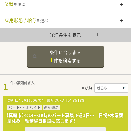
業種
を選ぶ
雇用形態 / 給与
を選ぶ
詳細条件を表示
条件に合う求人
1
件を
検索する
1
件の薬剤師求人
並び順
更新日：
2026/06/04
薬剤師求人ID：
35188
パート・アルバイト
調剤薬局
【真庭市】≪14～19時のパート募集≫週1日～ 日祝+木曜薬
局休み 勤務曜日相談に応じます！