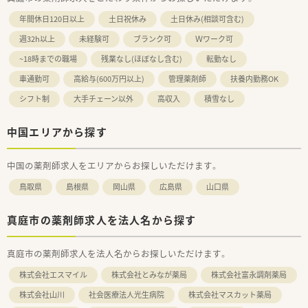
年間休日120日以上
土日祝休み
土日休み(相談可含む)
週32h以上
未経験可
ブランク可
Ｗワーク可
~18時までの職場
残業なし(ほぼなし含む)
転勤なし
車通勤可
高給与(600万円以上)
管理薬剤師
扶養内勤務OK
シフト制
大手チェーン以外
高収入
積雪なし
中国エリアから探す
中国の薬剤師求人をエリアからお探しいただけます。
鳥取県
島根県
岡山県
広島県
山口県
真庭市の薬剤師求人を法人名から探す
真庭市の薬剤師求人を法人名からお探しいただけます。
株式会社エスマイル
株式会社とみなが薬局
株式会社富永調剤薬局
株式会社山川
社会医療法人光生病院
株式会社マスカット薬局