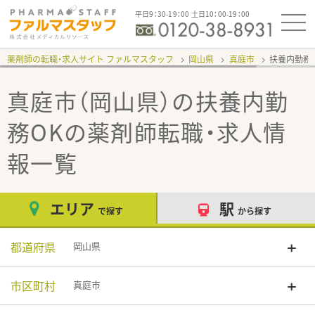
平日9：30-19：00 土日10：00-19：00
薬剤師の転職・求人サイト ファルマスタッフ
岡山県
真庭市
扶養内勤務
真庭市（岡山県）の扶養内勤
務OK
の薬剤師転職・求人情
報一覧
エリア
駅
で探す
から探す
都道府県
岡山県
市区町村
真庭市