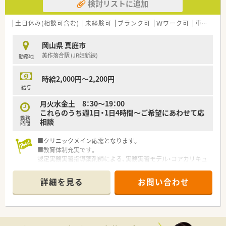
検討リストに追加
土日休み(相談可含む)
未経験可
ブランク可
Ｗワーク可
車通勤可
岡山県 真庭市
美作落合駅 (JR姫新線)
勤務地
時給2,000円～2,200円
給与
月火水金土 8：30～19：00
これらのうち週1日・1日4時間～ご希望にあわせて応
勤務
相談
時間
■クリニックメイン応需となります。
■教育体制充実です。
認定実務実習指導薬剤師による、実務実習モデル・コアカリキュ
ラムに従った参加型実務実習を行っています。
■空間を大切に。
詳細を見る
お問い合わせ
アロマテラピーなど、待合室も閑散としたものではなく、温かみ
のある環境を作っています。