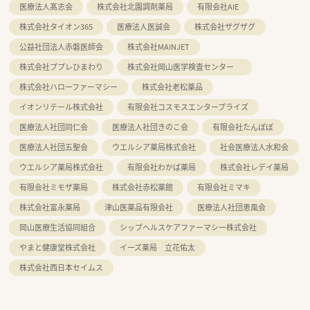
医療法人髙志会
株式会社北園調剤薬局
有限会社AIE
株式会社タイオン365
医療法人医誠会
株式会社ザグザグ
公益社団法人赤磐医師会
株式会社MAINJET
株式会社ププレひまわり
株式会社岡山医学検査センター
株式会社ハローファーマシー
株式会社老松薬品
イオンリテール株式会社
有限会社コスモスエンタープライズ
医療法人社団同仁会
医療法人社団きのこ会
有限会社たんぽぽ
医療法人社団五聖会
ウエルシア薬局株式会社
社会医療法人水和会
ウエルシア薬局株式会社
有限会社わかば薬局
株式会社レデイ薬局
有限会社ミモザ薬局
株式会社赤松薬館
有限会社ミマキ
株式会社富永薬局
津山医薬品有限会社
医療法人社団恵風会
岡山医療生活協同組合
シップヘルスケアファーマシー株式会社
やまと健康堂株式会社
イーズ薬局 立花佑太
株式会社西日本セイムス