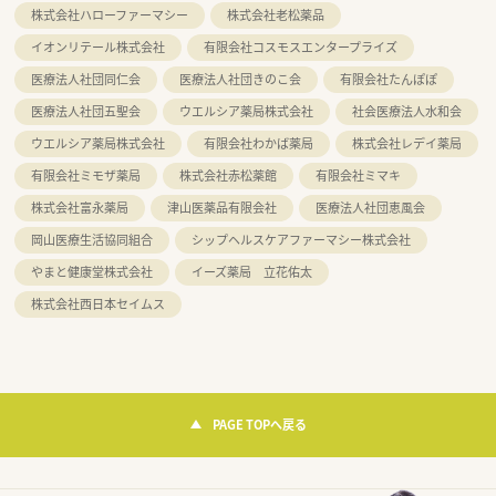
株式会社ハローファーマシー
株式会社老松薬品
イオンリテール株式会社
有限会社コスモスエンタープライズ
医療法人社団同仁会
医療法人社団きのこ会
有限会社たんぽぽ
医療法人社団五聖会
ウエルシア薬局株式会社
社会医療法人水和会
ウエルシア薬局株式会社
有限会社わかば薬局
株式会社レデイ薬局
有限会社ミモザ薬局
株式会社赤松薬館
有限会社ミマキ
株式会社富永薬局
津山医薬品有限会社
医療法人社団恵風会
岡山医療生活協同組合
シップヘルスケアファーマシー株式会社
やまと健康堂株式会社
イーズ薬局 立花佑太
株式会社西日本セイムス
PAGE TOPへ戻る