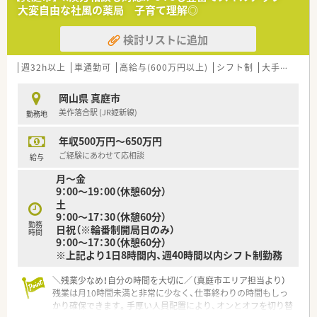
ーン薬局です。
大変自由な社風の薬局 子育て理解◎
■新しい環境に挑戦してみたい方、綺麗な店舗で働きたい方必見
です！
検討リストに追加
■おかやま子育て応援宣言企業です。子育て支援の一環として、
社員向けにお子さんを一時的に預かる施設も準備しているため、
復職の際もスムーズに復帰することが可能です。
週32h以上
車通勤可
高給与(600万円以上)
シフト制
大手チェーン以外
■懇親会やバーベキュー、勤続表彰など数多くの社内イベントも
あり、社員同士の交流を深めることで、仕事での連携も深め、よ
岡山県 真庭市
り良い仕事ができるようにしています。
美作落合駅 (JR姫新線)
勤務地
■各店舗アロマテラピーを取り入れたり、OTC医薬品だけでなく
駄菓子やアイスクリームも販売するなど、患者様に喜んで頂ける
年収500万円～650万円
薬局づくりを心がけています。
ご経験にあわせて応相談
給与
＜こんな方にもオススメ＞
月～金
■業務における自分の頑張りをしっかりと評価してもらいたい
9：00～19：00（休憩60分）
方
土
■ただ調剤をするだけでなく、イベントなど様々な催しを通して
9：00～17：30（休憩60分）
地域住民の方と交流を深めたい方
勤務
日祝（※輪番制開局日のみ）
時間
9：00～17：30（休憩60分）
※上記より1日8時間内、週40時間以内シフト制勤務
＼残業少なめ！自分の時間を大切に／（真庭市エリア担当より）
残業は月10時間未満と非常に少なく、仕事終わりの時間もしっ
かり確保できます。手厚い人員配置により、オンとオフを切り替