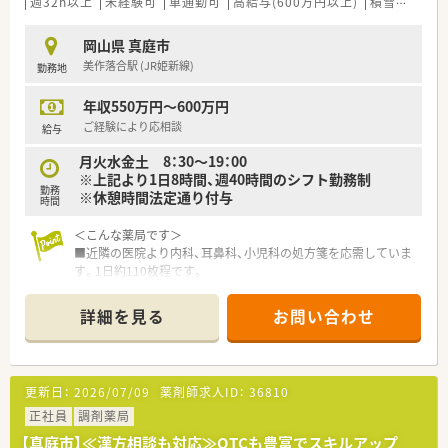
週32h以上
未経験可
車通勤可
高給与(600万円以上)
積雪なし
シ
岡山県 真庭市
美作落合駅 (JR姫新線)
勤務地
年収550万円～600万円
ご経験により応相談
給与
月火水金土 8：30～19：00
※上記より1日8時間、週40時間のシフト勤務制
勤務
※休憩時間法定通り付与
時間
＜こんな薬局です＞
■近隣の医院より内科、耳鼻科、小児科の処方箋を応需していま
す。1日約110枚程です。
■マイカー通勤が便利な立地です。ICからも近く、高速を使った
通勤もご相談いただけます。
詳細を見る
お問い合わせ
＜教育体制＞
■入社後1～3年の間は店舗の先輩方の指導の元、実務を経験し
ていきます。
更新日：
2026/07/09
薬剤師求人ID：
36810
＜法人特徴＞
正社員
調剤薬局
■総社市・倉敷市中心に、岡山県内に展開する地域密着型のチェ
【真庭市】≪漢方相談も対応≫OTCも豊富でスキルアップ