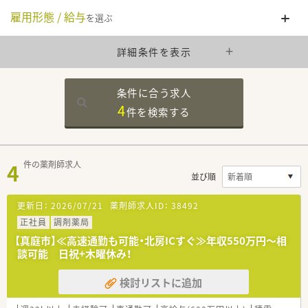
雇用形態 / 給与
を選ぶ
詳細条件を表示
条件に合う求人
4
件を
検索する
4
件の薬剤師求人
並び順
更新日：
2026/07/21
薬剤師求人ID：
38492
正社員
調剤薬局
【真庭市】≪高速通勤も可能・北房ICすぐ≫年収550万円～相
談可能 日祝+木曜休み！
検討リストに追加