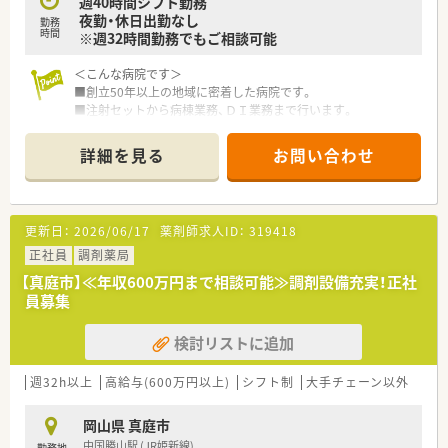
週40時間シフト勤務
す。
夜勤・休日出勤なし
■共生という企業理念を掲げており、患者様だけでなく共に働く
勤務
時間
※週32時間勤務でもご相談可能
仲間に対しても感謝の気持ちを忘れない社風が大きな特徴で
す。
＜こんな病院です＞
■業績に連動した昇給制度や年2回の賞与支給など、頑張りがし
■創立50年以上の地域に密着した病院です。
っかりと還元される仕組みが整っているため長く安心して働け
■注射セットから病棟業務、ＤＩ業務まで行います。
ます。
■職員寮完備。託児所もあるので安心です。
■残業は月全体でも5時間程度。1日あたり15分程度となりま
【求人情報について】
詳細を見る
お問い合わせ
す。
■正社員としてお迎えし、年収はご経験や前職の給与を考慮した
上で最大650万円という高水準な条件でのご相談が可能となっ
＜業務内容＞
ています。
■処方箋による調剤業務、服薬指導、薬剤情報の提供など
■昇給は年1回4月に実施されており、日々の業務への取り組み
更新日：
2026/06/17
薬剤師求人ID：
319418
や成果が着実に給与へ反映される公平な評価制度を導入してい
＜研修制度＞
正社員
調剤薬局
ます。
■現場の先輩薬剤師より指導を受けて頂きます。
■各種社会保険の完備はもちろんのこと、長く勤めていただいた
【真庭市】≪年収600万円まで相談可能≫調剤設備充実！正社
■大学病院とも連携しており、外部とも交流する機会がありま
方を対象とした退職金制度も用意されており福利厚生も充実し
員募集
す。
ています。
検討リストに追加
＜こんな方にもオススメ＞
■病院経験のある方
■幅広い科目を扱う病院でスキルをアップさせたい方
週32h以上
高給与(600万円以上)
シフト制
大手チェーン以外
岡山県 真庭市
中国勝山駅 (JR姫新線)
勤務地