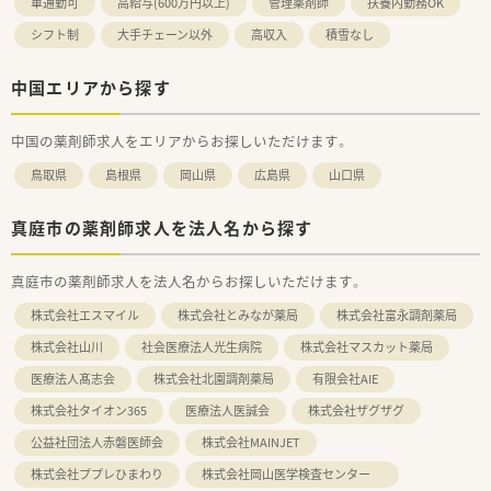
車通勤可
高給与(600万円以上)
管理薬剤師
扶養内勤務OK
シフト制
大手チェーン以外
高収入
積雪なし
中国エリアから探す
中国の薬剤師求人をエリアからお探しいただけます。
鳥取県
島根県
岡山県
広島県
山口県
真庭市の薬剤師求人を法人名から探す
真庭市の薬剤師求人を法人名からお探しいただけます。
株式会社エスマイル
株式会社とみなが薬局
株式会社富永調剤薬局
株式会社山川
社会医療法人光生病院
株式会社マスカット薬局
医療法人髙志会
株式会社北園調剤薬局
有限会社AIE
株式会社タイオン365
医療法人医誠会
株式会社ザグザグ
公益社団法人赤磐医師会
株式会社MAINJET
株式会社ププレひまわり
株式会社岡山医学検査センター