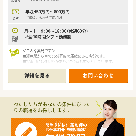
年収450万円～600万円
ご経験にあわせて応相談
給与
月～土 9：00～18：30（休憩60分）
※週40時間シフト勤務制
勤務
時間
＜こんな薬局です＞
■瀬戸駅から車で15分程度の距離にある店舗です。
■投薬口には仕切りがあり、待合室も広々としています。
＜業務内容＞
詳細を見る
お問い合わせ
■隣接する病院より内科・外科・整形外科ほか応需。幅広い処方
箋に触れることができます。
■処方箋枚数は約60枚/日です。
＜研修制度＞
わたしたちがあなたの条件にぴった
■現場の先輩薬剤師より指導を受けて頂きます。
りの職場をお探しします。
＜法人特徴＞
■岡山県内を中心に15店舗展開の地元調剤薬局チェーンで
す。
地域密着型の店舗を目指し、全店舗の健康サポート機能に向けて