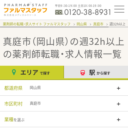
平日9：30-19：00 土日10：00-19：00
薬剤師の転職・求人サイト ファルマスタッフ
岡山県
真庭市
週32h以上
真庭市（岡山県）の週32h以上
の薬剤師転職・求人情報一覧
エリア
駅
で探す
から探す
都道府県
岡山県
市区町村
真庭市
業種
を選ぶ