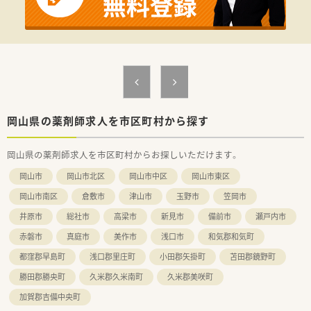
取り組みをされています。
■個人在宅業務だけでなく、自社運営の介護事業との地域ケア連
携が強みです。
■特色のある応需先が特徴で漢方内科・総合病院・在宅中心の店
舗などご経験を積むことができます。
■調剤設備が大変充実。省力化計画続行中です。
受付コンピューター（レセコン）・自動薬袋プリンター・全自動錠
剤分包機などの連動化（オンラインシステム）、全自動散薬分包機
の導入など、省力化をはかっています。
岡山県の薬剤師求人を市区町村から探す
＜こんな方にもおすすめ＞
■地域密着型の調剤薬局で働きたい方
岡山県の薬剤師求人を市区町村からお探しいただけます。
■プライベートも重視しながらメリハリをつけて働きたい方
岡山市
岡山市北区
岡山市中区
岡山市東区
岡山市南区
倉敷市
津山市
玉野市
笠岡市
井原市
総社市
高梁市
新見市
備前市
瀬戸内市
赤磐市
真庭市
美作市
浅口市
和気郡和気町
都窪郡早島町
浅口郡里庄町
小田郡矢掛町
苫田郡鏡野町
勝田郡勝央町
久米郡久米南町
久米郡美咲町
加賀郡吉備中央町