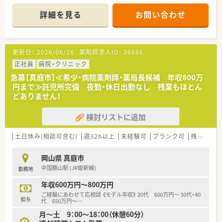
えて無理なく働きたい方に最適な職場です。
詳細を見る
お問い合わせ
【店舗情報と応需状況について】
■美作落合駅から徒歩7分程度の好立地にある店舗で、門前にあ
る総合病院から幅広い科目の処方箋を毎日応需しています。
■1日あたりの処方箋枚数は約110枚ですが、薬剤師は常時7名在
更新日：
2026/06/26
薬剤師求人ID：
36686
籍しているため、一人ひとりが余裕を持って業務に励めます。
■呼吸器科や内科をはじめ、心療内科や脳外科など多種多様な処
正社員
病院・クリニック
方に触れることができ、地域医療の要として機能している店舗で
急募【真庭市】≪希少・病院薬剤師・薬局長候補 年収800万
す。
円まで≫託児所完備 夜勤・休日出勤なし 残業もほとん
どありません！
【募集背景と求める人物像について】
■今回は退職者の発生に伴う欠員補充および体制強化のための
検討リストに追加
増員募集となっており、意欲ある薬剤師の方を幅広く募っていま
す。
■実務経験の有無や年齢は一切問いませんので、地域の方々に感
土日休み(相談可含む)
週32h以上
未経験可
ブランク可
残業なし(ほぼなし含む)
謝の気持ちを持って接することができる方を心よりお待ちして
います。
岡山県 真庭市
■多忙な時間帯でも周囲のスタッフと協力しながら、正確かつ迅
中国勝山駅 (JR姫新線)
勤務地
速な調剤業務を心がけていただける協調性のある方を求めてい
ます。
年収600万円～800万円
ご経験にあわせて応相談 《モデル年収》 20代 600万円～ 30代・40
【法人特徴について】
給与
代 650万円～
…
■岡山県内の真庭市や岡山市、総社市を中心に地域密着型の店舗
月～土 9：00～18：00（休憩60分）
展開を行っており、地元に根差した安定経営を続けている法人で