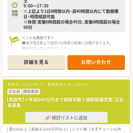
土
す。
9：00～17：30
■共生という企業理念を掲げており、患者様だけでなく共に働く
※上記より1日8時間以内・週40時間以内にて勤務曜
勤務
仲間に対しても感謝の気持ちを忘れない社風が大きな特徴で
時間
日・時間相談可能
す。
※休憩:実働6時間超の場合45分、実働8時間超の場合
■業績に連動した昇給制度や年2回の賞与支給など、頑張りがし
60分
っかりと還元される仕組みが整っているため長く安心して働け
ます。
＜こんな薬局です＞
■美作落合駅より徒歩7分程度の距離に店舗があります。
【求人情報について】
■薬剤師人数は常時7名です。
■正社員としてお迎えし、年収はご経験や前職の給与を考慮した
上で最大650万円という高水準な条件でのご相談が可能となっ
＜業務内容＞
ています。
詳細を見る
お問い合わせ
■門前の病院より幅広い処方を応需しています。
■昇給は年1回4月に実施されており、日々の業務への取り組み
■処方箋枚数は約110枚/日です。
や成果が着実に給与へ反映される公平な評価制度を導入してい
ます。
＜研修制度＞
■各種社会保険の完備はもちろんのこと、長く勤めていただいた
更新日：
2026/06/17
薬剤師求人ID：
319418
■現場の先輩薬剤師より指導を受けて頂きます。
方を対象とした退職金制度も用意されており福利厚生も充実し
正社員
調剤薬局
ています。
＜法人特徴＞
【真庭市】≪年収600万円まで相談可能≫調剤設備充実！正社
■岡山県を拠点に店舗を展開している地元の調剤薬局です。
員募集
■年2回の賞与支給や業績に合わせた昇給などもございます。
検討リストに追加
＜こんな方にもおすすめ＞
■幅広い処方に触れて経験を積みたい方
■地域に根付いた調剤薬局で地域医療に貢献したい方
週32h以上
高給与(600万円以上)
シフト制
大手チェーン以外