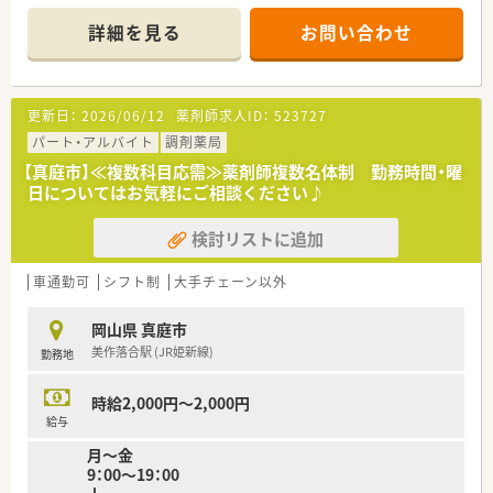
えて無理なく働きたい方に最適な職場です。
詳細を見る
お問い合わせ
【店舗情報と応需状況について】
■美作落合駅から徒歩7分程度の好立地にある店舗で、門前にあ
る総合病院から幅広い科目の処方箋を毎日応需しています。
■1日あたりの処方箋枚数は約110枚ですが、薬剤師は常時7名在
更新日：
2026/06/12
薬剤師求人ID：
523727
籍しているため、一人ひとりが余裕を持って業務に励めます。
■呼吸器科や内科をはじめ、心療内科や脳外科など多種多様な処
パート・アルバイト
調剤薬局
方に触れることができ、地域医療の要として機能している店舗で
【真庭市】≪複数科目応需≫薬剤師複数名体制 勤務時間・曜
す。
日についてはお気軽にご相談ください♪
【募集背景と求める人物像について】
検討リストに追加
■今回は退職者の発生に伴う欠員補充および体制強化のための
増員募集となっており、意欲ある薬剤師の方を幅広く募っていま
す。
車通勤可
シフト制
大手チェーン以外
■実務経験の有無や年齢は一切問いませんので、地域の方々に感
謝の気持ちを持って接することができる方を心よりお待ちして
岡山県 真庭市
います。
美作落合駅 (JR姫新線)
勤務地
■多忙な時間帯でも周囲のスタッフと協力しながら、正確かつ迅
速な調剤業務を心がけていただける協調性のある方を求めてい
ます。
時給2,000円～2,000円
給与
【法人特徴について】
月～金
■岡山県内の真庭市や岡山市、総社市を中心に地域密着型の店舗
9：00～19：00
展開を行っており、地元に根差した安定経営を続けている法人で