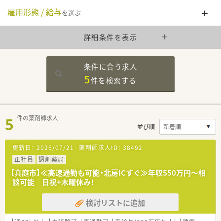
雇用形態 / 給与
を選ぶ
詳細条件を表示
条件に合う求人
5
件を
検索する
5
件の薬剤師求人
並び順
更新日：
2026/07/21
薬剤師求人ID：
38492
正社員
調剤薬局
【真庭市】≪高速通勤も可能・北房ICすぐ≫年収550万円～相
談可能 日祝+木曜休み！
検討リストに追加