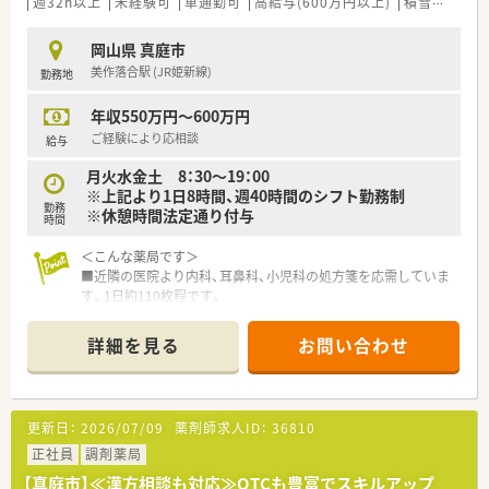
週32h以上
未経験可
車通勤可
高給与(600万円以上)
積雪なし
シ
岡山県 真庭市
美作落合駅 (JR姫新線)
勤務地
年収550万円～600万円
ご経験により応相談
給与
月火水金土 8：30～19：00
※上記より1日8時間、週40時間のシフト勤務制
勤務
※休憩時間法定通り付与
時間
＜こんな薬局です＞
■近隣の医院より内科、耳鼻科、小児科の処方箋を応需していま
す。1日約110枚程です。
■マイカー通勤が便利な立地です。ICからも近く、高速を使った
通勤もご相談いただけます。
詳細を見る
お問い合わせ
＜教育体制＞
■入社後1～3年の間は店舗の先輩方の指導の元、実務を経験し
ていきます。
更新日：
2026/07/09
薬剤師求人ID：
36810
＜法人特徴＞
正社員
調剤薬局
■総社市・倉敷市中心に、岡山県内に展開する地域密着型のチェ
【真庭市】≪漢方相談も対応≫OTCも豊富でスキルアップ