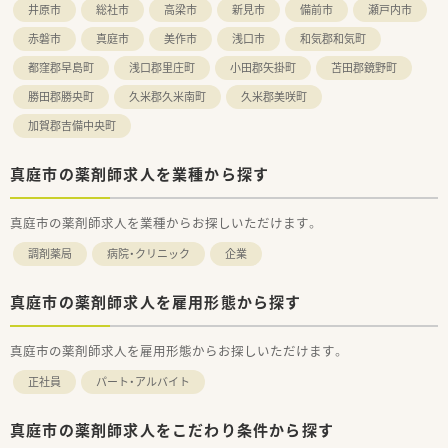
井原市
総社市
高梁市
新見市
備前市
瀬戸内市
赤磐市
真庭市
美作市
浅口市
和気郡和気町
都窪郡早島町
浅口郡里庄町
小田郡矢掛町
苫田郡鏡野町
勝田郡勝央町
久米郡久米南町
久米郡美咲町
加賀郡吉備中央町
真庭市の薬剤師求人を業種から探す
真庭市の薬剤師求人を業種からお探しいただけます。
調剤薬局
病院・クリニック
企業
真庭市の薬剤師求人を雇用形態から探す
真庭市の薬剤師求人を雇用形態からお探しいただけます。
正社員
パート・アルバイト
真庭市の薬剤師求人をこだわり条件から探す