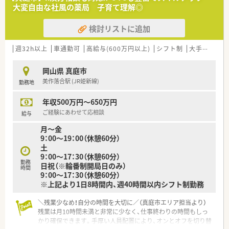
ーン薬局です。
大変自由な社風の薬局 子育て理解◎
■新しい環境に挑戦してみたい方、綺麗な店舗で働きたい方必見
です！
検討リストに追加
■おかやま子育て応援宣言企業です。子育て支援の一環として、
社員向けにお子さんを一時的に預かる施設も準備しているため、
復職の際もスムーズに復帰することが可能です。
週32h以上
車通勤可
高給与(600万円以上)
シフト制
大手チェーン以外
■懇親会やバーベキュー、勤続表彰など数多くの社内イベントも
あり、社員同士の交流を深めることで、仕事での連携も深め、よ
岡山県 真庭市
り良い仕事ができるようにしています。
美作落合駅 (JR姫新線)
勤務地
■各店舗アロマテラピーを取り入れたり、OTC医薬品だけでなく
駄菓子やアイスクリームも販売するなど、患者様に喜んで頂ける
年収500万円～650万円
薬局づくりを心がけています。
ご経験にあわせて応相談
給与
＜こんな方にもオススメ＞
月～金
■業務における自分の頑張りをしっかりと評価してもらいたい
9：00～19：00（休憩60分）
方
土
■ただ調剤をするだけでなく、イベントなど様々な催しを通して
9：00～17：30（休憩60分）
地域住民の方と交流を深めたい方
勤務
日祝（※輪番制開局日のみ）
時間
9：00～17：30（休憩60分）
※上記より1日8時間内、週40時間以内シフト制勤務
＼残業少なめ！自分の時間を大切に／（真庭市エリア担当より）
残業は月10時間未満と非常に少なく、仕事終わりの時間もしっ
かり確保できます。手厚い人員配置により、オンとオフを切り替