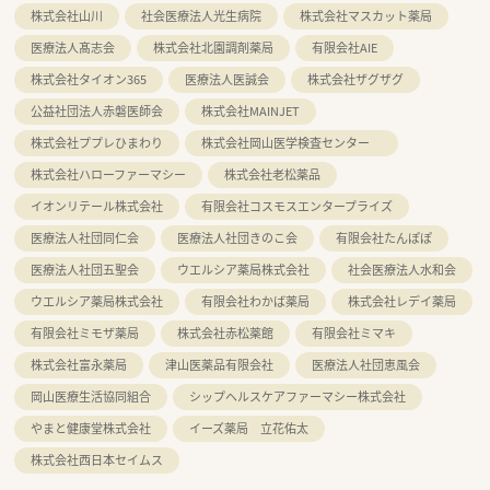
株式会社山川
社会医療法人光生病院
株式会社マスカット薬局
医療法人髙志会
株式会社北園調剤薬局
有限会社AIE
株式会社タイオン365
医療法人医誠会
株式会社ザグザグ
公益社団法人赤磐医師会
株式会社MAINJET
株式会社ププレひまわり
株式会社岡山医学検査センター
株式会社ハローファーマシー
株式会社老松薬品
イオンリテール株式会社
有限会社コスモスエンタープライズ
医療法人社団同仁会
医療法人社団きのこ会
有限会社たんぽぽ
医療法人社団五聖会
ウエルシア薬局株式会社
社会医療法人水和会
ウエルシア薬局株式会社
有限会社わかば薬局
株式会社レデイ薬局
有限会社ミモザ薬局
株式会社赤松薬館
有限会社ミマキ
株式会社富永薬局
津山医薬品有限会社
医療法人社団恵風会
岡山医療生活協同組合
シップヘルスケアファーマシー株式会社
やまと健康堂株式会社
イーズ薬局 立花佑太
株式会社西日本セイムス