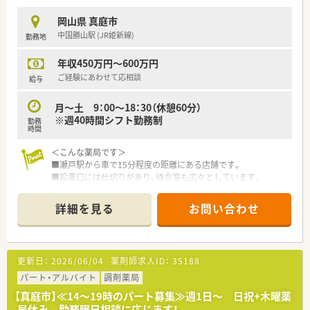
岡山県 真庭市
中国勝山駅 (JR姫新線)
勤務地
年収450万円～600万円
ご経験にあわせて応相談
給与
月～土 9：00～18：30（休憩60分）
※週40時間シフト勤務制
勤務
時間
＜こんな薬局です＞
■瀬戸駅から車で15分程度の距離にある店舗です。
■投薬口には仕切りがあり、待合室も広々としています。
＜業務内容＞
詳細を見る
お問い合わせ
■隣接する病院より内科・外科・整形外科ほか応需。幅広い処方
箋に触れることができます。
■処方箋枚数は約60枚/日です。
更新日：
2026/06/04
薬剤師求人ID：
35188
＜研修制度＞
■現場の先輩薬剤師より指導を受けて頂きます。
パート・アルバイト
調剤薬局
【真庭市】≪14～19時のパート募集≫週1日～ 日祝+木曜薬
＜法人特徴＞
局休み 勤務曜日相談に応じます！