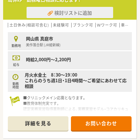
■岡山県内を中心に15店舗展開の地元調剤薬局チェーンで
す。
検討リストに追加
地域密着型の店舗を目指し、全店舗の健康サポート機能に向けて
取り組みをされています。
■個人在宅業務だけでなく、自社運営の介護事業との地域ケア連
土日休み(相談可含む)
未経験可
ブランク可
Ｗワーク可
車通勤可
携が強みです。
■特色のある応需先が特徴で漢方内科・総合病院・在宅中心の店
岡山県 真庭市
舗などご経験を積むことができます。
美作落合駅 (JR姫新線)
勤務地
■調剤設備が大変充実。省力化計画続行中です。
受付コンピューター（レセコン）・自動薬袋プリンター・全自動錠
剤分包機などの連動化（オンラインシステム）、全自動散薬分包機
時給2,000円～2,200円
の導入など、省力化をはかっています。
給与
月火水金土 8：30～19：00
＜こんな方にもおすすめ＞
これらのうち週1日・1日4時間～ご希望にあわせて応
■地域密着型の調剤薬局で働きたい方
勤務
相談
■プライベートも重視しながらメリハリをつけて働きたい方
時間
■クリニックメイン応需となります。
■教育体制充実です。
認定実務実習指導薬剤師による、実務実習モデル・コアカリキュ
ラムに従った参加型実務実習を行っています。
■空間を大切に。
詳細を見る
お問い合わせ
アロマテラピーなど、待合室も閑散としたものではなく、温かみ
のある環境を作っています。