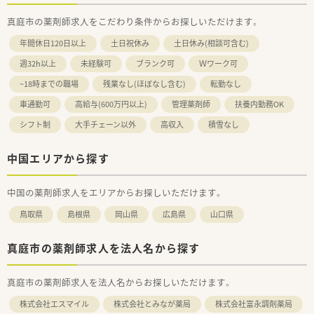
真庭市の薬剤師求人をこだわり条件からお探しいただけます。
年間休日120日以上
土日祝休み
土日休み(相談可含む)
週32h以上
未経験可
ブランク可
Ｗワーク可
~18時までの職場
残業なし(ほぼなし含む)
転勤なし
車通勤可
高給与(600万円以上)
管理薬剤師
扶養内勤務OK
シフト制
大手チェーン以外
高収入
積雪なし
中国エリアから探す
中国の薬剤師求人をエリアからお探しいただけます。
鳥取県
島根県
岡山県
広島県
山口県
真庭市の薬剤師求人を法人名から探す
真庭市の薬剤師求人を法人名からお探しいただけます。
株式会社エスマイル
株式会社とみなが薬局
株式会社富永調剤薬局