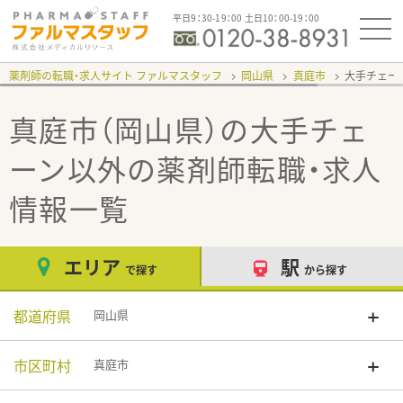
平日9：30-19：00 土日10：00-19：00
薬剤師の転職・求人サイト ファルマスタッフ
岡山県
真庭市
大手チェー
真庭市（岡山県）の大手チェ
ーン以外
の薬剤師転職・求人
情報一覧
エリア
駅
で探す
から探す
都道府県
岡山県
市区町村
真庭市