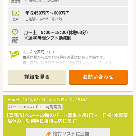
中国勝山駅 (JR姫新線)
勤務地
年収450万円～600万円
ご経験にあわせて応相談
給与
月～土 9：00～18：30（休憩60分）
※週40時間シフト勤務制
勤務
時間
＜こんな薬局です＞
■瀬戸駅から車で15分程度の距離にある店舗です。
■投薬口には仕切りがあり、待合室も広々としています。
＜業務内容＞
詳細を見る
お問い合わせ
■隣接する病院より内科・外科・整形外科ほか応需。幅広い処方
箋に触れることができます。
■処方箋枚数は約60枚/日です。
更新日：
2026/06/04
薬剤師求人ID：
35188
＜研修制度＞
■現場の先輩薬剤師より指導を受けて頂きます。
パート・アルバイト
調剤薬局
【真庭市】≪14～19時のパート募集≫週1日～ 日祝+木曜薬
＜法人特徴＞
局休み 勤務曜日相談に応じます！
■岡山県内を中心に15店舗展開の地元調剤薬局チェーンで
す。
検討リストに追加
地域密着型の店舗を目指し、全店舗の健康サポート機能に向けて