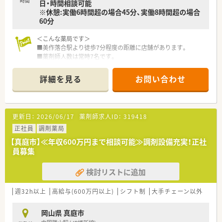
時間
日・時間相談可能
す。
※休憩:実働6時間超の場合45分、実働8時間超の場合
■業績に連動した昇給制度や年2回の賞与支給など、頑張りがし
60分
っかりと還元される仕組みが整っているため長く安心して働け
ます。
＜こんな薬局です＞
■美作落合駅より徒歩7分程度の距離に店舗があります。
【求人情報について】
■薬剤師人数は常時7名です。
■正社員としてお迎えし、年収はご経験や前職の給与を考慮した
上で最大650万円という高水準な条件でのご相談が可能となっ
＜業務内容＞
ています。
詳細を見る
お問い合わせ
■門前の病院より幅広い処方を応需しています。
■昇給は年1回4月に実施されており、日々の業務への取り組み
■処方箋枚数は約110枚/日です。
や成果が着実に給与へ反映される公平な評価制度を導入してい
ます。
＜研修制度＞
■各種社会保険の完備はもちろんのこと、長く勤めていただいた
更新日：
2026/06/17
薬剤師求人ID：
319418
■現場の先輩薬剤師より指導を受けて頂きます。
方を対象とした退職金制度も用意されており福利厚生も充実し
正社員
調剤薬局
ています。
＜法人特徴＞
【真庭市】≪年収600万円まで相談可能≫調剤設備充実！正社
■岡山県を拠点に店舗を展開している地元の調剤薬局です。
員募集
■年2回の賞与支給や業績に合わせた昇給などもございます。
検討リストに追加
＜こんな方にもおすすめ＞
■幅広い処方に触れて経験を積みたい方
■地域に根付いた調剤薬局で地域医療に貢献したい方
週32h以上
高給与(600万円以上)
シフト制
大手チェーン以外
岡山県 真庭市