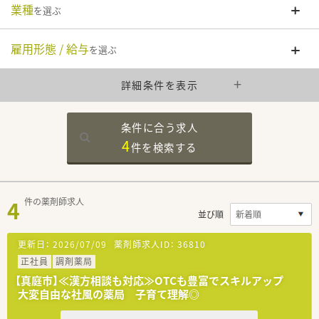
業種
を選ぶ
雇用形態 / 給与
を選ぶ
詳細条件を表示
条件に合う求人
4
件を
検索する
4
件の薬剤師求人
並び順
更新日：
2026/07/09
薬剤師求人ID：
36810
正社員
調剤薬局
【真庭市】≪漢方相談も対応≫OTCも豊富でスキルアップ
大変自由な社風の薬局 子育て理解◎