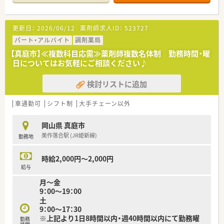
■美作落合駅から徒歩7分程度の好立地にある店舗で、門前にあ
る総合病院から幅広い科目の処方箋を毎日応需しています。
■1日あたりの処方箋枚数は約110枚ですが、薬剤師は常時7名在
更新日：
2026/06/12
薬剤師求人ID：
523727
籍しているため、一人ひとりが余裕を持って業務に励めます。
■呼吸器科や内科をはじめ、心療内科や脳外科など多種多様な処
パート・アルバイト
調剤薬局
方に触れることができ、地域医療の要として機能している店舗で
【真庭市】≪複数科目応需≫薬剤師複数名体制 勤務時間・曜
す。
日についてはお気軽にご相談ください♪
【募集背景と求める人物像について】
検討リストに追加
■今回は退職者の発生に伴う欠員補充および体制強化のための
増員募集となっており、意欲ある薬剤師の方を幅広く募っていま
す。
車通勤可
シフト制
大手チェーン以外
■実務経験の有無や年齢は一切問いませんので、地域の方々に感
謝の気持ちを持って接することができる方を心よりお待ちして
岡山県 真庭市
います。
美作落合駅 (JR姫新線)
勤務地
■多忙な時間帯でも周囲のスタッフと協力しながら、正確かつ迅
速な調剤業務を心がけていただける協調性のある方を求めてい
ます。
時給2,000円～2,000円
給与
【法人特徴について】
月～金
■岡山県内の真庭市や岡山市、総社市を中心に地域密着型の店舗
9：00～19：00
展開を行っており、地元に根差した安定経営を続けている法人で
土
す。
9：00～17：30
■共生という企業理念を掲げており、患者様だけでなく共に働く
※上記より1日8時間以内・週40時間以内にて勤務曜
勤務
仲間に対しても感謝の気持ちを忘れない社風が大きな特徴で