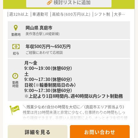
検討リストに追加
週32h以上
車通勤可
高給与(600万円以上)
シフト制
大手チェーン以外
岡山県 真庭市
美作落合駅 (JR姫新線)
勤務地
年収500万円～650万円
ご経験にあわせて応相談
給与
月～金
9：00～19：00（休憩60分）
土
9：00～17：30（休憩60分）
勤務
日祝（※輪番制開局日のみ）
時間
9：00～17：30（休憩60分）
※上記より1日8時間内、週40時間以内シフト制勤務
＼残業少なめ！自分の時間を大切に／（真庭市エリア担当より）
残業は月10時間未満と非常に少なく、仕事終わりの時間もしっ
かり確保できます。手厚い人員配置により、オンとオフを切り替
えて無理なく働きたい方に最適な職場です。
詳細を見る
お問い合わせ
【店舗情報と応需状況について】