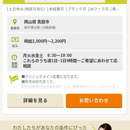
取り組みをされています。
■個人在宅業務だけでなく、自社運営の介護事業との地域ケア連
土日休み(相談可含む)
未経験可
ブランク可
Ｗワーク可
車通勤可
携が強みです。
■特色のある応需先が特徴で漢方内科・総合病院・在宅中心の店
岡山県 真庭市
舗などご経験を積むことができます。
美作落合駅 (JR姫新線)
勤務地
■調剤設備が大変充実。省力化計画続行中です。
受付コンピューター（レセコン）・自動薬袋プリンター・全自動錠
剤分包機などの連動化（オンラインシステム）、全自動散薬分包機
時給2,000円～2,200円
の導入など、省力化をはかっています。
給与
月火水金土 8：30～19：00
＜こんな方にもおすすめ＞
これらのうち週1日・1日4時間～ご希望にあわせて応
■地域密着型の調剤薬局で働きたい方
勤務
相談
■プライベートも重視しながらメリハリをつけて働きたい方
時間
■クリニックメイン応需となります。
■教育体制充実です。
認定実務実習指導薬剤師による、実務実習モデル・コアカリキュ
ラムに従った参加型実務実習を行っています。
■空間を大切に。
詳細を見る
お問い合わせ
アロマテラピーなど、待合室も閑散としたものではなく、温かみ
のある環境を作っています。
わたしたちがあなたの条件にぴった