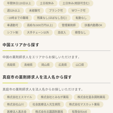
年間休日120日以上
土日祝休み
土日休み(相談可含む)
週32h以上
未経験可
ブランク可
Ｗワーク可
~18時までの職場
残業なし(ほぼなし含む)
転勤なし
車通勤可
高給与(600万円以上)
管理薬剤師
扶養内勤務OK
シフト制
大手チェーン以外
高収入
積雪なし
中国エリアから探す
中国の薬剤師求人をエリアからお探しいただけます。
鳥取県
島根県
岡山県
広島県
山口県
真庭市の薬剤師求人を法人名から探す
真庭市の薬剤師求人を法人名からお探しいただけます。
株式会社エスマイル
株式会社とみなが薬局
株式会社富永調剤薬局
株式会社山川
社会医療法人光生病院
株式会社マスカット薬局
医療法人髙志会
株式会社北園調剤薬局
有限会社AIE