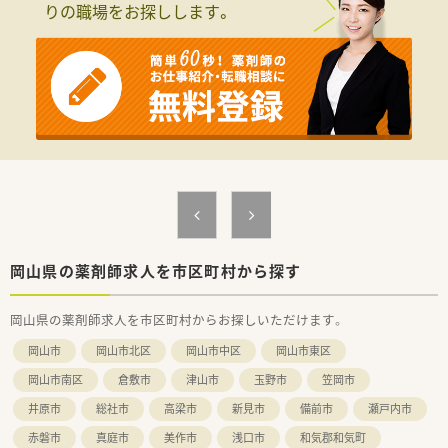
りの職場をお探しします。
岡山県の薬剤師求人を市区町村から探す
岡山県の薬剤師求人を市区町村からお探しいただけます。
岡山市
岡山市北区
岡山市中区
岡山市東区
岡山市南区
倉敷市
津山市
玉野市
笠岡市
井原市
総社市
高梁市
新見市
備前市
瀬戸内市
赤磐市
真庭市
美作市
浅口市
和気郡和気町