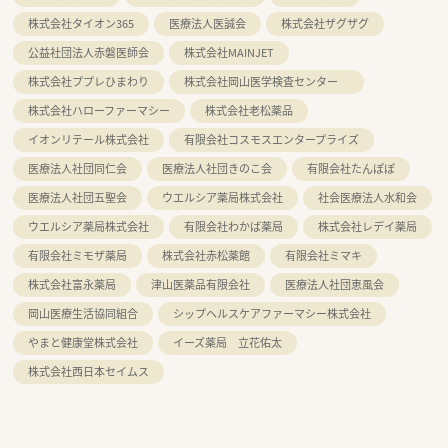
株式会社タイオン365
医療法人医誠会
株式会社ザグザグ
公益社団法人赤磐医師会
株式会社MAINJET
株式会社ププレひまわり
株式会社岡山医学検査センター
株式会社ハローファーマシー
株式会社老松薬品
イオンリテール株式会社
有限会社コスモスエンタープライズ
医療法人社団同仁会
医療法人社団きのこ会
有限会社たんぽぽ
医療法人社団五聖会
ウエルシア薬局株式会社
社会医療法人水和会
ウエルシア薬局株式会社
有限会社わかば薬局
株式会社レデイ薬局
有限会社ミモザ薬局
株式会社赤松薬館
有限会社ミマキ
株式会社富永薬局
津山医薬品有限会社
医療法人社団恵風会
岡山医療生活協同組合
シップヘルスケアファーマシー株式会社
やまと健康堂株式会社
イーズ薬局 立花佑太
株式会社西日本セイムス