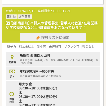
監査システムもピッキング・散剤共に整っている環境です！
＜業務内容＞
■地域と人を結ぶ「健康教室」の開催：社外から講師を招き、
更新日：
2026/07/15
薬剤師求人ID：
651259
■処方箋による調剤業務、服薬指導、薬剤情報の提供など
地域の皆様へ予防医療の講座を実施しています。
正社員
調剤薬局
■学会発表と調剤過誤防止研究会：学会発表は日々の取り組みか
＜研修制度＞
ら奨励し、調剤過誤防止についても全社共有しています。
【西伯郡南部町】≪将来の管理募集»若手人材歓迎！在宅業務
■現場の先輩薬剤師より指導を受けて頂きます。
や学校薬剤師など、地域貢献をおこなっています♪
＜こんな方にもおススメ＞
＜法人特徴
■大手ならではの福利厚生や研修体制で、安心して長くお勤めさ
検討リストに追加
■創業明治20年、昔ながらの「町のくすり屋さん」から始まった
れたい方
老舗の薬局です。
■管理薬剤師としてご勤務可能な方
■倉吉市内の半径2km以内に4店舗調剤薬局を展開しています。
駅チカ
週32h以上
新卒可
未経験可
ブランク可
残業なし(ほぼなし含む)
■各店で情報を一元化・共有して、どの店舗でも同じ対応が出来
るようなシステムを導入しています。
鳥取県 西伯郡大山町
■地域の皆様の身近な存在「まちの健康相談薬局」を目指してい
米子駅 (JR山陰本線)／米子駅 (JR山陰本線)／米子駅 (JR伯備線)／米
勤務地
ます。
子駅 (JR境
…
■学校薬剤師の活動や公民館でのお薬の豆知識講座や健康まつ
年収500万円～650万円
りなどの地域密着イベントも行っています。
■OTC販売にも力を入れております。
※ご経験や業務内容により相談可能
給与
月火水金
＜こんな方にもオススメ＞
08：30～18：00（休憩60分）
■健康相談など調剤以外の業務に興味のある方
木
■調剤経験の浅い方
08：30～17：00（休憩60分）
■地域医療に貢献したい方
勤務
土
時間
08：30～13：00（休憩0分）