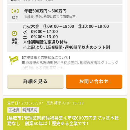
■夜勤の設定がなく土日祝日が完全に休みという体制を整えて
おり、職員が心身ともに健康に働ける環境を重視しています。
年収500万円～600万円
※経験、年齢、希望に応じて面接決定
給与
月火木金 ①09：00～18：00 ②10：00～19：00
水 09：00～17：00
土 09：00～13：00
勤務
※休憩時間法定通り付与
時間
※上記より、1日8時間・週40時間以内のシフト制
【店舗情報と応需状況について】
■JR境線の馬場崎町駅から徒歩圏内、地域の皮膚科クリニック
の門前にある調剤薬局です。
■主に皮膚科の処方箋を応需しており、季節によっては1日100
枚以上に対応することもあります。
詳細を見る
お問い合わせ
■薬剤師は常時2～3名体制で、社長も応援に入るなど、手厚いサ
ポート体制で業務にあたります。
【募集背景と求める人物像について】
更新日：
2026/07/07
薬剤師求人ID：
35718
■今後の店舗体制をより一層強化し、地域医療に貢献していくた
めの増員募集となります。
正社員
調剤薬局
■皮膚科領域の専門知識を深めたいという意欲のある方や、在宅
【鳥取市】管理薬剤師候補募集≪年収600万円まで≫基本転
医療に関心のある方を歓迎します。
勤なし 創業50年以上歴史ある企業です！
■チームワークを大切にし、「和気あいあいと明るい」職場で働