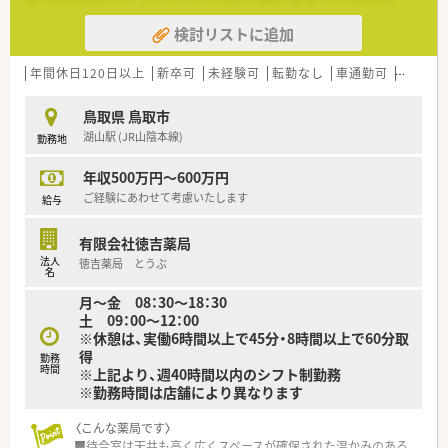
＜こんな方にもおススメ＞
検討リストに追加
◇地域密着型の薬局で健康のパートナーとして働きたい方
◇地元の薬局かつ従業員数が多い法人で働きたい方
◇自分にあった働き方を選びたい方
年間休日120日以上
新卒可
未経験可
転勤なし
車通勤可
高給与(
鳥取県 鳥取市
湖山駅 (JR山陰本線)
勤務地
年収500万円～600万円
ご経験にあわせて考慮いたします
給与
有限会社徳吉薬局
法人
徳吉薬局 とうぶ
名
月〜金 08：30～18：30
土 09：00～12：00
※休憩は、実働6時間以上で45分・8時間以上で60分取
得
勤務
時間
※上記より、週40時間以内のシフト制勤務
※勤務時間は店舗により異なります
〈こんな薬局です〉
■待合室は天井も高く広くスペースが確保された温かみのある