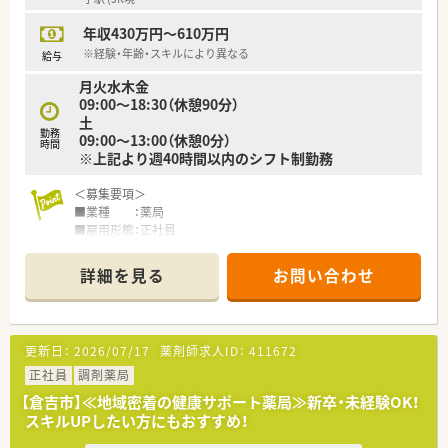
■日曜日や祝日に加えて平日1日がお休みとなる嬉しい環境で
年収430万円～610万円
す。
■住宅補助制度が用意されているため家賃負担が軽減でき、転居
※経験・年齢・スキルにより異なる
給与
を伴う大きな異動もないため安心して長く働けます。
月火水木金
09:00～18:30（休憩90分）
【職場環境と雰囲気】
土
■アットホームで明るく和気あいあいとした雰囲気が魅力であ
勤務
09:00～13:00（休憩0分）
り、スタッフ同士が声を掛け合い助け合う文化が定着していま
時間
※上記より週40時間以内のシフト制勤務
す。
■店舗には事務員が4名在籍しており調剤補助などのサポートが
＜募集要項＞
手厚いため、調剤や投薬業務に専念しやすい環境です。
■業種 ：薬局
■20代から30代の中途入社者も多く活躍しており、社内の意見
■雇用形態：正社員
交換が活発に行われる風通しの良い職場組織となっています。
■業務内容：薬剤師業務全般
■資格 ：薬剤師免許をお持ちの方（取得見込みの方を含む）
詳細を見る
お問い合わせ
■給与 ：460万円～650万円
■休日 ：日祝＋その他シフトに準ずる
＜こんな薬局です＞
更新日：
2026/07/17
薬剤師求人ID：
411672
■近隣のクリニックや病院などから複数科目応需しています。
■小児科, 内科, 消化器科, 外科, 整形外科, 皮膚科，その他広域処
正社員
調剤薬局
方箋が中心です。
【倉吉市】≪地域密着の健康サポート薬局≫新卒・未経験OK！
■処方箋枚数は50～60枚/日程です。
スキルUPしたい方にもおすすめ！
■薬剤師は常勤1名・パート1名・契約社員1名が在籍しています。