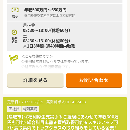
年収500万円～650万円
※ご経験や業務内容により相談可能
給与
月～金
08：30～18：00（休憩60分）
土
勤務
08：30～13：00（休憩60分）
時間
※1日8時間・週40時間内勤務
＜こんな薬局です＞
◇薬剤師常時1名、ヘルプ体制整っています。
◇駐車場あり・車通勤可能です。
◇内科, 心療内科, 消化器科メイン応需です。
詳細を見る
お問い合わせ
＜業務内容＞
◇調剤・監査・投薬・薬歴管理・在宅など薬剤師業務全般をお願い
します。
更新日：
2026/07/15
薬剤師求人ID：
402403
＜法人概要＞
◇鳥取県内で6店舗展開する法人です。
正社員
調剤薬局
◇調剤事業だけでなく介護関連事業やスポーツ関連事業にも取
【鳥取市】≪福利厚生充実♪≫ご経験にあわせて年収600万
り組んでいます。
円も可能・総合科目応需★資格取得可能★スキルアップ可
◇30分単位の残業代支給です。
能・鳥取県内でトップクラスの取り組みをしている企業！