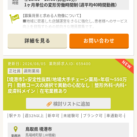
長期的なご就業が可能です。
時間
1ヶ月単位の変形労働時間制（週平均40時間勤務）
■がんの専門領域の専門性を高めるため、鳥取市内の中核病院様
とも連携をされています。
【募集背景と求める人物像について】
■対人業務に特化するため、機械化は積極的に行われている薬局
■地域に密着した店舗運営をさらに強化し、患者様へのサービス
様です。
向上を目指すための前向きな増員募集です。
■従業員の方が働きやすいようにと、皆様で考えられており、男
■調剤実務の経験をお持ちの方はもちろん、これから地域医療に
性育児休暇習得実績もございます・離職率も非常に低く働きやす
貢献したいという熱意ある未経験者も歓迎します。
い環境です！
詳細を見る
お問い合わせ
■多種多様な処方箋に対応するため、幅広い知識を吸収し、柔軟
な姿勢で日々の業務に取り組める方を求めています。
〈こんな方にもおススメです〉
■患者様とのコミュニケーションがお好きな方
【想定される業務内容】
■調剤設備の整った店舗で働きたい方
更新日：
2026/08/05
薬剤師求人ID：
659400
■ショッピングモール内に併設された薬局にて、内科や外科など
■転居を伴う異動を避け、福利厚生が整った会社でご家族との時
をはじめとする処方箋調剤全般を担当します。
正社員
調剤薬局
間を大切にしたい方
■患者様の症状や生活背景に寄り添い、丁寧でわかりやすい服薬
【境港市】«安定性抜群/地場大手チェーン薬局»年収～550万
指導を通じて安心と安全を提供していただきます。
などお気軽にお問い合わせください！
円｜勤務コースの選択で異動の心配なし｜整形外科・内科・
■医薬品や健康食品、日用品などの販売対応も行い、地域の皆様
皮膚科メイン｜在宅業務あり
の健康を総合的にサポートする業務となります。
検討リストに追加
【職場環境と雰囲気】
■1日の処方箋枚数に対して薬剤師4名というゆとりある人員配
置がされており、落ち着いた雰囲気の中で業務に専念できます。
駅チカ
週32h以上
新卒可
未経験可
ブランク可
車通勤可
寮・
■お休みが取りやすく、スタッフ同士が互いに助け合いながら仕
事を進める風通しの良い温かな人間関係が築かれています。
鳥取県 境港市
■薬剤師賠償責任保険への加入や従業員持株会、社員割引制度な
馬場崎町駅 (JR境線)
勤務地
ど、安心して働ける充実したサポート体制が整っています。