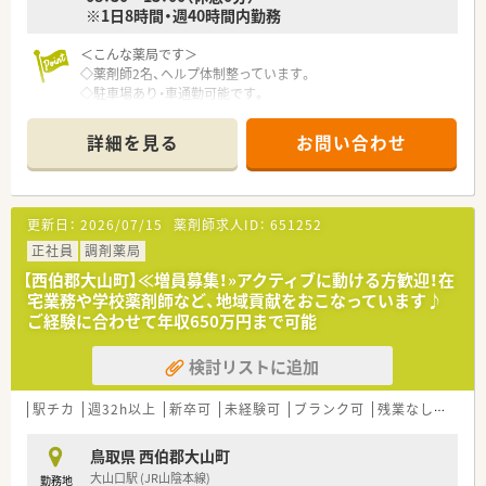
※1日8時間・週40時間内勤務
＜こんな薬局です＞
◇薬剤師2名、ヘルプ体制整っています。
◇駐車場あり・車通勤可能です。
◇内科, 循環器科メイン応需です。
詳細を見る
お問い合わせ
＜業務内容＞
◇調剤・監査・投薬・薬歴管理・在宅など薬剤師業務全般をお願い
します。
更新日：
2026/07/15
薬剤師求人ID：
651252
＜法人概要＞
◇鳥取県内で6店舗展開する法人です。
正社員
調剤薬局
◇調剤事業だけでなく介護関連事業やスポーツ関連事業にも取
【西伯郡大山町】≪増員募集！»アクティブに動ける方歓迎！在
り組んでいます。
宅業務や学校薬剤師など、地域貢献をおこなっています♪
◇30分単位の残業代支給です。
ご経験に合わせて年収650万円まで可能
＜こんな方にもおススメ＞
検討リストに追加
◇地域密着型の薬局で健康のパートナーとして働きたい方
◇地元の薬局かつ従業員数が多い法人で働きたい方
◇自分にあった働き方を選びたい方
駅チカ
週32h以上
新卒可
未経験可
ブランク可
残業なし(ほぼなし含む)
鳥取県 西伯郡大山町
大山口駅 (JR山陰本線)
勤務地