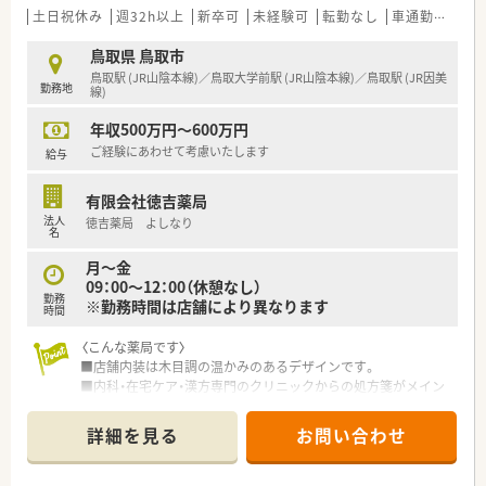
■健康サポート薬局として定期的な健康イベントを開催されて
土日祝休み
週32h以上
新卒可
未経験可
転勤なし
車通勤可
高給
います。
安心・安全な仕組みとして、調剤監査システムとして「監査支援
鳥取県 鳥取市
システム」「一包化監査支援システム」「散剤監査機」「電子薬歴管
鳥取駅 (JR山陰本線)／鳥取大学前駅 (JR山陰本線)／鳥取駅 (JR因美
勤務地
理システム」を導入しています。
線)
■８店舗中5店舗にクリーンベンチを設置されているなど、鳥取
年収500万円～600万円
市内の在宅医療にも積極的です。
■各種福利厚生も充実しており、ご家庭をお持ちの方なども安心
ご経験にあわせて考慮いたします
給与
して長期的なご就業が可能です。
■がんの専門領域の専門性を高めるため、鳥取市内の中核病院様
有限会社徳吉薬局
とも連携をされています。
法人
徳吉薬局 よしなり
■対人業務に特化するため、機械化は積極的に行われている薬局
名
様です。
月～金
■従業員の方が働きやすいようにと、皆様で考えてられており、
09：00～12：00（休憩なし）
男性育児休暇習得実績もございます・離職率も非常に低く働きや
勤務
※勤務時間は店舗により異なります
すい環境です！
時間
■社内のレクリエーションも充実しています。
〈こんな薬局です〉
〈こんな方にもおススメ）
■店舗内装は木目調の温かみのあるデザインです。
■小児科を応需していますので、お子様がお好きな方にもおスス
■内科・在宅ケア・漢方専門のクリニックからの処方箋がメイン
メ
の薬局となります。
■福利厚生・研修制度を重視されている方
詳細を見る
お問い合わせ
■社員同士の交流を大切にされたい方
〈業務内容〉
■調剤業務・在宅医療・OTC販売
などお気軽にお問い合わせください！