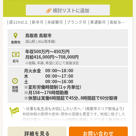
■利益を設備投資ではなく社員還元に充てる方針により、高い給
与水準と各種手当を実現しています。
検討リストに追加
週32h以上
新卒可
未経験可
ブランク可
車通勤可
高給与(600万円以上)
鳥取県 鳥取市
湖山駅 (JR山陰本線)
勤務地
年収500万円～850万円
月給416,000円～708,000円
給与
※経験、年齢、希望に応じて面接決定
月火水金 09：00～18：00
木 09：00～17：00
土 09：00～16：00
※変形労働時間制（1ヶ月単位）
勤務
時間
※月158～176時間勤務
※休憩は実働6時間超で45分、8時間超で60分取得
＼仕事も私生活も大切にしたい方へ／（鳥取市エリア担当より）
有給休暇の取得や産休・育休の実績も豊富です。地域に根ざした
安定企業で、プライベートの時間も確保しながら長く働き続けた
い方にぴったりの環境が整っています。
詳細を見る
お問い合わせ
【店舗情報と応需状況について】