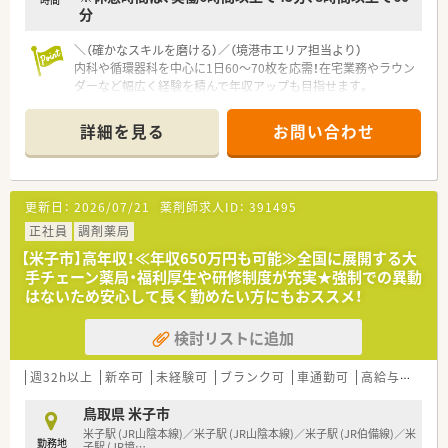
分
＼（確かなスキルを磨ける）／（境港市エリア担当より）
内科や循環器科を中心に1日60〜70枚を応需！在宅業務やラウン
ダーなど幅広く経験を積んで年収アップも目指せます。
【店舗情報と応需状況について】
詳細を見る
お問い合わせ
■最寄り駅の境港駅から車で通える立地にあり、内科や循環器科
を中心に1日あたり平均60〜70枚の処方箋を応需しています。
■薬局裏手にある門前クリニックからの処方箋が多く、地域住民
の健康増進を支える拠点として親しまれている店舗です。
更新日：
2026/07/21
薬剤師求人ID：
391495
■勤務体制は薬剤師が常勤1名とパート1名、さらに事務員が4名
在籍しており、互いに協力し合いながら業務を進めています。
正社員
調剤薬局
【米子市】高年収！≪年収650万円も可能≫全国に展開する大
【法人特徴について】
手チェーン薬局・福利厚生や研修制度が充実★強制での異動
■創業100年を超える長い歴史を有しており、地域密着型の薬局
はないため安心して長く勤めたい方にもおススメ！
運営を通じて住民の健康増進に深く寄与し続けています。
■島根県と鳥取県を中心に計5店舗を展開しており、地域の皆様
検討リストに追加
の健康と暮らしを繋ぐ架け橋となることを目指す企業です。
■代表が元MR職という経験を持つため現場への理解が深く、従
業員が気持ちよく働ける職場作りに力を注いでいます。
週32h以上
新卒可
未経験可
ブランク可
車通勤可
高給与(600万円以上)
【求人情報について】
鳥取県 米子市
■想定年収は500万円から660万円となっており、これまでの実
米子駅 (JR山陰本線)／米子駅 (JR山陰本線)／米子駅 (JR伯備線)／米
勤務地
務経験や適性を総合的に考慮して優遇いたします。
子駅 (JR境
…