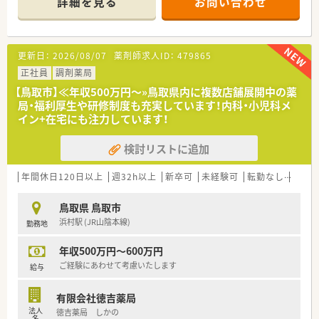
詳細を見る
お問い合わせ
〈業務内容〉
■調剤業務・在宅医療・OTC販売
■処方箋枚数：2400枚/月
更新日：
2026/08/07
薬剤師求人ID：
479865
〈研修制度〉
正社員
調剤薬局
■新入社員研修・OJT研修・スキルアップ研修・海外研修・接遇研
【鳥取市】≪年収500万円～»鳥取県内に複数店舗展開中の薬
修があります。
局・福利厚生や研修制度も充実しています！内科・小児科メ
イン+在宅にも注力しています！
〈法人特徴〉
■鳥取県内で８店舗展開する調剤薬局です。
検討リストに追加
鳥取市内で在宅も積極的に対応されています。
■健康サポート薬局として定期的な健康イベントを開催されて
います。
年間休日120日以上
週32h以上
新卒可
未経験可
転勤なし
車通
安心・安全な仕組みとして、調剤監査システムとして「監査支援
システム」「一包化監査支援システム」「散剤監査機」「電子薬歴管
鳥取県 鳥取市
理システム」を導入しています。
浜村駅 (JR山陰本線)
勤務地
■８店舗中5店舗にクリーンベンチを設置されているなど、鳥取
市内の在宅医療にも積極的です。
年収500万円～600万円
■各種福利厚生も充実しており、ご家庭をお持ちの方なども安心
して長期的なご就業が可能です。
ご経験にあわせて考慮いたします
給与
■がんの専門領域の専門性を高めるため、鳥取市内の中核病院様
とも連携をされています。
有限会社徳吉薬局
■対人業務に特化するため、機械化は積極的に行われている薬局
法人
徳吉薬局 しかの
様です。
名