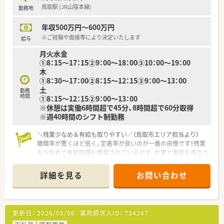
【法人特徴について】
鳥取駅 (JR山陰本線)
勤務地
■薬局以上の存在を目指して調剤事業だけでなく病児保育や健
康サポートなど多角的アプローチで地域貢献します。
年収500万円～600万円
■鳥取市内の在宅医療において約6割という高いシェアを誇って
おり地域医療の要として絶大な信頼を得ています。
※ご経験や面接等により決定いたします
給与
■創業から45年以上の歴史がありますが現在は現場出身の若手
月火水金
社長のもとで伝統と革新を融合させた経営です。
①8：15～17：15②9：00～18：00③10：00～19：00
木
【職場環境と雰囲気】
①8：30～17：00②8：15～12：15③9：00～13：00
■カフェのように開放的で明るい店舗デザインを採用しており
土
患者様もスタッフもリラックスして過ごせます。
勤務
時間
①8：15～12：15②9：00～13：00
■社内報の発行や写真コンテストの開催など部署の垣根を超え
※休憩は実働6時間超で45分、8時間超で60分取得
たコミュニケーションが非常に活発な職場です。
※週40時間のシフト制勤務
■管理薬剤師の平均年齢は38歳と若く若手からベテランまでが
互いに意見を出し合い高め合える雰囲気です。
＼残業少なめ＆有給も取りやすい／（鳥取市エリア担当より）
離職率が驚くほど低く、定着率が良いのが一番の自慢です！残業
も少なめで有給取得も推奨されているので、仕事と家庭を両立さ
せたい方にぜひおすすめしたい優良案件ですよ。
詳細を見る
お問い合わせ
【店舗情報と応需状況について】
■最寄りの鳥取駅から車で10分ほどの場所に位置しており、地
域で長く信頼されている内科クリニックの門前薬局です。
■処方箋は1日平均80枚から90枚ほど応需しており、そのうち約
更新日：
2026/08/06
薬剤師求人ID：
734247
7割以上が門前クリニックからの内容となります。