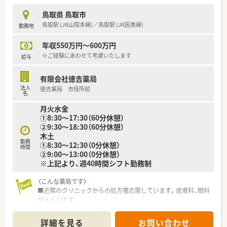
■健康サポート薬局として定期的な健康イベントを開催されて
います。
鳥取県 鳥取市
安心・安全な仕組みとして、調剤監査システムとして「監査支援
鳥取駅 (JR山陰本線)／鳥取駅 (JR因美線)
勤務地
システム」「一包化監査支援システム」「散剤監査機」「電子薬歴管
理システム」を導入しています。
年収550万円～600万円
■８店舗中5店舗にクリーンベンチを設置されているなど、鳥取
市内の在宅医療にも積極的です。
※ご経験にあわせて考慮いたします
給与
■各種福利厚生も充実しており、ご家庭をお持ちの方なども安心
して長期的なご就業が可能です。
有限会社徳吉薬局
■がんの専門領域の専門性を高めるため、鳥取市内の中核病院様
法人
徳吉薬局 市役所前
とも連携をされています。
名
■対人業務に特化するため、機械化は積極的に行われている薬局
月火水金
様です。
①8:30〜17:30（60分休憩）
■従業員の方が働きやすいようにと、皆様で考えてられており、
②9:30〜18:30（60分休憩）
男性育児休暇習得実績もございます・離職率も非常に低く働きや
木土
すい環境です！
勤務
①8:30〜12:30（0分休憩）
時間
②9:00〜13:00（0分休憩）
〈こんな方にもおススメ）
※上記より、週40時間シフト勤務制
■店舗間の距離が近いため、異動について転居が難しい方も安心
です。
〈こんな薬局です〉
■福利厚生・研修制度を重視されている方
■近隣のクリニックからの処方箋応需しています。皮膚科、眼科
がメインです。
などお気軽にお問い合わせください！
■外装、内装ともに木目調の温かみのある店舗で待合室も以上に
広い設計の店舗です。患者様ががくつろげるような空間となっ
詳細を見る
お問い合わせ