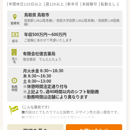
年間休日120日以上
週32h以上
新卒可
未経験可
転勤なし
車通
鳥取県 鳥取市
鳥取駅 (JR山陰本線)／鳥取大学前駅 (JR山陰本線)／鳥取駅 (JR因美
勤務地
線)
年収500万円～600万円
ご経験にあわせて考慮いたします
給与
有限会社徳吉薬局
法人
徳吉薬局 でんえんちょう
名
月火水金 8:30～18:30
木 8:30～16:30
土 8:30～13:00
※休憩時間法定通り付与
勤務
時間
※上記より、週40時間以内のシフト制勤務
※勤務時間は店舗により異なります
〈こんな薬局です〉
■内装はとてもカラフルな装飾で、デザイン性の高い薬局です。
■近隣のクリニックからの処方箋がメインです。
■内科・消化器内科・整形外科・リウマチ科・リハビリテーション
科を応需しています。