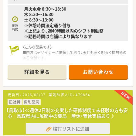
■従業員の方が働きやすいようにと、皆様で考えてられており、
月火水金 8:30～18:30
男性育児休暇習得実績もございます・離職率も非常に低く働きや
木 8:30〜16:30
すい環境です！
土 8:30～13:00
■社内のレクリエーションも充実しています。
※休憩時間法定通り付与
勤務
時間
※上記より、週40時間以内のシフト制勤務
〈こんな方にもおススメ〉
※勤務時間は店舗により異なります
■在宅業務にご興味のある方
■転居を伴わない範囲での異動を希望の方
〈こんな薬局です〉
■複数科目でご経験を積みたい方
■内装はデザイナーに依頼しており、天井も高く明るく開放感の
ある店舗です。
などお気軽にお問い合わせください！
■内科・小児科を専門とするクリニックからの処方箋を応需して
います。
詳細を見る
お問い合わせ
■地域連携薬局の認定を受けています。
〈業務内容〉
■調剤業務・在宅医療・OTC販売業務
更新日：
2026/08/07
薬剤師求人ID：
479864
〈研修制度〉
正社員
調剤薬局
■新入社員研修・OJT研修・スキルアップ研修・海外研修・接遇研
【鳥取市】≪週休2日制≫充実した研修制度で未経験の方も安
修があります。
心 鳥取県内に展開中の薬局 産休・育休実績あり♪
〈法人特徴〉
検討リストに追加
■鳥取県内で８店舗展開する調剤薬局です。
鳥取市内で在宅も積極的に対応されています。