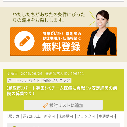
＜業務内容＞
■調剤・投薬・監査など外来処方箋対応を中心に薬剤師業務をお
わたしたちがあなたの条件にぴった
願いいたします。
りの職場をお探しします。
■皮膚科の処方箋を主に取り扱います。
■処方箋枚数は1日あたり60枚/日程度です。
■電子薬歴、分包機導入済み。
＜研修制度＞
■ご入職後は実務を通じて一連の業務を習得頂きます。
■毎月1回研修があり、希望する方はe-learningも受講可能で
す。
また、入社数年後には社外研修へ行くことも可能ですので、長
く勤務をしながら
他の店舗や医療現場の状況を経験することも出来ます。
更新日：
2026/06/26
薬剤師求人ID：
696291
パート・アルバイト
病院・クリニック
＜法人特徴＞
■鳥取県・岡山県と中国地方で店舗展開されているチェーン調剤
【鳥取市】パート募集！≪チーム医療に貢献！≫安定経営の病
薬局です。
院の募集です！
転居を伴う異動は基本的にございませんので、長くご勤務した
い方におすすめです。
検討リストに追加
■創業50年以上の歴史ある調剤薬局です。
■社長も薬剤師免許をお持ちで、現場に出てご勤務されていま
駅チカ
週32h以上
新卒可
未経験可
ブランク可
車通勤可
託児
す。