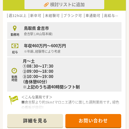
検討リストに追加
＜業務内容＞
■調剤・監査・投薬・薬歴管理・在宅など薬剤師業務全般をお願い
します。
週32h以上
新卒可
未経験可
ブランク可
車通勤可
高給与(600万円以上)
＜法人概要＞
鳥取県 倉吉市
■東証プライム上場企業のグループ会社です。
倉吉駅 (JR山陰本線)
勤務地
■信頼される薬局であり続けるために：ＱＯＬ(生活の質)、ＡＤ
Ｌ(日常生活動作)を考慮した服薬指導、最新のＩＣＴを導入した
年収460万円～600万円
薬歴管理を行っています。
■常に患者さまのそばにいて、患者さまの健康を守り続ける。
※年齢、経験等により考慮
給与
そのために最新システムの導入や健康フェアの開催を通じて、
月～土
患者さまとのコミュニケーションをしながら地域に根ざした薬
①08：30～17：30
局を作り上げています。
②09：00～18：00
■在宅医療は東北から沖縄まで多くの店舗にて取り組んでいま
③10：00～19：00
勤務
す
時間
（各休憩60分）
■薬剤師業務をバックアップするための作業の機械化、システム
※上記のうち週40時間シフト制
化を積極的に推進しています。
たとえば、レセプト用コンピュータ、POSレジ、在庫管理シス
＜こんな薬局です＞
テムを連動させ、
■倉吉駅より約3km！マロニエ通りに面した調剤薬局です。緑色
レセプト用コンピュータに処方内容を入力するだけで在庫情報
の看板が目印！
がサーバーに
■大きな窓があり外からの光を取り込めんでいる為、薬局内は明
集約できる環境を全店舗で展開。このデータは他店からも閲
るく気持ちよく働ける環境になっています。
覧可能なため、自店の在庫管理だけでなく、
詳細を見る
お問い合わせ
■隣接する医院より処方箋応需しています。
万一自店の在庫が切れたときには近隣店舗の在庫を確認、 手
■広々駐車場有！マイカー通勤OKです♪
配することにも利用できます。