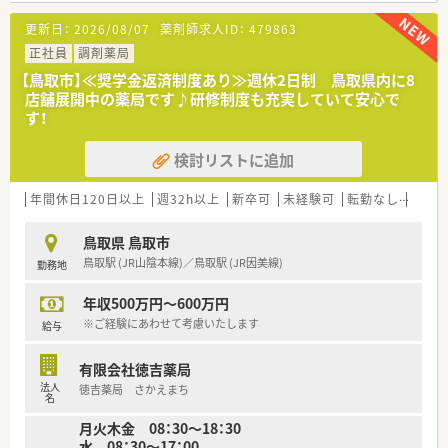
〈研修制度〉
更新日：
2026/08/07
薬剤師求人ID：
479863
■新入社員研修・OJT研修・スキルアップ研修・海外研修・接遇研
修があります。
正社員
調剤薬局
【鳥取市】≪奨学金返済制度あり≫週休2日制 鳥取県内に8
〈法人特徴〉
店舗展開中の薬局です♪研修制度も充実していて安心で
■鳥取県内で８店舗展開する調剤薬局です。
す！
鳥取市内で在宅も積極的に対応されています。
■健康サポート薬局として定期的な健康イベントを開催されて
検討リストに追加
います。
安心・安全な仕組みとして、調剤監査システムとして「監査支援
システム」「一包化監査支援システム」「散剤監査機」「電子薬歴管
年間休日120日以上
週32h以上
新卒可
未経験可
転勤なし
車通
理システム」を導入しています。
■８店舗中5店舗にクリーンベンチを設置されているなど、鳥取
鳥取県 鳥取市
市内の在宅医療にも積極的です。
鳥取駅 (JR山陰本線)／鳥取駅 (JR因美線)
勤務地
■各種福利厚生も充実しており、ご家庭をお持ちの方なども安心
して長期的なご就業が可能です。
年収500万円～600万円
■がんの専門領域の専門性を高めるため、鳥取市内の中核病院様
とも連携をされています。
※ご経験にあわせて考慮いたします
給与
■対人業務に特化するため、機械化は積極的に行われている薬局
様です。
有限会社徳吉薬局
■従業員の方が働きやすいようにと、皆様で考えてられており、
法人
徳吉薬局 さかえまち
男性育児休暇習得実績もございます・離職率も非常に低く働きや
名
すい環境です！
月火木金 08：30～18：30
■社内のレクリエーションも充実しています。
水 08：30～17：00