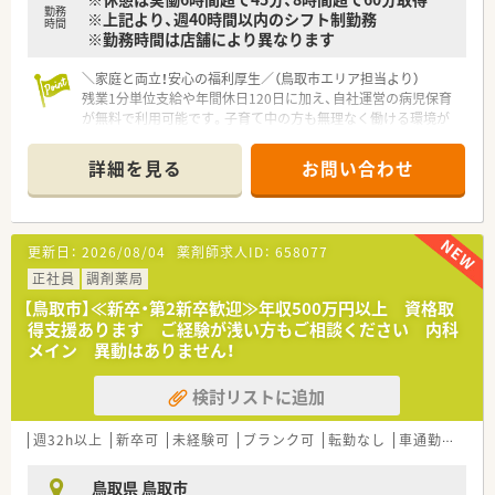
であるため、風通しの良さを実感しながら勤務できます。
勤務
※上記より、週40時間以内のシフト制勤務
■薬剤師1人あたりの処方箋枚数を適切に調整しており、無理な
時間
※勤務時間は店舗により異なります
負担がかからないようお互いにフォローし合う職場です。
＼家庭と両立！安心の福利厚生／（鳥取市エリア担当より）
残業1分単位支給や年間休日120日に加え、自社運営の病児保育
が無料で利用可能です。子育て中の方も無理なく働ける環境が
整っており、私も自信を持っておすすめします！
詳細を見る
お問い合わせ
【店舗情報と応需状況について】
■総合病院の門前に位置しており内科や外科などほぼ全ての診
療科目を応需しているため非常に勉強になる環境です。
■1日の処方箋枚数は平均して80枚から100枚程度で常勤5名と
更新日：
2026/08/04
薬剤師求人ID：
658077
パート3名の薬剤師が協力して対応しています。
■薬局内にはクリーンベンチや自動入庫払出装置など最新の調
正社員
調剤薬局
剤機器が完備されており安全な業務が可能です。
【鳥取市】≪新卒・第2新卒歓迎≫年収500万円以上 資格取
得支援あります ご経験が浅い方もご相談ください 内科
【募集背景と求める人物像について】
メイン 異動はありません！
■事業拡大に伴い質の高い医療サービスを提供し続けるために
新しく正社員として活躍いただける仲間を募集します。
検討リストに追加
■在宅医療に対して前向きで将来の明確なビジョンを見据えて
自ら積極的に学んで行動できる方を求めております。
■調剤の経験も大切ですが何よりも患者様やスタッフと円滑な
週32h以上
新卒可
未経験可
ブランク可
転勤なし
車通勤可
高給
連携が取れるお人柄の良さを重視して採用します。
鳥取県 鳥取市