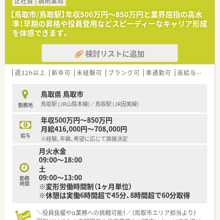
■薬剤師5名と事務員3名という非常に手厚い人員体制のため、
正社員
調剤薬局
お互いに協力しながらゆとりを持って業務に励めます。
【鳥取市/鳥取駅】年収500万円〜850万円と業界屈指の高水
準！早期の昇格や役員登用などスピーディーなキャリア形成
【募集背景と求める人物像について】
を体感できます。
■スタッフの家庭の事情に伴う退職による欠員募集のため、非常
に定着率が高く希少性の高い求人案件となっております。
検討リストに追加
■チームワークを大切にできる方を求めており、新卒や第二新卒
の方など若手から中堅層まで幅広く歓迎いたします。
■経験豊富な先輩薬剤師が丁寧に指導する体制があるため、経験
週32h以上
新卒可
未経験可
ブランク可
車通勤可
高給与(600万円以上)
の浅い方でも安心して着実に成長できる環境です。
鳥取県 鳥取市
【法人特徴について】
鳥取駅 (JR山陰本線)／鳥取駅 (JR因美線)
勤務地
■鳥取市にて1店舗のみを運営している法人であり、地域一番の
かかりつけ薬局を目指して質の高い医療を提供します。
年収500万円～850万円
■過去5年間での離職者がわずか1名という驚異的な定着率を誇
月給416,000円～708,000円
り、スタッフ同士の仲が良く非常に働きやすい職場です。
給与
※経験、年齢、希望に応じて面接決定
■未来の薬剤師を育成するために薬学生の実務実習を毎年積極
月火水金
的に受け入れており、教育への意識も高い法人となります。
09:00～18:00
土
【職場環境と雰囲気】
09:00～13:00
■30代から70代までの幅広い年齢層のスタッフが在籍してお
勤務
時間
※変形労働時間制（1ヶ月単位）
り、年齢の垣根を越えて助け合える温かい雰囲気です。
※休憩は実働6時間超で45分、8時間超で60分取得
■管理薬剤師は物腰が柔らかく丁寧な対応が評判の方で、困った
ことがあってもすぐに相談できる風通しの良い職場です。
■休憩室は2階に広々としたスペースがあり、ソファーも完備さ
＼役員抜擢やα業務への挑戦可能！／（鳥取市エリア担当より）