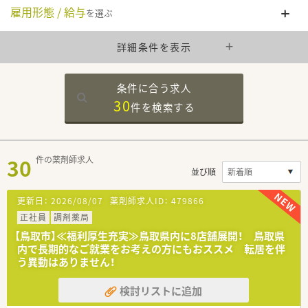
雇用形態 / 給与
を選ぶ
詳細条件を表示
条件に合う求人
30
件を
検索する
30
件の薬剤師求人
並び順
更新日：
2026/08/07
薬剤師求人ID：
479866
正社員
調剤薬局
【鳥取市】≪福利厚生充実≫鳥取県内に8店舗展開！ 鳥取県
内で長期的なご就業をお考えの方にもおススメ 転居を伴
う異動はありません！
検討リストに追加