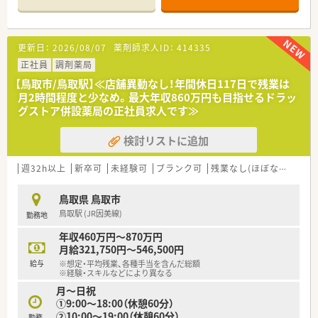
ています。
■薬剤師複数名体制で処方箋を月4,000枚程度対応しています。
■薬剤師は常勤6名、パート3名在籍しています。）（その他、事務
5名、調剤事務4名在籍）
更新日：
2026/08/07
薬剤師求人ID：
414335
■地域連携薬局の店舗です。
正社員
調剤薬局
〈業務内容〉
【鳥取市/鳥取駅】≪店舗異動なし！年間休日117日で残業は
■調剤業務・在宅医療・ＯＴＣ販売業務などをお願いいたしま
月2時間程度と少なめ。最大年収860万円も目指せるドラッ
す。
グストア併設薬局の正社員求人です≫
〈研修制度〉
検討リストに追加
■新入社員研修・OJT研修・スキルアップ研修・海外研修・接遇研
修があります。
週32h以上
新卒可
未経験可
ブランク可
残業なし(ほぼなし含む)
〈法人特徴〉
■鳥取県内で８店舗展開する調剤薬局です。
鳥取県 鳥取市
鳥取市内で在宅も積極的に対応されています。
鳥取駅 (JR因美線)
勤務地
■健康サポート薬局として定期的な健康イベントを開催されて
います。
年収460万円～870万円
安心・安全な仕組みとして、調剤監査システムとして「監査支援
月給321,750円～546,500円
システム」「一包化監査支援システム」「散剤監査機」「電子薬歴管
給与
※想定・平均残業、各種手当を含んだ総額
理システム」を導入しています。
※経験・スキルなどにより異なる
■８店舗中5店舗にクリーンベンチを設置されているなど、鳥取
月～日祝
市内の在宅医療にも積極的です。
①9:00～18:00（休憩60分）
■各種福利厚生も充実しており、ご家庭をお持ちの方も安心して
②10:00～19:00（休憩60分）
勤務