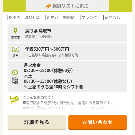
きたいという方を求めています。
検討リストに追加
【勤務実態について】
■水曜日は17時、土曜日は13時までの勤務で、週の半ばと週末に
駅チカ
週32h以上
新卒可
未経験可
ブランク可
転勤なし
高給与
プライベートな時間を確保できます。
■有給休暇は半日単位での取得も可能で、ご自身の予定に合わせ
鳥取県 鳥取市
て柔軟に利用することができます。
鳥取駅 (JR因美線)
勤務地
■社長や近隣店舗のスタッフによる万全のヘルプ体制があり、急
なお休みなどにも対応可能です。
年収520万円～600万円
【想定されるキャリアイメージ】
※ご経験や業務内容により相談可能
給与
■軟膏調剤や皮膚疾患に関する服薬指導など、皮膚科領域のスペ
月火水金
シャリストとして成長できます。
08：30～18：00（休憩60分）
■施設在宅の経験を積むことで、今後ますます需要が高まる分野
木土
でのスキルを身につけられます。
勤務
08：30～13：00（休憩なし）
■将来的には、ご自身の希望と適性に応じて、店舗の運営を担う
時間
※上記のうち週40時間シフト制
管理薬剤師を目指すことも可能です。
＜こんな薬局です＞
■鳥取駅より徒歩7分。特徴的な六差路にある薬局です。
■主な応需先についてもロータリーすぐそばにあります。
■ビルのような外観で、1階が店舗となっています。
日用品も多く取扱っており、店舗内も広々！
詳細を見る
お問い合わせ
■薬剤師は常時2名。管理薬剤師は女性です。
■管理薬剤師候補としてご入職頂ける方を募集しています。