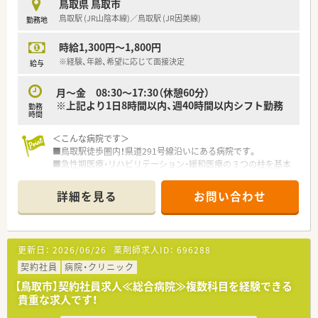
＜こんな方にもオススメ＞
鳥取県 鳥取市
■管理薬剤師としての勤務経験がある方
鳥取駅 (JR山陰本線)／鳥取駅 (JR因美線)
勤務地
■転居を伴う異動がない企業をお探しの方
等々…少しでも気になった方はお気軽にお問い合わせ下さい。
時給1,300円～1,800円
※経験、年齢、希望に応じて面接決定
給与
月～金 08:30～17:30（休憩60分）
※上記より1日8時間以内、週40時間以内シフト勤務
勤務
時間
＜こんな病院です＞
■鳥取駅徒歩圏内！県道291号線沿いにある病院です。
■急性期医療・リハビリテーション・緩和医療の３つの柱を基本
構想としている病院です。
■様々な委員会があり、みんながチーム医療に貢献しておりま
詳細を見る
お問い合わせ
す。
■200床以上ある病院です。
＜業務内容＞
更新日：
2026/06/26
薬剤師求人ID：
696288
■処方箋による調剤業務、服薬指導、薬剤情報の提供、病棟業務
など
契約社員
病院・クリニック
【鳥取市】契約社員求人≪総合病院≫複数科目を経験できる
＜研修制度＞
貴重な求人です！
■現場の先輩薬剤師より指導を受けて頂きます。
■勉強会や学術運動交流集会など、様々なスキルアップの機会が