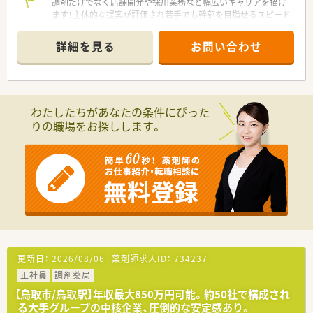
れているため勤務時間外もリラックスして過ごせます。
調剤だけでなく店舗開発や採用業務など幅広いキャリアを描け
ます！主体的な提案が評価され若手でも幹部を目指せるスピード
感が魅力。挑戦意欲の高い方にピッタリです。
詳細を見る
お問い合わせ
【店舗情報と応需状況について】
■最寄り駅の鳥取駅から車で9分に位置し、店舗では薬剤師正社
員2名と事務員4名が協力して勤務しています。
■応需科目は皮膚科や整形外科をはじめ内科や小児科など多岐
にわたり、幅広い処方知識を吸収できる環境です。
わたしたちがあなたの条件にぴった
■処方箋枚数は1日あたり80枚から90枚ほどで、併せて4施設の
りの職場をお探しします。
在宅業務や居宅対応にも取り組んでいます。
【募集背景と求める人物像について】
■体制強化を目的とした定期採用を行っており、チームワークを
尊重しながらスピーディに対応できる方を求めています。
■周囲との円滑な交流を大切にし、主体的に新しい業務へチャレ
ンジしたい意欲的な薬剤師が求められています。
■現場での接遇や患者様への適切な配慮ができ、積極的な姿勢で
業務に取り組める方が適しています。
【法人特徴について】
更新日：
2026/08/06
薬剤師求人ID：
734237
■多角的な事業を展開するグループの中核として、全国に470店
正社員
調剤薬局
舗以上の調剤薬局を急速に拡大しています。
■役職に関わらずフラットに意見交換ができる風土があり、全員
【鳥取市/鳥取駅】年収最大850万円可能。約50社で構成され
で考えて行動する組織運営が特徴です。
る大手グループの中核企業、圧倒的な安定感あり。