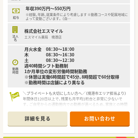
年収390万円～550万円
※経験、年齢、就業条件により考慮します ※勤務コースや配属地域に
給与
よって変動ございます。 （自
…
株式会社エスマイル
法人
エスマイル薬局 境港店
名
月火水金 08：30～18：00
木 08：30～16：30
土 08：30～12：30
週40時間シフト勤務制
勤務
1か月単位の変形労働時間制勤務
時間
※休憩は実働6時間超で45分、8時間超で60分取得
※勤務時間は店舗により異なる
＼プライベートも大切にしたい方へ／（境港市エリア担当より）
年間休日120日以上で、残業も月平均1桁台と非常に少ないで
す。ご自宅からの通勤圏内での勤務が選べるため、家族との時間
や趣味を充実させたい方に最適な環境ですよ。
詳細を見る
お問い合わせ
【店舗情報と応需状況について】
■JR馬場崎町駅から徒歩5分の好立地で、内科や整形外科、皮膚
科をメインに1日約67枚の処方箋を応需しています。
■薬剤師は常勤2名とパート1名の計3名体制となっており、事務