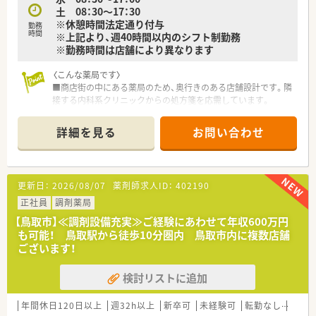
土 08：30～17：30
〈こんな方にもおススメ〉
※休憩時間法定通り付与
■在宅業務にご興味のある方
勤務
時間
※上記より、週40時間以内のシフト制勤務
■転居を伴わない範囲での異動を希望の方
※勤務時間は店舗により異なります
■福利厚生を重視されている方
〈こんな薬局です〉
などお気軽にお問い合わせください！
■商店街の中にある薬局のため、奥行きのある店舗設計です。隣
接する内科系クリニックからの処方箋を応需しています。
前面はガラス張りで木目調のあたかかみのある店舗です。
■徳吉薬局が運営する「病児保育室とくよし」とも常に連携して
詳細を見る
お問い合わせ
います。
■処方箋枚数は月1,700枚程度で、薬剤師は常勤3名、パート1名
体制です。
更新日：
2026/08/07
薬剤師求人ID：
402190
〈業務内容〉
■調剤業務・在宅医療・OTC販売業務
正社員
調剤薬局
【鳥取市】≪調剤設備充実≫ご経験にあわせて年収600万円
〈研修制度〉
も可能！ 鳥取駅から徒歩10分圏内 鳥取市内に複数店舗
■新入社員研修・OJT研修・スキルアップ研修・海外研修・接遇研
ございます！
修があります。
検討リストに追加
〈法人特徴〉
■鳥取県内で８店舗展開する調剤薬局です。
鳥取市内で在宅も積極的に対応されています。
年間休日120日以上
週32h以上
新卒可
未経験可
転勤なし
車通