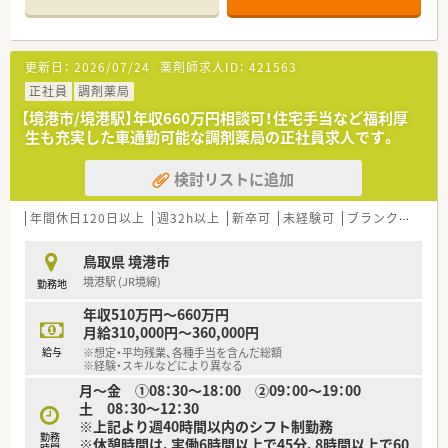
■湖山駅より車で7分の好立地で、近隣クリニックから腎臓内科
と皮膚科の処方箋を1日に平均50枚から60枚応需しています。
■薬剤師は常勤2名体制となっており、事務スタッフと共にチー
更新日：
2026/07/24
薬剤師求人ID：
421563
ムワークを重視しながら日々の業務に励んでいる店舗です。
■地域密着型の店舗として近隣の患者様との信頼関係が深く、お
正社員
調剤薬局
一人おひとりに寄り添った丁寧な服薬指導を実践できます。
【境港市/境港駅】年収660万円相談可！住宅手当など福利厚
生も充実した車通勤可能な調剤薬局の正社員求人です。
【求人情報について】
■年収は500万円から最大850万円まで相談可能で、これまでの
検討リストに追加
ご経験を正当に評価して決定いたします。
■昇給は年1回あり、平均3％程度のベースアップが見込めるた
め、着実な収入アップを目指すことが可能です。
年間休日120日以上
週32h以上
新卒可
未経験可
ブランク可
残業
■正社員は1ヶ月単位の変形労働時間制を採用しており、日曜日
と祝日に加えて平日の休みも確保されています。
鳥取県 境港市
境港駅 (JR境線)
勤務地
【法人特徴について】
■約50社から成る大手グループの中核企業であり、ITや農業など
年収510万円～660万円
多角的な事業展開による抜群の安定性が大きな強みです。
月給310,000円～360,000円
■役職に関わらずフラットに意見交換ができる風通しの良い組
給与
※想定・平均残業、各種手当を含んだ総額
織で、現場の声から新規事業が生まれることも珍しくありませ
※経験・スキルなどにより異なる
ん。
月～金 ①08：30～18：00 ②09：00～19：00
■豪華な本社を構えず利益を社員へ還元する方針を徹底してお
土 08：30～12：30
り、会社の成長に貢献した際にはインセンティブも支給されま
※上記より週40時間以内のシフト制勤務
す。
勤務
※休憩時間は、実働6時間以上で45分、8時間以上で60
時間