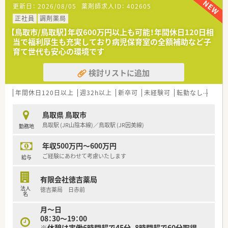
更新日：
2026/08/05
薬剤師求人ID：
402605
員3名と共に協力し合いながら業務を進めています。
■在宅業務にも積極的に取り組んでおり、個人宅や施設への訪問
正社員
調剤薬局
を通じて地域医療に深く貢献できるやりがいがあります。
【鳥取市/鳥取駅】年収600万円以上も可能！年間休日120日相
当で福利厚生も充実しており病児保育室の全額補助など子
【募集背景と求める人物像について】
育て世代も安心の環境です
■地域住民の健康を支える拠点としてさらなるサービス向上を
目指すため、正社員として共に働く仲間を募集しています。
検討リストに追加
■若手からベテランまで幅広い年代を歓迎しており、自身の目指
すキャリアを真剣に考えて行動できる方を求めています。
■患者様に寄り添った丁寧な服薬指導ができる方や、周囲とのチ
年間休日120日以上
週32h以上
新卒可
未経験可
転勤なし
車通
ームワークを大切にして働ける方にぴったりな職場です。
鳥取県 鳥取市
【法人特徴について】
鳥取駅 (JR山陰本線)／鳥取駅 (JR因美線)
勤務地
■東証プライム上場のスズケングループに属する安定した経営
基盤があり、中国地方で最大級の店舗網を展開しています。
年収500万円～600万円
■地域包括ケアの推進に力を入れており、無菌調剤の対応や介護
事業との連携など、多角的な視点で医療を提供しています。
ご経験にあわせて考慮いたします
給与
■従業員が安心して働けるよう、法令遵守の徹底や風通しの良い
職場づくりを追求している保守的で誠実な企業風土です。
有限会社徳吉薬局
法人
徳吉薬局 日赤前
【職場環境と雰囲気】
名
■30代から40代の薬剤師が中心となって活躍しており、新卒か
月～日
ら中途入社まで馴染みやすい和やかな雰囲気です。
08：30～19：00
■代表者や採用担当者との距離が近く、意見交換がしやすい環境
※休憩は実働6時間超で45分、8時間超で60分取得