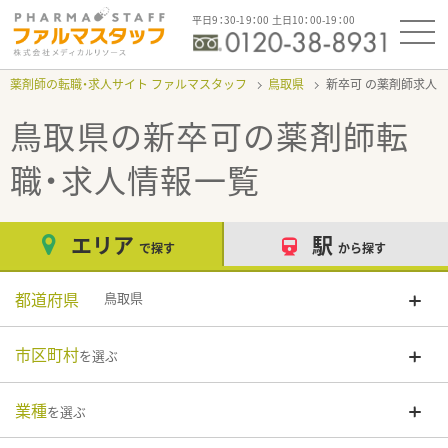
平日9：30-19：00 土日10：00-19：00
薬剤師の転職・求人サイト ファルマスタッフ
鳥取県
新卒可
鳥取県の新卒可
の薬剤師転
職・求人情報一覧
エリア
駅
で探す
から探す
都道府県
鳥取県
市区町村
を選ぶ
業種
を選ぶ