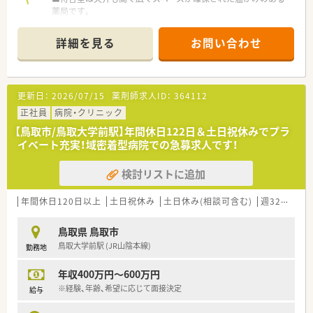
薬局です。
■総合病院門前のため複数科目応需しています。
■電子薬歴、全自動錠剤分包機（ユヤマ）、錠剤監査システム
詳細を見る
お問い合わせ
（PROOFIT）、散剤監査システムを導入済みです。
■薬剤師は常勤6名、パート1名、事務は8名在籍しています。
〈業務内容〉
更新日：
2026/07/15
薬剤師求人ID：
364112
■処方箋は3200枚/月を対応しています。
■薬品数は約2000品目。
正社員
病院・クリニック
■在宅業務に関する一連の業務。
【鳥取市/鳥取大学前駅】年間休日122日＆土日祝休みでプラ
イベート充実！域密着型病院での急募求人です！
〈法人特徴〉
■鳥取県内で８店舗展開する調剤薬局です。
検討リストに追加
鳥取市内で在宅も積極的に対応されているチェーン薬局です。
■健康サポート薬局として定期的な健康イベントを開催されて
います。
年間休日120日以上
土日祝休み
土日休み(相談可含む)
週32h以上
安心・安全な仕組みとして、調剤監査システムとして「監査支援
システム」「一包化監査支援システム」「散剤監査機」「電子薬歴管
鳥取県 鳥取市
理システム」を導入しています。
鳥取大学前駅 (JR山陰本線)
勤務地
■８店舗中5店舗にクリーンベンチを設置されているなど、鳥取
市内の在宅医療にも積極的です。
年収400万円～600万円
■各種福利厚生も充実しており、ご家庭をお持ちの方なども安心
して長期的なご就業が可能です。
※経験、年齢、希望に応じて面接決定
給与
■がん領域の専門性を高めるため、鳥取市内の中核病院様とも連
携をされています。