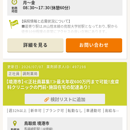
月～金
■対人業務に特化するため、機械化は積極的に行われている薬局
08：30～17：30（休憩60分）
勤務
様です。
時間
■従業員の方が働きやすいようにと、皆様で考えてられており、
男性育児休暇習得実績もございます。離職率も非常に低く働き
【病院情報と応需状況について】
やすい環境です。
■最寄り駅はJR山陰本線の鳥取大学前駅となっており、駅から
■残業代は1分単位で支給がございます。
徒歩10分程度の非常にアクセスの良い立地にあります。
■住宅手当はIターン移住の正社員の方で家賃が発生する場合は
■診療科目は内科や整形外科、透析など多岐にわたり、外来処方
上限2万円/月支給ございます。
は99％が院外のため入院患者様への対応がメインです。
詳細を見る
お問い合わせ
■かかりつけ薬剤師21名、スポーツファーマシスト3名、MBA（経
■薬剤師は常勤2名体制となっており、事務スタッフも常時1名
営学修士）1名、管理栄養士3名所属しております。
から2名が在籍し、協力しながら日々の業務を行っています。
NST専門療法士5名と外来がん治療専門薬剤師2名挑戦中で
す。
【募集背景と求める人物像について】
更新日：
2026/07/07
薬剤師求人ID：
497198
■2026年2月末に欠員が出ることに伴う急募となっており、すぐ
〈こんな方にもおススメ〉
にでも新しい環境で活躍したい方を心よりお待ちしています。
正社員
調剤薬局
■総合科目でスキルアップをお考えの方
■病院での勤務経験がない方やブランクがある方も歓迎してお
【境港市】≪正社員募集！≫最大年収600万円まで可能！皮膚
■人と話すことが好きな方
り、地域医療に貢献したいという意欲のある方を募集します。
科クリニックの門前・施設在宅の配達あり！
■資格取得を考えている方
■60代の方であっても病院実務の経験があれば相談可能ですの
■ご家庭の時間も大切にしたい方
で、ベテランのスキルを活かしたい方もぜひご応募ください。
検討リストに追加
などお気軽にお問い合わせください！
【法人特徴について】
■透析医療とリハビリテーションを積極的に推進しており、地域
週32h以上
新卒可
ブランク可
転勤なし
車通勤可
高給与(600万円以上)
から選ばれる最高に優しい病院であることを目指しています。
■一般病床から回復期、療養病床まで幅広く備えており、訪問看
鳥取県 境港市
護や通所リハビリなど多角的な医療サービスを展開中です。
馬場崎町駅 (JR境線)
勤務地