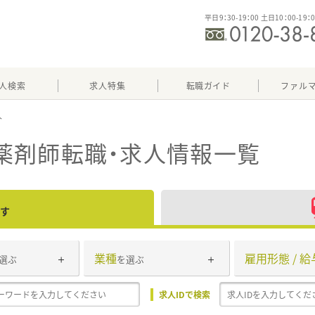
平日9：30-19：00 土日10：00-19：
人検索
求人特集
転職ガイド
ファル
薬剤師転職・求人情報一覧
す
業種
雇用形態 / 給
選ぶ
を選ぶ
求人IDで検索