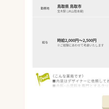
■山陰エリアに複数店舗が多数
鳥取県 鳥取市
勤務地
宝木駅 (JR山陰本線)
時給2,000円～2,500円
給与
※ご経験にあわせて考慮いたします
〈こんな薬局です〉
■内装はデザイナーに依頼して
■内科・小児科を専門とするク
■地域連携薬局の認定を受けて
〈業務内容〉
■調剤業務・在宅医療・OTC販売