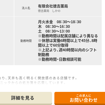
あるため、急な欠員などが発生した際も万全のフォロー体制があ
有限会社徳吉薬局
法人名
徳吉薬局 しかの
月火水金 08：30～18：30
木 08：30～16：30
土 08：30～13：00
※勤務時間は配属店舗により異なる
※休憩は実働6時間以上で45分、8時
勤務時間
間以上で60分取得
※上記より、週40時間以内のシフト
制勤務
※勤務時間・日数相談可能
おり、天井も高く明るく開放感のある店舗です。
リニックからの処方箋を応需しています。
います。
この求人に
詳細を見る
お問い合わせ
業務