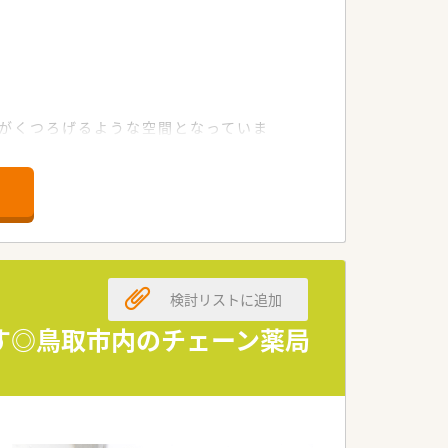
がくつろげるような空間となっていま
す。
検討リストに追加
（富士フィルム）、散剤監査システム（富士
す◎鳥取市内のチェーン薬局