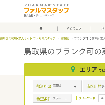
株式会社メディカルリソース
初めての方
求
薬剤師の転職・求人サイト ファルマスタッフ
鳥取県
ブランク可
鳥取県のブランク可
の
エリア
で探
都道府県
市区町村
鳥取県
を
希望条件
ブランク可
フリーワード