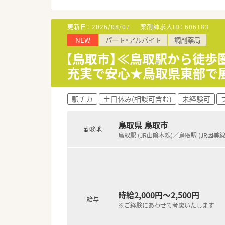
■処方箋枚数：1760枚/日
〈調剤設備〉
更新日：
2026/08/07
薬剤師求人ID：
606183
■監査支援システム PROOFI
NEW
パート・アルバイト
調剤薬局
〈研修制度〉
【鳥取市】≪鳥取駅から徒歩
■新入社員研修・OJT研修・ス
充実で安心★鳥取県東部で
〈法人特徴〉
■鳥取県内で８店舗展開する調
駅チカ
土日休み(相談可含む)
未経験可
鳥取市内で在宅も積極的に対応
■健康サポート薬局として定期
安心・安全な仕組みとして、調剤
鳥取県 鳥取市
勤務地
テム」を導入しています。
鳥取駅 (JR山陰本線)／鳥取駅 (JR因美線
■８店舗中5店舗にクリーンベ
■各種福利厚生も充実しており
■がんの専門領域の専門性を高
■対人業務に特化するため、機
■従業員の方が働きやすいよう
境です！
時給2,000円～2,500円
給与
■社内のレクリエーションも充
※ご経験にあわせて考慮いたします
〈こんな方にもおススメ〉