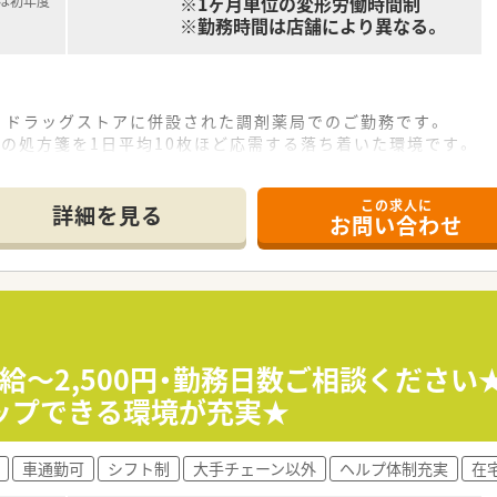
※1ヶ月単位の変形労働時間制
記は初年度
※勤務時間は店舗により異なる。
、ドラッグストアに併設された調剤薬局でのご勤務です。
の処方箋を1日平均10枚ほど応需する落ち着いた環境です。
業で、大変希少な土日祝休みの店舗です。※最終的な配属店舗は
この求人に
て】
詳細を見る
お問い合わせ
画に伴い、組織体制を強化するための増員募集となります。
C医薬品の知識も深めたいという意欲のある方を歓迎します。
キャリアアップに前向きな方歓迎です。20～30代の方を中心
人科や歯科、広域の処方箋の調剤・監査・服薬指導を行います。
は第一類医薬品など専門的な相談があった場合に対応します。
時給～2,500円・勤務日数ご相談くださ
な範囲で店舗異動を経験し、多様なスキルを習得します。
ップできる環境が充実★
く、活気がありコミュニケーションが取りやすい職場です。
車通勤可
シフト制
大手チェーン以外
ヘルプ体制充実
在
subi」を導入しており、業務の効率化が進んでいます。