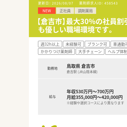
■定期的に健康イベントを開催
更新日：
2026/08/07
薬剤師求人ID：
458543
NEW
正社員
調剤薬局
〈研修制度〉
■新入社員研修・OJT研修・ス
【倉吉市】最大30%の社員
も優しい職場環境です。
〈法人特徴〉
■鳥取県内で８店舗展開する調
鳥取市内で在宅も積極的に対応
週32h以上
未経験可
ブランク可
車通勤
■健康サポート薬局として定期
かかりつけ薬剤師
大手チェーン
ヘルプ体
安心・安全な仕組みとして、調剤
テム」を導入しています。
■８店舗中5店舗にクリーンベ
鳥取県 倉吉市
勤務地
■各種福利厚生も充実しており
倉吉駅 (JR山陰本線)
■がんの専門領域の専門性を高
■対人業務に特化するため、機
■従業員の方が働きやすいよう
年収530万円～700万円
境です！
月給355,000円～420,000円
給与
■社内のレクリエーションも充
※経験や選択コースにより異なります
〈こんな方にもおススメ〉
■応援体制のある薬局をお探し
■在宅業務にご興味のある方
■患者様とのコミュニケーショ