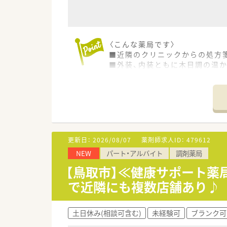
■小児科を応需していますので
■福利厚生・研修制度を重視さ
■社員同士の交流を大切にされ
〈こんな薬局です〉
■近隣のクリニックからの処方
などお気軽にお問い合わせくだ
■外装、内装ともに木目調の温
す。
■薬剤師複数名体制で処方箋を月
■薬剤師は複数名体制、調剤助
■地域連携薬局の店舗です。
〈業務内容〉
■調剤業務・在宅医療・ＯＴＣ販
更新日：
2026/08/07
薬剤師求人ID：
479612
NEW
パート・アルバイト
調剤薬局
〈調剤設備〉
■電子薬歴（グーコ）、全自動錠
【鳥取市】≪健康サポート薬
フィルム）、練り機2台、クリー
で近隣にも複数店舗あり♪
〈研修制度〉
■新入社員研修・OJT研修・ス
土日休み(相談可含む)
未経験可
ブランク可
〈法人特徴〉