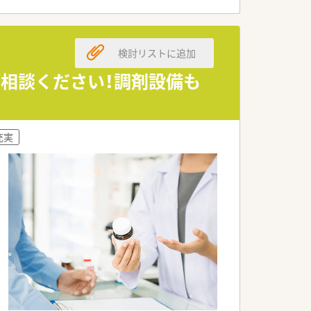
検討リストに追加
ご相談ください！調剤設備も
充実
ム」「散剤監査機」「電子薬歴管理シス
。
。
ます・離職率も非常に低く働きやすい環