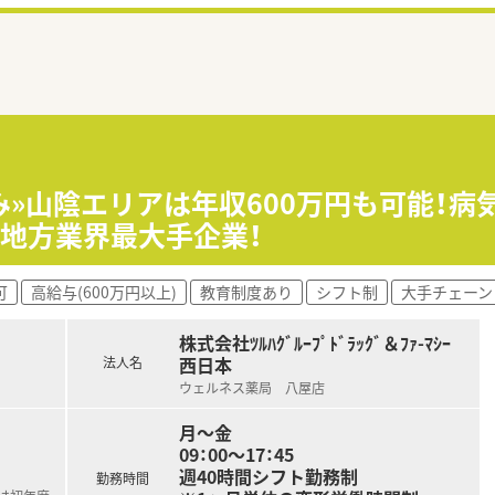
み»山陰エリアは年収600万円も可能！
地方業界最大手企業！
可
高給与(600万円以上)
教育制度あり
シフト制
大手チェーン
株式会社ﾂﾙﾊｸﾞﾙｰﾌﾟﾄﾞﾗｯｸﾞ＆ﾌｧ-ﾏｼｰ
西日本
法人名
ウェルネス薬局 八屋店
月～金
09：00～17：45
週40時間シフト勤務制
勤務時間