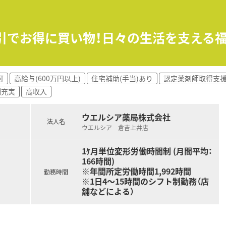
キルアップ研修・海外研修・接遇研修があります。
割引でお得に買い物！日々の生活を支える
剤薬局です。
されています。
可
高給与(600万円以上)
住宅補助(手当)あり
認定薬剤師取得支
的な健康イベントを開催されています。
制充実
高収入
監査システムとして「監査支援システム」「一包化監査支援システ
ンチを設置されているなど、鳥取市内の在宅医療にも積極的です
ウエルシア薬局株式会社
、ご家庭をお持ちの方なども安心して長期的なご就業が可能です
法人名
ウエルシア 倉吉上井店
めるため、鳥取市内の中核病院様とも連携をされています。
械化は積極的に行われている薬局様です。
1ｹ月単位変形労働時間制 (月間平均：
にと、皆様で考えてられており、男性育児休暇習得実績もござい
166時間)
※年間所定労働時間1,992時間
実しています。
勤務時間
※1日4～15時間のシフト制勤務（店
舗などによる）
の方
ンがお好きな方