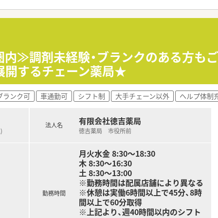
T（富士フィルム）、クリーンベンチ
圏内≫調剤未経験・ブランクのある方も
キルアップ研修・海外研修・接遇研修があります。
展開するチェーン薬局★
剤薬局です。
ブランク可
車通勤可
シフト制
大手チェーン以外
ヘルプ体制
されています。
的な健康イベントを開催されています。
監査システムとして「監査支援システム」「一包化監査支援システ
有限会社徳吉薬局
法人名
)
徳吉薬局 市役所前
ンチを設置されているなど、鳥取市内の在宅医療にも積極的です
、ご家庭をお持ちの方なども安心して長期的なご就業が可能です
月火水金 8:30～18:30
めるため、鳥取市内の中核病院様とも連携をされています。
木 8:30～16:30
械化は積極的に行われている薬局様です。
土 8:30～13:00
にと、皆様で考えてられており、男性育児休暇習得実績もござい
※勤務時間は配属店舗により異なる
※休憩は実働6時間以上で45分、8時
勤務時間
実しています。
間以上で60分取得
※上記より、週40時間以内のシフト