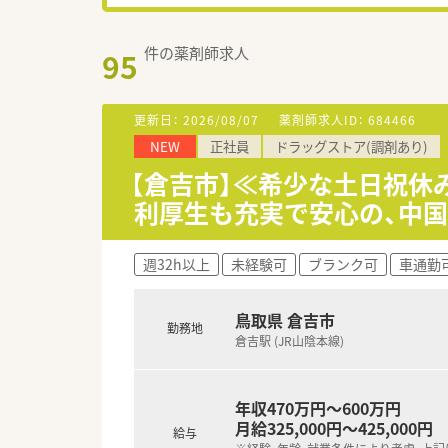
件の薬剤師求人
95
更新日：
2026/08/07
薬剤師求人ID：
684466
NEW
正社員
ドラッグストア(調剤あり)
【倉吉市】≪希少な土日祝休
利厚生も充実で安心の、中国
週32h以上
未経験可
ブランク可
車通勤
鳥取県 倉吉市
勤務地
倉吉駅 (JR山陰本線)
年収470万円～600万円
月給325,000円～425,000円
給与