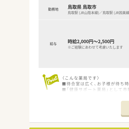
■鳥取県内で８店舗展開する調
鳥取県 鳥取市
勤務地
鳥取市内で在宅も積極的に対応
鳥取駅 (JR山陰本線)／鳥取駅 (JR因美線
■健康サポート薬局として定期
安心・安全な仕組みとして、調剤
テム」を導入しています。
■８店舗中5店舗にクリーンベ
■各種福利厚生も充実しており
時給2,000円～2,500円
給与
■がんの専門領域の専門性を高
※ご経験にあわせて考慮いたします
■対人業務に特化するため、機
■従業員の方が働きやすいよう
です！
〈こんな方にもおススメです〉
〈こんな薬局です〉
■患者様とのコミュニケーショ
■待合室は広く、お子様が待ち
■調剤設備の整った店舗で働き
■「健康サポート薬局」として
■転居を伴う異動を避け、福利
■近隣のクリニックからの処方
■研修認定薬剤師も在籍してい
などお気軽にお問い合わせくだ
〈業務内容〉
■調剤業務・在宅医療・OTC販売
■処方箋枚数：2400枚/月