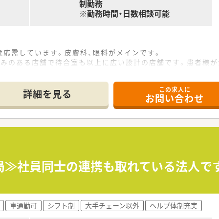
制勤務
、お子様がお好きな方にもおススメ
※勤務時間・日数相談可能
れている方
たい方
箋応需しています。皮膚科、眼科がメインです。
さい
かみのある店舗で待合室も以上に広い設計の店舗です。患者様が
4,000枚程度対応しています。
この求人に
手の方も複数名在籍しています。男性女性ともに活躍中の店舗で
詳細を見る
お問い合わせ
売業務などをお願いいたします。
剤分包機4台（ユヤマ）、円盤分包機（ユヤマ）、錠剤監査システム
局≫社員同士の連携も取れている法人で
ンベンチ
キルアップ研修・海外研修・接遇研修があります。
車通勤可
シフト制
大手チェーン以外
ヘルプ体制充実