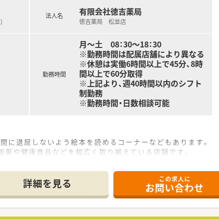
剤薬局です。
有限会社徳吉薬局
法人名
されています。
)
徳吉薬局 松並店
的な健康イベントを開催されています。
監査システムとして「監査支援システム」「一包化監査支援システ
月～土 08：30～18：30
※勤務時間は配属店舗により異なる
ンチを設置されているなど、鳥取市内の在宅医療にも積極的です
※休憩は実働6時間以上で45分、8時
、ご家庭をお持ちの方も安心して長期的なご就業が可能です。
間以上で60分取得
勤務時間
めるため、鳥取市内の中核病院様とも連携をされています。
※上記より、週40時間以内のシフト
械化は積極的に行われている薬局様です。
制勤務
にと、皆様で考えられており、男性育児休暇習得実績もございま
※勤務時間・日数相談可能
ンがお好きな方
時間に退屈しないよう絵本を読めるコーナーなどもあります。
たい方
市販薬や健康食品などを幅広く取り揃えている店舗です。
厚生が整った会社でご家族との時間を大切にしたい方
箋を応需していますので、複数科目取り扱っています。
る店舗です。
さい
この求人に
詳細を見る
お問い合わせ
 等