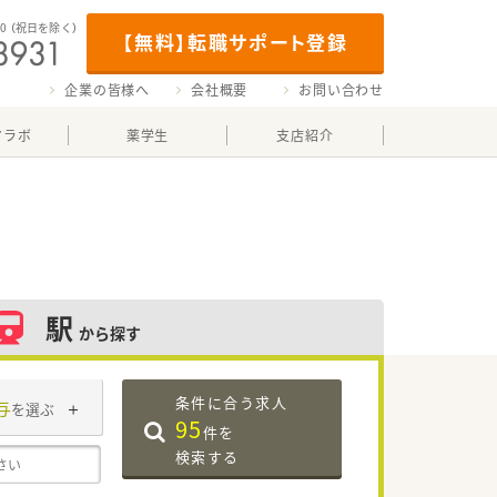
00
（祝日を除く）
【無料】転職サポート登録
企業の皆様へ
会社概要
お問い合わせ
マラボ
薬学生
支店紹介
駅
から探す
条件に合う求人
与
を選ぶ
95
件を
検索する