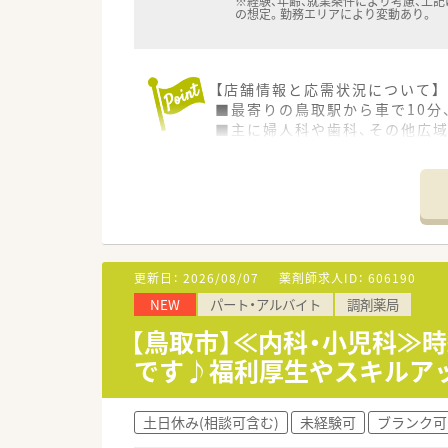
※経験、年齢、就業条件により考慮、上
の想定。勤務エリアにより変動あり。
【店舗情報と応需状況について】
■最寄りの鳥取駅から車で10分
■主に婦人科や歯科、その他広域
■当店舗は平日は17時45分終
【募集背景と求める人物像につい
■年間15店舗以上の新規出店計
■調剤業務を基本としつつ、OT
■将来的に薬局長を目指すなど、
更新日：
2026/08/07
薬剤師求人ID：
606190
【想定される業務内容】
NEW
パート・アルバイト
調剤薬局
■調剤業務が9割となり、主に婦
■レジ業務はなく、OTC医薬品
【鳥取市】≪内科・小児科≫
■入社後の数年間は、通勤可能
です♪福利厚生やスキルア
【職場環境と雰囲気】
■薬剤師の平均年齢が33歳と若
土日休み(相談可含む)
未経験可
ブランク可
■全店舗に最新の電子薬歴「Mu