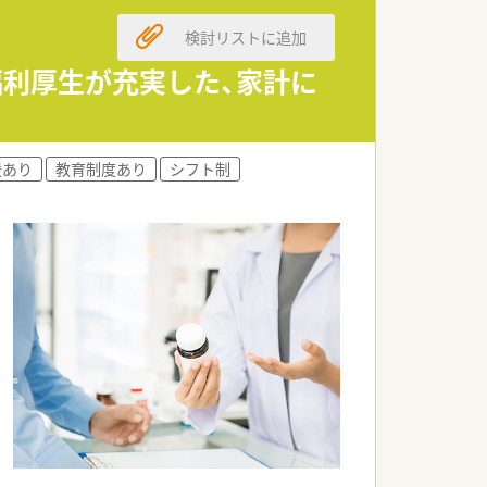
検討リストに追加
福利厚生が充実した、家計に
援あり
教育制度あり
シフト制
ム」「散剤監査機」「電子薬歴管理シス
。
。
ます・離職率も非常に低く働きやすい環