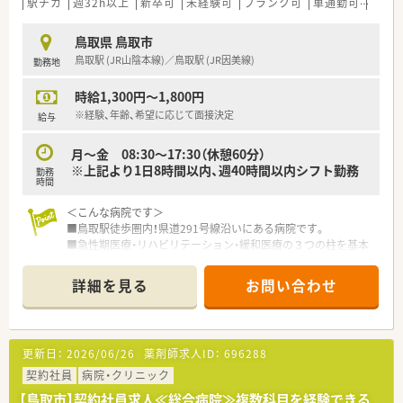
駅チカ
週32h以上
新卒可
未経験可
ブランク可
車通勤可
託児
鳥取県 鳥取市
鳥取駅 (JR山陰本線)／鳥取駅 (JR因美線)
勤務地
時給1,300円～1,800円
※経験、年齢、希望に応じて面接決定
給与
月～金 08:30～17:30（休憩60分）
※上記より1日8時間以内、週40時間以内シフト勤務
勤務
時間
＜こんな病院です＞
■鳥取駅徒歩圏内！県道291号線沿いにある病院です。
■急性期医療・リハビリテーション・緩和医療の３つの柱を基本
構想としている病院です。
■様々な委員会があり、みんながチーム医療に貢献しておりま
詳細を見る
お問い合わせ
す。
■200床以上ある病院です。
＜業務内容＞
更新日：
2026/06/26
薬剤師求人ID：
696288
■処方箋による調剤業務、服薬指導、薬剤情報の提供、病棟業務
など
契約社員
病院・クリニック
【鳥取市】契約社員求人≪総合病院≫複数科目を経験できる