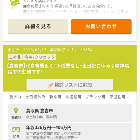
＜こんな病院です＞
■鳥取駅徒歩圏内！県道291号線沿いにある病院です。
■急性期医療・リハビリテーション・緩和医療の３つの柱を基本
構想としている病院です。
■様々な委員会があり、みんながチーム医療に貢献しておりま
詳細を見る
お問い合わせ
す。
■200床以上ある病院です。
＜業務内容＞
更新日：
2026/06/26
薬剤師求人ID：
189654
■処方箋による調剤業務、服薬指導、薬剤情報の提供、病棟業務
など
正社員
病院・クリニック
【倉吉市】≪倉吉駅近く！≫残業なし・土日祝お休み♪精神病
＜研修制度＞
院での勤務です！
■現場の先輩薬剤師より指導を受けて頂きます。
■勉強会や学術運動交流集会など、様々なスキルアップの機会が
検討リストに追加
あります。
＜こんな方にもオススメ＞
駅チカ
土日祝休み
新卒可
未経験可
ブランク可
車通勤可
託児
■常にスキルアップを図りたい方
■お休みの取得など仕事とプライベートを両立したい方
鳥取県 倉吉市
倉吉駅 (JR山陰本線)
勤務地
年収336万円～406万円
※ご経験や業務内容により相談可能
給与
※ご経験者モデル：年収400万円～