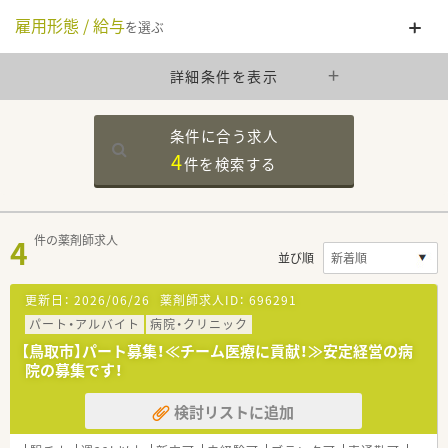
雇用形態 / 給与
を選ぶ
詳細条件を表示
条件に合う求人
4
件を
検索する
4
件の薬剤師求人
並び順
更新日：
2026/06/26
薬剤師求人ID：
696291
パート・アルバイト
病院・クリニック
【鳥取市】パート募集！≪チーム医療に貢献！≫安定経営の病
院の募集です！
検討リストに追加