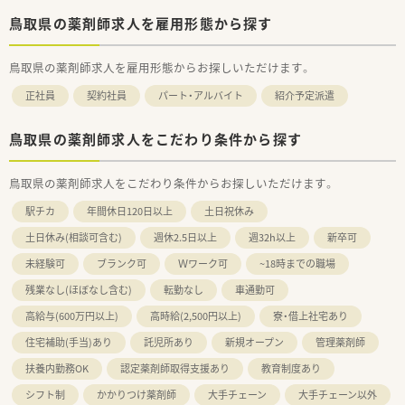
鳥取県の薬剤師求人を雇用形態から探す
鳥取県の薬剤師求人を雇用形態からお探しいただけます。
正社員
契約社員
パート・アルバイト
紹介予定派遣
鳥取県の薬剤師求人をこだわり条件から探す
鳥取県の薬剤師求人をこだわり条件からお探しいただけます。
駅チカ
年間休日120日以上
土日祝休み
土日休み(相談可含む)
週休2.5日以上
週32h以上
新卒可
未経験可
ブランク可
Ｗワーク可
~18時までの職場
残業なし(ほぼなし含む)
転勤なし
車通勤可
高給与(600万円以上)
高時給(2,500円以上)
寮・借上社宅あり
住宅補助(手当)あり
託児所あり
新規オープン
管理薬剤師
扶養内勤務OK
認定薬剤師取得支援あり
教育制度あり
シフト制
かかりつけ薬剤師
大手チェーン
大手チェーン以外