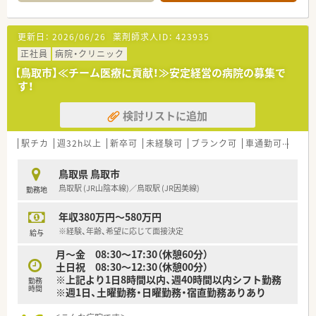
■200床以上ある病院です。
＜業務内容＞
更新日：
2026/06/26
薬剤師求人ID：
423935
■処方箋による調剤業務、服薬指導、薬剤情報の提供、病棟業務
など
正社員
病院・クリニック
【鳥取市】≪チーム医療に貢献！≫安定経営の病院の募集で
＜研修制度＞
す！
■現場の先輩薬剤師より指導を受けて頂きます。
■勉強会や学術運動交流集会など、様々なスキルアップの機会が
検討リストに追加
あります。
＜こんな方にもオススメ＞
駅チカ
週32h以上
新卒可
未経験可
ブランク可
車通勤可
住宅補
■常にスキルアップを図りたい方
■お休みの取得など仕事とプライベートを両立したい方
鳥取県 鳥取市
鳥取駅 (JR山陰本線)／鳥取駅 (JR因美線)
勤務地
年収380万円～580万円
※経験、年齢、希望に応じて面接決定
給与
月～金 08:30～17:30（休憩60分）
土日祝 08:30～12:30（休憩00分）
※上記より1日8時間以内、週40時間以内シフト勤務
勤務
時間
※週1日、土曜勤務・日曜勤務・宿直勤務ありあり