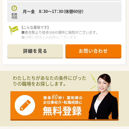
月～金 8：30～17：30（休憩60分）
勤務
時間
【こんな薬局です】
■倉吉駅より徒歩3分の場所に病院がございます。
■近隣に同法人の病院もございます。
【業務内容】
詳細を見る
お問い合わせ
■精神科病院になります。
■主に入院患者様の調剤、監査、持参薬鑑別、混注業務、委員会活
動等を実施いただきます。
【研修制度】
わたしたちがあなたの条件にぴった
■先輩社員よるOJT研修を実施いたします。
りの職場をお探しします。
【法人概要】
■総病床数278床。精神病棟が278床の精神科病院です。機能評
価機構認定を受けておられ、精神科救急医療事業も実施されてい
ます。
■社会福祉法人として急性期から慢性期、緩和ケア、ホスピスな
ど幅広い施設を持っています。
■ドクター、看護師、介護等チーム医療として、委員会をはじめ