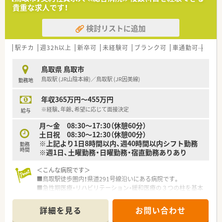
＜研修制度＞
貴重な求人です！
■現場の先輩薬剤師より指導を受けて頂きます。
■勉強会や学術運動交流集会など、様々なスキルアップの機会が
検討リストに追加
あります。
＜こんな方にもオススメ＞
駅チカ
週32h以上
新卒可
未経験可
ブランク可
車通勤可
住宅補
■常にスキルアップを図りたい方
■お休みの取得など仕事とプライベートを両立したい方
鳥取県 鳥取市
鳥取駅 (JR山陰本線)／鳥取駅 (JR因美線)
勤務地
年収365万円～455万円
※経験、年齢、希望に応じて面接決定
給与
月～金 08:30～17:30（休憩60分）
土日祝 08:30～12:30（休憩00分）
※上記より1日8時間以内、週40時間以内シフト勤務
勤務
時間
※週1日、土曜勤務・日曜勤務・宿直勤務ありあり
＜こんな病院です＞
■鳥取駅徒歩圏内！県道291号線沿いにある病院です。
■急性期医療・リハビリテーション・緩和医療の３つの柱を基本
構想としている病院です。
■様々な委員会があり、みんながチーム医療に貢献しておりま
詳細を見る
お問い合わせ
す。