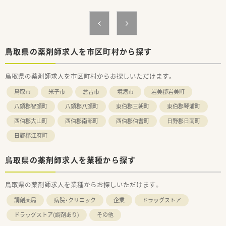
様々な取り組みをしています。
■育児支援として、産休・育休からの復職時の時短勤務制度も整
っています。
鳥取県の薬剤師求人を市区町村から探す
鳥取県の薬剤師求人を市区町村からお探しいただけます。
鳥取市
米子市
倉吉市
境港市
岩美郡岩美町
八頭郡智頭町
八頭郡八頭町
東伯郡三朝町
東伯郡琴浦町
西伯郡大山町
西伯郡南部町
西伯郡伯耆町
日野郡日南町
日野郡江府町
鳥取県の薬剤師求人を業種から探す
鳥取県の薬剤師求人を業種からお探しいただけます。
調剤薬局
病院・クリニック
企業
ドラッグストア
ドラッグストア(調剤あり)
その他