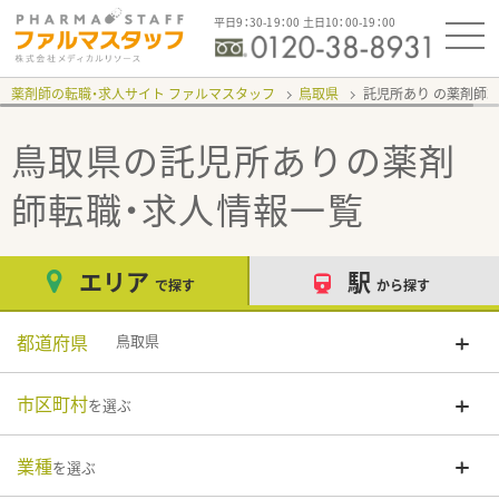
平日9：30-19：00 土日10：00-19：00
薬剤師の転職・求人サイト ファルマスタッフ
鳥取県
託児所あり
鳥取県の託児所あり
の薬剤
師転職・求人情報一覧
エリア
駅
で探す
から探す
都道府県
鳥取県
市区町村
を選ぶ
業種
を選ぶ