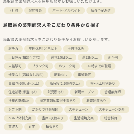
鳥取県の薬剤師求人を雇用形態からお探しいただけます。
正社員
契約社員
パート・アルバイト
紹介予定派遣
鳥取県の薬剤師求人をこだわり条件から探す
鳥取県の薬剤師求人をこだわり条件からお探しいただけます。
駅チカ
年間休日120日以上
土日祝休み
土日休み(相談可含む)
週休2.5日以上
週32h以上
新卒可
未経験可
ブランク可
Ｗワーク可
~18時までの職場
残業なし(ほぼなし含む)
転勤なし
車通勤可
高給与(600万円以上)
高時給(2,500円以上)
寮・借上社宅あり
住宅補助(手当)あり
託児所あり
新規オープン
管理薬剤師
扶養内勤務OK
認定薬剤師取得支援あり
教育制度あり
シフト制
かかりつけ薬剤師
大手チェーン
大手チェーン以外
ヘルプ体制充実
当直・夜勤あり
生活環境充実
総合科目
高収入
在宅
積雪あり