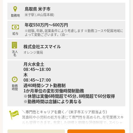
店舗スタッフによるOJT研修を行っています。
集合研修や個々の研修、社外研修、マネジメント研修など、
鳥取県 米子市
成長できる教育体制を整えています。
米子駅 (JR山陰本線)
勤務地
（研修例）
新入社員研修入社時集合研修
年収550万円～600万円
約3週間（スズケングループ入社時合同教育、ビジネスマナー研
※経験、年齢、就業条件により考慮します ※勤務コースや配属地域に
修、
給与
よって変動ございます。 （自
…
介護・高齢者体験研修・AED講習、その他導入研修）
局内研修(OJT/100症例処方解析スキル確認チェックシート活
株式会社エスマイル
用等)
法人
オレンジ薬局
職種別研修（薬剤師生涯研修）、階層別研修・項目別研修（選抜
名
制）
月火水金土
その他学会発表、グループ会社合同研修、研修旅行
08：45～18：00
木
＜法人特徴＞
08：45～17：00
■東証プライム上場スズケングループの地場大手チェーン薬局
週40時間シフト勤務制
です。
勤務
時間
1か月単位の変形労働時間制勤務
■1982年の創業以来、人々が笑顔になれる薬局を
※休憩は実働6時間超で45分、8時間超で60分取得
目指して地域の医療貢献に取り組み、
※勤務時間は店舗により異なる
中国エリアに116店舗の薬局を展開する法人です。
■全ての患者様が同等かつ上質な医療を受けることができるよ
＼専門性とキャリアを磨く／（米子市エリア担当より）
う、
耳鼻科や小児科の処方を通じて専門性を高められ、在宅業務スキ
笑顔をキーワードに患者様の為に何ができるかを常に考え、
ルも習得できます。充実した研修と明確な評価制度で、スペシャ
日々の業務を行います。
リストや管理職への道が開かれています。
■しっかりと基盤を固め、まずは保険薬局として