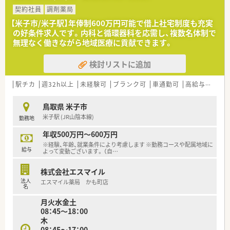
など
契約社員
調剤薬局
【米子市/米子駅】年俸制600万円可能で借上社宅制度も充実
＜研修制度＞
の好条件求人です。内科と循環器科を応需し、複数名体制で
■現場の先輩薬剤師より指導を受けて頂きます。
無理なく働きながら地域医療に貢献できます。
■勉強会や学術運動交流集会など、様々なスキルアップの機会が
あります。
検討リストに追加
＜こんな方にもオススメ＞
■常にスキルアップを図りたい方
駅チカ
週32h以上
未経験可
ブランク可
車通勤可
高給与(600万円以上)
■お休みの取得など仕事とプライベートを両立したい方
鳥取県 米子市
米子駅 (JR山陰本線)
勤務地
年収500万円～600万円
※経験、年齢、就業条件により考慮します ※勤務コースや配属地域に
給与
よって変動ございます。 （自
…
株式会社エスマイル
法人
エスマイル薬局 かも町店
名
月火水金土
08：45～18：00
木
08：45～17：00