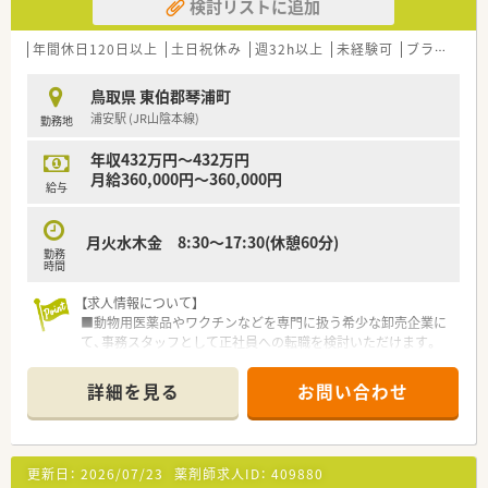
検討リストに追加
年間休日120日以上
土日祝休み
週32h以上
未経験可
ブランク可
鳥取県 東伯郡琴浦町
浦安駅 (JR山陰本線)
勤務地
年収432万円～432万円
月給360,000円～360,000円
給与
月火水木金 8:30～17:30(休憩60分)
勤務
時間
【求人情報について】
■動物用医薬品やワクチンなどを専門に扱う希少な卸売企業に
て、事務スタッフとして正社員への転職を検討いただけます。
■年間休日は125日と非常に多く設定されており、ワークライフ
バランスを重視して働きたい方に最適な労働環境です。
詳細を見る
お問い合わせ
■入社したその日から有給休暇が10日付与されるため、急な用
事や体調不良の際にも安心して業務に取り組むことが可能で
す。
更新日：
2026/07/23
薬剤師求人ID：
409880
【募集背景と求める人物像について】