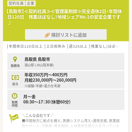
■今回は欠員補充を目的とした募集となっており、組織の安定性
契約社員
企業
を維持するために新たな事務メンバーを必要としています。
【鳥取市】≪契約社員≫≪管理薬剤師≫完全週休2日・年間休
■企業での勤務経験がない未経験の方でも応募が可能ですが、基
日120日 残業ほぼなし！地域シェアNo.1の安定企業です
本的なパソコン操作ができる方を優先して採用いたします。
♪
■お薬に関する問い合わせ対応や書類管理など業務の幅が広い
ため、自ら進んで柔軟に動ける誠実な方を求めています。
検討リストに追加
【想定される業務内容】
■各種免許や許可証の管理をはじめ、伝票の承認作業や在庫管理
年間休日120日以上
土日祝休み
週32h以上
残業なし(ほぼなし含む)
など、デスクワークを中心とした事務全般を担当します。
■営業担当者であるMSへの勉強会実施のサポートや、現場スタ
鳥取県 鳥取市
ッフへの指導業務など多岐にわたる役割を担っていただきま
湖山駅 (JR山陰本線)
勤務地
す。
■譲渡書や譲受書の管理といった専門的な文書作成も含まれま
年収350万円～400万円
すが、丁寧なフォロー体制があるため安心して着手できます。
月給230,000円～260,000円
給与
※経験・年齢・能力を考慮
【必要スキル・歓迎スキル】
■日々の業務でパソコンを使用するため、エクセルやワード、メ
月～金
ール操作がスムーズに行えるスキルを歓迎いたします。
08:30～17：30（休憩60分）
勤務
■事務経験がある方は即戦力として期待されますが、未経験の方
時間
でも学ぶ意欲があれば一から知識を習得できる環境です。
■動物用医薬品という特殊な製品を扱うため、正確な事務処理能
＼こんな会社です／
力と、関係部門と円滑に連携できるコミュニケーション力が必要
■中国地方に拠点を構え、医療システム導入・運用支援、医業経
です。
営サポート、不動産・資金相談、人材育成支援などを行っていま
す。