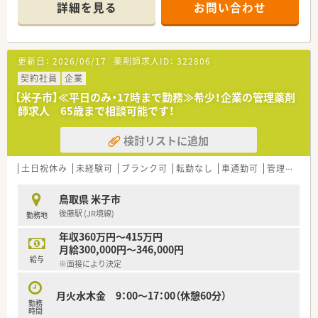
＊------------------------------------------＊
患者さんに寄り添って服薬指導を行う
詳細を見る
お問い合わせ
【店舗情報と応需状況について】
「かかりつけ薬局」になること。その上で健康に関する
■米子駅から車で13分ほどの場所にあり、住宅のような温かい
相談窓口として地域の皆様の主体的な健康の維持・増進を
雰囲気の待合室を備えた2階建ての店舗です。
積極的に支援する「健康サポート薬局」を目指し、
■内科や小児科に加えて耳鼻科の処方箋を応需しており、特有の
さらに病院や介護施設などと連携を強化することで
更新日：
2026/06/17
薬剤師求人ID：
322806
粉薬やシロップなどの専門的な調剤経験が積めます。
地域包括ケアにつながっていく事に重きを置いています。
■1日平均80枚から90枚の処方箋を常時3名から4名の薬剤師で
契約社員
企業
■調剤事業にとどまらず、セルフメディケーションの
対応し、居宅への在宅業務も実施しています。
推進・健康拠点として情報の発信や
【米子市】≪平日のみ・17時まで勤務≫希少！企業の管理薬剤
健康イベント開催などの取り組みを行っています。
師求人 65歳まで相談可能です！
【募集背景と求める人物像について】
■無菌調剤対応薬局の設置や関連会社の
■今回は店舗の体制強化と患者様へのサービス向上を目的とし
介護サービス事業を展開するサンキ・ウエルビィ（株）との連
検討リストに追加
た欠員補充であり、即戦力となる方を歓迎します。
携、
■ご自身の目指すキャリアプランをしっかりと持ち、前向きに
そして中国地方最大級の店舗網を生かし、
日々の業務や自己研鑽に取り組める方を求めています。
土日祝休み
地域の皆さまが安心して暮らせる街づくりを支援します。
未経験可
ブランク可
転勤なし
車通勤可
管理薬剤師
■患者様に寄り添いながら温かいコミュニケーションを図り、地
域医療の発展に貢献したいという意欲のある方です。
＜こんな方にもオススメ＞
鳥取県 米子市
■年収アップをご希望の方
後藤駅 (JR境線)
勤務地
【法人特徴について】
■Iターン・Uターンを検討中の方
■東証プライム上場グループの一員として安定した基盤を持ち、
■福利厚生や人事評価制度の整った企業に身を置きたい方
年収360万円～415万円
中国エリアで100店舗以上を展開する大手企業です。
などなど・・・
月給300,000円～346,000円
■調剤事業にとどまらず、健康イベントの開催や介護サービスと
給与
※面接により決定
の連携など地域包括ケアに積極的に取り組んでいます。
気になる方はお気軽にお問い合わせください！
■社員一人ひとりの負担を軽減するため、無理な店舗展開は行わ
ず保守的で堅実な運営方針を貫いております。
月火水木金 9：00～17：00（休憩60分）
勤務
時間