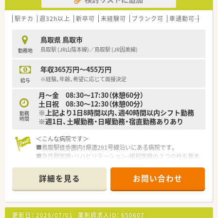
的とした欠員補充であり、即戦力となる方を歓迎しています。
■ご自身の目指すキャリアプランをしっかりと持ち、前向きに
日々の業務や自己研鑽に取り組むことができる方を求めていま
駅チカ
週32h以上
新卒可
未経験可
ブランク可
車通勤可
住宅補
す。
■地域の患者様に寄り添いながら温かいコミュニケーションを
鳥取県 鳥取市
図り、医療の発展に貢献したいという意欲のある方が理想です。
鳥取駅 (JR山陰本線)／鳥取駅 (JR因美線)
勤務地
【法人特徴について】
年収365万円～455万円
■東証プライム上場グループの一員として安定した基盤を持ち、
中国地方で100店舗以上を展開する大手調剤薬局法人です。
※経験、年齢、希望に応じて面接決定
給与
■調剤事業にとどまらず、健康イベントの開催や介護サービスと
月～金 08:30～17:30（休憩60分）
の連携など、幅広い地域包括ケアに積極的に取り組んでいます。
土日祝 08:30～12:30（休憩00分）
■社員一人ひとりの負担を軽減するため、無理な店舗展開は行わ
※上記より1日8時間以内、週40時間以内シフト勤務
勤務
ずに保守的で堅実な運営方針を貫いていることが特徴です。
時間
※週1日、土曜勤務・日曜勤務・宿直勤務ありあり
＜こんな病院です＞
■鳥取駅徒歩圏内！県道291号線沿いにある病院です。
■急性期医療・リハビリテーション・緩和医療の３つの柱を基本
構想としている病院です。
■様々な委員会があり、みんながチーム医療に貢献しておりま
詳細を見る
お問い合わせ
す。
■200床以上ある病院です。
＜業務内容＞
更新日：
2026/07/01
薬剤師求人ID：
650607
■処方箋による調剤業務、服薬指導、薬剤情報の提供、病棟業務