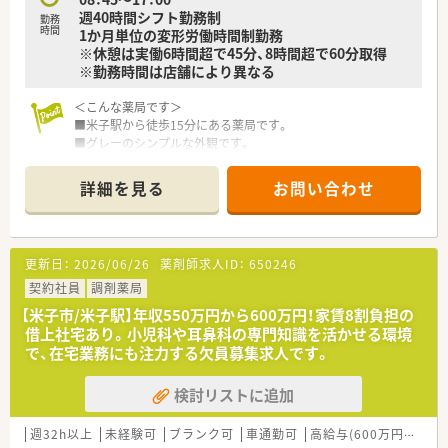
週40時間シフト勤務制
勤務
時間
1か月単位の変形労働時間制勤務
※休憩は実働6時間超で45分、8時間超で60分取得
※勤務時間は店舗により異なる
＜こんな薬局です＞
■米子駅から徒歩15分にある薬局です。
■グレーのシンプルな外観です。
■出入口は自動ドアで、段差もないため、
幅広い層の患者様が安心してご利用頂けます。
詳細を見る
お問い合わせ
■白い受付カウンター・投薬口で、
清潔感のある明るい店内です。
■オンライン認証も導入しています。
■待合室スペースのソファーはゆったりと
更新日：
2026/06/26
薬剤師求人ID：
650246
くつろげる様な大きめなソファーです。
契約社員
調剤薬局
＜業務内容＞
【米子市/米子駅】年収550万円から600万円！家賃8割負担の
■内科, 循環器科の処方箋を応需しています。
借上社宅あり。小児科や耳鼻科の専門知識を活かせる環境
■処方箋枚数は60枚/日です。
で、在宅業務にも注力する欠員募集求人です。
薬剤師は3名体制です。
検討リストに追加
＜研修制度＞
■教育研修制度が充実しています。
配属先の店舗では、指導・育成経験が豊富な
週32h以上
未経験可
ブランク可
車通勤可
高給与(600万円以上)