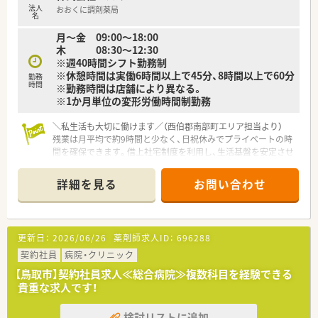
法人
おおくに調剤薬局
名
月～金 09:00～18:00
木 08:30～12:30
※週40時間シフト勤務制
※休憩時間は実働6時間以上で45分、8時間以上で60分
勤務
時間
※勤務時間は店舗により異なる。
※1か月単位の変形労働時間制勤務
＼私生活も大切に働けます／（西伯郡南部町エリア担当より）
残業は月平均で約9時間と少なく、日祝休みでプライベートの時
間を確保できます。借上社宅制度を利用し、生活基盤を安定させ
て無理なく働ける環境です。
＊------------------------------------------＊
詳細を見る
お問い合わせ
【店舗情報と応需状況について】
■岸本駅から車で17分ほどの場所に位置しており、内科や外科
をはじめ多岐にわたる総合科目の処方箋を応需しています。
■1日平均50枚から60枚の処方箋を受け付けており、常勤薬剤師
更新日：
2026/06/26
薬剤師求人ID：
696288
2名と事務員3名の手厚い人員体制で対応しています。
■外来での調剤業務に加えて、近隣の居宅や施設への在宅業務や
契約社員
病院・クリニック
薬の配達も行っており、地域医療に深く貢献しています。
【鳥取市】契約社員求人≪総合病院≫複数科目を経験できる
貴重な求人です！
【募集背景と求める人物像について】
■今回の募集は店舗の体制強化と患者様へのサービス向上を目
検討リストに追加