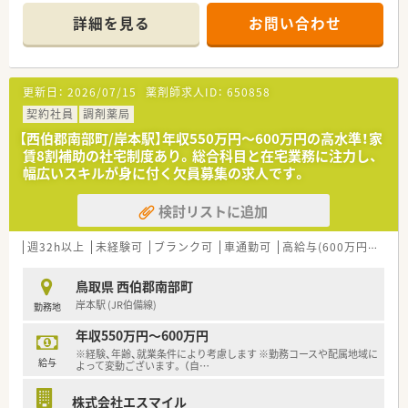
【会社特徴】
■医薬品事業、医療システム事業、開業・顧客支援があります。
詳細を見る
お問い合わせ
■2010年にグループ内の3社が経営統合して誕生した企業であ
り、国内の動物用医薬品卸業界のさらなる発展を目指していま
＼こんなお仕事です／
す。
■病院・薬局等に医薬品をお届けする医薬品卸の仕事です。
■お得意様志向の営業活動を軸に、変化する経済情勢や産業構造
■完全週休2日制・年間休日120日。お休みもしっかり取れるため
更新日：
2026/07/15
薬剤師求人ID：
650858
の中でも確固たる地位を築いている安定した法人組織です。
プライベートも重視したいという方にオススメ♪
■大手グループならではの充実した福利厚生や共済会制度があ
■固定シフトで17:30までの就業。残業は月5時間以内とほぼあ
契約社員
調剤薬局
り、従業員の持株会制度なども整っている点が大きな強みです。
りません。
【西伯郡南部町/岸本駅】年収550万円～600万円の高水準！家
賃8割補助の社宅制度あり。総合科目と在宅業務に注力し、
幅広いスキルが身に付く欠員募集の求人です。
検討リストに追加
週32h以上
未経験可
ブランク可
車通勤可
高給与(600万円以上)
鳥取県 西伯郡南部町
岸本駅 (JR伯備線)
勤務地
年収550万円～600万円
※経験、年齢、就業条件により考慮します ※勤務コースや配属地域に
給与
よって変動ございます。 （自
…
株式会社エスマイル