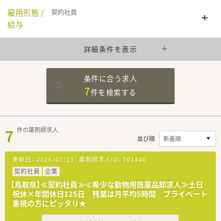
雇用形態 /
契約社員
給与
詳細条件を表示
条件に合う求人
7
件を
検索する
7
件の薬剤師求人
並び順
更新日：
2026/07/23
薬剤師求人ID：
701446
契約社員
企業
【鳥取県】≪契約社員≫≪希少な動物用医薬品卸求人≫土日
祝休×年間休日125日 残業は月平均5時間 プライベート
重視の方にピッタリ★