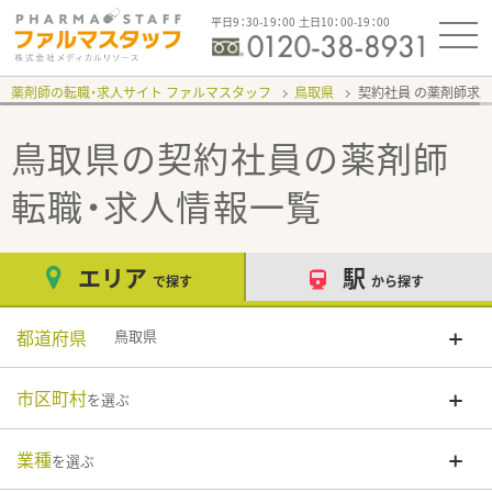
平日9：30-19：00 土日10：00-19：00
薬剤師の転職・求人サイト ファルマスタッフ
鳥取県
契約社員
鳥取県の契約社員
の薬剤師
転職・求人情報一覧
エリア
駅
で探す
から探す
都道府県
鳥取県
市区町村
を選ぶ
業種
を選ぶ