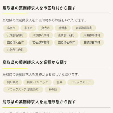
鳥取県の薬剤師求人を市区町村から探す
鳥取県の薬剤師求人を市区町村からお探しいただけます。
鳥取市
米子市
倉吉市
境港市
岩美郡岩美町
八頭郡智頭町
八頭郡八頭町
東伯郡三朝町
東伯郡琴浦町
西伯郡大山町
西伯郡南部町
西伯郡伯耆町
日野郡日南町
日野郡江府町
鳥取県の薬剤師求人を業種から探す
鳥取県の薬剤師求人を業種からお探しいただけます。
調剤薬局
病院・クリニック
企業
ドラッグストア
ドラッグストア(調剤あり)
その他
鳥取県の薬剤師求人を雇用形態から探す