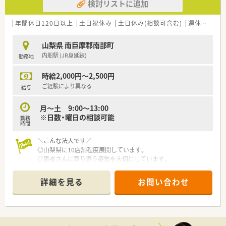
検討リストに追加
年間休日120日以上
土日祝休み
土日休み(相談可含む)
週休2.5日以上
山梨県 南巨摩郡南部町
内船駅 (JR身延線)
勤務地
時給2,000円～2,500円
ご経験により異なる
給与
月～土 9:00～13:00
※日数・曜日の相談可能
勤務
時間
＼こんな法人です／
◎山梨県に10店舗程度展開しています。
◎患者さんに寄り添う姿勢を大切にしています。
◎社員ひとりひとりが患者さんのために何ができるかを考え
地域のかかりつけ薬局を目指しています
詳細を見る
お問い合わせ
◎訪問在宅にも対応しています
◎カフェ併設店もあり、患者様が気軽に
健康相談へ来やすいような取り組みをしております
＼効率化をすすめています／