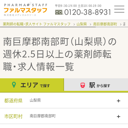
平日9：30-19：00 土日10：00-19：00
薬剤師の転職・求人サイト ファルマスタッフ
山梨県
南巨摩郡南部町
週
南巨摩郡南部町（山梨県）の
週休2.5日以上
の薬剤師転
職・求人情報一覧
エリア
駅
で探す
から探す
都道府県
山梨県
市区町村
南巨摩郡南部町