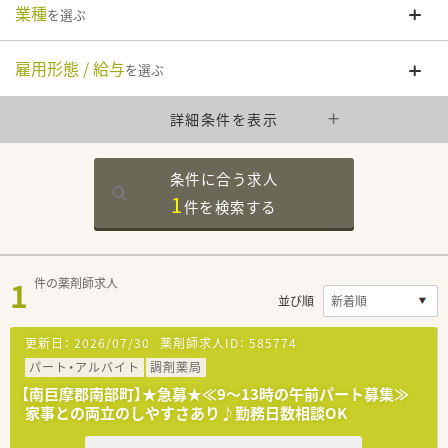
業種
を選ぶ
雇用形態 / 給与
を選ぶ
詳細条件を表示
条件に合う求人
1
件を
検索する
1
件の薬剤師求人
並び順
更新日：
2026/07/30
薬剤師求人ID：
585774
パート・アルバイト
調剤薬局
【南巨摩郡南部町】★急募★≪9～13時の午前パート募集≫
家事との両立のしやすさあり♪勤務日数相談OK