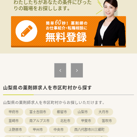
わたしたちがあなたの条件にぴった
◎薬剤師さんの業務効率化の為ICT化を進めています
りの職場をお探しします。
◎自動薬剤ピッキング装置などを導入している店舗もあり、
業務スピードを高めながら調剤の安全性を確保をしております
◎ドライブスルーでのお薬のお渡し、オンライン服薬指導などに
も
対応しています
山梨県の薬剤師求人を市区町村から探す
山梨県の薬剤師求人を市区町村からお探しいただけます。
甲府市
富士吉田市
都留市
山梨市
大月市
韮崎市
南アルプス市
北杜市
甲斐市
笛吹市
上野原市
甲州市
中央市
西八代郡市川三郷町