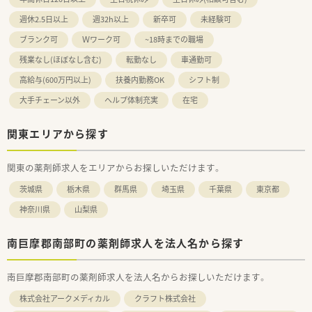
週休2.5日以上
週32h以上
新卒可
未経験可
ブランク可
Ｗワーク可
~18時までの職場
残業なし(ほぼなし含む)
転勤なし
車通勤可
高給与(600万円以上)
扶養内勤務OK
シフト制
大手チェーン以外
ヘルプ体制充実
在宅
関東エリアから探す
関東の薬剤師求人をエリアからお探しいただけます。
茨城県
栃木県
群馬県
埼玉県
千葉県
東京都
神奈川県
山梨県
南巨摩郡南部町の薬剤師求人を法人名から探す
南巨摩郡南部町の薬剤師求人を法人名からお探しいただけます。
株式会社アークメディカル
クラフト株式会社