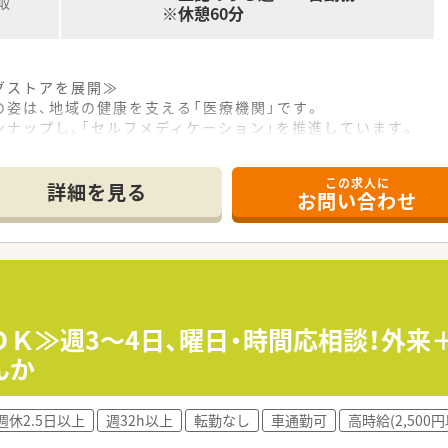
収
※休憩60分
グストアを展開≫
姿は、地域の健康を支える「医療機関」です。
ナップし、「セルフメディケーション」を推進しています。
TC等）の売上割合は約50％で業界トップクラス！
ントなど、各分野で的確にアドバイスできる総合力が強みです。
この求人に
進することにより、医療費削減を通じて社会にも貢献しています
詳細を見る
お問い合わせ
ラッグストア業界において盤石な経営基盤は大きな強みです。
ケア分野に、戦略的かつ積極的な先行投資をしています。
を導入し効率化も図っています。
度もあるため、長く安心して生活を送ることができます。
度を用意し、子育てをしながら働ける環境を整えています。
ＯＫ≫週3～4日、曜日・時間応相談！外
活躍し続けられる環境の中で新たな一歩を踏み出せます。
んか
環境≫
えるほどフラットな関係性で、役職や立場は関係ありません。
週休2.5日以上
週32h以上
転勤なし
車通勤可
高時給(2,500円
を出しやすく、大きく成長できるチャンスが豊富にあります。
ために、様々なサークル活動制度も用意しています。