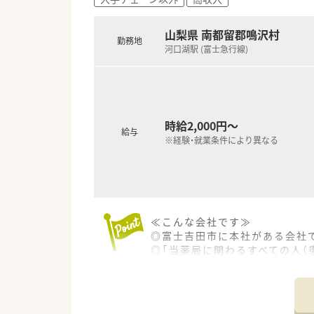
■首都圏にこだわった店舗展開
■残業時間の削減や年2回の連
山梨県 南都留郡鳴沢村
勤務地
■安心して健康的に働けるから
河口湖駅 (富士急行線)
≪スキル、知識を幅広く身に着
■日進月歩の医療業界で、薬剤
■年次研修だけでなく、調剤技
■研修は業務時間内で実施し、
時給2,000円～
■本部社員の35％が薬剤師！教
給与
※経験・就業条件により異なる
≪こんな会社です≫
◎富士吉田市に本社がある会社
◎「当薬局に関わるすべての人（
す。
◎現在は１店舗のみですが、1
≪薬局特徴≫