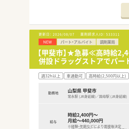
更新日：
2026/08/07
薬剤師求人ID：
533311
NEW
パート・アルバイト
調剤薬局
【甲斐市】★急募≪高時給2,
併設ドラッグストアでパー
週32h以上
車通勤可
高時給(2,500円以上)
山梨県 甲斐市
勤務地
常永駅 (JR身延線)／国母駅 (JR身延線)
時給2,400円～
月給～440,000円
給与
※経験・年齢などにより面接後決定