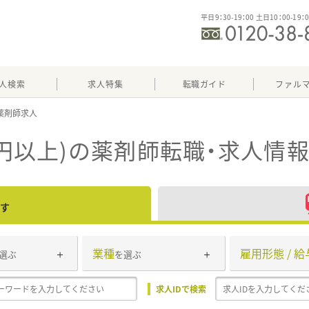
平日9：30-19：00 土日10：00-19：
人検索
求人特集
転職ガイド
ファル
円以上)
の薬剤師転職・求人情
す
業種
雇用形態 / 給
選ぶ
を選ぶ
求人IDで検索