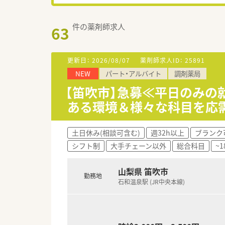
件の薬剤師求人
63
更新日：
2026/08/07
薬剤師求人ID：
25891
NEW
パート・アルバイト
調剤薬局
【笛吹市】急募≪平日のみの
ある環境＆様々な科目を応
土日休み(相談可含む)
週32h以上
ブランク
シフト制
大手チェーン以外
総合科目
~
山梨県 笛吹市
勤務地
石和温泉駅 (JR中央本線)