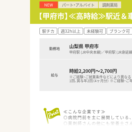
NEW
パート・アルバイト
調剤薬局
【甲府市】≪高時給≫駅近＆
駅チカ
週32h以上
未経験可
ブランク可
山梨県 甲府市
勤務地
甲府駅 (JR中央本線)／甲府駅 (JR身延線
時給2,200円～2,700円
給与
※ご経験・ご就業条件などにより異なる
1回、賞与年2回（4ヶ月分） ※ご経験・ご
≪こんな企業です≫
◎病院門前を主に展開している
◎薬剤師さんの他にも栄養士さ
◎お客様の声を反映させた商品