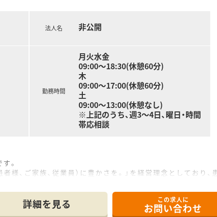
のため、多くの仲間と交流ができ店舗間の連携も良好です。
続休暇取得など、ワークライフバランスも推進しています。
非公開
こそ、充分に力を発揮でき、心からやりがいを感じ成長できます
法人名
けキャリアアップが可能≫
月火水金
師は日常業務を行いながらも日々学び続けることが重要です。
09:00〜18:30(休憩60分)
術研修によって継続的に学び続けることができます。
木
オンとオフをしっかり切り替えてプライベートも充実できます。
09:00〜17:00(休憩60分)
育研修担当・開発担当・IT担当など幅広いキャリアがあります。
勤務時間
土
09:00〜13:00(休憩なし)
※上記のうち、週3～4日、曜日・時間
帯応相談
です。
患者様、ご家族、従業員）に豊かさを。」を経営理念としており
年から１年半後に２店舗目を開局を予定している会社です。
この求人に
詳細を見る
お問い合わせ