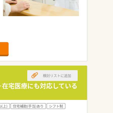
。
検討リストに追加
来＋在宅医療にも対応している
以上)
住宅補助(手当)あり
シフト制