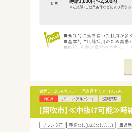
時給2,000円～2,500円
給与
※ご経験・ご就業条件などにより異なる
■全社的に落ち着いた社員が多
■基本的に店舗採用のため異動
■時給、年収水準がやや高く、
更新日：
2026/08/07
薬剤師求人ID：
181795
NEW
パート・アルバイト
調剤薬局
【笛吹市】≪中抜け可能≫時給
ブランク可
残業なし(ほぼなし含む)
車通勤