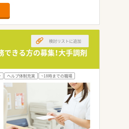
検討リストに追加
勤務できる方の募集！大手調剤
ン
ヘルプ体制充実
~18時までの職場