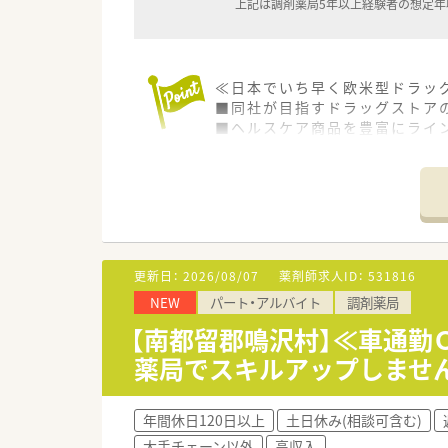
上記は調剤薬局5年以上経験者の想定年
≪日本でいち早く欧米型ドラッ
■同社が目指すドラッグストアの
■ヘルスケア商品を豊富にライン
■医療ヘルスケア商品（調剤＋O
■調剤を核に、OTC・サプリメ
■セルフメディケーションを推
≪安定した事業経営≫
■M&Aが積極的に行われるド
■総合商社として重要なヘルス
更新日：
2026/08/07
薬剤師求人ID：
531816
■調剤オペレーションの自動化
NEW
パート・アルバイト
調剤薬局
■充実した様々な福利厚生と制
■育児休暇なども法律以上の制
【南都留郡鳴沢村】≪車通勤
■未来を見据えて成長し、長く
薬局でスキルアップしませ
≪風通しが良く働きやすい職場
■社員間は「さん」付けで呼び合
年間休日120日以上
土日休み(相談可含む)
■風通しの良い環境はアイデア
大手チェーン以外
高収入
■風通しの良い社風を実現する