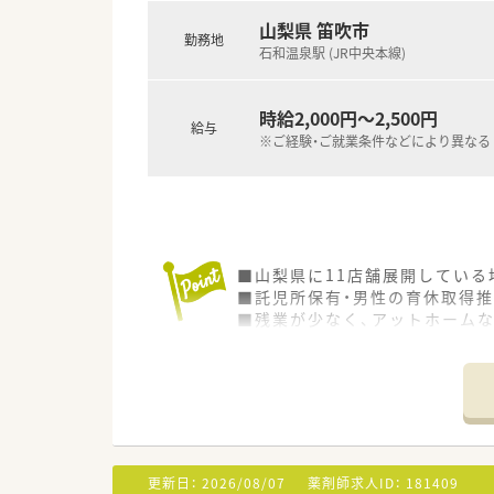
山梨県 笛吹市
勤務地
石和温泉駅 (JR中央本線)
時給2,000円～2,500円
給与
※ご経験・ご就業条件などにより異なる
■山梨県に11店舗展開してい
■託児所保有・男性の育休取得
■残業が少なく、アットホーム
更新日：
2026/08/07
薬剤師求人ID：
181409