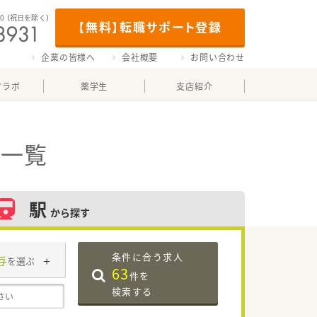
00
（祝日を除く）
【無料】転職サポート登録
企業の皆様へ
会社概要
お問い合わせ
マラボ
薬学生
支店紹介
報一覧
駅
から探す
条件に合う求人
与
を選ぶ
63
件を
検索する