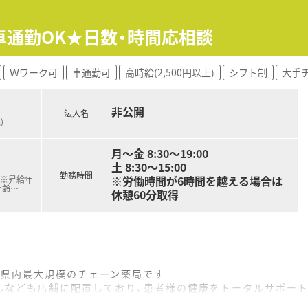
車通勤OK★日数・時間応相談
Ｗワーク可
車通勤可
高時給(2,500円以上)
シフト制
大手
非公開
法人名
)
月～金 8:30～19:00
土 8:30～15:00
勤務時間
※労働時間が6時間を越える場合は
 ※昇給年
年齢
…
休憩60分取得
、県内最大規模のチェーン薬局です
んなども店舗に配置しており、患者様の健康をトータルサポー
開発も行っており、満足度も高めです