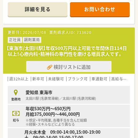
【店舗情報と応需状況について】
詳細を見る
お問い合わせ
■太田川駅から車で14分ほどの立地にあり、通勤にはマイカー
の利用が大変便利な店舗となっております。
■主に小児科と内科の処方箋を応需しており、幅広い年齢層の患
者様へ丁寧な服薬指導を行っていただきます。
更新日：
2026/07/08
薬剤師求人ID：
713620
■現在は増員での募集を行っており、人員体制の強化を図ること
でより質の高い医療サービスの提供を目指します。
正社員
調剤薬局
【東海市/太田川駅】年収500万円以上可能で年間休日114日
【法人特徴について】
以上！心療内科・精神科の専門性を磨ける増員求人です。
■東証プライム上場のグループ企業に属しており、非常に安定し
た経営基盤のもとで安心して長く働ける環境です。
検討リストに追加
■健康と美を通じて地域社会に貢献することを目指しており、今
後も様々なエリアへの新規出店を予定しております。
■調剤業務の割合が非常に高く、薬剤師本来の専門性を活かした
週32h以上
新卒可
未経験可
ブランク可
車通勤可
高給与(600万円以上)
業務に専念できる体制が整えられております。
愛知県 東海市
【こんな方が活躍中】
太田川駅 (名鉄常滑線)／太田川駅 (名鉄河和線)
勤務地
■患者様一人ひとりと丁寧に向き合い、信頼関係を築きながら
日々の業務に真摯に取り組む方が多数在籍しております。
年収530万円～650万円
■常に最新の医療情報や知識をアップデートし、専門性を高める
月給375,000円～446,000円
努力を惜しまない学習意欲の高い方が活躍しています。
給与
※想定・平均残業、各種手当を含んだ総額
■チームワークを大切にし、円滑なコミュニケーションを通じて
※経験・スキルなどにより異なる
店舗全体の業務効率化に貢献できる方が評価されています。
月火水木金 09:00-14:00,15:00-19:00
土 09:00-14:00,15:00-17:00