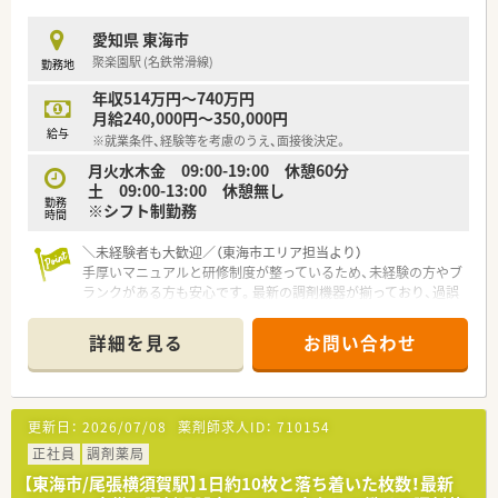
愛知県 東海市
聚楽園駅 (名鉄常滑線)
勤務地
年収514万円～740万円
月給240,000円～350,000円
給与
※就業条件、経験等を考慮のうえ、面接後決定。
月火水木金 09:00-19:00 休憩60分
土 09:00-13:00 休憩無し
勤務
※シフト制勤務
時間
＼未経験者も大歓迎／（東海市エリア担当より）
手厚いマニュアルと研修制度が整っているため、未経験の方やブ
ランクがある方も安心です。最新の調剤機器が揃っており、過誤
のリスクも最小限に抑えられます。
詳細を見る
お問い合わせ
【店舗情報と応需状況について】
■最寄り駅である聚楽園駅から車で5分ほどの場所に位置してお
り、マイカーでストレスなく快適に通勤できる店舗です。
■近隣にあるクリニックの医療機関から面対応で処方箋を応需
更新日：
2026/07/08
薬剤師求人ID：
710154
しており、じっくりと患者様に向き合える環境です。
■平日は19時まで、土曜日は13時までの開局となっており、無理
正社員
調剤薬局
のないローテーションを組んで勤務ができます。
【東海市/尾張横須賀駅】1日約10枚と落ち着いた枚数！最新