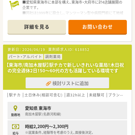
■愛知県東海市に本部を構え、東海市・大府市に計4店舗展開の
企業です。
■同社は1999年に設立し、マンツーマン型や病院門前にて地域
に根ざした薬局です。
■各店舗機器類は積極的に導入しており、薬剤師が対人業務に集
詳細を見る
お問い合わせ
中できる環境を完備し、効率良く業務に取り掛かれるよう動線ま
で配慮されております。
更新日：
2026/06/19
薬剤師求人ID：
618852
パート・アルバイト
調剤薬局
【東海市/南加木屋駅】駅チカで新しいきれいな薬局！木日祝
の完全週休2日！50～60代の方も活躍している環境です
検討リストに追加
駅チカ
土日休み(相談可含む)
週32h以上
未経験可
ブランク可
愛知県 東海市
南加木屋駅 (名鉄河和線)
勤務地
時給2,200円～2,300円
※就業条件、経験等を考慮のうえ、面接後決定。
給与