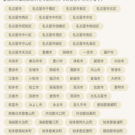
名古屋市
名古屋市千種区
名古屋市東区
名古屋市北区
名古屋市西区
名古屋市中村区
名古屋市中区
名古屋市昭和区
名古屋市瑞穂区
名古屋市熱田区
名古屋市中川区
名古屋市港区
名古屋市南区
名古屋市守山区
名古屋市緑区
名古屋市名東区
名古屋市天白区
豊橋市
岡崎市
一宮市
瀬戸市
半田市
春日井市
豊川市
津島市
碧南市
刈谷市
豊田市
安城市
西尾市
蒲郡市
犬山市
常滑市
江南市
小牧市
稲沢市
新城市
東海市
大府市
知多市
知立市
尾張旭市
高浜市
岩倉市
豊明市
日進市
田原市
愛西市
清須市
北名古屋市
弥富市
みよし市
あま市
長久手市
愛知郡東郷町
西春日井郡豊山町
丹羽郡大口町
丹羽郡扶桑町
海部郡大治町
海部郡蟹江町
知多郡阿久比町
知多郡東浦町
知多郡南知多町
知多郡美浜町
知多郡武豊町
額田郡幸田町