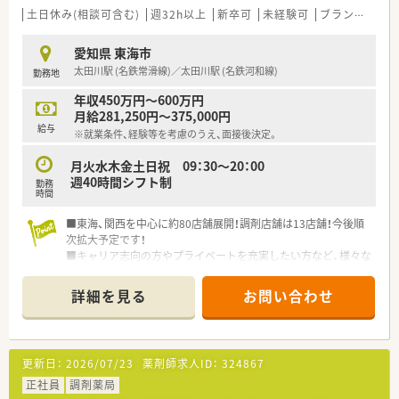
土日休み(相談可含む)
週32h以上
新卒可
未経験可
ブランク可
愛知県 東海市
太田川駅 (名鉄常滑線)／太田川駅 (名鉄河和線)
勤務地
年収450万円～600万円
月給281,250円～375,000円
給与
※就業条件、経験等を考慮のうえ、面接後決定。
月火水木金土日祝 09：30～20：00
週40時間シフト制
勤務
時間
■東海、関西を中心に約80店舗展開！調剤店舗は13店舗！今後順
次拡大予定です！
■キャリア志向の方やプライベートを充実したい方など、様々な
希望が叶う環境です！
■職場の雰囲気が良く定着率が抜群です！是非一度見学だけでも
詳細を見る
お問い合わせ
してみませんか？
更新日：
2026/07/23
薬剤師求人ID：
324867
正社員
調剤薬局