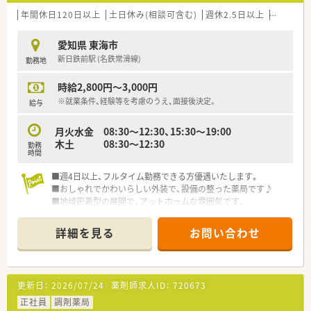
年間休日120日以上
土日休み(相談可含む)
週休2.5日以上
週32h以
愛知県 東海市
新日鉄前駅 (名鉄常滑線)
勤務地
時給2,800円～3,000円
※就業条件、経験等を考慮のうえ、面接後決定。
給与
月火水金 08:30～12:30、15:30～19:00
木土 08:30～12:30
勤務
時間
■週4日以上、フルタイム勤務できる方優遇いたします。
■おしゃれでかわいらしい外装で、設備の整った薬局です♪
■地域密着型の展開で、アットホームな雰囲気です。
■調剤薬局ブランクのある方も相談可能です。
■50代以上の方のご相談も可能です。
詳細を見る
お問い合わせ
更新日：
2026/07/24
薬剤師求人ID：
720673
正社員
調剤薬局