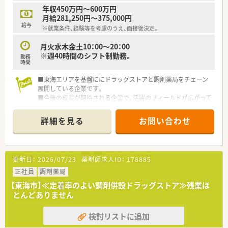
年収450万円～600万円
月給281,250円～375,000円
給与
※就業条件、経験等を考慮のうえ、面接後決定。
月火水木金土10：00～20：00
※週40時間のシフト制勤務。
勤務
時間
■東海エリアを基盤ににドラッグストアと調剤薬局をチェーン
展開している企業です。
■今後の成長が期待される企業で、活躍のフィールドが広がって
います。
■こちらはＯＴＣ販売がメインの店舗で、若干の調剤対応もあり
詳細を見る
お問い合わせ
ます。専門性の高いカウンセリング販売を心がけています。
更新日：
2026/07/23
薬剤師求人ID：
178885
正社員
調剤薬局
【東海市】≪定着率のよい調剤併設ドラッグストア≫残業ほ
とんどありません
検討リストに追加