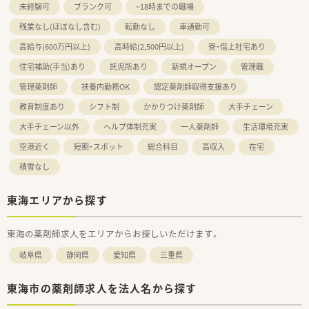
未経験可
ブランク可
~18時までの職場
残業なし(ほぼなし含む)
転勤なし
車通勤可
高給与(600万円以上)
高時給(2,500円以上)
寮・借上社宅あり
住宅補助(手当)あり
託児所あり
新規オープン
管理職
管理薬剤師
扶養内勤務OK
認定薬剤師取得支援あり
教育制度あり
シフト制
かかりつけ薬剤師
大手チェーン
大手チェーン以外
ヘルプ体制充実
一人薬剤師
生活環境充実
空港近く
短期・スポット
総合科目
高収入
在宅
積雪なし
東海エリアから探す
東海の薬剤師求人をエリアからお探しいただけます。
岐阜県
静岡県
愛知県
三重県
東海市の薬剤師求人を法人名から探す