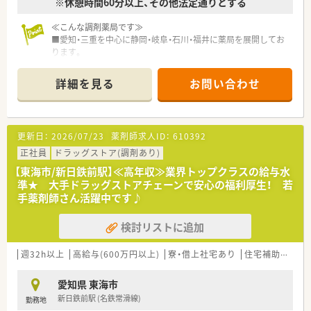
※休憩時間60分以上、その他法定通りとする
≪こんな調剤薬局です≫
■愛知・三重を中心に静岡・岐阜・石川・福井に薬局を展開してお
ります。
■地域に根ざした薬局づくりを全国規模で展開しており、様々な
店舗形態があります。
詳細を見る
お問い合わせ
■全国に展開しているメディカルシステムネットワークのグル
ープ会社になります。
★従業員の個々の長所や短所を把握し、適正な店舗配置が魅力の
会社です。
更新日：
2026/07/23
薬剤師求人ID：
610392
■在宅訪問をはじめ、健康フェア・こども薬剤師体験・栄養相談を
積極的に実施しております。
正社員
ドラッグストア(調剤あり)
■医師・看護師・ケアマネジャーなど多職種間で情報を共有をし、
【東海市/新日鉄前駅】≪高年収≫業界トップクラスの給与水
チーム医療に取り組んでいます。
準★ 大手ドラッグストアチェーンで安心の福利厚生！ 若
■魅力ある人材の育成を行い、豊かな向上心をもって挑戦できる
手薬剤師さん活躍中です♪
会社であり続けます。
■どのような形で地域医療に関わりたいのか、働く方の希望や状
検討リストに追加
況に合わせて柔軟に働ける環境があります。
■薬局勤務を経て、別の視点から地域医療に貢献するために本部
での勤務を希望し、活躍している社員もいます。
週32h以上
高給与(600万円以上)
寮・借上社宅あり
住宅補助(手当)あり
愛知県 東海市
新日鉄前駅 (名鉄常滑線)
勤務地