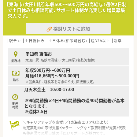
【東海市/太田川駅】年収500〜600万円の高給与！週休2日制
で土日休みも相談可能、サポート体制が充実した増員募集
求人です。
検討リストに追加
駅チカ
土日祝休み
土日休み(相談可含む)
週32h以上
新卒可
未
愛知県 東海市
太田川駅 (名鉄常滑線)／太田川駅 (名鉄河和線)
勤務地
年収500万円～600万円
月給416,666円～500,000円
給与
※就業条件、経験等を考慮のうえ、面接後決定。
月火木金土 10:00-17:00
※9時間勤務×4日+4時間勤務の週40時間勤務が基本
勤務
となります。
時間
※週休2.5日
＼キャリアアップを応援！／（東海市エリア担当より）
認定薬剤師の取得支援やeラーニングなど教育制度が充実！代表
も薬剤師で現場目線の手厚いサポートが魅力です。