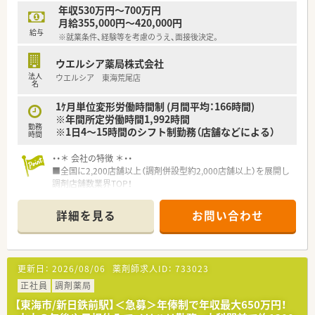
年収530万円～700万円
月給355,000円～420,000円
給与
※就業条件、経験等を考慮のうえ、面接後決定。
ウエルシア薬局株式会社
法人
ウエルシア 東海荒尾店
名
1ｹ月単位変形労働時間制 (月間平均：166時間)
※年間所定労働時間1,992時間
勤務
※1日4～15時間のシフト制勤務（店舗などによる）
時間
・・＊ 会社の特徴 ＊・・
■全国に2,200店舗以上（調剤併設型約2,000店舗以上）を展開し
調剤店舗数業界TOP！
■店舗拡大に伴いキャリアアップできるポジションが多数あり！
頑張り次第で高給与も可能！
詳細を見る
お問い合わせ
■経験や勤務コースによりますが、経験の少ない方でも500万前
半スタートと業界TOP水準！
■職種や職域に合わせ、豊富な社内研修や外部組織と連携した研
修を用意されています
更新日：
2026/08/06
薬剤師求人ID：
733023
■薬剤師が中心の会社だからこそ活躍できるキャリアパスが多
種多様に用意されています。
正社員
調剤薬局
■店舗拡大に伴い、エリアマネジャーや営業部長等のマネジメン
【東海市/新日鉄前駅】＜急募＞年俸制で年収最大650万円！
トのポジションも増えます。