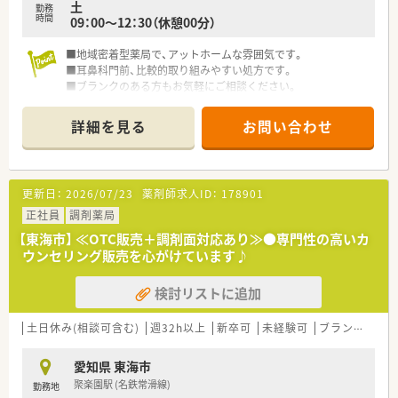
土
勤務
時間
09：00～12：30（休憩00分）
■地域密着型薬局で、アットホームな雰囲気です。
■耳鼻科門前、比較的取り組みやすい処方です。
■ブランクのある方もお気軽にご相談ください。
詳細を見る
お問い合わせ
更新日：
2026/07/23
薬剤師求人ID：
178901
正社員
調剤薬局
【東海市】 ≪OTC販売＋調剤面対応あり≫●専門性の高いカ
ウンセリング販売を心がけています♪
検討リストに追加
土日休み(相談可含む)
週32h以上
新卒可
未経験可
ブランク可
愛知県 東海市
聚楽園駅 (名鉄常滑線)
勤務地