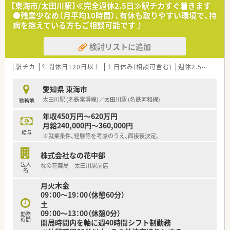
【東海市/太田川駅】≪完全週休2.5日≫駅チカすぐ着きます
●残業少なめ（月平均10時間）、有休も取りやすい環境で、持
病を抱えている方もご相談可能です♪
検討リストに追加
駅チカ
年間休日120日以上
土日休み(相談可含む)
週休2.5日以上
愛知県 東海市
太田川駅 (名鉄常滑線)／太田川駅 (名鉄河和線)
勤務地
年収450万円～620万円
月給240,000円～360,000円
給与
※就業条件、経験等を考慮のうえ、面接後決定。
株式会社なの花中部
法人
なの花薬局 太田川駅前店
名
月火木金
09：00～19：00（休憩60分）
土
09：00～13：00（休憩0分）
勤務
時間
開局時間内を軸に週40時間シフト制勤務