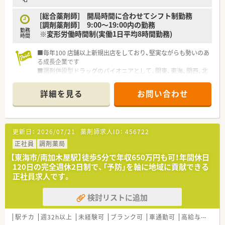
[総合薬剤師] 開局時間に合わせてシフト制勤務
[調剤薬剤師] 9:00～19:00内の勤務
勤務
※変形労働時間制(実働1日平均8時間勤務)
時間
■毎年100 店舗以上新規出店をしており、堅実ながらも勢いのあ
る成長企業です
■調剤併設型ドラッグのパイオニアとして、関東、東海、関西、北
陸・信州を中心に約1,700店舗以上を展開しています
■研修制度は様々なプランがあり、集合研修だけでなく任意で受
詳細を見る
お問い合わせ
講可能な研修も幅広く用意されています
■店舗で活躍する従業員、社外で活躍する従業員、将来経営幹部
となる従業員など、薬剤師として様々な活躍ができるフィールド
を用意されています
更新日：
2026/07/21
薬剤師求人ID：
456722
■総合薬剤師・調剤薬剤師（土日休み・19時までの勤務）どちらか
の働き方を選択できます
正社員
調剤薬局
■調剤併設型だけでなく「医療モール・クリニック併設店舗」「敷
【東海市/南加木屋駅】徒歩5分で年収650万円も可！年間休日
地内薬局」「訪問調剤特化型店舗」など様々な店舗を運営してい
120日の完全週休2日制で、「予防」を軸に地域に貢献できる
ます
正社員求人です。
■在宅医療にも積極的取り組んでおり「訪問調剤特化型店舗」を
50店舗以上、無菌調剤室は業界最多の51店舗設置しています
検討リストに追加
■「プラチナくるみん認定企業」「健康経営優良法人2023（大規模
法人部門）認定」等を取得し一人ひとりが働きやすい環境が整備
されています
駅チカ
週32h以上
未経験可
ブランク可
車通勤可
高給与(600万円以上)
■充実した研修制度、人事制度、評価制度、キャリア支援制度等