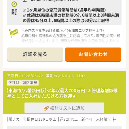
※1ヶ月単位の変形労働時間制（週平均40時間）
勤務
時間
※休憩は6時間未満の勤務時0分、6時間以上8時間未満
の際は45分以上、8時間以上の際は60分以上取得
＼専門スキルを磨ける環境／（東海市エリア担当より）
心療内科や精神科の処方箋を主に応需しており、専門性の高い知
識が身につきます。また、明確な評価制度と自己申告によるキャ
リアパスの実現が可能です。
詳細を見る
お問い合わせ
【店舗情報と応需状況について】
■太田川駅から車で7分ほどの場所にあり、マイカー通勤が可能
で日々の通勤負担が少なく通いやすい環境です。
■主に心療内科や精神科の処方箋を応需しており、専門性の高い
更新日：
2026/06/22
薬剤師求人ID：
615107
知識や服薬指導のスキルを習得できます。
■一人薬剤師となる時間帯もありますが、事務スタッフが在籍し
正社員
調剤薬局
ているため調剤業務に集中することが可能です。
【東海市/八幡新田駅】≪年収最大700万円！≫管理薬剤師候
補としてご入社いただける方歓迎★
【職場環境と雰囲気】
■従業員同士のコミュニケーションが活発で、お互いに助け合い
検討リストに追加
ながら業務を進めるアットホームな雰囲気の職場です。
■最新のシステム導入により業務効率化が進んでおり、ストレス
なくスムーズに日々の業務に取り組める環境です。
駅チカ
年間休日120日以上
週32h以上
新卒可
未経験可
ブラン
■幅広い年代のスタッフが活躍しており、経験や年齢に関係なく
意見を出し合いやすい風通しの良い職場環境です。