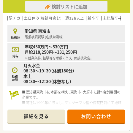
検討リストに追加
駅チカ
土日休み(相談可含む)
週32h以上
新卒可
未経験可
ブラ
愛知県 東海市
尾張横須賀駅 (名鉄常滑線)
勤務地
年収450万円～530万円
月給218,250円～331,250円
給与
※就業条件、経験等を考慮のうえ、面接後決定。
月火水金
08：30〜19：30（休憩180分）
木土
勤務
時間
08：30～12：30（休憩なし）
■愛知県東海市に本部を構え、東海市・大府市に計4店舗展開の
企業です。
■同社は1999年に設立し、マンツーマン型や病院門前にて地域
に根ざした薬局です。
■各店舗機器類は積極的に導入しており、薬剤師が対人業務に集
詳細を見る
お問い合わせ
中できる環境を完備し、効率良く業務に取り掛かれるよう動線ま
で配慮されております。