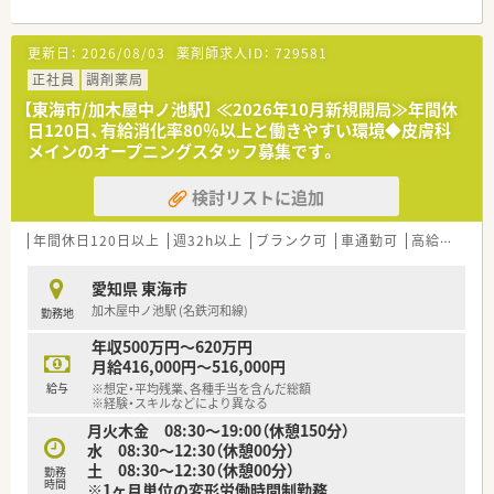
科、皮膚科をメインに1日約34枚の処方箋を応需しております。
■近隣の内科クリニックとのマンツーマン体制を確立しており、
更新日：
2026/08/03
薬剤師求人ID：
729581
常勤1名とパート1名の薬剤師が日々業務に励んでいます。
■約1,300品目の医薬品を採用しており、総合内科の門前薬局と
正社員
調剤薬局
して幅広い疾患を持つ患者様に対応できる体制を整えていま
【東海市/加木屋中ノ池駅】 ≪2026年10月新規開局≫年間休
す。
日120日、有給消化率80％以上と働きやすい環境◆皮膚科
メインのオープニングスタッフ募集です。
【求人情報について】
■年俸制を採用しており想定年収は540万円から650万円と高水
検討リストに追加
準で、ご自身のこれまでの経験やスキルを正当に評価いたしま
す。
■正社員として週32時間以上の勤務を想定しており、管理薬剤
年間休日120日以上
週32h以上
ブランク可
車通勤可
高給与(600万円以上)
師としての採用であれば早期のキャリアアップも十分に可能で
す。
愛知県 東海市
■薬剤師手当やラウンダー手当などの諸手当が充実しているほ
加木屋中ノ池駅 (名鉄河和線)
勤務地
か、車通勤も可能となっており日々の通勤ストレスを軽減できま
す。
年収500万円～620万円
月給416,000円～516,000円
【こんな方が活躍中】
給与
※想定・平均残業、各種手当を含んだ総額
■子育てと仕事を両立させるため、産休・育休後にパートタイム
※経験・スキルなどにより異なる
から復帰し、ママさん薬剤師として生き生きと活躍している方が
月火木金 08:30～19:00（休憩150分）
多数います。
水 08:30～12:30（休憩00分）
■患者様に寄り添い、おもてなしの心を持って丁寧な服薬指導を
土 08:30～12:30（休憩00分）
勤務
行うことで、地域の方々から厚い信頼を得ている方が多い職場で
時間
※1ヶ月単位の変形労働時間制勤務