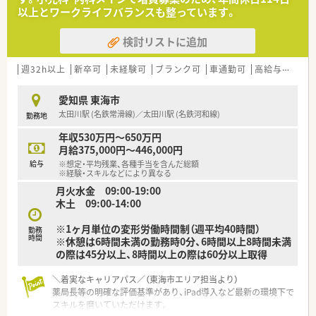
がメインのため、特定の疾患に対する深い知識を習得することが
以上とワークライフバランスも整っています。
可能です。
検討リストに追加
【募集背景と求める人物像について】
■新規開設に伴う組織強化のための募集であり、新しい環境で一
緒に理想の薬局づくりに励んでくださる薬剤師の方を求めてい
週32h以上
新卒可
未経験可
ブランク可
車通勤可
高給与(600万円以上)
ます。
■患者様やスタッフの健康を最優先に考え、アットホームで柔ら
愛知県 東海市
かく寄り添うというコンセプトに共感いただける方を募集して
太田川駅 (名鉄常滑線)／太田川駅 (名鉄河和線)
勤務地
います。
■健康情報を自ら取りに行く姿勢を大切にしているため、主体的
年収530万円～650万円
かつ前向きに地域の皆様の健康をサポートできる方を歓迎いた
月給375,000円～446,000円
します。
給与
※想定・平均残業、各種手当を含んだ総額
※経験・スキルなどにより異なる
【法人特徴について】
月火水金 09:00-19:00
■愛知県内に複数の店舗を展開しており、調剤薬局事業の他にも
木土 09:00-14:00
運営部署があるため企業としてのガバナンス体制が非常に強固
です。
※1ヶ月単位の変形労働時間制（週平均40時間）
勤務
■健康経営優良法人に選出された実績があり、従業員が心身とも
時間
※休憩は6時間未満の勤務時0分、6時間以上8時間未満
に健やかに働けるような環境整備に力を入れている企業として
の際は45分以上、8時間以上の際は60分以上取得
有名です。
■経営者は薬剤師ではありませんが、現場の意見にしっかりと耳
＼着実なキャリアパス／（東海市エリア担当より）
を傾けて理解を示してくれるため、非常に風通しの良い組織文化
薬局長等の明確な評価基準があり、iPad導入など最新の環境下で
です。
スキルを磨いていただけます。