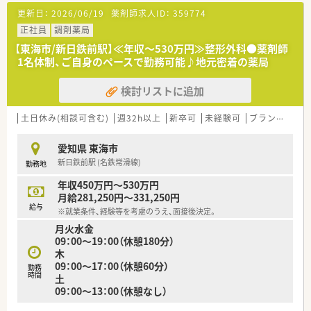
更新日：
2026/06/19
薬剤師求人ID：
359774
正社員
調剤薬局
【東海市/新日鉄前駅】≪年収～530万円≫整形外科●薬剤師
1名体制、ご自身のペースで勤務可能♪地元密着の薬局
検討リストに追加
土日休み(相談可含む)
週32h以上
新卒可
未経験可
ブランク可
愛知県 東海市
新日鉄前駅 (名鉄常滑線)
勤務地
年収450万円～530万円
月給281,250円～331,250円
給与
※就業条件、経験等を考慮のうえ、面接後決定。
月火水金
09：00～19：00（休憩180分）
木
09：00～17：00（休憩60分）
勤務
時間
土
09：00～13：00（休憩なし）