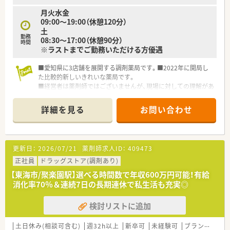
月火水金
09:00～19:00（休憩120分）
土
勤務
08:30～17:00（休憩90分）
時間
※ラストまでご勤務いただける方優遇
■愛知県に3店舗を展開する調剤薬局です。■2022年に開局し
た比較的新しいきれいな薬局です。
■経営者は薬剤師ではございませんが、現場に対しての理解があ
る代表です。
■調剤薬局以外にも運営をしている部署があり、ガバナンス体制
詳細を見る
お問い合わせ
はしっかりとしております。
更新日：
2026/07/21
薬剤師求人ID：
409473
正社員
ドラッグストア(調剤あり)
【東海市/聚楽園駅】選べる時間数で年収600万円可能！有給
消化率70％＆連続7日の長期連休で私生活も充実◎
検討リストに追加
土日休み(相談可含む)
週32h以上
新卒可
未経験可
ブランク可