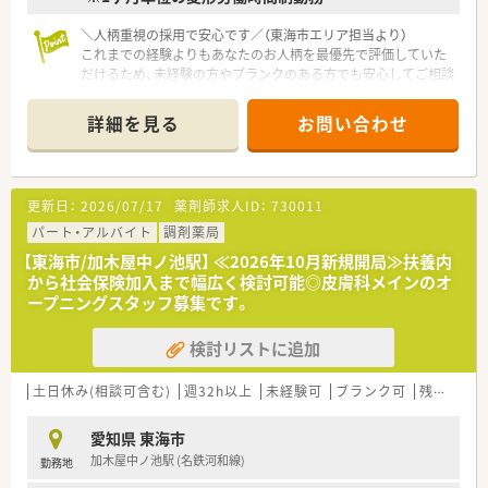
す。
■離職率がわずか5パーセントと非常に低く、幅広い年齢層の薬
＼人柄重視の採用で安心です／（東海市エリア担当より）
剤師がそれぞれの強みを活かしながら長期にわたって活躍して
これまでの経験よりもあなたのお人柄を最優先で評価していた
います。
だけるため、未経験の方やブランクのある方でも安心してご相談
ください。
詳細を見る
お問い合わせ
【店舗情報と応需状況について】
■加木屋中ノ池駅から徒歩12分ほどの場所に位置しており、通
勤の際にはマイカーを利用して通うことも可能な店舗です。
■隣接するクリニックからの皮膚科処方箋をメインに応需して
更新日：
2026/07/17
薬剤師求人ID：
730011
おり、1日あたり約150枚の処方箋に対応する予定となっていま
す。
パート・アルバイト
調剤薬局
■月火木金曜日は19時まで、水曜日と土曜日は午前中のみの営
【東海市/加木屋中ノ池駅】 ≪2026年10月新規開局≫扶養内
業となっており、メリハリをつけて働くことができる環境です。
から社会保険加入まで幅広く検討可能◎皮膚科メインのオ
ープニングスタッフ募集です。
【想定される業務内容】
■皮膚科の処方箋を中心とした調剤業務をお任せするため、軟膏
検討リストに追加
の混合など専門的なスキルをしっかりと身につけることができ
ます。
■患者様一人ひとりに対して丁寧な服薬指導や監査を行い、地域
土日休み(相談可含む)
週32h以上
未経験可
ブランク可
残業なし(ほぼなし含む)
医療に貢献しながら薬剤師としての信頼を築き上げるお仕事で
す。
愛知県 東海市
■店舗での一般用医薬品の販売対応も行っていただき、患者様の
加木屋中ノ池駅 (名鉄河和線)
勤務地
幅広い健康相談に寄り添って適切なアドバイスを提供していた
だきます。