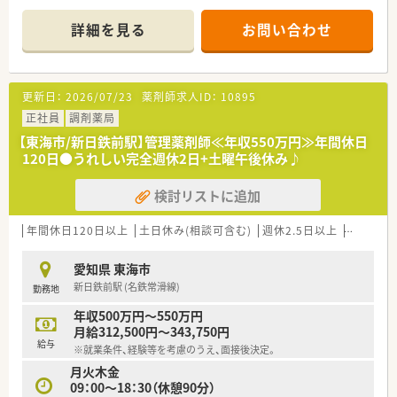
【店舗情報と応需状況について】
詳細を見る
お問い合わせ
■ 愛知県東海市に位置し最寄り駅である太田川駅からは徒歩で
10分ほどの距離にある調剤薬局です。
■ 通勤に便利な立地環境でありながらも地域に根ざした医療提
供を行い患者様の健康をしっかりとサポートします。
更新日：
2026/07/23
薬剤師求人ID：
10895
■ 詳細な応需科目や処方箋枚数は現在確認中ですが幅広い処方
箋に対応できる柔軟な体制を整えています。
正社員
調剤薬局
【東海市/新日鉄前駅】管理薬剤師≪年収550万円≫年間休日
【職場環境と雰囲気】
120日●うれしい完全週休2日+土曜午後休み♪
■ 各店舗の年齢構成は20代から30代の若手スタッフが多く活気
にあふれ賑やかでとても明るい雰囲気が特徴です。
検討リストに追加
■ 店舗間のヘルプ体制が充実しているため有給休暇の取得や急
な欠勤時にもお互いに助け合う温かい風土があります。
■ 経営陣との距離が近く風通しの良い職場環境であり現場の意
年間休日120日以上
土日休み(相談可含む)
週休2.5日以上
週32h以
見や新しいアイデアが採用されやすい社風です。
愛知県 東海市
【やりがい/おすすめポイント】
新日鉄前駅 (名鉄常滑線)
勤務地
■ 代表が現場の状況を深く理解しているため従業員の働きやす
さが常に考慮されており非常に働きやすい環境です。
年収500万円～550万円
■ 新しいことに挑戦できる企業風土があり調剤業務だけでなく
月給312,500円～343,750円
幅広い視点で医療に関わるやりがいを強く感じられます。
給与
※就業条件、経験等を考慮のうえ、面接後決定。
■ 手厚い福利厚生や資格取得支援制度が整っているため自身の
月火木金
成長を実感しながら安心して長く働くことができます。
09：00～18：30（休憩90分）