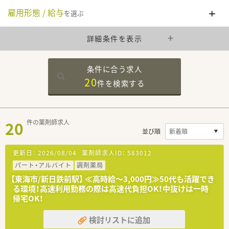
雇用形態 / 給与
を選ぶ
詳細条件を表示
条件に合う求人
20
件を
検索する
20
件の薬剤師求人
並び順
更新日：
2026/08/04
薬剤師求人ID：
583012
パート・アルバイト
調剤薬局
【東海市/新日鉄前駅】 ≪高時給～3,000円≫50代も活躍でき
る環境！高速利用勤務の際は高速代負担OK！中抜けは一時
帰宅OK！
検討リストに追加