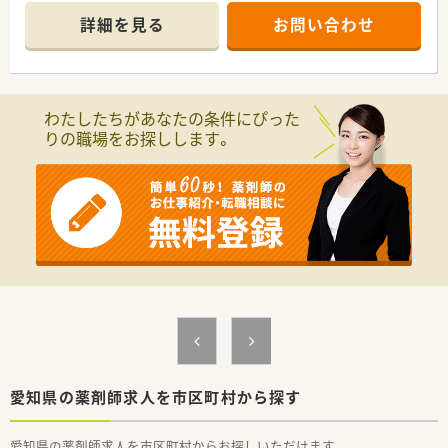
詳細を見る
お問い合わせ
【店舗情報と応需状況について】
■最寄り駅の尾張横須賀駅から徒歩9分ほどの場所に位置してお
り、電車だけでなく車での通勤にも非常に便利な調剤薬局です。
■処方箋は近隣クリニックの面対応を中心に1日あたり約10枚
応需しており、比較的落ち着いて業務に取り組めます。
わたしたちがあなたの条件にぴった
■開局時間は平日の9時から18時までとなっており、夜遅い勤務
りの職場をお探しします。
が発生しないため日々の予定が立てやすい環境です。
【募集背景と求める人物像について】
■東海エリアにおける出店強化と体制のさらなる向上のため、一
緒に地域医療を支えていただける正社員を募集しています。
■年齢は58歳位まで相談可能で、薬局長などの経験をお持ちの
管理職候補の方は特に優遇して採用中です。
■経験の有無に関わらず、周囲のスタッフと連携しながら患者様
へ明るく寄り添える方を求めております。
【勤務実態について】
■東海圏の店舗は基本的に土日祝休みが中心となっており、残業
も少ないためワークライフバランスは抜群です。
■安心して長く働ける福利厚生が整っており、年に1回は1週間
程度の長期連休を取得できる制度もあります。
愛知県の薬剤師求人を市区町村から探す
■レジ打ちや品出しといった店舗側の業務はなく、薬剤師として
の本来の仕事にじっくりと集中できます。
愛知県の薬剤師求人を市区町村からお探しいただけます。