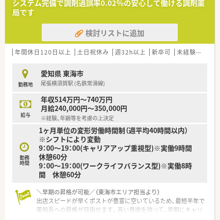
システム完備で調剤過誤率0.02％の安心して働ける調剤薬
【募集背景と求める人物像について】
局です
■東海エリアにおける出店強化に伴い、欠員補充も含めた体制向
上のため、一緒に地域医療を支える正社員を募集しています。
検討リストに追加
■年齢は58歳位まで相談可能で、薬局長などの経験をお持ちの
管理職候補の方は特に優遇して採用中です。
■経験の有無に関わらず、周囲のスタッフと連携しながら患者様
年間休日120日以上
土日祝休み
週32h以上
新卒可
未経験可
ブ
へ明るく寄り添える方を求めております。
愛知県 東海市
【法人特徴について】
尾張横須賀駅 (名鉄常滑線)
勤務地
■創業150年以上の歴史を誇り、現在は全国に600店舗以上を展
開している業界トップクラスの成長企業です。
年収514万円～740万円
■利便性と信頼性を集約した店舗展開により、同規模のチェーン
月給240,000円～350,000円
と比較しても高い利益率を維持しています。
給与
※経験、年齢等を考慮の上決定
■音声入力薬歴やピッキングサポートシステムなど、薬剤師が安
1ヶ月単位の変形労働時間制（週平均40時間以内）
全に働けるよう最新の機械を導入済みです。
※シフトにより変動
9：00～19：00(キャリアアップ重視型)※実働9時間
休憩60分
勤務
時間
9：00～19：00(ワークライフバランス型)※実働8時
間 休憩60分
＼早期の昇格が可能／（東海市エリア担当より）
出店スピードが早くポストが豊富に空いているため、最短半年で
薬局長への昇格が目指せます。高い意欲を持って、早期にキャリ
アアップしたい方にぴったりです。