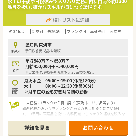
水土の午後や日祝休みでメリハリ勤務。内科門前で約1300
■在宅や教育等の専門性を活かせるスペシャリストを目指すこ
品目を扱い、確かなスキルが身につく環境です。
とも可能です。
■その他にも、管理部門や商品部門等の本社スタッフなど活動領
検討リストに追加
域は多種多様です。
■在宅実施店舗は年々増加しており、在宅医療へもしっかりと関
わる事ができます。
週32h以上
新卒可
未経験可
ブランク可
車通勤可
高給与(600万円以上)
■育児休暇は3歳まで取得が可能で、時短制度は小学5年生まで
時短勤務ができるよう変更予定です。
愛知県 東海市
■年間休日が120日とワークライフバランスが整っています
新日鉄前駅 (名鉄常滑線)
勤務地
■日用品から常備薬まで、従業員割引制度など嬉しいメリットも
たくさんあります！
年収540万円～650万円
月給450,000円～540,000円
給与
※就業条件、経験等を考慮のうえ、面接後決定。
月火木金 09:00～19:00（休憩180分）
水土 09:00～12:30（休憩00分）
勤務
※月単位の変形労働時間制の勤務
時間
＼未経験・ブランクから再出発／（東海市エリア担当より）
調剤経験が浅い方やブランクがある方もご相談ください！約
1,300品目の医薬品を扱い、内科門前でしっかりと経験を積みな
がら、周囲と協力して成長できる職場です。
詳細を見る
お問い合わせ
【店舗情報と応需状況について】
■名鉄常滑線の新日鉄前駅から車で5分の立地にあり、内科や外