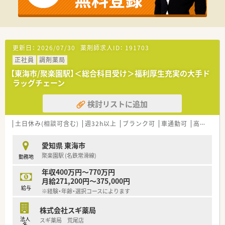
更新日：
2026/07/30
薬剤師求人ID：
191703
正社員
調剤薬局
【東海市/聚楽園駅】＜総合科目受け＞福利厚生充実の大手ド
ラッグチェーン
検討リストに追加
土日休み(相談可含む)
週32h以上
ブランク可
車通勤可
高給与(600万円以上)
愛知県 東海市
聚楽園駅 (名鉄常滑線)
勤務地
年収400万円～770万円
月給271,200円～375,000円
給与
※経験・年齢・選択コースによります
株式会社スギ薬局
法人
スギ薬局 荒尾店
名