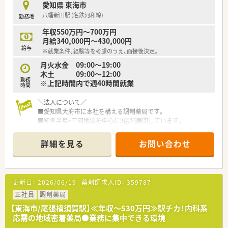
愛知県 東海市
八幡新田駅 (名鉄河和線)
勤務地
【やりがい/おすすめポイント】
■充実したシステム環境とサポート体制により、患者様への服薬
年収550万円～700万円
指導や対話にしっかりと時間をかけることができます。
月給340,000円～430,000円
■グループの労働組合による様々な優待割引やレジャー施設の
給与
※就業条件、経験等を考慮のうえ、面接後決定。
利用など、プライベートを充実させる福利厚生が魅力です。
■地域の医療と健康を支える重要な役割を担いながら、自身の成
月火水金 09:00～19:00
長と安定した生活の両方を実現できるやりがいがあります。
木土 09:00～12:00
勤務
※上記時間内で週40時間就業
時間
＼法人について／
■愛知県大府市に本社を構える調剤薬局です。
■知多半島・三河地域を中心に3店舗展開しています。
■新規出店を控えているなど成長著しい法人です。
■代表も薬剤師として現在も現場に入られていらっしゃいま
詳細を見る
お問い合わせ
す。
＼店舗について／
■八幡新田駅から徒歩1分ほどに位置しています。公共交通機関
更新日：
2026/06/19
薬剤師求人ID：
359787
での通勤も便利な好立地です。
■複数科目を扱うクリニックの門前予定のため、スキルアップ出
正社員
調剤薬局
来る環境です！
【東海市/尾張横須賀駅】≪年収～530万円≫駅チカ！内科系
■ゆくゆく在宅やかかりつけなども積極的に対応していきたい
応需の地域密着薬局●業務に集中できる環境
ご予定です。