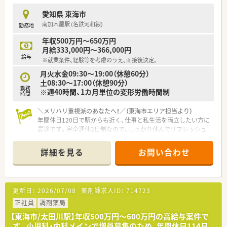
があるのも特徴です
愛知県 東海市
南加木屋駅 (名鉄河和線)
勤務地
年収500万円～650万円
月給333,000円～366,000円
給与
※就業条件、経験等を考慮のうえ、面接後決定。
月火水金09:30～19:00（休憩60分）
土08:30～17:00（休憩90分）
勤務
※週40時間、1カ月単位の変形労働時間制
時間
＼メリハリ重視派のあなたへ！／（東海市エリア担当より）
年間休日120日で駅からも近く、仕事と私生活を両立したい方に
最適です。完全週休2日制なので、しっかり休んでリフレッシュ
できる環境が整っています。
詳細を見る
お問い合わせ
【店舗情報と応需状況について】
■最寄り駅の南加木屋駅から徒歩5分と近く、周辺には買い物に
便利な施設も揃っているため休憩時間も有意義に過ごせる立地
です。
更新日：
2026/07/08
薬剤師求人ID：
714723
■主な応需科目は内科や糖尿病、甲状腺となっており、1日の処
方箋枚数は15枚から40枚程度と一人ひとりに向き合える環境で
正社員
調剤薬局
す。
【東海市/太田川駅】年収500万円～600万円の高給与案件で
■近隣の糖尿病や甲状腺を専門とするクリニックからの処方箋
す。小児科・内科メインで増員募集のため、年間休日114日