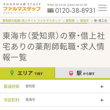
平日9：30-19：00 土日10：00-19：00
薬剤師の転職・求人サイト ファルマスタッフ
愛知県
東海市
寮・借上社
東海市（愛知県）の寮・借上社
宅あり
の薬剤師転職・求人情
報一覧
エリア
駅
で探す
から探す
都道府県
愛知県
市区町村
東海市