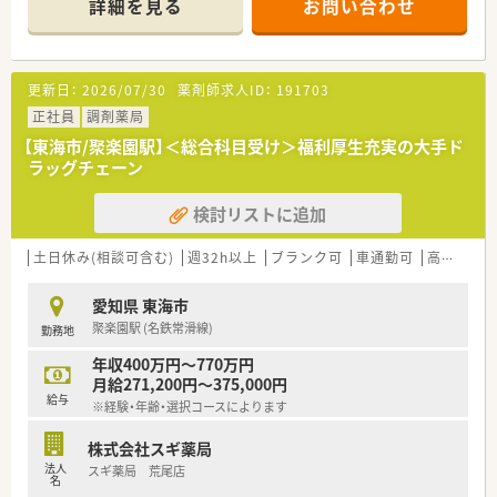
詳細を見る
お問い合わせ
■経験や勤務コースによりますが、経験の少ない方でも500万前
半スタートと業界TOP水準！
■職種や職域に合わせ、豊富な社内研修や外部組織と連携した研
修を用意されています
更新日：
2026/07/30
薬剤師求人ID：
191703
■薬剤師が中心の会社だからこそ活躍できるキャリアパスが多
種多様に用意されています。
正社員
調剤薬局
■店舗拡大に伴い、エリアマネジャーや営業部長等のマネジメン
【東海市/聚楽園駅】＜総合科目受け＞福利厚生充実の大手ド
トのポジションも増えます。
ラッグチェーン
■在宅や教育等の専門性を活かせるスペシャリストを目指すこ
とも可能です。
検討リストに追加
■その他にも、管理部門や商品部門等の本社スタッフなど活動領
域は多種多様です。
■在宅実施店舗は年々増加しており、在宅医療へもしっかりと関
土日休み(相談可含む)
週32h以上
ブランク可
車通勤可
高給与(600万円以上)
わる事ができます。
■育児休暇は3歳まで取得が可能で、時短制度は小学5年生まで
愛知県 東海市
時短勤務ができるよう変更予定です。
聚楽園駅 (名鉄常滑線)
勤務地
■年間休日が120日とワークライフバランスが整っています
■日用品から常備薬まで、従業員割引制度など嬉しいメリットも
年収400万円～770万円
たくさんあります！
月給271,200円～375,000円
給与
※経験・年齢・選択コースによります
株式会社スギ薬局
法人
スギ薬局 荒尾店
名