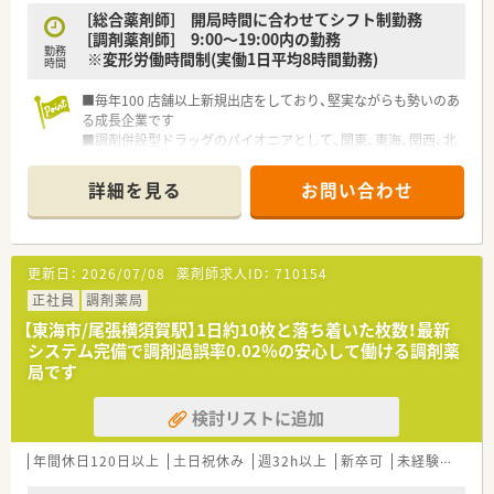
[総合薬剤師] 開局時間に合わせてシフト制勤務
[調剤薬剤師] 9:00～19:00内の勤務
勤務
※変形労働時間制(実働1日平均8時間勤務)
時間
■毎年100 店舗以上新規出店をしており、堅実ながらも勢いのあ
る成長企業です
■調剤併設型ドラッグのパイオニアとして、関東、東海、関西、北
陸・信州を中心に約1,700店舗以上を展開しています
■研修制度は様々なプランがあり、集合研修だけでなく任意で受
詳細を見る
お問い合わせ
講可能な研修も幅広く用意されています
■店舗で活躍する従業員、社外で活躍する従業員、将来経営幹部
となる従業員など、薬剤師として様々な活躍ができるフィールド
を用意されています
更新日：
2026/07/08
薬剤師求人ID：
710154
■総合薬剤師・調剤薬剤師（土日休み・19時までの勤務）どちらか
の働き方を選択できます
正社員
調剤薬局
■調剤併設型だけでなく「医療モール・クリニック併設店舗」「敷
【東海市/尾張横須賀駅】1日約10枚と落ち着いた枚数！最新
地内薬局」「訪問調剤特化型店舗」など様々な店舗を運営してい
システム完備で調剤過誤率0.02％の安心して働ける調剤薬
ます
局です
■在宅医療にも積極的取り組んでおり「訪問調剤特化型店舗」を
50店舗以上、無菌調剤室は業界最多の51店舗設置しています
検討リストに追加
■「プラチナくるみん認定企業」「健康経営優良法人2023（大規模
法人部門）認定」等を取得し一人ひとりが働きやすい環境が整備
されています
年間休日120日以上
土日祝休み
週32h以上
新卒可
未経験可
ブ
■充実した研修制度、人事制度、評価制度、キャリア支援制度等