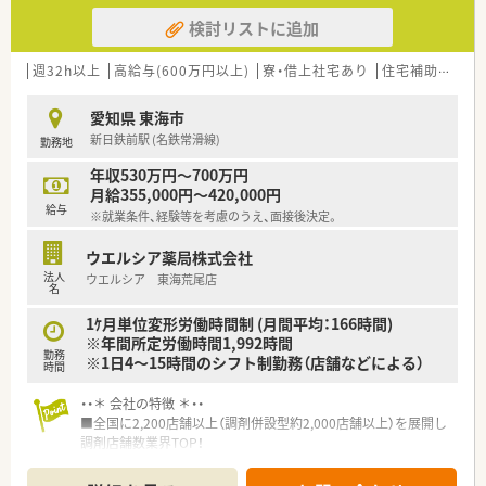
検討リストに追加
週32h以上
高給与(600万円以上)
寮・借上社宅あり
住宅補助(手当)あり
愛知県 東海市
新日鉄前駅 (名鉄常滑線)
勤務地
年収530万円～700万円
月給355,000円～420,000円
給与
※就業条件、経験等を考慮のうえ、面接後決定。
ウエルシア薬局株式会社
法人
ウエルシア 東海荒尾店
名
1ｹ月単位変形労働時間制 (月間平均：166時間)
※年間所定労働時間1,992時間
勤務
※1日4～15時間のシフト制勤務（店舗などによる）
時間
・・＊ 会社の特徴 ＊・・
■全国に2,200店舗以上（調剤併設型約2,000店舗以上）を展開し
調剤店舗数業界TOP！
■店舗拡大に伴いキャリアアップできるポジションが多数あり！
頑張り次第で高給与も可能！