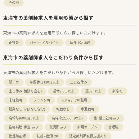
その他
東海市の薬剤師求人を雇用形態から探す
東海市の薬剤師求人を雇用形態からお探しいただけます。
正社員
パート・アルバイト
紹介予定派遣
東海市の薬剤師求人をこだわり条件から探す
東海市の薬剤師求人をこだわり条件からお探しいただけます。
駅チカ
年間休日120日以上
土日祝休み
土日休み(相談可含む)
週休2.5日以上
週32h以上
新卒可
未経験可
ブランク可
~18時までの職場
残業なし(ほぼなし含む)
転勤なし
車通勤可
高給与(600万円以上)
高時給(2,500円以上)
寮・借上社宅あり
住宅補助(手当)あり
託児所あり
新規オープン
管理職
管理薬剤師
扶養内勤務OK
認定薬剤師取得支援あり