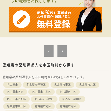
りの職場をお探しします。
が発生しないため日々の予定が立てやすい環境です。
【募集背景と求める人物像について】
■東海エリアにおける出店強化と体制のさらなる向上のため、一
緒に地域医療を支えていただける正社員を募集しています。
■年齢は58歳位まで相談可能で、薬局長などの経験をお持ちの
管理職候補の方は特に優遇して採用中です。
■経験の有無に関わらず、周囲のスタッフと連携しながら患者様
へ明るく寄り添える方を求めております。
【勤務実態について】
■東海圏の店舗は基本的に土日祝休みが中心となっており、残業
も少ないためワークライフバランスは抜群です。
■安心して長く働ける福利厚生が整っており、年に1回は1週間
程度の長期連休を取得できる制度もあります。
愛知県の薬剤師求人を市区町村から探す
■レジ打ちや品出しといった店舗側の業務はなく、薬剤師として
の本来の仕事にじっくりと集中できます。
愛知県の薬剤師求人を市区町村からお探しいただけます。
名古屋市
名古屋市千種区
名古屋市東区
名古屋市北区
名古屋市西区
名古屋市中村区
名古屋市中区
名古屋市昭和区
名古屋市瑞穂区
名古屋市熱田区
名古屋市中川区
名古屋市港区
名古屋市南区