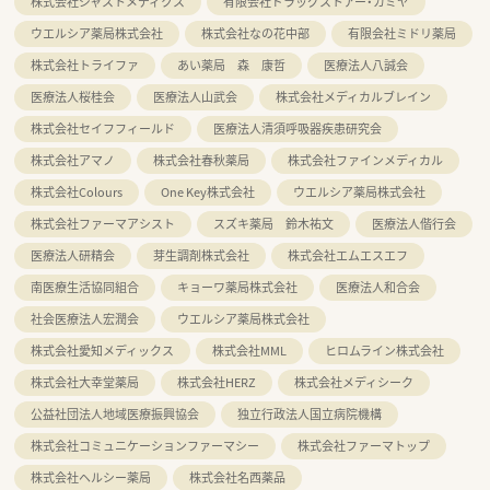
株式会社ジャストメディクス
有限会社ドラッグストアー・カミヤ
ウエルシア薬局株式会社
株式会社なの花中部
有限会社ミドリ薬局
株式会社トライファ
あい薬局 森 康哲
医療法人八誠会
医療法人桜桂会
医療法人山武会
株式会社メディカルブレイン
株式会社セイフフィールド
医療法人清須呼吸器疾患研究会
株式会社アマノ
株式会社春秋薬局
株式会社ファインメディカル
株式会社Colours
One Key株式会社
ウエルシア薬局株式会社
株式会社ファーマアシスト
スズキ薬局 鈴木祐文
医療法人偕行会
医療法人研精会
芽生調剤株式会社
株式会社エムエスエフ
南医療生活協同組合
キョーワ薬局株式会社
医療法人和合会
社会医療法人宏潤会
ウエルシア薬局株式会社
株式会社愛知メディックス
株式会社MML
ヒロムライン株式会社
株式会社大幸堂薬局
株式会社HERZ
株式会社メディシーク
公益社団法人地域医療振興協会
独立行政法人国立病院機構
株式会社コミュニケーションファーマシー
株式会社ファーマトップ
株式会社ヘルシー薬局
株式会社名西薬品