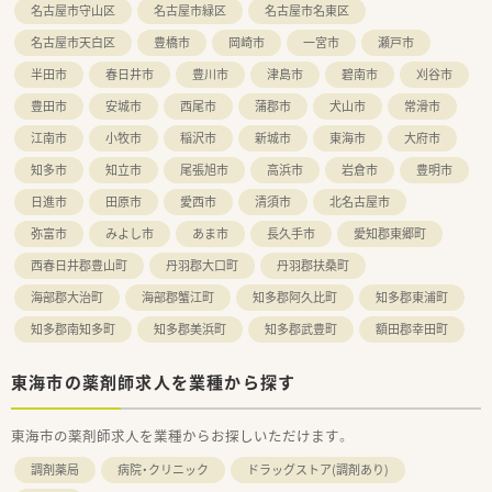
名古屋市守山区
名古屋市緑区
名古屋市名東区
名古屋市天白区
豊橋市
岡崎市
一宮市
瀬戸市
半田市
春日井市
豊川市
津島市
碧南市
刈谷市
豊田市
安城市
西尾市
蒲郡市
犬山市
常滑市
江南市
小牧市
稲沢市
新城市
東海市
大府市
知多市
知立市
尾張旭市
高浜市
岩倉市
豊明市
日進市
田原市
愛西市
清須市
北名古屋市
弥富市
みよし市
あま市
長久手市
愛知郡東郷町
西春日井郡豊山町
丹羽郡大口町
丹羽郡扶桑町
海部郡大治町
海部郡蟹江町
知多郡阿久比町
知多郡東浦町
知多郡南知多町
知多郡美浜町
知多郡武豊町
額田郡幸田町
東海市の薬剤師求人を業種から探す
東海市の薬剤師求人を業種からお探しいただけます。
調剤薬局
病院・クリニック
ドラッグストア(調剤あり)