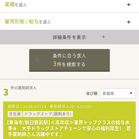
業種
を選ぶ
雇用形態 / 給与
を選ぶ
詳細条件を表示
条件に合う求人
3
件を
検索する
3
件の薬剤師求人
並び順
更新日：
2026/07/23
薬剤師求人ID：
610392
正社員
ドラッグストア(調剤あり)
【東海市/新日鉄前駅】≪高年収≫業界トップクラスの給与水
準★ 大手ドラッグストアチェーンで安心の福利厚生！ 若
手薬剤師さん活躍中です♪