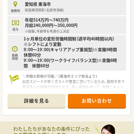
があるのも特徴です
愛知県 東海市
尾張横須賀駅 (名鉄常滑線)
勤務地
年収514万円～740万円
月給240,000円～350,000円
給与
※経験、年齢等を考慮の上決定
1ヶ月単位の変形労働時間制（週平均40時間以内）
※シフトにより変動
9：00～19：00(キャリアアップ重視型)※実働9時間
休憩60分
勤務
時間
9：00～19：00(ワークライフバランス型)※実働8時
間 休憩60分
＼早期の昇格が可能／（東海市エリア担当より）
出店スピードが早くポストが豊富に空いているため、最短半年で
薬局長への昇格が目指せます。高い意欲を持って、早期にキャリ
アアップしたい方にぴったりです。
詳細を見る
お問い合わせ
【店舗情報と応需状況について】
■最寄り駅の尾張横須賀駅から徒歩9分ほどの場所に位置してお
り、電車だけでなく車での通勤にも非常に便利な調剤薬局です。
■処方箋は近隣クリニックの面対応を中心に1日あたり約10枚
応需しており、比較的落ち着いて業務に取り組めます。
わたしたちがあなたの条件にぴった
■開局時間は平日の9時から18時までとなっており、夜遅い勤務