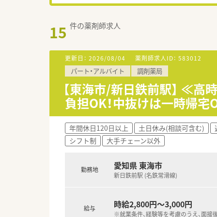
件の薬剤師求人
15
更新日：
2026/08/04
薬剤師求人ID：
583012
パート・アルバイト
調剤薬局
【東海市/新日鉄前駅】 ≪高
負担OK！中抜けは一時帰宅O
年間休日120日以上
土日休み(相談可含む)
シフト制
大手チェーン以外
愛知県 東海市
勤務地
新日鉄前駅 (名鉄常滑線)
時給2,800円～3,000円
給与
※就業条件、経験等を考慮のうえ、面接