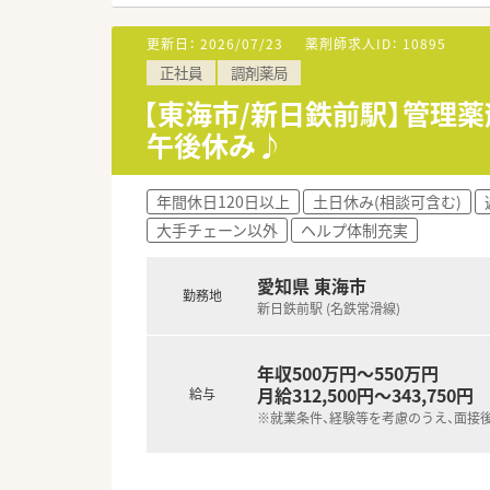
【職場環境と雰囲気】
■ 各店舗の年齢構成は20代か
更新日：
2026/07/23
薬剤師求人ID：
10895
■ 店舗間のヘルプ体制が充実
正社員
調剤薬局
■ 経営陣との距離が近く風通
【東海市/新日鉄前駅】管理薬
【やりがい/おすすめポイント】
午後休み♪
■ 代表が現場の状況を深く理
■ 新しいことに挑戦できる企
■ 手厚い福利厚生や資格取得
年間休日120日以上
土日休み(相談可含む)
大手チェーン以外
ヘルプ体制充実
愛知県 東海市
勤務地
新日鉄前駅 (名鉄常滑線)
年収500万円～550万円
月給312,500円～343,750円
給与
※就業条件、経験等を考慮のうえ、面接