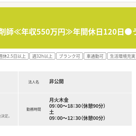
ら30代の若手スタッフが多く活気にあふれ賑やかでとても明る
しているため有給休暇の取得や急な欠勤時にもお互いに助け合う
しの良い職場環境であり現場の意見や新しいアイデアが採用され
剤師≪年収550万円≫年間休日120日●
解しているため従業員の働きやすさが常に考慮されており非常に
業風土があり調剤業務だけでなく幅広い視点で医療に関わるやり
支援制度が整っているため自身の成長を実感しながら安心して長
週休2.5日以上
週32h以上
ブランク可
車通勤可
生活環境充実
非公開
法人名
月火木金
09：00～18：30（休憩90分）
勤務時間
土
後決定。
09：00～12：30（休憩00分）