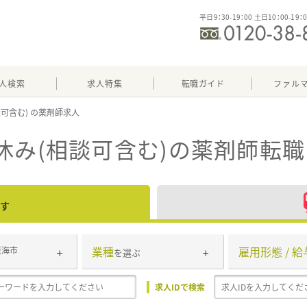
平日9：30-19：00 土日10：00-19：
人検索
求人特集
転職ガイド
ファル
談可含む)
休み(相談可含む)
の薬剤師転職
す
業種
雇用形態 / 給
東海市
を選ぶ
求人IDで検索