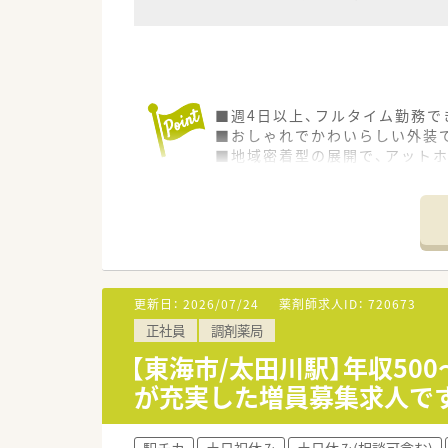
■週4日以上、フルタイム勤務で
■おしゃれでかわいらしい外装
■地域密着型の展開で、アット
■調剤薬局ブランクのある方も
■50代以上の方のご相談も可能
更新日：
2026/07/24
薬剤師求人ID：
720673
正社員
調剤薬局
【東海市/太田川駅】年収50
が充実した増員募集求人で
駅チカ
土日祝休み
土日休み(相談可含む)