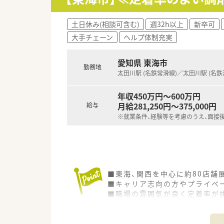
土日休み(相談可含む)
週32h以上
新卒可
大手チェーン
ヘルプ体制充実
愛知県 東海市
勤務地
太田川駅 (名鉄常滑線)／太田川駅 (名鉄
年収450万円～600万円
月給281,250円～375,000円
給与
※就業条件、経験等を考慮のうえ、面接
■東海、関西を中心に約80店舗
■キャリア志向の方やプライベ
■職場の雰囲気が良く定着率が