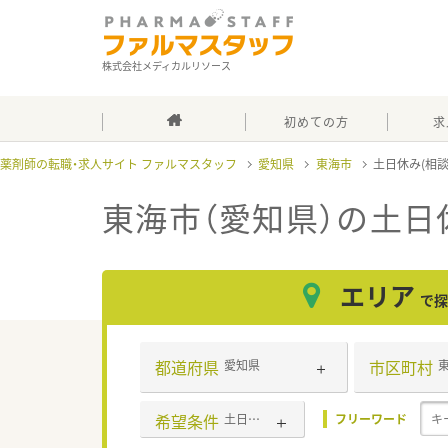
株式会社メディカルリソース
初めての方
求
薬剤師の転職・求人サイト ファルマスタッフ
愛知県
東海市
土日休み(相
東海市（愛知県）の土日
エリア
で探
都道府県
市区町村
愛知県
希望条件
土日休み(相談可含む)
フリーワード