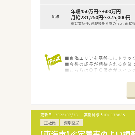
年収450万円～600万円
月給281,250円～375,000円
給与
※就業条件、経験等を考慮のうえ、面接
■東海エリアを基盤ににドラッ
■今後の成長が期待される企業
■こちらはＯＴＣ販売がメイン
更新日：
2026/07/23
薬剤師求人ID：
178885
正社員
調剤薬局
【東海市】≪定着率のよい調