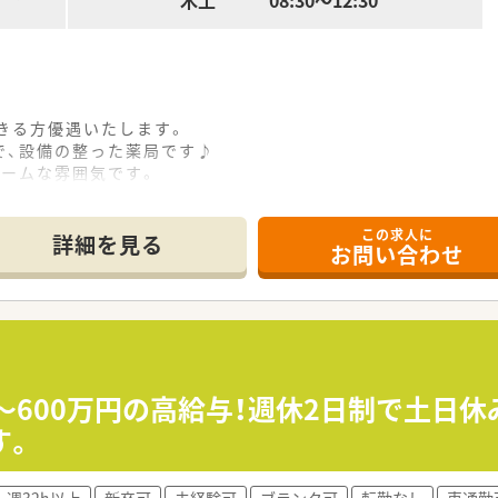
木土 08:30～12:30
きる方優遇いたします。
で、設備の整った薬局です♪
ホームな雰囲気です。
相談可能です。
です。
この求人に
詳細を見る
お問い合わせ
0〜600万円の高給与！週休2日制で土日
す。
週32h以上
新卒可
未経験可
ブランク可
転勤なし
車通勤