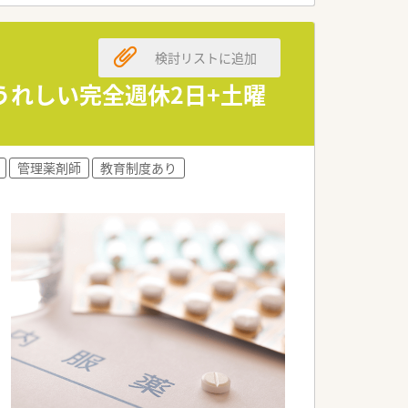
い雰囲気が特徴です。
温かい風土があります。
検討リストに追加
やすい社風です。
うれしい完全週休2日+土曜
働きやすい環境です。
がいを強く感じられます。
く働くことができます。
管理薬剤師
教育制度あり