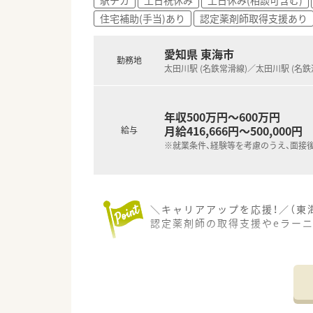
住宅補助(手当)あり
認定薬剤師取得支援あり
愛知県 東海市
勤務地
太田川駅 (名鉄常滑線)／太田川駅 (名鉄
年収500万円～600万円
月給416,666円～500,000円
給与
※就業条件、経験等を考慮のうえ、面接
＼キャリアアップを応援！／（東
認定薬剤師の取得支援やeラー
【店舗情報と応需状況について】
■ 愛知県東海市に位置し最寄り
■ 通勤に便利な立地環境であ
■ 詳細な応需科目や処方箋枚