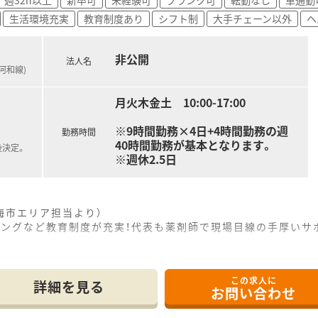
生活環境充実
教育制度あり
シフト制
大手チェーン以外
ヘ
非公開
法人名
河和線)
月火木金土 10:00-17:00
※9時間勤務×4日+4時間勤務の週
勤務時間
40時間勤務が基本となります。
後決定。
※週休2.5日
海市エリア担当より）
ニングなど教育制度が充実！代表も薬剤師で現場目線の手厚いサ
駅である太田川駅からは徒歩で10分ほどの距離にある調剤薬局
この求人に
りながらも地域に根ざした医療提供を行い患者様の健康をしっか
詳細を見る
お問い合わせ
数は現在確認中ですが幅広い処方箋に対応できる柔軟な体制を整