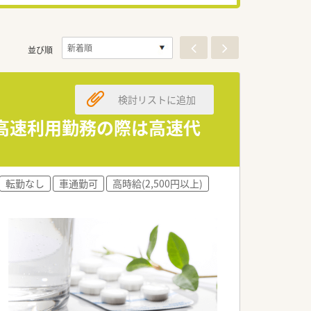
並び順
検討リストに追加
境！高速利用勤務の際は高速代
転勤なし
車通勤可
高時給(2,500円以上)