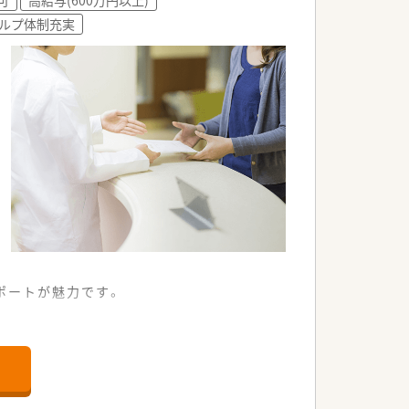
ルプ体制充実
ポートが魅力です。
です。
りとサポートします。
えています。