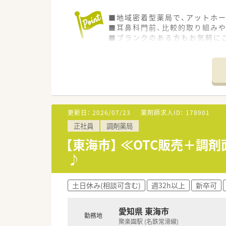
■地域密着型薬局で、アットホ
■耳鼻科門前、比較的取り組み
■ブランクのある方もお気軽に
更新日：
2026/07/23
薬剤師求人ID：
178901
正社員
調剤薬局
【東海市】 ≪OTC販売＋
♪
土日休み(相談可含む)
週32h以上
新卒可
愛知県 東海市
勤務地
聚楽園駅 (名鉄常滑線)