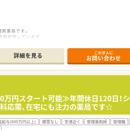
調剤薬局です。
店舗展開しています。
長著しい法人です。
場に入られていらっしゃいます。
この求人に
詳細を見る
お問い合わせ
に位置しています。公共交通機関での通勤も便利な好立地です。
門前予定のため、スキルアップ出来る環境です！
ども積極的に対応していきたいご予定です。
50万円スタート可能≫年間休日120日！
内科応需、在宅にも注力の薬局です☆
高給与(600万円以上)
積雪なし
空港近く
管理薬剤師
管理職