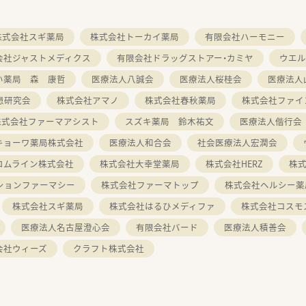
株式会社スギ薬局
株式会社トーカイ薬局
有限会社ハーモニー
会社ジャストメディクス
有限会社ドラッグストアー・カミヤ
ウエル
い薬局 森 康哲
医療法人八誠会
医療法人桜桂会
医療法人
患研究会
株式会社アマノ
株式会社春秋薬局
株式会社ファイ
株式会社ファーマアシスト
スズキ薬局 鈴木祐文
医療法人偕行会
キョーワ薬局株式会社
医療法人和合会
社会医療法人宏潤会
ロムライン株式会社
株式会社大幸堂薬局
株式会社HERZ
株
ションファーマシー
株式会社ファーマトップ
株式会社ヘルシー薬
株式会社スギ薬局
株式会社はるひメディファ
株式会社コスモ
医療法人名古屋澄心会
有限会社バード
医療法人積善会
会社ウィーズ
クラフト株式会社