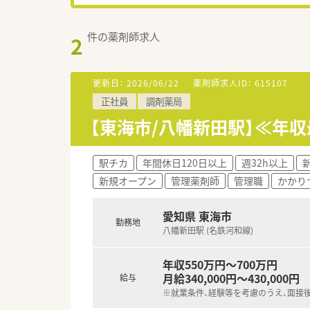
件の薬剤師求人
2
更新日：
2026/06/22
薬剤師求人ID：
615107
正社員
調剤薬局
【東海市/八幡新田駅】≪年
駅チカ
年間休日120日以上
週32h以上
新規オープン
管理薬剤師
管理職
かかり
愛知県 東海市
勤務地
八幡新田駅 (名鉄河和線)
年収550万円～700万円
月給340,000円～430,000円
給与
※就業条件、経験等を考慮のうえ、面接