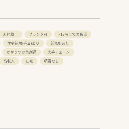
未経験可
ブランク可
~18時までの職場
住宅補助(手当)あり
託児所あり
かかりつけ薬剤師
大手チェーン
高収入
在宅
積雪なし