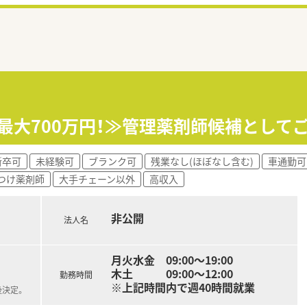
収最大700万円！≫管理薬剤師候補とし
新卒可
未経験可
ブランク可
残業なし(ほぼなし含む)
車通勤可
つけ薬剤師
大手チェーン以外
高収入
非公開
法人名
月火水金 09:00～19:00
木土 09:00～12:00
勤務時間
※上記時間内で週40時間就業
後決定。