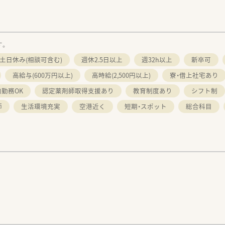
す。
土日休み(相談可含む)
週休2.5日以上
週32h以上
新卒可
高給与(600万円以上)
高時給(2,500円以上)
寮・借上社宅あり
勤務OK
認定薬剤師取得支援あり
教育制度あり
シフト制
師
生活環境充実
空港近く
短期・スポット
総合科目