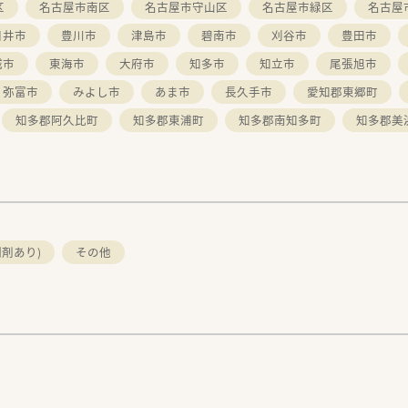
区
名古屋市南区
名古屋市守山区
名古屋市緑区
名古屋
日井市
豊川市
津島市
碧南市
刈谷市
豊田市
城市
東海市
大府市
知多市
知立市
尾張旭市
弥富市
みよし市
あま市
長久手市
愛知郡東郷町
知多郡阿久比町
知多郡東浦町
知多郡南知多町
知多郡美
剤あり)
その他