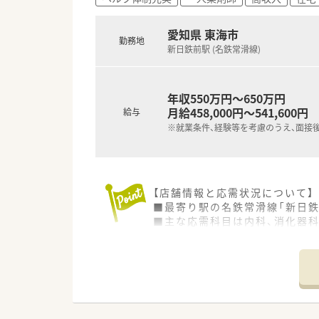
愛知県 東海市
勤務地
新日鉄前駅 (名鉄常滑線)
年収550万円～650万円
月給458,000円～541,600円
給与
※就業条件、経験等を考慮のうえ、面接
【店舗情報と応需状況について】
■最寄り駅の名鉄常滑線「新日鉄
■主な応需科目は内科、消化器科
■薬剤師は常時2名体制で、事務
■在宅の担当数が多く、在宅業
【募集背景と求める人物像につい
■在宅医療に興味があり、患者
■未経験の方でも、これからス