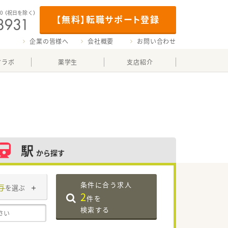
00
（祝日を除く）
【無料】転職サポート登録
企業の皆様へ
会社概要
お問い合わせ
マラボ
薬学生
支店紹介
駅
から探す
条件に合う求人
与
を選ぶ
2
件を
検索する