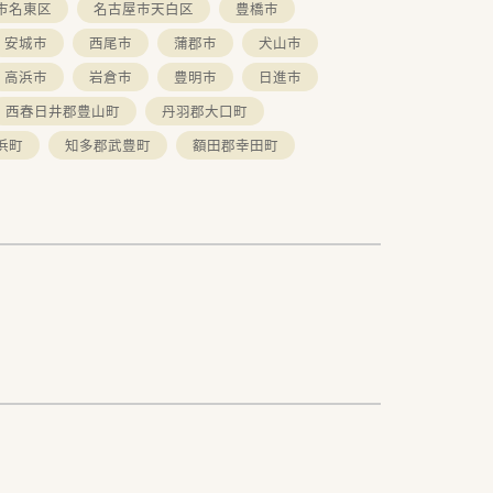
市名東区
名古屋市天白区
豊橋市
安城市
西尾市
蒲郡市
犬山市
高浜市
岩倉市
豊明市
日進市
西春日井郡豊山町
丹羽郡大口町
浜町
知多郡武豊町
額田郡幸田町