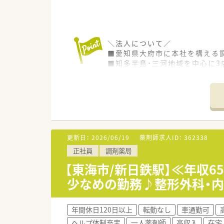
＼法人について／
■愛知県大府市に本社を構える
■知多半島・三河地域を中心に3
■新規出店を控えているなど成
■代表も薬剤師として現在も現
＼店舗について／
■八幡新田駅から徒歩1分ほど
■複数科目を扱うクリニックの
■ゆくゆく在宅やかかりつけな
更新日：
2026/06/19
薬剤師求人ID：
362338
正社員
調剤薬局
【東海市/新日鉄駅】≪年収6
少なめの勤務♪整形外科・
年間休日120日以上
転勤なし
車通勤可
ヘルプ体制充実
一人薬剤師
高収入
在宅