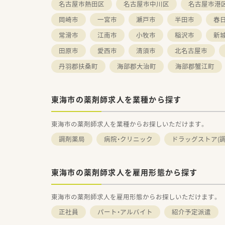
名古屋市熱田区
名古屋市中川区
名古屋市港
岡崎市
一宮市
瀬戸市
半田市
春
常滑市
江南市
小牧市
稲沢市
新
田原市
愛西市
清須市
北名古屋市
丹羽郡扶桑町
海部郡大治町
海部郡蟹江町
東海市の薬剤師求人を業種から探す
東海市の薬剤師求人を業種からお探しいただけます。
調剤薬局
病院・クリニック
ドラッグストア(調
東海市の薬剤師求人を雇用形態から探す
東海市の薬剤師求人を雇用形態からお探しいただけます。
正社員
パート・アルバイト
紹介予定派遣