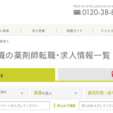
平日9：30-19：00 土日10：00-19：
人検索
求人特集
転職ガイド
ファル
職
の薬剤師転職・求人情報一覧
す
業種
雇用形態 / 給
東海市
を選ぶ
求人IDで検索