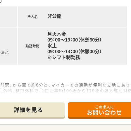
非公開
法人名
月火木金
09：00～19：00（休憩60分）
水土
勤務時間
09：00～13：00（休憩00分）
後決定。
※シフト制勤務
前駅」から車で約6分と、マイカーでの通勤が便利な立地にあり
、外科、整形外科で、1日に平均100枚から120枚の処方箋に対
員も8名在籍しており、協力しながら業務を進めています。
務の経験を積みたい方にオススメの求人です。
この求人に
詳細を見る
お問い合わせ
て】
様とのコミュニケーションを大切にできる方を歓迎いたします。
キルを身につけたいという意欲のある方であればご応募可能です