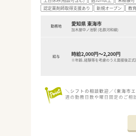
■調剤未経験からスタートした
認定薬剤師取得支援あり
新規オープン
教
す。
■自身の頑張りが直接評価に繋
愛知県 東海市
勤務地
加木屋中ノ池駅 (名鉄河和線)
時給2,000円～2,200円
給与
※年齢、経験等を考慮のうえ面接後正式
＼シフトの相談歓迎／（東海市エ
週の勤務日数や曜日固定のご相
【店舗情報と応需状況について】
■加木屋中ノ池駅から徒歩12
■隣接するクリニックからの皮膚
■月火木金曜日は19時まで、水