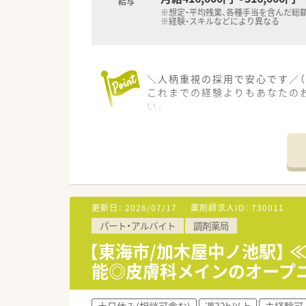
給与
※想定・平均残業、各種手当を含んだ総
※経験・スキルなどにより異なる
＼人柄重視の採用で安心です／（
これまでの経験よりもあなたの
い。
【店舗情報と応需状況について】
■加木屋中ノ池駅から徒歩12
■隣接するクリニックからの皮膚
■月火木金曜日は19時まで、水
【想定される業務内容】
更新日：
2026/07/17
薬剤師求人ID：
730011
■皮膚科の処方箋を中心とした
パート・アルバイト
調剤薬局
■患者様一人ひとりに対して丁
■店舗での一般用医薬品の販売
【東海市/加木屋中ノ池駅】 
す。
能◎皮膚科メインのオープ
【こんな方が活躍中】
■20代から30代の若手スタッ
土日休み(相談可含む)
週32h以上
未経験可