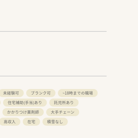
未経験可
ブランク可
~18時までの職場
住宅補助(手当)あり
託児所あり
かかりつけ薬剤師
大手チェーン
高収入
在宅
積雪なし