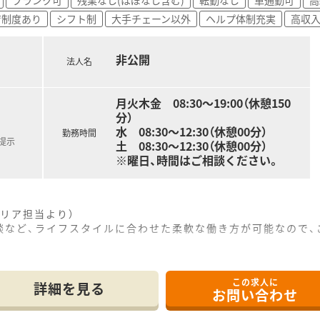
方でも、持ち前の明るさとコミュニケーション能力を活かして
育制度あり
シフト制
大手チェーン以外
ヘルプ体制充実
高収
がるため、目標達成に向けて高い意欲を持ち、自己成長を楽しみ
非公開
法人名
月火木金 08:30～19:00（休憩150
分）
水 08:30～12:30（休憩00分）
勤務時間
提示
土 08:30～12:30（休憩00分）
※曜日、時間はご相談ください。
リア担当より）
談など、ライフスタイルに合わせた柔軟な働き方が可能なので、
分ほどの場所に位置しており、通勤の際にはマイカーを利用して
この求人に
科処方箋をメインに応需しており、1日あたり約150枚の処方
詳細を見る
お問い合わせ
曜日と土曜日は午前中のみの営業となっており、メリハリをつ