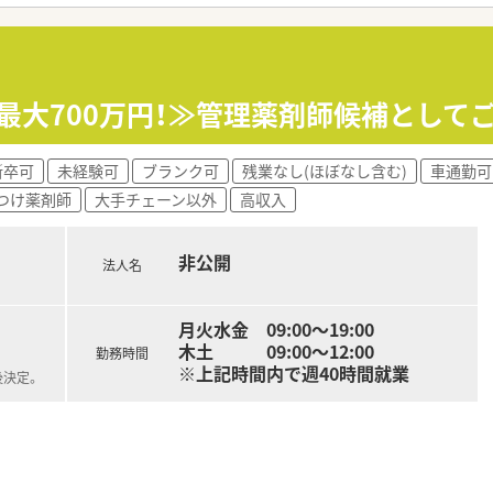
収最大700万円！≫管理薬剤師候補とし
新卒可
未経験可
ブランク可
残業なし(ほぼなし含む)
車通勤可
つけ薬剤師
大手チェーン以外
高収入
非公開
法人名
月火水金 09:00～19:00
木土 09:00～12:00
勤務時間
※上記時間内で週40時間就業
後決定。