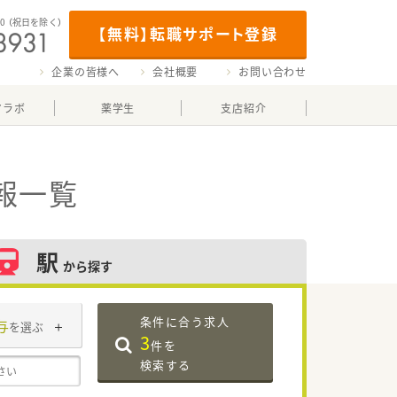
00
（祝日を除く）
【無料】転職サポート登録
企業の皆様へ
会社概要
お問い合わせ
マラボ
薬学生
支店紹介
報一覧
駅
から探す
条件に合う求人
与
を選ぶ
3
件を
検索する