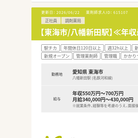
更新日：
2026/06/22
薬剤師求人ID：
615107
正社員
調剤薬局
【東海市/八幡新田駅】≪年
駅チカ
年間休日120日以上
週32h以上
新規オープン
管理薬剤師
管理職
かかり
愛知県 東海市
勤務地
八幡新田駅 (名鉄河和線)
年収550万円～700万円
月給340,000円～430,000円
給与
※就業条件、経験等を考慮のうえ、面接