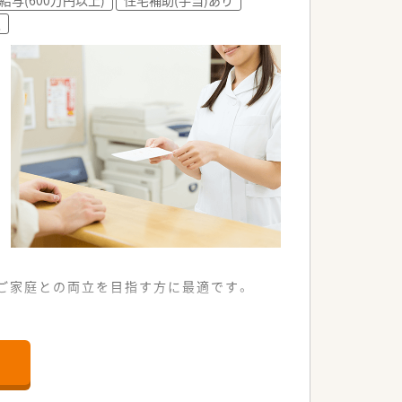
患者様から厚い信頼を得て活躍していま
入
ながら仕事に取り組む方が活躍中です。
ご家庭との両立を目指す方に最適です。
通うことも可能な店舗です。
箋に対応する予定となっています。
けて働くことができる環境です。