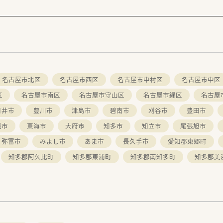
名古屋市北区
名古屋市西区
名古屋市中村区
名古屋市中区
区
名古屋市南区
名古屋市守山区
名古屋市緑区
名古屋
日井市
豊川市
津島市
碧南市
刈谷市
豊田市
城市
東海市
大府市
知多市
知立市
尾張旭市
弥富市
みよし市
あま市
長久手市
愛知郡東郷町
知多郡阿久比町
知多郡東浦町
知多郡南知多町
知多郡美