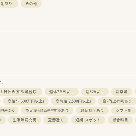
剤あり)
その他
す。
土日休み(相談可含む)
週休2.5日以上
週32h以上
新卒可
高給与(600万円以上)
高時給(2,500円以上)
寮・借上社宅あり
勤務OK
認定薬剤師取得支援あり
教育制度あり
シフト制
師
生活環境充実
空港近く
短期・スポット
総合科目