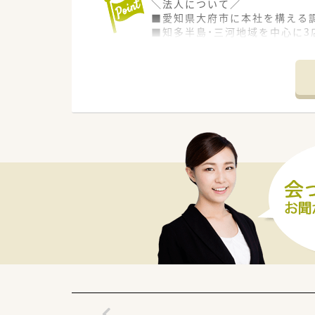
＼法人について／
■愛知県大府市に本社を構える
■知多半島・三河地域を中心に3
■新規出店を控えているなど成
■代表も薬剤師として現在も現
＼店舗について／
■八幡新田駅から徒歩1分ほど
■複数科目を扱うクリニックの
■ゆくゆく在宅やかかりつけな