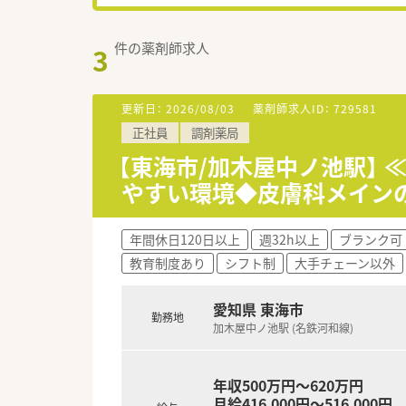
件の薬剤師求人
3
更新日：
2026/08/03
薬剤師求人ID：
729581
正社員
調剤薬局
【東海市/加木屋中ノ池駅】 
やすい環境◆皮膚科メイン
年間休日120日以上
週32h以上
ブランク可
教育制度あり
シフト制
大手チェーン以外
愛知県 東海市
勤務地
加木屋中ノ池駅 (名鉄河和線)
年収500万円～620万円
月給416,000円～516,000円