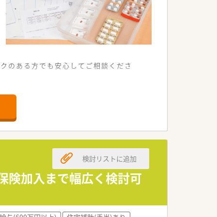
ンクのある方でも安心してご相談くださ
通うことも可能な店舗です。
箋に対応する予定となっています。
けて働くことができる環境です。
しっかりと身につけることができます。
検討リストに追加
しての信頼を築き上げるお仕事です。
適切なアドバイスを提供していただきま
社会保険加入まで幅広く検討可
新しいアイデアを出し合っています。
給与(600万円以上)
住宅補助(手当)あり