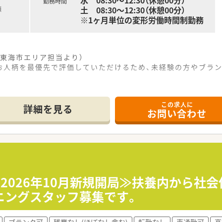
水 08:30～12:30（休憩00分）
勤務時間
土 08:30～12:30（休憩00分）
額
※1ヶ月単位の変形労働時間制勤務
東海市エリア担当より）
お人柄を最優先で評価していただけるため、未経験の方やブラ
この求人に
分ほどの場所に位置しており、通勤の際にはマイカーを利用して
詳細を見る
お問い合わせ
科処方箋をメインに応需しており、1日あたり約150枚の処方
曜日と土曜日は午前中のみの営業となっており、メリハリをつ
調剤業務をお任せするため、軟膏の混合など専門的なスキルを
寧な服薬指導や監査を行い、地域医療に貢献しながら薬剤師と
対応も行っていただき、患者様の幅広い健康相談に寄り添って
≪2026年10月新規開局≫扶養内から
ニングスタッフ募集です。
フが中心となって活発に意見を交換し、店舗運営の向上に向けて
ブランク可
残業なし(ほぼなし含む)
転勤なし
車通勤可
高