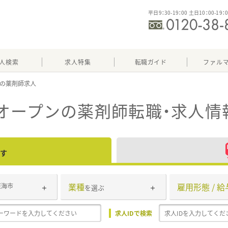
平日9：30-19：00 土日10：00-19：
人検索
求人特集
転職ガイド
ファル
オープン
の薬剤師転職・求人情
す
業種
雇用形態 / 給
東海市
を選ぶ
求人IDで検索