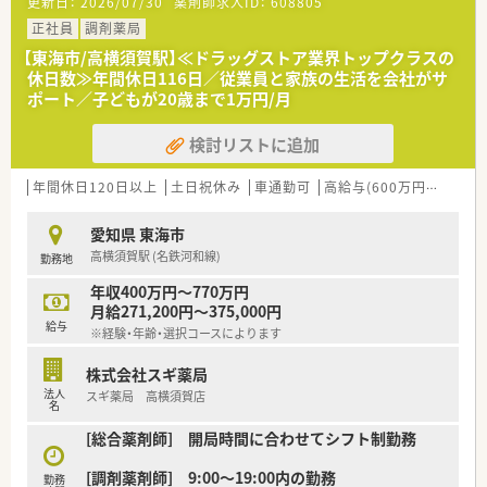
更新日：
2026/07/30
薬剤師求人ID：
608805
■総合薬剤師・調剤薬剤師（土日休み・19時までの勤務）どちらか
の働き方を選択できます
正社員
調剤薬局
■調剤併設型だけでなく「医療モール・クリニック併設店舗」「敷
【東海市/高横須賀駅】≪ドラッグストア業界トップクラスの
地内薬局」「訪問調剤特化型店舗」など様々な店舗を運営してい
休日数≫年間休日116日／従業員と家族の生活を会社がサ
ます
ポート／子どもが20歳まで1万円/月
■在宅医療にも積極的取り組んでおり「訪問調剤特化型店舗」を
50店舗以上、無菌調剤室は業界最多の51店舗設置しています
検討リストに追加
■「プラチナくるみん認定企業」「健康経営優良法人2023（大規模
法人部門）認定」等を取得し一人ひとりが働きやすい環境が整備
されています
年間休日120日以上
土日祝休み
車通勤可
高給与(600万円以上)
認
■充実した研修制度、人事制度、評価制度、キャリア支援制度等
があるのも特徴です
愛知県 東海市
高横須賀駅 (名鉄河和線)
勤務地
年収400万円～770万円
月給271,200円～375,000円
給与
※経験・年齢・選択コースによります
株式会社スギ薬局
法人
スギ薬局 高横須賀店
名
[総合薬剤師] 開局時間に合わせてシフト制勤務
[調剤薬剤師] 9:00～19:00内の勤務
勤務