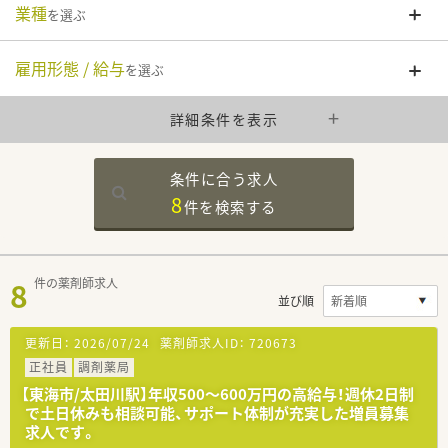
業種
を選ぶ
雇用形態 / 給与
を選ぶ
詳細条件を表示
条件に合う求人
8
件を
検索する
8
件の薬剤師求人
並び順
更新日：
2026/07/24
薬剤師求人ID：
720673
正社員
調剤薬局
【東海市/太田川駅】年収500〜600万円の高給与！週休2日制
で土日休みも相談可能、サポート体制が充実した増員募集
求人です。