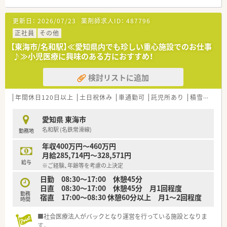
■ 通勤に便利な立地環境でありながらも地域に根ざした医療提
供を行い患者様の健康をしっかりとサポートします。
更新日：
2026/07/23
薬剤師求人ID：
487796
■ 詳細な応需科目や処方箋枚数は現在確認中ですが幅広い処方
箋に対応できる柔軟な体制を整えています。
正社員
その他
【東海市/名和駅】≪愛知県内でも珍しい重心施設でのお仕事
【職場環境と雰囲気】
♪≫小児医療に興味のある方におすすめ！
■ 各店舗の年齢構成は20代から30代の若手スタッフが多く活気
にあふれ賑やかでとても明るい雰囲気が特徴です。
検討リストに追加
■ 店舗間のヘルプ体制が充実しているため有給休暇の取得や急
な欠勤時にもお互いに助け合う温かい風土があります。
■ 経営陣との距離が近く風通しの良い職場環境であり現場の意
年間休日120日以上
土日祝休み
車通勤可
託児所あり
積雪なし
見や新しいアイデアが採用されやすい社風です。
愛知県 東海市
【やりがい/おすすめポイント】
名和駅 (名鉄常滑線)
勤務地
■ 代表が現場の状況を深く理解しているため従業員の働きやす
さが常に考慮されており非常に働きやすい環境です。
年収400万円～460万円
■ 新しいことに挑戦できる企業風土があり調剤業務だけでなく
月給285,714円～328,571円
幅広い視点で医療に関わるやりがいを強く感じられます。
給与
※ご経験、年齢等を考慮の上決定
■ 手厚い福利厚生や資格取得支援制度が整っているため自身の
成長を実感しながら安心して長く働くことができます。
日勤 08:30～17:00 休憩45分
日直 08:30～17:00 休憩45分 月1回程度
勤務
宿直 17:00～08:30 休憩60分以上 月1～2回程度
時間
■社会医療法人がバックとなり運営を行っている施設となりま
す。