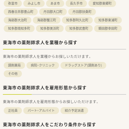
弥富市
みよし市
あま市
長久手市
愛知郡東郷町
西春日井郡豊山町
丹羽郡大口町
丹羽郡扶桑町
海部郡大治町
海部郡蟹江町
知多郡阿久比町
知多郡東浦町
知多郡南知多町
知多郡美浜町
知多郡武豊町
額田郡幸田町
東海市の薬剤師求人を業種から探す
東海市の薬剤師求人を業種からお探しいただけます。
調剤薬局
病院・クリニック
ドラッグストア(調剤あり)
その他
東海市の薬剤師求人を雇用形態から探す
東海市の薬剤師求人を雇用形態からお探しいただけます。
正社員
パート・アルバイト
紹介予定派遣
東海市の薬剤師求人をこだわり条件から探す