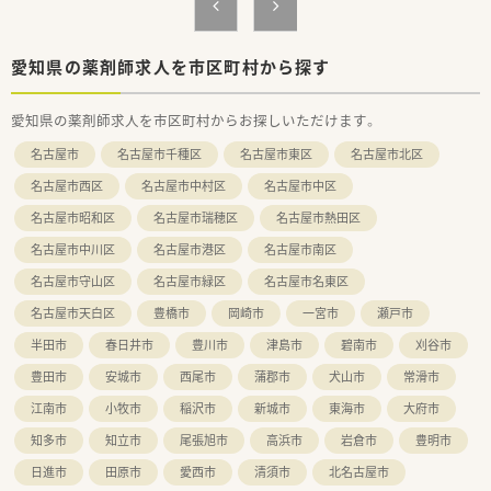
■東海圏の店舗は基本的に土日祝休みが中心となっており、残業
も少ないためワークライフバランスは抜群です。
■安心して長く働ける福利厚生が整っており、年に1回は1週間
程度の長期連休を取得できる制度もあります。
愛知県の薬剤師求人を市区町村から探す
■レジ打ちや品出しといった店舗側の業務はなく、薬剤師として
の本来の仕事にじっくりと集中できます。
愛知県の薬剤師求人を市区町村からお探しいただけます。
名古屋市
名古屋市千種区
名古屋市東区
名古屋市北区
名古屋市西区
名古屋市中村区
名古屋市中区
名古屋市昭和区
名古屋市瑞穂区
名古屋市熱田区
名古屋市中川区
名古屋市港区
名古屋市南区
名古屋市守山区
名古屋市緑区
名古屋市名東区
名古屋市天白区
豊橋市
岡崎市
一宮市
瀬戸市
半田市
春日井市
豊川市
津島市
碧南市
刈谷市
豊田市
安城市
西尾市
蒲郡市
犬山市
常滑市
江南市
小牧市
稲沢市
新城市
東海市
大府市
知多市
知立市
尾張旭市
高浜市
岩倉市
豊明市
日進市
田原市
愛西市
清須市
北名古屋市