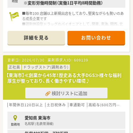
時間
※変形労働時間制（実働1日平均8時間勤務）
■毎年100 店舗以上新規出店をしており、堅実ながらも勢いのあ
る成長企業です
■調剤併設型ドラッグのパイオニアとして、関東、東海、関西、北
陸・信州を中心に約1,700店舗以上を展開しています
■研修制度は様々なプランがあり、集合研修だけでなく任意で受
詳細を見る
お問い合わせ
講可能な研修も幅広く用意されています
■店舗で活躍する従業員、社外で活躍する従業員、将来経営幹部
となる従業員など、薬剤師として様々な活躍ができるフィールド
を用意されています
更新日：
2026/07/30
薬剤師求人ID：
609139
■総合薬剤師・調剤薬剤師（土日休み・19時までの勤務）どちらか
の働き方を選択できます
正社員
ドラッグストア(調剤あり)
■調剤併設型だけでなく「医療モール・クリニック併設店舗」「敷
【東海市】≪創業から45年！歴史ある大手DGS≫様々な福利
地内薬局」「訪問調剤特化型店舗」など様々な店舗を運営してい
厚生が整っており、長く働きやすい環境♪
ます
■在宅医療にも積極的取り組んでおり「訪問調剤特化型店舗」を
検討リストに追加
50店舗以上、無菌調剤室は業界最多の51店舗設置しています
■「プラチナくるみん認定企業」「健康経営優良法人2023（大規模
法人部門）認定」等を取得し一人ひとりが働きやすい環境が整備
年間休日120日以上
土日祝休み
車通勤可
高給与(600万円以上)
認
されています
■充実した研修制度、人事制度、評価制度、キャリア支援制度等
愛知県 東海市
があるのも特徴です
名和駅 (名鉄常滑線)
勤務地