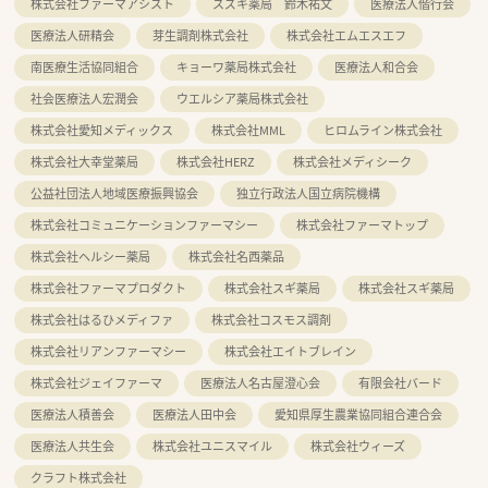
株式会社ファーマアシスト
スズキ薬局 鈴木祐文
医療法人偕行会
医療法人研精会
芽生調剤株式会社
株式会社エムエスエフ
南医療生活協同組合
キョーワ薬局株式会社
医療法人和合会
社会医療法人宏潤会
ウエルシア薬局株式会社
株式会社愛知メディックス
株式会社MML
ヒロムライン株式会社
株式会社大幸堂薬局
株式会社HERZ
株式会社メディシーク
公益社団法人地域医療振興協会
独立行政法人国立病院機構
株式会社コミュニケーションファーマシー
株式会社ファーマトップ
株式会社ヘルシー薬局
株式会社名西薬品
株式会社ファーマプロダクト
株式会社スギ薬局
株式会社スギ薬局
株式会社はるひメディファ
株式会社コスモス調剤
株式会社リアンファーマシー
株式会社エイトブレイン
株式会社ジェイファーマ
医療法人名古屋澄心会
有限会社バード
医療法人積善会
医療法人田中会
愛知県厚生農業協同組合連合会
医療法人共生会
株式会社ユニスマイル
株式会社ウィーズ
クラフト株式会社