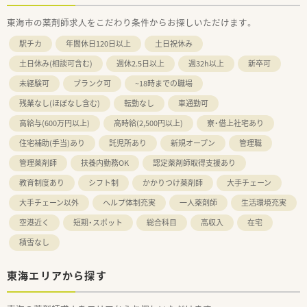
東海市の薬剤師求人をこだわり条件からお探しいただけます。
駅チカ
年間休日120日以上
土日祝休み
土日休み(相談可含む)
週休2.5日以上
週32h以上
新卒可
未経験可
ブランク可
~18時までの職場
残業なし(ほぼなし含む)
転勤なし
車通勤可
高給与(600万円以上)
高時給(2,500円以上)
寮・借上社宅あり
住宅補助(手当)あり
託児所あり
新規オープン
管理職
管理薬剤師
扶養内勤務OK
認定薬剤師取得支援あり
教育制度あり
シフト制
かかりつけ薬剤師
大手チェーン
大手チェーン以外
ヘルプ体制充実
一人薬剤師
生活環境充実
空港近く
短期・スポット
総合科目
高収入
在宅
積雪なし
東海エリアから探す