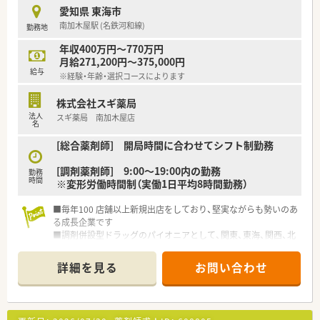
愛知県 東海市
南加木屋駅 (名鉄河和線)
勤務地
年収400万円～770万円
月給271,200円～375,000円
給与
※経験・年齢・選択コースによります
株式会社スギ薬局
法人
スギ薬局 南加木屋店
名
[総合薬剤師] 開局時間に合わせてシフト制勤務
[調剤薬剤師] 9:00～19:00内の勤務
勤務
時間
※変形労働時間制（実働1日平均8時間勤務）
■毎年100 店舗以上新規出店をしており、堅実ながらも勢いのあ
る成長企業です
■調剤併設型ドラッグのパイオニアとして、関東、東海、関西、北
陸・信州を中心に約1,700店舗以上を展開しています
■研修制度は様々なプランがあり、集合研修だけでなく任意で受
詳細を見る
お問い合わせ
講可能な研修も幅広く用意されています
■店舗で活躍する従業員、社外で活躍する従業員、将来経営幹部
となる従業員など、薬剤師として様々な活躍ができるフィールド
を用意されています