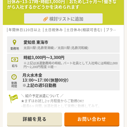
日休み・13-17時・時給3,000円｜おためし2ヶ月～！働きな
ます
がら入社するかどうかを決められます
■在宅医療にも積極的取り組んでおり「訪問調剤特化型店舗」を
50店舗以上、無菌調剤室は業界最多の51店舗設置しています
検討リストに追加
■「プラチナくるみん認定企業」「健康経営優良法人2023（大規模
法人部門）認定」等を取得し一人ひとりが働きやすい環境が整備
されています
年間休日120日以上
土日祝休み
土日休み(相談可含む)
ブランク可
■充実した研修制度、人事制度、評価制度、キャリア支援制度等
があるのも特徴です
愛知県 東海市
太田川駅 (名鉄常滑線)／太田川駅 (名鉄河和線)
勤務地
時給3,000円～3,300円
※上記は派遣勤務時の時給。パート社員として入社時には時給2,000
給与
円～2,200円程度 ※経
…
月火水木金
13：00～17：00（休憩00分）
勤務
※上記の週5日勤務
時間
＼ 紹介予定派遣について ／
★まずはお試し2ヶ月程度からご勤務OK！
・最長6ヶ月間、派遣社員として実際に勤務してみて、
パートになるかならないかを決められる働き方です。
・実際の業務・職場の環境などをご覧になってから入社となるの
詳細を見る
お問い合わせ
で、
ミスマッチが起きにくく、長く働きたい方にオススメ！