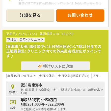
■愛知県三河地区の医療的ケア児を中心に地域の患者様を受け
入れていく方針です。
■小児医療にご興味のある方大歓迎です。
詳細を見る
お問い合わせ
■先進的な取り組みなどに携われる大きなチャンスのある法人
です。
更新日：
2026/07/23
薬剤師求人ID：
692350
正社員
病院・クリニック
【東海市/太田川駅】希少≪土日祝日休み≫17時15分までの
正職員募集！クリニック内での外来患者様対応がメインで
す♪
検討リストに追加
年間休日120日以上
土日祝休み
土日休み(相談可含む)
ブランク可
愛知県 東海市
新日鉄前駅 (名鉄常滑線)／太田川駅 (名鉄常滑線)／太田川駅 (名鉄河
勤務地
和線)
年収350万円～450万円
月給231,000円～322,200円
給与
※ご経験・ご年齢等を考慮いたします。