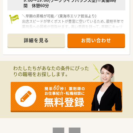
9：00～19：00(ワークライフバランス型)※実働8時
間 休憩60分
＼早期の昇格が可能／（東海市エリア担当より）
出店スピードが早くポストが豊富に空いているため、最短半年で
薬局長への昇格が目指せます。高い意欲を持って、早期にキャリ
アアップしたい方にぴったりです。
詳細を見る
お問い合わせ
【店舗情報と応需状況について】
■最寄り駅の尾張横須賀駅から徒歩9分ほどの場所に位置してお
り、電車だけでなく車での通勤にも非常に便利な調剤薬局です。
■処方箋は近隣クリニックの面対応を中心に1日あたり約10枚
応需しており、比較的落ち着いて業務に取り組めます。
わたしたちがあなたの条件にぴった
■開局時間は平日の9時から18時までとなっており、夜遅い勤務
りの職場をお探しします。
が発生しないため日々の予定が立てやすい環境です。
【募集背景と求める人物像について】
■東海エリアにおける出店強化と体制のさらなる向上のため、一
緒に地域医療を支えていただける正社員を募集しています。
■年齢は58歳位まで相談可能で、薬局長などの経験をお持ちの
管理職候補の方は特に優遇して採用中です。
■経験の有無に関わらず、周囲のスタッフと連携しながら患者様
へ明るく寄り添える方を求めております。
【勤務実態について】