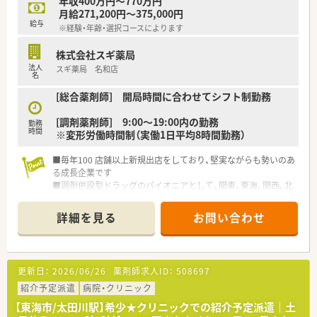
年収400万円～770万円
月給271,200円～375,000円
給与
※経験・年齢・選択コースによります
株式会社スギ薬局
法人
スギ薬局 名和店
名
[総合薬剤師] 開局時間に合わせてシフト制勤務
[調剤薬剤師] 9:00～19:00内の勤務
勤務
時間
※変形労働時間制（実働1日平均8時間勤務）
■毎年100 店舗以上新規出店をしており、堅実ながらも勢いのあ
る成長企業です
■調剤併設型ドラッグのパイオニアとして、関東、東海、関西、北
陸・信州を中心に約1,700店舗以上を展開しています
■研修制度は様々なプランがあり、集合研修だけでなく任意で受
詳細を見る
お問い合わせ
講可能な研修も幅広く用意されています
■店舗で活躍する従業員、社外で活躍する従業員、将来経営幹部
となる従業員など、薬剤師として様々な活躍ができるフィールド
を用意されています
更新日：
2026/06/26
薬剤師求人ID：
508697
■総合薬剤師・調剤薬剤師（土日休み・19時までの勤務）どちらか
の働き方を選択できます
紹介予定派遣
病院・クリニック
■調剤併設型だけでなく「医療モール・クリニック併設店舗」「敷
【東海市/太田川駅】希少★クリニックでの紹介予定派遣｜土
地内薬局」「訪問調剤特化型店舗」など様々な店舗を運営してい