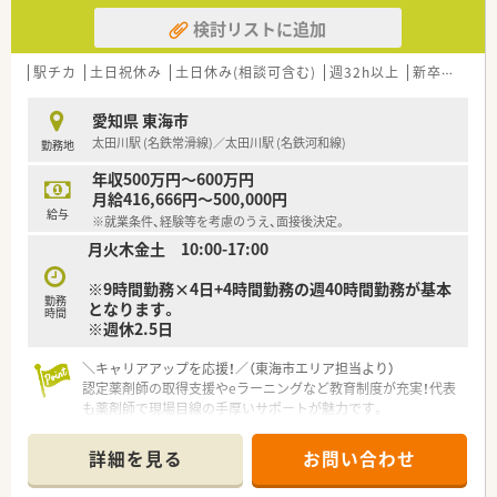
検討リストに追加
駅チカ
土日祝休み
土日休み(相談可含む)
週32h以上
新卒可
未
愛知県 東海市
太田川駅 (名鉄常滑線)／太田川駅 (名鉄河和線)
勤務地
年収500万円～600万円
月給416,666円～500,000円
給与
※就業条件、経験等を考慮のうえ、面接後決定。
月火木金土 10:00-17:00
※9時間勤務×4日+4時間勤務の週40時間勤務が基本
勤務
となります。
時間
※週休2.5日
＼キャリアアップを応援！／（東海市エリア担当より）
認定薬剤師の取得支援やeラーニングなど教育制度が充実！代表
も薬剤師で現場目線の手厚いサポートが魅力です。
【店舗情報と応需状況について】
詳細を見る
お問い合わせ
■ 愛知県東海市に位置し最寄り駅である太田川駅からは徒歩で
10分ほどの距離にある調剤薬局です。