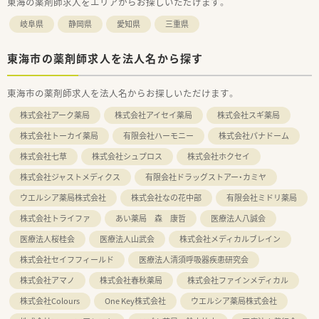
東海の薬剤師求人をエリアからお探しいただけます。
岐阜県
静岡県
愛知県
三重県
東海市の薬剤師求人を法人名から探す
東海市の薬剤師求人を法人名からお探しいただけます。
株式会社アーク薬局
株式会社アイセイ薬局
株式会社スギ薬局
株式会社トーカイ薬局
有限会社ハーモニー
株式会社パナドーム
株式会社七草
株式会社シュプロス
株式会社ホクセイ
株式会社ジャストメディクス
有限会社ドラッグストアー・カミヤ
ウエルシア薬局株式会社
株式会社なの花中部
有限会社ミドリ薬局
株式会社トライファ
あい薬局 森 康哲
医療法人八誠会
医療法人桜桂会
医療法人山武会
株式会社メディカルブレイン
株式会社セイフフィールド
医療法人清須呼吸器疾患研究会
株式会社アマノ
株式会社春秋薬局
株式会社ファインメディカル
株式会社Colours
One Key株式会社
ウエルシア薬局株式会社