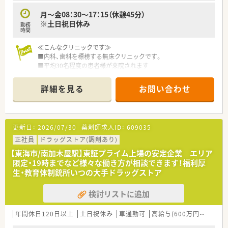
月～金08：30～17：15（休憩45分）
※土日祝日休み
勤務
時間
≪こんなクリニックです≫
■内科、歯科を標榜する無床クリニックです。
■平均30名程度の患者様が来院されます
■大手医療法人の傘下の為、お休みの際は応援も受けられ安心し
てご勤務いただけます。
詳細を見る
お問い合わせ
■グループ内の病院の勉強会への参加なども可能です。
≪業務内容≫
■外来患者様の調剤、監査、服薬指導
更新日：
2026/07/30
薬剤師求人ID：
609035
■医薬品の発注、管理など
正社員
ドラッグストア(調剤あり)
≪おすすめポイント≫
【東海市/南加木屋駅】東証プライム上場の安定企業 エリア
■希少な土日祝日休みの正社員求人です
限定・19時までなど様々な働き方が相談できます！福利厚
■8時30分～17時15分までの勤務です。夕診もありません。
生・教育体制銃所いつの大手ドラッグストア
■病院経験は不問です。調剤薬局の経験があればご応募可能で
す。
検討リストに追加
■大手医療法人傘下で安定した経営基盤のある病院です。
年間休日120日以上
土日祝休み
車通勤可
高給与(600万円以上)
認