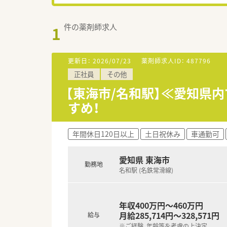
件の薬剤師求人
1
更新日：
2026/07/23
薬剤師求人ID：
487796
正社員
その他
【東海市/名和駅】≪愛知県
すめ！
年間休日120日以上
土日祝休み
車通勤可
愛知県 東海市
勤務地
名和駅 (名鉄常滑線)
年収400万円～460万円
月給285,714円～328,571円
給与
※ご経験、年齢等を考慮の上決定