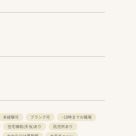
未経験可
ブランク可
~18時までの職場
住宅補助(手当)あり
託児所あり
かかりつけ薬剤師
大手チェーン