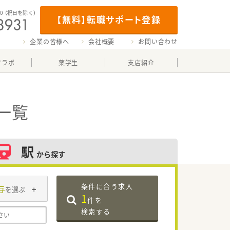
00
（祝日を除く）
【無料】転職サポート登録
企業の皆様へ
会社概要
お問い合わせ
マラボ
薬学生
支店紹介
一覧
駅
から探す
条件に合う求人
与
を選ぶ
1
件を
検索する