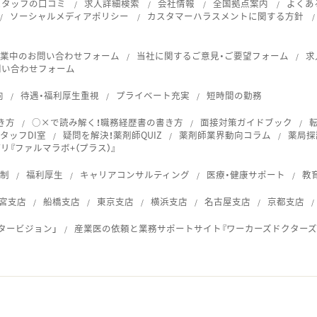
スタッフの口コミ
求人詳細検索
会社情報
全国拠点案内
よくあ
ソーシャルメディアポリシー
カスタマーハラスメントに関する方針
就業中のお問い合わせフォーム
当社に関するご意見・ご要望フォーム
求
問い合わせフォーム
向
待遇・福利厚生重視
プライベート充実
短時間の勤務
き方
○×で読み解く！職務経歴書の書き方
面接対策ガイドブック
タッフDI室
疑問を解決！薬剤師QUIZ
薬剤師業界動向コラム
薬局探
『ファルマラボ+（プラス）』
体制
福利厚生
キャリアコンサルティング
医療・健康サポート
教
宮支店
船橋支店
東京支店
横浜支店
名古屋支店
京都支店
タービジョン」
産業医の依頼と業務サポートサイト『ワーカーズドクターズ
ス