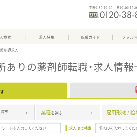
平日9：30-19：00 土日10：00-19：
人検索
求人特集
転職ガイド
ファル
所あり
の薬剤師転職・求人情報
す
業種
雇用形態 / 給
東海市
を選ぶ
求人IDで検索