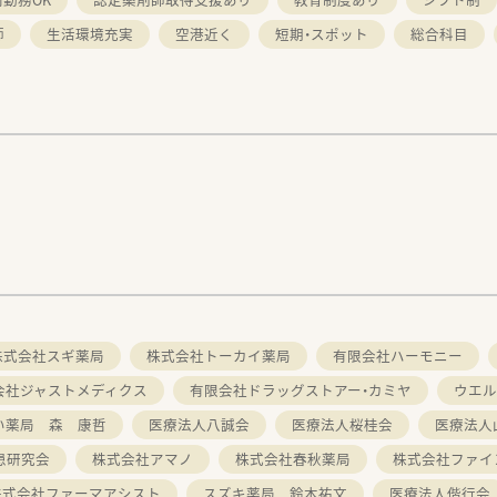
師
生活環境充実
空港近く
短期・スポット
総合科目
株式会社スギ薬局
株式会社トーカイ薬局
有限会社ハーモニー
会社ジャストメディクス
有限会社ドラッグストアー・カミヤ
ウエル
い薬局 森 康哲
医療法人八誠会
医療法人桜桂会
医療法人
患研究会
株式会社アマノ
株式会社春秋薬局
株式会社ファイ
株式会社ファーマアシスト
スズキ薬局 鈴木祐文
医療法人偕行会