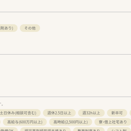
剤あり)
その他
す。
土日休み(相談可含む)
週休2.5日以上
週32h以上
新卒可
高給与(600万円以上)
高時給(2,500円以上)
寮・借上社宅あり
勤務OK
認定薬剤師取得支援あり
教育制度あり
シフト制