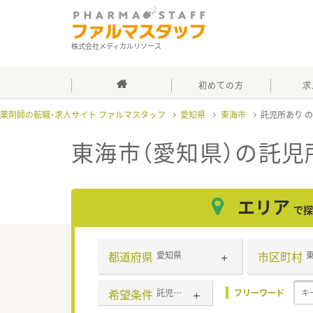
株式会社メディカルリソース
初めての方
求
薬剤師の転職・求人サイト ファルマスタッフ
愛知県
東海市
託児所あり
東海市（愛知県）の託児
エリア
で探
都道府県
市区町村
愛知県
希望条件
託児所あり
フリーワード