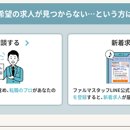
て】
に伴い、欠員補充も含めた体制向上のため、一緒に地域医療を支
希望の求人が見つからない…という方
で、薬局長などの経験をお持ちの管理職候補の方は特に優遇して
のスタッフと連携しながら患者様へ明るく寄り添える方を求めて
、現在は全国に600店舗以上を展開している業界トップクラス
相談する
新着
舗展開により、同規模のチェーンと比較しても高い利益率を維持
ポートシステムなど、薬剤師が安全に働けるよう最新の機械を導
含め、
転職のプロ
があなたの
ファルマスタッフLINE公
を登録
すると、
新着求人
が