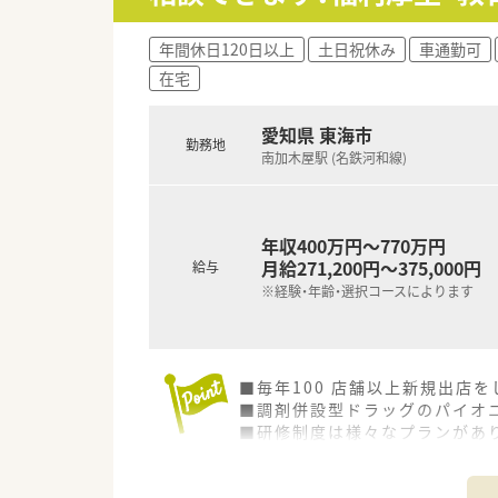
年間休日120日以上
土日祝休み
車通勤可
在宅
愛知県 東海市
勤務地
南加木屋駅 (名鉄河和線)
年収400万円～770万円
月給271,200円～375,000円
給与
※経験・年齢・選択コースによります
■毎年100 店舗以上新規出店
■調剤併設型ドラッグのパイオニ
■研修制度は様々なプランがあ
■店舗で活躍する従業員、社外
されています
■総合薬剤師・調剤薬剤師（土日