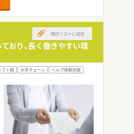
舗」など様々な店舗を運営しています
最多の51店舗設置しています
一人ひとりが働きやすい環境が整備されて
検討リストに追加
っており、長く働きやすい環
シフト制
大手チェーン
ヘルプ体制充実