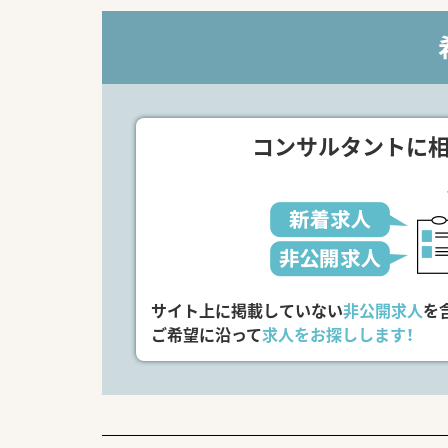
【募集背景と求める人物像につい
■東海エリアにおける出店強化
■年齢は58歳位まで相談可能
■経験の有無に関わらず、周囲
【法人特徴について】
■創業150年以上の歴史を誇り
コンサルタントに
■利便性と信頼性を集約した店
■音声入力薬歴やピッキングサ
サイト上に掲載していない
非公開求人
を
ご希望に沿って
求人をお探しします！