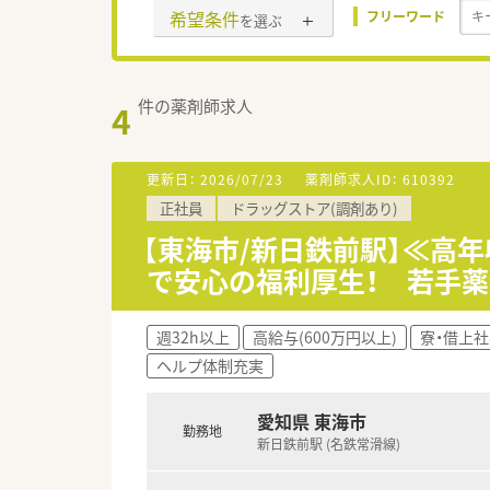
希望条件
フリーワード
を選ぶ
件の薬剤師求人
4
更新日：
2026/07/23
薬剤師求人ID：
610392
正社員
ドラッグストア(調剤あり)
【東海市/新日鉄前駅】≪高
で安心の福利厚生！ 若手
週32h以上
高給与(600万円以上)
寮・借上
ヘルプ体制充実
愛知県 東海市
勤務地
新日鉄前駅 (名鉄常滑線)