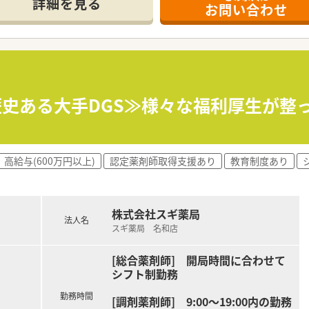
詳細を見る
お問い合わせ
ール・クリニック併設店舗」「敷地内薬局」「訪問調剤特化型店
おり「訪問調剤特化型店舗」を50店舗以上、無菌調剤室は業界
「健康経営優良法人2023（大規模法人部門）認定」等を取得し
評価制度、キャリア支援制度等があるのも特徴です
！歴史ある大手DGS≫様々な福利厚生が整
高給与(600万円以上)
認定薬剤師取得支援あり
教育制度あり
株式会社スギ薬局
法人名
スギ薬局 名和店
[総合薬剤師] 開局時間に合わせて
シフト制勤務
勤務時間
[調剤薬剤師] 9:00～19:00内の勤務