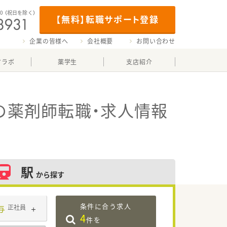
00
（祝日を除く）
【無料】転職サポート登録
企業の皆様へ
会社概要
お問い合わせ
マラボ
薬学生
支店紹介
の薬剤師転職・求人情報
駅
から探す
条件に合う求人
与
正社員
4
件を