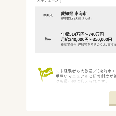
愛知県 東海市
勤務地
聚楽園駅 (名鉄常滑線)
年収514万円～740万円
月給240,000円～350,000円
給与
※就業条件、経験等を考慮のうえ、面接
＼未経験者も大歓迎／（東海市エ
手厚いマニュアルと研修制度が
クも最小限に抑えられます。
【店舗情報と応需状況について】
■最寄り駅である聚楽園駅から
■近隣にあるクリニックの医療
■平日は19時まで、土曜日は1