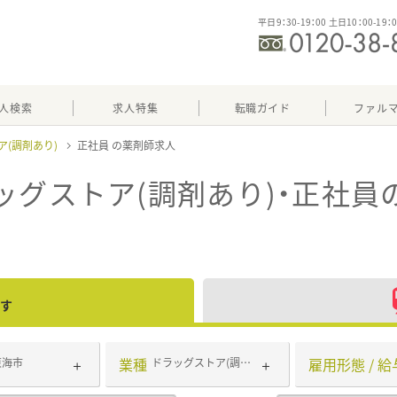
平日9：30-19：00 土日10：00-19：
人検索
求人特集
転職ガイド
ファル
ア(調剤あり)
正社員
ッグストア(調剤あり)・正社員
す
業種
雇用形態 / 給
東海市
ドラッグストア(調剤あり)