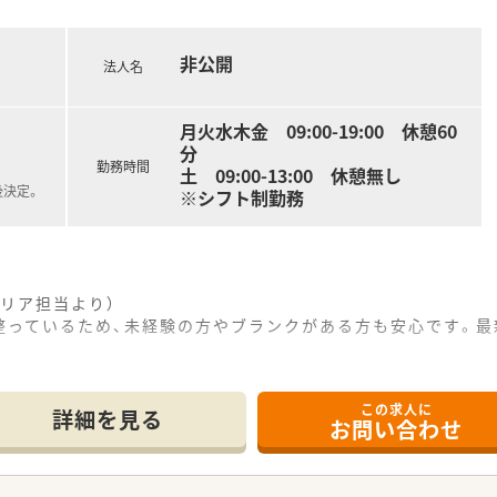
非公開
法人名
月火水木金 09:00-19:00 休憩60
分
勤務時間
土 09:00-13:00 休憩無し
後決定。
※シフト制勤務
リア担当より）
整っているため、未経験の方やブランクがある方も安心です。最
この求人に
車で5分ほどの場所に位置しており、マイカーでストレスなく快
詳細を見る
お問い合わせ
機関から面対応で処方箋を応需しており、じっくりと患者様に向
3時までの開局となっており、無理のないローテーションを組ん