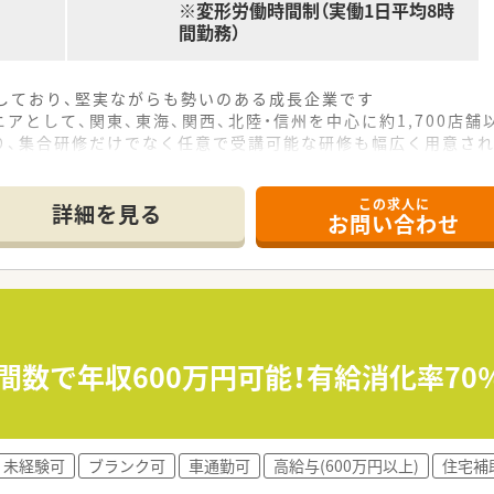
※変形労働時間制（実働1日平均8時
間勤務）
をしており、堅実ながらも勢いのある成長企業です
アとして、関東、東海、関西、北陸・信州を中心に約1,700店
り、集合研修だけでなく任意で受講可能な研修も幅広く用意さ
で活躍する従業員、将来経営幹部となる従業員など、薬剤師とし
この求人に
休み・19時までの勤務）どちらかの働き方を選択できます
詳細を見る
お問い合わせ
ール・クリニック併設店舗」「敷地内薬局」「訪問調剤特化型店
おり「訪問調剤特化型店舗」を50店舗以上、無菌調剤室は業界
「健康経営優良法人2023（大規模法人部門）認定」等を取得し
評価制度、キャリア支援制度等があるのも特徴です
間数で年収600万円可能！有給消化率7
未経験可
ブランク可
車通勤可
高給与(600万円以上)
住宅補