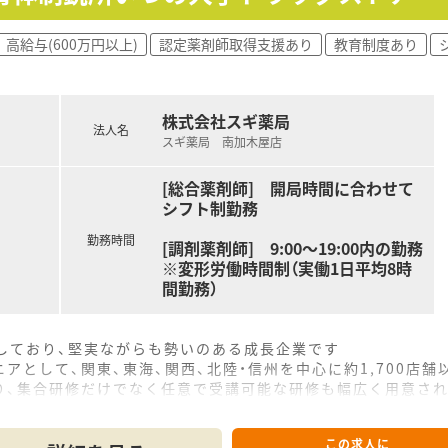
高給与(600万円以上)
認定薬剤師取得支援あり
教育制度あり
株式会社スギ薬局
法人名
スギ薬局 南加木屋店
[総合薬剤師] 開局時間に合わせて
シフト制勤務
勤務時間
[調剤薬剤師] 9:00～19:00内の勤務
※変形労働時間制（実働1日平均8時
間勤務）
をしており、堅実ながらも勢いのある成長企業です
アとして、関東、東海、関西、北陸・信州を中心に約1,700店
り、集合研修だけでなく任意で受講可能な研修も幅広く用意さ
で活躍する従業員、将来経営幹部となる従業員など、薬剤師とし
この求人に
休み・19時までの勤務）どちらかの働き方を選択できます