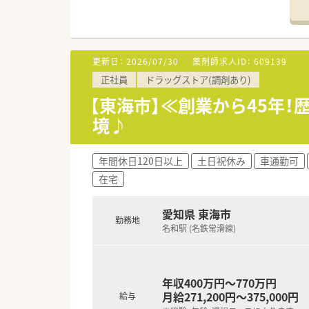
■調剤併設型だけでなく「医療モ
■在宅医療にも積極的取り組んで
■「プラチナくるみん認定企業」
います
更新日：
2026/07/30
薬剤師求人ID：
609139
■充実した研修制度、人事制度、
正社員
ドラッグストア(調剤あり)
【東海市】≪創業から45年
境♪
年間休日120日以上
土日祝休み
車通勤可
在宅
愛知県 東海市
勤務地
名和駅 (名鉄常滑線)
年収400万円～770万円
月給271,200円～375,000円
給与