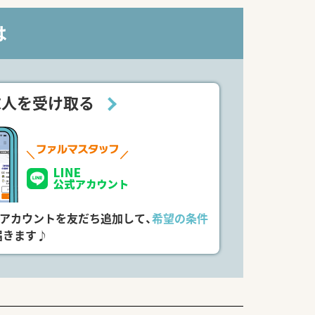
える正社員を募集しています。
は
採用中です。
おります。
の成長企業です。
求人を受け取る
しています。
入済みです。
式アカウントを友だち追加して、
希望の条件
届きます♪