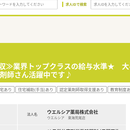
求人IDで検索
年収≫業界トップクラスの給与水準★ 
薬剤師さん活躍中です♪
社宅あり
住宅補助(手当)あり
認定薬剤師取得支援あり
教育制度
ウエルシア薬局株式会社
法人名
ウエルシア 東海荒尾店