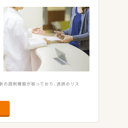
新の調剤機器が揃っており、過誤のリス
適に通勤できる店舗です。
き合える環境です。
で勤務ができます。