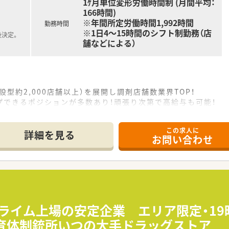
1ｹ月単位変形労働時間制 (月間平均：
166時間)
※年間所定労働時間1,992時間
勤務時間
※1日4～15時間のシフト制勤務（店
後決定。
舗などによる）
設型約2,000店舗以上）を展開し調剤店舗数業界TOP！
プできるポジションが多数あり！頑張り次第で高給与も可能！
、経験の少ない方でも500万前半スタートと業界TOP水準！
社内研修や外部組織と連携した研修を用意されています
この求人に
そ活躍できるキャリアパスが多種多様に用意されています。
詳細を見る
お問い合わせ
ジャーや営業部長等のマネジメントのポジションも増えます。
せるスペシャリストを目指すことも可能です。
部門等の本社スタッフなど活動領域は多種多様です。
おり、在宅医療へもしっかりと関わる事ができます。
能で、時短制度は小学5年生まで時短勤務ができるよう変更予定
イフバランスが整っています
員割引制度など嬉しいメリットもたくさんあります！
プライム上場の安定企業 エリア限定・1
教育体制銃所いつの大手ドラッグストア