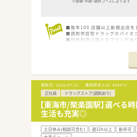
※経験・年齢・選択コースによります
■毎年100 店舗以上新規出店
■調剤併設型ドラッグのパイオニ
■研修制度は様々なプランがあ
■店舗で活躍する従業員、社外
されています
■総合薬剤師・調剤薬剤師（土日
■調剤併設型だけでなく「医療モ
■在宅医療にも積極的取り組んで
■「プラチナくるみん認定企業」
います
更新日：
2026/07/21
薬剤師求人ID：
409473
■充実した研修制度、人事制度、
正社員
ドラッグストア(調剤あり)
【東海市/聚楽園駅】選べる時
生活も充実◎
土日休み(相談可含む)
週32h以上
新卒可
大手チェーン