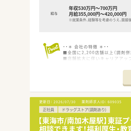
年収530万円～700万円
月給355,000円～420,000円
給与
※就業条件、経験等を考慮のうえ、面接
・・＊ 会社の特徴 ＊・・
■全国に2,200店舗以上（調剤併
■店舗拡大に伴いキャリアアッ
■経験や勤務コースによりますが
■職種や職域に合わせ、豊富な
■薬剤師が中心の会社だからこ
■店舗拡大に伴い、エリアマネ
■在宅や教育等の専門性を活か
■その他にも、管理部門や商品
■在宅実施店舗は年々増加して
更新日：
2026/07/30
薬剤師求人ID：
609035
■育児休暇は3歳まで取得が可
正社員
ドラッグストア(調剤あり)
■年間休日が120日とワークラ
■日用品から常備薬まで、従業
【東海市/南加木屋駅】東証
相談できます！福利厚生・