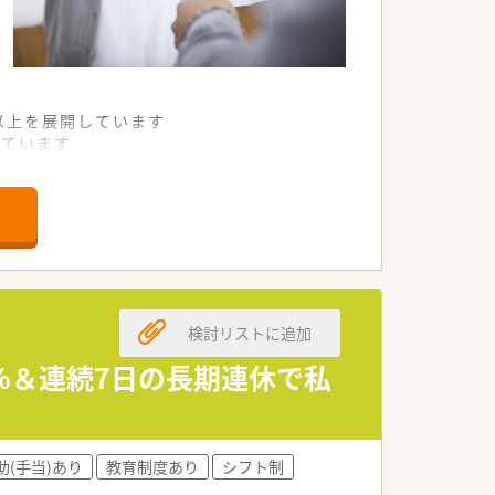
舗以上を展開しています
れています
て様々な活躍ができるフィールドを用意
舗」など様々な店舗を運営しています
最多の51店舗設置しています
一人ひとりが働きやすい環境が整備されて
検討リストに追加
0％＆連続7日の長期連休で私
助(手当)あり
教育制度あり
シフト制