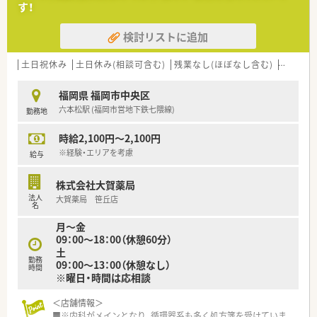
す！
【募集背景と求める人物像について】
■近遠エリアでの新店開局や在宅医療のニーズ増加に伴い、体制
検討リストに追加
強化とさらなるサービス向上のため増員募集をしています。
■人員体制が厚く整っているため、20代や30代の若手であれば
調剤未経験の方でも安心して相談が可能です。
土日祝休み
土日休み(相談可含む)
残業なし(ほぼなし含む)
車通勤
■原則として40代までの薬剤師を想定しており、即戦力として
周囲と協力しながら勤務できる方を求めています。
福岡県 福岡市中央区
六本松駅 (福岡市営地下鉄七隈線)
勤務地
【こんな方が活躍中】
■調剤業務の経験が浅い新卒の方から中途入社の30代の女性ま
時給2,100円～2,100円
で、お互いにサポートし合いながら活躍しています。
■処方箋の応需枚数が多いため、テキパキと効率よく業務をこな
※経験・エリアを考慮
給与
しながら多くの処方箋に触れたい方が活躍しています。
■定期的に来局される馴染みの患者様が多いため、コミュニケー
株式会社大賀薬局
ションを大切にしながら親身に対応できる方です。
法人
大賀薬局 笹丘店
名
月～金
09：00～18：00（休憩60分）
土
勤務
09：00～13：00（休憩なし）
時間
※曜日・時間は応相談
＜店舗情報＞
■※内科がメインとなり、循環器系も多く処方箋を受けていま