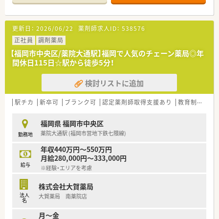
仕事帰りのお買い物や用事にも大変便利な環境にあります。
【法人特徴について】
更新日：
2026/06/22
薬剤師求人ID：
538576
■福岡県を中心にドラッグストアと調剤薬局を100店舗以上展
開しており、創業40年を超える地域密着型の安定した成長企業
正社員
調剤薬局
です。
【福岡市中央区/薬院大通駅】福岡で人気のチェーン薬局◎年
■調剤部門とドラッグ部門の分業が徹底されているため、薬剤師
間休日115日☆駅から徒歩5分！
はレジ打ちや品出しに追われることなく専門業務に集中できま
す。
検討リストに追加
■健康経営優良法人ホワイト500に5年連続で認定されており、
社員の健康増進や法令遵守を何よりも大切にしている法人で
す。
駅チカ
新卒可
ブランク可
認定薬剤師取得支援あり
教育制度あり
【こんな取り組みをしています】
福岡県 福岡市中央区
■地場チェーン3社が合同で開催する学術大会や自社のコンベン
薬院大通駅 (福岡市営地下鉄七隈線)
勤務地
ションを通じ、店舗の垣根を越えた社員同士の交流を深めていま
す。
年収440万円～550万円
■最先端の無人受取ロボットを導入した店舗を展開するなど、テ
月給280,000円～333,000円
クノロジーを活用した効率的な薬局運営を積極的に推進してい
給与
※経験・エリアを考慮
ます。
■フィットネスクラブや漢方専門店とのコラボ店舗を出店して
株式会社大賀薬局
おり、処方箋応需に留まらない多角的な地域医療に貢献していま
法人
大賀薬局 南薬院店
す。
名
月～金
【こんな方が活躍中】