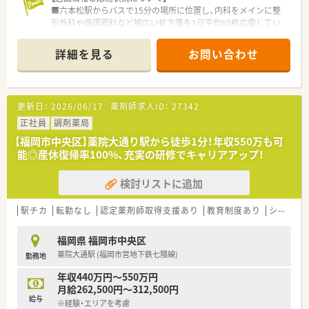
■六本松駅からバスで15分の場所に位置し、内科をメインに整
形外科や循環器科など幅広い処方箋を1日平均60枚応需してい
ます。
■人員体制は薬剤師が常勤3名にパート2名、事務員が4名と手厚
詳細を見る
お問い合わせ
く、一人あたりの対応枚数は約20枚とゆとりを持って働けます。
■在宅業務は施設1件と個人宅10数件を3km圏内で担当してお
り、地域支援体制加算2を取得するなど地域医療に貢献していま
す。
更新日：
2026/06/17
薬剤師求人ID：
27342
【募集背景と求める人物像について】
正社員
調剤薬局
■定期採用に伴う急募案件となっており、かかりつけ薬剤師業務
【福岡市中央区】薬院大通り駅から徒歩1分！年収550万も可
やフォローアップ、トレーシングレポートに前向きな方を求めて
能◎産休復帰率100%、充実の研修でキャリアアップ！
います。
■経験が浅い方でも、患者様への適切な管理指導や加算算定に対
検討リストに追加
する意識を高く持ち、向上心を持って取り組める方は大歓迎いた
します。
■20代から50代まで幅広い年齢層が受け入れ対象ですが、特に
駅チカ
転勤なし
認定薬剤師取得支援あり
教育制度あり
シフト制
長期的なキャリア形成を見据えた若手から中堅層の方は優遇さ
れます。
福岡県 福岡市中央区
薬院大通駅 (福岡市営地下鉄七隈線)
勤務地
【法人特徴について】
■福岡県を中心に116店舗を展開する九州最大手の薬局チェー
年収440万円～550万円
ンであり、病院門前から医療モールまで多種多様な形態を運営し
月給262,500円～312,500円
ています。
給与
※経験・エリアを考慮
■「従業員満足がお客様満足につながる」という理念のもと、最