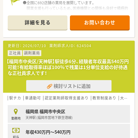
●全国に692店舗の薬局を展開しています。
やすい組織作りを心掛けています。
開業支援も行っているため、医療機関との関係も良好で積極的
にコミュニケーションを図っています。
●全国転勤がないエリア社員もありますので、地元で長く勤務す
詳細を見る
お問い合わせ
る事も可能です。
●独自の研修システムを活用し効率的かつ効果的なスキルアッ
プを支援しています。
その他、カフェテリア研修や社内学術大会などその方が目指す社
更新日：
2026/07/10
薬剤師求人ID：
624504
会人像に合わせた学ぶ環境が充実しています。
●将来は専門薬剤師として活躍される方、またはマネージャーと
正社員
調剤薬局
しての店舗運営に携わる方など、自身の志向に合わせたキャリア
【福岡市中央区/天神駅】駅徒歩6分、経験者年収最高540万円
が描けます。
可能！有給取得率ほぼ100％で残業は1分単位支給の好待遇
また希望者は人事、教育、経営コンサル等に携わることも可能で
な正社員求人です！
す。
●子育て支援も充実しており男女問わず子育てをしながら働く
検討リストに追加
方をサポートする様々な制度が整っています。
育休はお子さんが3歳になるまで取得でき、時短勤務は小学校1
年生の修了まで取得可能です。
駅チカ
車通勤可
認定薬剤師取得支援あり
教育制度あり
大手チェーン以外
●正社員の方は入社時から有給が付与されます。
そのほかにも休暇制度が充実しておりワークライフバランスを
福岡県 福岡市中央区
推奨している会社です。
天神駅 (福岡市営地下鉄空港線)
勤務地
年収430万円～540万円
給与