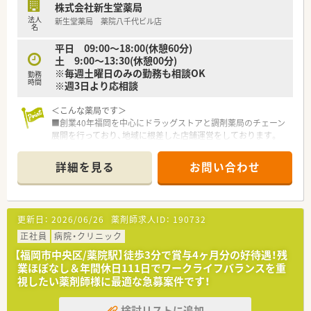
と考えており、社員のワークライフバランスを真剣に考え従業員
株式会社新生堂薬局
が働きやすい環境作りに取り組んでいます。
法人
新生堂薬局 薬院八千代ビル店
■出産・育児休暇の取得率が高く、常時30～40名が育児に専念し
名
ており復帰率が非常に高いです。
平日 09:00～18:00(休憩60分)
■正社員の就業時間は、週40時間の月単位の変形労働時間制。長
土 9:00～13:30(休憩00分)
時間になりがちな医療業界で「全社員残業ゼロ（繁忙期除く）」を
※毎週土曜日のみの勤務も相談OK
勤務
目指しております。
時間
※週3日より応相談
■九州ではめずらしい完全週休2日制の薬局で年間休日115日ご
ざいます。プライベートの充実が仕事の質につながるという観
＜こんな薬局です＞
点で、「従業員満足がお客様満足につながる」という理念の根幹
■創業40年福岡を中心にドラッグストアと調剤薬局のチェーン
であり、長年従業員から愛される秘訣です。
展開を行っており、地域に根差した店舗運営をしております。
ハートクロス休暇(長期有給消化制度)や育休・産休取得率が高
■自社にてかかりつけネットワークの構築や健康セミナー、スポ
く、長く働くことが出来る職場環境です。。
ーツイベントの協賛や実施を通じて地域医療サポートに取り組
詳細を見る
お問い合わせ
んでおります。
＜充実の研修制度＞
■調剤ロボット等、最新の調剤機器を導入し調剤・監査業務を効
■必須研修やアドバンス研修、マネジメント研修などご自身の
率化することで薬剤師の対人業務を強化しております。
レベルに応じた研修の受講が可能です。在宅やセルフメディケ
■ドラッグ部門と調剤部門は分かれておりますのでOTCの知識
ーション、漢方やがん専門薬剤師など、様々なキャリア構築に向
更新日：
2026/06/26
薬剤師求人ID：
190732
を身に着けながらもしっかりと分業ができております。
けた研修内容を取り揃えています。
正社員
病院・クリニック
■実務経験が無い方やブランクがある方も安心できる教育プロ
＜ワークライフ・バランスを推進＞
グラムがあるので安心してスキルアップ出来ます。
【福岡市中央区/薬院駅】徒歩3分で賞与4ヶ月分の好待遇！残
■社員の健康増進に取り組み、残業時間も毎年改善傾向で平均8
■社員教育に関しては、基本研修から興味ある分野を学べるテー
業ほぼなし＆年間休日111日でワークライフバランスを重
時間/月！ホワイト500にも認定されています！
マ別研修があり、その他年次や役職に合わせた研修が充実してい
視したい薬剤師様に最適な急募案件です！
■産育休からの復帰率97.2％と女性も長く働くことができる企
ます。
業です。
■がん専門薬剤師は、九州がんセンターと九州大学病院と提携を
検討リストに追加
■離職率7.4％と新卒からの定着率も高く「働きやすい」と定評の