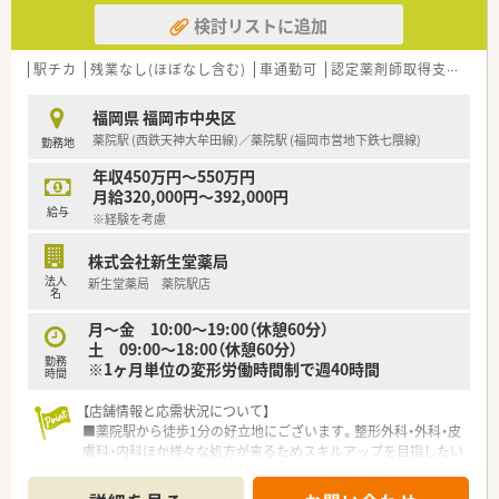
■薬剤師10名、事務員8名が勤務しています。
検討リストに追加
■主な処方先は同一ビル内のクリニックから応需しています。
＜ワークライフバランスの推進＞
駅チカ
残業なし(ほぼなし含む)
車通勤可
認定薬剤師取得支援あり
■お客様の満足度をあげるには社員の満足度を上げるしかない
と考えており、社員のワークライフバランスを真剣に考え従業員
福岡県 福岡市中央区
が働きやすい環境作りに取り組んでいます。
薬院駅 (西鉄天神大牟田線)／薬院駅 (福岡市営地下鉄七隈線)
勤務地
■出産・育児休暇の取得率が高く、常時30～40名が育児に専念し
ており復帰率が非常に高いです。
年収450万円～550万円
■正社員の就業時間は、週40時間の月単位の変形労働時間制。長
月給320,000円～392,000円
時間になりがちな医療業界で「全社員残業ゼロ（繁忙期除く）」を
給与
※経験を考慮
目指しております。
■九州ではめずらしい完全週休2日制の薬局で年間休日115日ご
株式会社新生堂薬局
ざいます。プライベートの充実が仕事の質につながるという観
法人
新生堂薬局 薬院駅店
点で、「従業員満足がお客様満足につながる」という理念の根幹
名
であり、長年従業員から愛される秘訣です。
ハートクロス休暇(長期有給消化制度)や育休・産休取得率が高
月〜金 10:00～19:00（休憩60分）
く、長く働くことが出来る職場環境です。
土 09:00～18:00（休憩60分）
勤務
※1ヶ月単位の変形労働時間制で週40時間
時間
＜充実の研修制度＞
■必須研修やアドバンス研修、マネジメント研修などご自身の
【店舗情報と応需状況について】
レベルに応じた研修の受講が可能です。在宅やセルフメディケ
■薬院駅から徒歩1分の好立地にございます。整形外科・外科・皮
ーション、漢方やがん専門薬剤師など、様々なキャリア構築に向
膚科・内科ほか様々な処方が来るためスキルアップを目指したい
けた研修内容を取り揃えています。
方におすすめです！
■実務経験が無い方やブランクがある方も安心できる教育プロ
■平日は10時開局とゆっくりのスタート◎また完全週休二日制