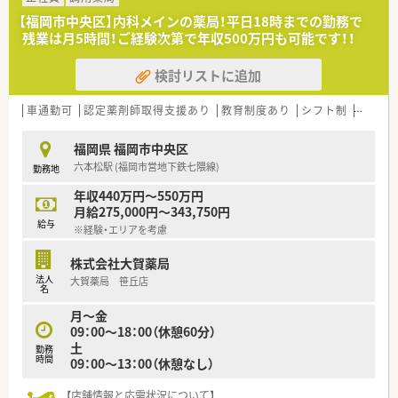
■将来のキャリアアップを見据え、積極的に業務へ取り組む意欲
【福岡市中央区】内科メインの薬局！平日18時までの勤務で
のある方を歓迎します。
残業は月5時間！ご経験次第で年収500万円も可能です！！
■チームワークを大切にし、周囲と協力しながら業務を進められ
る方を求めています。
検討リストに追加
【法人特徴について】
■福岡県内を中心に30店舗以上の調剤薬局を運営し、地域医療
車通勤可
認定薬剤師取得支援あり
教育制度あり
シフト制
かかり
に深く貢献しています。
■クリニックの開業支援から関わっており、毎年新規出店を続け
福岡県 福岡市中央区
る成長企業です。
六本松駅 (福岡市営地下鉄七隈線)
勤務地
■将来の独立を目指す薬剤師への支援実績も豊富で、多様なキャ
リアパスを描けます。
年収440万円～550万円
月給275,000円～343,750円
【こんな方が活躍中】
給与
※経験・エリアを考慮
■将来を見据えてスキルを磨きたいという、向上心のある若手薬
剤師が活躍中です。
株式会社大賀薬局
■チームメンバーと積極的にコミュニケーションを取り、協力し
法人
大賀薬局 笹丘店
て業務を進める方が多いです。
名
■患者様との対話を楽しみ、丁寧な服薬指導を心掛けているスタ
月～金
ッフが在籍しています。
09：00～18：00（休憩60分）
土
勤務
時間
09：00～13：00（休憩なし）
【店舗情報と応需状況について】