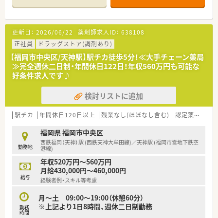
【店舗情報と応需状況について】
■福岡市営地下鉄七隈線の六本松駅から徒歩12分ほどの場所に
位置しており、マイカーでの通勤も認められている調剤薬局で
更新日：
2026/06/22
薬剤師求人ID：
638108
す。
■内科全般をはじめ呼吸器科や皮膚科、専門性の高い膠原病など
正社員
ドラッグストア(調剤あり)
を幅広く応需しており、大学病院の処方箋が7割を占めていま
【福岡市中央区/天神駅】駅チカ徒歩5分！≪大手チェーン薬局
す。
≫完全週休二日制・年間休日122日！年収560万円も可能な
■1日あたり約70枚の処方箋を応需しており、複数の薬剤師と医
好条件求人です♪
療事務が協力し合いながら日々の業務に対応しています。
検討リストに追加
【募集背景と求める人物像について】
■体制強化に向けた増員募集を行っており、周囲のスタッフと柔
軟に連携しながら業務に取り組める方を求めています。
駅チカ
年間休日120日以上
残業なし(ほぼなし含む)
認定薬剤師取得支援あり
■人柄を最重視した採用を実施しているため、これまでの調剤経
験の長さや年齢を問わず前向きな方を幅広く受け入れていま
福岡県 福岡市中央区
す。
西鉄福岡（天神）駅 (西鉄天神大牟田線)／天神駅 (福岡市営地下鉄空
勤務地
■日々の業務の中で自ら主体的に自己研鑽を重ね、患者様のため
港線)
に知識や技術を磨く意欲のある薬剤師の方に最適な環境です。
年収520万円～560万円
月給430,000円～460,000円
【法人特徴について】
給与
経験者例・スキル等考慮
■創業100年を超える非常に歴史のある老舗企業であり、地域社
会に深く根さした調剤薬局などを多数展開しています。
月～土 09:00～19:00（休憩60分）
■対物から対人業務への移行を見据えて、各種報告書の作成や情
※上記より1日8時間、週休二日制勤務
勤務
報共有書類の電子化などのIT化を全社で推進しています。
時間