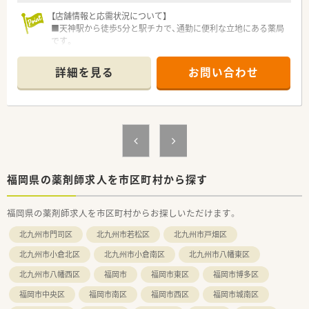
■現場の声を大切にする風土があり、定期的な社内アンケートを
通じて業務環境の改善や要望の実現に力を入れています。
【店舗情報と応需状況について】
■天神駅から徒歩5分と駅チカで、通勤に便利な立地にある薬局
【勤務実態について】
です。
■週休2日制で年間休日は111日確保されており、24時間の休み
■ショッピングセンター内にあり、調剤とOTC販売の両方に対応
を1日と換算する適正な労務管理が行われています。
しています。
詳細を見る
お問い合わせ
■正社員の平均残業時間は月に10時間程度と非常に少なく、仕
■処方箋調剤だけではなく、OTC販売まで携わっていただける職
事が終わった後のプライベートな時間も大切にできます。
場環境です。
■残業が発生した場合の時間外手当は1分単位で計算されて全額
支給されるため、日々の努力が無駄になることはありません。
【募集背景と求める人物像について】
■欠員補充のための募集であり、経験の浅い方も歓迎していま
す。
■大手ならではの手厚い福利厚生のもと、安心して長く働きたい
方を求めています。
■調剤だけでなくOTC販売にも興味があり、幅広い業務に挑戦し
福岡県の薬剤師求人を市区町村から探す
たい方に最適です。
福岡県の薬剤師求人を市区町村からお探しいただけます。
【求人情報について】
■正社員として服薬指導、監査、調剤業務全般を担当していただ
北九州市門司区
北九州市若松区
北九州市戸畑区
きます。
■経験やスキルに応じて、年収520万円から最大560万円まで相
北九州市小倉北区
北九州市小倉南区
北九州市八幡東区
談可能です。
北九州市八幡西区
福岡市
福岡市東区
福岡市博多区
■大手チェーン薬局ならではの充実した福利厚生で、安心して勤
務できます。
福岡市中央区
福岡市南区
福岡市西区
福岡市城南区