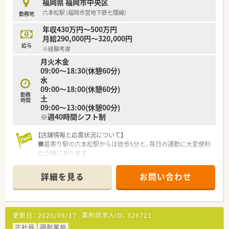
福岡県 福岡市中央区
■「従業員満足がお客様満足につながる」という理念のもと、働
六本松駅 (福岡市営地下鉄七隈線)
勤務地
きやすい環境づくりを推進します。
年収430万円～500万円
【想定される業務内容】
月給290,000円～320,000円
■内科・耳鼻科・脳神経外科の処方箋に基づいた調剤、鑑査、丁寧
給与
※経験考慮
な服薬指導が中心業務です。
月火木金
■法人全体で在宅医療に取り組んでおり、この店舗でも地域包括
09:00～18:30(休憩60分)
ケアの一端を担っていただきます。
水
■かかりつけ薬剤師として、服薬フォローアップやトレーシング
09:00～18:00(休憩60分)
レポートの作成もお願いいたします。
勤務
土
時間
09:00～13:00(休憩00分)
※週40時間シフト制
【店舗情報と応需状況について】
■最寄り駅の六本松駅からは徒歩5分と、毎日の通勤に大変便利
な立地にあります。
■内科、皮膚科、精神科、漢方など幅広い科目を応需し、1日の処
方箋枚数は約250枚です。
詳細を見る
お問い合わせ
■常勤薬剤師が7～8名在籍しており、互いに協力しながら業務
に取り組める環境です。
【募集背景と求める人物像について】
更新日：
2026/06/17
薬剤師求人ID：
326721
■今後の更なるサービス向上のため、体制強化を目的とした増員
募集を行っております。
正社員
調剤薬局