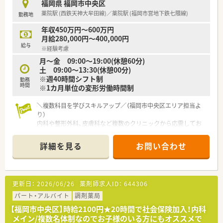
福岡県 福岡市中央区
す。
薬院駅 (西鉄天神大牟田線)／薬院駅 (福岡市営地下鉄七隈線)
勤務地
【こんな方にオススメ】
年収450万円～600万円
■平日の残業時間を適正に管理してもらい、プライベートや家庭
月給280,000円～400,000円
との両立をしっかり図りたい方に強くオススメします。
給与
※経験考慮
■福岡市内近郊に多数の店舗があるため、自身の自宅からのアク
月～金 09:00～19:00(休憩60分)
セスを考慮した無理のない範囲で通勤したい方に最適です。
土 09:00～13:30(休憩00分)
■中途入社からキャリアをスタートさせて部長職へ昇格した実
※週40時間シフト制
績が多数あるため、中途から上を目指したい方に最適です。
勤務
時間
※1カ月単位の変形労働時間制
＼複数科目を学びスキルアップ／（福岡市中央区エリア担当よ
り）
内科や整形外科、皮膚科など複数のクリニックから応需してお
り、幅広い知識が身につきます。最先端の機器も導入されている
ため、効率的に学べる職場です。
詳細を見る
お問い合わせ
【店舗情報と応需状況について】
■最寄り駅である薬院駅から徒歩1分と非常にアクセスが良く、
悪天候の日でも通勤しやすい好立地な店舗です。
更新日：
2026/06/26
薬剤師求人ID：
644306
■内科や整形外科、皮膚科、外科、乳腺科など複数のクリニック
から処方箋を平均で1日100枚ほど応需しています。
パート・アルバイト
調剤薬局
■定期的に通われる患者様が多い地域に根差した店舗で、繁忙期
【福岡市中央区】時給2100円★20時間で社会保険加入！内科
には1日に140枚ほど対応することもあります。
メイン/複数名体制なのでお子様のいる方にもオススメで