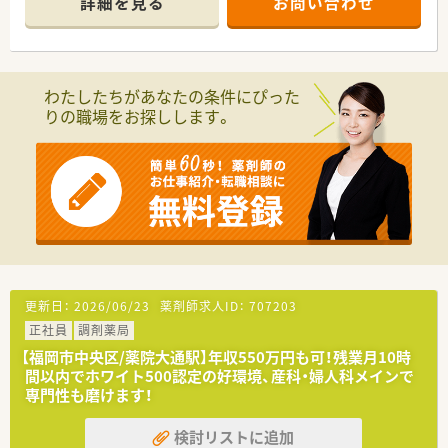
詳細を見る
お問い合わせ
グラムがあるので安心してスキルアップ出来ます。
のためお休み重視の方にもおすすめです！
■社員教育に関しては、基本研修から興味ある分野を学べるテー
■地下鉄七隈線・西鉄大牟田線の沿線にあるため通勤の利便性が
マ別研修があり、その他年次や役職に合わせた研修が充実してい
非常に高く、お仕事帰りのお買い物や用事にも大変便利な環境に
ます。
あります。
■がん専門薬剤師は、九州がんセンターと九州大学病院と提携を
わたしたちがあなたの条件にぴった
しており、症例集めなどは可能です。
【法人特徴について】
りの職場をお探しします。
■自社開発の150コンテンツある動画は自宅でも視聴可能なよ
■福岡県を中心にドラッグストアと調剤薬局を100店舗以上展
うに1社員1IDが付与されています。
開しており、創業40年を超える地域密着型の安定した成長企業
■e‐learningは会社負担で受ける事ができ、認定薬剤師資格の
です。
取得も可能です。
■調剤部門とドラッグ部門の分業が徹底されているため、薬剤師
はレジ打ちや品出しに追われることなく専門業務に集中できま
<患者様への取り組み>
す。
■最新機器や処方せん送信アプリ導入で、薬剤師の負担を軽減す
■健康経営優良法人ホワイト500に5年連続で認定されており、
ると共に患者様の待機時間を短縮しております。
社員の健康増進や法令遵守を何よりも大切にしている法人で
す。
【こんな取り組みをしています】
更新日：
2026/06/23
薬剤師求人ID：
707203
■地場チェーン3社が合同で開催する学術大会や自社のコンベン
正社員
調剤薬局
ションを通じ、店舗の垣根を越えた社員同士の交流を深めていま
す。
【福岡市中央区/薬院大通駅】年収550万円も可！残業月10時
■最先端の無人受取ロボットを導入した店舗を展開するなど、テ
間以内でホワイト500認定の好環境、産科・婦人科メインで
クノロジーを活用した効率的な薬局運営を積極的に推進してい
専門性も磨けます！
ます。
■フィットネスクラブや漢方専門店とのコラボ店舗を出店して
検討リストに追加
おり、処方箋応需に留まらない多角的な地域医療に貢献していま