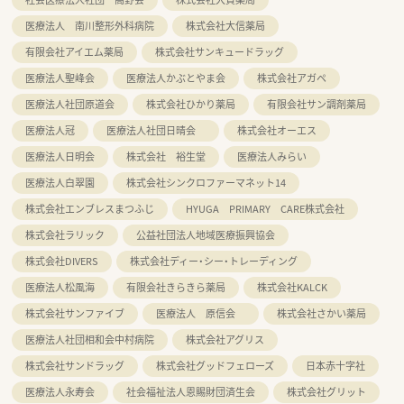
医療法人 南川整形外科病院
株式会社大信薬局
有限会社アイエム薬局
株式会社サンキュードラッグ
医療法人聖峰会
医療法人かぶとやま会
株式会社アガペ
医療法人社団原道会
株式会社ひかり薬局
有限会社サン調剤薬局
医療法人冠
医療法人社団日晴会
株式会社オーエス
医療法人日明会
株式会社 裕生堂
医療法人みらい
医療法人白翠園
株式会社シンクロファーマネット14
株式会社エンブレスまつふじ
HYUGA PRIMARY CARE株式会社
株式会社ラリック
公益社団法人地域医療振興協会
株式会社DIVERS
株式会社ディー・シー・トレーディング
医療法人松風海
有限会社きらきら薬局
株式会社KALCK
株式会社サンファイブ
医療法人 原信会
株式会社さかい薬局
医療法人社団相和会中村病院
株式会社アグリス
株式会社サンドラッグ
株式会社グッドフェローズ
日本赤十字社
医療法人永寿会
社会福祉法人恩賜財団済生会
株式会社グリット