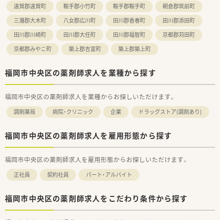
遠賀郡遠賀町
鞍手郡小竹町
鞍手郡鞍手町
朝倉郡筑前町
三潴郡大木町
八女郡広川町
田川郡香春町
田川郡添田町
田川郡川崎町
田川郡大任町
田川郡福智町
京都郡苅田町
京都郡みやこ町
築上郡吉富町
築上郡築上町
福岡市中央区の薬剤師求人を業種から探す
福岡市中央区の薬剤師求人を業種からお探しいただけます。
調剤薬局
病院・クリニック
企業
ドラッグストア(調剤あり)
福岡市中央区の薬剤師求人を雇用形態から探す
福岡市中央区の薬剤師求人を雇用形態からお探しいただけます。
正社員
契約社員
パート・アルバイト
福岡市中央区の薬剤師求人をこだわり条件から探す