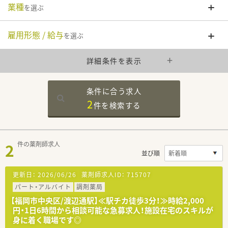
業種
を選ぶ
雇用形態 / 給与
を選ぶ
詳細条件を表示
条件に合う求人
2
件を
検索する
2
件の薬剤師求人
並び順
更新日：
2026/06/26
薬剤師求人ID：
715707
パート・アルバイト
調剤薬局
【福岡市中央区/渡辺通駅】≪駅チカ徒歩3分！≫時給2,000
円・1日6時間から相談可能な急募求人！施設在宅のスキルが
身に着く職場です◎