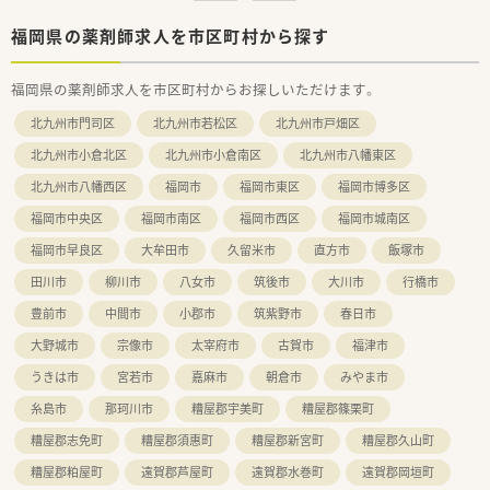
■家庭と仕事を両立させているスタッフが多く在籍しており、急
な休みやシフトの変更についても互いに協力し合える理解があ
福岡県の薬剤師求人を市区町村から探す
ります。
■応需元の病院関係者とのコミュニケーションも円滑で、チーム
福岡県の薬剤師求人を市区町村からお探しいただけます。
医療の一員として誇りを持って働ける風通しの良い雰囲気が魅
力です。
北九州市門司区
北九州市若松区
北九州市戸畑区
北九州市小倉北区
北九州市小倉南区
北九州市八幡東区
北九州市八幡西区
福岡市
福岡市東区
福岡市博多区
福岡市中央区
福岡市南区
福岡市西区
福岡市城南区
福岡市早良区
大牟田市
久留米市
直方市
飯塚市
田川市
柳川市
八女市
筑後市
大川市
行橋市
豊前市
中間市
小郡市
筑紫野市
春日市
大野城市
宗像市
太宰府市
古賀市
福津市
うきは市
宮若市
嘉麻市
朝倉市
みやま市
糸島市
那珂川市
糟屋郡宇美町
糟屋郡篠栗町
糟屋郡志免町
糟屋郡須惠町
糟屋郡新宮町
糟屋郡久山町
糟屋郡粕屋町
遠賀郡芦屋町
遠賀郡水巻町
遠賀郡岡垣町