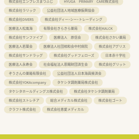
株式会社エンブレスまつふじ
HYUGA PRIMARY CARE株式会社
株式会社ラリック
公益社団法人地域医療振興協会
株式会社DIVERS
株式会社ディー・シー・トレーディング
医療法人松風海
有限会社きらきら薬局
株式会社KALCK
株式会社サンファイブ
医療法人 原信会
株式会社さかい薬局
医療法人若葉会
医療法人社団相和会中村病院
株式会社アグリス
株式会社サンドラッグ
株式会社グッドフェローズ
日本赤十字社
医療法人永寿会
社会福祉法人恩賜財団済生会
株式会社グリット
ぞうさんの薬箱有限会社
公益社団法人日本海員掖済会
株式会社YOKAcompany
タケシタ調剤薬局株式会社
タケシタホールディングス株式会社
株式会社タケシタ調剤薬局
株式会社ストレチア
総合メディカル株式会社
株式会社ゴート
クラフト株式会社
株式会社恵愛メディカル