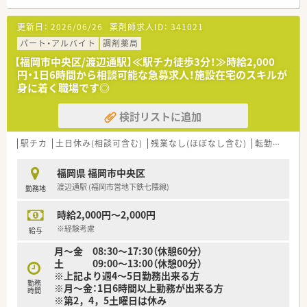
ており、今後は新設された有料老人ホームの対応も予定していま
す。
更新日：
2026/06/26
薬剤師求人ID：
341021
【募集背景と求める人物像について】
パート・アルバイト
調剤薬局
■産休代替での募集で、期間限定の勤務となります。すぐにでも
【福岡市中央区/渡辺通駅】≪駅チカ徒歩3分！≫時給2,000
勤務を開始できる経験豊富な方を求めています。
円・1日6時間から相談可能な急募求人！施設在宅のスキルが
■調剤薬局での実務経験が最低3年以上ある方を対象としてお
身に着く職場です◎
り、50代まで検討可能ですが、特に40代までの方は大歓迎です。
■漢方処方の調剤や施設在宅業務に積極的に取り組める方で、周
検討リストに追加
囲と協力しながら円滑に業務を進められる協調性のある方を募
集します。
駅チカ
土日休み(相談可含む)
残業なし(ほぼなし含む)
転勤なし
【職場環境と雰囲気】
福岡県 福岡市中央区
■30代の温和で丁寧な人柄の管理薬剤師が率いる、20代から50
渡辺通駅 (福岡市営地下鉄七隈線)
勤務地
代までが和気あいあいと働くアットホームで明るい職場環境で
す。
時給2,000円～2,000円
■家庭と仕事を両立させているスタッフが多く在籍しており、急
な休みやシフトの変更についても互いに協力し合える理解があ
※経験考慮
給与
ります。
月～金 08:30～17:30（休憩60分）
■応需元の病院関係者とのコミュニケーションも円滑で、チーム
土 09:00～13:00（休憩00分）
医療の一員として誇りを持って働ける風通しの良い雰囲気が魅
※上記より週4～5日勤務出来る方
力です。
勤務
※月～金：1日6時間以上勤務が出来る方
時間
※第2，4，5土曜日は休み