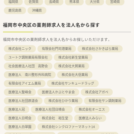
福岡県
佐賀県
長崎県
熊本県
大分県
宮崎県
鹿児島県
沖縄県
福岡市中央区の薬剤師求人を法人名から探す
福岡市中央区の薬剤師求人を法人名からお探しいただけます。
株式会社ニック
有限会社門司港薬局
株式会社さかきばら薬局
ユートク調剤薬局有限会社
株式会社新生堂薬局
社会医療法人社団 高野会
株式会社大賀薬局
医療法人 南川整形外科病院
株式会社大信薬局
有限会社アイエム薬局
株式会社サンキュードラッグ
医療法人聖峰会
医療法人かぶとやま会
株式会社アガペ
医療法人社団原道会
株式会社ひかり薬局
有限会社サン調剤薬局
医療法人冠
医療法人社団日晴会
株式会社オーエス
医療法人日明会
株式会社 裕生堂
医療法人みらい
医療法人白翠園
株式会社シンクロファーマネット14