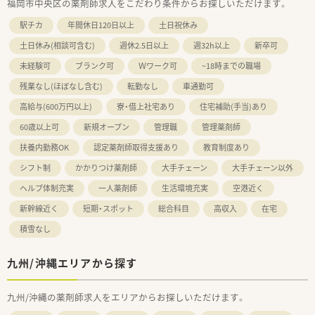
福岡市中央区の薬剤師求人をこだわり条件からお探しいただけます。
駅チカ
年間休日120日以上
土日祝休み
土日休み(相談可含む)
週休2.5日以上
週32h以上
新卒可
未経験可
ブランク可
Ｗワーク可
~18時までの職場
残業なし(ほぼなし含む)
転勤なし
車通勤可
高給与(600万円以上)
寮・借上社宅あり
住宅補助(手当)あり
60歳以上可
新規オープン
管理職
管理薬剤師
扶養内勤務OK
認定薬剤師取得支援あり
教育制度あり
シフト制
かかりつけ薬剤師
大手チェーン
大手チェーン以外
ヘルプ体制充実
一人薬剤師
生活環境充実
空港近く
新幹線近く
短期・スポット
総合科目
高収入
在宅
積雪なし
九州/沖縄エリアから探す
九州/沖縄の薬剤師求人をエリアからお探しいただけます。