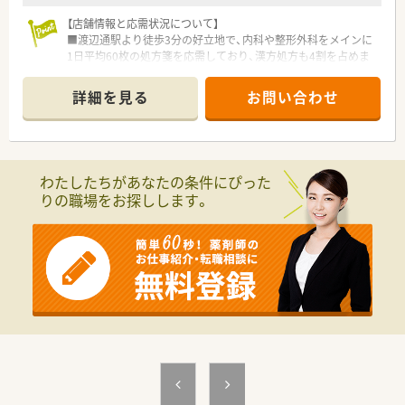
【店舗情報と応需状況について】
■渡辺通駅より徒歩3分の好立地で、内科や整形外科をメインに
1日平均60枚の処方箋を応需しており、漢方処方も4割を占めま
す。
■薬剤師は5名、事務は3名体制で運営されており、30代の温和な
詳細を見る
お問い合わせ
管理薬剤師を中心に20代から50代まで幅広く在籍しています。
■施設在宅業務の割合が4割と高く、現在は計94名の対応を行っ
ており、今後は新設された有料老人ホームの対応も予定していま
す。
わたしたちがあなたの条件にぴった
【募集背景と求める人物像について】
りの職場をお探しします。
■産休代替での募集で、期間限定の勤務となります。すぐにでも
勤務を開始できる経験豊富な方を求めています。
■調剤薬局での実務経験が最低3年以上ある方を対象としてお
り、50代まで検討可能ですが、特に40代までの方は大歓迎です。
■漢方処方の調剤や施設在宅業務に積極的に取り組める方で、周
囲と協力しながら円滑に業務を進められる協調性のある方を募
集します。
【職場環境と雰囲気】
■30代の温和で丁寧な人柄の管理薬剤師が率いる、20代から50
代までが和気あいあいと働くアットホームで明るい職場環境で
す。