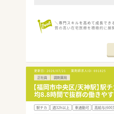
＼専門スキルを高めて成長でき
質の高い在宅医療を積極的に展
【店舗情報と応需状況について】
■薬院駅・天神駅・渡辺通駅か
■主な応需科目は内科となってお
■施設や個人宅への在宅医療を
【募集背景と求める人物像につい
■今後のさらなる体制強化を見
更新日：
2026/07/21
薬剤師求人ID：
691825
■普通自動車運転免許をお持ち
正社員
調剤薬局
■変化を恐れずに新しいことへ
【福岡市中央区/天神駅】駅チ
【職場環境と雰囲気】
均8.8時間で抜群の働きや
■店舗には常勤薬剤師2名とパー
■女性の薬局長が複数在籍して
■育児休業の取得実績が非常に
駅チカ
週32h以上
車通勤可
高給与(600