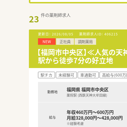
件の薬剤師求人
23
更新日：
2026/08/05
薬剤師求人ID：
406215
NEW
正社員
調剤薬局
【福岡市中央区】≪人気の天
駅から徒歩7分の好立地
駅チカ
未経験可
車通勤可
高給与(600万
福岡県 福岡市中央区
勤務地
薬院駅 (西鉄天神大牟田線)
年収460万円～600万円
月給328,000円～428,000円
給与
※経験考慮