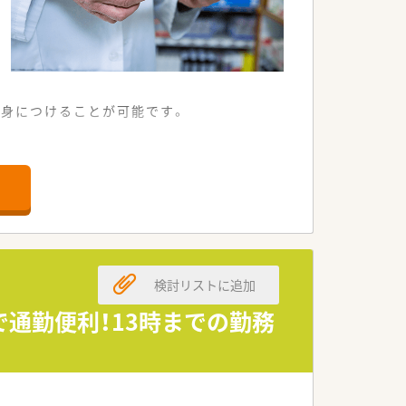
を身につけることが可能です。
から80枚ほど応需しています。
クなどから幅広く応需しています。
事務員も配置されています。
8店舗を展開しています。
が非常に強固です。
検討リストに追加
図り経営の安定化を進めています。
で通勤便利！13時までの勤務
に強くオススメします。
で通勤したい方に最適です。
目指したい方に最適です。