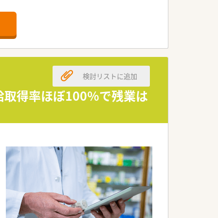
しやすい好立地にございます。
んを応需しております。
に業務を行っています。
なる方を歓迎しております。
る方を求めています。
検討リストに追加
取り組める方を募ります。
給取得率ほぼ100％で残業は
営基盤を確立しています。
理を行っている企業です。
極的に取り組んでいます。