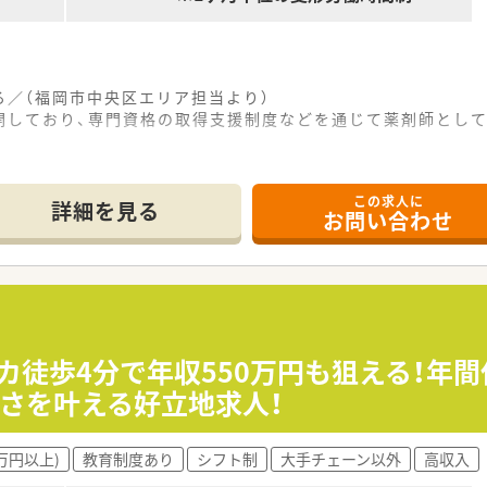
る／（福岡市中央区エリア担当より）
開しており、専門資格の取得支援制度などを通じて薬剤師とし
らアクセスが可能な場所にございます。通勤に非常に便利な薬局
この求人に
り、近隣にある医療機関の処方箋を月に約750枚ほど受け付け
詳細を見る
お問い合わせ
積極的に展開しており、多岐にわたる往診対応を通じて在宅のス
て】
据えた定期採用を行っており、正社員として長く貢献していただ
で実際の運転が可能であり、在宅業務に対して前向きに取り組め
挑戦する意欲があり、周囲と協力しながら主体的に行動できる若
カ徒歩4分で年収550万円も狙える！年間
すさを叶える好立地求人！
ト薬剤師1名、事務員1名が在籍しており、少数精鋭ながら協力
いる実績があり、時短勤務制度の利用など子育て中の方も安心し
豊富であり、ライフステージが変化しても働き続けられる温かい
万円以上)
教育制度あり
シフト制
大手チェーン以外
高収入