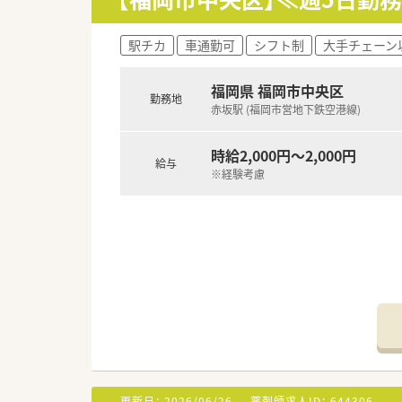
駅チカ
車通勤可
シフト制
大手チェーン
福岡県 福岡市中央区
勤務地
赤坂駅 (福岡市営地下鉄空港線)
時給2,000円～2,000円
給与
※経験考慮
更新日：
2026/06/26
薬剤師求人ID：
644306