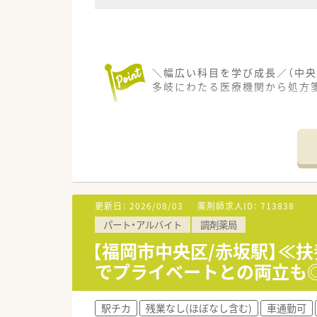
＼幅広い科目を学び成長／（中央
多岐にわたる医療機関から処方
【店舗情報と応需状況について】
■天神駅から徒歩6分の好立地に
■医療機関との関係性が非常に
■店舗には常勤薬剤師が2名とパ
【法人特徴について】
■福岡市内を中心として福岡県
更新日：
2026/08/03
薬剤師求人ID：
713838
■ドクターの開業支援から一緒
パート・アルバイト
調剤薬局
■調剤報酬改定における処方箋
【福岡市中央区/赤坂駅】≪
【こんな方にオススメ】
でプライベートとの両立も
■平日の残業時間を適正に管理
■福岡市内近郊に多数の店舗が
■中途入社からキャリアをスタ
駅チカ
残業なし(ほぼなし含む)
車通勤可