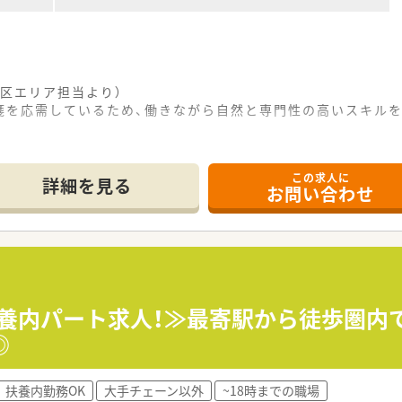
区エリア担当より）
箋を応需しているため、働きながら自然と専門性の高いスキル
あり、内科や心療内科、歯科や糖尿病内科の処方箋を日に60枚
この求人に
良好で、よこがわ内科クリニックや北天神ストレスケアクリニッ
詳細を見る
お問い合わせ
ート薬剤師が1名在籍しており、常時2名から3名体制に加えて
内に限定したドミナント出店を果たしており、地域に密着して5
に新規開局に携わっているため、処方元の医療機関との信頼関係
集中率の引き下げ対策として、医療モール型店舗の出店強化を
扶養内パート求人！≫最寄駅から徒歩圏内
◎
してもらい、プライベートや家庭との両立をしっかり図りたい方
あるため、自身の自宅からのアクセスを考慮した無理のない範囲
ートさせて部長職へ昇格した実績が多数あるため、中途から上を
扶養内勤務OK
大手チェーン以外
~18時までの職場