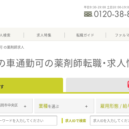
平日9：30-19：00 土日10：00-19：
人検索
求人特集
転職ガイド
ファル
可
の車通勤可
の薬剤師転職・求人
す
業種
雇用形態 / 給
福岡市中央区
を選ぶ
求人IDで検索