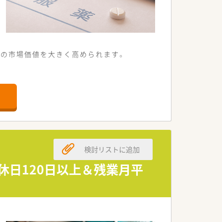
ての市場価値を大きく高められます。
です。
ている店舗です。
キルを磨ける環境です。
ける方を募集しています。
る方を求めています。
検討リストに追加
手の方を歓迎します。
休日120日以上＆残業月平
し合う職場です。
て活躍できる環境です。
雰囲気が魅力です。