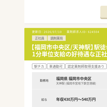
【店舗情報と応需状況について】
■福岡市中央区に位置する当店
■主に糖尿病や甲状腺疾患を専門
■高度な専門科目に対応するため
【募集背景と求める人物像につい
■今回は体制強化に伴う欠員補
更新日：
2026/07/10
薬剤師求人ID：
624504
■人気エリアのため充足傾向に
正社員
調剤薬局
■地域の皆様に深く信頼される
【福岡市中央区/天神駅】駅徒
【法人特徴について】
1分単位支給の好待遇な正社
■東証プライム上場企業である
■患者様の生活の質向上を考慮
■東北から沖縄にいたるまで、
駅チカ
車通勤可
認定薬剤師取得支援あり
福岡県 福岡市中央区
勤務地
天神駅 (福岡市営地下鉄空港線)
年収430万円～540万円
給与