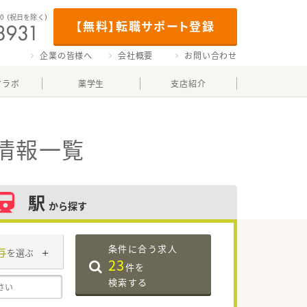
00
（祝日を除く）
【無料】転職サポート登録
企業の皆様へ
会社概要
お問い合わせ
マラボ
薬学生
支店紹介
情報一覧
駅
から探す
条件に合う求人
与
を選ぶ
23
件を
検索する