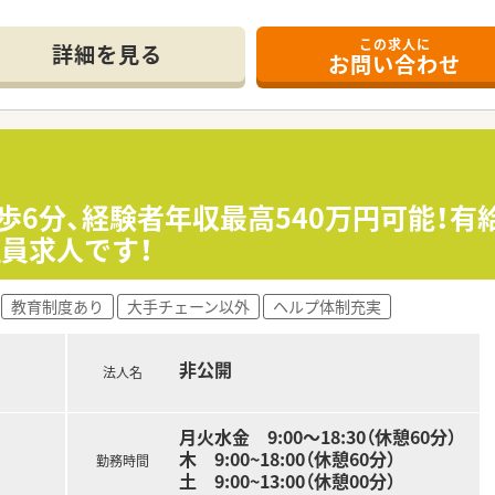
舗は、地下鉄空港線の天神駅から徒歩4分という非常にアクセス
この求人に
とする近隣のクリニックから、1日あたり平均100枚の処方せ
詳細を見る
お問い合わせ
、薬剤師は正社員3名の常時体制を維持し、事務員2名ととも
て】
充の募集となっており、これまでの調剤経験を活かして即戦力と
ありますが、患者様との明るいコミュニケーションを大切にでき
薬局を目指して、意欲を持って周囲と協力しながら日々の業務に
歩6分、経験者年収最高540万円可能！有
員求人です！
東邦ホールディングスのグループ会社として、盤石で安定した経
した服薬指導の実践と、最新のＩＣＴシステムを導入した薬歴管
全国の非常に多くの店舗において、未来を見据えた在宅医療に積
教育制度あり
大手チェーン以外
ヘルプ体制充実
非公開
法人名
月火水金 9:00～18:30（休憩60分）
木 9:00~18:00（休憩60分）
勤務時間
土 9:00~13:00（休憩00分）