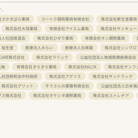
す。
社さかきばら薬局
ユートク調剤薬局有限会社
株式会社新生堂薬局
株式会社大信薬局
有限会社アイエム薬局
株式会社サンキュー
法人社団原道会
株式会社ひかり薬局
有限会社サン調剤薬局
 裕生堂
医療法人みらい
医療法人白翠園
株式会社シンクロ
 CARE株式会社
株式会社ラリック
公益社団法人地域医療振興協会
風海
有限会社きらきら薬局
株式会社KALCK
株式会社サンフ
人社団相和会中村病院
株式会社アグリス
株式会社サンドラッグ
株式会社グリット
ぞうさんの薬箱有限会社
公益社団法人日本海
グス株式会社
株式会社タケシタ調剤薬局
株式会社ストレチア