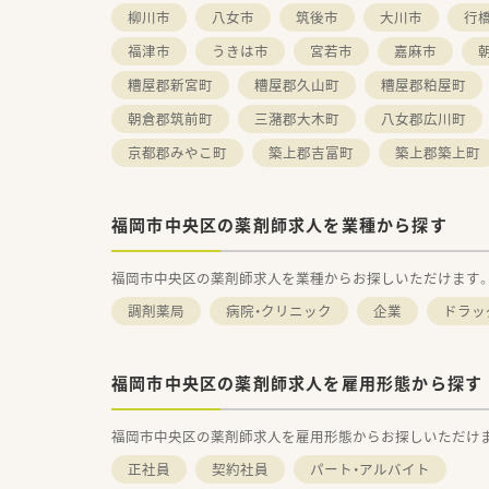
柳川市
八女市
筑後市
大川市
行
福津市
うきは市
宮若市
嘉麻市
糟屋郡新宮町
糟屋郡久山町
糟屋郡粕屋町
朝倉郡筑前町
三潴郡大木町
八女郡広川町
京都郡みやこ町
築上郡吉富町
築上郡築上町
福岡市中央区の薬剤師求人を業種から探す
福岡市中央区の薬剤師求人を業種からお探しいただけます
調剤薬局
病院・クリニック
企業
ドラッ
福岡市中央区の薬剤師求人を雇用形態から探す
福岡市中央区の薬剤師求人を雇用形態からお探しいただけ
正社員
契約社員
パート・アルバイト