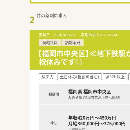
件の薬剤師求人
2
更新日：
2026/06/26
薬剤師求人ID：
28246
契約社員
調剤薬局
【福岡市中央区】≪地下鉄駅
祝休みです◎
駅チカ
土日休み(相談可含む)
週32h以上
福岡県 福岡市中央区
勤務地
渡辺通駅 (福岡市営地下鉄七隈線)
年収420万円～450万円
月給350,000円～375,000円
給与
※経験考慮