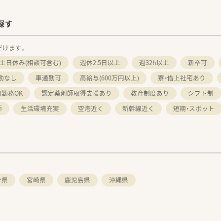
探す
だけます。
土日休み(相談可含む)
週休2.5日以上
週32h以上
新卒可
勤なし
車通勤可
高給与(600万円以上)
寮・借上社宅あり
勤務OK
認定薬剤師取得支援あり
教育制度あり
シフト制
師
生活環境充実
空港近く
新幹線近く
短期・スポット
分県
宮崎県
鹿児島県
沖縄県