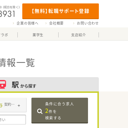
00
（祝日を除く）
【無料】転職サポート登録
企業の皆様へ
会社概要
お問い合わせ
マラボ
薬学生
支店紹介
情報一覧
駅
から探す
条件に合う求人
与
契約社員
2
件を
検索する