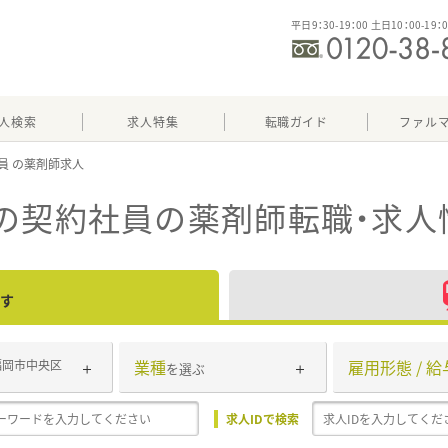
平日9：30-19：00 土日10：00-19：
人検索
求人特集
転職ガイド
ファル
員
の契約社員
の薬剤師転職・求人
す
業種
雇用形態 / 給
福岡市中央区
を選ぶ
求人IDで検索