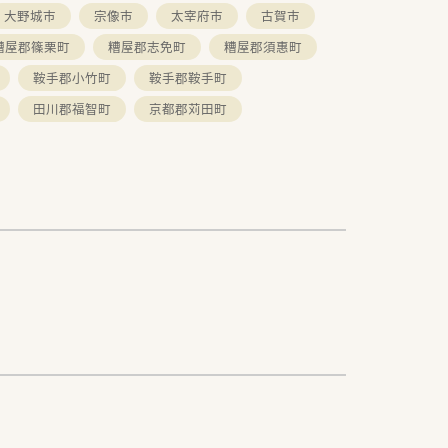
大野城市
宗像市
太宰府市
古賀市
糟屋郡篠栗町
糟屋郡志免町
糟屋郡須惠町
鞍手郡小竹町
鞍手郡鞍手町
田川郡福智町
京都郡苅田町