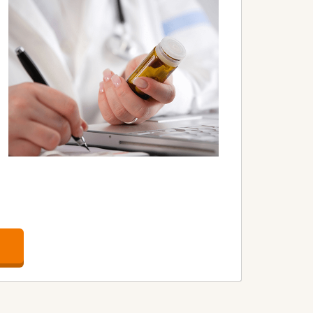
営されています。
シュも容易な環境です。
ごすことができます。