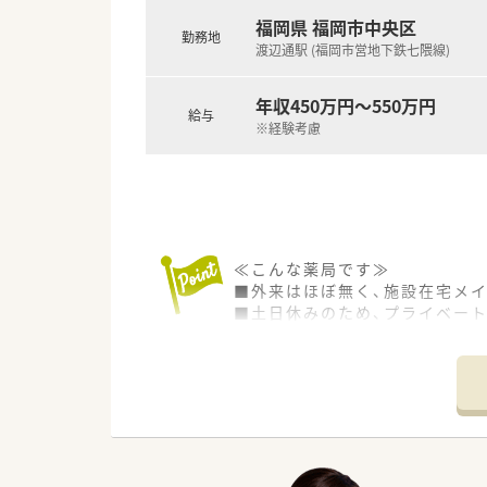
【勤務実態について】
福岡県 福岡市中央区
勤務地
■勤務時間は8時30分から17
渡辺通駅 (福岡市営地下鉄七隈線)
■土曜出勤は月に1回程度と少
■残業は月平均10時間程度と
年収450万円～550万円
給与
※経験考慮
≪こんな薬局です≫
■外来はほぼ無く、施設在宅メ
■土日休みのため、プライベート
■薬剤師は常勤６名 パート４
■常勤の方は20～60代と幅広
≪こんな会社です≫
■訪問介護、デイサービス、居
■契約社員での募集ですが、正