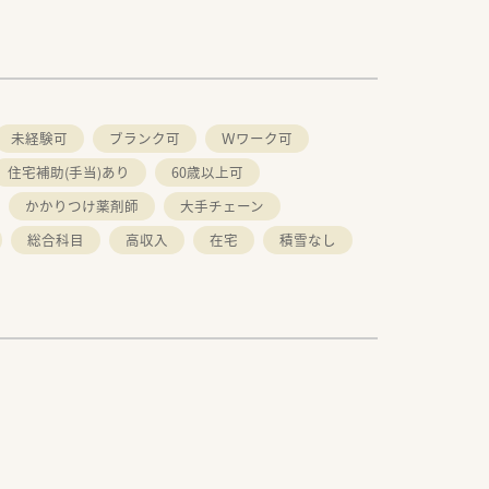
未経験可
ブランク可
Ｗワーク可
住宅補助(手当)あり
60歳以上可
かかりつけ薬剤師
大手チェーン
総合科目
高収入
在宅
積雪なし