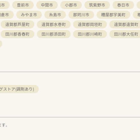
橋市
豊前市
中間市
小郡市
筑紫野市
春日市
朝倉市
みやま市
糸島市
那珂川市
糟屋郡宇美町
遠賀郡芦屋町
遠賀郡水巻町
遠賀郡岡垣町
遠賀郡遠賀町
田川郡香春町
田川郡添田町
田川郡川崎町
田川郡大任町
。
グストア(調剤あり)
ます。