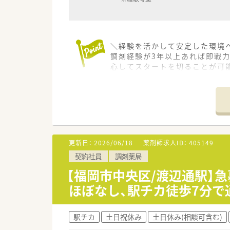
＼経験を活かして安定した環境
調剤経験が3年以上あれば即戦
心してスタートを切ることが可
＊------------------------------
【店舗情報と応需状況について】
■渡辺通駅から徒歩すぐの好立
■漢方薬の処方が外来の約4割
■施設在宅業務にも注力してお
【募集背景と求める人物像につい
更新日：
2026/06/18
薬剤師求人ID：
405149
■今回は産休および育児休暇を取
契約社員
調剤薬局
■調剤薬局での実務経験が3年
■50代までの方を幅広く検討
【福岡市中央区/渡辺通駅】
ほぼなし、駅チカ徒歩7分で
【法人特徴について】
■東京と福岡の2拠点で展開し
■応需元病院との連携が非常に
駅チカ
土日祝休み
土日休み(相談可含む)
■職員の健康を支える福利厚生