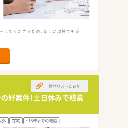
ーしてくださるため、新しい環境でも安
を応需しています。
きな特徴といえます。
る体制が整っています。
ける正社員を募ります。
検討リストに追加
る方を歓迎します。
できる方を求めています。
ンの好案件！土日休みで残業
っている法人です。
やすさを支えています。
以外
在宅
~18時までの職場
完備されています。