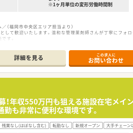
※1ヶ月単位の変形労働時間制
へ／（福岡市中央区エリア担当より）
力として歓迎いたします。温和な管理薬剤師さんが丁寧にフォロ
能です。
------------＊
この求人に
地にあり、近隣の総合病院から内科や整形外科など幅広い処方箋
詳細を見る
お問い合わせ
を占めており、専門医による質の高い医療を提供しているのが大
り、近隣の高齢者施設への訪問を通じて地域医療に深く貢献でき
て】
得するスタッフの代替として、令和10年4月まで活躍いただ
以上ある方を求めており、即戦力として周囲と協力しながら働け
しており、患者様や病院スタッフに対して丁寧かつ誠実な対応が
急募！年収550万円も狙える施設在宅メイ
通勤も非常に便利な環境です。
ており、安定した基盤を持ちながら地域に根ざした薬局運営を行
スムーズで、医師やコメディカルとの良好な関係性が日々の働き
残業なし(ほぼなし含む)
転勤なし
新規オープン
大手チェーン
が充実しており、関連病院での受診料が免除される独自の制度も