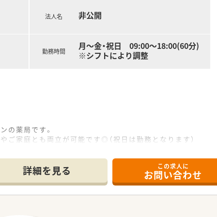
非公開
法人名
時30分までとなっており、変形労働時間制を採用して効率的に運
なく、それ以外の土日はしっかりとお休みが取れるためリフレッ
非常に少ないため、仕事終わりのプライベートな時間を大切に過
月～金・祝日 09:00〜18:00(60分)
勤務時間
※シフトにより調整
インの薬局です。
やご家庭とも両立が可能です◎（祝日は勤務となります）
名で人数も多く配置されております。
く活躍されております。
この求人に
詳細を見る
お問い合わせ
宅介護支援サービスなど介護事業を運営している会社です。
社員登用制度もございます。