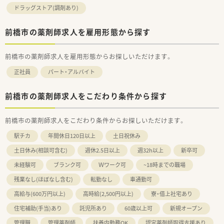
ドラッグストア(調剤あり)
前橋市の薬剤師求人を雇用形態から探す
前橋市の薬剤師求人を雇用形態からお探しいただけます。
正社員
パート・アルバイト
前橋市の薬剤師求人をこだわり条件から探す
前橋市の薬剤師求人をこだわり条件からお探しいただけます。
駅チカ
年間休日120日以上
土日祝休み
土日休み(相談可含む)
週休2.5日以上
週32h以上
新卒可
未経験可
ブランク可
Ｗワーク可
~18時までの職場
残業なし(ほぼなし含む)
転勤なし
車通勤可
高給与(600万円以上)
高時給(2,500円以上)
寮・借上社宅あり
住宅補助(手当)あり
託児所あり
60歳以上可
新規オープン
管理職
管理薬剤師
扶養内勤務OK
認定薬剤師取得支援あり