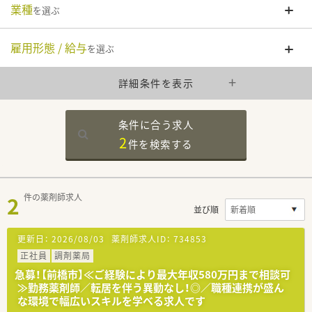
業種
を選ぶ
雇用形態 / 給与
を選ぶ
詳細条件を表示
条件に合う求人
2
件を
検索する
2
件の薬剤師求人
並び順
更新日：
2026/08/03
薬剤師求人ID：
734853
正社員
調剤薬局
急募！【前橋市】≪ご経験により最大年収580万円まで相談可
≫勤務薬剤師／転居を伴う異動なし！◎／職種連携が盛ん
な環境で幅広いスキルを学べる求人です