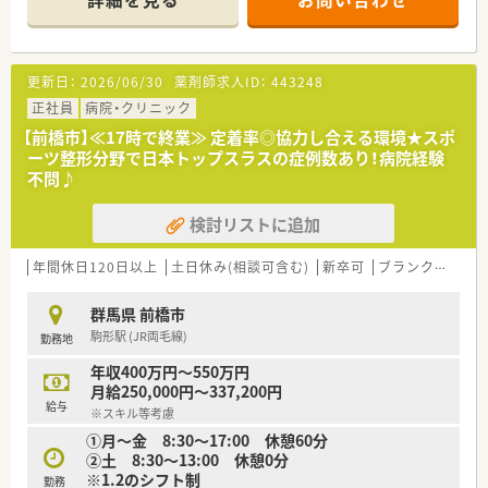
【店舗情報と応需状況について】
■最寄り駅である新前橋駅から車で約15分の場所に位置してお
り、日々の通勤にはマイカーの利用が大変便利で快適な環境で
更新日：
2026/06/30
薬剤師求人ID：
443248
す。
■処方箋は泌尿器科や皮膚科や内科を中心に1日平均約100枚を
正社員
病院・クリニック
応需しており、幅広い疾患に対する知識を深めることができま
【前橋市】≪17時で終業≫ 定着率◎協力し合える環境★スポ
す。
ーツ整形分野で日本トップスラスの症例数あり！病院経験
■現在の勤務者数は薬剤師常勤2名体制となっており、欠員補充
不問♪
後も協力し合いながら施設在宅を含めた業務にしっかりと対応
します。
検討リストに追加
【募集背景と求める人物像について】
■本年9月に退職予定のスタッフがいるための欠員補充の急募案
年間休日120日以上
土日休み(相談可含む)
新卒可
ブランク可
残業
件となっており、早めのご就業が可能な方はまずはご相談くださ
い。
群馬県 前橋市
■地域の患者様に寄り添い、少しの変化にも気づいて対応できる
駒形駅 (JR両毛線)
勤務地
ような、思いやりのあるコミュニケーションを取れる方を求めて
います。
年収400万円～550万円
■在宅業務も行っているため、地域医療に熱意を持ち、積極的に
月給250,000円～337,200円
新しい知識を学んでいく前向きな姿勢のある方を大歓迎いたし
給与
※スキル等考慮
ます。
①月～金 8:30～17:00 休憩60分
②土 8:30～13:00 休憩0分
【職場環境と雰囲気】
※1.2のシフト制
■患者様から感謝の言葉をいただけるアットホームな雰囲気の
勤務