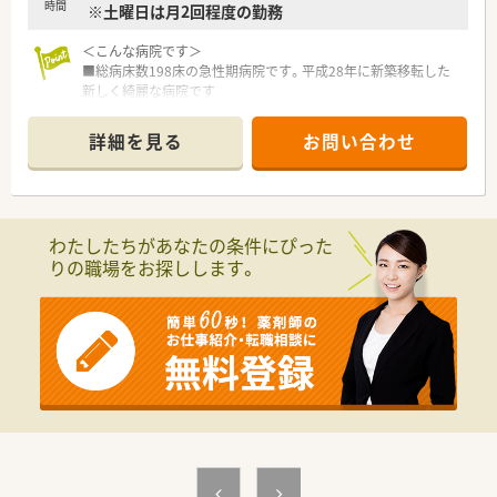
時間
※土曜日は月2回程度の勤務
職場で、スタッフ全員が同じ気持ちで笑顔あふれる対応を行って
います。
■病児保育室や託児所を完備しており、子育て中のスタッフも不
＜こんな病院です＞
安なく働ける手厚いサポート体制が整っている自慢の職場環境
■総病床数198床の急性期病院です。平成28年に新築移転した
です。
新しく綺麗な病院です
■定期的に勉強会が開催され、未経験の方でも周囲のサポートを
■昭和58年に泌尿器科病院として開設して以来、
受け着実にスキルアップできる風通しの良い働きやすい職場環
腎・尿管結石破砕装置を導入するなど高度な先端医療を実施し
詳細を見る
お問い合わせ
境です。
ています。
■現在は整形外科においても専門性の高い治療を行っており、
【こんな方が活躍中】
特にスポーツ整形の分野では膝の手術だけで年間1000件以上
■患者様の変化に気づき思いやりのある言葉をかけられる、ホス
の手術を実施するなど、
ピタリティに溢れたスタッフが多数活躍している温かい職場環
■日本トップクラスの症例数を誇ります。地域の中核となる医
わたしたちがあなたの条件にぴった
境です。
療機関です。
りの職場をお探しします。
■育児と仕事を両立させ、完備された託児施設を活用しフルタイ
■院内の風通しは非常によく面倒なしがらみもありません。と
ムで生き生きと働いているスタッフも多数在籍している職場環
ても働き易い環境が整っています。
境です。
■隣接に託児所も完備しております。
■施設在宅の分野に挑戦し定期的な勉強会で知識を深めながら
スキルアップを目指している方が多数活躍している職場環境と
＜就業条件＞
なります。
■勤務薬剤師の募集になります。
■日勤のみの勤務となります。
■賞与実績4.1ヶ月になります。
■隣接の託児所も利用可能です。