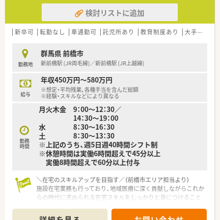
検討リストに追加
新卒可
転勤なし
車通勤可
託児所あり
教育制度あり
大手チェーン以外
群馬県 前橋市
新前橋駅 (JR両毛線)／新前橋駅 (JR上越線)
勤務地
年収450万円～580万円
※想定・平均残業、各種手当を含んだ総額
給与
※経験・スキルなどにより異なる
月火木金 9：00～12：30／
14：30～19：00
水 8：30～16：30
土 8：30～13：30
勤務
※上記のうち、週5日週40時間シフト制
時間
※休憩時間は実働6時間超えで45分以上
実働8時間超えで60分以上付与
＼在宅のスキルアップを目指す／（前橋市エリア担当より）
施設在宅業務も行っており、地域医療に深く貢献しながらこれか
らの時代に求められる在宅スキルをしっかりと身につけること
ができる魅力的な求人となっています。
＊------------------------------------------＊
詳細を見る
お問い合わせ