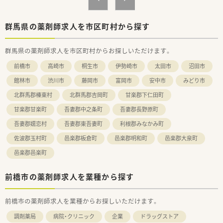
群馬県の薬剤師求人を市区町村から探す
群馬県の薬剤師求人を市区町村からお探しいただけます。
前橋市
高崎市
桐生市
伊勢崎市
太田市
沼田市
館林市
渋川市
藤岡市
富岡市
安中市
みどり市
北群馬郡榛東村
北群馬郡吉岡町
甘楽郡下仁田町
甘楽郡甘楽町
吾妻郡中之条町
吾妻郡長野原町
吾妻郡嬬恋村
吾妻郡東吾妻町
利根郡みなかみ町
佐波郡玉村町
邑楽郡板倉町
邑楽郡明和町
邑楽郡大泉町
邑楽郡邑楽町
前橋市の薬剤師求人を業種から探す
前橋市の薬剤師求人を業種からお探しいただけます。
調剤薬局
病院・クリニック
企業
ドラッグストア