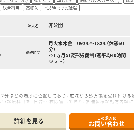
にオススメです。
総合科目
高収入
~18時までの職場
居の用意も可能です。
非公開
相談下さい！
法人名
書が必要となります。
お問い合わせも歓迎です♪
月火水木金 09:00～18:00（休憩60
分）
勤務時間
※1ヵ月の変形労働制（週平均40時間
額
シフト）
12分ほどの場所に位置しており、広域から処方箋を受け付ける
い診療科目を1日約60枚応需しており、多種多様な処方内容
が在籍しており、事務スタッフ2名と協力しながら非常に円滑
この求人に
詳細を見る
お問い合わせ
合の想定年収は550万円から650万円となり、これまでのご
0円の支給があるほか、精勤手当や職能手当などの諸手当も充実し