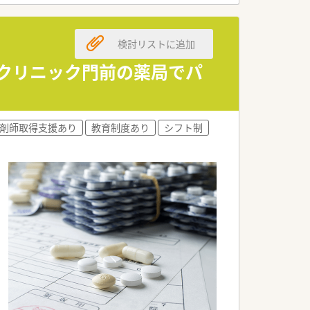
選択できる制度が整っています。
検討リストに追加
と非常に少ないのが特徴です。
り替えて生活を充実させられます。
内科クリニック門前の薬局でパ
らない誠実な労務管理です。
的に実施して研鑽を積んでいます。
剤師取得支援あり
教育制度あり
シフト制
トが数多く動いているのが特徴です。
も積極的に取り組んでいます。