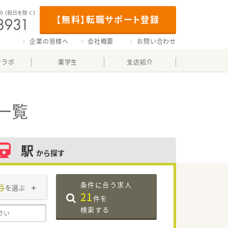
00
（祝日を除く）
【無料】転職サポート登録
企業の皆様へ
会社概要
お問い合わせ
マラボ
薬学生
支店紹介
一覧
駅
から探す
条件に合う求人
与
を選ぶ
21
件を
検索する