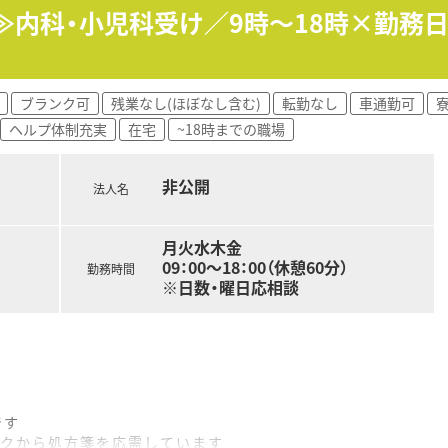
する調剤薬局です。
局≫内科・小児科受け／9時～18時×勤務
す。
、薬剤師1-2名体制にて対応されています。
ブランク可
残業なし(ほぼなし含む)
転勤なし
車通勤可
ヘルプ体制充実
在宅
~18時までの職場
非公開
法人名
月火水木金
09：00～18：00（休憩60分）
勤務時間
※日数・曜日応相談
です
ックから処方箋を応需しています