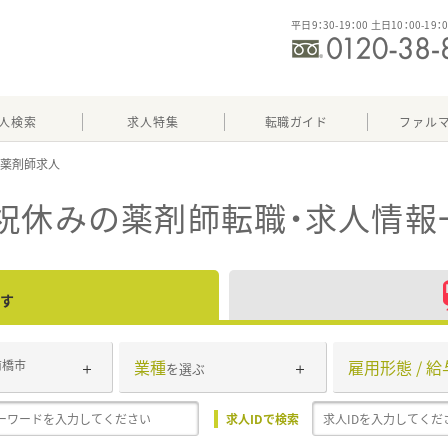
平日9：30-19：00 土日10：00-19：
人検索
求人特集
転職ガイド
ファル
祝休み
の薬剤師転職・求人情報
す
業種
雇用形態 / 給
前橋市
を選ぶ
求人IDで検索