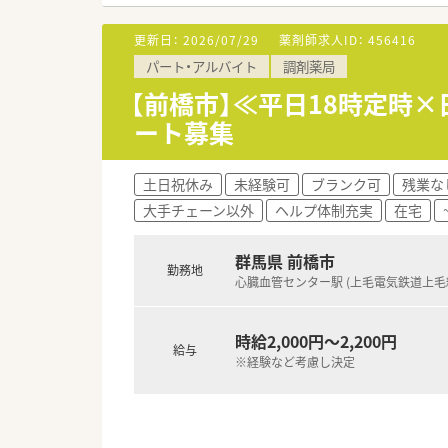
■将来的なライフプランの変化
更新日：
2026/07/29
薬剤師求人ID：
456416
【勤務実態について】
パート・アルバイト
調剤薬局
■総合病院の開局時間に合わせて
■原則として土日祝休みが確保
【前橋市】≪平日18時定時×
■残業代は5分単位でしっかり
ート募集
【こんな取り組みをしています】
■最新の薬学的知見を共有する
土日祝休み
未経験可
ブランク可
残業な
■会社独自のYouTube運営
大手チェーン以外
ヘルプ体制充実
在宅
■地域医療への貢献として健康
群馬県 前橋市
勤務地
心臓血管センター駅 (上毛電気鉄道上毛
時給2,000円～2,200円
給与
※経験など考慮し決定