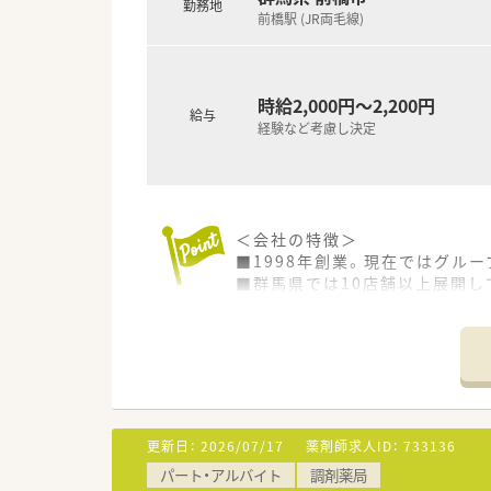
勤務地
前橋駅 (JR両毛線)
時給2,000円～2,200円
給与
経験など考慮し決定
＜会社の特徴＞
■1998年創業。現在ではグル
■群馬県では10店舗以上展開し
■大学との共同研究論文発表や
す。
■会社として「人を育てていき
魅力的★
■年度別売上推移（調剤部門・小
■研修制度に力を入れており、
■新卒採用実績もあります。OJ
更新日：
2026/07/17
薬剤師求人ID：
733136
パート・アルバイト
調剤薬局
＜店舗の特徴＞