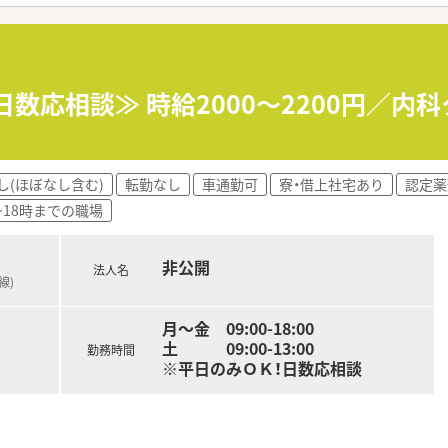
に合わせて、正社員からパートへの切り替えなど柔軟に働き方を
平日18時までの勤務となっており、残業も月平均10時間程度
されているため、仕事とプライベートのオンオフをはっきりと切
日数応相談≫ 時給2000～2200円／
と支給される仕組みが構築されており、日々の頑張りが無駄にな
ため、病院薬剤部での研修参加やドクターとの合同勉強会を積極
し(ほぼなし含む)
転勤なし
車通勤可
寮・借上社宅あり
認定薬
やOTCのネット販売など、店舗スタッフ主導の新しいプロジェク
~18時までの職場
サポート薬局の認定取得や、在宅医療および施設への訪問業務に
非公開
法人名
線)
月～金 09:00-18:00
土 09:00-13:00
勤務時間
※平日のみＯＫ！日数応相談