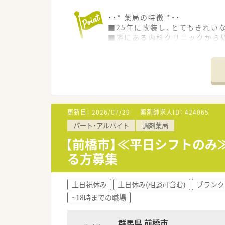
・・* 薬局の特徴 *・・
■25年に改装し、とてもきれい
■隣にある内科クリニックから
■糖尿病や高血圧など生活習慣
■外来の他に在宅医療にも積極
・・* 企業の特徴 *・・
■関東圏で約10店舗を運営する
■転勤がなく、エリア限定で働
■人間関係を重視しているため
更新日：
2026/07/29
薬剤師求人ID：
424065
■病院門前とクリニック受け、
パート・アルバイト
調剤薬局
■勉強会に力を入れています。
■在宅にも積極的に取り組んで
【前橋市】≪平日シフトのみ≫
る方募集
土日祝休み
土日休み(相談可含む)
ブランク
~18時までの職場
群馬県 前橋市