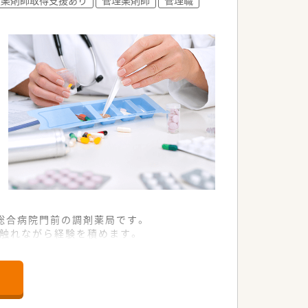
総合病院門前の調剤薬局です。
に触れながら経験を積めます。
な体制で業務に取り組めます。
経験やスキルを正当に評価します。
ており、安定した収入を得られます。