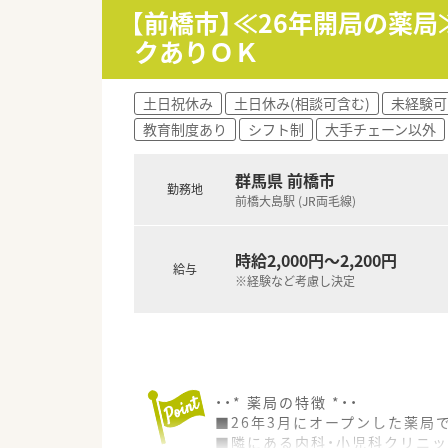
■前橋市の総合病院門前に位置
【前橋市】≪26年開局の薬
■平日18時までの開局となりま
クありＯＫ
■処方箋枚数は1日40枚程度で
土日祝休み
土日休み(相談可含む)
未経験可
教育制度あり
シフト制
大手チェーン以外
群馬県 前橋市
勤務地
前橋大島駅 (JR両毛線)
時給2,000円～2,200円
給与
※経験など考慮し決定
・・* 薬局の特徴 *・・
■26年3月にオープンした薬局
■隣にある内科・小児科クリニ