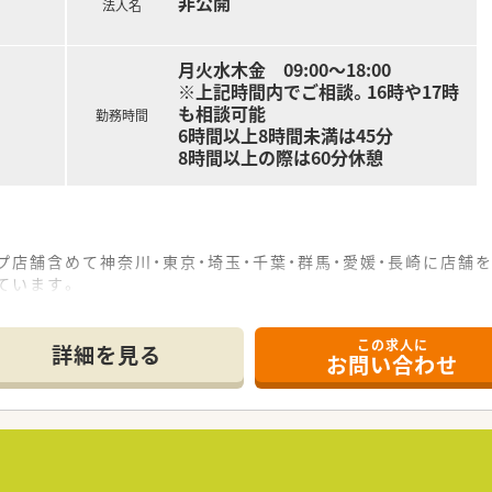
非公開
法人名
月火水木金 09:00～18:00
※上記時間内でご相談。16時や17時
も相談可能
勤務時間
6時間以上8時間未満は45分
8時間以上の際は60分休憩
ープ店舗含めて神奈川・東京・埼玉・千葉・群馬・愛媛・長崎に店舗
ています。
学会発表などで医療費削減に繋げる取り組みを行っています。地
この求人に
たい」という姿勢があります。近隣店舗とのコミュニケーション
詳細を見る
お問い合わせ
売部門）は順調に成長しており、経営は安定しています。
グループ内の薬剤師さん同士の情報共有に力をいれています。
T制度、個別の教育体制、合同研修会、勉強会など、プロ育成の