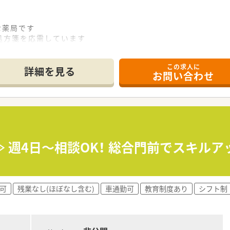
な薬局です
処方箋を応需しています
病に特化した薬が多いです
的に対応しております
この求人に
詳細を見る
お問い合わせ
薬局グループです
きたい方には安心です。
離職率が低く、働きやすくアットホームな雰囲気です。
どちらも運営されている為、幅広く経験できるチャンスがありま
います。
 週4日～相談OK！ 総合門前でスキルアッ
可
残業なし(ほぼなし含む)
車通勤可
教育制度あり
シフト制