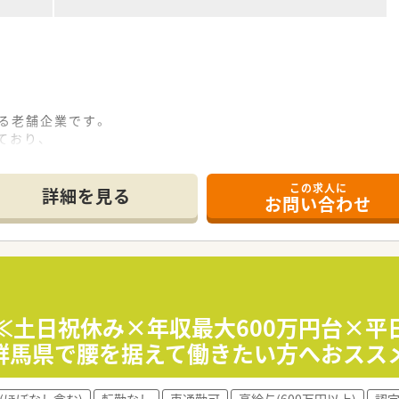
える老舗企業です。
ており、
国トップクラスの実績をお持ちです。
ており、
この求人に
会社・動物医療関係者との取引実績がございます。
詳細を見る
お問い合わせ
剤師の募集です。
ただくため、
の就業経験なく
≪土日祝休み×年収最大600万円台×平
群馬県で腰を据えて働きたい方へおスス
ています。
日♪
(ほぼなし含む)
転勤なし
車通勤可
高給与(600万円以上)
認