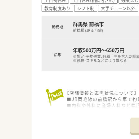
勤務時間時間・お休み重視の方
教育制度あり
シフト制
大手チェーン以外
また30歳まで・独身の方には住
〇応募について〇
群馬県 前橋市
勤務地
ご入社時期について、お気軽にご
前橋駅 (JR両毛線)
ご応募の際に履歴書・職務経歴
まずは詳細を聞いてみたい等の
年収500万円～650万円
給与
※想定・平均残業、各種手当を含んだ総
※経験・スキルなどにより異なる
【店舗情報と応需状況について】
■JR両毛線の前橋駅から車で約
■内科や外科に産婦人科など幅広
■薬剤師は常勤2名とパート2名
【求人情報について】
■管理薬剤師としてお迎えする場
■住宅手当として月額50,00