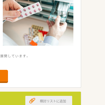
を展開しています。
域密着・集中型で展開している企業で
を設けており、相談しやすい環境なのも
ための様々な体制が整っています。
検討リストに追加