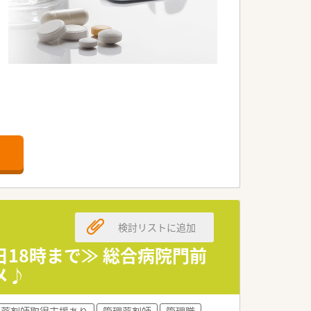
検討リストに追加
日18時まで≫ 総合病院門前
メ♪
定薬剤師取得支援あり
管理薬剤師
管理職