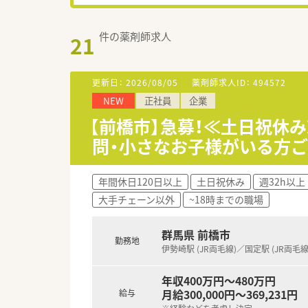
件の薬剤師求人
21
更新日：
2026/08/05
薬剤師求人ID：
494572
NEW
正社員
企業
【前橋市】急募！≪土日祝休み
問・小さなお子様がいる方
年間休日120日以上
土日祝休み
週32h以上
大手チェーン以外
~18時までの職場
群馬県 前橋市
勤務地
伊勢崎駅 (JR両毛線)／国定駅 (JR両毛線
年収400万円～480万円
月給300,000円～369,231円
給与