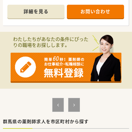
てさらにスキルアップできますね。
＊------------------------------------------＊
詳細を見る
お問い合わせ
【店舗情報と応需状況について】
■群馬県前橋市に位置する調剤薬局であり、最寄り駅からはお車
で20分ほどの距離にございます。
■主な応需科目は小児科と皮膚科、アレルギー科で、処方箋は1
わたしたちがあなたの条件にぴった
日あたり50枚から60枚ほどです。
りの職場をお探しします。
■勤務する人員は常勤の薬剤師が1名とパートが2名で、常時2名
体制で業務を行っております。
【法人特徴について】
■1998年に創業し、神奈川や群馬、埼玉エリアを中心に店舗を展
開している調剤チェーンです。
■グループ全体では全国に42店舗を展開しており、非常に安定
した経営基盤を誇っております。
■全体の9割がクリニック門前薬局であり、地域密着型として健
康サポート薬局の体制も進めています。
【職場環境と雰囲気】
■経営トップである社長自身も薬剤師の資格を持っており、現場
への理解が深い組織体系です。
■会社と店舗の距離が非常に近く相談もしやすいため、風通しが
群馬県の薬剤師求人を市区町村から探す
良くて良好な人間関係が築かれています。
■人と人とのつながりを重要視する社風があり、お互いに助け合