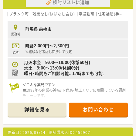
検討リストに追加
ブランク可
残業なし(ほぼなし含む)
車通勤可
住宅補助(手当)あり
群馬県 前橋市
勤務地
時給2,000円～2,300円
※経験など考慮し面接にて決定
給与
月火木金 9:00〜18:00(休憩60分)
水土 9:00〜13:00(休憩0分)
勤務
曜日・時間もご相談可能。17時までも可能。
時間
＜こんな薬局です＞
■1998年の創業の神奈川・群馬・埼玉エリアに展開している調剤
チェーンです。
■社長も薬剤師のため現場への理解があり、風通しの良い職場で
す。
詳細を見る
お問い合わせ
■人と人とのつながりを重要視しプライベートの充実を大切に
する社風です。
■全社平均月10時間以下の残業のため、プライベートな時間が
確保できます。
更新日：
2026/07/14
薬剤師求人ID：
459907
■クリニック門前が全体の9割と多く、患者さまや医師から信頼