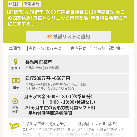
される地域密着型の調剤薬局を目指しております。
正社員
調剤薬局
■健康サポート薬局に向けた体制作りも進めております。
【前橋市】≪想定年収600万円台目指せる！18時終業≫ 木日
■研修の一環として大学との研究論文発表、学会発表にも力を入
の固定休み！皮膚科クリニック門前薬局・軽量科目希望の方
れています。
におすすめ♪
■OJT、合同研修会(年2回)、メーカー勉強会など、キャリアに合
わせた充実した教育体制がございます
検討リストに追加
■産前産後休暇・育児休職制度の取得実績が多数あります。現在
も取得中の従業員がいます。その後復帰し、時短勤務で働くこと
が可能です。
車通勤可
高給与(600万円以上)
住宅補助(手当)あり
認定薬剤師取得支援あり
■有給休暇の消化率は約80％。仕事とプライベートの両立を図
りやすい環境です。
群馬県 前橋市
■勤続10年以上在籍している方も多数いらっしゃいます。
群馬総社駅 (JR上越線)
勤務地
＜研修制度＞
年収500万円～650万円
■OJT、合同研修会(年2回)、メーカー勉強会など、キャリアに合
※想定・平均残業、各種手当を含んだ総額
わせた充実した教育体制がございます。
給与
※経験・スキルなどにより異なる
■研修の一環として大学との研究論文発表、学会発表にも力を入
月火水木金 9:00～18:00（休憩60分）
れています。
土 9:00～13:00（休憩なし）
※1ヵ月単位の変形労働時間シフト制
＜こんな方にオススメ！＞
勤務
時間
平均労働時間週40時間
★ライフワークバランス重視の方！
★地域密着の薬局で働きたい方！
＼多彩な研修で成長をサポート／（前橋市エリア担当より）
★軽量科目をお探しの方！
OJTや年2回の合同研修会に加え、大学との研究論文発表や学会
★会社と現場の距離が近く、風通しの良い現場をお探しの方！
発表にも注力しています。調剤経験を活かしながら薬剤師とし