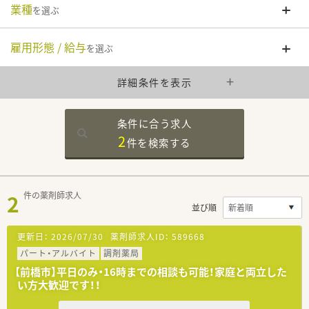
業種
を選ぶ
雇用形態 / 給与
を選ぶ
詳細条件を表示
条件に合う求人
2
件を
検索する
2
件の薬剤師求人
並び順
更新日：
2026/07/30
薬剤師求人ID：
589668
パート・アルバイト
調剤薬局
【前橋市】平日のみ・16時までの相談も可能！家庭と両立した
い方大歓迎です！！