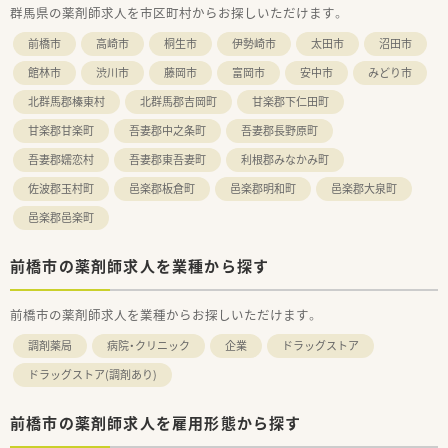
群馬県の薬剤師求人を市区町村からお探しいただけます。
いながら業務を進める職場です。
前橋市
高崎市
桐生市
伊勢崎市
太田市
沼田市
【こんな方にオススメ】
■残業が少なく有給休暇も取得しやすいため、ワークライフバラ
館林市
渋川市
藤岡市
富岡市
安中市
みどり市
ンスを重視して働きたい方に最適です。
北群馬郡榛東村
北群馬郡吉岡町
甘楽郡下仁田町
■主な応需科目が小児科や皮膚科、アレルギー科などの比較的軽
量な科目をお探しの方におすすめです。
甘楽郡甘楽町
吾妻郡中之条町
吾妻郡長野原町
■社長が現場に理解を示してくれるような、風通しが良い調剤チ
ェーンで就業したい方に向いています。
吾妻郡嬬恋村
吾妻郡東吾妻町
利根郡みなかみ町
佐波郡玉村町
邑楽郡板倉町
邑楽郡明和町
邑楽郡大泉町
邑楽郡邑楽町
前橋市の薬剤師求人を業種から探す
前橋市の薬剤師求人を業種からお探しいただけます。
調剤薬局
病院・クリニック
企業
ドラッグストア
ドラッグストア(調剤あり)
前橋市の薬剤師求人を雇用形態から探す