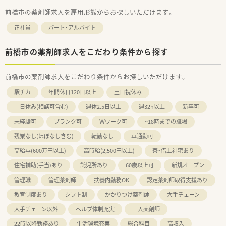
前橋市の薬剤師求人を雇用形態からお探しいただけます。
正社員
パート・アルバイト
前橋市の薬剤師求人をこだわり条件から探す
前橋市の薬剤師求人をこだわり条件からお探しいただけます。
駅チカ
年間休日120日以上
土日祝休み
土日休み(相談可含む)
週休2.5日以上
週32h以上
新卒可
未経験可
ブランク可
Ｗワーク可
~18時までの職場
残業なし(ほぼなし含む)
転勤なし
車通勤可
高給与(600万円以上)
高時給(2,500円以上)
寮・借上社宅あり
住宅補助(手当)あり
託児所あり
60歳以上可
新規オープン
管理職
管理薬剤師
扶養内勤務OK
認定薬剤師取得支援あり
教育制度あり
シフト制
かかりつけ薬剤師
大手チェーン
大手チェーン以外
ヘルプ体制充実
一人薬剤師
22時以降勤務あり
生活環境充実
総合科目
高収入