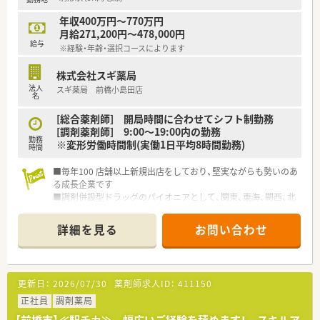
年収400万円～770万円
月給271,200円～478,000円
給与
※経験・年齢・選択コースによります
株式会社スギ薬局
法人
スギ薬局 前橋小島田店
名
[総合薬剤師] 開局時間に合わせてシフト制勤務
[調剤薬剤師] 9:00～19:00内の勤務
勤務
※変形労働時間制(実働1日平均8時間勤務)
時間
■毎年100 店舗以上新規出店をしており、堅実ながらも勢いのあ
る成長企業です
■調剤併設型ドラッグのパイオニアとして、関東、東海、関西、北
陸・信州を中心に約1,700店舗以上を展開しています
■研修制度は様々なプランがあり、集合研修だけでなく任意で受
詳細を見る
お問い合わせ
講可能な研修も幅広く用意されています
■店舗で活躍する従業員、社外で活躍する従業員、将来経営幹部
となる従業員など、薬剤師として様々な活躍ができるフィールド
を用意されています
更新日：
2026/07/30
薬剤師求人ID：
411150
■総合薬剤師・調剤薬剤師（土日休み・19時までの勤務）どちらか
の働き方を選択できます
正社員
調剤薬局
■調剤併設型だけでなく「医療モール・クリニック併設店舗」「敷