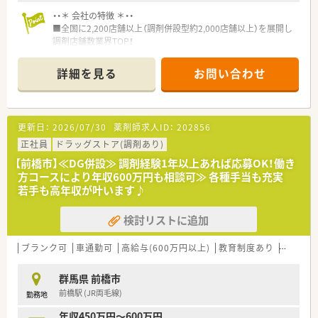
ヘルプ対応や異動の際にもスムーズに就業いただけます。
在宅医療にも積極的に対応しており、薬剤師としてのスキルが磨
・・＊ 会社の特徴 ＊・・
ける環境です。
■全国に2,200店舗以上（調剤併設型約2,000店舗以上）を展開し
調剤店舗数業界TOP！
また地域に欠かせない薬局となるため
■店舗拡大に伴いキャリアアップできるポジションが多数あり！
健康測定会や地域イベントへも積極参加！
頑張り次第で高給与も可能！
詳細を見る
お問い合わせ
薬剤師がより身近な存在となるよう日々活動されています♪
■経験や勤務コースによりますが、経験の少ない方でも500万前
半スタートと業界TOP水準！
残業は1分単位にて支給！
■職種や職域に合わせ、豊富な社内研修や外部組織と連携した研
全社で月間残業10時間以下を目指して取り組んでおり、メリハ
修を用意されています
更新日：
2026/07/30
薬剤師求人ID：
202856
リつけて働きたい方にオススメの環境です♪
■薬剤師が中心の会社だからこそ活躍できるキャリアパスが多
種多様に用意されています。
正社員
ドラッグストア(調剤あり)
また女性薬剤師が多数活躍されており、
■店舗拡大に伴い、エリアマネジャーや営業部長等のマネジメン
【前橋市】≪DG併設≫ 調剤経験1年以上あれば応募OK！働き
妊娠・出産・育児などのライフイベントに最大限の配慮を行って
トのポジションも増えます。
方コースにより年収600万円も相談可≫ 各種手当も充実
います。
■在宅や教育等の専門性を活かせるスペシャリストを目指すこ
若手も高年収が叶います♪
そのため産休育休後復帰率は100%♪
とも可能です。
安心して活躍いただける環境がございます。
■その他にも、管理部門や商品部門等の本社スタッフなど活動領
検討リストに追加
域は多種多様です。
＼キャリアアップ／
■在宅実施店舗は年々増加しており、在宅医療へもしっかりと関
スペシャリストとして専門性の追求はもちろんのこと、
わる事ができます。
ブランク可
車通勤可
高給与(600万円以上)
教育制度あり
大手チ
エリア長や調剤リーダーといった店舗を統括する管理職や、
■育児休暇は3歳まで取得が可能で、時短制度は小学5年生まで
本部のサポート管理職へのステップアップなど
時短勤務ができるよう変更予定です。
群馬県 前橋市
それぞれの志向にあわせたキャリアがございます♪
■年間休日が120日とワークライフバランスが整っています
前橋駅 (JR両毛線)
社内研修やeラーニングも充実しており、
勤務地
■日用品から常備薬まで、従業員割引制度など嬉しいメリットも
スキルに自信のない方でもスムーズに業務習得いただけます！
たくさんあります！
年収450万円～600万円