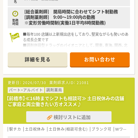
名
[総合薬剤師] 開局時間に合わせてシフト制勤務
[調剤薬剤師] 9:00～19:00内の勤務
勤務
※変形労働時間制(実働1日平均8時間勤務)
時間
■毎年100 店舗以上新規出店をしており、堅実ながらも勢いのあ
る成長企業です
■調剤併設型ドラッグのパイオニアとして、関東、東海、関西、北
陸・信州を中心に約1,700店舗以上を展開しています
■研修制度は様々なプランがあり、集合研修だけでなく任意で受
詳細を見る
お問い合わせ
講可能な研修も幅広く用意されています
■店舗で活躍する従業員、社外で活躍する従業員、将来経営幹部
となる従業員など、薬剤師として様々な活躍ができるフィールド
を用意されています
更新日：
2026/07/30
薬剤師求人ID：
21081
■総合薬剤師・調剤薬剤師（土日休み・19時までの勤務）どちらか
の働き方を選択できます
パート・アルバイト
調剤薬局
■調剤併設型だけでなく「医療モール・クリニック併設店舗」「敷
【前橋市】≪16時までシフトも相談可≫ 土日祝休みの店舗
地内薬局」「訪問調剤特化型店舗」など様々な店舗を運営してい
ご家庭と両立働きたい方オススメ♪
ます
■在宅医療にも積極的取り組んでおり「訪問調剤特化型店舗」を
検討リストに追加
50店舗以上、無菌調剤室は業界最多の51店舗設置しています
■「プラチナくるみん認定企業」「健康経営優良法人2023（大規模
法人部門）認定」等を取得し一人ひとりが働きやすい環境が整備
駅チカ
土日祝休み
土日休み(相談可含む)
ブランク可
Ｗワーク可
されています