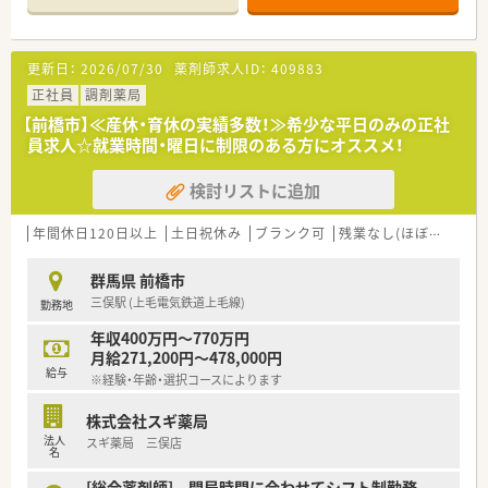
薬剤師がより身近な存在となるよう日々活動されています♪
■店舗で活躍する従業員、社外で活躍する従業員、将来経営幹部
となる従業員など、薬剤師として様々な活躍ができるフィールド
残業は1分単位にて支給！
を用意されています
更新日：
2026/07/30
薬剤師求人ID：
409883
全社で月間残業10時間以下を目指して取り組んでおり、メリハ
■総合薬剤師・調剤薬剤師（土日休み・19時までの勤務）どちらか
リつけて働きたい方にオススメの環境です♪
の働き方を選択できます
正社員
調剤薬局
■調剤併設型だけでなく「医療モール・クリニック併設店舗」「敷
【前橋市】≪産休・育休の実績多数！≫希少な平日のみの正社
また女性薬剤師が多数活躍されており、
地内薬局」「訪問調剤特化型店舗」など様々な店舗を運営してい
員求人☆就業時間・曜日に制限のある方にオススメ！
妊娠・出産・育児などのライフイベントに最大限の配慮を行って
ます
います。
■在宅医療にも積極的取り組んでおり「訪問調剤特化型店舗」を
そのため産休育休後復帰率は100%♪
検討リストに追加
50店舗以上、無菌調剤室は業界最多の51店舗設置しています
安心して活躍いただける環境がございます。
■「プラチナくるみん認定企業」「健康経営優良法人2023（大規模
法人部門）認定」等を取得し一人ひとりが働きやすい環境が整備
年間休日120日以上
土日祝休み
ブランク可
残業なし(ほぼなし含む)
＼キャリアアップ／
されています
スペシャリストとして専門性の追求はもちろんのこと、
■充実した研修制度、人事制度、評価制度、キャリア支援制度等
群馬県 前橋市
エリア長や調剤リーダーといった店舗を統括する管理職や、
があるのも特徴です
三俣駅 (上毛電気鉄道上毛線)
勤務地
本部のサポート管理職へのステップアップなど
それぞれの志向にあわせたキャリアがございます♪
年収400万円～770万円
社内研修やeラーニングも充実しており、
月給271,200円～478,000円
スキルに自信のない方でもスムーズに業務習得いただけます！
給与
※経験・年齢・選択コースによります
株式会社スギ薬局
法人
スギ薬局 三俣店
名
[総合薬剤師] 開局時間に合わせてシフト制勤務