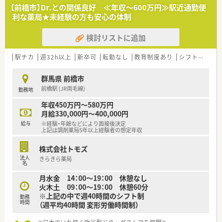
■調剤薬局運営以外にも、介護事業や健康食品事業、ジム運営な
【前橋市】Dr.との関係良好 ≪年収～600万円≫駅近通勤便
ど多角的に展開中です。
利な薬局★未経験の方も安心の体制
■「笑顔のそばに。もっとずっと。」をテーマに、地域のかかりつ
け薬局を目指しています。
検討リストに追加
【職場環境と雰囲気】
■社員同士の関係性が良好で、温かく穏やかな人柄の方が多いこ
駅チカ
週32h以上
新卒可
転勤なし
教育制度あり
シフト制
大
とが魅力の職場です。
■店舗見学時の雰囲気が決め手となり入社された方も多数いら
群馬県 前橋市
っしゃる社風です。
前橋駅 (JR両毛線)
勤務地
■患者様からの評判も良く、穏やかな環境で長く働きたい方に最
適な職場です。
年収450万円～580万円
月給330,000円～400,000円
給与
※経験・年齢などにより面接後決定
上記は調剤薬局5年以上経験者の想定年収
株式会社トモズ
法人
きらきら薬局
名
月水金 14：00～19：00 休憩なし
火木土 09：00～19：00 休憩60分
※上記の中で週40時間のシフト制
勤務
時間
（週平均40時間 変形労働時間制）