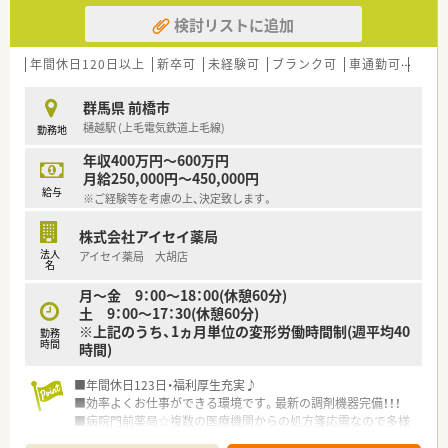
ら奨励し調剤過誤防止については全社共有しています。
検討リストに追加
☆【福利厚生面】
産前・産後・育児休暇は100%取得可能で、時短勤務で働く社員も
年間休日120日以上
新卒可
未経験可
ブランク可
車通勤可
高給与
多数いる環境です。
また、転居を伴う異動はなく、キャリアやライフプランの希望に
群馬県 前橋市
応じて、長く安心して働ける環境作りをしております。
樋越駅 (上毛電気鉄道上毛線)
勤務地
年収400万円～600万円
月給250,000円～450,000円
給与
※ご経験等を考慮の上、決定致します。
株式会社アイセイ薬局
法人
アイセイ薬局 大胡店
名
月～金 9：00～18：00(休憩60分)
土 9：00～17：30(休憩60分)
※上記のうち、1ヵ月単位の変形労働時間制(週平均40
勤務
時間
時間)
■年間休日123日・福利厚生充実♪
■効率よくお仕事ができる環境です。最新の調剤機器完備！！！
■病院門前薬局☆複数の医療機関からの処方箋応需なので多様
な処方箋を経験できます。