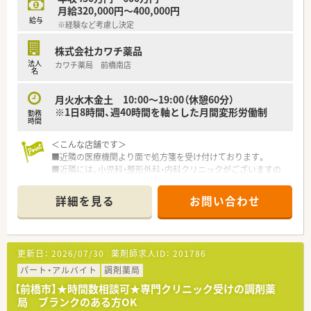
月給320,000円～400,000円
給与
※経験など考慮し決定
株式会社カワチ薬品
法人
カワチ薬局 前橋南店
名
月火水木金土 10:00～19:00（休憩60分）
※1日8時間、週40時間を軸とした月間変形労働制
勤務
時間
＜こんな店舗です＞
■近隣の医療機関より面で処方箋を受け付けております。
■近隣には、小児科・整形外科・内科クリニックがございますの
で、複数の科目を学ぶことができます。
■採用品目数は1,500品目程度で、機材は電子薬歴・Vマス・円盤
詳細を見る
お問い合わせ
等を採用しています。
■1日の処方枚数は40枚程度。薬剤師さんは5名在籍しておりシ
フトで勤務しております。
■県道13号に面している大型店舗です。駐車場も大きく、来店・
更新日：
2026/07/30
薬剤師求人ID：
201786
通勤しやすい店舗です。
パート・アルバイト
調剤薬局
＜豊富なキャリアプランをご用意＞
【前橋市】★時間数相談可★専門クリニック受けの調剤薬
■自宅通勤のエリア社員と転居を伴う異動のあるナショナル社
局 ブランクのある方OK
員の2コースからご選択頂きます。