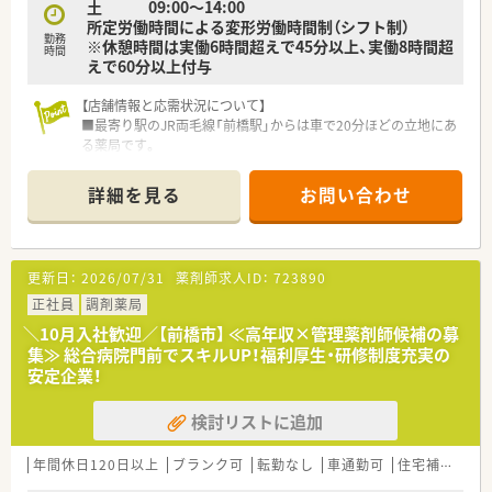
土 09:00～14:00
【やりがい/おすすめポイント】
所定労働時間による変形労働時間制（シフト制）
■大手グループの安定した経営基盤と手厚い福利厚生がありな
勤務
※休憩時間は実働6時間超えで45分以上、実働8時間超
時間
がら、地域に根ざした働き方ができる点が魅力です。
えで60分以上付与
■ノルマが一切設定されていないため、患者様にとって本当に必
要な医療の提供に集中することができる環境です。
【店舗情報と応需状況について】
■今後さらに調剤併設店舗が増加していく予定であり、新しいポ
■最寄り駅のJR両毛線「前橋駅」からは車で20分ほどの立地にあ
ジションで活躍できるチャンスが豊富にあります。
る薬局です。
■応需科目は内科・循環器科を中心に外科や整形外科など幅広く
対応しています。
詳細を見る
お問い合わせ
■1日の処方箋応需枚数は約120枚で、常勤薬剤師5～6名体制で
運営しています。
【法人特徴について】
更新日：
2026/07/31
薬剤師求人ID：
723890
■北海道から関西地方まで全国に約200店舗の調剤薬局を順調
に展開しています。
正社員
調剤薬局
■調剤薬局運営以外にも、介護事業や健康食品事業、ジム運営な
＼10月入社歓迎／【前橋市】 ≪高年収×管理薬剤師候補の募
ど多角的に展開中です。
集≫ 総合病院門前でスキルUP！福利厚生・研修制度充実の
■「笑顔のそばに。もっとずっと。」をテーマに、地域のかかりつ
安定企業！
け薬局を目指しています。
検討リストに追加
【勤務実態について】
■年間休日は120日前後あり、ワークライフバランスを重視して
働くことができます。
年間休日120日以上
ブランク可
転勤なし
車通勤可
住宅補助(手当)あり
■月平均の所定外労働時間は4.6時間（2020年度実績）と非常に