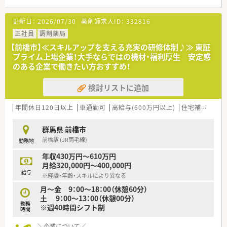
・・＊ 薬局の特徴 ＊・・
みとなります。
■福島県を基点にグループとして全国に200店舗以上展開して
更新日：
2026/07/30
薬剤師求人ID：
332816
います。
＜こんな企業です＞
■調剤薬局や介護施設の運営など、幅広い分野から地域医療・福
正社員
調剤薬局
■カワチ薬品は東日本を中心にドラッグストア355店（内調剤併
祉に関わる企業です。
設型132店）を展開しています。
【前橋市】≪スキルアップを支える充実の研修体制♪≫ 東証
■人とのつながりを大切にしているおり、患者様の笑顔の見える
■「顧客第一主義」を掲げ、お客様に必要とされる店舗を追究し
プライム上場企業！大手ならではの機材・福利厚生 安定感
対応を心がけています。
ており品揃え数も業界随一です。
のある企業で働きたい方おすすめ！
■研修が充実しており、年2回の社員合同研修も行っています。
■「地域の人々の健康を支えたい」という思いを大事にされてい
る方、ぜひご応募ください。
検討リストに追加
年間休日120日以上
車通勤可
高給与(600万円以上)
住宅補助(手当)あり
群馬県 前橋市
前橋駅 (JR両毛線)
勤務地
年収430万円～610万円
月給320,000円～400,000円
給与
※経験・年齢・スキルにより異なる
月～金 9：00～18：00（休憩60分）
土 9：00～13：00（休憩00分）
勤務
※週40時間シフト制
時間
＼企業について／