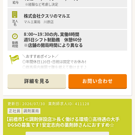
給与
※経験など考慮し決定
≪風通しが良く働きやすい職場環境≫
・社員間は「さん」付けで呼び合えるほどフラットな関係性で、役
株式会社クスリのマルエ
職や立場は関係ありません。
法人
マルエ薬局 川原店
・風通しの良い環境はアイデアを出しやすく、大きく成長できる
名
チャンスが豊富にあります。
・風通しの良い社風を実現するために、様々なサークル活動制度
8：00～19：30の内、実働8時間
も用意しています。
週5日シフト制勤務 休憩60分
勤務
・首都圏にこだわった店舗展開のため、多くの仲間と交流ができ
※店舗の開局時間により異なる
時間
店舗間の連携も良好です。
・残業時間の削減や年2回の連続休暇取得など、ライフワークバラ
＼おすすめポイント／
ンスも推進しています。
◎年間休日120日・日祝は固定でお休み！
・安心して健康的に働けるからこそ、充分に力を発揮でき、心か
◎群馬県内展開で腰を据えて働けます♪
らやりがいを感じ成長できます。
◎転居を伴う異動なし！
◎店舗拡大のための増員募集♪
詳細を見る
お問い合わせ
≪スキル、知識を幅広く身に着けキャリアアップが可能≫
◎大手DGSの傘下で安定経営！
・日進月歩の医療業界で、薬剤師は日常業務を行いながらも日々
◎管理薬剤師経験のない方でも安心な研修制度あり！
学び続けることが重要です。
◎入社後は勤務薬剤師として就業いただくため、
・トモズでは年次研修だけでなく、調剤技術研修によって継続的
将来的に管理薬剤師を目指したい方歓迎！！
更新日：
2026/07/30
薬剤師求人ID：
411128
に学び続けることができます。
・研修は業務時間内で実施し、オンとオフをしっかり切り替えて
＼こんな会社です！／
正社員
調剤薬局
プライベートも充実できます。
群馬県発祥の唯一のドラッグストアとして運営！
【前橋市】≪調剤併設店≫長く働ける環境◎高待遇の大手
・本部社員の35％が薬剤師！教育研修担当・開発担当・IT担当など
DGS54店舗 調剤併設店22店舗と群馬県内をメインに出店して
DGSの募集です！安定志向の薬剤師さんにおすすめ☆
幅広いキャリアがあります。
います。
2020年よりウエルシアHDGに参画、今後も成長し続ける群馬県