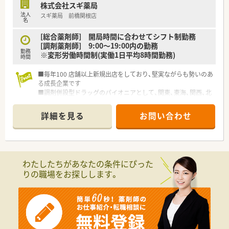
株式会社スギ薬局
法人
スギ薬局 前橋関根店
名
[総合薬剤師] 開局時間に合わせてシフト制勤務
[調剤薬剤師] 9:00～19:00内の勤務
勤務
※変形労働時間制(実働1日平均8時間勤務)
時間
■毎年100 店舗以上新規出店をしており、堅実ながらも勢いのあ
る成長企業です
■調剤併設型ドラッグのパイオニアとして、関東、東海、関西、北
陸・信州を中心に約1,700店舗以上を展開しています
■研修制度は様々なプランがあり、集合研修だけでなく任意で受
詳細を見る
お問い合わせ
講可能な研修も幅広く用意されています
■店舗で活躍する従業員、社外で活躍する従業員、将来経営幹部
となる従業員など、薬剤師として様々な活躍ができるフィールド
を用意されています
■総合薬剤師・調剤薬剤師（土日休み・19時までの勤務）どちらか
わたしたちがあなたの条件にぴった
の働き方を選択できます
りの職場をお探しします。
■調剤併設型だけでなく「医療モール・クリニック併設店舗」「敷
地内薬局」「訪問調剤特化型店舗」など様々な店舗を運営してい
ます
■在宅医療にも積極的取り組んでおり「訪問調剤特化型店舗」を
50店舗以上、無菌調剤室は業界最多の51店舗設置しています
■「プラチナくるみん認定企業」「健康経営優良法人2023（大規模