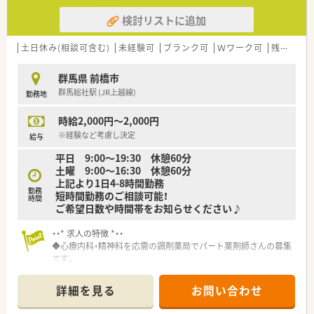
■勤務薬剤師だけでなく、薬局長や管理職、幹部候補としてのキ
検討リストに追加
ャリアビジョンも描けます。
■OTC店舗では第一類医薬品販売、市販薬の問い合わせ対応、調
剤併設店では調剤・投薬・監査も加わります。
土日休み(相談可含む)
未経験可
ブランク可
Ｗワーク可
残業なし(ほぼなし含む)
■面接時にご意向をお伺いし、接客メインで頑張りたい方はOTC
店舗、調剤希望の方は併設店と初期配属店舗についてはご相談が
群馬県 前橋市
可能です。
群馬総社駅 (JR上越線)
勤務地
＜入社前から安心のサポート体制＞
時給2,000円～2,000円
■入社前研修として、入社前半年間は通信教育でチェーンストア
の仕組みやビジネスマナーを習得致します。
※経験など考慮し決定
給与
■入社後3日間は、新人教育研修を実施。同期生と親睦を深め、仕
平日 9:00～19:30 休憩60分
事の予備知識や計数管理の基礎を学びます。
土曜 9:00～16:30 休憩60分
■入社1～3年目の方を対象に集中研修もございます。より高度
上記より1日4-8時間勤務
な技能を身に付け、会社の将来についても理解を深めます。
勤務
短時間勤務のご相談可能！
■他にも店舗でのOJT研修やOTC講座(eラーニング)、DI室との連
時間
ご希望日数や時間帯をお知らせください♪
携などスキルアップのための教育研修やサポートシステムを用
意しています。
・・* 求人の特徴 *・・
◆心療内科・精神科を応需の調剤薬局でパート薬剤師さんの募集
＜安定経営が強みの企業です！＞
です。
■売上比：小売47.8％、雑貨28.0％、化粧品7.1％、医薬品17.1％
◆調剤ブランクのある方・病院経験のみの方もご相談可能です！
と生活用品の売上が大きく安定した経営が実現できておりま
◆時短勤務可能♪曜日や時間数など、お気軽にお問い合わせくだ
す。
詳細を見る
お問い合わせ
さい！
■診療報酬の改定など年々調剤薬局の収益は厳しい見通しとな
る中で、その他部門で安定収益を得られることはカワチ薬品の強