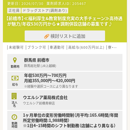
更新日：
2026/07/30
薬剤師求人ID：
205467
＼こんな会社です！／
正社員
ドラッグストア(調剤あり)
群馬県発祥の唯一のドラッグストアとして運営！
【前橋市】≪福利厚生&教育制度充実の大手チェーン≫高待遇
DGS54店舗 調剤併設店22店舗と群馬県内をメインに出店して
が魅力/年収530万円から★調剤併設店舗の募集です♪
います。
2020年よりウエルシアHDGに参画、今後も成長し続ける群馬県
検討リストに追加
展開の地場企業です。
2022年12月現在で調剤併設率は47%！
未経験可
ブランク可
車通勤可
高給与(600万円以上)
寮・借上社宅あり
今後60％を目指して店舗展開をされており、
管理薬剤師としてのキャリアを目指したい方は必見！
群馬県 前橋市
多数の活躍できる場がございます♪
群馬総社駅 (JR上越線)
勤務地
＼店舗の特徴／
年収530万円～700万円
調剤独立店舗♪
月給355,000円～420,000円
近隣の内科クリニックから処方箋を応需しており、
給与
※経験や選択コースにより異なります
主な応需科目は内科・循環器科・糖尿病内科で
1日約80枚の処方箋を薬剤師3名体制で対応しています。
ウエルシア薬局株式会社
法人
ウエルシア前橋青柳店
＼就業環境／
名
患者様の利便性向上のため、処方せん送信アプリの導入済み！
待ち時間0でのお渡しや、ドライブスルーでの服薬指導も実施し
1ヶ月単位の変形労働時間制（月平均:165.6時間/年間
ています。
所定労働時間:1,988時間）
勤務
薬歴は全店舗でMusubiを導入♪
※1日4~15時間のシフト制勤務（店舗により異なる）
時間