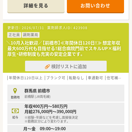
詳細を見る
お問い合わせ
【店舗情報と応需状況について】
■最寄り駅である前橋駅から車で7分の場所に位置しており、車
での通勤が必須となります。
■幅広い医療機関から面対応で処方箋を受け付けており、1日あ
更新日：
2026/07/31
薬剤師求人ID：
423908
たりの応需枚数は約10枚です。
■現在は薬剤師1名体制での勤務となっており、患者様一人ひと
正社員
調剤薬局
りとじっくり向き合うことができます。
＼10月入社歓迎／【前橋市】≪年間休日120日！≫ 想定年収
最大600万代も目指せる！総合病院門前でスキルUP×福利
【想定される業務内容】
厚生・研修制度も充実の安定企業です。
■調剤業務や監査、患者様への服薬指導に加えて、ドラッグスト
アにおける一般用医薬品の販売対応も行います。
検討リストに追加
■各店舗にて在宅医療にも対応しており、患者様の生活状況に合
わせたきめ細やかな服薬指導を実施いたします。
■患者様の利便性を高めるため、処方箋送信アプリによる受付や
年間休日120日以上
ブランク可
転勤なし
車通勤可
住宅補助(手当)あり
ドライブスルーでの対応も担当していただきます。
群馬県 前橋市
【こんな方にオススメ】
前橋駅 (JR両毛線)
勤務地
■地元である群馬県に貢献したいという強い思いを持ち、転居を
伴う異動なく腰を据えて長く働きたい方に最適です。
年収400万円～580万円
■ワークライフバランスを重視しており、しっかりと休日を取得
月給276,000円～390,000円
しながら無理なく業務に集中したい方におすすめです。
給与
※経験・年齢などを考慮し面接後決定
■一人薬剤師の店舗でも責任感を持って業務を遂行し、自らの手
※勤務区分により変わります。
で薬局を作り上げていくことにやりがいを感じる方です。
月～金 09:00～19:00