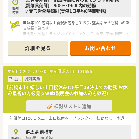
[調剤薬剤師] 9:00～19:00内の勤務
勤務
※変形労働時間制(実働1日平均8時間勤務)
時間
■毎年100 店舗以上新規出店をしており、堅実ながらも勢いのあ
る成長企業です
■調剤併設型ドラッグのパイオニアとして、関東、東海、関西、北
陸・信州を中心に約1,700店舗以上を展開しています
■研修制度は様々なプランがあり、集合研修だけでなく任意で受
詳細を見る
お問い合わせ
講可能な研修も幅広く用意されています
■店舗で活躍する従業員、社外で活躍する従業員、将来経営幹部
となる従業員など、薬剤師として様々な活躍ができるフィールド
を用意されています
更新日：
2026/07/30
薬剤師求人ID：
409656
■総合薬剤師・調剤薬剤師（土日休み・19時までの勤務）どちらか
の働き方を選択できます
正社員
調剤薬局
■調剤併設型だけでなく「医療モール・クリニック併設店舗」「敷
【前橋市】≪嬉しい土日祝休み！≫平日19時までの勤務 お休
地内薬局」「訪問調剤特化型店舗」など様々な店舗を運営してい
み重視の方必見☆Web説明会の参加のみも歓迎！
ます
■在宅医療にも積極的取り組んでおり「訪問調剤特化型店舗」を
検討リストに追加
50店舗以上、無菌調剤室は業界最多の51店舗設置しています
■「プラチナくるみん認定企業」「健康経営優良法人2023（大規模
法人部門）認定」等を取得し一人ひとりが働きやすい環境が整備
年間休日120日以上
土日祝休み
ブランク可
転勤なし
車通勤可
されています
■充実した研修制度、人事制度、評価制度、キャリア支援制度等
群馬県 前橋市
があるのも特徴です
駒形駅 (JR両毛線)
勤務地