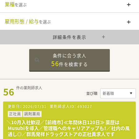
業種
を選ぶ
雇用形態 / 給与
を選ぶ
詳細条件を表示
条件に合う求人
56
件を
検索する
56
件の薬剤師求人
並び順
更新日：
2026/07/31
薬剤師求人ID：
493027
正社員
調剤薬局
＼10月入社歓迎／【前橋市】≪年間休日120日≫ 薬歴は
Musubiを導入／管理職へのキャリアアップも！／社内の風
通し◎／群馬発祥ドラッグストアの正社員求人です