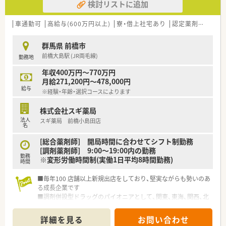
検討リストに追加
展開の地場企業です。
2022年12月現在で調剤併設率は47%！
車通勤可
高給与(600万円以上)
寮・借上社宅あり
認定薬剤師取得支援あり
今後60％を目指して店舗展開をされており、
管理薬剤師としてのキャリアを目指したい方は必見！
群馬県 前橋市
多数の活躍できる場がございます♪
前橋大島駅 (JR両毛線)
勤務地
＼店舗の特徴／
年収400万円～770万円
内科系クリニックの門前にある調剤専門店です。
月給271,200円～478,000円
内科をメインに整形外科、透析、循環器科など
給与
※経験・年齢・選択コースによります
様々な処方箋を応需しています。
1日の処方箋は約120枚、在宅対応もあるため薬剤師は7-8名で運
株式会社スギ薬局
営されています。
法人
スギ薬局 前橋小島田店
名
＼就業環境／
患者様の利便性向上のため、処方せん送信アプリの導入済み！
[総合薬剤師] 開局時間に合わせてシフト制勤務
待ち時間0でのお渡しや、ドライブスルーでの服薬指導も実施し
[調剤薬剤師] 9:00～19:00内の勤務
勤務
ています。
※変形労働時間制(実働1日平均8時間勤務)
時間
薬歴は全店舗でMusubiを導入♪
ヘルプ対応や異動の際にもスムーズに就業いただけます。
■毎年100 店舗以上新規出店をしており、堅実ながらも勢いのあ
在宅医療にも積極的に対応しており、薬剤師としてのスキルが磨
る成長企業です
ける環境です。
■調剤併設型ドラッグのパイオニアとして、関東、東海、関西、北
陸・信州を中心に約1,700店舗以上を展開しています
また地域に欠かせない薬局となるため
■研修制度は様々なプランがあり、集合研修だけでなく任意で受
詳細を見る
お問い合わせ
健康測定会や地域イベントへも積極参加！
講可能な研修も幅広く用意されています