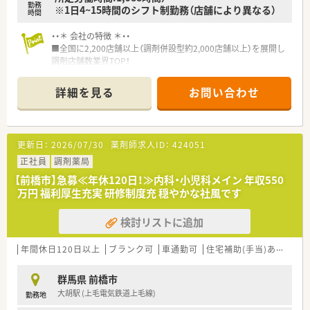
勤務
※1日4~15時間のシフト制勤務（店舗により異なる）
時間
・・＊ 会社の特徴 ＊・・
■全国に2,200店舗以上（調剤併設型約2,000店舗以上）を展開し
調剤店舗数業界TOP！
■店舗拡大に伴いキャリアアップできるポジションが多数あり！
頑張り次第で高給与も可能！
詳細を見る
お問い合わせ
■経験や勤務コースによりますが、経験の少ない方でも500万前
半スタートと業界TOP水準！
■職種や職域に合わせ、豊富な社内研修や外部組織と連携した研
修を用意されています
更新日：
2026/07/30
薬剤師求人ID：
424051
■薬剤師が中心の会社だからこそ活躍できるキャリアパスが多
種多様に用意されています。
正社員
調剤薬局
■店舗拡大に伴い、エリアマネジャーや営業部長等のマネジメン
【前橋市】急募≪年休120日！≫内科・小児科メイン 年収550
トのポジションも増えます。
万円 福利厚生充実 研修制度充 穏やかな社風です
■在宅や教育等の専門性を活かせるスペシャリストを目指すこ
とも可能です。
検討リストに追加
■その他にも、管理部門や商品部門等の本社スタッフなど活動領
域は多種多様です。
■在宅実施店舗は年々増加しており、在宅医療へもしっかりと関
年間休日120日以上
ブランク可
車通勤可
住宅補助(手当)あり
認
わる事ができます。
■育児休暇は3歳まで取得が可能で、時短制度は小学5年生まで
群馬県 前橋市
時短勤務ができるよう変更予定です。
大胡駅 (上毛電気鉄道上毛線)
勤務地
■年間休日が120日とワークライフバランスが整っています