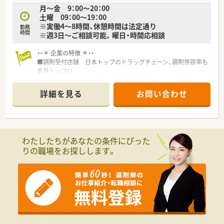
月～金 9：00～20：00
土曜 09：00～19：00
※実働4～8時間、休憩時間は法定通り
勤務
時間
※週3日～ご相談可能。曜日・時間応相談
・・＊ 企業の特徴 ＊・・
■調剤受付店舗 日本トップのドラッグチェーン、調剤併設率も
業界トップ！！
■セルフメディケーションの推進から在宅医療まで、トータルヘ
ルスケアの担い手として、かかりつけ薬局、健康サポート薬局な
詳細を見る
お問い合わせ
ど、地域医療への貢献に挑戦し続けます。
近い将来、全店舗調剤併設化にできるよう積極的に推進していき
ます。
■豊富なキャリアパスがあります！
幅広い事業を持つので、自由なキャリアパスを描くことができま
わたしたちがあなたの条件にぴった
す。
りの職場をお探しします。
現場にこだわるスペシャリストから、本社で経営を担う幹部まで
最大限に応援していきます。
店舗・薬局だけでなく重要なポジションも薬剤師が担当していま
す。
■教育・研修制度
職種や職域に合わせ、豊富な社内研修や外部組織と連携した研修
を用意しています。
■福利厚生・手当
No.1企業として、長く働ける職場環境を創っていきます！