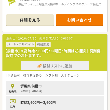
東証プライム上場企業・東邦ホールディングスのグループ会社で
す！
2013年に発足し、全国には400店舗程展開しております。
「全ては健康を願う人々のために」をモットーに、地域の皆さま
詳細を見る
お問い合わせ
に信頼されるかかりつけ薬局を目指しています。
≪≪≪ ここが魅力 ≫≫≫
☆【教育・研修制度】
更新日：
2026/07/30
薬剤師求人ID：
368307
フォローアップ研修・エキスパート研修・薬局長研修・管理者研修
などスキルに合わせた研修制度をご用意。
パート・アルバイト
調剤薬局
またe-learningを導入しており、こちらは会社で費用補助をして
【前橋市】≪高時給2,600円！≫曜日・時間はご相談♪調剤併
います。
設店でのお仕事です。
その他、学会発表にも積極的に参加しており、日々の取り組みか
ら奨励し調剤過誤防止については全社共有しています。
検討リストに追加
☆【福利厚生面】
産前・産後・育児休暇は100%取得可能で、時短勤務で働く社員も
車通勤可
教育制度あり
シフト制
大手チェーン
多数いる環境です。
また、転居を伴う異動はなく、キャリアやライフプランの希望に
群馬県 前橋市
応じて、長く安心して働ける環境作りをしております。
前橋駅 (JR両毛線)
勤務地
時給2,600円～2,600円
給与