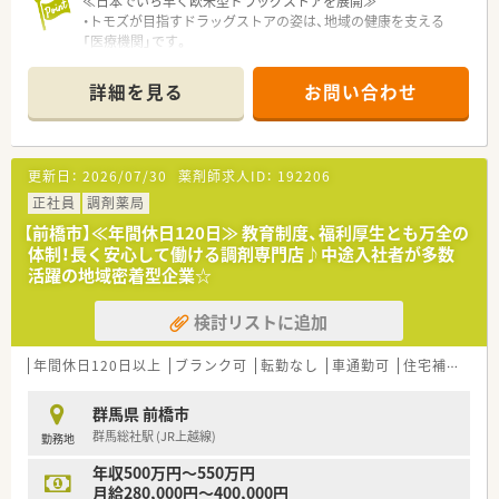
≪日本でいち早く欧米型ドラッグストアを展開≫
・トモズが目指すドラッグストアの姿は、地域の健康を支える
「医療機関」です。
・ヘルスケア商品を豊富にラインナップし、「セルフメディケーシ
ョン」を推進しています。
詳細を見る
お問い合わせ
・トモズの医療ヘルスケア商品（調剤＋OTC等）の売上割合は約
50％で業界トップクラス！
・調剤を核に、OTC・サプリメントなど、各分野で的確にアドバイ
スできる総合力が強みです。
更新日：
2026/07/30
薬剤師求人ID：
192206
・セルフメディケーションを推進することにより、医療費削減を
通じて社会にも貢献しています。
正社員
調剤薬局
【前橋市】≪年間休日120日≫ 教育制度、福利厚生とも万全の
≪住友商事100％出資の安定した事業経営≫
体制！長く安心して働ける調剤専門店♪中途入社者が多数
・M&Aが積極的に行われるドラッグストア業界において盤石な経
活躍の地域密着型企業☆
営基盤は大きな強みです。
・総合商社として重要なヘルスケア分野に、戦略的かつ積極的な
検討リストに追加
先行投資をしています。
・住友商事の協力を受け、調剤オペレーションの自動化を導入し
効率化も図っています。
年間休日120日以上
ブランク可
転勤なし
車通勤可
住宅補助(手当)あり
・充実した様々な福利厚生と制度もあるため、長く安心して生活
を送ることができます。
群馬県 前橋市
・育児休暇なども法律以上の制度を用意し、子育てをしながら働
群馬総社駅 (JR上越線)
勤務地
ける環境を整えています。
・未来を見据えて成長し、長く活躍し続けられる環境の中で新た
年収500万円～550万円
な一歩を踏み出せます。
月給280,000円～400,000円