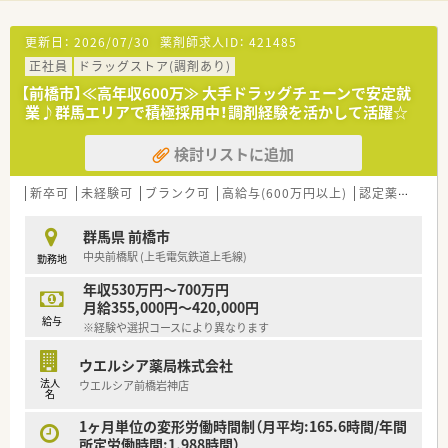
出産した後も安心して勤務ができるように時短制度の延長をし
ていきます。
更新日：
2026/07/30
薬剤師求人ID：
421485
育児休暇は3歳まで取得が可能で、時短制度は小学5年生まで時
正社員
ドラッグストア(調剤あり)
短勤務ができるよう変更予定です。
【前橋市】≪高年収600万≫ 大手ドラッグチェーンで安定就
業♪群馬エリアで積極採用中！調剤経験を活かして活躍☆
検討リストに追加
新卒可
未経験可
ブランク可
高給与(600万円以上)
認定薬剤師取得支援あり
群馬県 前橋市
中央前橋駅 (上毛電気鉄道上毛線)
勤務地
年収530万円～700万円
月給355,000円～420,000円
給与
※経験や選択コースにより異なります
ウエルシア薬局株式会社
法人
ウエルシア前橋岩神店
名
1ヶ月単位の変形労働時間制（月平均:165.6時間/年間
所定労働時間:1,988時間）