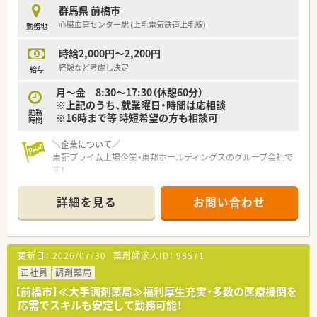
■充実した研修制度、人事制度、評価制度、キャリア支援制度等
群馬県 前橋市
があるのも特徴です
心臓血管センター駅 (上毛電気鉄道上毛線)
勤務地
時給2,000円～2,200円
経験など考慮し決定
給与
月～金 8:30～17:30（休憩60分）
※上記のうち、就業曜日・時間は応相談
勤務
※16時まで等 時短希望の方も相談可
時間
＼企業について／
東証プライム上場企業・東邦ホールディングスのグループ会社で
す！
2013年に発足し、全国には400店舗程展開しております。
「全ては健康を願う人々のために」をモットーに、地域の皆さま
詳細を見る
お問い合わせ
に信頼されるかかりつけ薬局を目指しています。
≪≪≪ ここが魅力 ≫≫≫
☆【教育・研修制度】
更新日：
2026/07/30
薬剤師求人ID：
98571
フォローアップ研修・エキスパート研修・薬局長研修・管理者研修
などスキルに合わせた研修制度をご用意。
正社員
調剤薬局
またe-learningを導入しており、こちらは会社で費用補助をして
【前橋市】≪大手調剤薬局≫福利厚生充実・多数の医療機関を
います。
応需でスキルも安定して勤務可能！
その他、学会発表にも積極的に参加しており、日々の取り組みか