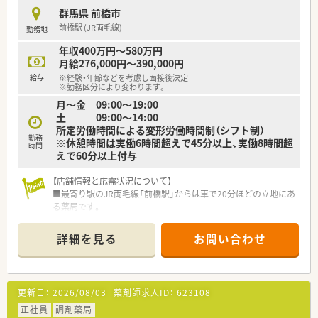
少ない水準です。
群馬県 前橋市
■時間外手当は1分単位で支給され、サービス残業は一切ないク
前橋駅 (JR両毛線)
勤務地
リーンな環境です。
年収400万円～580万円
【職場環境と雰囲気】
月給276,000円～390,000円
■社員同士の関係性が良好で、温かく穏やかな人柄の方が多いこ
給与
※経験・年齢などを考慮し面接後決定
とが魅力の職場です。
※勤務区分により変わります。
■店舗見学時の雰囲気が決め手となり入社された方も多数いら
月～金 09:00～19:00
っしゃる社風です。
土 09:00～14:00
■患者様からの評判も良く、穏やかな環境で長く働きたい方に最
所定労働時間による変形労働時間制（シフト制）
適な職場です。
勤務
※休憩時間は実働6時間超えで45分以上、実働8時間超
時間
えで60分以上付与
【店舗情報と応需状況について】
■最寄り駅のJR両毛線「前橋駅」からは車で20分ほどの立地にあ
る薬局です。
■応需科目は内科・循環器科を中心に外科や整形外科など幅広く
対応しています。
詳細を見る
お問い合わせ
■1日の処方箋応需枚数は約120枚で、常勤薬剤師5～6名体制で
運営しています。
【法人特徴について】
更新日：
2026/08/03
薬剤師求人ID：
623108
■北海道から関西地方まで全国に約200店舗の調剤薬局を順調
に展開しています。
正社員
調剤薬局