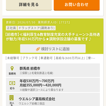
・・＊ 企業の特徴 ＊・・
詳細を見る
お問い合わせ
■全国的な店舗展開
関東圏を中心に東北エリアから関西・近畿エリアまで幅広く展
開。
幅広い年齢層の方が活躍されています。
更新日：
2026/07/30
薬剤師求人ID：
177272
定着率も高く、安定志向の方におすすめです。
■充実の研修制度
正社員
ドラッグストア(調剤あり)
基礎～キャリアアップにつながる知識研鑚まで、しっかり身に
【前橋市】≪福利厚生&教育制度充実の大手チェーン≫高待遇
つけられる体制です。
が魅力/年収530万円から★調剤併設店舗の募集です♪
■キャリアアップ
薬局長・エリアマネージャーを始め、その方の適性によっては
検討リストに追加
医療モールの企画開発部門など、様々なジャンルへ挑戦できるフ
ィールドがあります。
自分のペースで、着実に成長していきたいと考える方に特にオ
未経験可
ブランク可
車通勤可
高給与(600万円以上)
寮・借上社宅あり
ススメの企業です。
■スキルアップ
群馬県 前橋市
クリニック受けの店舗をメインに展開しており、ご自分のペー
三俣駅 (上毛電気鉄道上毛線)
勤務地
スでスキルアップできる環境です。
年収530万円～700万円
月給355,000円～420,000円
給与
※経験や選択コースにより異なります
ウエルシア薬局株式会社
法人
ウエルシア前橋三俣店
名