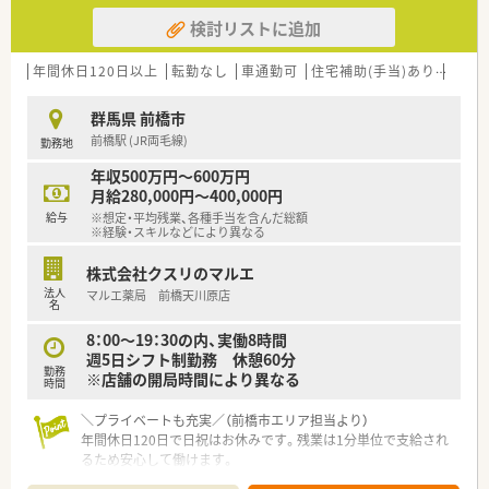
検討リストに追加
年間休日120日以上
転勤なし
車通勤可
住宅補助(手当)あり
認定
群馬県 前橋市
前橋駅 (JR両毛線)
勤務地
年収500万円～600万円
月給280,000円～400,000円
給与
※想定・平均残業、各種手当を含んだ総額
※経験・スキルなどにより異なる
株式会社クスリのマルエ
法人
マルエ薬局 前橋天川原店
名
8：00～19：30の内、実働8時間
週5日シフト制勤務 休憩60分
勤務
※店舗の開局時間により異なる
時間
＼プライベートも充実／（前橋市エリア担当より）
年間休日120日で日祝はお休みです。残業は1分単位で支給され
るため安心して働けます。
＊------------------------------------------＊