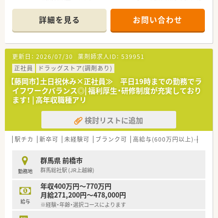
陸・信州を中心に約1,700店舗以上を展開しています
■研修制度は様々なプランがあり、集合研修だけでなく任意で受
詳細を見る
お問い合わせ
講可能な研修も幅広く用意されています
■店舗で活躍する従業員、社外で活躍する従業員、将来経営幹部
となる従業員など、薬剤師として様々な活躍ができるフィールド
を用意されています
更新日：
2026/07/30
薬剤師求人ID：
539951
■総合薬剤師・調剤薬剤師（土日休み・19時までの勤務）どちらか
の働き方を選択できます
正社員
ドラッグストア(調剤あり)
■調剤併設型だけでなく「医療モール・クリニック併設店舗」「敷
【藤岡市】土日祝休み×正社員≫ 平日19時までの勤務でラ
地内薬局」「訪問調剤特化型店舗」など様々な店舗を運営してい
イフワークバランス◎| 福利厚生・研修制度が充実しており
ます
ます！ | 高年収職種アリ
■在宅医療にも積極的取り組んでおり「訪問調剤特化型店舗」を
50店舗以上、無菌調剤室は業界最多の51店舗設置しています
検討リストに追加
■「プラチナくるみん認定企業」「健康経営優良法人2023（大規模
法人部門）認定」等を取得し一人ひとりが働きやすい環境が整備
されています
駅チカ
新卒可
未経験可
ブランク可
高給与(600万円以上)
認定
■充実した研修制度、人事制度、評価制度、キャリア支援制度等
があるのも特徴です
群馬県 前橋市
群馬総社駅 (JR上越線)
勤務地
年収400万円～770万円
月給271,200円～478,000円
給与
※経験・年齢・選択コースによります