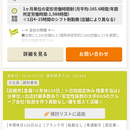
1ヶ月単位の変形労働時間制（月平均:165.6時間/年間
所定労働時間:1,988時間）
勤務
※1日4~15時間のシフト制勤務（店舗により異なる）
時間
・・＊ 会社の特徴 ＊・・
■全国に2,200店舗以上（調剤併設型約2,000店舗以上）を展開し
調剤店舗数業界TOP！
■店舗拡大に伴いキャリアアップできるポジションが多数あり！
頑張り次第で高給与も可能！
詳細を見る
お問い合わせ
■経験や勤務コースによりますが、経験の少ない方でも500万前
半スタートと業界TOP水準！
■職種や職域に合わせ、豊富な社内研修や外部組織と連携した研
修を用意されています
更新日：
2026/07/30
薬剤師求人ID：
192304
■薬剤師が中心の会社だからこそ活躍できるキャリアパスが多
種多様に用意されています。
正社員
調剤薬局
■店舗拡大に伴い、エリアマネジャーや営業部長等のマネジメン
【前橋市】急募！≪年休120日♪≫日祝固定休み 残業手当は1
トのポジションも増えます。
分単位☆出店計画多数あり・安定性抜群の大手DGSのグル
■在宅や教育等の専門性を活かせるスペシャリストを目指すこ
ープ会社！転居を伴う異動なし・腰を据えて活躍☆
とも可能です。
■その他にも、管理部門や商品部門等の本社スタッフなど活動領
検討リストに追加
域は多種多様です。
■在宅実施店舗は年々増加しており、在宅医療へもしっかりと関
わる事ができます。
年間休日120日以上
ブランク可
転勤なし
車通勤可
認定薬剤師取得支援あり
■育児休暇は3歳まで取得が可能で、時短制度は小学5年生まで