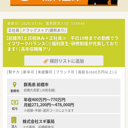
法人部門）認定」等を取得し一人ひとりが働きやすい環境が整備
されています
■充実した研修制度、人事制度、評価制度、キャリア支援制度等
があるのも特徴です
更新日：
2026/07/30
薬剤師求人ID：
539949
正社員
ドラッグストア(調剤あり)
【前橋市】土日祝休み×正社員≫ 平日19時までの勤務でラ
イフワークバランス◎| 福利厚生・研修制度が充実しており
ます！ | 高年収職種アリ
検討リストに追加
駅チカ
新卒可
未経験可
ブランク可
高給与(600万円以上)
認定
群馬県 前橋市
前橋大島駅 (JR両毛線)
勤務地
年収400万円～770万円
月給271,200円～478,000円
給与
※経験・年齢・選択コースによります
株式会社スギ薬局
法人
スギ薬局 前橋朝倉店