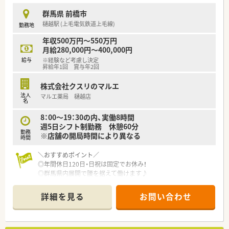
時短勤務ができるよう変更予定です。
群馬県 前橋市
■年間休日が120日とワークライフバランスが整っています
樋越駅 (上毛電気鉄道上毛線)
勤務地
■日用品から常備薬まで、従業員割引制度など嬉しいメリットも
たくさんあります！
年収500万円～550万円
月給280,000円～400,000円
給与
※経験など考慮し決定
昇給年1回 賞与年2回
株式会社クスリのマルエ
法人
マルエ薬局 樋越店
名
8：00～19：30の内、実働8時間
週5日シフト制勤務 休憩60分
勤務
※店舗の開局時間により異なる
時間
＼おすすめポイント／
◎年間休日120日・日祝は固定でお休み！
◎群馬県内展開で腰を据えて働けます♪
◎転居を伴う異動なし！
◎店舗拡大のための増員募集♪
詳細を見る
お問い合わせ
◎大手DGSの傘下で安定経営！
◎管理薬剤師経験のない方でも安心な研修制度あり！
◎入社後は勤務薬剤師として就業いただくため、
将来的に管理薬剤師を目指したい方歓迎！！