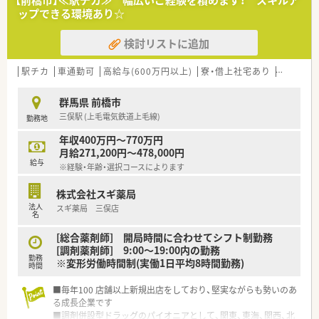
【前橋市】≪駅チカ≫ 幅広いご経験を積めます！ スキルア
地内薬局」「訪問調剤特化型店舗」など様々な店舗を運営してい
ップできる環境あり☆
ます
■在宅医療にも積極的取り組んでおり「訪問調剤特化型店舗」を
検討リストに追加
50店舗以上、無菌調剤室は業界最多の51店舗設置しています
■「プラチナくるみん認定企業」「健康経営優良法人2023（大規模
法人部門）認定」等を取得し一人ひとりが働きやすい環境が整備
駅チカ
車通勤可
高給与(600万円以上)
寮・借上社宅あり
認定薬剤
されています
■充実した研修制度、人事制度、評価制度、キャリア支援制度等
群馬県 前橋市
があるのも特徴です
三俣駅 (上毛電気鉄道上毛線)
勤務地
年収400万円～770万円
月給271,200円～478,000円
給与
※経験・年齢・選択コースによります
株式会社スギ薬局
法人
スギ薬局 三俣店
名
[総合薬剤師] 開局時間に合わせてシフト制勤務
[調剤薬剤師] 9:00～19:00内の勤務
勤務
※変形労働時間制(実働1日平均8時間勤務)
時間
■毎年100 店舗以上新規出店をしており、堅実ながらも勢いのあ
る成長企業です
■調剤併設型ドラッグのパイオニアとして、関東、東海、関西、北