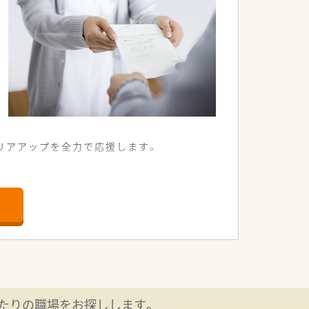
リアアップを全力で応援します。
る地域密着型の薬局です。
2名の薬剤師体制で対応しています。
々に親しまれています。
と確保できる環境です。
が可能となります。
高収入の正社員求人です。
たりの職場をお探しします。