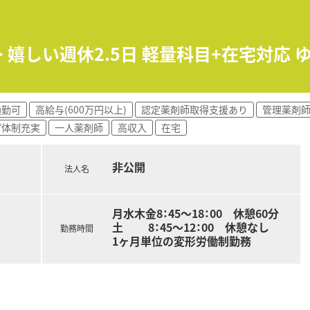
の取得実績が多数あります。現在も取得中の従業員がいます。そ
仕事とプライベートの両立を図りやすい環境です。
も多数いらっしゃいます。
≫ 嬉しい週休2.5日 軽量科目+在宅対応
。
日50枚程度です。
通勤可
高給与(600万円以上)
認定薬剤師取得支援あり
管理薬剤
す。
プ体制充実
一人薬剤師
高収入
在宅
非公開
、メーカー勉強会など、キャリアに合わせた充実した教育体制がござ
法人名
究論文発表、学会発表にも力を入れています。
月水木金8：45～18：00 休憩60分
！
土 8：45～12：00 休憩なし
勤務時間
1ヶ月単位の変形労働制勤務
しの良い現場をお探しの方！