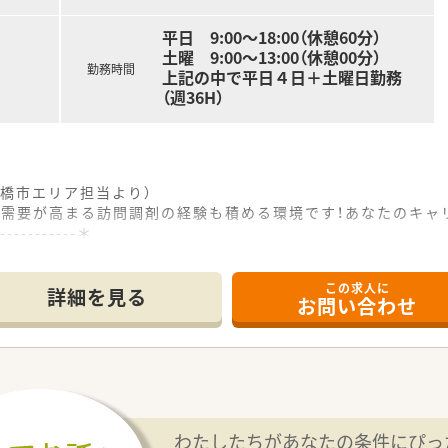
へキャリアチェンジも可能で、
ます。
平日 9:00～18:00（休憩60分）
師取得のサポートを積極的に行っております。
土曜 9:00～13:00（休憩00分）
更新費用は会社負担となります。
勤務時間
上記の中で平日４日＋土曜日勤務
（週36H）
局グループの一端を担っております。
プ事業も行っており病院と薬局の連携基盤を創っています。
・育休取得時の支援体制があります。
つ薬剤師として活躍できる環境を提供致します。
橋市エリア担当より）
後需要が高まる訪問調剤の経験も積める環境です！あなたのキャ
------------＊
この求人に
場所に位置し、心療内科や精神科の処方箋をメインに応需してい
詳細を見る
お問い合わせ
枚/日、在宅は200～250枚/月の処方箋を応需しており、常時
広い店内では化粧品や日用品なども多数販売しており、地域の方
ており、年間休日は120日以上とプライベートの時間をしっかり
業はほぼ発生しないため、仕事終わりの時間も有意義に使うこと
慮した上で、年収500万円から600万円の範囲で決定される
わたしたちがあなたの条件にぴっ