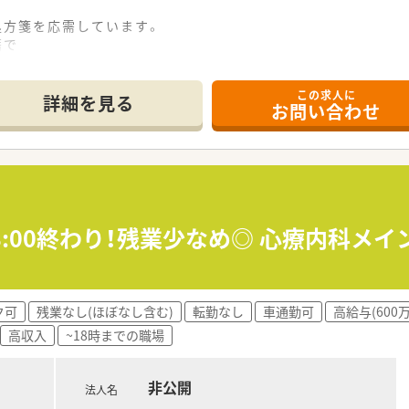
の処方箋を応需しています。
籍で
専念できる環境です。
この求人に
にて外来対応をいただきます。
詳細を見る
お問い合わせ
裁量で運営いただけます。
2.5日♪
の環境です。
日18:00終わり！残業少なめ◎ 心療内科
ます／
戦することができ、
ができます。
もおられ、
ク可
残業なし(ほぼなし含む)
転勤なし
車通勤可
高給与(600
されておられます。
高収入
~18時までの職場
、病院事務長経験、
経験など、
活かせるフィールドが
非公開
法人名