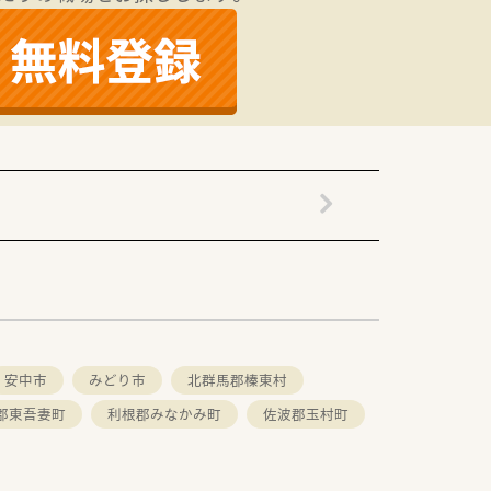
服薬指導をお任せいたします。
広い業務を担当していただきます。
ドバイスも行っていただきます。
実した品揃えを実現しています。
な対応を強化しています。
ーの習得を積極的に支援しています。
安中市
みどり市
北群馬郡榛東村
郡東吾妻町
利根郡みなかみ町
佐波郡玉村町