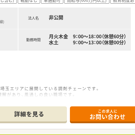
非公開
法人名
線)
月火木金 9：00～18：00（休憩60分）
勤務時間
水土 9：00～13：00（休憩00分）
馬・埼玉エリアに展開している調剤チェーンです。
理解があり、風通しの良い職場です。
しプライベートの充実を大切にする社風です。
のため、プライベートな時間が確保できます。
この求人に
と多く、患者さまや医師から信頼される地域密着型の調剤薬局を
詳細を見る
お問い合わせ
制作りも進めております。
究論文発表、学会発表にも力を入れています。
、メーカー勉強会など、キャリアに合わせた充実した教育体制がござ