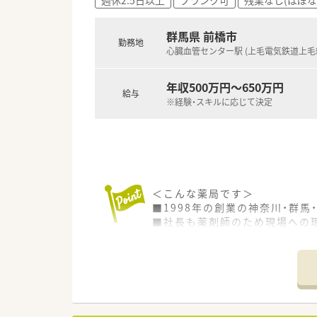
群馬県 前橋市
勤務地
心臓血管センター駅 (上毛電気鉄道上毛
年収500万円～650万円
給与
※経験・スキルに応じて決定
＜こんな薬局です＞
■1998年の創業の神奈川・群
■社長も薬剤師のため現場への
■人と人とのつながりを重要視
■全社平均月10時間以下の残業
■クリニック門前が全体の9割
■健康サポート薬局に向けた体
■研修の一環として大学との研
■OJT、合同研修会(年2回)