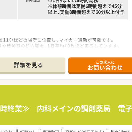
※1日4または8時間勤務
勤務時間
※休憩時間は実働6時間超えで45分
以上、実働8時間超えで60分以上付与
で11分ほどの場所に位置し、マイカー通勤が可能です。
や精神科の処方箋を、1日平均40枚ほど応需しています。
りますが、予約制のため残業は少なく働きやすい環境です。
この求人に
詳細を見る
お問い合わせ
0店舗以上を展開し、地域医療に貢献している企業です。
護施設など幅広い事業を手掛け、経営基盤が安定しています。
し、笑顔が見える温かい対応を心がけている社風が魅力です。
ため、診療時間が延びることが少なく残業はほぼありません。
半ばに固定休みがあるため無理なく働くことができます。
18時終業≫ 内科メインの調剤薬局 電
憩時間はしっかりと確保されておりメリハリのある勤務です。
し含む)
転勤なし
車通勤可
高給与(600万円以上)
教育制度あ