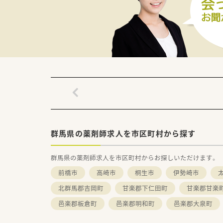
【想定される業務内容】
■主な業務として、精神科や心
■今後さらに拡大していく訪問
■処方箋調剤だけでなく、店舗
【こんな取り組みをしています】
■地域の皆様の健康を総合的に
■訪問調剤の拡大に向けた体制
■スタッフのスキルアップを目
群馬県の薬剤師求人を市区町村から探す
群馬県の薬剤師求人を市区町村からお探しいただけます。
前橋市
高崎市
桐生市
伊勢崎市
北群馬郡吉岡町
甘楽郡下仁田町
甘楽郡甘楽
邑楽郡板倉町
邑楽郡明和町
邑楽郡大泉町