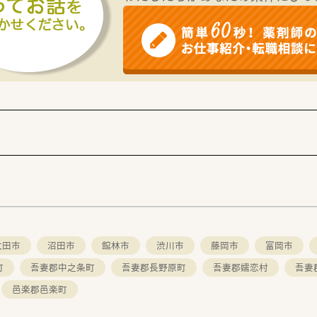
療内科の処方箋に基づいた調剤、監査、および患者様への丁寧な
調剤業務にも携わっていただき、施設や居宅への服薬指導など幅
内で販売しているOTC医薬品や日用雑貨に関するお客様へのア
サポートするため、処方箋調剤だけでなく、日用品や化粧品の充
づくりに注力しており、在宅医療を求める患者様へのきめ細やか
的とした勉強会を定期的に開催し、最新の医療知識や接遇マナ
太田市
沼田市
館林市
渋川市
藤岡市
富岡市
町
吾妻郡中之条町
吾妻郡長野原町
吾妻郡嬬恋村
吾妻
邑楽郡邑楽町