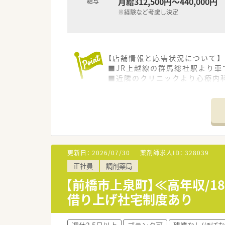
月給312,500円～440,000円
給与
※経験など考慮し決定
【店舗情報と応需状況について】
■JR上越線の群馬総社駅より車
■近隣のクリニックより心療内科
■薬剤師1名体制での勤務とな
【法人特徴について】
■福島県を拠点として全国に20
■調剤薬局の運営だけでなく介
■患者様とのつながりを大切に
更新日：
2026/07/30
薬剤師求人ID：
328039
【勤務実態について】
正社員
調剤薬局
■門前のクリニックは予約制の
■平日は19時までですが、週の
【前橋市上泉町】≪高年収/
■1人薬剤師の体制ですが、休
借り上げ社宅制度あり
週休2.5日以上
ブランク可
残業なし(ほぼな