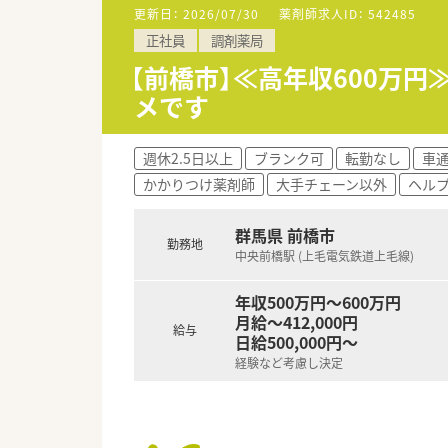
■産前産後休暇・育児休職制度
更新日：
2026/07/30
薬剤師求人ID：
542485
です。
正社員
調剤薬局
■有給休暇の消化率は約80％。
■勤続10年以上在籍している方
【前橋市】≪高年収600万円
メです
＜就業条件＞
■今回は勤務薬剤師の募集です
■内科メインの応需で処方箋は1
週休2.5日以上
ブランク可
転勤なし
車
■複数体制でのご勤務となりま
かかりつけ薬剤師
大手チェーン以外
ヘル
＜研修制度＞
群馬県 前橋市
勤務地
■OJT、合同研修会(年2回)
中央前橋駅 (上毛電気鉄道上毛線)
■研修の一環として大学との研
年収500万円～600万円
＜こんな方にオススメ！＞
月給～412,000円
★ライフワークバランス重視の方
給与
日給500,000円～
★地域密着の薬局で働きたい方！
経験など考慮し決定
★会社と現場の距離が近く、風通