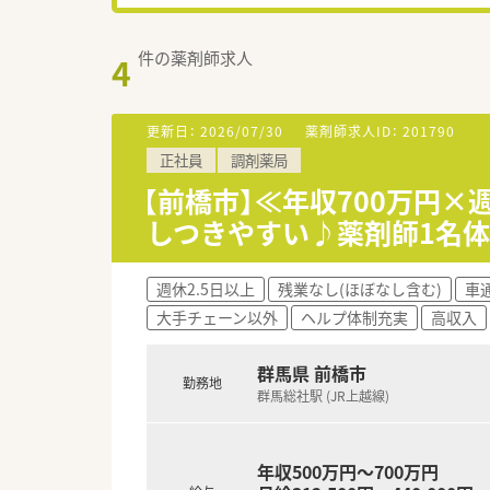
件の薬剤師求人
4
更新日：
2026/07/30
薬剤師求人ID：
201790
正社員
調剤薬局
【前橋市】≪年収700万円×
しつきやすい♪薬剤師1名
週休2.5日以上
残業なし(ほぼなし含む)
車
大手チェーン以外
ヘルプ体制充実
高収入
群馬県 前橋市
勤務地
群馬総社駅 (JR上越線)
年収500万円～700万円