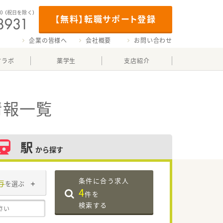
00
（祝日を除く）
【無料】転職サポート登録
企業の皆様へ
会社概要
お問い合わせ
マラボ
薬学生
支店紹介
情報一覧
駅
から探す
条件に合う求人
与
を選ぶ
4
件を
検索する