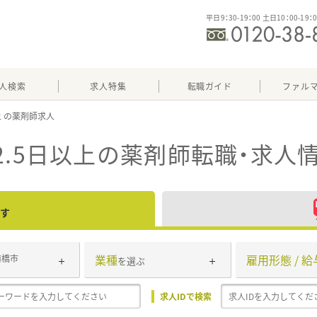
平日9：30-19：00 土日10：00-19：
人検索
求人特集
転職ガイド
ファル
上
.5日以上
の薬剤師転職・求人
す
業種
雇用形態 / 給
前橋市
を選ぶ
求人IDで検索