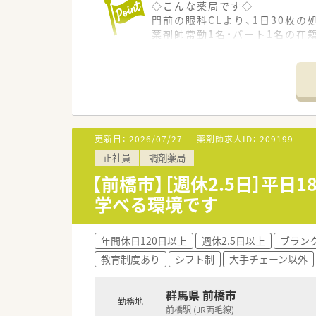
◇こんな薬局です◇
門前の眼科CLより、1日30枚
薬剤師常勤1名・パート1名の在
調剤事務も配置しており業務に
居宅在宅の対応もしており、
配達時はパートさん・事務さん
◇募集について◇
管理薬剤師の募集となります。
常勤1名の店舗のため、ご自身の
更新日：
2026/07/27
薬剤師求人ID：
209199
火曜・日曜・土曜PMの固定で週休
正社員
調剤薬局
ゆったり働きたい方にオススメ
【前橋市】［週休2.5日］平
＼様々なフィールドで活躍でき
学べる環境です
◎声を上げれば色々な業務に挑
責任のある業務にも携わる事
◎実際に31歳で社長となった方
年間休日120日以上
週休2.5日以上
ブラン
地域に根差した会社運営を目指
教育制度あり
シフト制
大手チェーン以外
◎薬剤師経験、マネジメント経験
病院への経営支援経験、M&Ａ
これまでのご経験を最大限に
群馬県 前橋市
勤務地
用意されています。
前橋駅 (JR両毛線)