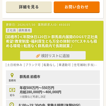
2013年に発足し、全国には400店舗程展開しております。
「全ては健康を願う人々のために」をモットーに、地域の皆さま
詳細を見る
お問い合わせ
に信頼されるかかりつけ薬局を目指しています。
≪≪≪ ここが魅力 ≫≫≫
☆【教育・研修制度】
更新日：
2026/07/30
薬剤師求人ID：
493035
フォローアップ研修・エキスパート研修・薬局長研修・管理者研修
などスキルに合わせた研修制度をご用意。
正社員
調剤薬局
またe-learningを導入しており、こちらは会社で費用補助をして
【前橋市】≪年間休日120日≫ 群馬県内展開のDGSで正社員
います。
希望！教育制度・福利厚生とも万全の体制！OTCスキルも積
その他、学会発表にも積極的に参加しており、日々の取り組みか
める環境☆転居なく群馬県内で長期就業♪
ら奨励し調剤過誤防止については全社共有しています。
検討リストに追加
☆【福利厚生面】
産前・産後・育児休暇は100%取得可能で、時短勤務で働く社員も
多数いる環境です。
土日祝休み
ブランク可
転勤なし
車通勤可
住宅補助(手当)あり
また、転居を伴う異動はなく、キャリアやライフプランの希望に
応じて、長く安心して働ける環境作りをしております。
群馬県 前橋市
勤務地
年収500万円～550万円
月給280,000円～400,000円
給与
※経験など考慮し決定
8：00～19：30の内、実働８時間（休憩60分）