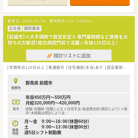
医療事務さんも配置しており、
薬剤師業務に専念できる職場環境です。
また地域に欠かせない薬局となるため
◇専門薬剤師□をお持ちの方歓迎！
健康測定会や地域イベントへも積極参加！
資格支援制度や資格手当が充実しており、
更新日：
2026/07/30
薬剤師求人ID：
546030
薬剤師がより身近な存在となるよう日々活動されています♪
継続して更新いただける環境です。
正社員
調剤薬局
残業は1分単位にて支給！
＼数字でみる同企業／
【前橋市】≪大手調剤で経営安定≫ 専門薬剤師など資格をお
全社で月間残業10時間以下を目指して取り組んでおり、メリハ
・大学病院・総合病院を中心とした門前薬局への出店割合 約
持ちの方歓迎！総合病院門前で活躍☆年休125日以上！
リつけて働きたい方にオススメの環境です♪
63％
・全国の大学病院総数に対する出店割合 約50%
検討リストに追加
また女性薬剤師が多数活躍されており、
・従業員の男女比率 4:7（女性が多め）
妊娠・出産・育児などのライフイベントに最大限の配慮を行って
・育休からの復帰者の社員定着率 97％
います。
・在宅医療の実施実績 90%以上
年間休日120日以上
車通勤可
住宅補助(手当)あり
認定薬剤師取得支援あり
そのため産休育休後復帰率は100%♪
・かかりつけ薬剤師の在籍店舗割合 86%
安心して活躍いただける環境がございます。
群馬県 前橋市
＼企業の特徴／
勤務地
＼キャリアアップ／
大学病院や総合病院の門前薬局を中心に、
スペシャリストとして専門性の追求はもちろんのこと、
全都道府県に約600店舗以上の調剤薬局を展開しています。
年収450万円～550万円
エリア長や調剤リーダーといった店舗を統括する管理職や、
月給320,000円～420,000円
本部のサポート管理職へのステップアップなど
☆最先端の知識を学べる環境があります！
給与
経験・前職給・役職による ※住宅手当・転居費支給（規定により） ※新
それぞれの志向にあわせたキャリアがございます♪
同社がより力を入れているのが、
卒・未経験は規定により支
…
社内研修やeラーニングも充実しており、
高度薬学管理、在宅医療、健康サポートに対する取り組みです。
月～金 9：00～18：00（休憩60分）
スキルに自信のない方でもスムーズに業務習得いただけます！
各分野に合わせた設備整備や研修制度の導入などを進め、薬剤師
土 9：00～13：00（休憩00分）
が成長できる環境を整えています。
勤務
週5日シフト制勤務
また学び得た知識・経験を資格取得に繋げた際にしっかりと評
時間