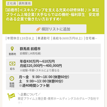
施設在宅増加に伴う増員募集となります。
正社員
調剤薬局
ご経験により600万円まで相談可能です。
【前橋市】≪スキルアップを支える充実の研修体制♪≫ 東証
車の運転が必須となります。
プライム上場企業！大手ならではの機材・福利厚生 安定感
のある企業で働きたい方おすすめ！
＜こんな会社です＞
群馬県前橋市に1店舗の調剤薬局を運営しています。
検討リストに追加
社長も薬剤師として現場に入っております。
＜こんな方にオススメ！＞
年間休日120日以上
車通勤可
高給与(600万円以上)
住宅補助(手当)あり
★外来・在宅の両方でマルチに経験を積みたい方！
★年間休日120日以上の求人をお探しの方！
群馬県 前橋市
★高年収をお探しの方！
前橋駅 (JR両毛線)
勤務地
年収430万円～610万円
月給320,000円～400,000円
給与
※経験・年齢・スキルにより異なる
月～金 9：00～18：00（休憩60分）
土 9：00～13：00（休憩00分）
勤務
※週40時間シフト制
時間
＼企業について／
東証プライム上場企業・東邦ホールディングスのグループ会社で
す！