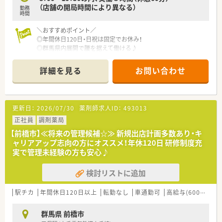
（店舗の開局時間により異なる）
勤務
時間
＼おすすめポイント／
◎年間休日120日・日祝は固定でお休み！
◎群馬県内展開で腰を据えて働ける♪
◎転居を伴う異動なし！！
◎勤務薬剤師で年収550万円まで提示可能！
詳細を見る
お問い合わせ
◎店舗拡大予定のためキャリアポジション多数アリ♪
＼店舗の特徴／
大通り沿いにあるDGS調剤併設店です。
更新日：
2026/07/30
薬剤師求人ID：
493013
敷地内にスーパー・飲食店もあり、
お買い物帰りの患者様も多くいらっしゃいます。
正社員
調剤薬局
調剤室は明るく広い造りで、働きやすい環境です。
【前橋市】≪将来の管理候補☆≫ 新規出店計画多数あり・キ
ャリアアップ志向の方にオススメ！年休120日 研修制度充
＼こんな会社です！／
実で管理未経験の方も安心♪
群馬県発祥の唯一のドラッグストアとして運営！
DGS54店舗 調剤併設店22店舗と群馬県内をメインに出店して
検討リストに追加
います。
2020年よりウエルシアHDGに参画、今後も成長し続ける群馬県
展開の地場企業です。
駅チカ
年間休日120日以上
転勤なし
車通勤可
高給与(600万円以上)
2022年12月現在で調剤併設率は47%！
群馬県 前橋市
今後60％を目指して店舗展開をされており、