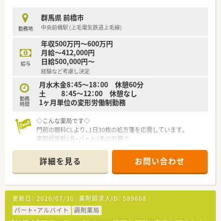
あなたの思い描く未来を実現してください。
群馬県 前橋市
☆研修カリキュラムや学習コンテンツが豊富にございます！
中央前橋駅 (上毛電気鉄道上毛線)
勤務地
入社1年目の方から中途入社の方まで、
永続的に成長できる教育制度を多数用意しています。
年収500万円～600万円
大学病院での実務研修など、
月給～412,000円
医療機関と連携して学べる機会もあり、
日給500,000円～
給与
医療人として成長ができます。
経験など考慮し決定
全国どの薬局で働いても、患者さまに選ばれる薬剤師を目指すこ
とができますよ。
月水木金8：45～18：00 休憩60分
土 8：45～12：00 休憩なし
勤務
1ヶ月単位の変形労働制勤務
時間
◇こんな薬局です◇
門前の眼科CLより、1日30枚の処方箋を応需しています。
薬剤師常勤1名・パート1名の在籍で
調剤事務も配置しており業務に専念できる環境です。
居宅在宅の対応もしており、
詳細を見る
お問い合わせ
配達時はパートさん・事務さんにて外来対応をいただきます。
◇募集について◇
管理薬剤師の募集となります。
更新日：
2026/07/30
薬剤師求人ID：
589668
常勤1名の店舗のため、ご自身の裁量で運営いただけます。
火曜・日曜・土曜PMの固定で週休2.5日♪
パート・アルバイト
調剤薬局
ゆったり働きたい方にオススメの環境です。