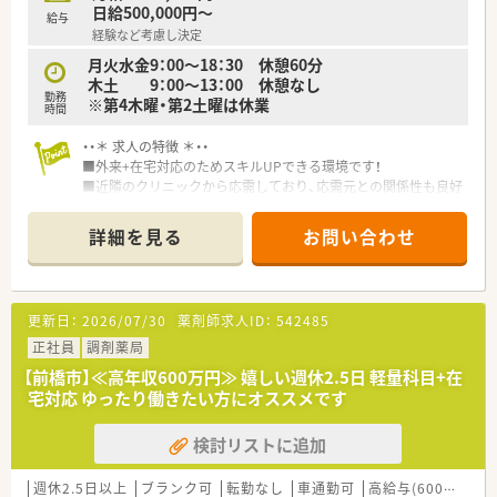
同社がより力を入れているのが、
大学病院での実務研修など、
日給500,000円～
給与
高度薬学管理、在宅医療、健康サポートに対する取り組みです。
医療機関と連携して学べる機会もあり、
経験など考慮し決定
各分野に合わせた設備整備や研修制度の導入などを進め、薬剤師
医療人として成長ができます。
が成長できる環境を整えています。
月火水金9：00～18：30 休憩60分
全国どの薬局で働いても、患者さまに選ばれる薬剤師を目指すこ
また学び得た知識・経験を資格取得に繋げた際にしっかりと評
木土 9：00～13：00 休憩なし
とができますよ。
勤務
価！☆
※第4木曜・第2土曜は休業
時間
手当として月50,000円の支給がございます。
・・＊ 求人の特徴 ＊・・
☆安心して長く働ける福利厚生制度！
■外来+在宅対応のためスキルUPできる環境です！
働きやすさを追求した職場環境と、
■近隣のクリニックから応需しており、応需元との関係性も良好
ライフステージに合わせた福利厚生を充実させています。
です♪
ひとり暮らしの方や子育てをしながら働く方など、
■ご家庭をお持ちの薬剤師さんへ理解のある環境です。
詳細を見る
お問い合わせ
様々なサポートございます！
■ご経験に応じて高年収600万円までご相談可能！
結婚や出産などのライフステージに変化がある際など、
安心して働き続けることが可能です。
・・＊ 薬局の特徴 ＊・・
■群馬県6店舗、埼玉県3店舗にて店舗展開しています。
更新日：
2026/07/30
薬剤師求人ID：
542485
☆多彩なキャリアスタイルがあります！
■40～50代の方も活躍中。ベテランの薬剤師さんが活躍してい
多角的に事業を展開する同社では、
ます。
正社員
調剤薬局
薬剤師としての働き方は決してひとつではありません。
■小さいお子さんがいる方、家事・子育てとの両立に理解ある企
【前橋市】≪高年収600万円≫ 嬉しい週休2.5日 軽量科目+在
薬剤師としてのキャリアを積みながら、
業です。
宅対応 ゆったり働きたい方にオススメです
どんな夢に向かってもまっすぐに歩める道があります。
調剤薬局で、在宅医療で、病院薬剤師として、管理部門として、教
検討リストに追加
育担当としてなどなど…活動領域は広がり続けています。
薬剤師としての職能を存分に発揮できるフィールドで、
週休2.5日以上
ブランク可
転勤なし
車通勤可
高給与(600万円以上)