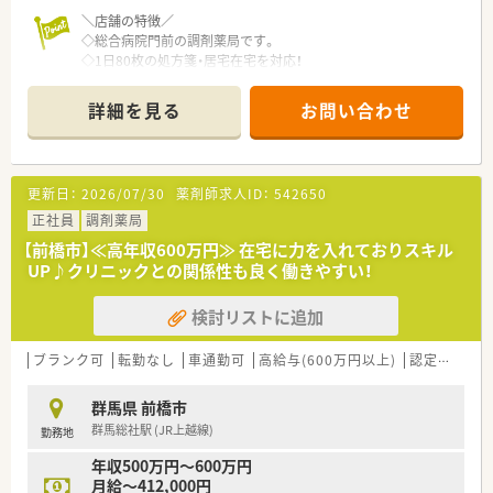
価！☆
＼店舗の特徴／
手当として月50,000円の支給がございます。
◇総合病院門前の調剤薬局です。
◇1日80枚の処方箋・居宅在宅を対応！
☆安心して長く働ける福利厚生制度！
薬剤師さんは常時13名配置されており、
働きやすさを追求した職場環境と、
業務に専念できる環境がございます。
ライフステージに合わせた福利厚生を充実させています。
詳細を見る
お問い合わせ
◇居宅在宅への積極対応はもちろんのころ、
ひとり暮らしの方や子育てをしながら働く方など、
トレーシングレポートの提出や
様々なサポートございます！
健康イベントも積極的に対応されています！
結婚や出産などのライフステージに変化がある際など、
◇スキルUPしたい方、経験を積みたい方にオススメ！
安心して働き続けることが可能です。
更新日：
2026/07/30
薬剤師求人ID：
542650
＼数字でみる同企業／
正社員
調剤薬局
☆多彩なキャリアスタイルがあります！
・大学病院・総合病院を中心とした門前薬局への出店割合 約
多角的に事業を展開する同社では、
【前橋市】≪高年収600万円≫ 在宅に力を入れておりスキル
63％
薬剤師としての働き方は決してひとつではありません。
UP♪クリニックとの関係性も良く働きやすい！
・全国の大学病院総数に対する出店割合 約50%
薬剤師としてのキャリアを積みながら、
・従業員の男女比率 4:7（女性が多め）
どんな夢に向かってもまっすぐに歩める道があります。
検討リストに追加
・育休からの復帰者の社員定着率 97％
・在宅医療の実施実績 90%以上
調剤薬局で、在宅医療で、病院薬剤師として、管理部門として、教
・かかりつけ薬剤師の在籍店舗割合 86%
ブランク可
育担当としてなどなど…活動領域は広がり続けています。
転勤なし
車通勤可
高給与(600万円以上)
認定薬剤師取得支援あり
薬剤師としての職能を存分に発揮できるフィールドで、
＼企業の特徴／
あなたの思い描く未来を実現してください。
群馬県 前橋市
大学病院や総合病院の門前薬局を中心に、
群馬総社駅 (JR上越線)
勤務地
全都道府県に約600店舗以上の調剤薬局を展開しています。
☆研修カリキュラムや学習コンテンツが豊富にございます！
入社1年目の方から中途入社の方まで、
年収500万円～600万円
☆最先端の知識を学べる環境があります！
永続的に成長できる教育制度を多数用意しています。
月給～412,000円