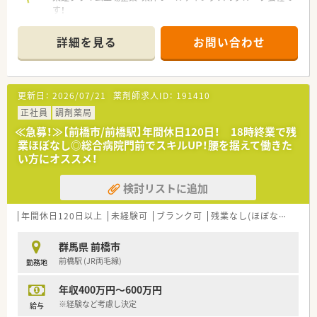
す！
2013年に発足し、全国には400店舗程展開しております。
「全ては健康を願う人々のために」をモットーに、地域の皆さま
詳細を見る
お問い合わせ
に信頼されるかかりつけ薬局を目指しています。
≪≪≪ ここが魅力 ≫≫≫
☆【教育・研修制度】
更新日：
2026/07/21
薬剤師求人ID：
191410
フォローアップ研修・エキスパート研修・薬局長研修・管理者研修
などスキルに合わせた研修制度をご用意。
正社員
調剤薬局
またe-learningを導入しており、こちらは会社で費用補助をして
≪急募！≫【前橋市/前橋駅】年間休日120日！ 18時終業で残
います。
業ほぼなし◎総合病院門前でスキルUP！腰を据えて働きた
その他、学会発表にも積極的に参加しており、日々の取り組みか
い方にオススメ！
ら奨励し調剤過誤防止については全社共有しています。
検討リストに追加
☆【福利厚生面】
産前・産後・育児休暇は100%取得可能で、時短勤務で働く社員も
多数いる環境です。
年間休日120日以上
未経験可
ブランク可
残業なし(ほぼなし含む)
また、転居を伴う異動はなく、キャリアやライフプランの希望に
応じて、長く安心して働ける環境作りをしております。
群馬県 前橋市
前橋駅 (JR両毛線)
勤務地
年収400万円～600万円
※経験など考慮し決定
給与