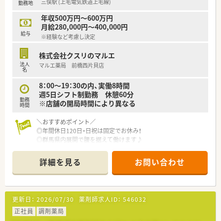
三俣駅 (上毛電気鉄道上毛線)
勤務地
管理薬剤師としてのキャリアを目指したい方は必見！
多数の活躍できる場がございます♪
年収500万円～600万円
月給280,000円～400,000円
＼就業環境／
給与
※経験など考慮し決定
患者様の利便性向上のため、処方せん送信アプリの導入済み！
待ち時間0でのお渡しや、ドライブスルーでの服薬指導も実施し
株式会社クスリのマルエ
ています。
法人
マルエ薬局 前橋西片貝店
薬歴は全店舗でMusubiを導入♪
名
ヘルプ対応や異動の際にもスムーズに就業いただけます。
在宅医療にも積極的に対応しており、薬剤師としてのスキルが磨
8：00～19：30の内、実働8時間
ける環境です。
週5日シフト制勤務 休憩60分
勤務
※店舗の開局時間により異なる
時間
また地域に欠かせない薬局となるため
健康測定会や地域イベントへも積極参加！
＼おすすめポイント／
薬剤師がより身近な存在となるよう日々活動されています♪
◎年間休日120日・日祝は固定でお休み！
◎群馬県内展開で腰を据えて働けます♪
残業は1分単位にて支給！
◎転居を伴う異動なし！
全社で月間残業10時間以下を目指して取り組んでおり、メリハ
◎店舗拡大のための増員募集♪
詳細を見る
お問い合わせ
リつけて働きたい方にオススメの環境です♪
◎大手DGSの傘下で安定経営！
◎管理薬剤師経験のない方でも安心な研修制度あり！
また女性薬剤師が多数活躍されており、
◎入社後は勤務薬剤師として就業いただくため、
妊娠・出産・育児などのライフイベントに最大限の配慮を行って
将来的に管理薬剤師を目指したい方歓迎！！
更新日：
2026/07/30
薬剤師求人ID：
546032
います。
そのため産休育休後復帰率は100%♪
＼こんな会社です！／
正社員
調剤薬局
安心して活躍いただける環境がございます。
群馬県発祥の唯一のドラッグストアとして運営！