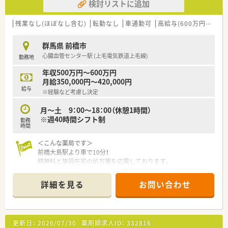
検討リストに追加
残業なし(ほぼなし含む)
転勤なし
車通勤可
高給与(600万円以上)
群馬県 前橋市
心臓血管センター駅 (上毛電気鉄道上毛線)
勤務地
年収500万円～600万円
月給350,000円～420,000円
給与
※経験など考慮し決定
月～土 9：00～18：00（休憩1時間）
※週40時間シフト制
勤務
時間
＜こんな薬局です＞
前橋大島駅より車で10分！
精神科と施設在宅の処方箋を応需しております。
外来処方箋は1日60～70枚程度です。
在宅は施設在宅をメインに受け持っています。
詳細を見る
お問い合わせ
医師との同行訪問はありませんが、医師の往診のある在宅施設は
あり、居宅療養管理指導を算定しております。
薬剤師は常勤3名体制になります。
更新日：
2026/07/30
薬剤師求人ID：
332816
＜募集背景＞