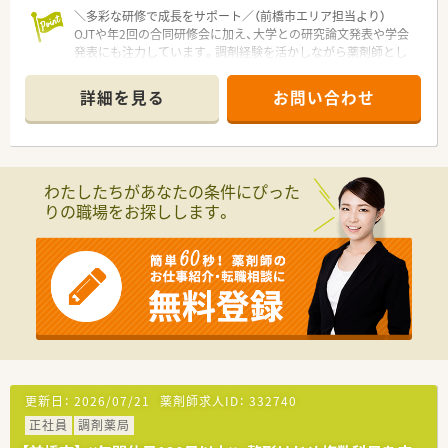
★地域密着の薬局で働きたい方！
＼多彩な研修で成長をサポート／（前橋市エリア担当より）
★軽量科目をお探しの方！
OJTや年2回の合同研修会に加え、大学との研究論文発表や学会
★会社と現場の距離が近く、風通しの良い現場をお探しの方！
発表にも注力しています。調剤経験を活かしながら薬剤師とし
てさらにスキルアップできますね。
＊------------------------------------------＊
詳細を見る
お問い合わせ
【店舗情報と応需状況について】
■群馬県前橋市に位置する調剤薬局であり、最寄り駅からはお車
で20分ほどの距離にございます。
■主な応需科目は小児科と皮膚科、アレルギー科で、処方箋は1
わたしたちがあなたの条件にぴった
日あたり50枚から60枚ほどです。
りの職場をお探しします。
■勤務する人員は常勤の薬剤師が1名とパートが2名で、常時2名
体制で業務を行っております。
【法人特徴について】
■1998年に創業し、神奈川や群馬、埼玉エリアを中心に店舗を展
開している調剤チェーンです。
■グループ全体では全国に42店舗を展開しており、非常に安定
した経営基盤を誇っております。
■全体の9割がクリニック門前薬局であり、地域密着型として健
康サポート薬局の体制も進めています。
更新日：
2026/07/21
薬剤師求人ID：
332740
【職場環境と雰囲気】
正社員
調剤薬局
■経営トップである社長自身も薬剤師の資格を持っており、現場