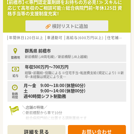
【前橋市】≪専門認定薬剤師をお持ちの方必見！≫ スキルに
DGS54店舗 調剤併設店22店舗と群馬県内をメインに出店して
応じて高年収のご相談可能☆総合病院門前・年休125日 資
＼キャリアアップ／
います。
格手当等の支援制度充実！
スペシャリストとして専門性の追求はもちろんのこと、
2020年よりウエルシアHDGに参画、今後も成長し続ける群馬県
エリア長や調剤リーダーといった店舗を統括する管理職や、
展開の地場企業です。
本部のサポート管理職へのステップアップなど
検討リストに追加
それぞれの志向にあわせたキャリアがございます♪
2022年12月現在で調剤併設率は47%！
社内研修やeラーニングも充実しており、
今後60％を目指して店舗展開をされており、
年間休日120日以上
車通勤可
高給与(600万円以上)
住宅補助(手当)あり
スキルに自信のない方でもスムーズに業務習得いただけます！
管理薬剤師としてのキャリアを目指したい方は必見！
多数の活躍できる場がございます♪
群馬県 前橋市
新前橋駅 (JR両毛線)／新前橋駅 (JR上越線)
勤務地
＼店舗の特徴／
上毛鉄道 三俣駅から歩いてすぐの立地です。
年収500万円～700万円
ドラッグストア併設の調剤薬局で駐車場は広く、
経験・前職給・役職による ※住宅手当・転居費支給（規定により） ※新
お買い物ついでの患者様がメインとなり、
給与
卒・未経験は規定により支
…
面対応で幅広い処方箋を応需しています。
月～金 9:00～18:00（休憩60分）
18時までの開局で残業はほぼございません♪
土 9:00～14:00（休憩00分）
勤務
週40時間シフト制勤務
＼就業環境／
時間
患者様の利便性向上のため、処方せん送信アプリの導入済み！
待ち時間0でのお渡しや、ドライブスルーでの服薬指導も実施し
＼店舗の特徴／
ています。
◇新前橋駅から車で10分
薬歴は全店舗でMusubiを導入♪
総合病院門前に位置する調剤薬局です
ヘルプ対応や異動の際にもスムーズに就業いただけます。
◇幅広い科目を1日80枚、
在宅医療にも積極的に対応しており、薬剤師としてのスキルが磨
薬剤師さん3-4名体制で対応しています。
詳細を見る
お問い合わせ
ける環境です。