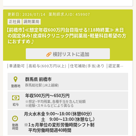
を提供致します。
■全社平均月10時間以下の残業のため、プライベートな時間が
確保できます。
更新日：
2026/07/14
薬剤師求人ID：
459907
■クリニック門前が全体の9割と多く、患者さまや医師から信頼
される地域密着型の調剤薬局を目指しております。
正社員
調剤薬局
■健康サポート薬局に向けた体制作りも進めております。
【前橋市】≪想定年収600万円台目指せる！18時終業≫ 木日
■研修の一環として大学との研究論文発表、学会発表にも力を入
の固定休み！皮膚科クリニック門前薬局・軽量科目希望の方
れています。
におすすめ♪
■OJT、合同研修会(年2回)、メーカー勉強会など、キャリアに合
わせた充実した教育体制がございます
検討リストに追加
■産前産後休暇・育児休職制度の取得実績が多数あります。現在
も取得中の従業員がいます。その後復帰し、時短勤務で働くこと
が可能です。
車通勤可
高給与(600万円以上)
住宅補助(手当)あり
認定薬剤師取得支援あり
■有給休暇の消化率は約80％。仕事とプライベートの両立を図
りやすい環境です。
群馬県 前橋市
■勤続10年以上在籍している方も多数いらっしゃいます。
群馬総社駅 (JR上越線)
勤務地
＜研修制度＞
年収500万円～650万円
■OJT、合同研修会(年2回)、メーカー勉強会など、キャリアに合
※想定・平均残業、各種手当を含んだ総額
わせた充実した教育体制がございます。
給与
※経験・スキルなどにより異なる
■研修の一環として大学との研究論文発表、学会発表にも力を入
月火水木金 9:00～18:00（休憩60分）
れています。
土 9:00～13:00（休憩なし）
※1ヵ月単位の変形労働時間シフト制
＜こんな方にオススメ！＞
勤務
時間
平均労働時間週40時間
★ライフワークバランス重視の方！