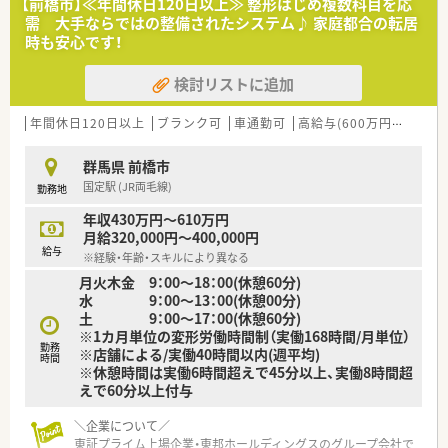
への理解が深い組織体系です。
【前橋市】≪年間休日120日以上≫ 整形はじめ複数科目を応
■会社と店舗の距離が非常に近く相談もしやすいため、風通しが
需 大手ならではの整備されたシステム♪ 家庭都合の転居
良くて良好な人間関係が築かれています。
時も安心です！
■人と人とのつながりを重要視する社風があり、お互いに助け合
いながら業務を進める職場です。
検討リストに追加
【こんな方にオススメ】
年間休日120日以上
ブランク可
車通勤可
高給与(600万円以上)
住
■残業が少なく有給休暇も取得しやすいため、ワークライフバラ
ンスを重視して働きたい方に最適です。
■主な応需科目が小児科や皮膚科、アレルギー科などの比較的軽
群馬県 前橋市
量な科目をお探しの方におすすめです。
国定駅 (JR両毛線)
勤務地
■社長が現場に理解を示してくれるような、風通しが良い調剤チ
ェーンで就業したい方に向いています。
年収430万円～610万円
月給320,000円～400,000円
給与
※経験・年齢・スキルにより異なる
月火木金 9：00～18：00(休憩60分)
水 9：00～13：00(休憩00分)
土 9：00～17：00(休憩60分)
※1カ月単位の変形労働時間制（実働168時間/月単位）
勤務
※店舗による/実働40時間以内(週平均)
時間
※休憩時間は実働6時間超えで45分以上、実働8時間超
えで60分以上付与
＼企業について／
東証プライム上場企業・東邦ホールディングスのグループ会社で