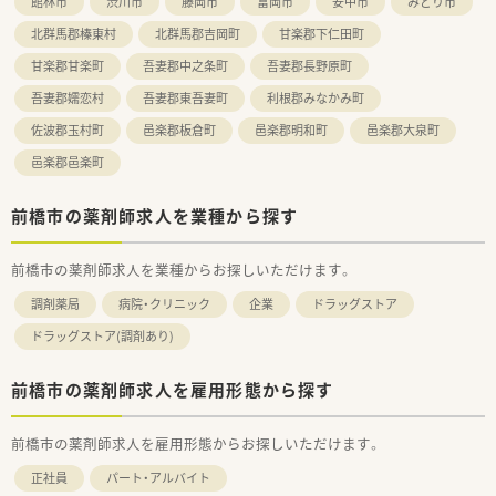
館林市
渋川市
藤岡市
富岡市
安中市
みどり市
寄り添った丁寧な服薬指導や薬歴管理を行っていただきます。
北群馬郡榛東村
北群馬郡吉岡町
甘楽郡下仁田町
■電子薬歴や最新の監査システムを完備しているため、安全かつ
効率的に業務を進めることができ、過誤のリスクを軽減できま
甘楽郡甘楽町
吾妻郡中之条町
吾妻郡長野原町
す。
■社内で定められた研修を受けた調剤事務スタッフが在籍して
吾妻郡嬬恋村
吾妻郡東吾妻町
利根郡みなかみ町
おり、薬剤師の業務を積極的にフォローアップする体制がありま
佐波郡玉村町
邑楽郡板倉町
邑楽郡明和町
邑楽郡大泉町
す。
邑楽郡邑楽町
【こんな方にオススメ】
■18時までの終業時間や土日休みなど、プライベートの予定を
前橋市の薬剤師求人を業種から探す
立てやすく、ご家族との時間を大切にしたい方に強くお勧めしま
す。
■これまでのご経験をしっかりと評価し、適正な給与として還元
前橋市の薬剤師求人を業種からお探しいただけます。
してくれる環境で、モチベーション高く働きたい方に最適です。
■15分単位で受講できるe-ラーニングなど、自己研鑽の機会が
調剤薬局
病院・クリニック
企業
ドラッグストア
豊富に用意されているため、常に学び続けたい方にお勧めしま
ドラッグストア(調剤あり)
す。
前橋市の薬剤師求人を雇用形態から探す
前橋市の薬剤師求人を雇用形態からお探しいただけます。
正社員
パート・アルバイト