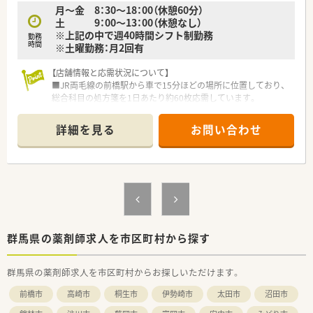
月～金 8：30～18：00（休憩60分）
土 9：00～13：00（休憩なし）
※上記の中で週40時間シフト制勤務
勤務
時間
※土曜勤務：月2回有
【店舗情報と応需状況について】
■JR両毛線の前橋駅から車で15分ほどの場所に位置しており、
総合科目の処方箋を1日あたり約60枚応需しています。
■常勤の薬剤師が4名、非常勤の薬剤師が1名在籍しており、複数
名体制で協力しながらゆとりを持って業務に取り組めます。
詳細を見る
お問い合わせ
■周辺の医療機関との連携も密に取れており、幅広い疾患に対応
できるため、薬剤師としてのスキルアップに繋がる環境です。
【職場環境と雰囲気】
■産前産後休業や育児休業の取得率がほぼ100％と非常に高く、
ライフステージの変化に合わせて柔軟に働き続けられる環境で
す。
■薬剤師1人あたりの処方箋枚数が少なめに設定されているた
め、焦ることなく患者様との対話に時間をかけることができま
群馬県の薬剤師求人を市区町村から探す
す。
■現場重視の運営方針を取り入れており、自由な発想で自らサー
群馬県の薬剤師求人を市区町村からお探しいただけます。
ビスを生み出す前向きな姿勢を大切にしている職場環境です。
前橋市
高崎市
桐生市
伊勢崎市
太田市
沼田市
【想定される業務内容】
■処方箋に基づく調剤業務全般をお任せし、患者様一人ひとりに