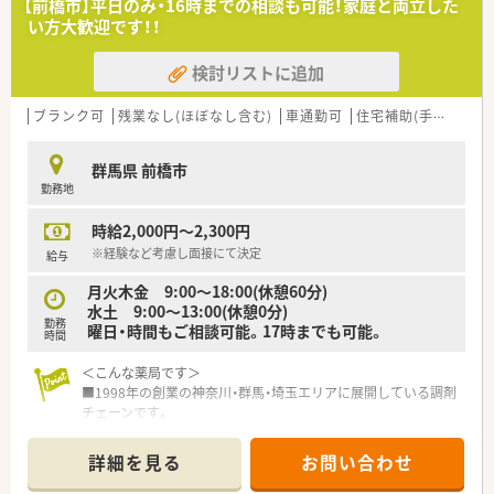
【前橋市】平日のみ・16時までの相談も可能！家庭と両立した
い方大歓迎です！！
＼様々なフィールドで活躍できます／
◎声を上げれば色々な業務に挑戦することができ、
検討リストに追加
責任のある業務にも携わる事ができます。
◎実際に31歳で社長となった方もおられ、
地域に根差した会社運営を目指されておられます。
ブランク可
残業なし(ほぼなし含む)
車通勤可
住宅補助(手当)あり
◎薬剤師経験、マネジメント経験、病院事務長経験、
病院への経営支援経験、M&Ａ経験など、
群馬県 前橋市
これまでのご経験を最大限に活かせるフィールドが
勤務地
用意されています。
◎薬局薬剤師からグループ病院へキャリアチェンジも可能で、
時給2,000円～2,300円
幅広く経験を積むことができます。
◎認定薬剤師、かかりつけ薬剤師取得のサポートを積極的に行っ
※経験など考慮し面接にて決定
給与
ております。
月火木金 9:00〜18:00(休憩60分)
eラーニングや認定薬剤師登録・更新費用は会社負担となりま
水土 9:00〜13:00(休憩0分)
す。
勤務
曜日・時間もご相談可能。17時までも可能。
時間
＼こんな会社です／
全国157店舗を展開する調剤薬局グループの一端を担っておりま
＜こんな薬局です＞
す。
■1998年の創業の神奈川・群馬・埼玉エリアに展開している調剤
薬局事業のほか、バリューアップ事業も行っており病院と薬局の
チェーンです。
連携基盤を創っています。
■社長も薬剤師のため現場への理解があり、風通しの良い職場で
本部薬剤師による、休暇時や産休・育休取得時の支援体制があり
す。
詳細を見る
お問い合わせ
ます。
■人と人とのつながりを重要視しプライベートの充実を大切に
プライベートの時間を確保しつつ薬剤師として活躍できる環境
する社風です。