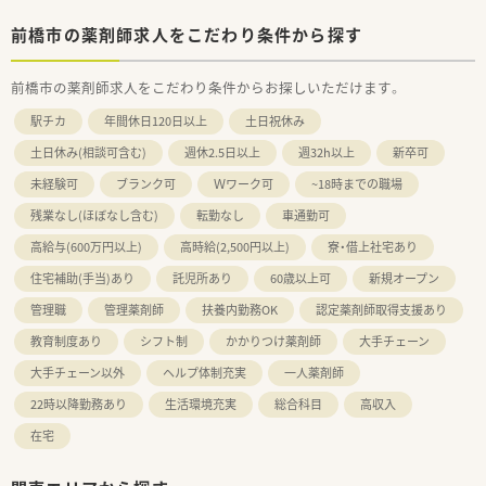
前橋市の薬剤師求人をこだわり条件から探す
前橋市の薬剤師求人をこだわり条件からお探しいただけます。
駅チカ
年間休日120日以上
土日祝休み
土日休み(相談可含む)
週休2.5日以上
週32h以上
新卒可
未経験可
ブランク可
Ｗワーク可
~18時までの職場
残業なし(ほぼなし含む)
転勤なし
車通勤可
高給与(600万円以上)
高時給(2,500円以上)
寮・借上社宅あり
住宅補助(手当)あり
託児所あり
60歳以上可
新規オープン
管理職
管理薬剤師
扶養内勤務OK
認定薬剤師取得支援あり
教育制度あり
シフト制
かかりつけ薬剤師
大手チェーン
大手チェーン以外
ヘルプ体制充実
一人薬剤師
22時以降勤務あり
生活環境充実
総合科目
高収入
在宅