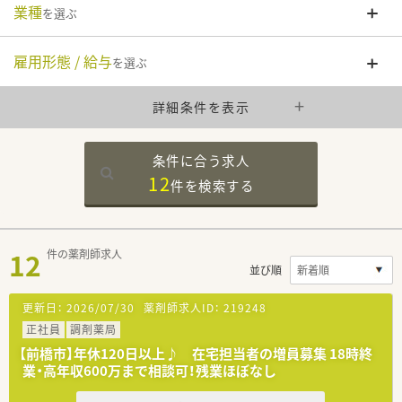
業種
を選ぶ
雇用形態 / 給与
を選ぶ
詳細条件を表示
条件に合う求人
12
件を
検索する
12
件の薬剤師求人
並び順
更新日：
2026/07/30
薬剤師求人ID：
219248
正社員
調剤薬局
【前橋市】年休120日以上♪ 在宅担当者の増員募集 18時終
業・高年収600万まで相談可！残業ほぼなし