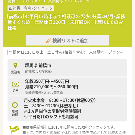
更新日：
2026/06/30
薬剤師求人ID：
624589
正社員
病院・クリニック
【前橋市】≪平日17時半まで相談可≫ 希少！残業2H/月・業務
量すくなめ 年間休日120日 未経験OK 眼科CLでのお
仕事
検討リストに追加
年間休日120日以上
土日休み(相談可含む)
未経験可
ブランク可
群馬県 前橋市
前橋駅 (JR両毛線)
勤務地
年収350万円～450万円
月給210,000円～260,000円
給与
※経験者例・スキル等考慮
月火水木金 8：30～17：30（休憩60分）
土 8：30～12：30（休憩なし）
※1ヵ月単位の変形労働時間制
勤務
時間
※平日だけのシフトも相談可
■群馬県前橋市に2015年に開院した眼科クリニックです。
■主に、白内障と網膜硝子体疾患の手術を中心として地域の皆様