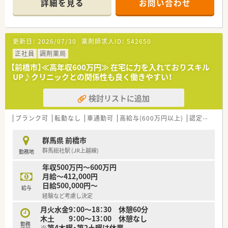
詳細を見る
お問い合わせ
◎大手DGSの傘下で安定経営！
◎管理薬剤師経験のない方でも安心な研修制度あり！
◎入社後は勤務薬剤師として就業いただくため、
将来的に管理薬剤師を目指したい方歓迎！！
更新日：
2026/07/30
薬剤師求人ID：
542650
＼こんな会社です！／
正社員
調剤薬局
群馬県発祥の唯一のドラッグストアとして運営！
【前橋市】≪高年収600万円≫ 在宅に力を入れておりスキル
DGS54店舗 調剤併設店22店舗と群馬県内をメインに出店して
UP♪クリニックとの関係性も良く働きやすい！
います。
2020年よりウエルシアHDGに参画、今後も成長し続ける群馬県
検討リストに追加
展開の地場企業です。
2022年12月現在で調剤併設率は47%！
ブランク可
転勤なし
車通勤可
高給与(600万円以上)
認定薬剤師取得支援あり
今後60％を目指して店舗展開をされており、
管理薬剤師としてのキャリアを目指したい方は必見！
群馬県 前橋市
多数の活躍できる場がございます♪
群馬総社駅 (JR上越線)
勤務地
＼店舗の特徴／
年収500万円～600万円
上毛鉄道 三俣駅から歩いてすぐの立地です。
月給～412,000円
ドラッグストア併設の調剤薬局で駐車場は広く、
日給500,000円～
給与
お買い物ついでの患者様がメインとなり、
経験など考慮し決定
面対応で幅広い処方箋を応需しています。
18時までの開局で残業はほぼございません♪
月火水金9：00～18：30 休憩60分
木土 9：00～13：00 休憩なし
勤務
＼就業環境／
※第4木曜・第2土曜は休業