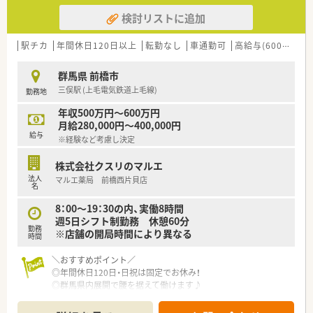
検討リストに追加
駅チカ
年間休日120日以上
転勤なし
車通勤可
高給与(600万円以上)
群馬県 前橋市
三俣駅 (上毛電気鉄道上毛線)
勤務地
年収500万円～600万円
月給280,000円～400,000円
給与
※経験など考慮し決定
株式会社クスリのマルエ
法人
マルエ薬局 前橋西片貝店
名
8：00～19：30の内、実働8時間
週5日シフト制勤務 休憩60分
勤務
※店舗の開局時間により異なる
時間
＼おすすめポイント／
◎年間休日120日・日祝は固定でお休み！
◎群馬県内展開で腰を据えて働けます♪
◎転居を伴う異動なし！
◎店舗拡大のための増員募集♪