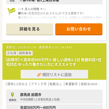
時間
患者様の利便性向上のため、処方せん送信アプリの導入済み！
待ち時間0でのお渡しや、ドライブスルーでの服薬指導も実施し
・・＊ 求人の特徴 ＊・・
ています。
■外来+在宅対応のためスキルUPできる環境です！
薬歴は全店舗でMusubiを導入♪
■近隣のクリニックから応需しており、応需元との関係性も良好
ヘルプ対応や異動の際にもスムーズに就業いただけます。
です♪
在宅医療にも積極的に対応しており、薬剤師としてのスキルが磨
■ご家庭をお持ちの薬剤師さんへ理解のある環境です。
詳細を見る
お問い合わせ
ける環境です。
■ご経験に応じて高年収600万円までご相談可能！
また地域に欠かせない薬局となるため
・・＊ 薬局の特徴 ＊・・
健康測定会や地域イベントへも積極参加！
■群馬県6店舗、埼玉県3店舗にて店舗展開しています。
更新日：
2026/07/30
薬剤師求人ID：
542485
薬剤師がより身近な存在となるよう日々活動されています♪
■40～50代の方も活躍中。ベテランの薬剤師さんが活躍してい
ます。
正社員
調剤薬局
残業は1分単位にて支給！
■小さいお子さんがいる方、家事・子育てとの両立に理解ある企
【前橋市】≪高年収600万円≫ 嬉しい週休2.5日 軽量科目+在
全社で月間残業10時間以下を目指して取り組んでおり、メリハ
業です。
宅対応 ゆったり働きたい方にオススメです
リつけて働きたい方にオススメの環境です♪
また女性薬剤師が多数活躍されており、
検討リストに追加
妊娠・出産・育児などのライフイベントに最大限の配慮を行って
います。
週休2.5日以上
ブランク可
転勤なし
車通勤可
高給与(600万円以上)
そのため産休育休後復帰率は100%♪
安心して活躍いただける環境がございます。
群馬県 前橋市
中央前橋駅 (上毛電気鉄道上毛線)
勤務地
＼キャリアアップ／
スペシャリストとして専門性の追求はもちろんのこと、
年収500万円～600万円