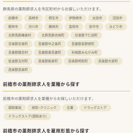
群馬県の薬剤師求人を市区町村からお探しいただけます。
前橋市
高崎市
桐生市
伊勢崎市
太田市
沼田市
館林市
渋川市
藤岡市
富岡市
安中市
みどり市
北群馬郡榛東村
北群馬郡吉岡町
甘楽郡下仁田町
甘楽郡甘楽町
吾妻郡中之条町
吾妻郡長野原町
吾妻郡嬬恋村
吾妻郡東吾妻町
利根郡みなかみ町
佐波郡玉村町
邑楽郡板倉町
邑楽郡明和町
邑楽郡大泉町
邑楽郡邑楽町
前橋市の薬剤師求人を業種から探す
前橋市の薬剤師求人を業種からお探しいただけます。
調剤薬局
病院・クリニック
企業
ドラッグストア
ドラッグストア(調剤あり)
前橋市の薬剤師求人を雇用形態から探す