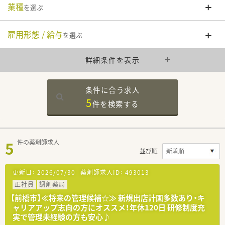
業種
を選ぶ
雇用形態 / 給与
を選ぶ
詳細条件を表示
条件に合う求人
5
件を
検索する
5
件の薬剤師求人
並び順
更新日：
2026/07/30
薬剤師求人ID：
493013
正社員
調剤薬局
【前橋市】≪将来の管理候補☆≫ 新規出店計画多数あり・キ
ャリアアップ志向の方にオススメ！年休120日 研修制度充
実で管理未経験の方も安心♪