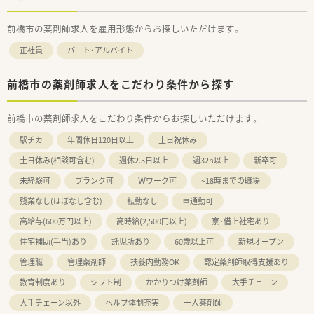
前橋市の薬剤師求人を雇用形態からお探しいただけます。
正社員
パート・アルバイト
前橋市の薬剤師求人をこだわり条件から探す
前橋市の薬剤師求人をこだわり条件からお探しいただけます。
駅チカ
年間休日120日以上
土日祝休み
土日休み(相談可含む)
週休2.5日以上
週32h以上
新卒可
未経験可
ブランク可
Ｗワーク可
~18時までの職場
残業なし(ほぼなし含む)
転勤なし
車通勤可
高給与(600万円以上)
高時給(2,500円以上)
寮・借上社宅あり
住宅補助(手当)あり
託児所あり
60歳以上可
新規オープン
管理職
管理薬剤師
扶養内勤務OK
認定薬剤師取得支援あり
教育制度あり
シフト制
かかりつけ薬剤師
大手チェーン
大手チェーン以外
ヘルプ体制充実
一人薬剤師