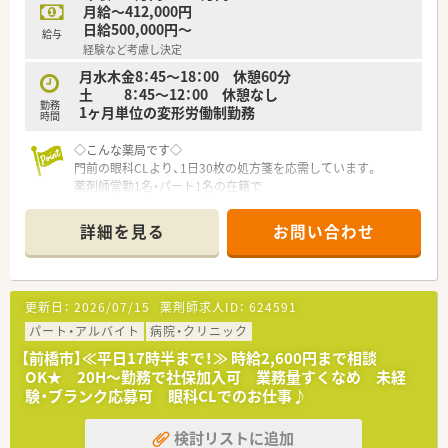
エリア長や調剤リーダーといった店舗を統括する管理職や、
月給～412,000円
本部のサポート管理職へのステップアップなど
日給500,000円～
給与
それぞれの志向にあわせたキャリアがございます♪
経験など考慮し決定
社内研修やeラーニングも充実しており、
スキルに自信のない方でもスムーズに業務習得いただけます！
月水木金8：45～18：00 休憩60分
土 8：45～12：00 休憩なし
勤務
1ヶ月単位の変形労働制勤務
時間
◇こんな薬局です◇
門前の眼科CLより、1日30枚の処方箋を応需しています。
薬剤師常勤1名・パート1名の在籍で
調剤事務も配置しており業務に専念できる環境です。
居宅在宅の対応もしており、
詳細を見る
お問い合わせ
配達時はパートさん・事務さんにて外来対応をいただきます。
◇募集について◇
管理薬剤師の募集となります。
更新日：
2026/07/15
薬剤師求人ID：
624591
常勤1名の店舗のため、ご自身の裁量で運営いただけます。
火曜・日曜・土曜PMの固定で週休2.5日♪
パート・アルバイト
病院・クリニック
ゆったり働きたい方にオススメの環境です。
【前橋市】≪平日17時半まで！≫ 時給2,600円まで相談
OK★ 20H～勤務で社保加入可 業務量すくなめ 未経
＼様々なフィールドで活躍できます／
験・ブランク応募可 眼科CLでのお仕事♪
◎声を上げれば色々な業務に挑戦することができ、
責任のある業務にも携わる事ができます。
検討リストに追加
◎実際に31歳で社長となった方もおられ、