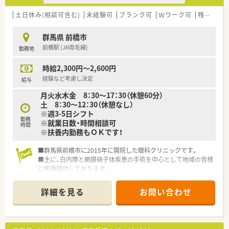
地域に根差した会社運営を目指されておられます。
◎薬剤師経験、マネジメント経験、病院事務長経験、
土日休み(相談可含む)
未経験可
ブランク可
Ｗワーク可
残業なし(ほぼなし含む)
病院への経営支援経験、M&Ａ経験など、
これまでのご経験を最大限に活かせるフィールドが
群馬県 前橋市
用意されています。
前橋駅 (JR両毛線)
勤務地
◎薬局薬剤師からグループ病院へキャリアチェンジも可能で、
幅広く経験を積むことができます。
時給2,300円～2,600円
◎認定薬剤師、かかりつけ薬剤師取得のサポートを積極的に行っ
ております。
経験など考慮し決定
給与
eラーニングや認定薬剤師登録・更新費用は会社負担となりま
月火水木金 8：30～17：30（休憩60分）
す。
土 8：30～12：30（休憩なし）
※週3-5日シフト
＼こんな会社です／
勤務
※就業日数・時間相談可
全国157店舗を展開する調剤薬局グループの一端を担っておりま
時間
※扶養内勤務もＯＫです！
す。
薬局事業のほか、バリューアップ事業も行っており病院と薬局の
■群馬県前橋市に2015年に開院した眼科クリニックです。
連携基盤を創っています。
■主に、白内障と網膜硝子体疾患の手術を中心として地域の皆様
本部薬剤師による、休暇時や産休・育休取得時の支援体制があり
に医療提供しております。
ます。
プライベートの時間を確保しつつ薬剤師として活躍できる環境
を提供致します。
詳細を見る
お問い合わせ