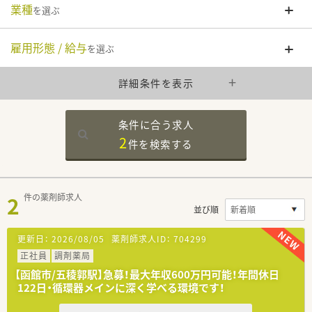
業種
を選ぶ
雇用形態 / 給与
を選ぶ
詳細条件を表示
条件に合う求人
2
件を
検索する
2
件の薬剤師求人
並び順
更新日：
2026/08/05
薬剤師求人ID：
704299
正社員
調剤薬局
【函館市/五稜郭駅】急募！最大年収600万円可能！年間休日
122日・循環器メインに深く学べる環境です！