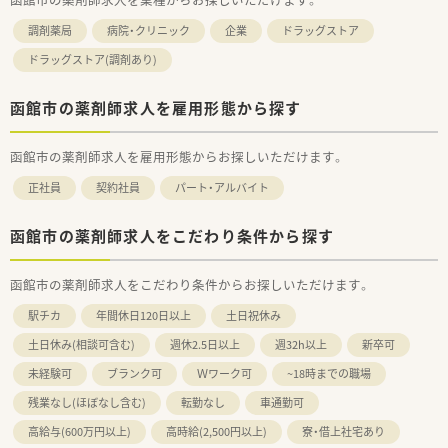
調剤薬局
病院・クリニック
企業
ドラッグストア
ドラッグストア(調剤あり)
函館市の薬剤師求人を雇用形態から探す
函館市の薬剤師求人を雇用形態からお探しいただけます。
正社員
契約社員
パート・アルバイト
函館市の薬剤師求人をこだわり条件から探す
函館市の薬剤師求人をこだわり条件からお探しいただけます。
駅チカ
年間休日120日以上
土日祝休み
土日休み(相談可含む)
週休2.5日以上
週32h以上
新卒可
未経験可
ブランク可
Ｗワーク可
~18時までの職場
残業なし(ほぼなし含む)
転勤なし
車通勤可
高給与(600万円以上)
高時給(2,500円以上)
寮・借上社宅あり