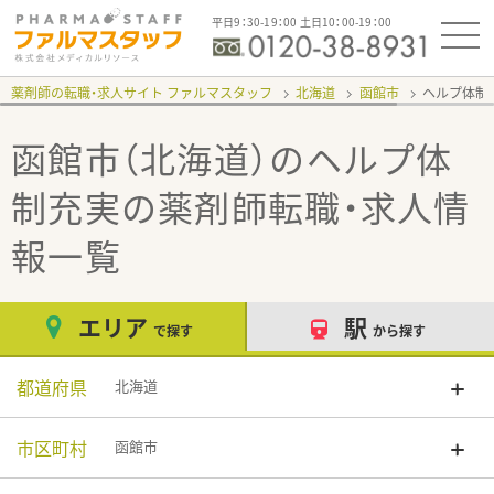
平日9：30-19：00 土日10：00-19：00
薬剤師の転職・求人サイト ファルマスタッフ
北海道
函館市
ヘルプ体制
函館市（北海道）のヘルプ体
制充実
の薬剤師転職・求人情
報一覧
エリア
駅
で探す
から探す
都道府県
北海道
市区町村
函館市