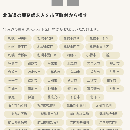
北海道の薬剤師求人を市区町村から探す
北海道の薬剤師求人を市区町村からお探しいただけます。
札幌市中央区
札幌市北区
札幌市東区
札幌市白石区
札幌市豊平区
札幌市南区
札幌市西区
札幌市厚別区
札幌市手稲区
札幌市清田区
函館市
小樽市
旭川市
室蘭市
釧路市
帯広市
北見市
岩見沢市
網走市
留萌市
苫小牧市
稚内市
美唄市
芦別市
江別市
赤平市
紋別市
士別市
名寄市
三笠市
根室市
千歳市
滝川市
砂川市
深川市
富良野市
登別市
恵庭市
伊達市
北広島市
石狩市
北斗市
石狩郡当別町
松前郡松前町
亀田郡七飯町
茅部郡森町
二海郡八雲町
山越郡長万部町
檜山郡江差町
瀬棚郡今金町
虻田郡真狩村
虻田郡倶知安町
岩内郡共和町
岩内郡岩内町