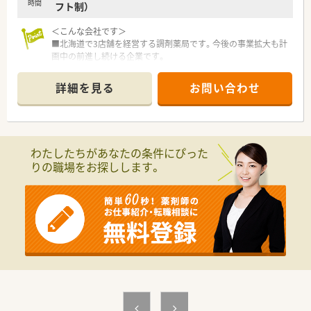
時間
フト制）
め、地域貢献をしながら高い給与水準を実現できることが大きな
利点です。
＜こんな会社です＞
■北海道で3店舗を経営する調剤薬局です。今後の事業拡大も計
【こんな取り組みをしています】
画中の前進し続ける企業です。
■全体の2割以上の店舗で健康サポート薬局の認定を取得してお
■社員は30代中心で活気のある会社です。
り、大手チェーンの中でもトップクラスの取得率で地域貢献を行
■年齢問わず考えて行動を起こすチャレンジ精神のある方を応
っています。
詳細を見る
お問い合わせ
援してくれる環境です。
■機能性アロマや医療用サプリメントを活用した予防医療を推
進しており、処方箋がなくても健康相談に立ち寄れる薬局を目指
<こんな薬局です>
しています。
■在宅に特化した薬局です。多職種連携をしっかり行い在宅医
■在宅業務においては本社社員が配達を担当する仕組みを構築
療チームの一員として活躍が出来ます。
しており、薬剤師が専門的な調剤や指導業務に専念できる体制を
わたしたちがあなたの条件にぴった
■片手間にこなす在宅医療ではなく本物の在宅医療を提供でき
整えています。
りの職場をお探しします。
る薬局を目指しています！
■『職員一人ひとりが主役となって働ける薬局』です！
＜働きやすい環境整備も万全＞
■自動監査システムやiPadの導入など設備環境もしっかりと整
っており薬剤師が患者様の対応に集中できる体制がございま
す。
■処方元も訪問診療の方が多いのでスケジュールも組み立てや
すく効率よく仕事を行うことが可能です。
■有給休暇を計画的に消化できる環境です。札幌からの応援体
制もありますので安心です。