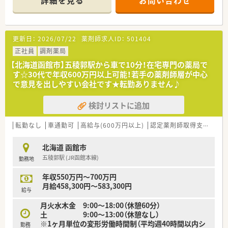
詳細を見る
お問い合わせ
に応需しており、集中率は約97%と非常に高い水準を維持して
います。
■現在は正社員1名とパート1名の薬剤師体制で運営されてお
り、薬剤師1.3名義ほどの手厚い人員配置で業務を分担していま
更新日：
2026/07/22
薬剤師求人ID：
501404
す。
正社員
調剤薬局
【想定されるキャリアイメージ】
【北海道函館市】五稜郭駅から車で10分！在宅専門の薬局で
■個人の志向に合わせて、支店長や支社長を目指すマネジメント
す☆30代で年収600万円以上可能！若手の薬剤師層が中心
キャリア、または専門性を極めるスペシャリストキャリアが選択
で意見を出しやすい会社です★転勤ありません♪
できます。
■大学病院敷地内への出店実績を活かした病院研修制度があり、
検討リストに追加
外来がん治療認定薬剤師などの高度な専門資格の取得を支援し
ています。
■アロマテラピー検定などの薬剤師免許以外の資格取得に対し
転勤なし
車通勤可
高給与(600万円以上)
認定薬剤師取得支援あり
ても手当が支給され、幅広い知識を習得する自己研鑽を会社が応
援します。
北海道 函館市
五稜郭駅 (JR函館本線)
勤務地
【想定されるモデル年収】
■一般薬剤師としての採用時は年収480万円程度からのスター
年収550万円～700万円
トとなり、経験を積むことで最大600万円まで目指すことが可能
月給458,300円～583,300円
です。
給与
■昇給は年1回、賞与は年2回の支給があり、上場企業ならではの
月火水木金 9:00～18:00（休憩60分）
安定した給与体系の中で長期的なライフプランを構築できま
土 9:00～13:00（休憩なし）
す。
※1ヶ月単位の変形労働時間制（平均週40時間以内シ
■北海道などの特定地域では地域手当が高く設定されているた
勤務