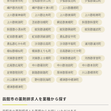
余市郡余市町
空知郡奈井江町
夕張郡長沼町
夕張郡栗山町
樺戸郡月形町
樺戸郡新十津川町
上川郡鷹栖町
上川郡東神楽町
上川郡比布町
上川郡美瑛町
上川郡和寒町
上川郡剣淵町
苫前郡羽幌町
網走郡美幌町
斜里郡斜里町
斜里郡小清水町
紋別郡遠軽町
紋別郡興部町
紋別郡雄武町
虻田郡豊浦町
虻田郡洞爺湖町
勇払郡安平町
勇払郡むかわ町
沙流郡日高町
沙流郡平取町
浦河郡浦河町
様似郡様似町
幌泉郡えりも町
日高郡新ひだか町
河東郡音更町
河東郡上士幌町
河東郡鹿追町
河西郡芽室町
広尾郡広尾町
中川郡幕別町
中川郡池田町
中川郡本別町
足寄郡陸別町
釧路郡釧路町
厚岸郡厚岸町
川上郡標茶町
川上郡弟子屈町
野付郡別海町
標津郡中標津町
標津郡標津町
函館市の薬剤師求人を業種から探す
函館市の薬剤師求人を業種からお探しいただけます。