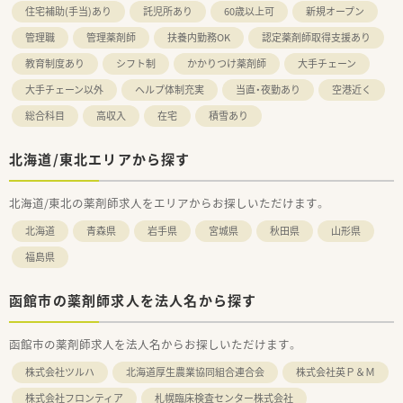
住宅補助(手当)あり
託児所あり
60歳以上可
新規オープン
管理職
管理薬剤師
扶養内勤務OK
認定薬剤師取得支援あり
教育制度あり
シフト制
かかりつけ薬剤師
大手チェーン
大手チェーン以外
ヘルプ体制充実
当直・夜勤あり
空港近く
総合科目
高収入
在宅
積雪あり
北海道/東北エリアから探す
北海道/東北の薬剤師求人をエリアからお探しいただけます。
北海道
青森県
岩手県
宮城県
秋田県
山形県
福島県
函館市の薬剤師求人を法人名から探す
函館市の薬剤師求人を法人名からお探しいただけます。
株式会社ツルハ
北海道厚生農業協同組合連合会
株式会社英Ｐ＆Ｍ
株式会社フロンティア
札幌臨床検査センター株式会社