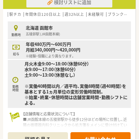
検討リストに追加
駅チカ
年間休日120日以上
週32h以上
未経験可
ブランク可
転
北海道 函館市
五稜郭駅 (JR函館本線)
勤務地
年収480万円～600万円
月給340,000円～420,000円
給与
※経験・役職により異なります。
月火木金9:00～18:00（休憩60分）
水9:00～17:00（休憩60分）
土9:00～13:00（休憩なし）
※実働40時間以内／週平均、実働8時間（週40時間）を
勤務
時間
基本とする1ヵ月単位の変形労働時間制。
※始業・終業・休憩時間は店舗営業時間・勤務シフトに
よる。
【店舗情報と応需状況について】
■JR函館本線の五稜郭駅から徒歩12分ほどの場所に位置し、近
隣の循環器内科クリニックから処方箋をメインに受け付けてい
ます。
■循環器科を主軸として1日あたり60枚から70枚程度の処方箋