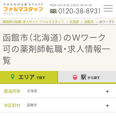
平日9：30-19：00 土日10：00-19：00
薬剤師の転職・求人サイト ファルマスタッフ
北海道
函館市
Ｗワーク可
函館市（北海道）のＷワーク
可
の薬剤師転職・求人情報一
覧
エリア
駅
で探す
から探す
都道府県
北海道
市区町村
函館市