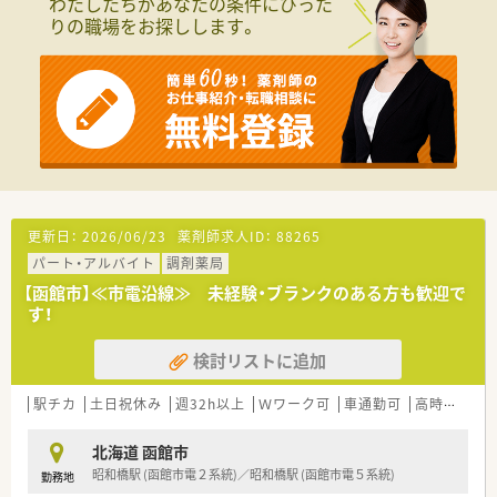
わたしたちがあなたの条件にぴった
教育体制に関しては「新入社員研修」の他に基礎固めの「薬剤
りの職場をお探しします。
師新入社員研修」等、様々な研修制度があります。
自宅学習が可能なe-ラーニング講座、本人のキャリアアップの
ための通信教育等、豊富な研修システムがあります。
更新日：
2026/06/23
薬剤師求人ID：
88265
パート・アルバイト
調剤薬局
【函館市】≪市電沿線≫ 未経験・ブランクのある方も歓迎で
す！
検討リストに追加
駅チカ
土日祝休み
週32h以上
Ｗワーク可
車通勤可
高時給(2,500円以上)
北海道 函館市
昭和橋駅 (函館市電２系統)／昭和橋駅 (函館市電５系統)
勤務地