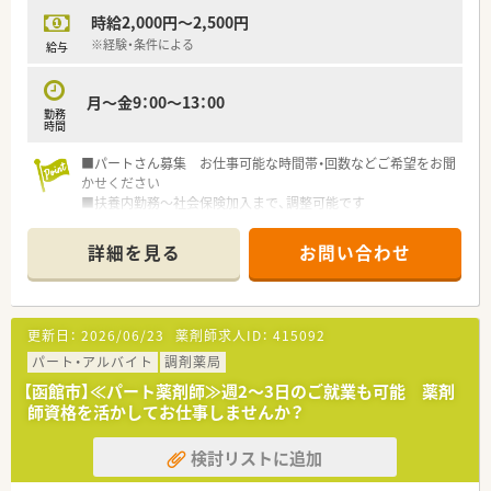
時給2,000円～2,500円
※経験・条件による
給与
月～金9：00～13：00
勤務
時間
■パートさん募集 お仕事可能な時間帯・回数などご希望をお聞
かせください
■扶養内勤務～社会保険加入まで、調整可能です
■時給2,000円～2,500円♪（ご経験等によります）
■総合病院の門前薬局で立地も良く、雰囲気も大変よい薬局です
詳細を見る
お問い合わせ
科目も適度に多くスキルアップしたい方にもおすすめです
■大手企業で福利厚生、教育制度共に充実しております
更新日：
2026/06/23
薬剤師求人ID：
415092
パート・アルバイト
調剤薬局
【函館市】≪パート薬剤師≫週2～3日のご就業も可能 薬剤
師資格を活かしてお仕事しませんか？
検討リストに追加