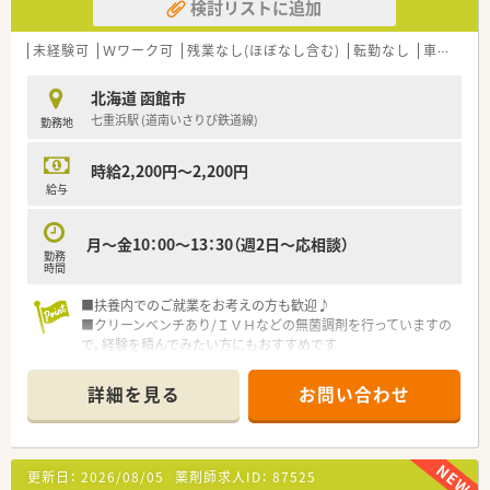
検討リストに追加
未経験可
Ｗワーク可
残業なし(ほぼなし含む)
転勤なし
車通勤可
北海道 函館市
七重浜駅 (道南いさりび鉄道線)
勤務地
時給2,200円～2,200円
給与
月～金10：00～13：30（週2日～応相談）
勤務
時間
■扶養内でのご就業をお考えの方も歓迎♪
■クリーンベンチあり/ＩＶＨなどの無菌調剤を行っていますの
で、経験を積んでみたい方にもおすすめです
■地域のかかりつけ薬局をめざし、患者様が相談しやすい雰囲気
作りを心がけている薬局です
詳細を見る
お問い合わせ
■教育体制も整っていますので、調剤経験のない方やブランクの
ある方のご応募もお待ちしております
更新日：
2026/08/05
薬剤師求人ID：
87525