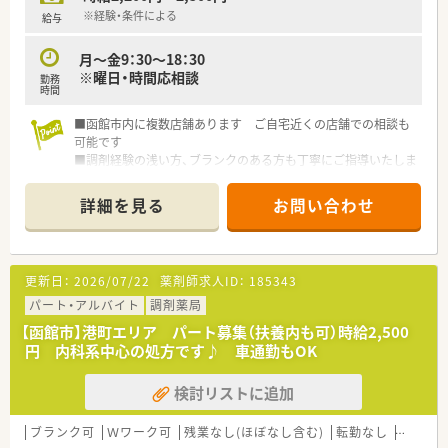
※経験・条件による
給与
月～金9：30～18：30
※曜日・時間応相談
勤務
時間
■函館市内に複数店舗あります ご自宅近くの店舗での相談も
可能です
■調剤経験の浅い方、ブランクのある方も丁寧にご指導いたしま
す 資格を活かしてお仕事しませんか
■就業時間・回数は応相談いたします ご希望お聞かせください
詳細を見る
お問い合わせ
■働きやすさがポイント！就業環境や福利厚生面を整えている大
手企業です
更新日：
2026/07/22
薬剤師求人ID：
185343
パート・アルバイト
調剤薬局
【函館市】港町エリア パート募集（扶養内も可）時給2,500
円 内科系中心の処方です♪ 車通勤もOK
検討リストに追加
ブランク可
Ｗワーク可
残業なし(ほぼなし含む)
転勤なし
車通勤