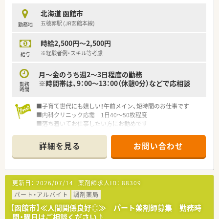
北海道 函館市
五稜郭駅 (JR函館本線)
勤務地
時給2,500円～2,500円
※経験者例・スキル等考慮
給与
月～金のうち週2～3日程度の勤務
※時間帯は、9：00～13：00（休憩0分）などで応相談
勤務
時間
■子育て世代にも嬉しい！午前メイン、短時間のお仕事です
■内科クリニック応需 1日40～50枚程度
■落ち着いてお仕事したい方にお勧めです
詳細を見る
お問い合わせ
更新日：
2026/07/14
薬剤師求人ID：
88309
パート・アルバイト
調剤薬局
【函館市】≪人間関係良好◎≫ パート薬剤師募集 勤務時
間・曜日はご相談ください♪