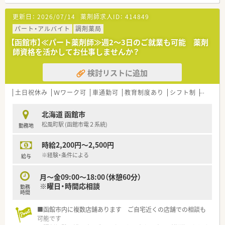
■調剤経験のない方やブランクのある方にも、しっかりご指導い
たしますのでご安心ください
更新日：
2026/07/14
薬剤師求人ID：
414849
パート・アルバイト
調剤薬局
【函館市】≪パート薬剤師≫週2～3日のご就業も可能 薬剤
師資格を活かしてお仕事しませんか？
検討リストに追加
土日祝休み
Ｗワーク可
車通勤可
教育制度あり
シフト制
大手チ
北海道 函館市
松風町駅 (函館市電２系統)
勤務地
時給2,200円～2,500円
※経験・条件による
給与
月～金09:00〜18:00（休憩60分）
※曜日・時間応相談
勤務
時間
■函館市内に複数店舗あります ご自宅近くの店舗での相談も
可能です