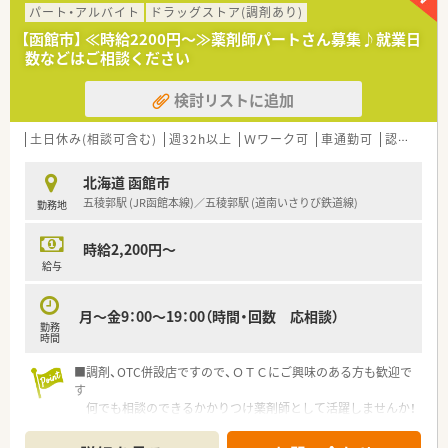
パート・アルバイト
ドラッグストア(調剤あり)
【函館市】 ≪時給2200円～≫薬剤師パートさん募集♪就業日
数などはご相談ください
検討リストに追加
土日休み(相談可含む)
週32h以上
Ｗワーク可
車通勤可
認定薬剤師取得支援あり
北海道 函館市
五稜郭駅 (JR函館本線)／五稜郭駅 (道南いさりび鉄道線)
勤務地
時給2,200円～
給与
月～金9：00～19：00（時間・回数 応相談）
勤務
時間
■調剤、OTC併設店ですので、ＯＴＣにご興味のある方も歓迎で
す
何でも相談のできるかかりつけ薬剤師として活躍しませんか！
■時間や曜日・回数はご相談に応じます
短時間・扶養内勤務や社保加入のしっかり勤務までご相談ＯＫ