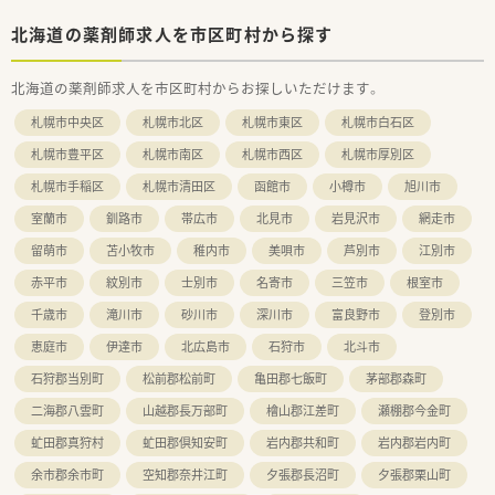
北海道の薬剤師求人を市区町村から探す
北海道の薬剤師求人を市区町村からお探しいただけます。
札幌市中央区
札幌市北区
札幌市東区
札幌市白石区
札幌市豊平区
札幌市南区
札幌市西区
札幌市厚別区
札幌市手稲区
札幌市清田区
函館市
小樽市
旭川市
室蘭市
釧路市
帯広市
北見市
岩見沢市
網走市
留萌市
苫小牧市
稚内市
美唄市
芦別市
江別市
赤平市
紋別市
士別市
名寄市
三笠市
根室市
千歳市
滝川市
砂川市
深川市
富良野市
登別市
恵庭市
伊達市
北広島市
石狩市
北斗市
石狩郡当別町
松前郡松前町
亀田郡七飯町
茅部郡森町
二海郡八雲町
山越郡長万部町
檜山郡江差町
瀬棚郡今金町
虻田郡真狩村
虻田郡倶知安町
岩内郡共和町
岩内郡岩内町
余市郡余市町
空知郡奈井江町
夕張郡長沼町
夕張郡栗山町