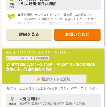
（うち、時間・曜日 応相談）
勤務
時間
■調剤併設ドラッグストア パート薬剤師さんの募集です
ご就業のお時間・回数についてはご希望をお聞かせください
■お客様にとって身近な相談役となれるよう、幅広い知識を身に
つけスキルアップしていきませんか
■ご経験は不問 これから勉強してみたいというご意欲のある
詳細を見る
お問い合わせ
方も歓迎です
更新日：
2026/07/03
薬剤師求人ID：
425144
パート・アルバイト
調剤薬局
【函館市】時給2,300～2,500円 週30時間程度の勤務OK
女性の多い雰囲気良好な職場♪
検討リストに追加
駅チカ
土日祝休み
土日休み(相談可含む)
Ｗワーク可
車通勤可
北海道 函館市
杉並町駅 (函館市電２系統)／杉並町駅 (函館市電５系統)
勤務地