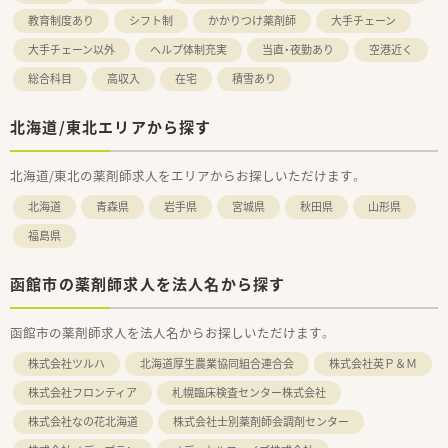
教育制度あり
シフト制
かかりつけ薬剤師
大手チェーン
大手チェーン以外
ヘルプ体制充実
当直・夜勤あり
空港近く
総合科目
高収入
在宅
積雪あり
北海道/東北エリアから探す
北海道/東北の薬剤師求人をエリアからお探しいただけます。
北海道
青森県
岩手県
宮城県
秋田県
山形県
福島県
函館市の薬剤師求人を法人名から探す
函館市の薬剤師求人を法人名からお探しいただけます。
株式会社ツルハ
北海道厚生農業協同組合連合会
株式会社英Ｐ＆Ｍ
株式会社フロンティア
札幌臨床検査センター株式会社
株式会社なの花北海道
株式会社士別薬剤師会調剤センター