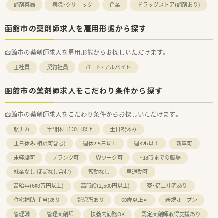
調剤薬局
病院・クリニック
企業
ドラッグストア(調剤あり)
函館市の薬剤師求人を雇用形態から探す
函館市の薬剤師求人を雇用形態からお探しいただけます。
正社員
契約社員
パート・アルバイト
函館市の薬剤師求人をこだわり条件から探す
函館市の薬剤師求人をこだわり条件からお探しいただけます。
駅チカ
年間休日120日以上
土日祝休み
土日休み(相談可含む)
週休2.5日以上
週32h以上
新卒可
未経験可
ブランク可
Ｗワーク可
~18時までの職場
残業なし(ほぼなし含む)
転勤なし
車通勤可
高給与(600万円以上)
高時給(2,500円以上)
寮・借上社宅あり
住宅補助(手当)あり
託児所あり
60歳以上可
新規オープン
管理職
管理薬剤師
扶養内勤務OK
認定薬剤師取得支援あり