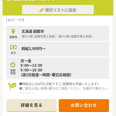
検討リストに追加
Ｗワーク可
北海道 函館市
湯の川駅 (函館市電２系統)／湯の川駅 (函館市電５系統)
勤務地
時給2,000円～
給与
月～金
9：00～13：00
9：00～16：00
勤務
時間
（週2日程度～時間・曜日応相談）
■時給は2,500円も可能です（ご経験等を考慮いたします）
■ご都合の良い時間・曜日はご相談ください 扶養内で働きたい
方もＯＫ！
■人間関係良好◎女性ばかりの薬局でみなさん助け合いながら
いい雰囲気のなかお仕事できます
詳細を見る
お問い合わせ
■市電駅からも近く、マイカー通勤も可能です
■設備も充実しており、業務に安心して取り組むことができます