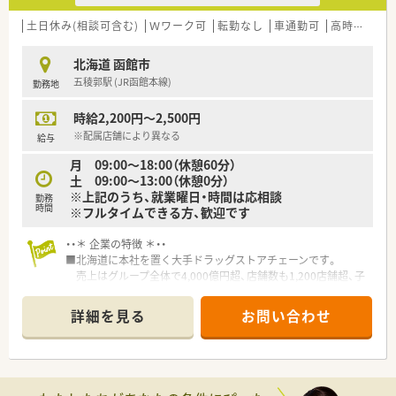
土日休み(相談可含む)
Ｗワーク可
転勤なし
車通勤可
高時給(2,500円以上)
北海道 函館市
五稜郭駅 (JR函館本線)
勤務地
時給2,200円～2,500円
※配属店舗により異なる
給与
月 09:00～18:00（休憩60分）
土 09:00～13:00（休憩0分）
※上記のうち、就業曜日・時間は応相談
勤務
時間
※フルタイムできる方、歓迎です
・・＊ 企業の特徴 ＊・・
■北海道に本社を置く大手ドラッグストアチェーンです。
売上はグループ全体で4,000億円超、店舗数も1,200店舗超、子
会社含むグループ全体では2,000店舗超の以上東証プライム上場
企業で、福利厚生は業界内でもトップクラスの水準です。
詳細を見る
お問い合わせ
■お客様にとって一番身近なトータルヘルスケアステーション
を目指しています。
■育児時短制度の利用者は200名以上！社員のプライベートを支
える制度が整っています。
■多彩な教育システム！