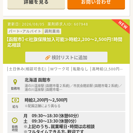
詳細を見る
お問い合わせ
更新日：
2026/08/05
薬剤師求人ID：
607948
パート・アルバイト
調剤薬局
【函館市】≪社旗保険加入可能≫時給2,200～2,500円！時間
応相談
検討リストに追加
土日休み(相談可含む)
Ｗワーク可
転勤なし
高時給(2,500円以上)
北海道 函館市
湯の川温泉駅 (函館市電２系統)／市民会館前駅 (函館市電２系統)／
勤務地
湯の川温泉駅 (函館市電
…
時給2,200円～2,500円
※配属店舗により異なる
給与
月 09:30～18:30（休憩60分）
土 09:30～13:30（休憩0分）
※上記のうち、就業曜日・時間は応相談
勤務
時間
※フルタイムできる方、歓迎です