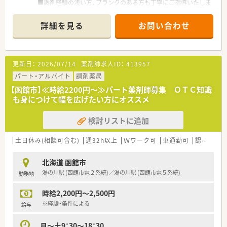
■調剤経験の浅い方、ブランクのある方も丁寧にご指導いたしま
す 資格を活かしてお仕事しませんか
■就業時間・回数は応相談いたします ご希望お聞かせください
詳細を見る
お問い合わせ
■働きやすさがポイント！就業環境や福利厚生面を整えている大
手企業です
更新日：
2026/07/14
薬剤師求人ID：
413957
パート・アルバイト
調剤薬局
【函館市】≪時給2200円～≫パート薬剤師募集 ＯＴＣ知識
も身につけて幅を広げたい方にオススメ
検討リストに追加
土日休み(相談可含む)
週32h以上
Ｗワーク可
車通勤可
認定薬剤師取得支援あり
北海道 函館市
湯の川駅 (函館市電２系統)／湯の川駅 (函館市電５系統)
勤務地
時給2,200円～2,500円
※経験・条件による
給与
月～土9：30～18：30