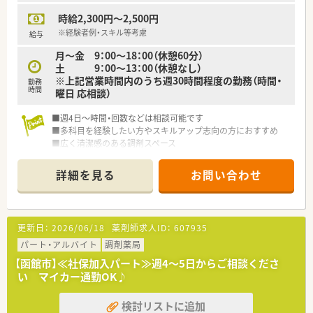
時給2,300円～2,500円
※経験者例・スキル等考慮
給与
月～金 9：00～18：00（休憩60分）
土 9：00～13：00（休憩なし）
※上記営業時間内のうち週30時間程度の勤務（時間・
勤務
時間
曜日 応相談）
■週4日～時間・回数などは相談可能です
■多科目を経験したい方やスキルアップ志向の方におすすめ
■広く清潔感のある調剤スペース
■調剤未経験の浅い方やブランクのある方も親切に指導致しま
す
詳細を見る
お問い合わせ
更新日：
2026/06/18
薬剤師求人ID：
607935
パート・アルバイト
調剤薬局
【函館市】≪社保加入パート≫週4～5日からご相談くださ
い マイカー通勤OK♪
検討リストに追加