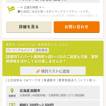
・・＊ 企業の特徴 ＊・・
■北海道に本社を置く大手ドラッグストアチェーンです。
売上はグループ全体で4,000億円超、店舗数も1,200店舗超、子
会社含むグループ全体では2,000店舗超の以上東証プライム上場
企業で、福利厚生は業界内でもトップクラスの水準です。
詳細を見る
お問い合わせ
■お客様にとって一番身近なトータルヘルスケアステーション
を目指しています。
■育児時短制度の利用者は200名以上！社員のプライベートを支
える制度が整っています。
更新日：
2026/07/28
薬剤師求人ID：
41103
■多彩な教育システム！
教育体制に関しては「新入社員研修」の他に基礎固めの「薬剤
パート・アルバイト
調剤薬局
師新入社員研修」等、様々な研修制度があります。
【函館市】≪パート薬剤師≫週2～3日のご就業も可能 薬剤
自宅学習が可能なe-ラーニング講座、本人のキャリアアップの
師資格を活かしてお仕事しませんか？
ための通信教育等、豊富な研修システムがあります。
検討リストに追加
土日祝休み
Ｗワーク可
車通勤可
教育制度あり
シフト制
大手チ
北海道 函館市
五稜郭駅 (JR函館本線)／五稜郭駅 (道南いさりび鉄道線)
勤務地
時給2,200円～2,500円