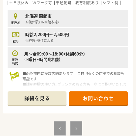
土日祝休み
Ｗワーク可
車通勤可
教育制度あり
シフト制
大手チ
北海道 函館市
五稜郭駅 (JR函館本線)
勤務地
時給2,200円～2,500円
※経験・条件による
給与
月～金09:00〜18:00（休憩60分）
※曜日・時間応相談
勤務
時間
■函館市内に複数店舗あります ご自宅近くの店舗での相談も
可能です
■調剤経験の浅い方、ブランクのある方も丁寧にご指導いたしま
す 資格を活かしてお仕事しませんか
■就業時間・回数は応相談いたします ご希望お聞かせください
詳細を見る
お問い合わせ
■働きやすさがポイント！就業環境や福利厚生面を整えている大
手企業です