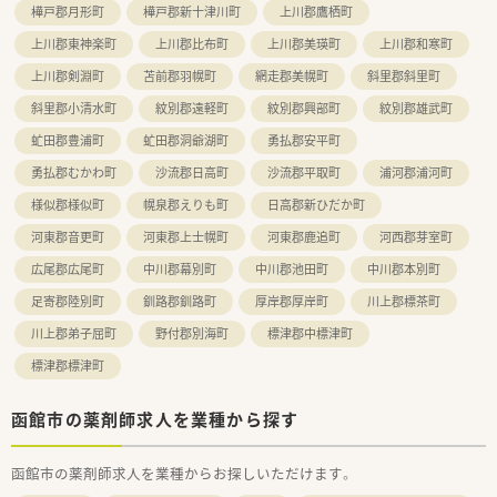
樺戸郡月形町
樺戸郡新十津川町
上川郡鷹栖町
上川郡東神楽町
上川郡比布町
上川郡美瑛町
上川郡和寒町
上川郡剣淵町
苫前郡羽幌町
網走郡美幌町
斜里郡斜里町
斜里郡小清水町
紋別郡遠軽町
紋別郡興部町
紋別郡雄武町
虻田郡豊浦町
虻田郡洞爺湖町
勇払郡安平町
勇払郡むかわ町
沙流郡日高町
沙流郡平取町
浦河郡浦河町
様似郡様似町
幌泉郡えりも町
日高郡新ひだか町
河東郡音更町
河東郡上士幌町
河東郡鹿追町
河西郡芽室町
広尾郡広尾町
中川郡幕別町
中川郡池田町
中川郡本別町
足寄郡陸別町
釧路郡釧路町
厚岸郡厚岸町
川上郡標茶町
川上郡弟子屈町
野付郡別海町
標津郡中標津町
標津郡標津町
函館市の薬剤師求人を業種から探す
函館市の薬剤師求人を業種からお探しいただけます。