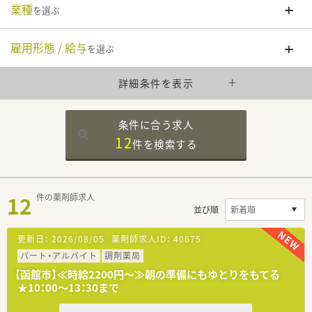
業種
を選ぶ
雇用形態 / 給与
を選ぶ
詳細条件を表示
条件に合う求人
12
件を
検索する
12
件の薬剤師求人
並び順
更新日：
2026/08/05
薬剤師求人ID：
40675
パート・アルバイト
調剤薬局
【函館市】≪時給2200円～≫朝の準備にもゆとりをもてる
★10：00～13：30まで