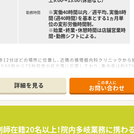
土9:00～13:00（休憩なし）
※実働40時間以内／週平均、実働8時
勤務時間
間（週40時間）を基本とする1ヵ月単
位の変形労働時間制。
※始業・終業・休憩時間は店舗営業時
間・勤務シフトによる。
歩12分ほどの場所に位置し、近隣の循環器内科クリニックから
り60枚から70枚程度の処方箋に応需しており、集中率は約9
の薬剤師体制で運営されており、薬剤師1.3名義ほどの手厚い
この求人に
詳細を見る
お問い合わせ
長や支社長を目指すマネジメントキャリア、または専門性を極め
を活かした病院研修制度があり、外来がん治療認定薬剤師など
剤師免許以外の資格取得に対しても手当が支給され、幅広い知
剤師在籍20名以上！院内多岐業務に携わ