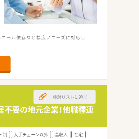
ルコール依存など幅広いニーズに対応し
談・鑑別診断など認知症に係る様々なニー
も運営しております。
です。
検討リストに追加
転居不要の地元企業！他職種連
ト制
大手チェーン以外
高収入
在宅