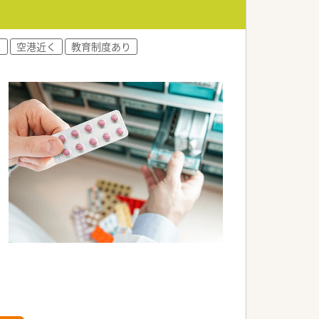
♪
600万円まで目指すことが可能です。
的なライフプランを構築できます。
与水準を実現できることが大きな利点で
り
空港近く
教育制度あり
プクラスの取得率で地域貢献を行ってい
健康相談に立ち寄れる薬局を目指してい
剤や指導業務に専念できる体制を整えて
務、TDM業務など多岐業務に携わること