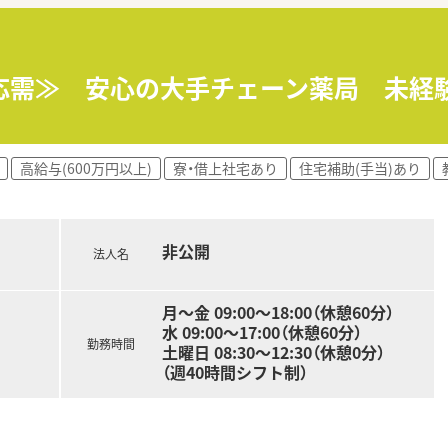
活躍し続けたい方。
積極的な挑戦をしていきたい方。
ク応需≫ 安心の大手チェーン薬局 未経
剤師としての業務の視野を広く持ちながら働きたい方。
高給与(600万円以上)
寮・借上社宅あり
住宅補助(手当)あり
非公開
法人名
月～金 09:00～18:00（休憩60分）
水 09:00～17:00（休憩60分）
勤務時間
土曜日 08:30～12:30（休憩0分）
（週40時間シフト制）