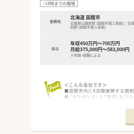
~18時までの職場
北海道 函館市
勤務地
五稜郭公園前駅 (函館市電２系統)／五
前駅 (函館市電５系統)
年収450万円～700万円
月給375,000円～583,000円
給与
※年齢・経験による
＜こんな会社です＞
■函館市内に4店舗展開する調
■「ありがとう」と「笑顔」をス
■在宅医療にも力を入れており
＜地域密着型企業で働く魅力＞
■患者様との距離が近く、薬剤
■自分自身のアイデアを活かし
■薬局事業の他、介護部門も事