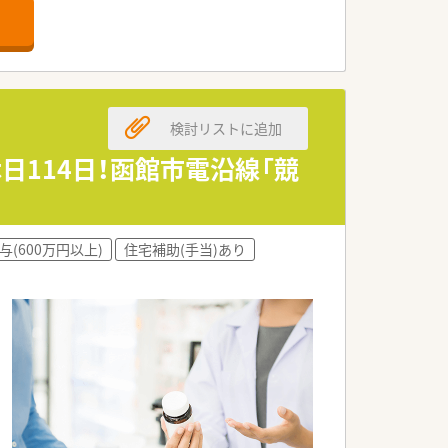
にもオススメです。
。
検討リストに追加
日114日！函館市電沿線「競
休日がしっかりありプライベートの時間
与(600万円以上)
住宅補助(手当)あり
北海道がん診療連携指定病院としてがん
います。
入れています。