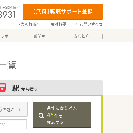
00
（祝日を除く）
【無料】転職サポート登録
企業の皆様へ
会社概要
お問い合わせ
マラボ
薬学生
支店紹介
一覧
駅
から探す
条件に合う求人
与
を選ぶ
45
件を
検索する