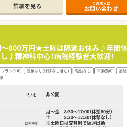
この求人に
詳細を見る
お問い合わせ
、切磋琢磨しながら薬剤師として成長することができます。
躍されています。新卒の方や第二新卒の方のキャリアスタート
ており院内での業務に集中して取り組むことのできる環境です
カルテ導入済みで業務も安心でスムーズです。
当、医療費減免制度等で職員をサポートします。
円～800万円★土曜は隔週お休み♪年間休
取得の指定休や毎年必ず1週間以上取得の連続休暇制度、他にも
なし♪精神科中心！病院経験者大歓迎！
ブランク可
残業なし(ほぼなし含む)
転勤なし
車通勤可
高給
0年を超える歴史ある病院です。
場
療を中心に小児・周産期医療、救急医療に力を入れると共に、
さまに安心・安全なチーム医療を提供することを基本方針として
非公開
がら、職員が安心して働ける職場環境づくりと人材育成に力を
法人名
！子育て世代も安心して勤務できます。
駅目の前の好立地です。マイカー通勤もＯＫ♪
月～金 8:30～17:00（休憩60分）
土 8:30～12:30（休憩なし）
※土曜日は交替制で隔週出勤
勤務時間