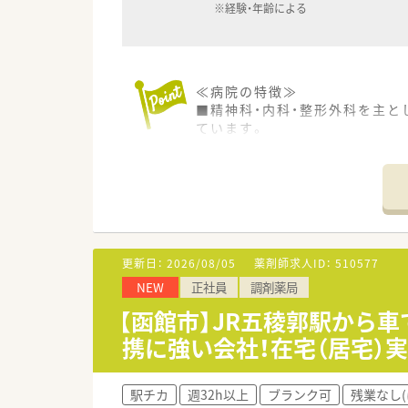
※経験・年齢による
≪病院の特徴≫
■精神科・内科・整形外科を主と
ています。
■『認知症疾患医療センター指定
ズに応えています。
■同法人では介護老人保健施設
≪働きやすい職場≫
■17時までの勤務で残業も少な
■年間休日も114日と多めです
更新日：
2026/08/05
薬剤師求人ID：
510577
NEW
正社員
調剤薬局
≪こんな方におすすめ≫
■仕事とプライベートにメリハ
【函館市】JR五稜郭駅から
■病院実務経験が豊富で病棟業
携に強い会社！在宅（居宅）
■精神科領域の経験がある、ま
駅チカ
週32h以上
ブランク可
残業なし(