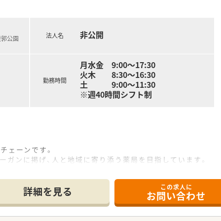
非公開
法人名
稜郭公園
月水金 9:00～17:30
火木 8:30～16:30
勤務時間
土 9:00～11:30
※週40時間シフト制
剤チェーンです。
ローガンに掲げ、人と地域に寄り添う薬局を目指しています。
多職種連携も積極的に行っております。
この求人に
詳細を見る
お問い合わせ
師の存在をより身近に感じていただけます。
て小回りの効いた仕事も実現可能。
業展開しており、より密な多職種連携を強みとしています。