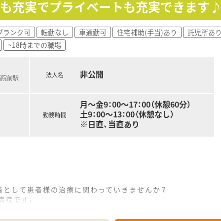
当も充実でプライベートも充実できます
収480万円程度からのスタートとなり、経験を積むことで最大
の支給があり、上場企業ならではの安定した給与体系の中で長期
域手当が高く設定されているため、地域貢献をしながら高い給
ブランク可
転勤なし
車通勤可
住宅補助(手当)あり
託児所あ
~18時までの職場
サポート薬局の認定を取得しており、大手チェーンの中でもトッ
非公開
法人名
病院前駅
メントを活用した予防医療を推進しており、処方箋がなくても
月～金9：00～17：00（休憩60分）
が配達を担当する仕組みを構築しており、薬剤師が専門的な調
土9：00～13：00（休憩なし）
勤務時間
※日直、当直あり
員として患者様の治療に関わっていきませんか？
病院です。
ことができるので、スキルアップに最適です！
菌調製業務、高カロリー輸液混注業務、DI業務、臨床治験管理業