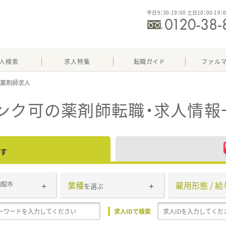
平日9：30-19：00 土日10：00-19：
人検索
求人特集
転職ガイド
ファル
ンク可
の薬剤師転職・求人情報
す
業種
雇用形態 / 給
函館市
を選ぶ
求人IDで検索