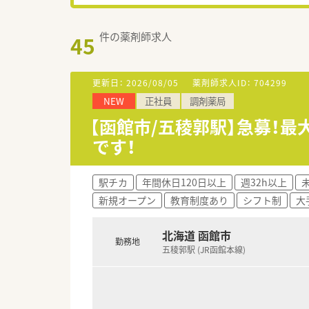
件の薬剤師求人
45
更新日：
2026/08/05
薬剤師求人ID：
704299
NEW
正社員
調剤薬局
【函館市/五稜郭駅】急募！最
です！
駅チカ
年間休日120日以上
週32h以上
新規オープン
教育制度あり
シフト制
大
北海道 函館市
勤務地
五稜郭駅 (JR函館本線)