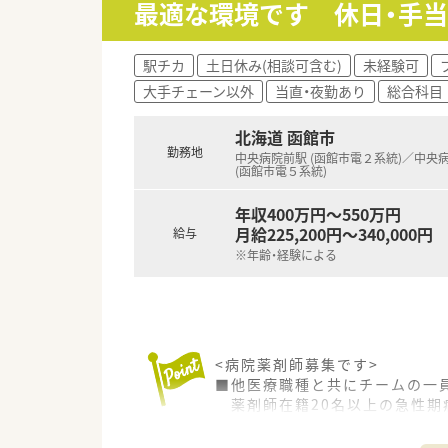
最適な環境です 休日・手
■一般薬剤師としての採用時は年
■昇給は年1回、賞与は年2回
■北海道などの特定地域では地
駅チカ
土日休み(相談可含む)
未経験可
す。
大手チェーン以外
当直・夜勤あり
総合科目
【こんな取り組みをしています】
■全体の2割以上の店舗で健康
北海道 函館市
ます。
勤務地
中央病院前駅 (函館市電２系統)／中央
■機能性アロマや医療用サプリ
(函館市電５系統)
ます。
■在宅業務においては本社社員
年収400万円～550万円
います。
月給225,200円～340,000円
給与
※年齢・経験による
<病院薬剤師募集です>
■他医療職種と共にチームの一
薬剤師在籍20名以上の急性期
総合科目にふれバリバリと働く
■病棟業務はもちろん、抗癌剤無