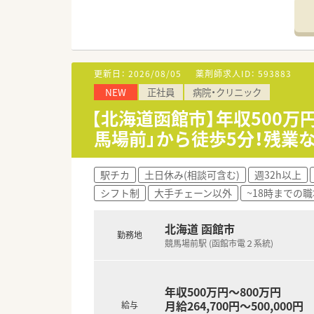
ができます。
■勉強会や学術大会参加もあり
■若年層から幅広い年齢層が活
■外来は100％院外処方となっ
■オーダリングシステム、電子
更新日：
2026/08/05
薬剤師求人ID：
593883
NEW
正社員
病院・クリニック
<休暇・手当が充実>
■福利厚生◎住宅手当、扶養手
【北海道函館市】年収500万
■休日がたっぷり♪年間15日
馬場前」から徒歩5分！残業
も充実できます。
<こんな病院です>
駅チカ
土日休み(相談可含む)
週32h以上
■函館市に1930年開設！創立9
シフト制
大手チェーン以外
~18時までの職
地域の基幹病院として急性期医
医療にも注力しています。
■患者さまの権利を尊重し、皆
北海道 函館市
勤務地
地域医療機関や行政と連携しな
競馬場前駅 (函館市電２系統)
■託児所完備＆産育休実績あり
■市内中心部、市電沿線＆最寄
年収500万円～800万円
月給264,700円～500,000円
給与