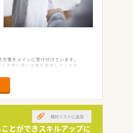
処方箋をメインに受け付けています。
7%と非常に高い水準を維持しています。
人員配置で業務を分担しています。
るスペシャリストキャリアが選択できま
の高度な専門資格の取得を支援していま
識を習得する自己研鑽を会社が応援しま
検討リストに追加
ることができスキルアップに