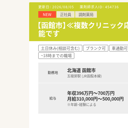
更新日：
2026/08/05
薬剤師求人ID：
454736
＜こんな方におすすめ＞
NEW
正社員
調剤薬局
■函館市の調剤薬局で長期的に
■自身のスキルアップに向けて
【函館市】≪複数クリニッ
■在宅経験、多職種連携など薬
能です
土日休み(相談可含む)
ブランク可
車通勤可
~18時までの職場
北海道 函館市
勤務地
五稜郭駅 (JR函館本線)
年収396万円～700万円
月給310,000円～500,000円
給与
※年齢・経験による