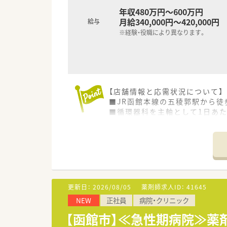
年収480万円～600万円
月給340,000円～420,000円
給与
※経験・役職により異なります。
【店舗情報と応需状況について】
■JR函館本線の五稜郭駅から徒
■循環器科を主軸として1日あた
■現在は正社員1名とパート1名
【想定されるキャリアイメージ】
■個人の志向に合わせて、支店
す。
■大学病院敷地内への出店実績
す。
更新日：
2026/08/05
薬剤師求人ID：
41645
■アロマテラピー検定などの薬
NEW
正社員
病院・クリニック
す。
【函館市】≪急性期病院≫薬
【想定されるモデル年収】