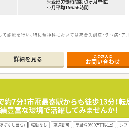
※変形労働時間制（1ヶ月単位）
※月平均156.56時間
して診療を行い、特に精神科においては統合失調症・うつ病・ア
病院』として認定されており、もの忘れ外来・認知症の専門相
この求人に
、グループホーム、デイサービス、指定居宅介護支援事業所など
詳細を見る
お問い合わせ
い環境です。
。土曜日も隔週勤務でOK！シフトによって交替制で休み取得可能
リのある生活をしたい方。
車で約7分！市電最寄駅からも徒歩13分！
務が好きな方。
実績豊富な環境で活躍してみませんか！
たは興味がある方。
ほぼなし含む)
転勤なし
車通勤可
高給与(600万円以上)
シフ