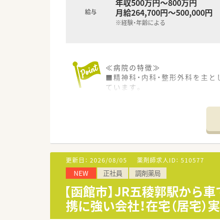
年収500万円～800万円
月給264,700円～500,000円
給与
※経験・年齢による
≪病院の特徴≫
■精神科・内科・整形外科を主と
ています。
■『認知症疾患医療センター指定
ズに応えています。
■同法人では介護老人保健施設
≪働きやすい職場≫
■17時までの勤務で残業も少な
■年間休日も114日と多めです
更新日：
2026/08/05
薬剤師求人ID：
510577
NEW
正社員
調剤薬局
≪こんな方におすすめ≫
■仕事とプライベートにメリハ
【函館市】JR五稜郭駅から
■病院実務経験が豊富で病棟業
携に強い会社！在宅（居宅）
■精神科領域の経験がある、ま