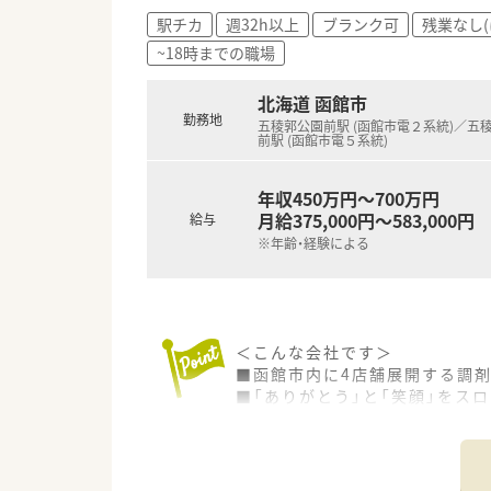
駅チカ
週32h以上
ブランク可
残業なし(
~18時までの職場
北海道 函館市
勤務地
五稜郭公園前駅 (函館市電２系統)／五
前駅 (函館市電５系統)
年収450万円～700万円
月給375,000円～583,000円
給与
※年齢・経験による
＜こんな会社です＞
■函館市内に4店舗展開する調
■「ありがとう」と「笑顔」をス
■在宅医療にも力を入れており
＜地域密着型企業で働く魅力＞
■患者様との距離が近く、薬剤