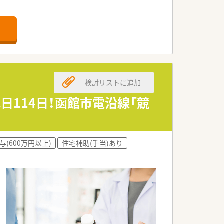
務、TDM業務など多岐業務に携わること
にもオススメです。
。
検討リストに追加
日114日！函館市電沿線「競
休日がしっかりありプライベートの時間
与(600万円以上)
住宅補助(手当)あり
北海道がん診療連携指定病院としてがん
います。
入れています。