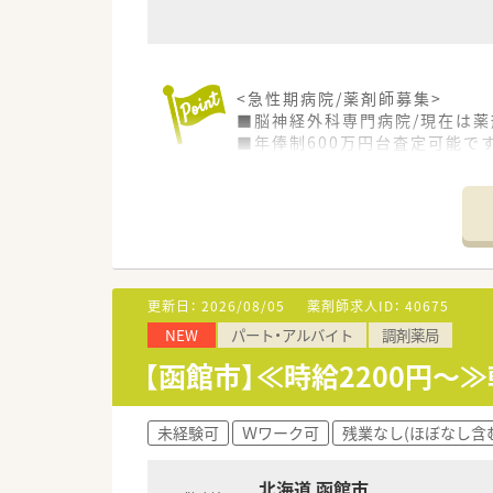
<急性期病院/薬剤師募集>
■脳神経外科専門病院/現在は薬
■年俸制600万円台査定可能で
■平日17：00までの勤務で残
■入院患者さまの内服・注射の調
療安全等さまざまな委員会に所
<こんな病院です>
■脳神経外科の救急病院に指定
専門医 が充実し、脳卒中センタ
更新日：
2026/08/05
薬剤師求人ID：
40675
科も充実させ末梢動脈疾患の治
NEW
パート・アルバイト
調剤薬局
■子育てサポート☆北海道道南地
ん」の認定を取得しています。
【函館市】≪時給2200円～
未経験可
Ｗワーク可
残業なし(ほぼなし含
北海道 函館市