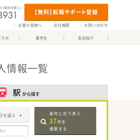
00
（祝日を除く）
【無料】転職サポート登録
企業の皆様へ
会社概要
お問い合わせ
マラボ
薬学生
支店紹介
人情報一覧
駅
から探す
条件に合う求人
与
を選ぶ
37
件を
検索する