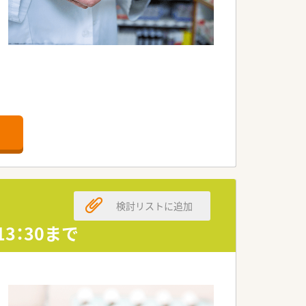
スメです。
理も行っています。またNST、ICT、医
などの治療にも取り組んでおり、循環器内
検討リストに追加
育成支援対策推進法に基づく認定「くるみ
13：30まで