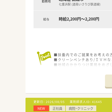
勤務地
七重浜駅 (道南いさりび鉄道線)
時給2,200円～2,200円
給与
■扶養内でのご就業をお考えの
■クリーンベンチあり/ＩＶＨ
■地域のかかりつけ薬局をめざ
■教育体制も整っていますので
更新日：
2026/08/05
薬剤師求人ID：
41645
NEW
正社員
病院・クリニック