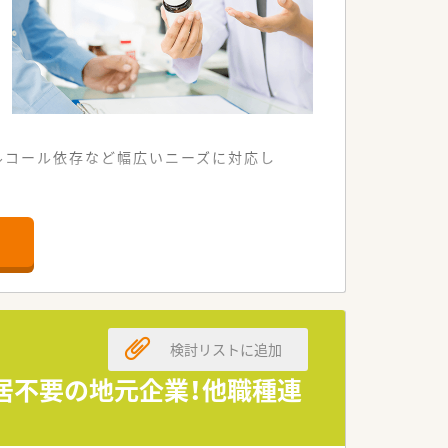
ルコール依存など幅広いニーズに対応し
談・鑑別診断など認知症に係る様々なニー
も運営しております。
です。
検討リストに追加
転居不要の地元企業！他職種連