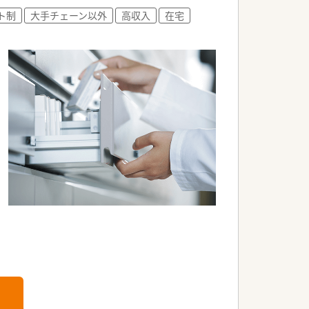
ト制
大手チェーン以外
高収入
在宅