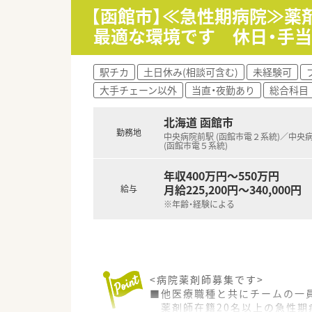
【函館市】≪急性期病院≫薬
最適な環境です 休日・手
駅チカ
土日休み(相談可含む)
未経験可
大手チェーン以外
当直・夜勤あり
総合科目
北海道 函館市
勤務地
中央病院前駅 (函館市電２系統)／中央
(函館市電５系統)
年収400万円～550万円
月給225,200円～340,000円
給与
※年齢・経験による
<病院薬剤師募集です>
■他医療職種と共にチームの一
薬剤師在籍20名以上の急性期