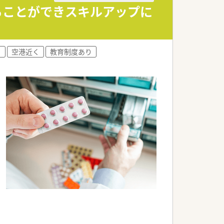
ることができスキルアップに
♪
り
空港近く
教育制度あり