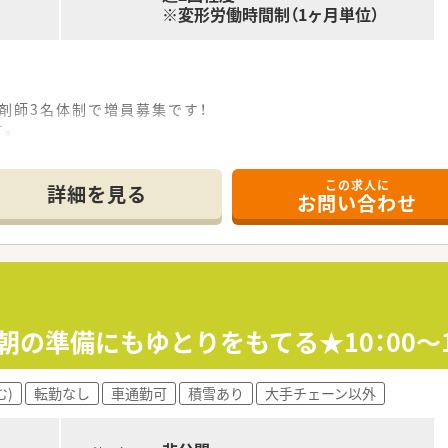
※変形労働時間制（1ヶ月単位）
剤師3名体制で増員募集です！
す。
業少なめ（5時間程度/月）ライフワークバランス重視の方にもオス
剤、混注が主な業務となります。薬剤管理指導業務、病棟配置薬管
この求人に
属し活動しています。
詳細を見る
お問い合わせ
されています。
ーも併設されています。また、脊椎・脊髄疾患、末梢神経疾患
療なども行っています。
区初取得で道南地区唯一2016年に厚生労働大臣より次世代
≫朝の準備にもゆとりをもてる★10：00～
む)
転勤なし
車通勤可
積雪あり
大手チェーン以外