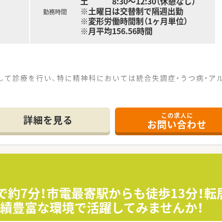
土 8:30～12:30（休憩なし）
※土曜日は交替制で隔週出勤
勤務時間
※変形労働時間制（1ヶ月単位）
※月平均156.56時間
して診療を行い、特に精神科においては統合失調症・うつ病・ア
病院』として認定されており、もの忘れ外来・認知症の専門相
この求人に
、グループホーム、デイサービス、指定居宅介護支援事業所など
詳細を見る
お問い合わせ
い環境です。
。土曜日も隔週勤務でOK！シフトによって交替制で休み取得可能
リのある生活をしたい方。
車で約7分！市電最寄駅からも徒歩13分！
務が好きな方。
実績豊富な環境で活躍してみませんか！
たは興味がある方。