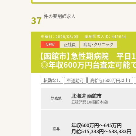
件の薬剤師求人
37
更新日：
2026/08/05
薬剤師求人ID：
445644
NEW
正社員
病院・クリニック
【函館市】急性期病院 平日
◎年収600万円台査定可能
転勤なし
車通勤可
高給与(600万円以上)
北海道 函館市
勤務地
五稜郭駅 (JR函館本線)
年収600万円～645万円
給与
月給515,333円～538,333円