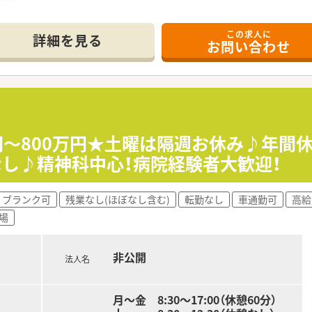
ことができるので、スキルアップに最適です！
菌調製業務、高カロリー輸液混注業務、DI業務、臨床治験管理業
この求人に
詳細を見る
お問い合わせ
、切磋琢磨しながら薬剤師として成長することができます。
躍されています。新卒の方や第二新卒の方のキャリアスタート
ており院内での業務に集中して取り組むことのできる環境です
カルテ導入済みで業務も安心でスムーズです。
当、医療費減免制度等で職員をサポートします。
円～800万円★土曜は隔週お休み♪年間休
取得の指定休や毎年必ず1週間以上取得の連続休暇制度、他にも
なし♪精神科中心！病院経験者大歓迎！
ブランク可
残業なし(ほぼなし含む)
転勤なし
車通勤可
高給
0年を超える歴史ある病院です。
場
療を中心に小児・周産期医療、救急医療に力を入れると共に、
さまに安心・安全なチーム医療を提供することを基本方針として
非公開
がら、職員が安心して働ける職場環境づくりと人材育成に力を
法人名
！子育て世代も安心して勤務できます。
駅目の前の好立地です。マイカー通勤もＯＫ♪
月～金 8:30～17:00（休憩60分）