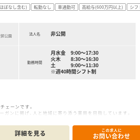
ほぼなし含む)
転勤なし
車通勤可
高給与(600万円以上)
シフ
非公開
法人名
稜郭公園
月水金 9:00～17:30
火木 8:30～16:30
勤務時間
土 9:00～11:30
※週40時間シフト制
剤チェーンです。
ローガンに掲げ、人と地域に寄り添う薬局を目指しています。
多職種連携も積極的に行っております。
この求人に
詳細を見る
お問い合わせ
師の存在をより身近に感じていただけます。