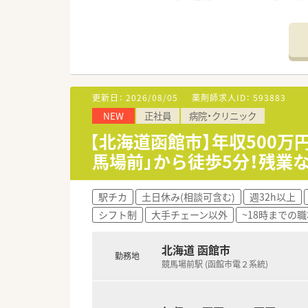
総合科目にふれバリバリと働く
■病棟業務はもちろん、抗癌剤無
ができます。
■勉強会や学術大会参加もあり
■若年層から幅広い年齢層が活
■外来は100％院外処方となっ
■オーダリングシステム、電子
更新日：
2026/08/05
薬剤師求人ID：
593883
NEW
正社員
病院・クリニック
<休暇・手当が充実>
■福利厚生◎住宅手当、扶養手
【北海道函館市】年収500万
■休日がたっぷり♪年間15日
馬場前」から徒歩5分！残業
も充実できます。
<こんな病院です>
駅チカ
土日休み(相談可含む)
週32h以上
■函館市に1930年開設！創立9
シフト制
大手チェーン以外
~18時までの職
地域の基幹病院として急性期医
医療にも注力しています。
■患者さまの権利を尊重し、皆
北海道 函館市
勤務地
地域医療機関や行政と連携しな
競馬場前駅 (函館市電２系統)
■託児所完備＆産育休実績あり
■市内中心部、市電沿線＆最寄