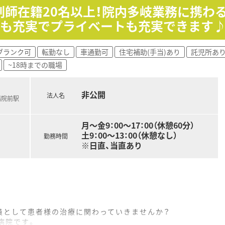
剤師在籍20名以上！院内多岐業務に携わ
当も充実でプライベートも充実できます
ブランク可
転勤なし
車通勤可
住宅補助(手当)あり
託児所あ
~18時までの職場
非公開
法人名
病院前駅
月～金9：00～17：00（休憩60分）
土9：00～13：00（休憩なし）
勤務時間
※日直、当直あり
員として患者様の治療に関わっていきませんか？
病院です。