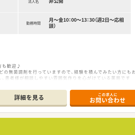
非公開
法人名
月～金10：00～13：30（週2日～応相
勤務時間
談）
方も歓迎♪
などの無菌調剤を行っていますので、経験を積んでみたい方に
し、患者様が相談しやすい雰囲気作りを心がけている薬局です
、調剤経験のない方やブランクのある方のご応募もお待ちして
この求人に
詳細を見る
お問い合わせ