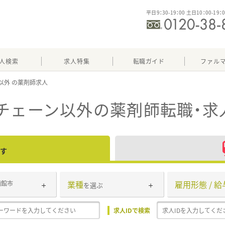
平日9：30-19：00 土日10：00-19：
人検索
求人特集
転職ガイド
ファル
以外
チェーン以外
の薬剤師転職・求
す
業種
雇用形態 / 給
函館市
を選ぶ
求人IDで検索