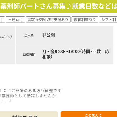
円～≫薬剤師パートさん募集♪就業日数など
可
車通勤可
認定薬剤師取得支援あり
教育制度あり
シフト制
非公開
法人名
南いさりび
月～金9：00～19：00（時間・回数 応
勤務時間
相談）
ＯＴＣにご興味のある方も歓迎です
薬剤師として活躍しませんか！
応じます
のしっかり勤務までご相談ＯＫ
この求人に