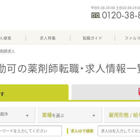
平日9：30-19：00 土日10：00-19：
人検索
求人特集
転職ガイド
ファル
勤可
の薬剤師転職・求人情報一
す
業種
雇用形態 / 給
函館市
を選ぶ
求人IDで検索