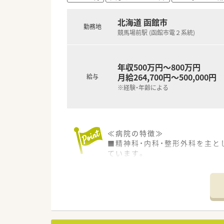
医療にも注力しています。
■患者さまの権利を尊重し、皆
北海道 函館市
勤務地
地域医療機関や行政と連携しな
競馬場前駅 (函館市電２系統)
■託児所完備＆産育休実績あり
■市内中心部、市電沿線＆最寄
年収500万円～800万円
月給264,700円～500,000円
給与
※経験・年齢による
≪病院の特徴≫
■精神科・内科・整形外科を主と
ています。
■『認知症疾患医療センター指定
ズに応えています。
■同法人では介護老人保健施設
≪働きやすい職場≫
■17時までの勤務で残業も少な
■年間休日も114日と多めです