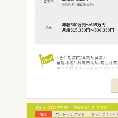
勤務地
五稜郭駅 (JR函館本線)
年収600万円～645万円
給与
月給515,333円～538,333円
<急性期病院/薬剤師募集>
■脳神経外科専門病院/現在は薬
■年俸制600万円台査定可能で
■平日17：00までの勤務で残
■入院患者さまの内服・注射の調
療安全等さまざまな委員会に所
<こんな病院です>
■脳神経外科の救急病院に指定
専門医 が充実し、脳卒中センタ
更新日：
2026/08/05
薬剤師求人ID：
87525
科も充実させ末梢動脈疾患の治
NEW
パート・アルバイト
ドラッグストア(
■子育てサポート☆北海道道南地