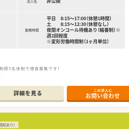
非公開
法人名
平日 8:15～17:00（休憩1時間）
土 8:15～12:30（休憩なし）
夜間オンコール待機あり（輪番制）※
勤務時間
週2回程度
※変形労働時間制（1ヶ月単位）
剤師3名体制で増員募集です！
す。
業少なめ（5時間程度/月）ライフワークバランス重視の方にもオス
剤、混注が主な業務となります。薬剤管理指導業務、病棟配置薬管
この求人に
属し活動しています。
詳細を見る
お問い合わせ
されています。
ーも併設されています。また、脊椎・脊髄疾患、末梢神経疾患
療なども行っています。
調剤あり)
区初取得で道南地区唯一2016年に厚生労働大臣より次世代