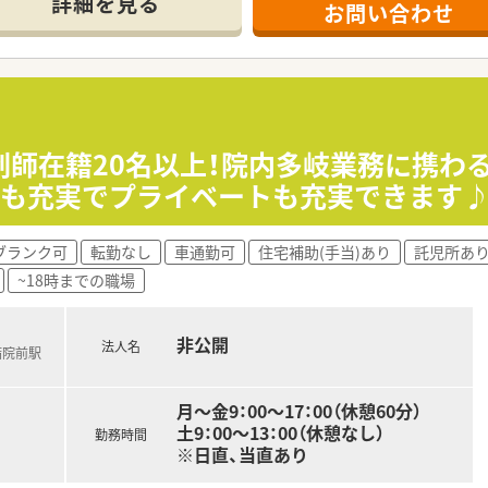
詳細を見る
お問い合わせ
剤師在籍20名以上！院内多岐業務に携わ
当も充実でプライベートも充実できます
ブランク可
転勤なし
車通勤可
住宅補助(手当)あり
託児所あ
~18時までの職場
非公開
法人名
病院前駅
月～金9：00～17：00（休憩60分）
土9：00～13：00（休憩なし）
勤務時間
※日直、当直あり