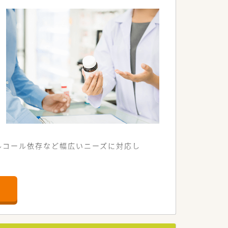
います。
入れています。
ルコール依存など幅広いニーズに対応し
談・鑑別診断など認知症に係る様々なニー
も運営しております。
です。