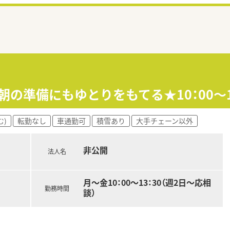
≫朝の準備にもゆとりをもてる★10：00～
む)
転勤なし
車通勤可
積雪あり
大手チェーン以外
非公開
法人名
月～金10：00～13：30（週2日～応相
勤務時間
談）