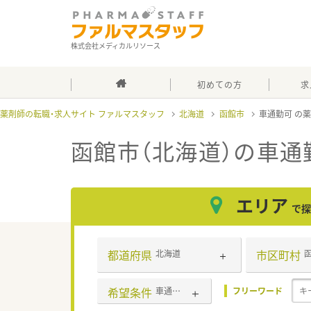
株式会社メディカルリソース
初めての方
求
薬剤師の転職・求人サイト ファルマスタッフ
北海道
函館市
車通勤可
函館市（北海道）の車通
エリア
で探
都道府県
市区町村
北海道
希望条件
車通勤可
フリーワード