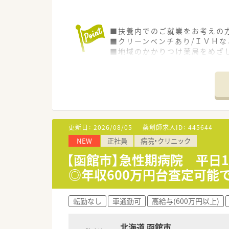
■扶養内でのご就業をお考えの
■クリーンベンチあり/ＩＶＨ
■地域のかかりつけ薬局をめざ
■教育体制も整っていますので
更新日：
2026/08/05
薬剤師求人ID：
445644
NEW
正社員
病院・クリニック
【函館市】急性期病院 平日
◎年収600万円台査定可能
転勤なし
車通勤可
高給与(600万円以上)
北海道 函館市