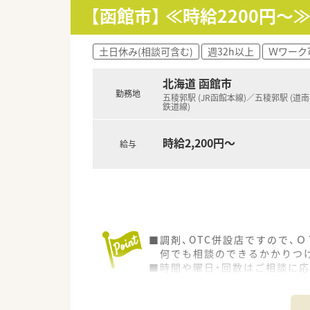
ん」の認定を取得しています。
【函館市】 ≪時給2200
土日休み(相談可含む)
週32h以上
Ｗワーク
北海道 函館市
勤務地
五稜郭駅 (JR函館本線)／五稜郭駅 (道
鉄道線)
時給2,200円～
給与
■調剤、OTC併設店ですので、
何でも相談のできるかかりつけ
■時間や曜日・回数はご相談に
短時間・扶養内勤務や社保加入