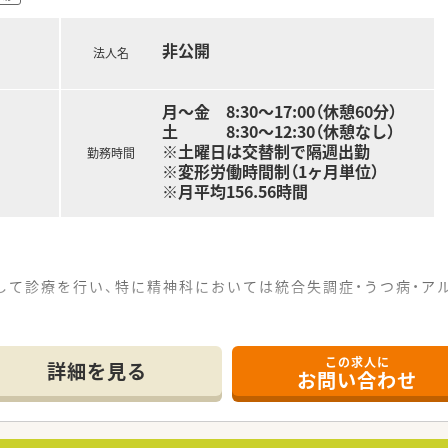
さまに安心・安全なチーム医療を提供することを基本方針として
非公開
がら、職員が安心して働ける職場環境づくりと人材育成に力を
法人名
！子育て世代も安心して勤務できます。
駅目の前の好立地です。マイカー通勤もＯＫ♪
月～金 8:30～17:00（休憩60分）
土 8:30～12:30（休憩なし）
※土曜日は交替制で隔週出勤
勤務時間
※変形労働時間制（1ヶ月単位）
※月平均156.56時間
して診療を行い、特に精神科においては統合失調症・うつ病・ア
病院』として認定されており、もの忘れ外来・認知症の専門相
この求人に
、グループホーム、デイサービス、指定居宅介護支援事業所など
詳細を見る
お問い合わせ
い環境です。
。土曜日も隔週勤務でOK！シフトによって交替制で休み取得可能