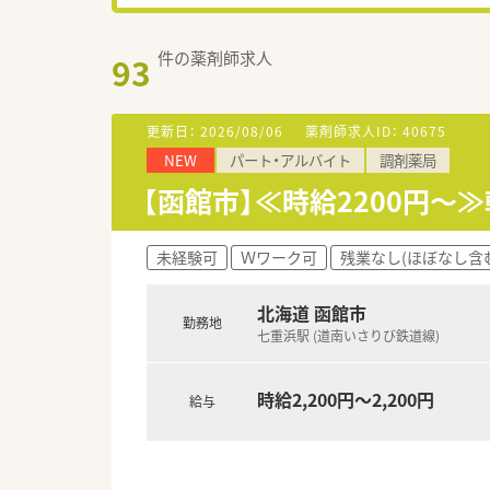
件の薬剤師求人
93
更新日：
2026/08/06
薬剤師求人ID：
40675
NEW
パート・アルバイト
調剤薬局
【函館市】≪時給2200円～
未経験可
Ｗワーク可
残業なし(ほぼなし含
北海道 函館市
勤務地
七重浜駅 (道南いさりび鉄道線)
時給2,200円～2,200円
給与