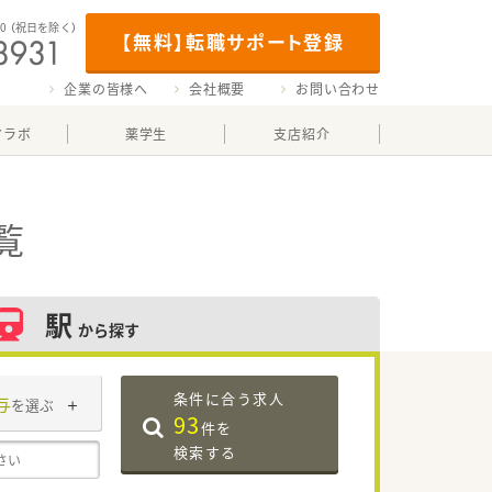
00
（祝日を除く）
【無料】転職サポート登録
企業の皆様へ
会社概要
お問い合わせ
マラボ
薬学生
支店紹介
覧
駅
から探す
条件に合う求人
与
を選ぶ
93
件を
検索する