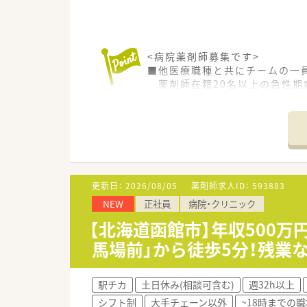
<病院薬剤師募集です>
■他医療職種と共にチームの一
薬剤師在籍20名以上の急性期
総合科目にふれバリバリと働く
■病棟業務はもちろん、抗癌剤無
ができます。
■勉強会や学術大会参加もあり
■若年層から幅広い年齢層が活
■外来は100％院外処方となっ
■オーダリングシステム、電子
更新日：
2026/08/05
薬剤師求人ID：
593883
NEW
正社員
病院・クリニック
<休暇・手当が充実>
■福利厚生◎住宅手当、扶養手
【北海道函館市】年収500万
■休日がたっぷり♪年間15日
馬場前」から徒歩5分！残業
も充実できます。
<こんな病院です>
駅チカ
土日休み(相談可含む)
週32h以上
■函館市に1930年開設！創立9
シフト制
大手チェーン以外
~18時までの職
地域の基幹病院として急性期医