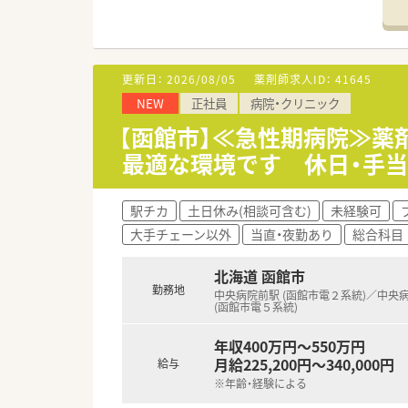
更新日：
2026/08/05
薬剤師求人ID：
41645
NEW
正社員
病院・クリニック
【函館市】≪急性期病院≫薬
最適な環境です 休日・手
駅チカ
土日休み(相談可含む)
未経験可
大手チェーン以外
当直・夜勤あり
総合科目
北海道 函館市
勤務地
中央病院前駅 (函館市電２系統)／中央
(函館市電５系統)
年収400万円～550万円
月給225,200円～340,000円
給与
※年齢・経験による