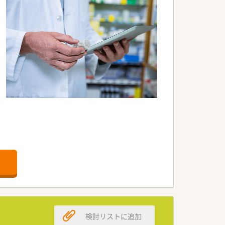
スメです。
理も行っています。またNST、ICT、医
などの治療にも取り組んでおり、循環器内
検討リストに追加
育成支援対策推進法に基づく認定「くるみ