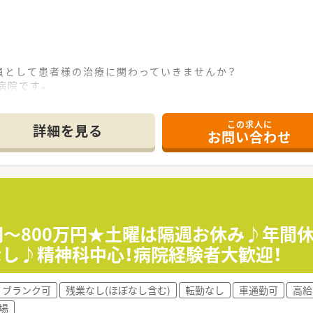
員として患者様の治療に関わっていきませんか？
病院です。
ことができるので、スキルアップに最適です！
菌調製業務、高カロリー輸液混注業務、DI業務、臨床治験管理業
この求人に
詳細を見る
お問い合わせ
、切磋琢磨しながら薬剤師として成長することができます。
躍されています。新卒の方や第二新卒の方のキャリアスタート
ており院内での業務に集中して取り組むことのできる環境です
カルテ導入済みで業務も安心でスムーズです。
当、医療費減免制度等で職員をサポートします。
円～800万円★土曜は隔週お休み♪年間休
取得の指定休や毎年必ず1週間以上取得の連続休暇制度、他にも
なし♪精神科中心！病院経験者大歓迎！
ブランク可
残業なし(ほぼなし含む)
転勤なし
車通勤可
高給
0年を超える歴史ある病院です。
場
療を中心に小児・周産期医療、救急医療に力を入れると共に、