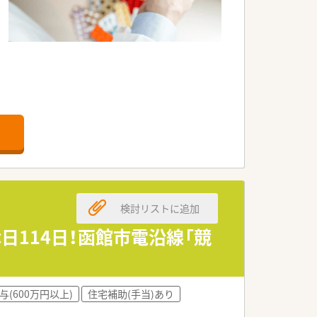
務、TDM業務など多岐業務に携わること
にもオススメです。
。
検討リストに追加
日114日！函館市電沿線「競
休日がしっかりありプライベートの時間
与(600万円以上)
住宅補助(手当)あり
北海道がん診療連携指定病院としてがん