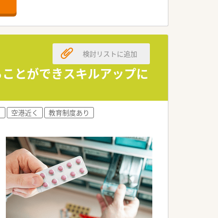
検討リストに追加
ることができスキルアップに
♪
り
空港近く
教育制度あり