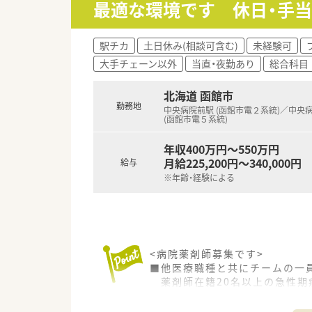
最適な環境です 休日・手
■一般薬剤師としての採用時は年
■昇給は年1回、賞与は年2回
■北海道などの特定地域では地
駅チカ
土日休み(相談可含む)
未経験可
す。
大手チェーン以外
当直・夜勤あり
総合科目
【こんな取り組みをしています】
■全体の2割以上の店舗で健康
北海道 函館市
ます。
勤務地
中央病院前駅 (函館市電２系統)／中央
■機能性アロマや医療用サプリ
(函館市電５系統)
ます。
■在宅業務においては本社社員
年収400万円～550万円
います。
月給225,200円～340,000円
給与
※年齢・経験による
<病院薬剤師募集です>
■他医療職種と共にチームの一
薬剤師在籍20名以上の急性期
総合科目にふれバリバリと働く
■病棟業務はもちろん、抗癌剤無