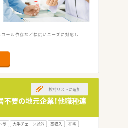
ルコール依存など幅広いニーズに対応し
談・鑑別診断など認知症に係る様々なニー
も運営しております。
です。
検討リストに追加
転居不要の地元企業！他職種連
ト制
大手チェーン以外
高収入
在宅