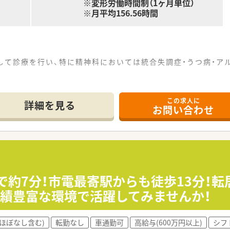
※変形労働時間制（1ヶ月単位）
※月平均156.56時間
して診療を行い、特に精神科においては統合失調症・うつ病・ア
病院』として認定されており、もの忘れ外来・認知症の専門相
この求人に
、グループホーム、デイサービス、指定居宅介護支援事業所など
詳細を見る
お問い合わせ
い環境です。
。土曜日も隔週勤務でOK！シフトによって交替制で休み取得可能
リのある生活をしたい方。
車で約7分！市電最寄駅からも徒歩13分！
務が好きな方。
実績豊富な環境で活躍してみませんか！
たは興味がある方。
ほぼなし含む)
転勤なし
車通勤可
高給与(600万円以上)
シフ