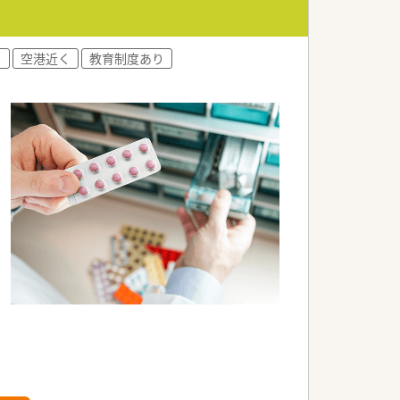
♪
600万円まで目指すことが可能です。
的なライフプランを構築できます。
与水準を実現できることが大きな利点で
り
空港近く
教育制度あり
プクラスの取得率で地域貢献を行ってい
健康相談に立ち寄れる薬局を目指してい
剤や指導業務に専念できる体制を整えて
務、TDM業務など多岐業務に携わること