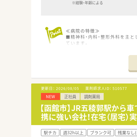
※経験・年齢による
≪病院の特徴≫
■精神科・内科・整形外科を主と
ています。
■『認知症疾患医療センター指定
ズに応えています。
■同法人では介護老人保健施設
≪働きやすい職場≫
■17時までの勤務で残業も少な
■年間休日も114日と多めです
更新日：
2026/08/05
薬剤師求人ID：
510577
NEW
正社員
調剤薬局
≪こんな方におすすめ≫
■仕事とプライベートにメリハ
【函館市】JR五稜郭駅から
■病院実務経験が豊富で病棟業
携に強い会社！在宅（居宅）
■精神科領域の経験がある、ま
駅チカ
週32h以上
ブランク可
残業なし(