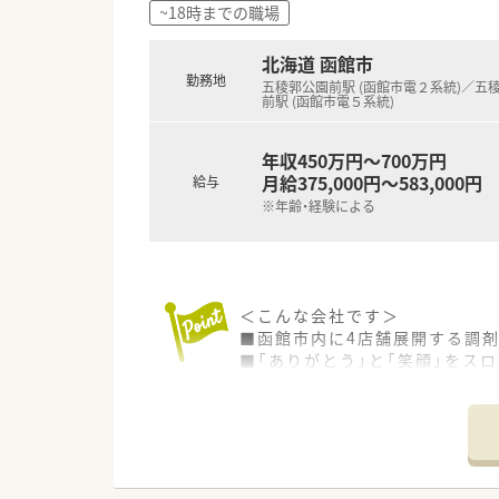
~18時までの職場
北海道 函館市
勤務地
五稜郭公園前駅 (函館市電２系統)／五
前駅 (函館市電５系統)
年収450万円～700万円
月給375,000円～583,000円
給与
※年齢・経験による
＜こんな会社です＞
■函館市内に4店舗展開する調
■「ありがとう」と「笑顔」をス
■在宅医療にも力を入れており
＜地域密着型企業で働く魅力＞
■患者様との距離が近く、薬剤
■自分自身のアイデアを活かし
■薬局事業の他、介護部門も事