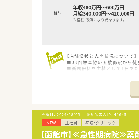
年収480万円～600万円
月給340,000円～420,000円
給与
※経験・役職により異なります。
【店舗情報と応需状況について】
■JR函館本線の五稜郭駅から徒
■循環器科を主軸として1日あた
■現在は正社員1名とパート1名
【想定されるキャリアイメージ】
■個人の志向に合わせて、支店
す。
■大学病院敷地内への出店実績
す。
更新日：
2026/08/05
薬剤師求人ID：
41645
■アロマテラピー検定などの薬
NEW
正社員
病院・クリニック
す。
【函館市】≪急性期病院≫薬
【想定されるモデル年収】