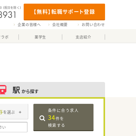
00
（祝日を除く）
【無料】転職サポート登録
企業の皆様へ
会社概要
お問い合わせ
マラボ
薬学生
支店紹介
駅
から探す
条件に合う求人
与
を選ぶ
34
件を
検索する