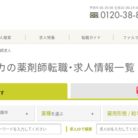
平日9：30-19：00 土日10：00-19：
人検索
求人特集
転職ガイド
ファル
カ
の薬剤師転職・求人情報一覧
す
業種
雇用形態 / 給
函館市
を選ぶ
求人IDで検索