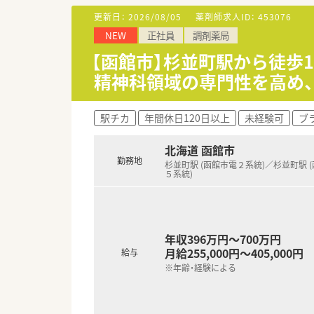
更新日：
2026/08/05
薬剤師求人ID：
453076
＜こんな方におすすめ＞
NEW
正社員
調剤薬局
■函館市の調剤薬局で長期的に
■自身のスキルアップに向けて
【函館市】杉並町駅から徒歩1
■在宅経験、多職種連携など薬
精神科領域の専門性を高め、
駅チカ
年間休日120日以上
未経験可
ブ
北海道 函館市
勤務地
杉並町駅 (函館市電２系統)／杉並町駅 
５系統)
年収396万円～700万円
月給255,000円～405,000円
給与
※年齢・経験による