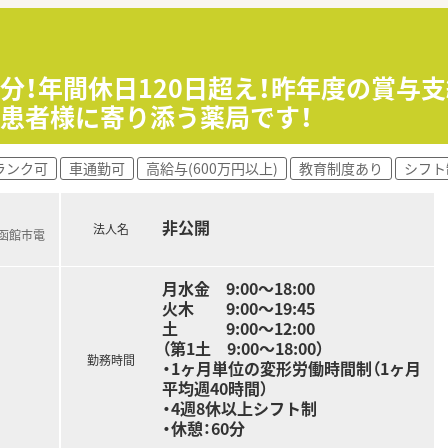
活躍し続けたい方。
積極的な挑戦をしていきたい方。
分！年間休日120日超え！昨年度の賞与支
剤師としての業務の視野を広く持ちながら働きたい方。
患者様に寄り添う薬局です！
ランク可
車通勤可
高給与(600万円以上)
教育制度あり
シフト
非公開
法人名
(函館市電
月水金 9:00〜18:00
火木 9:00〜19:45
土 9:00〜12:00
（第1土 9:00～18:00）
勤務時間
・1ヶ月単位の変形労働時間制（1ヶ月
平均週40時間）
・4週8休以上シフト制
・休憩：60分