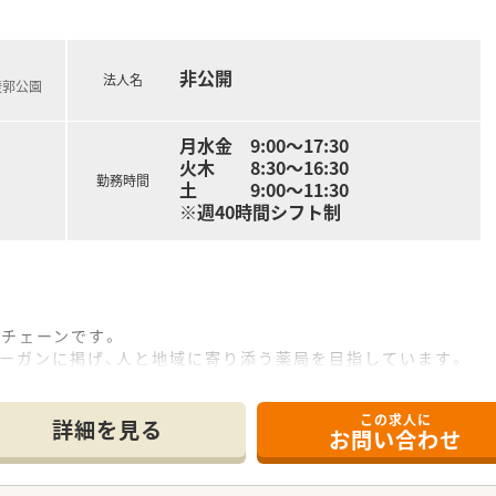
非公開
法人名
稜郭公園
月水金 9:00～17:30
火木 8:30～16:30
勤務時間
土 9:00～11:30
※週40時間シフト制
剤チェーンです。
ローガンに掲げ、人と地域に寄り添う薬局を目指しています。
多職種連携も積極的に行っております。
この求人に
詳細を見る
お問い合わせ
師の存在をより身近に感じていただけます。
て小回りの効いた仕事も実現可能。
業展開しており、より密な多職種連携を強みとしています。