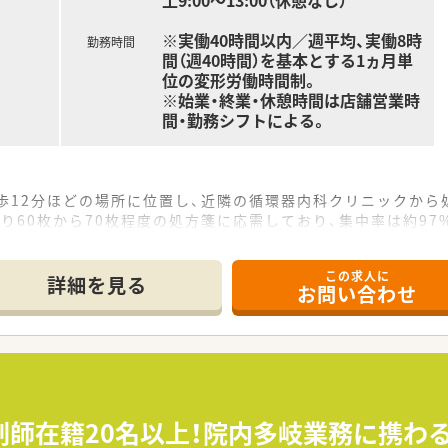
土9:00～13:00（休憩なし）
※実働40時間以内／週平均、実働8時
勤務時間
間（週40時間）を基本とする1ヵ月単
位の変形労働時間制。
※始業・終業・休憩時間は店舗営業時
間・勤務シフトによる。
歩12分ほどの場所に位置し、近隣の循環器内科クリニックから
り60枚から70枚程度の処方箋に応需しており、集中率は約9
の薬剤師体制で運営されており、薬剤師1.3名義ほどの手厚い
この求人に
詳細を見る
お問い合わせ
長や支社長を目指すマネジメントキャリア、または専門性を極め
を活かした病院研修制度があり、外来がん治療認定薬剤師など
剤師免許以外の資格取得に対しても手当が支給され、幅広い知
剤師在籍20名以上！院内多岐業務に携わ