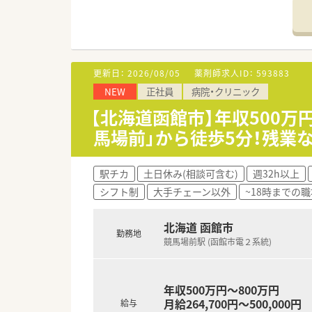
ができます。
■勉強会や学術大会参加もあり
■若年層から幅広い年齢層が活
■外来は100％院外処方となっ
■オーダリングシステム、電子
更新日：
2026/08/05
薬剤師求人ID：
593883
NEW
正社員
病院・クリニック
<休暇・手当が充実>
■福利厚生◎住宅手当、扶養手
【北海道函館市】年収500万
■休日がたっぷり♪年間15日
馬場前」から徒歩5分！残業
も充実できます。
<こんな病院です>
駅チカ
土日休み(相談可含む)
週32h以上
■函館市に1930年開設！創立9
シフト制
大手チェーン以外
~18時までの職
地域の基幹病院として急性期医
医療にも注力しています。
■患者さまの権利を尊重し、皆
北海道 函館市
勤務地
地域医療機関や行政と連携しな
競馬場前駅 (函館市電２系統)
■託児所完備＆産育休実績あり
■市内中心部、市電沿線＆最寄
年収500万円～800万円
月給264,700円～500,000円
給与