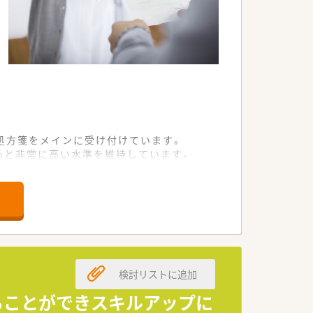
処方箋をメインに受け付けています。
7%と非常に高い水準を維持しています。
人員配置で業務を分担しています。
るスペシャリストキャリアが選択できま
の高度な専門資格の取得を支援していま
識を習得する自己研鑽を会社が応援しま
検討リストに追加
ることができスキルアップに