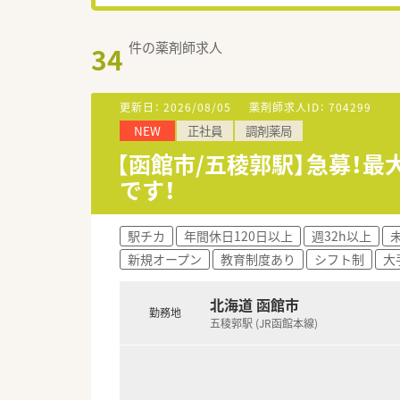
件の薬剤師求人
34
更新日：
2026/08/05
薬剤師求人ID：
704299
NEW
正社員
調剤薬局
【函館市/五稜郭駅】急募！最
です！
駅チカ
年間休日120日以上
週32h以上
新規オープン
教育制度あり
シフト制
大
北海道 函館市
勤務地
五稜郭駅 (JR函館本線)