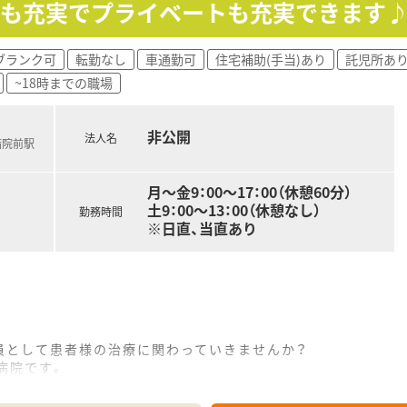
当も充実でプライベートも充実できます
収480万円程度からのスタートとなり、経験を積むことで最大
の支給があり、上場企業ならではの安定した給与体系の中で長期
域手当が高く設定されているため、地域貢献をしながら高い給
ブランク可
転勤なし
車通勤可
住宅補助(手当)あり
託児所あ
~18時までの職場
サポート薬局の認定を取得しており、大手チェーンの中でもトッ
非公開
法人名
病院前駅
メントを活用した予防医療を推進しており、処方箋がなくても
月～金9：00～17：00（休憩60分）
が配達を担当する仕組みを構築しており、薬剤師が専門的な調
土9：00～13：00（休憩なし）
勤務時間
※日直、当直あり
員として患者様の治療に関わっていきませんか？
病院です。
ことができるので、スキルアップに最適です！
菌調製業務、高カロリー輸液混注業務、DI業務、臨床治験管理業