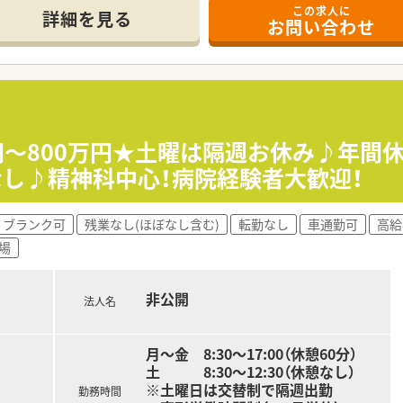
この求人に
詳細を見る
お問い合わせ
、切磋琢磨しながら薬剤師として成長することができます。
躍されています。新卒の方や第二新卒の方のキャリアスタート
ており院内での業務に集中して取り組むことのできる環境です
カルテ導入済みで業務も安心でスムーズです。
当、医療費減免制度等で職員をサポートします。
円～800万円★土曜は隔週お休み♪年間休
取得の指定休や毎年必ず1週間以上取得の連続休暇制度、他にも
なし♪精神科中心！病院経験者大歓迎！
ブランク可
残業なし(ほぼなし含む)
転勤なし
車通勤可
高給
0年を超える歴史ある病院です。
場
療を中心に小児・周産期医療、救急医療に力を入れると共に、
さまに安心・安全なチーム医療を提供することを基本方針として
非公開
がら、職員が安心して働ける職場環境づくりと人材育成に力を
法人名
！子育て世代も安心して勤務できます。
駅目の前の好立地です。マイカー通勤もＯＫ♪
月～金 8:30～17:00（休憩60分）
土 8:30～12:30（休憩なし）
※土曜日は交替制で隔週出勤
勤務時間