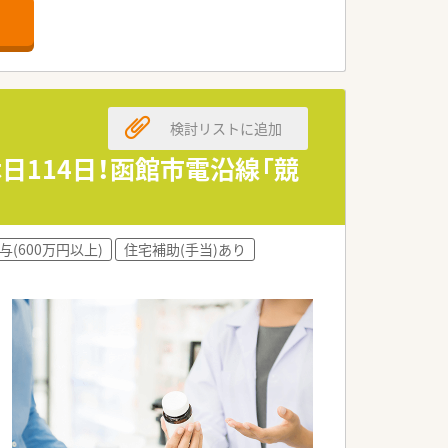
にもオススメです。
。
検討リストに追加
日114日！函館市電沿線「競
休日がしっかりありプライベートの時間
与(600万円以上)
住宅補助(手当)あり
北海道がん診療連携指定病院としてがん
います。
入れています。