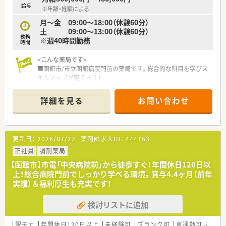
給与
※年齢・経験による
月～金 09:00〜18:00（休憩60分）
土 09:00～13:00（休憩60分）
勤務
※週40時間勤務
時間
<こんな薬局です>
■函館市/市立函館病院門前の薬局です。総合的な科目を学びス
キルアップが狙えます！
■薬剤師約10名在籍している大型店舗です。
■受付・投薬カウンター・キッズスペース等をより快適にご利用
詳細を見る
お問い合わせ
いただけるようリニューアルしました♪
■JR五稜郭駅からは徒歩10分程度。マイカー通勤もちろんOKで
す。
更新日：
2026/07/22
薬剤師求人ID：
444163
<休日たっぷり♪>
■週休2日制で年間休日は125日！
正社員
調剤薬局
アニバーサリー休暇、バースデー休暇、リフレッシュ休暇など、
【函館市】市電「中央病院前」から徒歩すぐ！年間休日120日以
ライフイベントに応じてお休みは取りやすい環境です。
上！総合病院門前でしっかり学べる環境。賞与4.4ヶ月（前年
実績）＆福利厚生も充実です！
<研修制度も充実>
■新卒から管理職まで各レベルに応じた教育研修を行っていま
検討リストに追加
す。入社後3カ月の新人薬剤師研修に始まり、その後もは全薬剤
師を対象とした社内研修会や、管理職を対象としたマネジメント
能力、スタッフ育成のためのコミュニケーション技術の向上のた
駅チカ
年間休日120日以上
未経験可
ブランク可
車通勤可
高給与