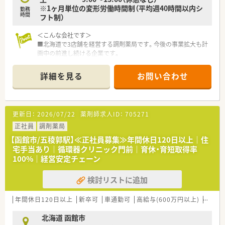
※1ヶ月単位の変形労働時間制（平均週40時間以内シ
【こんな方が活躍中】
勤務
時間
フト制）
■患者様の声にしっかりと耳を傾け、きめ細やかな配慮を持って
丁寧な服薬指導や健康相談を行っているスタッフが活躍中で
＜こんな会社です＞
す。
■北海道で3店舗を経営する調剤薬局です。今後の事業拡大も計
■在宅業務に関心を持ち、他職種との円滑なコミュニケーション
画中の前進し続ける企業です。
を通じて地域医療に貢献することにやりがいを感じる方がいま
■社員は30代中心で活気のある会社です。
す。
■年齢問わず考えて行動を起こすチャレンジ精神のある方を応
■18時退社や残業なしの環境を活かし、仕事と家庭やプライベ
詳細を見る
お問い合わせ
援してくれる環境です。
ートの時間をしっかりと両立させて充実した日々を送っていま
す。
<こんな薬局です>
■在宅に特化した薬局です。多職種連携をしっかり行い在宅医
更新日：
2026/07/22
薬剤師求人ID：
705271
療チームの一員として活躍が出来ます。
■片手間にこなす在宅医療ではなく本物の在宅医療を提供でき
正社員
調剤薬局
る薬局を目指しています！
【函館市/五稜郭駅】≪正社員募集≫年間休日120日以上｜住
■『職員一人ひとりが主役となって働ける薬局』です！
宅手当あり｜循環器クリニック門前｜育休・育短取得率
100%｜経営安定チェーン
＜働きやすい環境整備も万全＞
■自動監査システムやiPadの導入など設備環境もしっかりと整
検討リストに追加
っており薬剤師が患者様の対応に集中できる体制がございま
す。
■処方元も訪問診療の方が多いのでスケジュールも組み立てや
年間休日120日以上
新卒可
車通勤可
高給与(600万円以上)
寮・借
すく効率よく仕事を行うことが可能です。
■有給休暇を計画的に消化できる環境です。札幌からの応援体
北海道 函館市
制もありますので安心です。