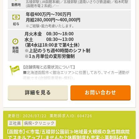
五稜郭駅 (JR函館本線)／五稜郭駅 (道南いさりび鉄道線)／柏木町駅
勤務地
(函館市電２系統)／
…
年収400万円～700万円
月給280,000円～400,000円
給与
※ご経験・能力考慮いたします。
月火木金 08:30～18:00
水土 08:30～13:00
（第4水は18:00まで第4土休）
勤務
※上記のうち週40時間のシフト制
時間
※1ヵ月単位の変形労働制
【店舗情報と応需状況について】
■北海道函館市＜鍛冶エリア＞に位置しており、マイカー通勤が
可能です（店舗駐車場有・無料）。
■応需科目は主に内科と循環器科で、在宅業務として個人宅4件
も担当しています。
詳細を見る
お問い合わせ
■1日の処方箋枚数は約80枚で、薬剤師3名と医療事務1.8名の体
制で対応しています。
【想定されるキャリアイメージ】
更新日：
2026/07/22
薬剤師求人ID：
604726
■ご自身の志向に合わせ、マネジメントとスペシャリストの2つ
のキャリアコースが選べます。
正社員
病院・クリニック
■階層別研修やe-Learningなど、スキルアップを支援する幅広
【函館市】≪市電/五稜郭公園前≫地域最大規模の急性期病院
い学びの場があります。
でスキルアップしませんか？休暇制度も充実☆薬剤科の有