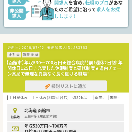
■薬局内における調剤業務や監査業務はもちろんのこと、臨時処
開求人
を含め、
転職のプロ
があな
方の対応やそれに伴う一連の在宅業務をお任せいたします。
たのご希望に沿って
求人をお探
■医師の往診に同行する機会もあり、処方提案や多職種とのカン
しします！
ファレンスを通じて在宅医療の現場を深く体験できます。
【こんな方にオススメ】
■年間休日が125日以上の環境で、ワークライフバランスを保ち
ながらメリハリをつけて正社員として働きたい方です。
■外来対応がない環境でスケジュールの組み立てやすさを実感
更新日：
2026/07/22
薬剤師求人ID：
583763
し、在宅業務のスキルを専門的に磨きたい方におすすめです。
正社員
調剤薬局
■世帯主で扶養家族がいらっしゃる場合は扶養手当が上乗せさ
れるため、相場より高い年収を確保したい方に最適です。
【函館市】年収530～700万円★総合病院門前！週休2日制！年
間休日125日♪充実した休暇制度と研修制度★道内チェー
【やりがい/おすすめポイント】
ン薬局で無理な異動なく長く働ける職場！
■往診同行を通じて医師や看護師といった多職種の視点を直接
学ぶことができるため、知見が広がり大きなやりがいに繋がりま
検討リストに追加
す。
■ご希望がない限りは函館市外への原則転勤がないため、ご家族
との生活や将来のライフプランを安心して設計できます。
土日祝休み
土日休み(相談可含む)
週32h以上
新卒可
未経験可
■有給休暇の年間平均取得日数が高く時間単位での取得も可能
となっており、ご自身の働きやすさに合わせて利用可能です。
北海道 函館市
五稜郭駅 (JR函館本線)
勤務地
年収530万円～700万円
月給360,000円～480,000円