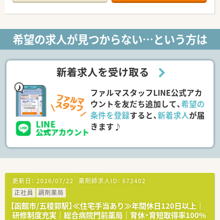
■ほぼ全店で「座り投薬」のため、患者様にしっかりと向き合っ
て服薬指導ができます
■年間休日は120日以上！近隣に複数店舗展開しており、
ヘルプ体制も整っているので、有休もとりやすい環境です
希望の求人が見つからない…という方は
■それぞれのキャリアに応じて【マネジメント】と
専門性を極める【スペシャリスト】の2つのコースが用意されて
おり、
自己実現が叶えやすい体制です
新着求人を受け取る
＼福利厚生について／
ファルマスタッフLINE公式アカ
■薬剤師資格以外の資格に対しても手当を支給！
対象は「アロマテラピー検定」などにも及び、
ウントを友だち追加して、
希望の
ご自身の興味を伸ばすことの出来る体制です
条件を登録
すると、
新着求人
が届
■LTD制度あり！
きます♪
病気やケガなどで働けないときの生活費をサポートしてくれ
る制度です
■住宅手当は20,000～40,000円支給（要件あり）
■産休･育休の取得率100%、復帰率96%！
復帰出来る環境づくりにも注力されています
＼研修等について／
更新日：
2026/07/22
薬剤師求人ID：
672402
■定期的な勉強会や外部研修にも積極的に参加のため、
正社員
調剤薬局
薬剤師としての力が付けられる環境で鵜s
【函館市/五稜郭駅】≪住宅手当あり≫年間休日120日以上｜
■2年に1度、社員によって企画・運営される学術大会も実施！。
研修制度充実｜総合病院門前薬局｜育休・育短取得率100%
■中堅社員研修や管理者研修など、階層別での研修プログラムの