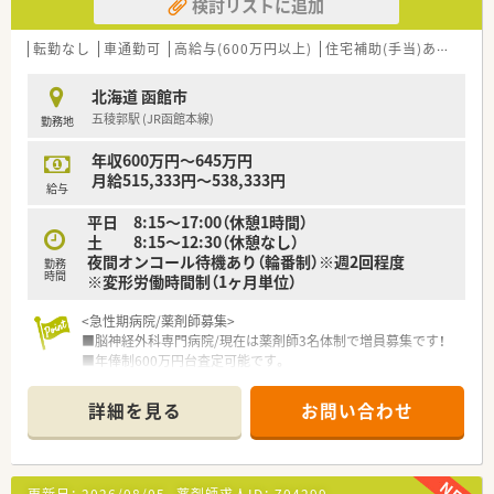
検討リストに追加
転勤なし
車通勤可
高給与(600万円以上)
住宅補助(手当)あり
大手
北海道 函館市
五稜郭駅 (JR函館本線)
勤務地
年収600万円～645万円
月給515,333円～538,333円
給与
平日 8:15～17:00（休憩1時間）
土 8:15～12:30（休憩なし）
夜間オンコール待機あり（輪番制）※週2回程度
勤務
時間
※変形労働時間制（1ヶ月単位）
<急性期病院/薬剤師募集>
■脳神経外科専門病院/現在は薬剤師3名体制で増員募集です！
■年俸制600万円台査定可能です。
■平日17：00までの勤務で残業少なめ（5時間程度/月）ライフワ
ークバランス重視の方にもオススメです。
詳細を見る
お問い合わせ
■入院患者さまの内服・注射の調剤、混注が主な業務となりま
す。薬剤管理指導業務、病棟配置薬管理も行っています。また
NST、ICT、医療安全等さまざまな委員会に所属し活動していま
す。