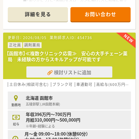
■「ありがとう」と「笑顔」をスローガンに掲げ、人と地域に寄り
添う薬局を目指しています。
■在宅医療にも力を入れており多職種連携も積極的に行ってお
詳細を見る
お問い合わせ
ります。
＜地域密着型企業で働く魅力＞
■患者様との距離が近く、薬剤師の存在をより身近に感じていた
更新日：
2026/08/05
薬剤師求人ID：
454736
だけます。
■自分自身のアイデアを活かして小回りの効いた仕事も実現可
正社員
調剤薬局
能。
【函館市】≪複数クリニック応需≫ 安心の大手チェーン薬
■薬局事業の他、介護部門も事業展開しており、より密な多職種
局 未経験の方からスキルアップが可能です
連携を強みとしています。
検討リストに追加
＜こんな方におすすめ＞
■函館市の調剤薬局で長期的に活躍し続けたい方。
■自身のスキルアップに向けて積極的な挑戦をしていきたい
土日休み(相談可含む)
ブランク可
車通勤可
高給与(600万円以上)
方。
■在宅経験、多職種連携など薬剤師としての業務の視野を広く持
北海道 函館市
ちながら働きたい方。
五稜郭駅 (JR函館本線)
勤務地
年収396万円～700万円
月給310,000円～500,000円
給与
※年齢・経験による
月～金 09:00～18:00（休憩60分）