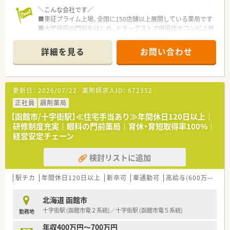
ほか、
薬局内での勉強会、学術大会への参加など、幅広い学びの場が
＼こんな会社です／
あります
■東証プライム上場、全国に150店舗以上展開している薬局です
■大学病院の門前をはじめ、ドラッグストア併設店やコンビニ併
設店など、
様々な形態の薬局を全国に展開しており、ご自身の興味に合わ
詳細を見る
お問い合わせ
せて働けます
■ほぼ全店で「座り投薬」のため、患者様にしっかりと向き合っ
て服薬指導ができます
■年間休日は120日以上！近隣に複数店舗展開しており、
更新日：
2026/07/22
薬剤師求人ID：
672352
ヘルプ体制も整っているので、有休もとりやすい環境です
■それぞれのキャリアに応じて【マネジメント】と
正社員
調剤薬局
専門性を極める【スペシャリスト】の2つのコースが用意されて
【函館市/十字街駅】≪住宅手当あり≫年間休日120日以上｜
おり、
研修制度充実｜眼科の門前薬局｜育休・育短取得率100%｜
自己実現が叶えやすい体制です
経営安定チェーン
＼福利厚生について／
検討リストに追加
■薬剤師資格以外の資格に対しても手当を支給！
対象は「アロマテラピー検定」などにも及び、
ご自身の興味を伸ばすことの出来る体制です
駅チカ
年間休日120日以上
新卒可
車通勤可
高給与(600万円以上)
■LTD制度あり！
病気やケガなどで働けないときの生活費をサポートしてくれ
北海道 函館市
る制度です
十字街駅 (函館市電２系統)／十字街駅 (函館市電５系統)
勤務地
■住宅手当は20,000～40,000円支給（要件あり）
■産休･育休の取得率100%、復帰率96%！
年収400万円～700万円