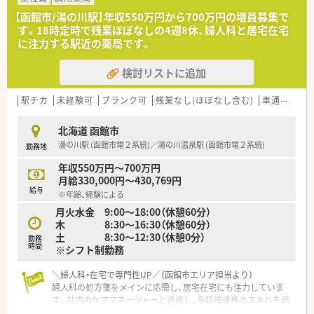
■患者様一人ひとりに時間をかけて、丁寧な服薬指導を実践した
【函館市/湯の川駅】年収550万円から700万円の増員募集で
いという方を歓迎します。
す。18時定時で残業ほぼなしの4週8休、婦人科と居宅在宅
■少人数のチームで協力し、円滑なコミュニケーションを取りな
に注力する駅近の薬局です。
がら業務に取り組める方を募集します。
検討リストに追加
【想定される業務内容】
■総合病院から応需した、多岐にわたる診療科の処方箋に関する
調剤・監査・服薬指導が主な業務です。
駅チカ
未経験可
ブランク可
残業なし(ほぼなし含む)
車通勤可
■処方箋枚数が少ないため、一人ひとりの患者様とじっくり向き
合い、丁寧な対話が可能です。
北海道 函館市
■外来業務に特化しており、在宅業務はほとんどないため、店舗
湯の川駅 (函館市電２系統)／湯の川温泉駅 (函館市電２系統)
勤務地
内での業務に集中することができます。
年収550万円～700万円
月給330,000円～430,769円
給与
※年齢、経験による
月火水金 9:00～18:00（休憩60分）
木 8:30～16:30（休憩60分）
土 8:30～12:30（休憩0分）
勤務
時間
※シフト制勤務
＼婦人科・在宅で専門性UP／（函館市エリア担当より）
婦人科の処方箋をメインに応需し、居宅在宅にも注力していま
す。社内のケアマネージャーと連携し、多職種連携のスキルを磨
ける環境です。※運転免許必須