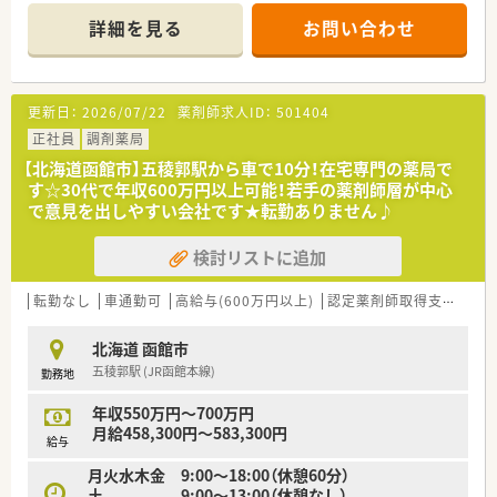
詳細を見る
お問い合わせ
【店舗情報と応需状況について】
■湯の川駅から徒歩2分とアクセス抜群の好立地にあり、マイカ
ーでの通勤も可能で通いやすい調剤薬局です。
■近隣クリニックからの婦人科の処方箋をメインに1日30枚ほ
更新日：
2026/07/22
薬剤師求人ID：
501404
ど応需しており、一人ひとりに丁寧に対応できます。
■居宅への在宅業務も積極的に行っており、地域で暮らす患者様
正社員
調剤薬局
の生活をサポートし医療貢献している店舗です。
【北海道函館市】五稜郭駅から車で10分！在宅専門の薬局で
す☆30代で年収600万円以上可能！若手の薬剤師層が中心
【法人特徴について】
で意見を出しやすい会社です★転勤ありません♪
■処方箋調剤だけでなくOTC販売も充実させており、地域の患者
様の多様なニーズにお応えする薬局を運営しています。
検討リストに追加
■居宅介護支援事業所も展開しており、社内にケアマネージャー
が在籍しているため介護分野との連携がスムーズです。
■多職種と連携しながら地域の医療と介護を総合的に支えてお
転勤なし
車通勤可
高給与(600万円以上)
認定薬剤師取得支援あり
り、地域社会に深く根ざした事業を展開する法人です。
北海道 函館市
【職場環境と雰囲気】
五稜郭駅 (JR函館本線)
勤務地
■婦人科メインで1日30枚と落ち着いた処方箋枚数のため、慌た
だしさがなく患者様とじっくり向き合える環境です。
年収550万円～700万円
■社内にケアマネージャーが在籍しているため、介護や福祉に関
月給458,300円～583,300円
する知識も自然と身につき視野が広がる職場です。
給与
■駅チカでありながら車通勤も可能など通勤面でのストレスが
月火水木金 9:00～18:00（休憩60分）
少なく、長く安定して働き続けやすい温かい雰囲気です。
土 9:00～13:00（休憩なし）