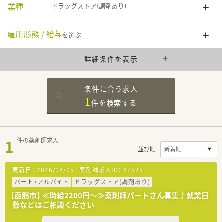
業種
ドラッグストア(調剤あり)
雇用形態 / 給与
を選ぶ
詳細条件を表示
条件に合う求人
1
件を
検索する
1
件の薬剤師求人
並び順
更新日：
2026/08/05
薬剤師求人ID：
87525
パート・アルバイト
ドラッグストア(調剤あり)
【函館市】 ≪時給2200円～≫薬剤師パートさん募集♪就業日
数などはご相談ください