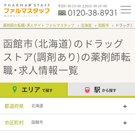
平日9：30-19：00 土日10：00-19：00
薬剤師の転職・求人サイト ファルマスタッフ
北海道
函館市
ドラッグス
函館市（北海道）のドラッグ
ストア(調剤あり)
の薬剤師転
職・求人情報一覧
エリア
駅
で探す
から探す
都道府県
北海道
市区町村
函館市