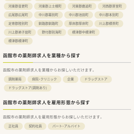
河東郡音更町
河東郡上士幌町
河東郡鹿追町
河西郡芽室町
広尾郡広尾町
中川郡幕別町
中川郡池田町
中川郡本別町
足寄郡陸別町
釧路郡釧路町
厚岸郡厚岸町
川上郡標茶町
川上郡弟子屈町
野付郡別海町
標津郡中標津町
標津郡標津町
函館市の薬剤師求人を業種から探す
函館市の薬剤師求人を業種からお探しいただけます。
調剤薬局
病院・クリニック
企業
ドラッグストア
ドラッグストア(調剤あり)
函館市の薬剤師求人を雇用形態から探す
函館市の薬剤師求人を雇用形態からお探しいただけます。
正社員
契約社員
パート・アルバイト