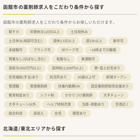
函館市の薬剤師求人をこだわり条件から探す
函館市の薬剤師求人をこだわり条件からお探しいただけます。
駅チカ
年間休日120日以上
土日祝休み
土日休み(相談可含む)
週休2.5日以上
週32h以上
新卒可
未経験可
ブランク可
Ｗワーク可
~18時までの職場
残業なし(ほぼなし含む)
転勤なし
車通勤可
高給与(600万円以上)
高時給(2,500円以上)
寮・借上社宅あり
住宅補助(手当)あり
託児所あり
60歳以上可
新規オープン
管理職
管理薬剤師
扶養内勤務OK
認定薬剤師取得支援あり
教育制度あり
シフト制
かかりつけ薬剤師
大手チェーン
大手チェーン以外
ヘルプ体制充実
当直・夜勤あり
空港近く
総合科目
高収入
在宅
積雪あり
北海道/東北エリアから探す