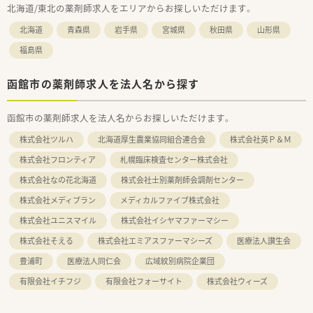
北海道/東北の薬剤師求人をエリアからお探しいただけます。
北海道
青森県
岩手県
宮城県
秋田県
山形県
福島県
函館市の薬剤師求人を法人名から探す
函館市の薬剤師求人を法人名からお探しいただけます。
株式会社ツルハ
北海道厚生農業協同組合連合会
株式会社英Ｐ＆Ｍ
株式会社フロンティア
札幌臨床検査センター株式会社
株式会社なの花北海道
株式会社士別薬剤師会調剤センター
株式会社メディプラン
メディカルファイブ株式会社
株式会社ユニスマイル
株式会社イシヤマファーマシー
株式会社そえる
株式会社エミアスファーマシーズ
医療法人讃生会
豊浦町
医療法人同仁会
広域紋別病院企業団
有限会社イチフジ
有限会社フォーサイト
株式会社ウィーズ