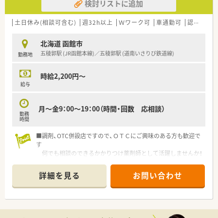
検討リストに追加
土日休み(相談可含む)
週32h以上
Ｗワーク可
車通勤可
認定薬剤師取得支援あり
北海道 函館市
五稜郭駅 (JR函館本線)／五稜郭駅 (道南いさりび鉄道線)
勤務地
時給2,200円～
給与
月～金9：00～19：00（時間・回数 応相談）
勤務
時間
■調剤、OTC併設店ですので、ＯＴＣにご興味のある方も歓迎で
す
何でも相談のできるかかりつけ薬剤師として活躍しませんか！
■時間や曜日・回数はご相談に応じます
短時間・扶養内勤務や社保加入のしっかり勤務までご相談ＯＫ
詳細を見る
お問い合わせ