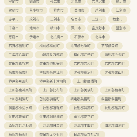
室蘭市
釧路市
帯広市
北見市
岩見沢市
網走市
留萌市
苫小牧市
稚内市
美唄市
芦別市
江別市
赤平市
紋別市
士別市
名寄市
三笠市
根室市
千歳市
滝川市
砂川市
深川市
富良野市
登別市
恵庭市
伊達市
北広島市
石狩市
北斗市
石狩郡当別町
松前郡松前町
亀田郡七飯町
茅部郡森町
二海郡八雲町
山越郡長万部町
檜山郡江差町
瀬棚郡今金町
虻田郡真狩村
虻田郡倶知安町
岩内郡共和町
岩内郡岩内町
余市郡余市町
空知郡奈井江町
夕張郡長沼町
夕張郡栗山町
樺戸郡月形町
樺戸郡新十津川町
上川郡鷹栖町
上川郡東神楽町
上川郡比布町
上川郡美瑛町
上川郡和寒町
上川郡剣淵町
苫前郡羽幌町
網走郡美幌町
斜里郡斜里町
斜里郡小清水町
紋別郡遠軽町
紋別郡興部町
紋別郡雄武町
虻田郡豊浦町
虻田郡洞爺湖町
勇払郡安平町
勇払郡むかわ町
沙流郡日高町
沙流郡平取町
浦河郡浦河町
様似郡様似町
幌泉郡えりも町
日高郡新ひだか町