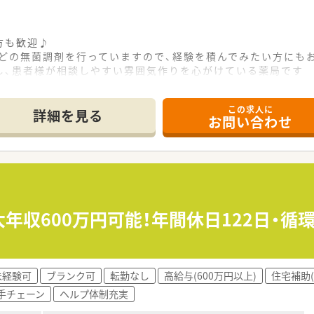
方も歓迎♪
などの無菌調剤を行っていますので、経験を積んでみたい方に
し、患者様が相談しやすい雰囲気作りを心がけている薬局です
、調剤経験のない方やブランクのある方のご応募もお待ちして
この求人に
詳細を見る
お問い合わせ
大年収600万円可能！年間休日122日・
未経験可
ブランク可
転勤なし
高給与(600万円以上)
住宅補助(
手チェーン
ヘルプ体制充実