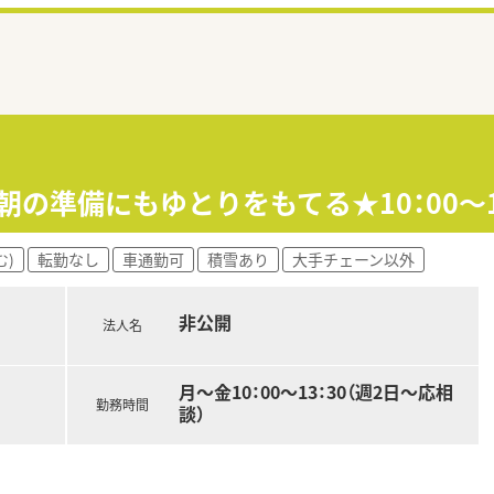
≫朝の準備にもゆとりをもてる★10：00～
む)
転勤なし
車通勤可
積雪あり
大手チェーン以外
非公開
法人名
月～金10：00～13：30（週2日～応相
勤務時間
談）