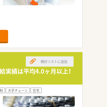
務、TDM業務など多岐業務に携わること
にもオススメです。
。
検討リストに追加
給実績は平均4.0ヶ月以上！
休日がしっかりありプライベートの時間
制
大手チェーン
在宅
北海道がん診療連携指定病院としてがん
います。