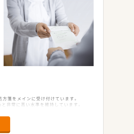
処方箋をメインに受け付けています。
7%と非常に高い水準を維持しています。
人員配置で業務を分担しています。
るスペシャリストキャリアが選択できま