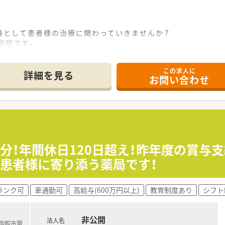
員として患者様の治療に関わっていきませんか？
病院です。
ことができるので、スキルアップに最適です！
菌調製業務、高カロリー輸液混注業務、DI業務、臨床治験管理業
この求人に
詳細を見る
お問い合わせ
、切磋琢磨しながら薬剤師として成長することができます。
躍されています。新卒の方や第二新卒の方のキャリアスタート
ており院内での業務に集中して取り組むことのできる環境です
カルテ導入済みで業務も安心でスムーズです。
当、医療費減免制度等で職員をサポートします。
分！年間休日120日超え！昨年度の賞与支
取得の指定休や毎年必ず1週間以上取得の連続休暇制度、他にも
患者様に寄り添う薬局です！
ランク可
車通勤可
高給与(600万円以上)
教育制度あり
シフト
0年を超える歴史ある病院です。
療を中心に小児・周産期医療、救急医療に力を入れると共に、
非公開
法人名
さまに安心・安全なチーム医療を提供することを基本方針として
(函館市電