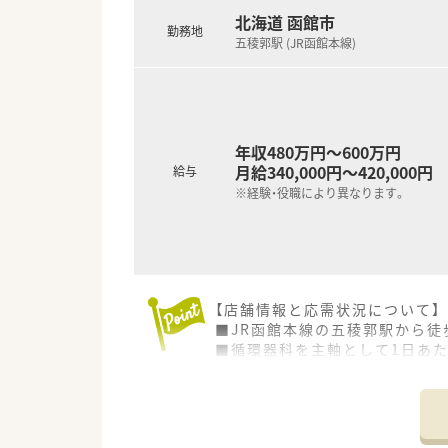
北海道 函館市
勤務地
五稜郭駅 (JR函館本線)
年収480万円～600万円
月給340,000円～420,000円
給与
※経験・役職により異なります。
【店舗情報と応需状況について】
■JR函館本線の五稜郭駅から徒
■循環器科を主軸として1日あた
■現在は正社員1名とパート1名
【想定されるキャリアイメージ】
■個人の志向に合わせて、支店