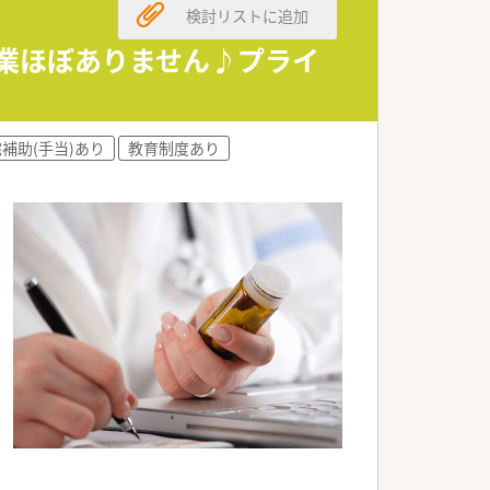
検討リストに追加
です。
残業ほぼありません♪プライ
補助(手当)あり
教育制度あり