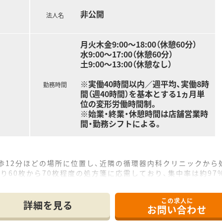
非公開
法人名
月火木金9:00～18:00（休憩60分）
水9:00～17:00（休憩60分）
土9:00～13:00（休憩なし）
※実働40時間以内／週平均、実働8時
勤務時間
間（週40時間）を基本とする1ヵ月単
位の変形労働時間制。
※始業・終業・休憩時間は店舗営業時
間・勤務シフトによる。
歩12分ほどの場所に位置し、近隣の循環器内科クリニックから
り60枚から70枚程度の処方箋に応需しており、集中率は約9
の薬剤師体制で運営されており、薬剤師1.3名義ほどの手厚い
この求人に
詳細を見る
お問い合わせ
長や支社長を目指すマネジメントキャリア、または専門性を極め