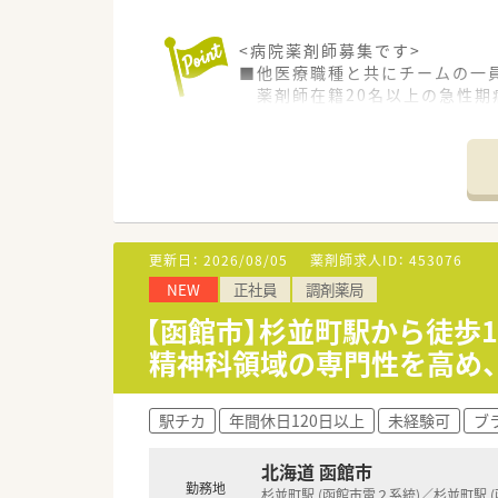
<病院薬剤師募集です>
■他医療職種と共にチームの一
薬剤師在籍20名以上の急性期
総合科目にふれバリバリと働く
■病棟業務はもちろん、抗癌剤無
ができます。
■勉強会や学術大会参加もあり
■若年層から幅広い年齢層が活
■外来は100％院外処方となっ
■オーダリングシステム、電子
更新日：
2026/08/05
薬剤師求人ID：
453076
NEW
正社員
調剤薬局
<休暇・手当が充実>
■福利厚生◎住宅手当、扶養手
【函館市】杉並町駅から徒歩1
■休日がたっぷり♪年間15日
精神科領域の専門性を高め、
も充実できます。
<こんな病院です>
駅チカ
年間休日120日以上
未経験可
ブ
■函館市に1930年開設！創立9
地域の基幹病院として急性期医
北海道 函館市
医療にも注力しています。
勤務地
■患者さまの権利を尊重し、皆
杉並町駅 (函館市電２系統)／杉並町駅 