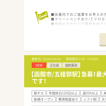
■扶養内でのご就業をお考えの
■クリーンベンチあり/ＩＶＨ
■地域のかかりつけ薬局をめざ
■教育体制も整っていますので
更新日：
2026/08/05
薬剤師求人ID：
704299
NEW
正社員
調剤薬局
【函館市/五稜郭駅】急募！最
です！
駅チカ
年間休日120日以上
週32h以上
新規オープン
教育制度あり
シフト制
大