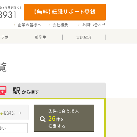
00
（祝日を除く）
【無料】転職サポート登録
企業の皆様へ
会社概要
お問い合わせ
マラボ
薬学生
支店紹介
覧
駅
から探す
条件に合う求人
与
を選ぶ
26
件を
検索する