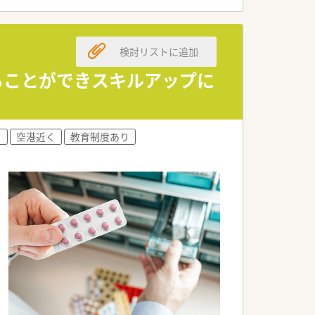
の高度な専門資格の取得を支援していま
識を習得する自己研鑽を会社が応援しま
検討リストに追加
ることができスキルアップに
♪
600万円まで目指すことが可能です。
的なライフプランを構築できます。
与水準を実現できることが大きな利点で
り
空港近く
教育制度あり
プクラスの取得率で地域貢献を行ってい
健康相談に立ち寄れる薬局を目指してい
剤や指導業務に専念できる体制を整えて