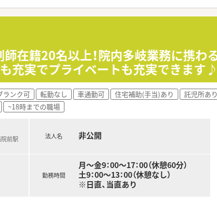
を活かした病院研修制度があり、外来がん治療認定薬剤師など
剤師免許以外の資格取得に対しても手当が支給され、幅広い知
剤師在籍20名以上！院内多岐業務に携わ
当も充実でプライベートも充実できます
収480万円程度からのスタートとなり、経験を積むことで最大
の支給があり、上場企業ならではの安定した給与体系の中で長期
域手当が高く設定されているため、地域貢献をしながら高い給
ブランク可
転勤なし
車通勤可
住宅補助(手当)あり
託児所あ
~18時までの職場
サポート薬局の認定を取得しており、大手チェーンの中でもトッ
非公開
法人名
病院前駅
メントを活用した予防医療を推進しており、処方箋がなくても
月～金9：00～17：00（休憩60分）
が配達を担当する仕組みを構築しており、薬剤師が専門的な調
土9：00～13：00（休憩なし）
勤務時間
※日直、当直あり