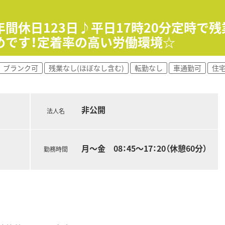
患者様との対話や丁寧なケアを重視したい方に最適な環境です。
して、ご自身の専門知識とスキルを深めていきたい方におすすめ
年間休日123日♪平日17時20分定時で
重視し、ワークライフバランスの取れた働き方を実現したい方。
めです！定着率の高い労働環境☆
ブランク可
残業なし(ほぼなし含む)
転勤なし
車通勤可
住宅
非公開
法人名
月～金 08：45～17：20（休憩60分）
勤務時間