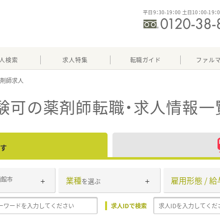
平日9：30-19：00 土日10：00-19：
人検索
求人特集
転職ガイド
ファル
験可
の薬剤師転職・求人情報一
す
業種
雇用形態 / 給
函館市
を選ぶ
求人IDで検索