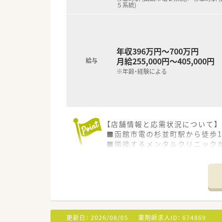
５系統)
地域医療機関や行政と連携しな
■託児所完備＆産育休実績あり
■市内中心部、市電沿線＆最寄
年収396万円～700万円
月給255,000円～405,000円
給与
※年齢・経験による
【店舗情報と応需状況について】
■函館市電の杉並町駅から徒歩
■隣接するメンタルクリニック
■処方箋は1日60枚から70枚
【想定される業務内容】
■主に精神科・心療内科領域の処
■患者様との対話を重視し、服
■在宅医療にも取り組んでおり
更新日：
2026/08/05
薬剤師求人ID：
674869