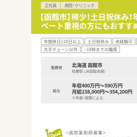
【こんな方にオススメ】
正社員
病院・クリニック
■調剤業務のスピードよりも、
■精神科という専門領域に特化
【函館市】稀少！土日祝休み！
■年間休日125日と福利厚生を
ベート重視の方にもおすす
年間休日120日以上
土日祝休み
未経験可
大手チェーン以外
~18時までの職場
北海道 函館市
勤務地
桔梗駅 (JR函館本線)
年収400万円～590万円
月給238,000円～354,200円
給与
※年齢・経験による
<病院薬剤師募集>