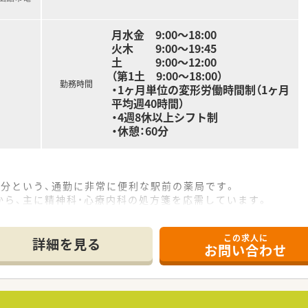
がら、職員が安心して働ける職場環境づくりと人材育成に力を
！子育て世代も安心して勤務できます。
月水金 9:00〜18:00
駅目の前の好立地です。マイカー通勤もＯＫ♪
火木 9:00〜19:45
土 9:00〜12:00
（第1土 9:00～18:00）
勤務時間
・1ヶ月単位の変形労働時間制（1ヶ月
平均週40時間）
・4週8休以上シフト制
・休憩：60分
1分という、通勤に非常に便利な駅前の薬局です。
から、主に精神科・心療内科の処方箋を応需しています。
程度で、薬剤師4名体制で丁寧に対応しています。
この求人に
詳細を見る
お問い合わせ
方箋に基づく調剤、監査、そして丁寧な服薬指導をお任せしま
薬アドヒアランスの向上をサポートする重要な役割を担います。
、地域に根差した薬剤師として幅広い経験を積むことができます