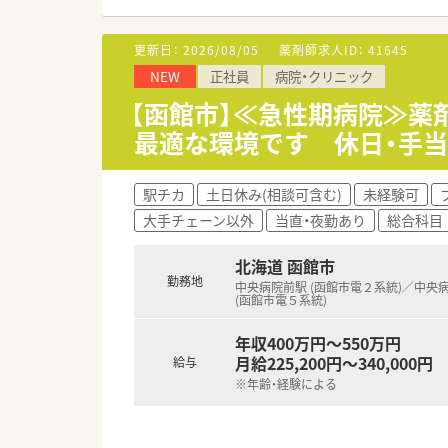
す。
■大学病院敷地内への出店実績
す。
更新日：
2026/08/05
薬剤師求人ID：
41645
■アロマテラピー検定などの薬
NEW
正社員
病院・クリニック
す。
【函館市】≪急性期病院≫薬
【想定されるモデル年収】
最適な環境です 休日・手
■一般薬剤師としての採用時は年
■昇給は年1回、賞与は年2回
■北海道などの特定地域では地
駅チカ
土日休み(相談可含む)
未経験可
す。
大手チェーン以外
当直・夜勤あり
総合科目
【こんな取り組みをしています】
■全体の2割以上の店舗で健康
北海道 函館市
ます。
勤務地
中央病院前駅 (函館市電２系統)／中央
■機能性アロマや医療用サプリ
(函館市電５系統)
ます。
■在宅業務においては本社社員
年収400万円～550万円
います。
月給225,200円～340,000円
給与
※年齢・経験による