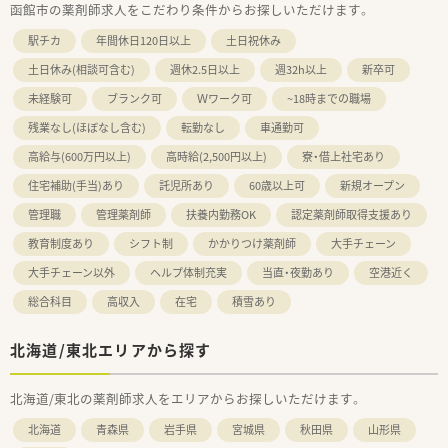
函館市の薬剤師求人をこだわり条件からお探しいただけます。
駅チカ
年間休日120日以上
土日祝休み
土日休み(相談可含む)
週休2.5日以上
週32h以上
新卒可
未経験可
ブランク可
Ｗワーク可
~18時までの職場
残業なし(ほぼなし含む)
転勤なし
車通勤可
高給与(600万円以上)
高時給(2,500円以上)
寮・借上社宅あり
住宅補助(手当)あり
託児所あり
60歳以上可
新規オープン
管理職
管理薬剤師
扶養内勤務OK
認定薬剤師取得支援あり
教育制度あり
シフト制
かかりつけ薬剤師
大手チェーン
大手チェーン以外
ヘルプ体制充実
当直・夜勤あり
空港近く
総合科目
高収入
在宅
積雪あり
北海道/東北エリアから探す
北海道/東北の薬剤師求人をエリアからお探しいただけます。
北海道
青森県
岩手県
宮城県
秋田県
山形県