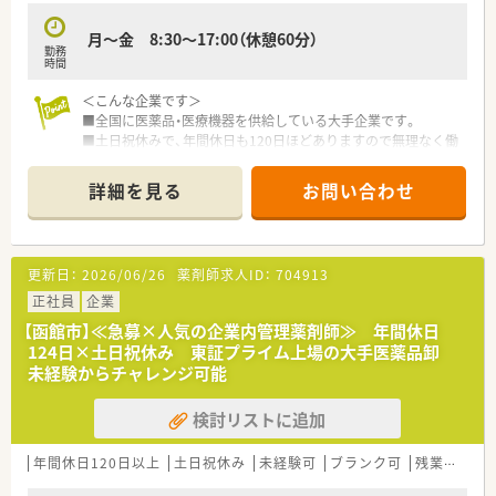
月～金 8:30～17:00（休憩60分）
勤務
時間
＜こんな企業です＞
■全国に医薬品・医療機器を供給している大手企業です。
■土日祝休みで、年間休日も120日ほどありますので無理なく働
くことができます。
■福利厚生もしっかりしているので長期就業が可能な企業で
詳細を見る
お問い合わせ
す。
＜就業環境＞
■医薬品卸会社での管理薬剤師募集です
更新日：
2026/06/26
薬剤師求人ID：
704913
■医薬品管理やＤＩ業務などを担当していただきます
■残業も少なくライフワークバランスが取れる環境が嬉しいで
正社員
企業
すね。
【函館市】≪急募×人気の企業内管理薬剤師≫ 年間休日
124日×土日祝休み 東証プライム上場の大手医薬品卸
未経験からチャレンジ可能
検討リストに追加
年間休日120日以上
土日祝休み
未経験可
ブランク可
残業なし(ほぼなし含む)