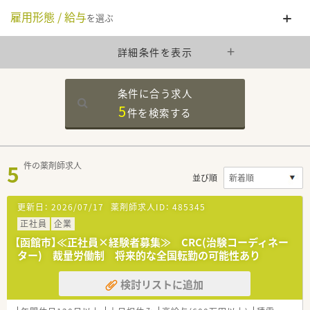
雇用形態 / 給与
を選ぶ
詳細条件を表示
条件に合う求人
5
件を
検索する
5
件の薬剤師求人
並び順
更新日：
2026/07/17
薬剤師求人ID：
485345
正社員
企業
【函館市】≪正社員×経験者募集≫ CRC(治験コーディネー
ター) 裁量労働制 将来的な全国転勤の可能性あり
検討リストに追加