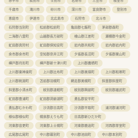
赤平市
紋別市
士別市
名寄市
三笠市
根室市
ることが数字にも表れている定着率の高い優良企業です。
千歳市
滝川市
砂川市
深川市
富良野市
登別市
恵庭市
伊達市
北広島市
石狩市
北斗市
石狩郡当別町
松前郡松前町
亀田郡七飯町
茅部郡森町
二海郡八雲町
山越郡長万部町
檜山郡江差町
瀬棚郡今金町
虻田郡真狩村
虻田郡倶知安町
岩内郡共和町
岩内郡岩内町
余市郡余市町
空知郡奈井江町
夕張郡長沼町
夕張郡栗山町
樺戸郡月形町
樺戸郡新十津川町
上川郡鷹栖町
上川郡東神楽町
上川郡比布町
上川郡美瑛町
上川郡和寒町
上川郡剣淵町
苫前郡羽幌町
網走郡美幌町
斜里郡斜里町
斜里郡小清水町
紋別郡遠軽町
紋別郡興部町
紋別郡雄武町
虻田郡豊浦町
虻田郡洞爺湖町
勇払郡安平町
勇払郡むかわ町
沙流郡日高町
沙流郡平取町
浦河郡浦河町
様似郡様似町
幌泉郡えりも町
日高郡新ひだか町
河東郡音更町
河東郡上士幌町
河東郡鹿追町
河西郡芽室町
広尾郡広尾町
中川郡幕別町
中川郡池田町
中川郡本別町