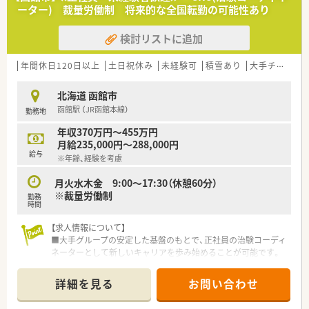
価値を創造できるフロンティア精神のある方を歓迎します。
ーター) 裁量労働制 将来的な全国転勤の可能性あり
■治験の現場で培った倫理観を大切にしながら、患者さんや医療
スタッフと誠実に向き合える方を高く評価いたします。
検討リストに追加
【必要スキル・歓迎スキル】
■SMO業界における治験コーディネーターとしての実務経験が
年間休日120日以上
土日祝休み
未経験可
積雪あり
大手チェーン以外
2年以上あることが、今回の選考における必須条件です。
■採用後、東京で実施される約2週間の新入社員研修に全日程参
北海道 函館市
加し、最新の法令や実務を再確認できる方を募集します。
函館駅 （JR函館本線）
勤務地
■経験者のみを対象とした募集であるため、これまでの実務で培
った高度な調整能力や専門知識を即座に発揮してください。
年収370万円～455万円
月給235,000円～288,000円
【会社特徴】
給与
※年齢、経験を考慮
■開発から販売まで全てのプロセスをグループ内に保有してお
り、製薬企業と並ぶ機能を持つ国内屈指の支援体制が強みです。
月火水木金 9:00～17:30（休憩60分）
■各拠点が独立した研究室のようなフロンティア精神を持ち、医
※裁量労働制
勤務
療領域を超えて健康や予防といった幅広い分野へ展開します。
時間
■長年培ってきた高い倫理観を礎とし、時代が求める新たな価値
を次々と提供し続けるヘルスケアのリーディング集団です。
【求人情報について】
■大手グループの安定した基盤のもとで、正社員の治験コーディ
ネーターとして新しいキャリアを歩み始めることが可能です。
■年間休日は120日以上確保されており、土日祝日が休みのた
め、プライベートの時間も大切にしながら無理なく働けます。
詳細を見る
お問い合わせ
■未経験からでも挑戦できる貴重な求人であり、充実した研修制
度によって専門的な知識を一から着実に習得できる環境です。