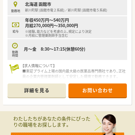
北海道 函館市
新川町駅 (函館市電２系統)／新川町駅 (函館市電５系統)
勤務地
年収450万円～540万円
月給270,000円～350,000円
給与
※経験、能力などを考慮の上、規定により決定
※月給に管理薬剤師手当含む
月～金 8:30～17:15(休憩60分)
勤務
時間
【求人情報について】
■東証プライム上場の国内最大級の医薬品専門商社であり、正社
員の企業内管理薬剤師として安定した環境で勤務できます。
■年間休日は124日と大変充実しており、土日祝休みでプライベ
ートの時間を大切にしながら長く働き続けることが可能です。
詳細を見る
お問い合わせ
■給与は450万円から540万円の間で経験を考慮して決定され、
各種手当も豊富に揃っているため納得の待遇が得られます。
【募集背景と求める人物像について】
■全国に拠点を展開する中で組織体制の強化を目的とした定期
わたしたちがあなたの条件にぴった
採用を行っており、次世代を担う新しい人材を募集しています。
りの職場をお探しします。
■実務未経験の方やブランクがある方でも歓迎しており、周囲と
円滑に協力しながら意欲的に学べる姿勢を重視しています。