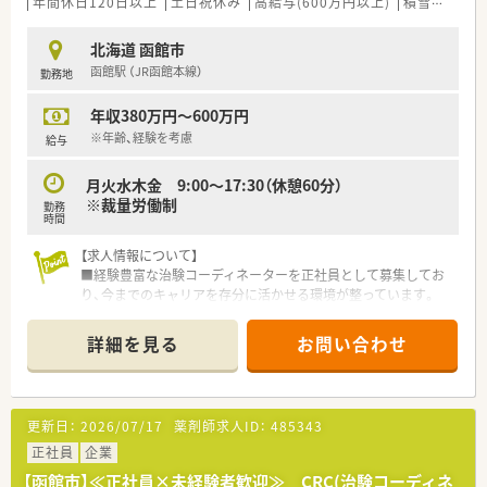
年間休日120日以上
土日祝休み
高給与(600万円以上)
積雪あり
大
北海道 函館市
函館駅 （JR函館本線）
勤務地
年収380万円～600万円
※年齢、経験を考慮
給与
月火水木金 9:00～17:30（休憩60分）
※裁量労働制
勤務
時間
【求人情報について】
■経験豊富な治験コーディネーターを正社員として募集してお
り、今までのキャリアを存分に活かせる環境が整っています。
■年間休日120日以上で土日祝日が休みのため、仕事と私生活を
高い次元で両立させることが可能な求人内容です。
詳細を見る
お問い合わせ
■賞与は年2回で計4.4ヶ月分の支給実績があり、安定した生活基
盤を築きながら専門性をさらに磨くことができます。
【募集背景と求める人物像について】
更新日：
2026/07/17
薬剤師求人ID：
485343
■ヘルスケア事業を一層加速させるための増員募集であり、即戦
力として現場を牽引してくれる新たな仲間を求めています。
正社員
企業
■医療イノベーションを志し、時代の変化に柔軟に対応しながら
【函館市】≪正社員×未経験者歓迎≫ CRC(治験コーディネ