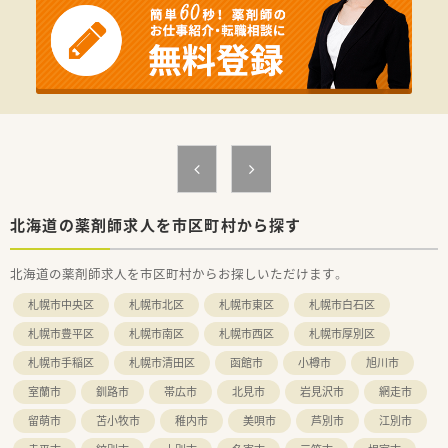
■法令遵守を徹底しながら医療現場を支える責任感を持ち、一つ
ひとつの業務に対して丁寧に取り組める方を求めています。
【想定される業務内容】
■お得意さまからの薬に関する問い合わせに対応するDI業務や、
副作用等の情報を扱うPMS業務を主に従事します。
■医薬品の適切な温度管理の指導や期限の確認を行う品質管理、
行政への対応といった薬事管理業務を幅広く担当します。
■社内のスタッフに向けて最新の医薬品情報や関連法規の研修
資料を作成し、専門的な知識の普及と教育活動を行います。
【必要スキル・歓迎スキル】
■業務ではWordやExcelなどのPCスキルが必須となりますが、
北海道の薬剤師求人を市区町村から探す
基本的な操作ができれば事務未経験でも対応可能です。
■薬剤師免許を所有していれば実務経験の有無は問いませんの
北海道の薬剤師求人を市区町村からお探しいただけます。
で、病院や薬局からのキャリアチェンジも歓迎しています。
■新卒者の応募は不可となっていますが、これまで培ってきた薬
札幌市中央区
札幌市北区
札幌市東区
札幌市白石区
剤師としての知見を企業の立場で活かしたい方に最適です。
札幌市豊平区
札幌市南区
札幌市西区
札幌市厚別区
【会社特徴】
札幌市手稲区
札幌市清田区
函館市
小樽市
旭川市
■売上高2兆円を超える医薬品卸業界のトップクラス企業であ
り、47都道府県すべてに拠点を構える強固なネットワークです。
室蘭市
釧路市
帯広市
北見市
岩見沢市
網走市
■医薬品の卸売に留まらず、情報提供や事業サポートなど健康創
造の分野で幅広く事業を展開している安定成長企業です。
留萌市
苫小牧市
稚内市
美唄市
芦別市
江別市
■平均勤続年数は21.8年と非常に長く、従業員が大切にされてい