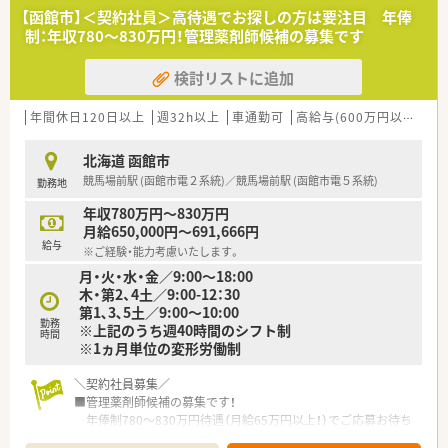
■総合病院門前の店舗として多様な処方箋を応需しており、薬剤
【函館市】＜契約社員＞高待遇でお探しの方は要注目 年俸
師は複数名体制で安心です。
制：年収780～830万円！管理薬剤師候補の募集です
■充実した福利厚生が整っており、安心して長く働き続けること
ができる体制が魅力です。
検討リストに追加
【想定されるキャリアイメージ】 ■個人の志向に合わせ、マネジ
メント職と専門性を追求する2つのキャリアコースが用意されて
年間休日120日以上
週32h以上
車通勤可
高給与(600万円以上)
寮
います。 ■大学病院との連携研修などを通じ、「外来がん治療認
定薬剤師」などの専門資格取得も目指せます。 ■中堅社員研修や
北海道 函館市
管理者研修など、階層別の研修プログラムによって着実なステッ
競馬場前駅 (函館市電２系統)／競馬場前駅 (函館市電５系統)
勤務地
プアップが可能です。
年収780万円～830万円
【こんな方にオススメ】
月給650,000円～691,666円
■患者さまとしっかり向き合いたい方や、身体的負担の少ない座
給与
※ご経験・能力考慮いたします。
り投薬を希望する方におすすめです。
月・火・水・金／9:00～18:00
■将来的にマネジメント職や専門薬剤師を目指したいなど、明確
木・第2、4土／9:00-12：30
なキャリアビジョンをお持ちの方に最適です。
第1､3､5土／9:00～10:00
■年間休日120日以上でプライベートも重視したい方や、車通勤
勤務
※上記のうち週40時間のシフト制
を希望される方にも適しています。
時間
※1ヵ月単位の変形労働制
＼契約社員募集／
■管理薬剤師候補の募集です！
年俸制780～830万円待遇（月給65万円以上！）でご応募お待ち
しております！