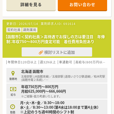
■2027年3月末までの期間で雇用期間はご相談ください。
詳細を見る
お問い合わせ
■函館市外からのご応募も歓迎です！引っ越し代費用負担制度ご
ざいます。
＼こんな会社です／
更新日：
2026/07/14
薬剤師求人ID：
691614
■東証プライム上場、全国に150店舗以上展開している薬局で
す。
契約社員
調剤薬局
■大学病院の門前をはじめ、ドラッグストア併設店やコンビニ併
【函館市】＜契約社員＞高待遇でお探しの方は要注目 年俸
設店など、
制：年収750～800万円査定可能 着任費用負担あり
様々な形態の薬局を全国に展開しており、ご自身の興味に合わ
せて働けます。
検討リストに追加
■ほぼ全店で「座り投薬」のため、患者様にしっかりと向き合っ
て服薬指導ができます。
■年間休日は120日以上！近隣に複数店舗展開しており、
年間休日120日以上
週32h以上
車通勤可
高給与(600万円以上)
寮
ヘルプ体制も整っているので、有休もとりやすい環境です。
北海道 函館市
五稜郭駅 (JR函館本線)／五稜郭駅 (道南いさりび鉄道線)／柏木町駅
勤務地
(函館市電２系統)／
…
年収750万円～800万円
月給625,000円～666,666円
給与
※ご経験・能力考慮いたします。
月・火・木・金／8:30～18:00
水・土／8:30～13:00（第4水は18:00まで第4土休）
※上記のうち週40時間のシフト制
勤務