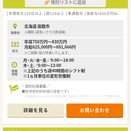
検討リストに追加
年間休日120日以上
週32h以上
車通勤可
高給与(600万円以上)
寮
北海道 函館市
上磯駅 (道南いさりび鉄道線)
勤務地
年収750万円～830万円
月給625,000円～691,666円
給与
※ご経験・能力考慮いたします。
月・火・水・金／9:00～18:00
木・土／9:00～13:00
※上記のうち週40時間のシフト制
勤務
時間
※1ヵ月単位の変形労働制
＼契約社員募集／
■管理薬剤師候補の募集です！
年俸制750～830万円待遇（月給62.5万円以上！）でご応募お待
ちしております！
■2027年3月末までの期間で雇用期間はご相談ください。
詳細を見る
お問い合わせ
■函館市外からのご応募も歓迎です！引っ越し代費用負担制度ご
ざいます。
＼こんな会社です／