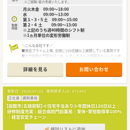
※ご経験・能力考慮いたします。
することが可能です。
月火木金 09:00～18:00
■ほぼ全店で座っての服薬指導が中心のため、立ち仕事による身
水 09:00～13:00
体的な負担が軽減されます。
第１・３・５土 09:00～15:00
■薬剤師資格以外の資格（アロマテラピー検定など）に対しても
第２・４ 土 09:00～13:00
手当が支給されます。
勤務
時間
※上記のうち週40時間のシフト制
※1ヵ月単位の変形労働制
＼こんな会社です／
■東証プライム上場、全国に150店舗以上展開している薬局です
■大学病院の門前をはじめ、ドラッグストア併設店やコンビニ併
設店など、
様々な形態の薬局を全国に展開しており、ご自身の興味に合わ
詳細を見る
お問い合わせ
せて働けます
■ほぼ全店で「座り投薬」のため、患者様にしっかりと向き合っ
て服薬指導ができます
■年間休日は120日以上！近隣に複数店舗展開しており、
更新日：
2026/07/22
薬剤師求人ID：
672402
ヘルプ体制も整っているので、有休もとりやすい環境です
■それぞれのキャリアに応じて【マネジメント】と
正社員
調剤薬局
専門性を極める【スペシャリスト】の2つのコースが用意されて
【函館市/五稜郭駅】≪住宅手当あり≫年間休日120日以上｜
おり、
研修制度充実｜総合病院門前薬局｜育休・育短取得率100%
自己実現が叶えやすい体制です
｜経営安定チェーン
＼福利厚生について／
検討リストに追加
■薬剤師資格以外の資格に対しても手当を支給！