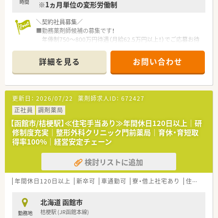
時間
※1ヵ月単位の変形労働制
＼契約社員募集／
■勤務薬剤師候補の募集です！
年俸制750～800万円待遇（月給62.5万円以上！）でご応募お待
ちしております！
■2027年3月末までの期間で雇用期間はご相談ください。
詳細を見る
お問い合わせ
■函館市外からのご応募も歓迎です！引っ越し代費用負担制度ご
ざいます。
＼こんな会社です／
更新日：
2026/07/22
薬剤師求人ID：
672427
■東証プライム上場、全国に150店舗以上展開している薬局で
す。
正社員
調剤薬局
■大学病院の門前をはじめ、ドラッグストア併設店やコンビニ併
【函館市/桔梗駅】≪住宅手当あり≫年間休日120日以上｜研
設店など、
修制度充実｜整形外科クリニック門前薬局｜育休・育短取
様々な形態の薬局を全国に展開しており、ご自身の興味に合わ
得率100%｜経営安定チェーン
せて働けます。
■ほぼ全店で「座り投薬」のため、患者様にしっかりと向き合っ
検討リストに追加
て服薬指導ができます。
■年間休日は120日以上！近隣に複数店舗展開しており、
ヘルプ体制も整っているので、有休もとりやすい環境です。
年間休日120日以上
新卒可
車通勤可
寮・借上社宅あり
住宅補助(手当)あり
北海道 函館市
桔梗駅 (JR函館本線)
勤務地