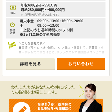
年収400万円～550万円
月給280,000円～400,000円
給与
※ご経験・能力考慮いたします。
月火木金 09:00～13:00・16:00～20:00
土 09:00～13:00
※上記のうち週40時間のシフト制
勤務
時間
※1ヵ月単位の変形労働制
＼こんな会社です／
■東証プライム上場、全国に150店舗以上展開している薬局です
■大学病院の門前をはじめ、ドラッグストア併設店やコンビニ併
設店など、
様々な形態の薬局を全国に展開しており、ご自身の興味に合わ
詳細を見る
お問い合わせ
せて働けます
■ほぼ全店で「座り投薬」のため、患者様にしっかりと向き合っ
て服薬指導ができます
■年間休日は120日以上！近隣に複数店舗展開しており、
ヘルプ体制も整っているので、有休もとりやすい環境です
わたしたちがあなたの条件にぴった
■それぞれのキャリアに応じて【マネジメント】と
りの職場をお探しします。
専門性を極める【スペシャリスト】の2つのコースが用意されて
おり、
自己実現が叶えやすい体制です
＼福利厚生について／