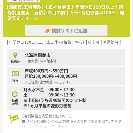
専門性を極める【スペシャリスト】の2つのコースが用意されて
【函館市/五稜郭駅】≪正社員募集≫年間休日120日以上｜研
おり、
修制度充実｜五稜郭の目の前｜育休・育短取得率100%｜経
自己実現が叶えやすい体制です
営安定チェーン
＼福利厚生について／
検討リストに追加
■薬剤師資格以外の資格に対しても手当を支給！
対象は「アロマテラピー検定」などにも及び、
ご自身の興味を伸ばすことの出来る体制です
年間休日120日以上
土日休み(相談可含む)
新卒可
車通勤可
寮・借
■LTD制度あり！
病気やケガなどで働けないときの生活費をサポートしてくれ
北海道 函館市
る制度です
五稜郭駅 (JR函館本線)
勤務地
■住宅手当は20,000～40,000円支給（要件あり）
■産休･育休の取得率100%、復帰率96%！
年収400万円～550万円
復帰出来る環境づくりにも注力されています
月給280,000円～400,000円
給与
※ご経験・能力考慮いたします。
＼研修等について／
月火水木金 09:00～17:30
■定期的な勉強会や外部研修にも積極的に参加のため、
土 09:00～12:30
薬剤師としての力が付けられる環境で鵜s
※上記のうち週40時間のシフト制
■2年に1度、社員によって企画・運営される学術大会も実施！。
勤務
時間
※1ヵ月単位の変形労働制
■中堅社員研修や管理者研修など、階層別での研修プログラムの
ほか、
薬局内での勉強会、学術大会への参加など、幅広い学びの場が
【店舗情報と応需状況について】
あります
■JR＜五稜郭駅＞から車で約10分の立地にある薬局で、内科ク
リニックを応需しています。
■処方箋応需枚数は1日あたり20枚から30枚程度と少なく、薬剤