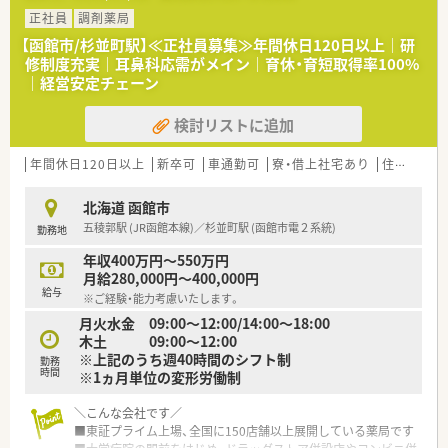
■それぞれのキャリアに応じて【マネジメント】と
正社員
調剤薬局
専門性を極める【スペシャリスト】の2つのコースが用意されて
【函館市/杉並町駅】≪正社員募集≫年間休日120日以上｜研
おり、
修制度充実｜耳鼻科応需がメイン｜育休・育短取得率100%
自己実現が叶えやすい体制です
｜経営安定チェーン
＼福利厚生について／
検討リストに追加
■薬剤師資格以外の資格に対しても手当を支給！
対象は「アロマテラピー検定」などにも及び、
ご自身の興味を伸ばすことの出来る体制です
年間休日120日以上
新卒可
車通勤可
寮・借上社宅あり
住宅補助(手当)あり
■LTD制度あり！
病気やケガなどで働けないときの生活費をサポートしてくれ
北海道 函館市
る制度です
五稜郭駅 (JR函館本線)／杉並町駅 (函館市電２系統)
勤務地
■住宅手当は20,000～40,000円支給（要件あり）
■産休･育休の取得率100%、復帰率96%！
年収400万円～550万円
復帰出来る環境づくりにも注力されています
月給280,000円～400,000円
給与
※ご経験・能力考慮いたします。
＼研修等について／
月火水金 09:00～12:00/14:00～18:00
■定期的な勉強会や外部研修にも積極的に参加のため、
木土 09:00～12:00
薬剤師としての力が付けられる環境で鵜s
※上記のうち週40時間のシフト制
■2年に1度、社員によって企画・運営される学術大会も実施！。
勤務
時間
※1ヵ月単位の変形労働制
■中堅社員研修や管理者研修など、階層別での研修プログラムの
ほか、
薬局内での勉強会、学術大会への参加など、幅広い学びの場が
＼こんな会社です／
あります
■東証プライム上場、全国に150店舗以上展開している薬局です