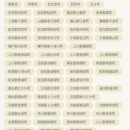
恵庭市
伊達市
北広島市
石狩市
北斗市
■患者さま一人ひとりと向き合うため、「座りカウンター」を積
極的に導入し、業務負担の軽減を図っています。
石狩郡当別町
松前郡松前町
亀田郡七飯町
茅部郡森町
二海郡八雲町
山越郡長万部町
檜山郡江差町
瀬棚郡今金町
虻田郡真狩村
虻田郡倶知安町
岩内郡共和町
岩内郡岩内町
余市郡余市町
空知郡奈井江町
夕張郡長沼町
夕張郡栗山町
樺戸郡月形町
樺戸郡新十津川町
上川郡鷹栖町
上川郡東神楽町
上川郡比布町
上川郡美瑛町
上川郡和寒町
上川郡剣淵町
苫前郡羽幌町
網走郡美幌町
斜里郡斜里町
斜里郡小清水町
紋別郡遠軽町
紋別郡興部町
紋別郡雄武町
虻田郡豊浦町
虻田郡洞爺湖町
勇払郡安平町
勇払郡むかわ町
沙流郡日高町
沙流郡平取町
浦河郡浦河町
様似郡様似町
幌泉郡えりも町
日高郡新ひだか町
河東郡音更町
河東郡上士幌町
河東郡鹿追町
河西郡芽室町
広尾郡広尾町
中川郡幕別町
中川郡池田町
中川郡本別町
足寄郡陸別町
釧路郡釧路町
厚岸郡厚岸町
川上郡標茶町