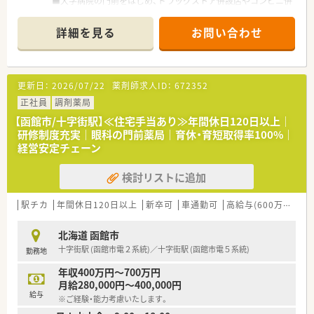
■大学病院の門前をはじめ、ドラッグストア併設店やコンビニ併
設店など、
様々な形態の薬局を全国に展開しており、ご自身の興味に合わ
詳細を見る
お問い合わせ
せて働けます
■ほぼ全店で「座り投薬」のため、患者様にしっかりと向き合っ
て服薬指導ができます
■年間休日は120日以上！近隣に複数店舗展開しており、
更新日：
2026/07/22
薬剤師求人ID：
672352
ヘルプ体制も整っているので、有休もとりやすい環境です
■それぞれのキャリアに応じて【マネジメント】と
正社員
調剤薬局
専門性を極める【スペシャリスト】の2つのコースが用意されて
【函館市/十字街駅】≪住宅手当あり≫年間休日120日以上｜
おり、
研修制度充実｜眼科の門前薬局｜育休・育短取得率100%｜
自己実現が叶えやすい体制です
経営安定チェーン
＼福利厚生について／
検討リストに追加
■薬剤師資格以外の資格に対しても手当を支給！
対象は「アロマテラピー検定」などにも及び、
ご自身の興味を伸ばすことの出来る体制です
駅チカ
年間休日120日以上
新卒可
車通勤可
高給与(600万円以上)
■LTD制度あり！
病気やケガなどで働けないときの生活費をサポートしてくれ
北海道 函館市
る制度です
十字街駅 (函館市電２系統)／十字街駅 (函館市電５系統)
勤務地
■住宅手当は20,000～40,000円支給（要件あり）
■産休･育休の取得率100%、復帰率96%！
年収400万円～700万円
復帰出来る環境づくりにも注力されています
月給280,000円～400,000円
給与
※ご経験・能力考慮いたします。
＼研修等について／