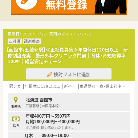
■薬剤師資格以外の資格に対しても手当を支給！
対象は「アロマテラピー検定」などにも及び、
ご自身の興味を伸ばすことの出来る体制です
■LTD制度あり！
病気やケガなどで働けないときの生活費をサポートしてくれ
る制度です
更新日：
2026/07/22
薬剤師求人ID：
672392
■住宅手当は20,000～40,000円支給（要件あり）
正社員
調剤薬局
■産休･育休の取得率100%、復帰率96%！
復帰出来る環境づくりにも注力されています
【函館市/五稜郭駅】≪正社員募集≫年間休日120日以上｜研
修制度充実｜整形外科クリニック門前｜育休・育短取得率
＼研修等について／
100%｜経営安定チェーン
■定期的な勉強会や外部研修にも積極的に参加のため、
薬剤師としての力が付けられる環境で鵜s
検討リストに追加
■2年に1度、社員によって企画・運営される学術大会も実施！。
■中堅社員研修や管理者研修など、階層別での研修プログラムの
駅チカ
年間休日120日以上
新卒可
車通勤可
寮・借上社宅あり
住
ほか、
薬局内での勉強会、学術大会への参加など、幅広い学びの場が
あります
北海道 函館市
五稜郭駅 (JR函館本線)
勤務地
年収400万円～550万円
月給280,000円～400,000円
給与
※ご経験・能力考慮いたします。
月木 09:00～19:00