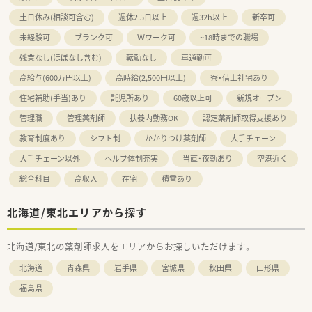
土日休み(相談可含む)
週休2.5日以上
週32h以上
新卒可
未経験可
ブランク可
Ｗワーク可
~18時までの職場
残業なし(ほぼなし含む)
転勤なし
車通勤可
高給与(600万円以上)
高時給(2,500円以上)
寮・借上社宅あり
住宅補助(手当)あり
託児所あり
60歳以上可
新規オープン
管理職
管理薬剤師
扶養内勤務OK
認定薬剤師取得支援あり
教育制度あり
シフト制
かかりつけ薬剤師
大手チェーン
大手チェーン以外
ヘルプ体制充実
当直・夜勤あり
空港近く
総合科目
高収入
在宅
積雪あり
北海道/東北エリアから探す
北海道/東北の薬剤師求人をエリアからお探しいただけます。
北海道
青森県
岩手県
宮城県
秋田県
山形県
福島県