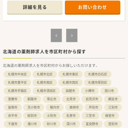
師1名と事務1名の体制で業務に集中できます。
詳細を見る
お問い合わせ
■店舗は五稜郭の目の前に位置しており、地域に根差した医療機
関からの処方箋に応需している薬局です。
【勤務実態について】
■年間休日120日以上で、近隣の複数店舗でのヘルプ体制が整備
されており有給休暇も取得しやすい環境です。
■育児休業・育児短時間勤務制度の取得率が100%であり、復帰
率も96%と子育て世代が働きやすいです。
■地域加算手当が厚く設定されている北海道の店舗であり、稼ぎ
北海道の薬剤師求人を市区町村から探す
たいという志向の方にも魅力的な勤務地です。
北海道の薬剤師求人を市区町村からお探しいただけます。
【こんな方が活躍中】
■患者さま一人ひとりにじっくりと向き合い、丁寧な服薬指導を
札幌市中央区
札幌市北区
札幌市東区
札幌市白石区
実践したいと考える方が活躍できます。
■将来的にマネジメント職や専門性の高いスペシャリストを目
札幌市豊平区
札幌市南区
札幌市西区
札幌市厚別区
指したいという向上心のある方が成長できる環境です。
札幌市手稲区
札幌市清田区
函館市
小樽市
旭川市
■仕事と家庭を両立したいと考える子育て世代の薬剤師が多数
在籍しています。
室蘭市
釧路市
帯広市
北見市
岩見沢市
網走市
【法人特徴について】
留萌市
苫小牧市
稚内市
美唄市
芦別市
江別市
■東証プライム上場企業として、大学病院門前やドラッグストア
赤平市
紋別市
士別市
名寄市
三笠市
根室市
併設店など全国に350店舗を展開しています。
■調剤業界で初めてM&Aをスタートさせた企業であり、今後も
千歳市
滝川市
砂川市
深川市
富良野市
登別市
新規出店とM&Aで成長が見込めます。