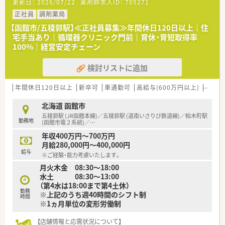
更新日：
2026/07/22
薬剤師求人ID：
705271
■東証プライム上場、全国に150店舗以上展開している薬局で
す。
正社員
調剤薬局
■大学病院の門前をはじめ、ドラッグストア併設店やコンビニ併
【函館市/五稜郭駅】≪正社員募集≫年間休日120日以上｜住
設店など、
宅手当あり｜循環器クリニック門前｜育休・育短取得率
様々な形態の薬局を全国に展開しており、ご自身の興味に合わ
100%｜経営安定チェーン
せて働けます。
■ほぼ全店で「座り投薬」のため、患者様にしっかりと向き合っ
検討リストに追加
て服薬指導ができます。
■年間休日は120日以上！近隣に複数店舗展開しており、
ヘルプ体制も整っているので、有休もとりやすい環境です。
年間休日120日以上
新卒可
車通勤可
高給与(600万円以上)
寮・借
北海道 函館市
五稜郭駅 (JR函館本線)／五稜郭駅 (道南いさりび鉄道線)／柏木町駅
勤務地
(函館市電２系統)／
…
年収400万円～700万円
月給280,000円～400,000円
給与
※ご経験・能力考慮いたします。
月火木金 08:30～18:00
水土 08:30～13:00
（第4水は18:00まで第4土休）
勤務
※上記のうち週40時間のシフト制
時間
※1ヵ月単位の変形労働制
【店舗情報と応需状況について】