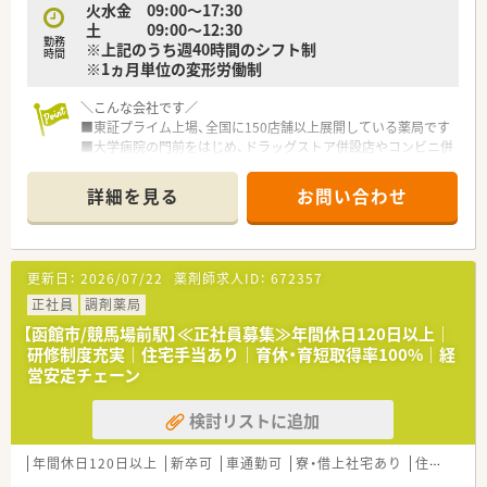
火水金 09:00～17:30
土 09:00～12:30
勤務
※上記のうち週40時間のシフト制
時間
※1ヵ月単位の変形労働制
＼こんな会社です／
■東証プライム上場、全国に150店舗以上展開している薬局です
■大学病院の門前をはじめ、ドラッグストア併設店やコンビニ併
設店など、
様々な形態の薬局を全国に展開しており、ご自身の興味に合わ
詳細を見る
お問い合わせ
せて働けます
■ほぼ全店で「座り投薬」のため、患者様にしっかりと向き合っ
て服薬指導ができます
■年間休日は120日以上！近隣に複数店舗展開しており、
更新日：
2026/07/22
薬剤師求人ID：
672357
ヘルプ体制も整っているので、有休もとりやすい環境です
■それぞれのキャリアに応じて【マネジメント】と
正社員
調剤薬局
専門性を極める【スペシャリスト】の2つのコースが用意されて
【函館市/競馬場前駅】≪正社員募集≫年間休日120日以上｜
おり、
研修制度充実｜住宅手当あり｜育休・育短取得率100%｜経
自己実現が叶えやすい体制です
営安定チェーン
＼福利厚生について／
検討リストに追加
■薬剤師資格以外の資格に対しても手当を支給！
対象は「アロマテラピー検定」などにも及び、
ご自身の興味を伸ばすことの出来る体制です
年間休日120日以上
新卒可
車通勤可
寮・借上社宅あり
住宅補助(手当)あり
■LTD制度あり！