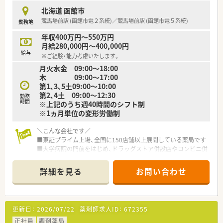
病気やケガなどで働けないときの生活費をサポートしてくれ
北海道 函館市
る制度です
競馬場前駅 (函館市電２系統)／競馬場前駅 (函館市電５系統)
勤務地
■住宅手当は20,000～40,000円支給（要件あり）
■産休･育休の取得率100%、復帰率96%！
年収400万円～550万円
復帰出来る環境づくりにも注力されています
月給280,000円～400,000円
給与
※ご経験・能力考慮いたします。
＼研修等について／
月火水金 09:00～18:00
■定期的な勉強会や外部研修にも積極的に参加のため、
木 09:00～17:00
薬剤師としての力が付けられる環境で鵜s
第1､3､5土09:00～10:00
■2年に1度、社員によって企画・運営される学術大会も実施！。
第2､4土 09:00～12:30
■中堅社員研修や管理者研修など、階層別での研修プログラムの
勤務
時間
※上記のうち週40時間のシフト制
ほか、
※1ヵ月単位の変形労働制
薬局内での勉強会、学術大会への参加など、幅広い学びの場が
あります
＼こんな会社です／
■東証プライム上場、全国に150店舗以上展開している薬局です
■大学病院の門前をはじめ、ドラッグストア併設店やコンビニ併
設店など、
様々な形態の薬局を全国に展開しており、ご自身の興味に合わ
詳細を見る
お問い合わせ
せて働けます
■ほぼ全店で「座り投薬」のため、患者様にしっかりと向き合っ
て服薬指導ができます
■年間休日は120日以上！近隣に複数店舗展開しており、
更新日：
2026/07/22
薬剤師求人ID：
672355
ヘルプ体制も整っているので、有休もとりやすい環境です
■それぞれのキャリアに応じて【マネジメント】と
正社員
調剤薬局