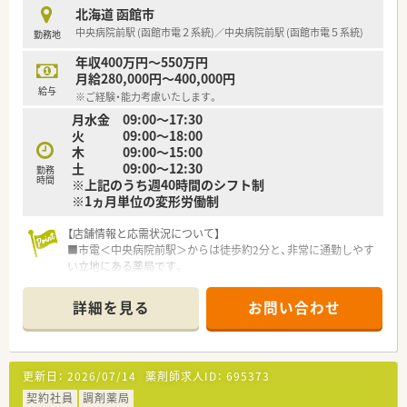
へのステップアップが目指せます。
北海道 函館市
■専門性を高めたい方には「外来がん治療認定薬剤師」など資格
中央病院前駅 (函館市電２系統)／中央病院前駅 (函館市電５系統)
勤務地
取得支援制度も整っています。
年収400万円～550万円
【こんな方が活躍中】
月給280,000円～400,000円
■育児休業取得率100%、復帰率96%の実績があり、子育てと仕
給与
※ご経験・能力考慮いたします。
事を両立している方が活躍中です。
月水金 09:00～17:30
■健康サポート薬局や在宅業務に力を入れているため、地域医療
火 09:00～18:00
に貢献したい方が活躍しています。
木 09:00～15:00
■病院研修や資格取得支援制度を活用し、専門性を高めスキルア
土 09:00～12:30
ップしている方が多く在籍します。
勤務
時間
※上記のうち週40時間のシフト制
※1ヵ月単位の変形労働制
【店舗情報と応需状況について】
■市電＜中央病院前駅＞からは徒歩約2分と、非常に通勤しやす
い立地にある薬局です。
■主な応需科目は内科と循環器科で、処方箋枚数は1日あたり30
枚から40枚程度です。
詳細を見る
お問い合わせ
■薬剤師1.5名と事務員1.5名の体制で、個人宅1件の在宅業務に
も対応しています。
【求人情報について】
更新日：
2026/07/14
薬剤師求人ID：
695373
■年間休日は120日以上と充実しており、プライベートとの両立
が図りやすい環境です。
契約社員
調剤薬局