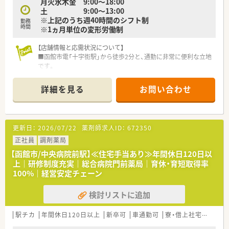
月火水木金 9:00～18:00
■定期的な勉強会や外部研修にも積極的に参加のため、
土 9:00～13:00
薬剤師としての力が付けられる環境で鵜s
※上記のうち週40時間のシフト制
■2年に1度、社員によって企画・運営される学術大会も実施！。
勤務
時間
※1ヵ月単位の変形労働制
■中堅社員研修や管理者研修など、階層別での研修プログラムの
ほか、
薬局内での勉強会、学術大会への参加など、幅広い学びの場が
【店舗情報と応需状況について】
あります
■函館市電「十字街駅」から徒歩2分と、通勤に非常に便利な立地
です。
■応需科目は眼科がメインで、その他に施設在宅を1件担当して
おり、処方箋枚数は1日約80枚です。
詳細を見る
お問い合わせ
■薬剤師と事務スタッフが少数精鋭で、日々の業務で密に連携を
取り合いながら運営しています。
【勤務実態について】
更新日：
2026/07/22
薬剤師求人ID：
672350
■年間休日は120日以上（昨年実績120日）が確保されており、休
暇制度も充実しています。
正社員
調剤薬局
■育児休業の取得率は100%、復帰率も96%と、ライフイベント
【函館市/中央病院前駅】≪住宅手当あり≫年間休日120日以
を経ても長く働きやすい環境です。
上｜研修制度充実｜総合病院門前薬局｜育休・育短取得率
■健康サポート薬局や在宅業務に力を入れているため、地域医療
100%｜経営安定チェーン
に貢献したい方が活躍しています。
検討リストに追加
【想定されるキャリアイメージ】
■ご自身の志向性に合わせ「マネジメントキャリア」と「スペシ
ャリストキャリア」を選択可能です。
駅チカ
年間休日120日以上
新卒可
車通勤可
寮・借上社宅あり
住
■マネジメントとしては、エリア長、スーパーバイザー、支店長