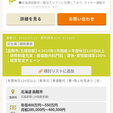
■北海道函館市＜鍛冶エリア＞に位置しており、マイカー通勤が
可能です（店舗駐車場有・無料）。
■応需科目は主に内科と循環器科で、在宅業務として個人宅4件
も担当しています。
詳細を見る
お問い合わせ
■1日の処方箋枚数は約80枚で、薬剤師3名と医療事務1.8名の体
制で対応しています。
【想定されるキャリアイメージ】
更新日：
2026/07/22
薬剤師求人ID：
672425
■ご自身の志向に合わせ、マネジメントとスペシャリストの2つ
のキャリアコースが選べます。
正社員
調剤薬局
■階層別研修やe-Learningなど、スキルアップを支援する幅広
【函館市/五稜郭駅】≪2025年1月開局≫年間休日120日以上
い学びの場があります。
｜研修制度充実｜循環器内科門前｜育休・育短取得率100%
■病院研修への参加や「外来がん治療認定薬剤師」など専門資格
｜経営安定チェーン
の取得もサポートします。
検討リストに追加
【こんな方にオススメ】
■年間休日120日以上、残業少なめなので、仕事と私生活を両立
させたい方におすすめです。
年間休日120日以上
新卒可
車通勤可
寮・借上社宅あり
住宅補助(手当)あり
■育休復帰率96%の実績があり、子育て中の方や将来的に家庭
を持つ方にも最適です。
北海道 函館市
■安定した経営基盤と充実した福利厚生（LTD制度や住宅手当な
五稜郭駅 (JR函館本線)
勤務地
ど）を求める方にも適しています。
年収400万円～550万円
【やりがい/おすすめポイント】
月給280,000円～400,000円
■勤務コースを「自宅通勤」「狭域」「広域」「全国」の4つから選択
給与