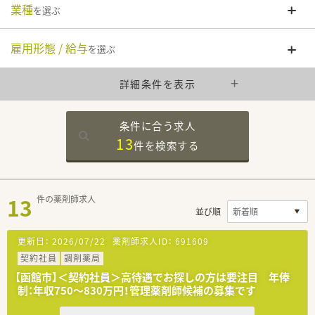
業種
を選ぶ
雇用形態 / 給与
を選ぶ
詳細条件を表示
条件に合う求人
13
件を
検索する
13
件の薬剤師求人
並び順
更新日：
2026/07/22
薬剤師求人ID：
691609
契約社員
調剤薬局
【函館市】＜契約社員＞高待遇でお探しの方は要注目 年俸
制：年収750～830万円！管理薬剤師候補の募集です