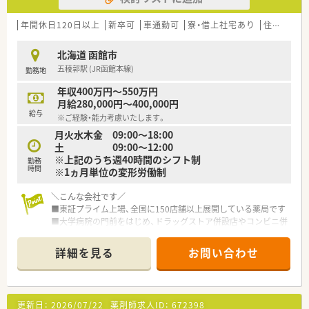
対象は「アロマテラピー検定」などにも及び、
ご自身の興味を伸ばすことの出来る体制です
年間休日120日以上
新卒可
車通勤可
寮・借上社宅あり
住宅補助(手当)あり
■LTD制度あり！
病気やケガなどで働けないときの生活費をサポートしてくれ
北海道 函館市
る制度です
五稜郭駅 (JR函館本線)
勤務地
■住宅手当は20,000～40,000円支給（要件あり）
■産休･育休の取得率100%、復帰率96%！
年収400万円～550万円
復帰出来る環境づくりにも注力されています
月給280,000円～400,000円
給与
※ご経験・能力考慮いたします。
＼研修等について／
月火水木金 09:00～18:00
■定期的な勉強会や外部研修にも積極的に参加のため、
土 09:00～12:00
薬剤師としての力が付けられる環境で鵜s
※上記のうち週40時間のシフト制
■2年に1度、社員によって企画・運営される学術大会も実施！。
勤務
時間
※1ヵ月単位の変形労働制
■中堅社員研修や管理者研修など、階層別での研修プログラムの
ほか、
薬局内での勉強会、学術大会への参加など、幅広い学びの場が
＼こんな会社です／
あります
■東証プライム上場、全国に150店舗以上展開している薬局です
■大学病院の門前をはじめ、ドラッグストア併設店やコンビニ併
設店など、
様々な形態の薬局を全国に展開しており、ご自身の興味に合わ
詳細を見る
お問い合わせ
せて働けます
■ほぼ全店で「座り投薬」のため、患者様にしっかりと向き合っ
て服薬指導ができます
■年間休日は120日以上！近隣に複数店舗展開しており、
更新日：
2026/07/22
薬剤師求人ID：
672398
ヘルプ体制も整っているので、有休もとりやすい環境です