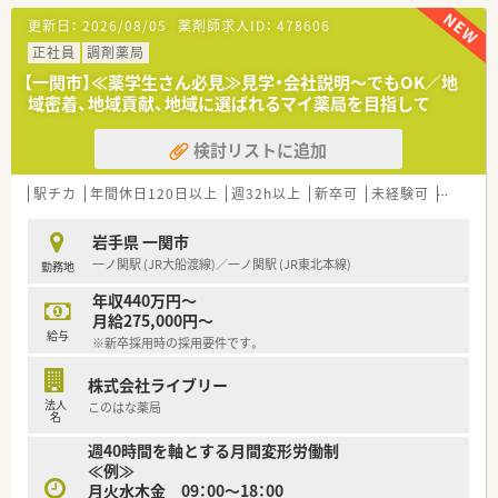
更新日：
2026/08/05
薬剤師求人ID：
478606
【法人特徴について】
■国内の小売業界で圧倒的なシェアを誇る大手グループが運営
正社員
調剤薬局
しており、非常に安定した経営基盤と福利厚生が大きな魅力で
【一関市】≪薬学生さん必見≫見学・会社説明～でもOK／地
す。
域密着、地域貢献、地域に選ばれるマイ薬局を目指して
■ショッピングモールを地域医療の拠点と捉え、衣食住の全てか
ら健康をトータルサポートする事業を展開しております。
検討リストに追加
■地域社会のニーズを先取りするヘルスケアステーションとし
て、薬剤師が中心となって健康づくりに寄与できる組織です。
駅チカ
年間休日120日以上
週32h以上
新卒可
未経験可
ブラン
【こんな方にオススメ】
■今の職場よりも休日数を増やしたい方や、決まった時期に長い
岩手県 一関市
連休を取って趣味の時間を充実させたい方に強く推奨します。
一ノ関駅 (JR大船渡線)／一ノ関駅 (JR東北本線)
勤務地
■将来的に薬局運営以外のキャリアも視野に入れており、大手企
業の基盤を活かして多様な職種に挑戦したい意欲的な方です。
年収440万円～
■充実した住宅助成や子女教育手当などの福利厚生を重視し、生
月給275,000円～
活の基盤を安定させながら長く働き続けたい方に最適です。
給与
※新卒採用時の採用要件です。
株式会社ライブリー
法人
このはな薬局
名
週40時間を軸とする月間変形労働制
≪例≫
月火水木金 09：00～18：00