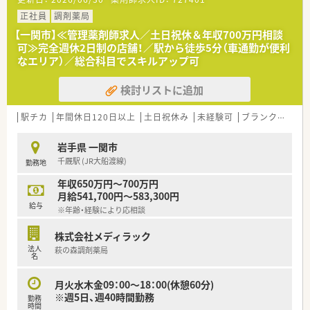
900枚から950枚程度の枚数を安定して応需しています。
■現在は常勤2名に加えてパートと派遣各1名の計4名体制で、協
正社員
調剤薬局
力しながら日々の業務を円滑に進めている職場です。
【一関市】≪管理薬剤師求人／土日祝休＆年収700万円相談
可≫完全週休2日制の店舗！／駅から徒歩5分（車通勤が便利
【法人特徴について】
なエリア）／総合科目でスキルアップ可
■国内最大級の小売業グループとして強固な経営基盤を誇り、全
国のショッピングモール内に薬局を展開しています。
検討リストに追加
■ショッピングモールを地域医療の拠点と捉えて、調剤を核とし
た健康のトータルサポートを積極的に推進しています。
■ヘルス＆ビューティーケア事業を最重要事業の一つと位置づ
駅チカ
年間休日120日以上
土日祝休み
未経験可
ブランク可
残
け、地域社会のニーズを先取りした店舗運営が特徴です。
岩手県 一関市
【こんな方が活躍中】
千厩駅 (JR大船渡線)
勤務地
■幅広い年代の薬剤師が在籍しており、それぞれのライフスタイ
ルに合わせて働き方を選択しながら活躍しています。
年収650万円～700万円
■調剤だけでなくOTC販売を通じてカウンセリング力を磨き、地
月給541,700円～583,300円
域の方々から頼られる存在を目指す方が多い環境です。
給与
※年齢・経験により応相談
■結婚や出産といったライフイベントを経ても、会社の充実した
支援制度を活用しながら正社員として継続しています。
株式会社メディラック
法人
萩の森調剤薬局
名
月火水木金09：00～18：00(休憩60分)
※週5日、週40時間勤務
勤務
時間