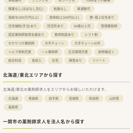
未経験可
ブランク可
Ｗワーク可
~18時までの職場
残業なし(ほぼなし含む)
転勤なし
車通勤可
高給与(600万円以上)
高時給(2,500円以上)
寮・借上社宅あり
住宅補助(手当)あり
託児所あり
60歳以上可
管理薬剤師
認定薬剤師取得支援あり
教育制度あり
シフト制
かかりつけ薬剤師
大手チェーン
大手チェーン以外
ヘルプ体制充実
一人薬剤師
生活環境充実
新幹線近く
総合科目
高収入
在宅
積雪あり
リゾート
北海道/東北エリアから探す
北海道/東北の薬剤師求人をエリアからお探しいただけます。
北海道
青森県
岩手県
宮城県
秋田県
山形県
福島県
一関市の薬剤師求人を法人名から探す