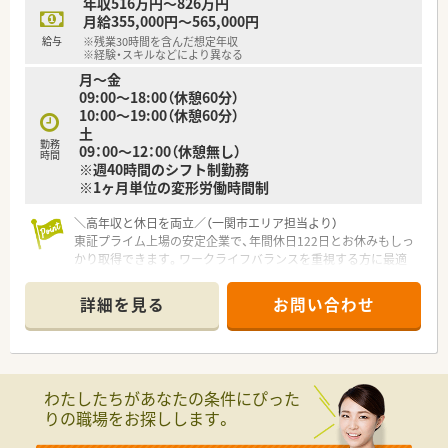
年収516万円～826万円
月給355,000円～565,000円
給与
※残業30時間を含んだ想定年収
※経験・スキルなどにより異なる
月～金
09:00～18:00（休憩60分）
10:00～19:00（休憩60分）
土
勤務
09：00～12：00（休憩無し）
時間
※週40時間のシフト制勤務
※1ヶ月単位の変形労働時間制
＼高年収と休日を両立／（一関市エリア担当より）
東証プライム上場の安定企業で、年間休日122日とお休みもしっ
かり取得できます。ワークライフバランスを重視する方に最適
です。
＊------------------------------------------＊
詳細を見る
お問い合わせ
【店舗情報と応需状況について】
■最寄り駅から徒歩約10分という好立地にあり、公共交通機関
でも自家用車でも非常に通勤がしやすい薬局です。
■近隣にある地域基幹の総合病院から複数科目を応需しており、
わたしたちがあなたの条件にぴった
1日の平均処方箋枚数は約80枚と深く学べる環境です。
りの職場をお探しします。
■薬剤師5名と医療事務4名の手厚い人員体制を整備しているた
め、一人ひとりが落ち着いて日々の業務に取り組めます。