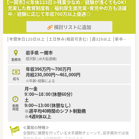
【一関市】≪年休123日≫残業少なめ／経験が浅くてもOK！
す。
充実した教育制度有／福利厚生面充実・育児中の方も活躍
■人物重視の採用を行っており年齢や経験に不安がある方でも
中／経験に応じて年収700万以上優遇◎
積極的に検討していただける受け入れ幅の広い風通しの良い職
場です。
検討リストに追加
■周囲のスタッフと連携しながら患者様に寄り添った丁寧な対
応ができるコミュニケーション能力の高い方を歓迎しておりま
す。
年間休日120日以上
土日休み(相談可含む)
週32h以上
新卒可
未経
【法人特徴について】
岩手県 一関市
■岩手県を中心に40店舗以上を展開しており地域に根ざしたか
摺沢駅 (JR大船渡線)
勤務地
かりつけ機能として事業を展開している地元密着型の企業で
す。
年収396万円～700万円
■患者様の求めるものに合わせて地域生活に溶け込み親しみを
月給230,000円～461,000円
持っていただける明るく和やかな空間づくりをモットーとして
給与
※年齢・経験による
います。
月～金
■東北地方の調剤業界でいち早く国際的な品質保証規格を取得
9：00～18：00（休憩60分）
するなど常にサービスの向上に努めている信頼性の高い企業で
土
す。
9:00～13:00（休憩なし）
勤務
時間
※週平均40時間のシフト制勤務
【求人情報について】
※4週8休以上
■正社員としての募集であり調剤や監査および服薬指導といっ
た基本的な薬剤師業務全般を幅広く担当していただく予定で
す。
≪薬局の特徴≫
■年収はこれまでのご経験や年齢などを考慮して448万円から
全国的に展開を行っている大手調剤チェーンで、岩手県内では当
最高700万円の間で決定されるため収入アップも目指せます。
薬局を含め、8店舗展開しております。