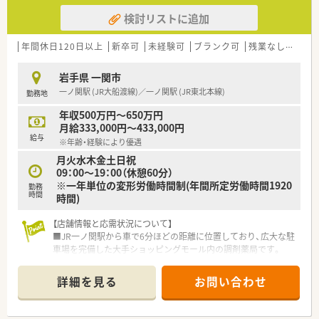
検討リストに追加
年間休日120日以上
新卒可
未経験可
ブランク可
残業なし(ほぼなし含む)
岩手県 一関市
一ノ関駅 (JR大船渡線)／一ノ関駅 (JR東北本線)
勤務地
年収500万円～650万円
月給333,000円～433,000円
給与
※年齢・経験により優遇
月火水木金土日祝
09：00～19：00（休憩60分）
※一年単位の変形労働時間制(年間所定労働時間1920
勤務
時間
時間)
【店舗情報と応需状況について】
■JR一ノ関駅から車で6分ほどの距離に位置しており、広大な駐
車場を完備した大手ショッピングモール内の調剤薬局です。
■周辺にある複数の医療機関から総合科目の処方箋を面で応需
しており、毎月約800枚という豊富な処方箋数に対応していま
詳細を見る
お問い合わせ
す。
■面分業がメインのため、取り扱う医薬品の品目数が非常に多
く、幅広い処方知識を吸収しながらスキルアップを目指せます。