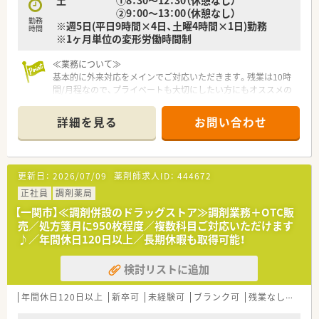
土 ①8：30～12：30（休憩なし）
②9：00～13：00（休憩なし）
勤務
※週5日(平日9時間×4日、土曜4時間×1日)勤務
時間
※1ヶ月単位の変形労働時間制
≪業務について≫
基本的に外来対応をメインでご対応いただきます。残業は10時
間/月程なので、プライベートも大切にしたい方にもオススメの
職場環境。患者様とお薬のこと以外のお話もできる環境で、コミ
ュニケーションを大事にしています。
詳細を見る
お問い合わせ
≪同社について≫
ご家族で経営されており、長年にわたり地域医療を支えてきまし
た。ご利用くださる患者様とのコミュニケーションを大事に、薬
更新日：
2026/07/09
薬剤師求人ID：
444672
剤師としてのやりがいも感じられる職場環境です。穏やかな女
性の代表で、お話もしやすいので、すぐに職場にも馴染みやすい
正社員
調剤薬局
環境と感じます。
【一関市】≪調剤併設のドラッグストア≫調剤業務＋OTC販
売／処方箋月に950枚程度／複数科目ご対応いただけます
≪薬局の雰囲気≫
♪／年間休日120日以上／長期休暇も取得可能！
待合室も広く、清潔感のある店内です。従業員同士もしっかり連
携が取れており、どちらかというと穏やかな雰囲気の薬局です。
検討リストに追加
女性の割合が多い職場で、子育て世代の社員の方もいらっしゃ
り、長期的にみて働きやすい職場環境を重視している会社様で
す。
年間休日120日以上
新卒可
未経験可
ブランク可
残業なし(ほぼなし含む)