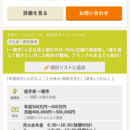
■昇給は年に1回設けられており賞与も年に2回支給されるほか
綺麗で清潔感のある店内で、コミュニケーションをよく取り合っ
役職手当や通勤手当など各種手当も充実している環境です。
ている薬局です。また、在宅医療にも積極的に取り組んでいるた
詳細を見る
お問い合わせ
め、在宅医療のご経験がなくてもご興味がある方は、ぜひご応募
ください！
≪業務内容≫
更新日：
2026/07/09
薬剤師求人ID：
407846
調剤・監査・服薬指導をメインに行ってもらい、ご経験やご希望次
第で在宅医療にも携わっていただきます。
正社員
調剤薬局
【一関市】≪正社員≫整形外科・内科/店舗の異動無し！腰を据
≪充実の制度①≫
えて働きたい方にお勧めの職場。ブランクのある方も歓迎！
『プラチナくるみんマーク』や『えるぼしマーク』を取得してお
り、1日2回以内、1回30分の育児時間（有給）や、看護休暇、時短勤
検討リストに追加
務、育児助成金など育児にも理解のある薬局です。そのため、子
育て中の薬剤師さんもご活躍いただけるため、おすすめです。
また、独自の休暇制度をとっており、連続5日休暇を取得できる
年間休日120日以上
土日休み(相談可含む)
週休2.5日以上
未経験可
連続休暇制度、傷病時などに失効した有休を活用できるサポート
休暇などがあるため、年間休日123日としっかり休めます。
岩手県 一関市
一ノ関駅 (JR東北本線)
勤務地
≪充実の制度②≫
安心してスキルアップができる教育制度があります。階層別研
年収500万円～600万円
修、カフェテリア研修、学術大会、新入社員研修（5か月）など経験
月給400,000円～500,000円
が浅くても充実している研修制度で、今後のキャリアプランをバ
給与
ご経験やスキルにより優遇
ックアップいたします！
月火水木金 8：30～18：30（休憩60分）