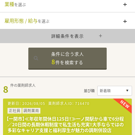
業種
を選ぶ
雇用形態 / 給与
を選ぶ
詳細条件を表示
条件に合う求人
8
件を
検索する
8
件の薬剤師求人
並び順
更新日：
2026/08/05
薬剤師求人ID：
716470
正社員
調剤薬局
【一関市】≪年収年間休日125日！≫一ノ関駅から車で6分程
／20日間の長期休暇制度で私生活も充実！大手ならではの
多彩なキャリア支援と福利厚生が魅力の調剤併設店