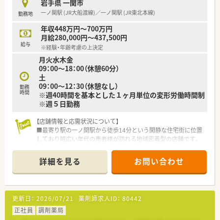
岩手県 一関市
一ノ関駅 (JR大船渡線)／一ノ関駅 (JR東北本線)
勤務地
年収448万円～700万円
月給280,000円～437,500円
給与
※経験・年齢考慮の上決定
月火水木金
09：00～18：00（休憩60分）
土
09：00～12：30（休憩なし）
勤務
時間
※週40時間を基本とした１ヶ月単位の変形労働時間制
※週５日勤務
【店舗情報と応需状況について】
■最寄り駅の一ノ関駅から徒歩14分という閑静な住宅街に位置
しており幅広い年代の患者様が訪れる地域密着型の店舗です。
■内科や整形外科を中心に小児科の処方箋も応需しており1日あ
たり約100枚の処方箋を薬剤師5名と事務4名で対応します。
詳細を見る
お問い合わせ
■近隣のクリニックからの処方箋がメインであり地域の医療ニ
ーズに応える質の高いサービスを提供している魅力的な環境で
す。
更新日：
2026/07/21
薬剤師求人ID：
80442
【募集背景と求める人物像について】
■現在は欠員補充のための募集を行っており地域医療に貢献し
正社員
調剤薬局
ながら長く勤務していただける協調性のある方を求めておりま