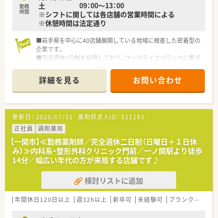
土 09：00～13：00
勤務
時間
※シフトに関しては各店舗の営業時間による
※休憩時間は法定通り
■岩手県を中心に40店舗展開している地域に根差した密着型の
企業です。
■完全週休2日制を採用しており、ワークライフバランスに重点
を置いている企業です。
■新卒採用も積極的に行っており、若手も活躍できる環境は整っ
詳細を見る
お問い合わせ
ております。
■教育制度は集合研修やEラーニングを活用しております。
更新日：
2026/07/31
薬剤師求人ID：
511283
正社員
調剤薬局
【一関市】≪勤務薬剤師／完全週休二日制（日曜日＋１日休
み）≫内科系・整形外科クリニック門前／一ノ関駅より徒歩
14分／幅広い年代の方が来局する店舗です♪
検討リストに追加
年間休日120日以上
週32h以上
新卒可
未経験可
ブランク可
残業