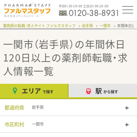
平日9：30-19：00 土日10：00-19：00
薬剤師の転職・求人サイト ファルマスタッフ
岩手県
一関市
年間休日12
一関市（岩手県）の年間休日
120日以上
の薬剤師転職・求
人情報一覧
エリア
駅
で探す
から探す
都道府県
岩手県
市区町村
一関市