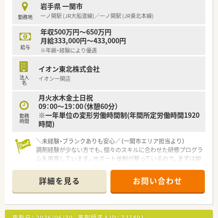
岩手県 一関市
一ノ関駅 (JR大船渡線)／一ノ関駅 (JR東北本線)
勤務地
年収500万円～650万円
月給333,000円～433,000円
給与
※年齢・経験により優遇
イオン東北株式会社
法人
イオン一関店
名
月火水木金土日祝
09：00～19：00（休憩60分）
※一年単位の変形労働時間制(年間所定労働時間1920
勤務
時間
時間)
＼未経験・ブランクありも安心／（一関市エリア担当より）
調剤経験が少ない方でも、個々のスキルに合わせた研修プログラ
ムを用意しています。サポート体制が整っているので、まずは相
談から一歩踏み出してみませんか。
＊------------------------------------------＊
詳細を見る
お問い合わせ
【店舗情報と応需状況について】
■最寄り駅から車で10分ほどの場所に位置している、利便性の
高い大型ショッピングセンター内にある調剤薬局です。
■処方箋は面応需で総合科目を取り扱っており、月間でおよそ
更新日：
2026/06/30
薬剤師求人ID：
727401