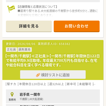
【店舗情報と応需状況について】
■最寄り駅であるJR大船渡線の千厩駅から徒歩約5分と、通勤に
大変便利な立地にあります。
■近隣の病院から総合科目の処方箋を応需しており、1日に平均
して40～50枚に対応します。
詳細を見る
お問い合わせ
■薬剤師は常勤2名、事務員4名が在籍しており、互いに協力しな
がら業務を進める体制です。
【募集背景と求める人物像について】
更新日：
2026/08/06
薬剤師求人ID：
658382
■管理薬剤師の退職に伴い後任候補の募集になります。スキル・
経験を考慮し高年収でのオファーとなります。
正社員
調剤薬局
■地域に根差し、患者様のために腰を据えて長く勤務していただ
【一関市/千厩駅】≪正社員≫【一関市/千厩駅】年間休日122日
ける方を歓迎いたします。
で有給平均9.9日取得。年収最大700万円も目指せる、在宅
■会社の方向性や変化に対して柔軟に対応し、チームワークを大
や総合科目を深く学べる環境です。
切にできる方を求めています。
検討リストに追加
【職場環境と雰囲気】
■ノルマなどはなく、落ち着いた雰囲気の職場でご自身のペース
で業務に取り組むことが可能です。
駅チカ
年間休日120日以上
週32h以上
新卒可
未経験可
ブラン
■社長が定期的に店舗を巡回するため、経営層との距離が近く、
現場の声を届けやすいです。
岩手県 一関市
■店舗によって雰囲気は異なりますが、風通しが良く、スタッフ
千厩駅 (JR大船渡線)
勤務地
間のコミュニケーションも良好です。