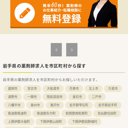
【法人特徴について】
■医療や介護など5つの事業を柱とした健康の総合商社として、
地域に住む人々の健康を包括的に支援している大手法人です。
■20年以上前から在宅医療の先駆けとして取り組み、豊富な対
応実績と独自のノウハウをしっかりと築き上げてきました。
■5年先を歩く薬局を目指し、ドライブスルー薬局の導入など、
時代に合わせた先進的な取り組みを次々と進めています。
【こんな方にオススメ】
■総合病院門前の薬局で多様な処方箋を応需し、薬剤師としての
対応力をさらに磨き上げたい方にとてもオススメです。
■豊富なノウハウがある環境で在宅医療に深く携わり、地域医療
岩手県の薬剤師求人を市区町村から探す
の第一線で貢献したい方に最適な求人案件です。
■福利厚生が充実した大手の環境のもとで、ワークライフバラン
岩手県の薬剤師求人を市区町村からお探しいただけます。
スを重視しながら長く腰を据えて働きたい方に最適です。
盛岡市
宮古市
大船渡市
花巻市
北上市
久慈市
遠野市
一関市
陸前高田市
釜石市
二戸市
八幡平市
奥州市
滝沢市
岩手郡雫石町
岩手郡岩手町
紫波郡紫波町
紫波郡矢巾町
和賀郡西和賀町
気仙郡住田町
上閉伊郡大槌町
下閉伊郡山田町
下閉伊郡田野畑村