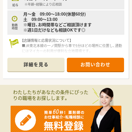
が浅くても充実している研修制度で、今後のキャリアプランをバ
※年齢・経験により応相談
給与
ックアップいたします！
月〜金 09:00～18:00(休憩60分)
土 09:00〜13:00
※曜日、お時間帯などご相談頂けます
勤務
時間
※週1日だけなども相談OKです◎
【店舗情報と応需状況について】
■JR東北本線の一ノ関駅から車で5分ほどの場所に位置し、通勤
にはマイカーの利用が便利な立地環境です。
■近隣の基幹病院から内科や整形外科など多岐にわたる処方箋
を1日平均80枚ほど応需している店舗です。
詳細を見る
お問い合わせ
■常勤の薬剤師が3名在籍しており、事務スタッフとも連携しな
がら円滑に業務を進めている安心の体制です。
【法人特徴について】
■市内に3店舗を展開し、地域医療に深く根差した薬局運営を行
わたしたちがあなたの条件にぴった
っている安定性の高い企業です。
りの職場をお探しします。
■30代から40代の社員が中心となり、活気ある雰囲気の中で新
しい取り組みにも積極的です。
■医師会や薬剤師会との連携が強く、在宅医療への対応など地域
での役割を重視しています。
【求人情報について】
■曜日・時間も柔軟に相談可！週1日からでも勤務OKのパート求