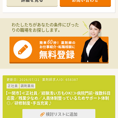
■薬剤師は常勤3名、医療事務は4名が在籍しており、一人ひとり
の業務負担が少なく、協力し合える環境です。
【募集背景と求める人物像について】
■地域医療への貢献をさらに強化するための増員募集となり、共
わたしたちがあなたの条件にぴった
に成長していける新しい仲間を心待ちにしています。
りの職場をお探しします。
■未経験の方やブランクがある方も歓迎しており、充実した研修
制度のもとで学びたいという意欲のある方を求めています。
■患者様やスタッフとのコミュニケーションを大切にし、チーム
ワークを尊重しながら前向きに業務に取り組める方を募集しま
す。
【勤務実態について】
■月間の平均残業時間は5時間程度と非常に少なく、定時退社が
基本のため、終業後の予定も立てやすいです。
■土曜日の営業は第1・第3週のみとなっているため、月に2回は
土日連休の取得が可能で、リフレッシュできます。
更新日：
2026/07/21
薬剤師求人ID：
658387
■薬剤師3名、事務4名という手厚い人員配置により、急な休みに
正社員
調剤薬局
も対応しやすく、お互いに助け合える職場です。
【一関市】≪正社員／経験浅い方もOK！≫病院門前・複数科目
【法人特徴について】
応需／残業少なめ／人員体制整っているためサポート体制
■「健康の総合商社」として医療・介護・福祉など5つの領域で事
◎／研修制度・手当充実♪
業を展開し、地域社会の健康を多角的に支えています。
■「5年先を歩く薬局」をビジョンに掲げ、ドライブスルーや無菌
検討リストに追加
調剤室の設置など、常に新しい薬局のあり方を追求しています。