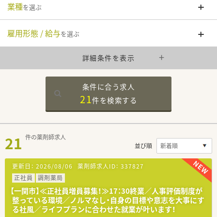
業種
を選ぶ
雇用形態 / 給与
を選ぶ
詳細条件を表示
条件に合う求人
21
件を
検索する
21
件の薬剤師求人
並び順
更新日：
2026/08/06
薬剤師求人ID：
337827
正社員
調剤薬局
【一関市】≪正社員増員募集！≫17：30終業／人事評価制度が
整っている環境／ノルマなし・自身の目標や意志を大事にす
る社風／ライフプランに合わせた就業が叶います！