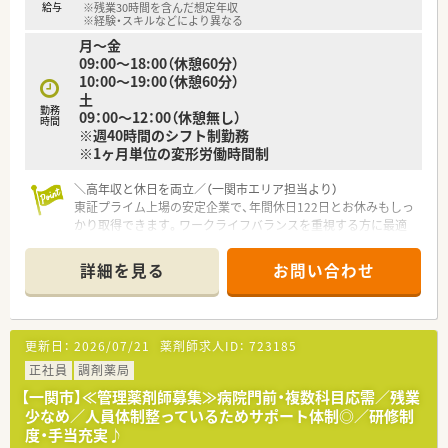
給与
※残業30時間を含んだ想定年収
※経験・スキルなどにより異なる
月～金
09:00～18:00（休憩60分）
10:00～19:00（休憩60分）
土
勤務
09：00～12：00（休憩無し）
時間
※週40時間のシフト制勤務
※1ヶ月単位の変形労働時間制
＼高年収と休日を両立／（一関市エリア担当より）
東証プライム上場の安定企業で、年間休日122日とお休みもしっ
かり取得できます。ワークライフバランスを重視する方に最適
です。
＊------------------------------------------＊
詳細を見る
お問い合わせ
【店舗情報と応需状況について】
■最寄り駅から徒歩約10分という好立地にあり、公共交通機関
でも自家用車でも非常に通勤がしやすい薬局です。
更新日：
2026/07/21
薬剤師求人ID：
723185
■近隣にある地域基幹の総合病院から複数科目を応需しており、
1日の平均処方箋枚数は約80枚と深く学べる環境です。
正社員
調剤薬局
■薬剤師5名と医療事務4名の手厚い人員体制を整備しているた
【一関市】≪管理薬剤師募集≫病院門前・複数科目応需／残業
め、一人ひとりが落ち着いて日々の業務に取り組めます。
少なめ／人員体制整っているためサポート体制◎／研修制
度・手当充実♪
【法人特徴について】