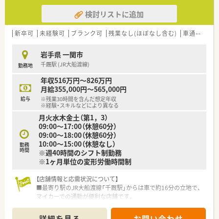
■医療や介護など5つの事業を柱とした健康の総合商社として、
検討リストに追加
地域に住む人々の健康を包括的に支援している大手法人です。
■20年以上前から在宅医療の先駆けとして取り組み、豊富な対
応実績と独自のノウハウをしっかりと築き上げてきました。
新卒可
未経験可
ブランク可
残業なし(ほぼなし含む)
車通勤可
■5年先を歩く薬局を目指し、ドライブスルー薬局の導入など、
時代に合わせた先進的な取り組みを次々と進めています。
岩手県 一関市
千厩駅 (JR大船渡線)
勤務地
【こんな方にオススメ】
■総合病院門前の薬局で多様な処方箋を応需し、薬剤師としての
年収516万円～826万円
対応力をさらに磨き上げたい方にとてもオススメです。
月給355,000円～565,000円
■豊富なノウハウがある環境で在宅医療に深く携わり、地域医療
給与
※残業30時間を含んだ想定年収
の第一線で貢献したい方に最適な求人案件です。
※経験・スキルなどにより異なる
■福利厚生が充実した大手の環境のもとで、ワークライフバラン
月火水木金土（第1，3）
スを重視しながら長く腰を据えて働きたい方に最適です。
09:00～17:00（休憩60分）
09:00～18:00（休憩60分）
10:00～15:00（休憩なし）
勤務
時間
※週40時間のシフト制勤務
※1ヶ月単位の変形労働時間制
【店舗情報と応需状況について】
■最寄り駅のJR大船渡線「千厩駅」からは車で約16分の立地で、
マイカーでの通勤が便利な店舗です。
■近隣の総合病院より、内科や整形外科、小児科などを中心に1
日約70枚の処方箋を応需しています。
詳細を見る
お問い合わせ