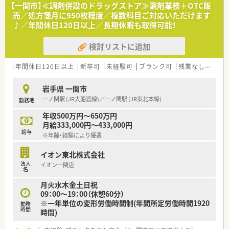
ので、横のつながり、連携もできています。お休みの取りやすさ
【一関市】≪調剤併設のドラッグストア≫調剤業務＋OTC販
にもつながっており、定着率がよく、腰を据えて働ける環境で
売／処方箋月に950枚程度／複数科目ご対応いただけます
す。
♪／年間休日120日以上／長期休暇も取得可能！
検討リストに追加
◆薬局紹介◆
内科・耳鼻科・小児科など門前以外の医療機関からも応需してい
るため、幅広く徐々に知識を身に着けることが出来ます。
年間休日120日以上
新卒可
未経験可
ブランク可
残業なし(ほぼなし含む)
処方箋枚数は1日約100枚前後で、常時3名程で対応し、無理の無
い業務負担の環境です！
岩手県 一関市
一ノ関駅 (JR大船渡線)／一ノ関駅 (JR東北本線)
勤務地
◆こんな方にオススメ◆
★転居を伴う異動がなく、地域に根差した薬局で働きたい方
年収500万円～650万円
★若手でスキルに不安があり、しっかり教えてくれる会社で働き
月給333,000円～433,000円
たい方
給与
※年齢・経験により優遇
★ヘルプ対応に抵抗がない方
★頑張った分だけ給与を受け取りたい方
イオン東北株式会社
法人
イオン一関店
名
月火水木金土日祝
09：00～19：00（休憩60分）
※一年単位の変形労働時間制(年間所定労働時間1920
勤務
時間
時間)