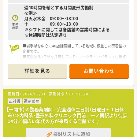
週40時間を軸とする月間変形労働制
≪例≫
月火水木金 09：00～18：00
土 09：00～13：00
勤務
時間
※シフトに関しては各店舗の営業時間による
※休憩時間は法定通り
■岩手県を中心に40店舗展開している地域に根差した密着型の
企業です。
■完全週休2日制を採用しており、ワークライフバランスに重点
を置いている企業です。
■新卒採用も積極的に行っており、若手も活躍できる環境は整っ
詳細を見る
お問い合わせ
ております。
■教育制度は集合研修やEラーニングを活用しております。
更新日：
2026/07/31
薬剤師求人ID：
511283
正社員
調剤薬局
【一関市】≪勤務薬剤師／完全週休二日制（日曜日＋１日休
み）≫内科系・整形外科クリニック門前／一ノ関駅より徒歩
14分／幅広い年代の方が来局する店舗です♪
検討リストに追加