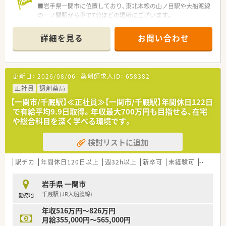
■岩手県一関市に位置しており、東北本線の山ノ目駅や大船渡線
の一ノ関駅から車で7分ほどの場所にございます。
■病院の門前に店舗を構えており、内科や心療内科を中心とした
多様な処方箋を安定して応需しているのが特徴です。
詳細を見る
お問い合わせ
■近隣の医療機関からも広く処方箋を受け付けており、多種多様
なお薬を約1200品目ほど幅広く取り揃えています。
【法人特徴について】
更新日：
2026/08/06
薬剤師求人ID：
658382
■2018年に創立された法人で、地域に根差した温かい調剤薬局
を岩手県一関市にて1店舗運営している会社です。
正社員
調剤薬局
■今後も組織としてさらなる成長を目指して前進している企業
【一関市/千厩駅】≪正社員≫【一関市/千厩駅】年間休日122日
です。
で有給平均9.9日取得。年収最大700万円も目指せる、在宅
■働くスタッフ一人ひとりを非常に大切にする代表が運営して
や総合科目を深く学べる環境です。
おり、会社全体のチームワークが抜群な点も魅力です。
検討リストに追加
【こんな方にオススメ】
■平日は18時までの勤務で残業もほぼない環境のため、ワーク
ライフバランスを最優先にしたい方に最適です。
駅チカ
年間休日120日以上
週32h以上
新卒可
未経験可
ブラン
■将来的に薬局長や管理薬剤師といった、経営や店舗運営に近い
ポストでキャリアを積みたい方におすすめです。
岩手県 一関市
■人柄を重視した温かい職場環境で、ストレスなく周囲と協調し
千厩駅 (JR大船渡線)
勤務地
ながら働きたいと考えている方にピッタリです。
年収516万円～826万円
月給355,000円～565,000円