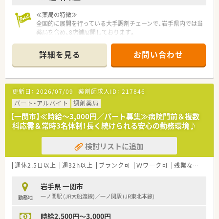
た基本的な薬剤師業務全般を幅広く担当していただく予定で
す。
≪薬局の特徴≫
■年収はこれまでのご経験や年齢などを考慮して448万円から
全国的に展開を行っている大手調剤チェーンで、岩手県内では当
最高700万円の間で決定されるため収入アップも目指せます。
薬局を含め、8店舗展開しております。
■昇給は年に1回設けられており賞与も年に2回支給されるほか
綺麗で清潔感のある店内で、コミュニケーションをよく取り合っ
役職手当や通勤手当など各種手当も充実している環境です。
ている薬局です。また、在宅医療にも積極的に取り組んでいるた
詳細を見る
お問い合わせ
め、在宅医療のご経験がなくてもご興味がある方は、ぜひご応募
ください！
≪業務内容≫
更新日：
2026/07/09
薬剤師求人ID：
217846
調剤・監査・服薬指導をメインに行ってもらい、ご経験やご希望次
第で在宅医療にも携わっていただきます。
パート・アルバイト
調剤薬局
【一関市】≪時給～3,000円／パート募集≫病院門前＆複数
≪充実の制度①≫
科応需＆常時3名体制！長く続けられる安心の勤務環境♪
『プラチナくるみんマーク』や『えるぼしマーク』を取得してお
り、1日2回以内、1回30分の育児時間（有給）や、看護休暇、時短勤
検討リストに追加
務、育児助成金など育児にも理解のある薬局です。そのため、子
育て中の薬剤師さんもご活躍いただけるため、おすすめです。
また、独自の休暇制度をとっており、連続5日休暇を取得できる
週休2.5日以上
週32h以上
ブランク可
Ｗワーク可
残業なし(ほぼなし含む)
連続休暇制度、傷病時などに失効した有休を活用できるサポート
休暇などがあるため、年間休日123日としっかり休めます。
岩手県 一関市
一ノ関駅 (JR大船渡線)／一ノ関駅 (JR東北本線)
勤務地
≪充実の制度②≫
安心してスキルアップができる教育制度があります。階層別研
時給2,500円～3,000円
修、カフェテリア研修、学術大会、新入社員研修（5か月）など経験