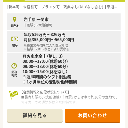
■日本薬剤師会学術大会への参加を積極的に奨励しており、最新
新卒可
未経験可
ブランク可
残業なし(ほぼなし含む)
車通勤可
の知識習得やスキルアップの機会が豊富にあります。
岩手県 一関市
千厩駅 (JR大船渡線)
勤務地
年収516万円～826万円
月給355,000円～565,000円
給与
※残業30時間を含んだ想定年収
※経験・スキルなどにより異なる
月火水木金土（第1，3）
09:00～17:00（休憩60分）
09:00～18:00（休憩60分）
10:00～15:00（休憩なし）
勤務
時間
※週40時間のシフト制勤務
※1ヶ月単位の変形労働時間制
【店舗情報と応需状況について】
■最寄り駅のJR大船渡線「千厩駅」からは車で約16分の立地で、
マイカーでの通勤が便利な店舗です。
■近隣の総合病院より、内科や整形外科、小児科などを中心に1
日約70枚の処方箋を応需しています。
詳細を見る
お問い合わせ
■薬剤師は常勤3名、医療事務は4名が在籍しており、一人ひとり
の業務負担が少なく、協力し合える環境です。