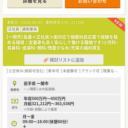
詳細を見る
お問い合わせ
【店舗情報と応需状況について】
■JR大船渡線の陸中門崎駅から車で10分ほどの国道284号線沿
いに位置し日差しが入りやすい明るい薬局です。
更新日：
2026/08/05
薬剤師求人ID：
227284
■近隣医療機関から内科や小児科や消化器科などの処方箋を1日
あたり約80枚応需し地域医療に貢献しております。
正社員
調剤薬局
■現在は常勤薬剤師2名と派遣薬剤師1名に加えて医療事務スタ
【一関市】急募≪正社員≫面対応で複数科目応需で経験を積
ッフ2名が在籍しており手厚い人員配置体制です。
める環境♪定着率も高く安心して働ける職場です/小児科・
耳鼻科・皮膚科・眼科/残業少なめ/充実の福利厚生
【法人特徴について】
■岩手県に本社を置き県内に20店舗以上を展開する地域に密着
検討リストに追加
した地場チェーンの優良薬局企業でございます。
■平均年齢は37歳と若い世代が活躍しており一人ひとりのライ
フプランに寄り添う社員思いの社風が根付いています。
土日休み(相談可含む)
新卒可
未経験可
ブランク可
残業なし(ほぼなし含む)
■社員の目標達成に向けたサポート体制が整っており定期的な
面談を通じて個々の成長を正当に評価しています。
岩手県 一関市
一ノ関駅 (JR大船渡線)
勤務地
【こんな方が活躍中】
■患者様一人ひとりと誠実に向き合い明るいコミュニケーショ
年収500万円～650万円
ンを心がけて業務に取り組む方が活躍しています。
月給321,212円～363,636円
■自分のキャリアビジョンを明確に持ちステップアップを目指
給与
※年齢・経験により優遇
して目標へ努力を重ねる薬剤師が在籍しています。
月〜金
■幅広い疾患の処方箋に触れながら高度な専門知識を吸収して
09:00〜18:00（休憩60分）
地域医療に貢献したい人がイキイキ働いています。
土