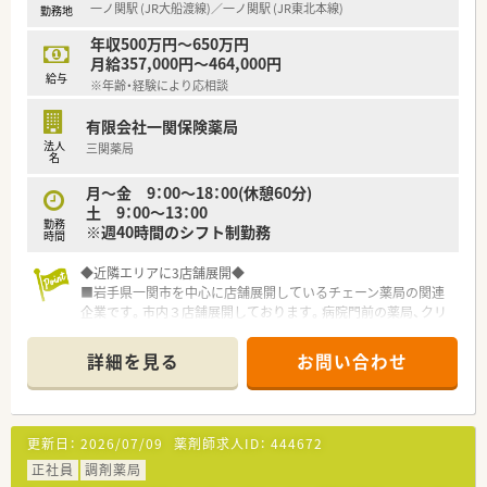
一ノ関駅 (JR大船渡線)／一ノ関駅 (JR東北本線)
勤務地
年収500万円～650万円
月給357,000円～464,000円
給与
※年齢・経験により応相談
有限会社一関保険薬局
法人
三関薬局
名
月〜金 9：00～18：00(休憩60分)
土 9：00～13：00
勤務
※週40時間のシフト制勤務
時間
◆近隣エリアに3店舗展開◆
■岩手県一関市を中心に店舗展開しているチェーン薬局の関連
企業です。市内３店舗展開しております。病院門前の薬局、クリ
ニック門前がございます。
■同社の年齢層は30代～40代の方が中心で活気のある雰囲気で
詳細を見る
お問い合わせ
す。後発医薬品の推奨、在宅対応など新しいことへ積極的に対応
しております。
■薬剤師会、医師会との連携がしっかりできている会社です。調
剤薬局としての地域の役割を社員一人一人に理解してもらいな
更新日：
2026/07/09
薬剤師求人ID：
444672
がら、やりがいを感じられる現場づくりをされています。
■社員は男女比が半々。各店舗近いエリアに出店しております
正社員
調剤薬局