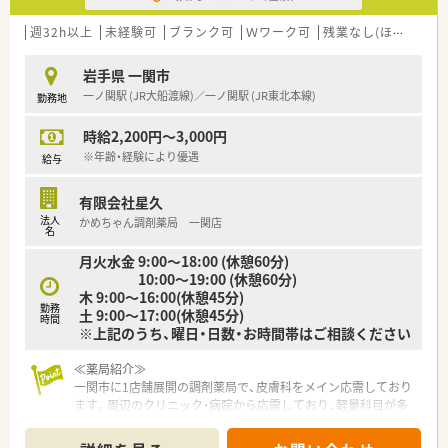
調剤室や休憩室が広く、休憩の際もしっかり休めるような環境作
りをしています。
週32h以上
未経験可
ブランク可
Ｗワーク可
残業なし(ほぼなし含む)
また、フォローし合う体制にあるため、休暇も相談しやすい環境
です。
岩手県 一関市
一ノ関駅 (JR大船渡線)／一ノ関駅 (JR東北本線)
勤務地
≪こんな方におススメ≫
★しっかり稼ぎたい方
時給2,200円～3,000円
★テキパキと仕事したい方
★職場の人間関係で悩みたくない方
※年齢・経験により優遇
給与
★店舗異動やヘルプ対応なく働きたい方
有限会社星久
法人
かめちゃん調剤薬局 一関店
名
月火水金 9:00～18:00 (休憩60分)
10:00～19:00 (休憩60分)
木 9:00～16:00(休憩45分)
勤務
土 9:00～17:00(休憩45分)
時間
※上記のうち、曜日・日数・お時間帯はご相談ください
≪薬局紹介≫
一関市に1店舗展開の調剤薬局で、皮膚科をメイン応需しており
ます。周辺のクリニック・病院から応需しており、軽量科目が多
く、外来をメインに取り扱っています。
また、社長はもともと病院にお勤めでしたので、臨床での経験も