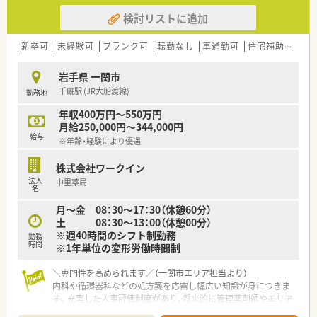
検討リストに追加
新卒可
未経験可
ブランク可
転勤なし
車通勤可
住宅補助(手当)あり
岩手県 一関市
千厩駅 (JR大船渡線)
勤務地
年収400万円～550万円
月給250,000円～344,000円
給与
※年齢・経験により優遇
株式会社ワークイン
法人
中里薬局
名
月～金 08：30～17：30（休憩60分）
土 08：30～13：00（休憩00分）
※週40時間のシフト制勤務
勤務
時間
※1年単位の変形労働時間制
＼専門性を高められます／（一関市エリア担当より）
内科や循環器科などの処方箋を応需し幅広い知識が身につきま
す。充実した人事評価制度があり、将来的に管理薬剤師やエリア
マネージャーへのキャリアアップも可能です。