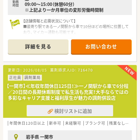
勤務
09:00〜15:00（休憩60分）
時間
※上記より一か月単位の変形労働時間制
【店舗情報と応需状況について】
■最寄り駅である一ノ関駅から車で10分ほどの場所に位置して
おり、マイカー通勤も可能です。
■1日あたり150枚から170枚ほどの処方箋を、近隣の医療機関
から幅広く応需しています。
詳細を見る
お問い合わせ
■薬剤師は常勤と非常勤を合わせて5名体制で、事務スタッフも
4名在籍し協力しています。
【募集背景と求める人物像について】
更新日：
2026/08/05
薬剤師求人ID：
716470
■地域医療への貢献度を高めるための増員募集であり、現在非常
に温度感を高く採用中です。
正社員
調剤薬局
■即戦力となる経験者はもちろん、意欲的に業務に取り組める方
【一関市】≪年収年間休日125日！≫一ノ関駅から車で6分程
を幅広く歓迎しております。
／20日間の長期休暇制度で私生活も充実！大手ならではの
■チームワークを大切にし、周囲とコミュニケーションを取りな
多彩なキャリア支援と福利厚生が魅力の調剤併設店
がら業務を進められる方です。
検討リストに追加
【法人特徴について】
■東北地方を中心にドラッグストアや調剤薬局を350店舗以上
チェーン展開している企業です。
年間休日120日以上
新卒可
未経験可
ブランク可
残業なし(ほぼなし含む)
■東証プライム市場に上場しており、安定した経営基盤のもとで
安心して就業いただけます。
岩手県 一関市
■社員の定着率は91.8％と非常に高く、長く働き続けられる環境