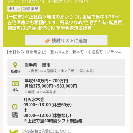
更新日：
2026/06/19
薬剤師求人ID：
406989
【やりがい/おすすめポイント】
正社員
調剤薬局
■内科や皮膚科をメインに多種多様な処方箋を扱うため、薬剤師
【一関市】≪正社員≫地域のかかりつけ薬局で集中率30％！
としての臨床経験をバランスよく積むことができる点は大きな
在宅医療にも積極的です。残業少なめ/住宅手当有・転居費
魅力です。
相談可/未経験・新卒OK！奨学金返済支援有
■患者様との距離が非常に近く、自身の服薬指導によって体調が
改善されたという声を直接聞くことができるため、高い貢献感を
検討リストに追加
得られます。
■社長自らがヘルプに入ることもあるほど現場への理解が深く、
スタッフ一人ひとりの負担が大きくならないよう常に配慮され
土日休み(相談可含む)
週32h以上
新卒可
未経験可
ブランク可
残
ています。
岩手県 一関市
【法人特徴について】
一ノ関駅 (JR大船渡線)／山ノ目駅 (JR東北本線)
勤務地
■一関市内に地域に根差した店舗を構えており、関連会社とも密
接な連携体制を築いているため、安定した経営基盤と安心感があ
年収450万円～700万円
ります。
月給375,000円～583,000円
■一店舗のみの経営だからこそ転勤や異動の心配が一切なく、特
給与
※年齢・スキル等考慮
定の地域で腰を据えて長く働き続けたい方には最適な法人環境
月火水木金
です。
09：00～18：00（休憩60分）
■現場で働く薬剤師の視点や働きやすさを第一に考えた運営方
土
針を掲げており、従業員からの積極的な意見を柔軟に取り入れて
勤務
09：00～13：00（休憩なし）
います。
時間
※上記で週40時間シフト制勤務
【店舗情報と応需状況について】