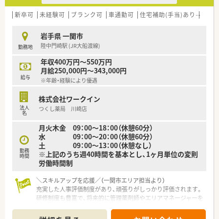
■社員一人ひとりの生活を尊重する温かい社風があり一方的な
異動や無理な働き方を強いることはありません。
新卒可
未経験可
ブランク可
車通勤可
住宅補助(手当)あり
積雪
■経営陣と社員の距離が近くコミュニケーションが活発であり
風通しの良い環境の中でモチベーション高く働けます。
岩手県 一関市
陸中門崎駅 (JR大船渡線)
勤務地
【想定されるキャリアイメージ】
■定期的なフィードバック面談を通じてご自身の目標達成状況
年収400万円～550万円
を確認し着実にステップアップを図ることができます。
月給250,000円～343,000円
■現場での経験を積んだ後はご希望や適性に応じて管理薬剤師
給与
※年齢・経験により優遇
やエリアマネージャーなどへの挑戦も可能です。
■社内学術大会の開催や日本薬剤師学術大会への参加支援など
株式会社ワークイン
継続的な学習をサポートする体制があり専門性を高められま
法人
つくし薬局 川崎店
す。
名
月火木金 09：00～18：00（休憩60分）
水 09：00～20：00（休憩60分）
土 09：00～13：00（休憩なし）
勤務
※上記のうち週40時間を基本とし、1ヶ月単位の変則
時間
労働時間制
＼スキルアップを応援／（一関市エリア担当より）
充実した人事評価制度があり、頑張りがしっかり評価されます。
研修制度も豊富で、将来的に管理薬剤師やエリアマネージャーを
目指すことも可能な環境です。
＊------------------------------------------＊