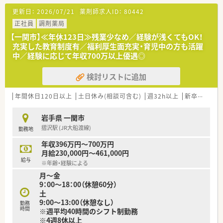
更新日：
2026/07/21
薬剤師求人ID：
80442
【募集背景と求める人物像について】
■現在は欠員補充のための募集を行っており地域医療に貢献し
正社員
調剤薬局
ながら長く勤務していただける協調性のある方を求めておりま
【一関市】≪年休123日≫残業少なめ／経験が浅くてもOK！
す。
充実した教育制度有／福利厚生面充実・育児中の方も活躍
■人物重視の採用を行っており年齢や経験に不安がある方でも
中／経験に応じて年収700万以上優遇◎
積極的に検討していただける受け入れ幅の広い風通しの良い職
場です。
検討リストに追加
■周囲のスタッフと連携しながら患者様に寄り添った丁寧な対
応ができるコミュニケーション能力の高い方を歓迎しておりま
す。
年間休日120日以上
土日休み(相談可含む)
週32h以上
新卒可
未経
【法人特徴について】
岩手県 一関市
■岩手県を中心に40店舗以上を展開しており地域に根ざしたか
摺沢駅 (JR大船渡線)
勤務地
かりつけ機能として事業を展開している地元密着型の企業で
す。
年収396万円～700万円
■患者様の求めるものに合わせて地域生活に溶け込み親しみを
月給230,000円～461,000円
持っていただける明るく和やかな空間づくりをモットーとして
給与
※年齢・経験による
います。
月～金
■東北地方の調剤業界でいち早く国際的な品質保証規格を取得
9：00～18：00（休憩60分）
するなど常にサービスの向上に努めている信頼性の高い企業で
土
す。
9:00～13:00（休憩なし）
勤務
時間
※週平均40時間のシフト制勤務
【求人情報について】
※4週8休以上
■正社員としての募集であり調剤や監査および服薬指導といっ