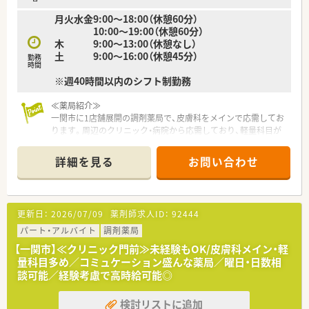
月火水金9:00～18:00（休憩60分）
10:00～19:00（休憩60分）
木 9:00～13:00（休憩なし）
土 9:00～16:00（休憩45分）
勤務
時間
※週40時間以内のシフト制勤務
≪薬局紹介≫
一関市に1店舗展開の調剤薬局で、皮膚科をメインで応需してお
ります。周辺のクリニック・病院から応需しており、軽量科目が
多く、外来をメインに取り扱っています。
また、社長はもともと病院にお勤めでしたので、臨床での経験も
詳細を見る
お問い合わせ
あり、勉強させていただける環境です。
≪コミュケーション盛んな薬局♪≫
ベテランの薬剤師さんが多く、頼れる環境です。
更新日：
2026/07/09
薬剤師求人ID：
92444
就業中はしっかり仕事をこなし、オフタイムでは、和気あいあい
としている雰囲気です。不安なことや分からないことがあれば、
パート・アルバイト
調剤薬局
聞きやすく、教えてもらえる環境のため、未経験の方・経験が浅く
【一関市】≪クリニック門前≫未経験もOK/皮膚科メイン・軽
これからスキルを磨いていきたい方・ブランクある方など、幅広
量科目多め／コミュケーション盛んな薬局／曜日・日数相
い年代の方を歓迎いたします！
談可能／経験考慮で高時給可能◎
≪転勤なし・長く働きやすい薬局≫
検討リストに追加
転勤や異動がないため、腰を据えて長く働ける環境です。