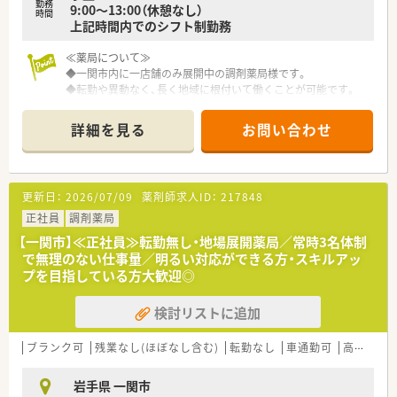
勤務
9:00～13:00（休憩なし）
時間
上記時間内でのシフト制勤務
≪薬局について≫
◆一関市内に一店舗のみ展開中の調剤薬局様です。
◆転勤や異動なく、長く地域に根付いて働くことが可能です。
◆ショッピングモール内の立地で、地域に欠かせない薬局を目指
し、運営しております。
詳細を見る
お問い合わせ
≪ここがポイント≫
◆勉強会の参加も積極的に行っており、月に2，3回参加してい
ます。スキルアップが定期的にできるような環境になっている
更新日：
2026/07/09
薬剤師求人ID：
217848
ため、「今後あなたのなりたい薬剤師像」をバックアップいたし
ます！
正社員
調剤薬局
【一関市】≪正社員≫転勤無し・地場展開薬局／常時3名体制
≪こんな方にオススメ≫
で無理のない仕事量／明るい対応ができる方・スキルアッ
◆内科・皮膚科をメインに応需しており、地域の幅広い年代のみ
プを目指している方大歓迎◎
なさまに支えられている薬局です。
地域医療に貢献していきたい、丁寧な対応を心がけることができ
検討リストに追加
る方などは長くご活躍できるかと思います♪
＼家庭などプライベートと両立したい方もご活躍いただける環
ブランク可
残業なし(ほぼなし含む)
転勤なし
車通勤可
高給与(600万円以上)
境です！ぜひご応募ください！／
岩手県 一関市