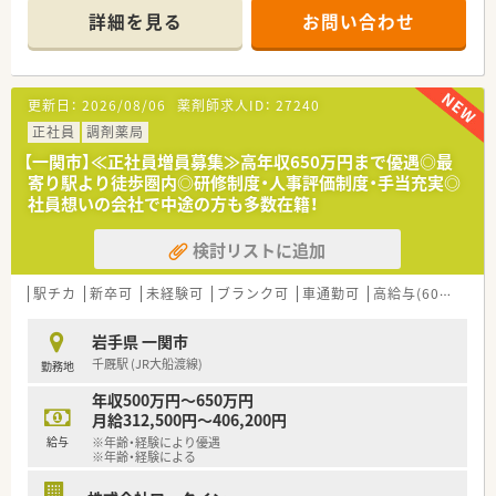
＊------------------------------------------＊
詳細を見る
お問い合わせ
【店舗情報と応需状況について】
■JR大船渡線の千厩駅から車で2分ほどの県道14号線沿いに位
置しておりお車での通勤が大変便利な調剤薬局です。
更新日：
2026/08/06
薬剤師求人ID：
27240
■近隣医療機関から内科や循環器科および小児科などの処方箋
を1日あたり30枚から50枚程度応需しております。
正社員
調剤薬局
■現在は常勤薬剤師が2名と医療事務スタッフが2名在籍してお
【一関市】≪正社員増員募集≫高年収650万円まで優遇◎最
り協力しながら日々の業務に取り組んでおります。
寄り駅より徒歩圏内◎研修制度・人事評価制度・手当充実◎
社員想いの会社で中途の方も多数在籍！
【求人情報について】
■今回は正社員としての勤務薬剤師の募集でありご経験やスキ
検討リストに追加
ルに応じて年収400万円から550万円の提示となります。
■原則として転居を伴うような全国転勤はなく住み慣れた地域
で腰を据えて長期的なキャリアを築きたい方に最適です。
駅チカ
新卒可
未経験可
ブランク可
車通勤可
高給与(600万円以上)
■日曜日と祝日がお休みとなるほか店舗シフトによる休日設定
があり年末年始や慶弔休暇などもしっかり取得可能です。
岩手県 一関市
千厩駅 (JR大船渡線)
勤務地
【想定されるキャリアイメージ】
■定期的なフィードバック面談を通じてご自身の目標達成状況
年収500万円～650万円
を確認し着実にステップアップを図ることができる制度です。
月給312,500円～406,200円
■現場での経験を積んだ後はご希望や適性に応じて管理薬剤師
給与
※年齢・経験により優遇
やエリアマネージャーなど責任ある役職への挑戦も可能です。
※年齢・経験による
■社内学術大会の開催や日本薬剤師学術大会への参加支援など
継続的な学習をサポートする体制があり専門性を高められま