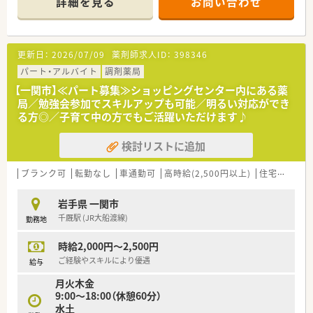
詳細を見る
お問い合わせ
あり、勉強させていただける環境です。
≪コミュケーション盛んな薬局♪≫
ベテランの薬剤師さんが多く、頼れる環境です。
更新日：
2026/07/09
薬剤師求人ID：
398346
就業中はしっかり仕事をこなし、オフタイムでは、和気あいあい
としている雰囲気です。不安なことや分からないことがあれば、
パート・アルバイト
調剤薬局
聞きやすく、教えてもらえる環境のため、未経験の方・経験が浅く
【一関市】≪パート募集≫ショッピングセンター内にある薬
これからスキルを磨いていきたい方・ブランクある方など、幅広
局／勉強会参加でスキルアップも可能／明るい対応ができ
い年代の方を歓迎いたします！
る方◎／子育て中の方でもご活躍いただけます♪
≪転勤なし・長く働きやすい薬局≫
検討リストに追加
転勤や異動がないため、腰を据えて長く働ける環境です。
調剤室や休憩室が広く、休憩の際もしっかり休めるような環境作
りをしています。
ブランク可
転勤なし
車通勤可
高時給(2,500円以上)
住宅補助(手当)あり
また、フォローし合う体制にあるため、休暇も相談しやすい環境
です。
岩手県 一関市
千厩駅 (JR大船渡線)
勤務地
≪こんな方におススメ≫
★しっかり稼ぎたい方
時給2,000円～2,500円
★テキパキと仕事したい方
★職場の人間関係で悩みたくない方
ご経験やスキルにより優遇
給与
★店舗異動やヘルプ対応なく働きたい方
月火木金
9:00～18:00（休憩60分）
水土