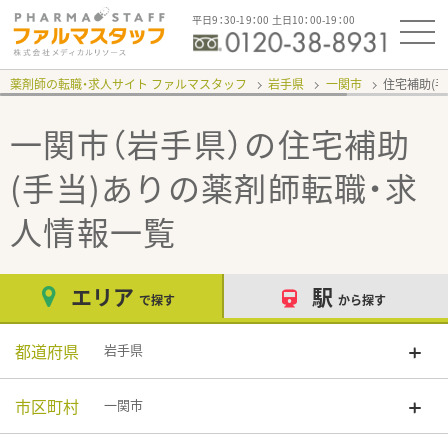
平日9：30-19：00 土日10：00-19：00
薬剤師の転職・求人サイト ファルマスタッフ
岩手県
一関市
住宅補助(手
一関市（岩手県）の住宅補助
(手当)あり
の薬剤師転職・求
人情報一覧
エリア
駅
で探す
から探す
都道府県
岩手県
市区町村
一関市