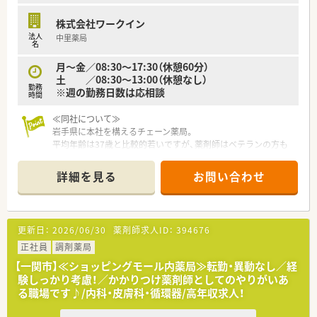
域の方々から頼られる存在を目指す方が多い環境です。
■結婚や出産といったライフイベントを経ても、会社の充実した
株式会社ワークイン
支援制度を活用しながら正社員として継続しています。
法人
中里薬局
名
月～金／08:30～17:30（休憩60分）
土 ／08:30～13:00（休憩なし）
勤務
※週の勤務日数は応相談
時間
≪同社について≫
岩手県に本社を構えるチェーン薬局。
平均年齢は37歳と比較的若いですが、薬剤師はベテランの方も
多くバランスがとれております。
地域で腰を据えて働きたい方、全国転勤を避けたいがクリニック
詳細を見る
お問い合わせ
門前、病院門前など幅広く経験されたい方にもおすすめです。
新規出店も継続しており、今後の成長性もある優良企業です。
店舗数が増えている今でも、社長が毎年手書きのバースデーカー
ドと一緒にプレゼントがあったり、社員を大事にしている姿勢は
更新日：
2026/06/30
薬剤師求人ID：
394676
成長を続けている今でも変わりません。
正社員
調剤薬局
≪企業ポイント≫
【一関市】≪ショッピングモール内薬局≫転勤・異動なし／経
人事考課制度もしっかりしています。
験しっかり考慮！／かかりつけ薬剤師としてのやりがいあ
ご自身で決めた目標に対してのフィードバックを定期面談で実
る職場です♪/内科・皮膚科・循環器/高年収求人！
施。管理薬剤師、エリアマネージャーだけでなく、部長もこまめ
に現場を回って現場の声をヒアリングされていますので、頑張っ