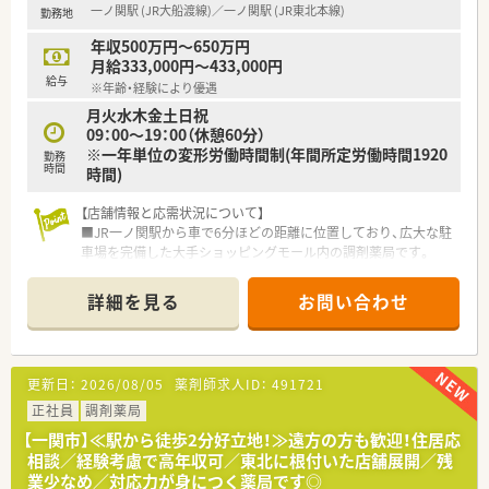
一ノ関駅 (JR大船渡線)／一ノ関駅 (JR東北本線)
勤務地
が整っているのが特徴です。
年収500万円～650万円
月給333,000円～433,000円
給与
※年齢・経験により優遇
月火水木金土日祝
09：00～19：00（休憩60分）
※一年単位の変形労働時間制(年間所定労働時間1920
勤務
時間
時間)
【店舗情報と応需状況について】
■JR一ノ関駅から車で6分ほどの距離に位置しており、広大な駐
車場を完備した大手ショッピングモール内の調剤薬局です。
■周辺にある複数の医療機関から総合科目の処方箋を面で応需
しており、毎月約800枚という豊富な処方箋数に対応していま
詳細を見る
お問い合わせ
す。
■面分業がメインのため、取り扱う医薬品の品目数が非常に多
く、幅広い処方知識を吸収しながらスキルアップを目指せます。
更新日：
2026/08/05
薬剤師求人ID：
491721
【法人特徴について】
■国内の小売業界で圧倒的なシェアを誇る大手グループが運営
正社員
調剤薬局
しており、非常に安定した経営基盤と福利厚生が大きな魅力で
【一関市】≪駅から徒歩2分好立地！≫遠方の方も歓迎！住居応
す。
相談／経験考慮で高年収可／東北に根付いた店舗展開／残
■ショッピングモールを地域医療の拠点と捉え、衣食住の全てか
業少なめ／対応力が身につく薬局です◎
ら健康をトータルサポートする事業を展開しております。