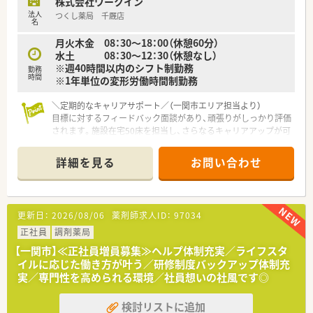
株式会社ワークイン
す。
法人
つくし薬局 千厩店
名
月火木金 08：30～18：00（休憩60分）
水土 08：30～12：30（休憩なし）
※週40時間以内のシフト制勤務
勤務
時間
※1年単位の変形労働時間制勤務
＼定期的なキャリアサポート／（一関市エリア担当より）
目標に対するフィードバック面談があり、頑張りがしっかり評価
されます。施設在宅50床を担当し、さらなるキャリアアップが可
能です。
＊------------------------------------------＊
詳細を見る
お問い合わせ
【店舗情報と応需状況について】
■JR大船渡線の千厩駅から徒歩10分ほどの場所に位置しお車で
の通勤も大変便利な調剤薬局でございます。
更新日：
2026/08/06
薬剤師求人ID：
97034
■近隣医療機関から内科や脳神経内科の処方箋を1日あたり約
60枚応需しているほか施設在宅も担当します。
正社員
調剤薬局
■現在は常勤薬剤師が2名と医療事務スタッフ2名が在籍してお
【一関市】≪正社員増員募集≫ヘルプ体制充実／ライフスタ
り協力しながら日々の業務に取り組んでおります。
イルに応じた働き方が叶う／研修制度バックアップ体制充
実／専門性を高められる環境／社員想いの社風です◎
【法人特徴について】
■岩手県内に本社を置き地域に根差した店舗展開を続けている
検討リストに追加
調剤薬局チェーンであり成長を続ける優良企業です。