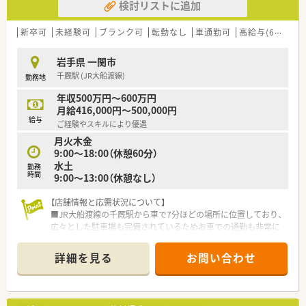
検討リストに追加
た分だけ評価されたい方にピッタリの職場です。
だからこそ納得感があり、定着率の良さにも繋がっています。
新卒可
未経験可
ブランク可
転勤なし
車通勤可
高給与(600万円以上)
≪安心の社内体制≫
3年先の人事を見越して正社員の配属先を検討しており、社員一
岩手県 一関市
人一人のライフステージに合わせて配属店舗の提案、職場環境の
千厩駅 (JR大船渡線)
勤務地
改善などに力を入れています。
こうした背景から育休復帰率100％という水準を保っています。
年収500万円～600万円
パート薬剤師の方々にも働き方によって契約社員など雇用形態
月給416,000円～500,000円
についても相談してくださる柔軟な環境です。
給与
ご経験やスキルにより優遇
月火木金
≪薬局について≫
9:00～18:00（休憩60分）
消化器科, 小児科, 循環器科を応需しており、幅広い年齢層の患者
水土
様がご利用されます。
勤務
時間
9:00～13:00（休憩なし）
枚数は30～50枚/日ほどあり、薬剤師2名体制で運営していま
す。
在宅医療にも取り組みを促進していきたいと考えており、増員の
【店舗情報と応需状況について】
募集です。
■JR大船渡線の千厩駅から車で7分ほどの場所に位置しており、
広々とした駐車場も完備されているためお車での通勤も非常に
便利です。
■内科や皮膚科、循環器科をメインに1日平均130枚ほど応需し
詳細を見る
お問い合わせ
ており、繁忙期には180枚程度の処方箋に対応する活気ある職場
です。
■薬剤師は常時3名体制を維持しており、事務スタッフも3名配
置されているため業務に専念できます。