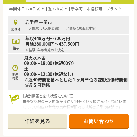
年間休日120日以上
週32h以上
新卒可
未経験可
ブランク可
残業
岩手県 一関市
一ノ関駅 (JR大船渡線)／一ノ関駅 (JR東北本線)
勤務地
年収448万円～700万円
月給280,000円～437,500円
給与
※経験・年齢考慮の上決定
月火水木金
09：00～18：00（休憩60分）
土
09：00～12：30（休憩なし）
勤務
時間
※週40時間を基本とした１ヶ月単位の変形労働時間制
※週５日勤務
【店舗情報と応需状況について】
■最寄り駅の一ノ関駅から徒歩14分という閑静な住宅街に位置
しており幅広い年代の患者様が訪れる地域密着型の店舗です。
■内科や整形外科を中心に小児科の処方箋も応需しており1日あ
たり約100枚の処方箋を薬剤師5名と事務4名で対応します。
詳細を見る
お問い合わせ
■近隣のクリニックからの処方箋がメインであり地域の医療ニ
ーズに応える質の高いサービスを提供している魅力的な環境で
す。