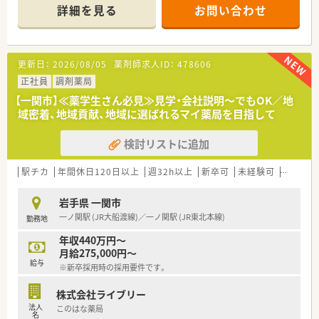
です。
詳細を見る
お問い合わせ
調剤薬局の運営にとどまらず、福祉・介護事業にも参入してお
り、会社としての安定感もございます。
【次世代の人員を育てる環境】
更新日：
2026/08/05
薬剤師求人ID：
478606
新しい技術や共有すべき情報について、本社研修、セミナー、勉
強会などの参加促進をしており、しっかりとした教育環境をご用
正社員
調剤薬局
意しています！
【一関市】≪薬学生さん必見≫見学・会社説明～でもOK／地
優秀な人材を育成することは、同社の要であると考え、今後の同
域密着、地域貢献、地域に選ばれるマイ薬局を目指して
社の将来を担う方々が、仕事を通じてステップアップ出来るよう
な環境作りを行っています。
検討リストに追加
【薬局紹介】
JR一ノ関駅がすぐ裏にあり、駅から徒歩2分の好立地です♪
駅チカ
年間休日120日以上
週32h以上
新卒可
未経験可
ブラン
お車での通勤も可能ですので、お好きな通勤手段で通うことが可
能です。
岩手県 一関市
内科、消化器科をメインに応需しています。
一ノ関駅 (JR大船渡線)／一ノ関駅 (JR東北本線)
勤務地
内科は生活習慣病に用いる薬剤が多く、多角的な面で服薬指導が
できるため、とても勉強になる環境です。
年収440万円～
月給275,000円～
給与
※新卒採用時の採用要件です。
＼新幹線駅から近く、住居の相談(社宅用意）が可能なため、遠方
からお越しの方も歓迎しております！／
株式会社ライブリー
法人
このはな薬局
名