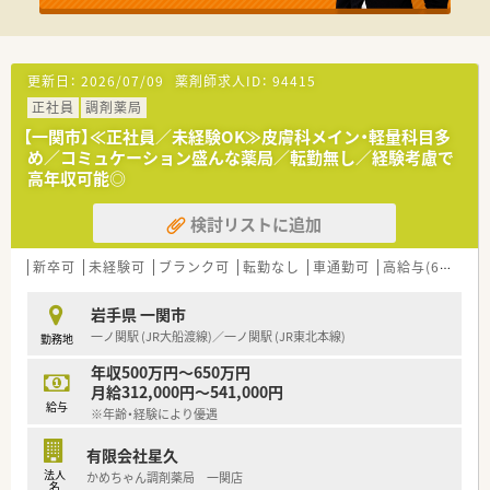
人です。
■パートながら時給は2,500円以上と高水準の薬局です◎ライフ
ワークバランス重視の方にもおすすめです。
■近隣店舗との連携が取れているため、有給休暇やお休みが取り
更新日：
2026/07/09
薬剤師求人ID：
94415
やすく働きやすい環境が魅力です♪
正社員
調剤薬局
【一関市】≪正社員／未経験OK≫皮膚科メイン・軽量科目多
め／コミュケーション盛んな薬局／転勤無し／経験考慮で
高年収可能◎
検討リストに追加
新卒可
未経験可
ブランク可
転勤なし
車通勤可
高給与(600万円以上)
岩手県 一関市
一ノ関駅 (JR大船渡線)／一ノ関駅 (JR東北本線)
勤務地
年収500万円～650万円
月給312,000円～541,000円
給与
※年齢・経験により優遇
有限会社星久
法人
かめちゃん調剤薬局 一関店
名