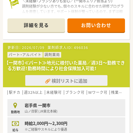
＼未経験・ブランクありも安心／（一関市エリア担当より）
調剤経験が少ない方でも、個々のスキルに合わせた研修プログラ
ムを用意しています。サポート体制が整っているので、まずは相
談から一歩踏み出してみませんか。
＊------------------------------------------＊
詳細を見る
お問い合わせ
【店舗情報と応需状況について】
■最寄り駅から車で10分ほどの場所に位置している、利便性の
高い大型ショッピングセンター内にある調剤薬局です。
■処方箋は面応需で総合科目を取り扱っており、月間でおよそ
更新日：
2026/07/09
薬剤師求人ID：
496036
900枚から950枚程度の枚数を安定して応需しています。
■現在は常勤2名に加えてパートと派遣各1名の計4名体制で、協
パート・アルバイト
調剤薬局
力しながら日々の業務を円滑に進めている職場です。
【一関市】≪パート≫地元に根付いた薬局／週3日～勤務でき
る方歓迎！勤務時間により社会保険加入可能！
【法人特徴について】
■国内最大級の小売業グループとして強固な経営基盤を誇り、全
検討リストに追加
国のショッピングモール内に薬局を展開しています。
■ショッピングモールを地域医療の拠点と捉えて、調剤を核とし
た健康のトータルサポートを積極的に推進しています。
駅チカ
週32h以上
未経験可
ブランク可
Ｗワーク可
残業なし(ほぼなし含む)
■ヘルス＆ビューティーケア事業を最重要事業の一つと位置づ
け、地域社会のニーズを先取りした店舗運営が特徴です。
岩手県 一関市
山ノ目駅 (JR東北本線)
勤務地
【こんな方が活躍中】
■幅広い年代の薬剤師が在籍しており、それぞれのライフスタイ
時給2,000円～2,300円
ルに合わせて働き方を選択しながら活躍しています。
■調剤だけでなくOTC販売を通じてカウンセリング力を磨き、地
※ご経験やスキルにより優遇
給与