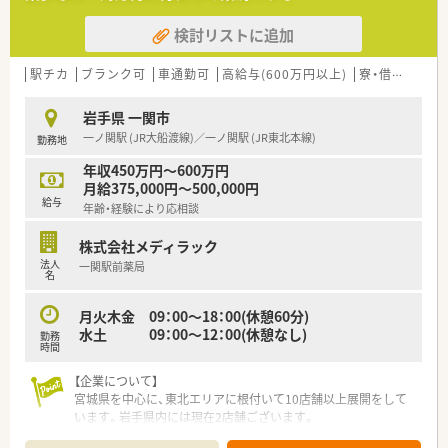
■地域社会のニーズを先取りするヘルスケアステーションとし
検討リストに追加
て、薬剤師が中心となって健康づくりに寄与できる組織です。
【こんな方にオススメ】
駅チカ
ブランク可
車通勤可
高給与(600万円以上)
寮・借上社宅あり
■今の職場よりも休日数を増やしたい方や、決まった時期に長い
連休を取って趣味の時間を充実させたい方に強く推奨します。
岩手県 一関市
■将来的に薬局運営以外のキャリアも視野に入れており、大手企
一ノ関駅 (JR大船渡線)／一ノ関駅 (JR東北本線)
勤務地
業の基盤を活かして多様な職種に挑戦したい意欲的な方です。
■充実した住宅助成や子女教育手当などの福利厚生を重視し、生
年収450万円～600万円
活の基盤を安定させながら長く働き続けたい方に最適です。
月給375,000円～500,000円
給与
年齢・経験により応相談
株式会社メディラック
法人
一関駅前薬局
名
月火木金 09：00～18：00(休憩60分)
水土 09：00～12：00(休憩なし)
勤務
時間
【企業について】
宮城県を中心に、東北エリアに根付いて10店舗以上展開をして
います。岩手県内には現在2店舗ございます。
社長をはじめ、経営陣はいつも現場目線でいてくれる社風の企業