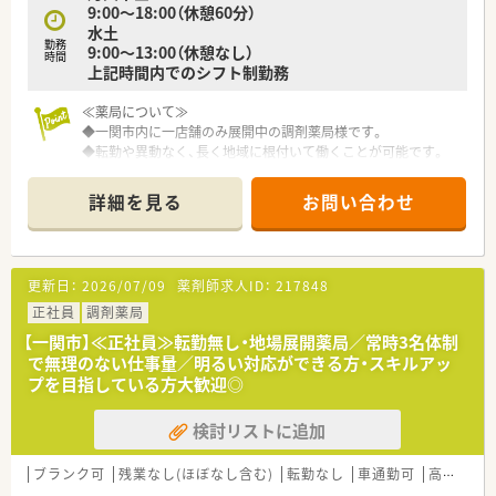
9:00～18:00（休憩60分）
水土
勤務
9:00～13:00（休憩なし）
時間
上記時間内でのシフト制勤務
≪薬局について≫
◆一関市内に一店舗のみ展開中の調剤薬局様です。
◆転勤や異動なく、長く地域に根付いて働くことが可能です。
◆ショッピングモール内の立地で、地域に欠かせない薬局を目指
し、運営しております。
詳細を見る
お問い合わせ
≪ここがポイント≫
◆勉強会の参加も積極的に行っており、月に2，3回参加してい
ます。スキルアップが定期的にできるような環境になっている
更新日：
2026/07/09
薬剤師求人ID：
217848
ため、「今後あなたのなりたい薬剤師像」をバックアップいたし
ます！
正社員
調剤薬局
【一関市】≪正社員≫転勤無し・地場展開薬局／常時3名体制
≪こんな方にオススメ≫
で無理のない仕事量／明るい対応ができる方・スキルアッ
◆内科・皮膚科をメインに応需しており、地域の幅広い年代のみ
プを目指している方大歓迎◎
なさまに支えられている薬局です。
地域医療に貢献していきたい、丁寧な対応を心がけることができ
検討リストに追加
る方などは長くご活躍できるかと思います♪
＼家庭などプライベートと両立したい方もご活躍いただける環
ブランク可
残業なし(ほぼなし含む)
転勤なし
車通勤可
高給与(600万円以上)
境です！ぜひご応募ください！／