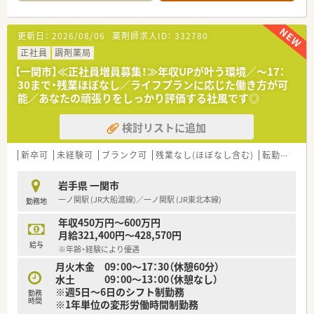
【店舗情報と応需状況について】
■JR大船渡線の千厩駅から車で2分ほどの県道14号線沿いに位
置しておりお車での通勤が大変便利な調剤薬局です。
更新日：
2026/08/06
薬剤師求人ID：
332780
■近隣医療機関から内科や循環器科および小児科などの処方箋
を1日あたり30枚から50枚程度応需しております。
正社員
調剤薬局
■現在は常勤薬剤師が2名と医療事務スタッフが2名在籍してお
【一関市】≪正社員増員募集！≫年収UPが叶う環境／～17：
り協力しながら日々の業務に取り組んでおります。
30まで・残業ほぼなし／ライフプランに応じた働き方が可
能／あなたの頑張りをしっかり評価する社風です◎
【求人情報について】
■今回は正社員としての勤務薬剤師の募集でありご経験やスキ
検討リストに追加
ルに応じて年収400万円から550万円の提示となります。
■原則として転居を伴うような全国転勤はなく住み慣れた地域
で腰を据えて長期的なキャリアを築きたい方に最適です。
新卒可
未経験可
ブランク可
残業なし(ほぼなし含む)
転勤なし
■日曜日と祝日がお休みとなるほか店舗シフトによる休日設定
があり年末年始や慶弔休暇などもしっかり取得可能です。
岩手県 一関市
一ノ関駅 (JR大船渡線)／一ノ関駅 (JR東北本線)
勤務地
【想定されるキャリアイメージ】
■定期的なフィードバック面談を通じてご自身の目標達成状況
年収450万円～600万円
を確認し着実にステップアップを図ることができる制度です。
月給321,400円～428,570円
■現場での経験を積んだ後はご希望や適性に応じて管理薬剤師
給与
※年齢・経験により優遇
やエリアマネージャーなど責任ある役職への挑戦も可能です。
月火木金 09：00～17：30（休憩60分）
■社内学術大会の開催や日本薬剤師学術大会への参加支援など
水土 09：00～13：00（休憩なし）
継続的な学習をサポートする体制があり専門性を高められま
※週5日～6日のシフト制勤務
す。
勤務
時間
※1年単位の変形労働時間制勤務