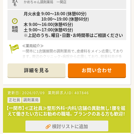
法人
かめちゃん調剤薬局 一関店
名
月火水金 9:00～18:00 (休憩60分)
10:00～19:00 (休憩60分)
木 9:00～16:00(休憩45分)
勤務
土 9:00～17:00(休憩45分)
時間
※上記のうち、曜日・日数・お時間帯はご相談ください
≪薬局紹介≫
一関市に1店舗展開の調剤薬局で、皮膚科をメイン応需しており
ます。周辺のクリニック・病院から応需しており、軽量科目が多
く、外来をメインに取り扱っています。
また、社長はもともと病院にお勤めでしたので、臨床での経験も
詳細を見る
お問い合わせ
あり、勉強させていただける環境です。
≪コミュケーション盛んな薬局♪≫
ベテランの薬剤師さんが多く、頼れる環境です。
更新日：
2026/07/09
薬剤師求人ID：
407846
就業中はしっかり仕事をこなし、オフタイムでは、和気あいあい
としている雰囲気です。不安なことや分からないことがあれば、
正社員
調剤薬局
聞きやすく、教えてもらえる環境のため、未経験の方・経験が浅く
【一関市】≪正社員≫整形外科・内科/店舗の異動無し！腰を据
これからスキルを磨いていきたい方・ブランクある方など、幅広
えて働きたい方にお勧めの職場。ブランクのある方も歓迎！
い年代の方を歓迎いたします！
検討リストに追加
≪転勤なし・長く働きやすい薬局≫
転勤や異動がないため、腰を据えて長く働ける環境です。