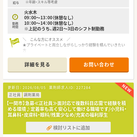
※年齢・スキル等考慮
給与
【こんな方にオススメ】
火水木
■ワークライフバランスを保ちながら、地域に根差して長く働き
09：00～13：00（休憩なし）
たい方に最適です。
10：00～14：00（休憩なし）
勤務
■自身の努力や貢献が正当に評価され、しっかりと給与に反映さ
時間
※上記のうち、週2日～3日のシフト制勤務
れる職場を求めている方におすすめです。
■幅広い業務経験を通じて、薬剤師としてさらなるスキルアップ
＼ こんな方にオススメ ／
を目指したい方におすすめです。
★プライベートと両立しながらしっかり経験を積んでいきたい
方
★異動やヘルプなく地域に根差して働きたい方
詳細を見る
お問い合わせ
≪ 薬局について ≫
■2018年に創立し、一関市に1店舗出店されている地域密着型の
薬局です！
店内は明るく綺麗で、患者様にも気持ちよくご利用いただけるよ
更新日：
2026/08/05
薬剤師求人ID：
227284
うな環境を作っています。
■現在、社長が管理薬剤師をしており、40代男性で気さくな雰囲
正社員
調剤薬局
気♪相談などもしやすく、店舗の雰囲気も良いため、患者様も多
【一関市】急募≪正社員≫面対応で複数科目応需で経験を積
くご利用されています。
める環境♪定着率も高く安心して働ける職場です/小児科・
薬剤師は現状、社長1名で、他に事務が3名在籍しております。
耳鼻科・皮膚科・眼科/残業少なめ/充実の福利厚生
サポートし合いながら仕事を進めるような環境です。
■病院の門前にある調剤薬局ですが、集中率は30％！薬局を気に
検討リストに追加
入って門前以外の処方箋の応需を増やしてきました。薬の品目
数は約1200品目と豊富で勉強にもなります。