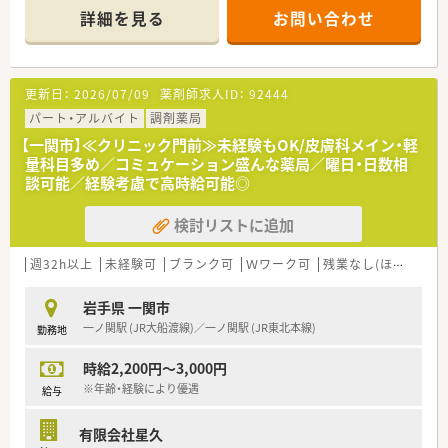
また、社長はもともと病院にお勤めでしたので、臨床での経験も
詳細を見る
お問い合わせ
あり、勉強させていただける環境です。
≪コミュケーション盛んな薬局♪≫
ベテランの薬剤師さんが多く、頼れる環境です。
更新日：
2026/07/09
薬剤師求人ID：
92444
就業中はしっかり仕事をこなし、オフタイムでは、和気あいあい
としている雰囲気です。不安なことや分からないことがあれば、
パート・アルバイト
調剤薬局
聞きやすく、教えてもらえる環境のため、未経験の方・経験が浅く
【一関市】≪クリニック門前≫未経験もOK/皮膚科メイン・軽
これからスキルを磨いていきたい方・ブランクある方など、幅広
量科目多め／コミュケーション盛んな薬局／曜日・日数相
い年代の方を歓迎いたします！
談可能／経験考慮で高時給可能◎
≪転勤なし・長く働きやすい薬局≫
検討リストに追加
転勤や異動がないため、腰を据えて長く働ける環境です。
調剤室や休憩室が広く、休憩の際もしっかり休めるような環境作
りをしています。
週32h以上
未経験可
ブランク可
Ｗワーク可
残業なし(ほぼなし含む)
また、フォローし合う体制にあるため、休暇も相談しやすい環境
です。
岩手県 一関市
一ノ関駅 (JR大船渡線)／一ノ関駅 (JR東北本線)
勤務地
≪こんな方におススメ≫
★しっかり稼ぎたい方
時給2,200円～3,000円
★テキパキと仕事したい方
★職場の人間関係で悩みたくない方
※年齢・経験により優遇
給与
★店舗異動やヘルプ対応なく働きたい方
有限会社星久