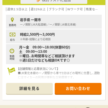
場です。
■周囲のスタッフと連携しながら患者様に寄り添った丁寧な対
応ができるコミュニケーション能力の高い方を歓迎しておりま
週休2.5日以上
週32h以上
ブランク可
Ｗワーク可
残業なし(ほぼなし含む)
す。
岩手県 一関市
【法人特徴について】
一ノ関駅 (JR大船渡線)／一ノ関駅 (JR東北本線)
勤務地
■岩手県を中心に40店舗以上を展開しており地域に根ざしたか
かりつけ機能として事業を展開している地元密着型の企業で
時給2,500円～3,000円
す。
■患者様の求めるものに合わせて地域生活に溶け込み親しみを
※年齢・経験により応相談
給与
持っていただける明るく和やかな空間づくりをモットーとして
月〜金 09:00～18:00(休憩60分)
います。
土 09:00〜13:00
■東北地方の調剤業界でいち早く国際的な品質保証規格を取得
※曜日、お時間帯などご相談頂けます
勤務
するなど常にサービスの向上に努めている信頼性の高い企業で
時間
※週1日だけなども相談OKです◎
す。
【店舗情報と応需状況について】
【求人情報について】
■JR東北本線の一ノ関駅から車で5分ほどの場所に位置し、通勤
■正社員としての募集であり調剤や監査および服薬指導といっ
にはマイカーの利用が便利な立地環境です。
た基本的な薬剤師業務全般を幅広く担当していただく予定で
■近隣の基幹病院から内科や整形外科など多岐にわたる処方箋
す。
を1日平均80枚ほど応需している店舗です。
■年収はこれまでのご経験や年齢などを考慮して448万円から
詳細を見る
お問い合わせ
■常勤の薬剤師が3名在籍しており、事務スタッフとも連携しな
最高700万円の間で決定されるため収入アップも目指せます。
がら円滑に業務を進めている安心の体制です。
■昇給は年に1回設けられており賞与も年に2回支給されるほか
役職手当や通勤手当など各種手当も充実している環境です。
【法人特徴について】
■市内に3店舗を展開し、地域医療に深く根差した薬局運営を行