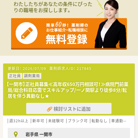
わたしたちがあなたの条件にぴった
っている安定性の高い企業です。
りの職場をお探しします。
■30代から40代の社員が中心となり、活気ある雰囲気の中で新
しい取り組みにも積極的です。
■医師会や薬剤師会との連携が強く、在宅医療への対応など地域
での役割を重視しています。
【求人情報について】
■曜日・時間も柔軟に相談可！週1日からでも勤務OKのパート求
人です。
■パートながら時給は2,500円以上と高水準の薬局です◎ライフ
ワークバランス重視の方にもおすすめです。
■近隣店舗との連携が取れているため、有給休暇やお休みが取り
更新日：
2026/07/09
薬剤師求人ID：
217845
やすく働きやすい環境が魅力です♪
正社員
調剤薬局
【一関市】正社員募集≪高年収650万円相談可！≫病院門前薬
局/総合科目応需でスキルアップ/一ノ関駅より徒歩8分/転
居を伴う異動なし★
検討リストに追加
週32h以上
新卒可
未経験可
ブランク可
転勤なし
車通勤可
高給
岩手県 一関市