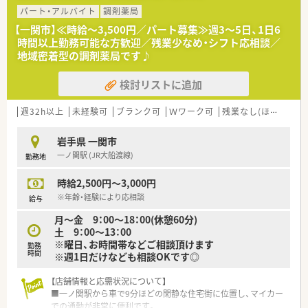
る経験者の方を積極的に求めています。
パート・アルバイト
調剤薬局
■50代前後までの幅広い年齢層の方が対象で、これまでの調剤
【一関市】≪時給～3,500円／パート募集≫週3～5日、1日6
経験やスキルを活かしたい方を歓迎します。
時間以上勤務可能な方歓迎／残業少なめ・シフト応相談／
■地域の医療に貢献したいという意欲を持ち、周囲と連携してチ
地域密着型の調剤薬局です♪
ームワークを大切にできる方を歓迎します。
検討リストに追加
【法人特徴について】
■岩手県一関市を中心に3店舗を展開しており、地域に根差した
医療提供を行っている安定企業です。
週32h以上
未経験可
ブランク可
Ｗワーク可
残業なし(ほぼなし含む)
■30代から40代のスタッフが中心となって活躍しており、活気
のある明るい職場の雰囲気があります。
岩手県 一関市
■薬剤師会や医師会との連携も強く、地域医療における薬剤師の
一ノ関駅 (JR大船渡線)
勤務地
役割を実感しながら働ける環境です。
時給2,500円～3,000円
※年齢・経験により応相談
給与
月～金 9：00～18：00(休憩60分)
土 9：00～13：00
※曜日、お時間帯などご相談頂けます
勤務
時間
※週1日だけなども相談OKです◎
【店舗情報と応需状況について】
■一ノ関駅から車で9分ほどの閑静な住宅街に位置し、マイカー
での通勤が非常に便利です。