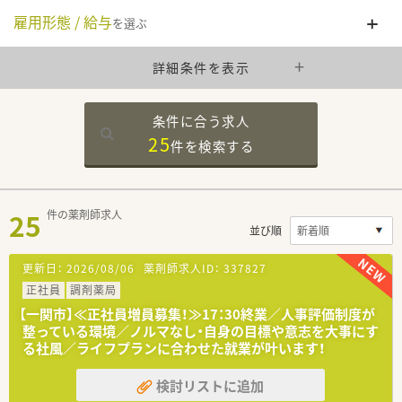
雇用形態 / 給与
を選ぶ
詳細条件を表示
条件に合う求人
25
件を
検索する
25
件の薬剤師求人
並び順
更新日：
2026/08/06
薬剤師求人ID：
337827
正社員
調剤薬局
【一関市】≪正社員増員募集！≫17：30終業／人事評価制度が
整っている環境／ノルマなし・自身の目標や意志を大事にす
る社風／ライフプランに合わせた就業が叶います！
検討リストに追加