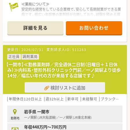
≪薬局について≫
安定的な経営をしている企業様で、安心して長期就業ができる薬
局です。幅広い年齢層の薬剤師が在籍しており、経験を積める環
境です。代表が女性ということもあり、社員のために細やかな気
配りができ、社員の定着率も良い薬局様です。
詳細を見る
お問い合わせ
更新日：
2026/07/31
薬剤師求人ID：
511283
正社員
調剤薬局
【一関市】≪勤務薬剤師／完全週休二日制（日曜日＋１日休
み）≫内科系・整形外科クリニック門前／一ノ関駅より徒歩
14分／幅広い年代の方が来局する店舗です♪
検討リストに追加
年間休日120日以上
週32h以上
新卒可
未経験可
ブランク可
残業
岩手県 一関市
一ノ関駅 (JR大船渡線)／一ノ関駅 (JR東北本線)
勤務地
年収448万円～700万円