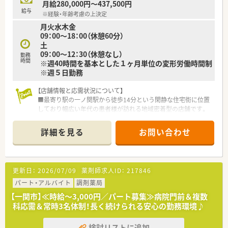
月給280,000円～437,500円
給与
※経験・年齢考慮の上決定
月火水木金
09：00～18：00（休憩60分）
土
09：00～12：30（休憩なし）
勤務
時間
※週40時間を基本とした１ヶ月単位の変形労働時間制
※週５日勤務
【店舗情報と応需状況について】
■最寄り駅の一ノ関駅から徒歩14分という閑静な住宅街に位置
しており幅広い年代の患者様が訪れる地域密着型の店舗です。
■内科や整形外科を中心に小児科の処方箋も応需しており1日あ
たり約100枚の処方箋を薬剤師5名と事務4名で対応します。
詳細を見る
お問い合わせ
■近隣のクリニックからの処方箋がメインであり地域の医療ニ
ーズに応える質の高いサービスを提供している魅力的な環境で
す。
更新日：
2026/07/09
薬剤師求人ID：
217846
【募集背景と求める人物像について】
■現在は欠員補充のための募集を行っており地域医療に貢献し
パート・アルバイト
調剤薬局
ながら長く勤務していただける協調性のある方を求めておりま
【一関市】≪時給～3,000円／パート募集≫病院門前＆複数
す。
科応需＆常時3名体制！長く続けられる安心の勤務環境♪
■人物重視の採用を行っており年齢や経験に不安がある方でも
積極的に検討していただける受け入れ幅の広い風通しの良い職
検討リストに追加