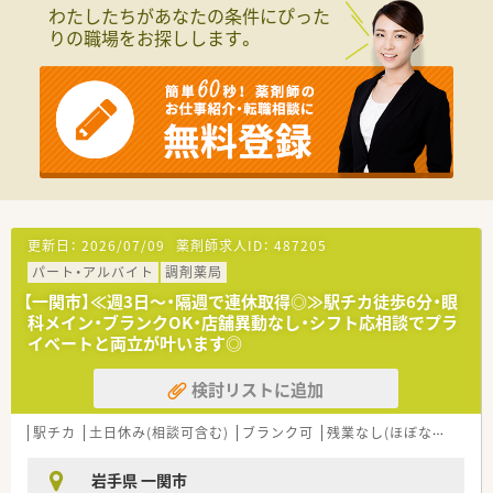
がら、やりがいを感じられる現場づくりをされています。
わたしたちがあなたの条件にぴった
■社員は男女比が半々。各店舗近いエリアに出店しております
りの職場をお探しします。
ので、横のつながり、連携もできています。お休みの取りやすさ
にもつながっており、定着率がよく、腰を据えて働ける環境で
す。
◆薬局紹介◆
内科・耳鼻科・小児科など門前以外の医療機関からも応需してい
るため、幅広く徐々に知識を身に着けることが出来ます。
処方箋枚数は1日約100枚前後で、常時3名程で対応し、無理の無
い業務負担の環境です！
更新日：
2026/07/09
薬剤師求人ID：
487205
◆こんな方にオススメ◆
パート・アルバイト
調剤薬局
★転居を伴う異動がなく、地域に根差した薬局で働きたい方
★若手でスキルに不安があり、しっかり教えてくれる会社で働き
【一関市】≪週3日～・隔週で連休取得◎≫駅チカ徒歩6分・眼
たい方
科メイン・ブランクOK・店舗異動なし・シフト応相談でプラ
★ヘルプ対応に抵抗がない方
イベートと両立が叶います◎
★頑張った分だけ給与を受け取りたい方
検討リストに追加
駅チカ
土日休み(相談可含む)
ブランク可
残業なし(ほぼなし含む)
岩手県 一関市