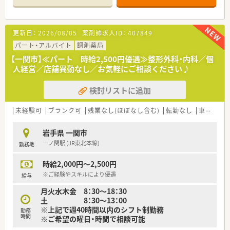
■教育制度は集合研修やEラーニングを活用しております。
更新日：
2026/08/05
薬剤師求人ID：
407849
パート・アルバイト
調剤薬局
【一関市】≪パート 時給2,500円優遇≫整形外科・内科／個
人経営／店舗異動なし／お気軽にご相談ください♪
検討リストに追加
未経験可
ブランク可
残業なし(ほぼなし含む)
転勤なし
車通勤可
岩手県 一関市
一ノ関駅 (JR東北本線)
勤務地
時給2,000円～2,500円
※ご経験やスキルにより優遇
給与
月火水木金 8：30～18：30
土 8：30～13：00
※上記で週40時間以内のシフト制勤務
勤務
時間
※ご希望の曜日・時間で相談可能