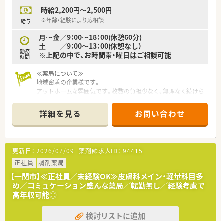
環境を求める方にお勧めです。代表も柔軟に物事を考えてくれ
時給2,200円～2,500円
る方で、相談しやすい雰囲気です。
※年齢・経験により応相談
給与
月～金／9：00～18：00(休憩60分)
土 ／9：00～13：00(休憩なし）
勤務
※上記の中で、お時間帯・曜日はご相談可能
時間
≪薬局について≫
地域密着の企業様です。
アットホームな雰囲気です。枚数の負担少なく、無理なく続けら
れる環境です。
詳細を見る
お問い合わせ
更新日：
2026/07/09
薬剤師求人ID：
94415
正社員
調剤薬局
【一関市】≪正社員／未経験OK≫皮膚科メイン・軽量科目多
め／コミュケーション盛んな薬局／転勤無し／経験考慮で
高年収可能◎
検討リストに追加