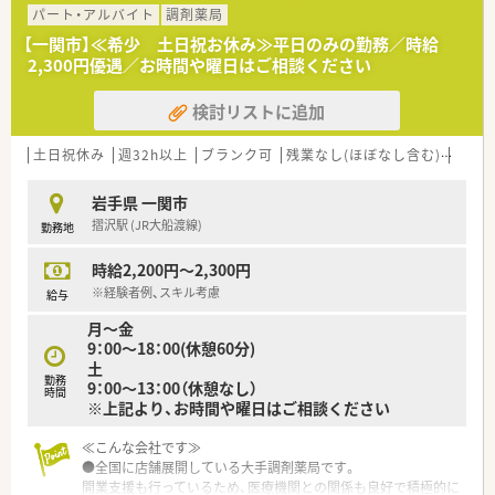
性の代表で、お話もしやすいので、すぐに職場にも馴染みやすい
パート・アルバイト
調剤薬局
環境と感じます。
【一関市】≪希少 土日祝お休み≫平日のみの勤務／時給
2,300円優遇／お時間や曜日はご相談ください
≪薬局の雰囲気≫
待合室も広く、清潔感のある店内です。従業員同士もしっかり連
検討リストに追加
携が取れており、どちらかというと穏やかな雰囲気の薬局です。
女性の割合が多い職場で、子育て世代の社員の方もいらっしゃ
り、長期的にみて働きやすい職場環境を重視している会社様で
土日祝休み
週32h以上
ブランク可
残業なし(ほぼなし含む)
転勤
す。
岩手県 一関市
摺沢駅 (JR大船渡線)
勤務地
時給2,200円～2,300円
※経験者例、スキル考慮
給与
月～金
9：00～18：00(休憩60分)
土
勤務
9：00～13：00（休憩なし）
時間
※上記より、お時間や曜日はご相談ください
≪こんな会社です≫
●全国に店舗展開している大手調剤薬局です。
開業支援も行っているため、医療機関との関係も良好で積極的に