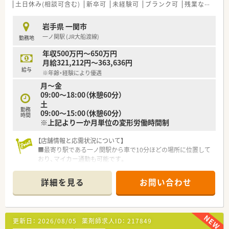
在宅への取り組みもあり、現在施設、個人と対応しております
土日休み(相談可含む)
新卒可
未経験可
ブランク可
残業なし(ほぼなし含む)
が、口コミで需要が広がっており、今後も拡大していく方針のた
め、増員での募集です。
岩手県 一関市
一ノ関駅 (JR大船渡線)
勤務地
≪ ここが魅力ポイント ≫
■かかりつけ薬剤師として働きたい！
年収500万円～650万円
「この薬局がいいから来た」と薬局のファンが多いのが魅力。患
月給321,212円～363,636円
者様との関わりにやりがいを感じる方におススメです。
給与
※年齢・経験により優遇
■住居手当あり！
月〜金
遠方からお越しの方は着任費用の相談も可能です。
09:00〜18:00（休憩60分）
■店舗異動・転勤なし！
土
長く安定してご活躍いただけます。
勤務
09:00〜15:00（休憩60分）
■風通しの良い雰囲気づくり！
時間
※上記より一か月単位の変形労働時間制
社長との距離感が近く、地域の薬局としての役割はもちろん、薬
局経営についても学びたい方も歓迎。取り組みたいことや改善
したいことなども言いやすい雰囲気づくりを心掛けている社長
【店舗情報と応需状況について】
です。
■最寄り駅である一ノ関駅から車で10分ほどの場所に位置して
おり、マイカー通勤も可能です。
■1日あたり150枚から170枚ほどの処方箋を、近隣の医療機関
から幅広く応需しています。
詳細を見る
お問い合わせ
■薬剤師は常勤と非常勤を合わせて5名体制で、事務スタッフも
4名在籍し協力しています。
【募集背景と求める人物像について】
更新日：
2026/08/05
薬剤師求人ID：
217849
■地域医療への貢献度を高めるための増員募集であり、現在非常