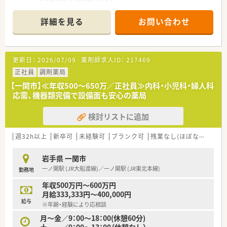
■内科と整形外科を主に応需しており、1日平均80枚の処方箋を
3名体制で対応しています。
詳細を見る
お問い合わせ
■薬剤師は常勤3名とパート1名が在籍しており、事務員も含め
チームワーク良く業務を行っています。
【法人特徴について】
更新日：
2026/07/09
薬剤師求人ID：
217469
■市内に3店舗を展開し、地域医療に深く根差した薬局運営を行
っている安定性の高い企業です。
正社員
調剤薬局
■30代から40代の社員が中心となり、活気ある雰囲気の中で新
【一関市】≪年収500～650万／正社員≫内科・小児科・婦人科
しい取り組みにも積極的です。
応需、機器類完備で設備面も安心の薬局
■医師会や薬剤師会との連携が強く、在宅医療への対応など地域
での役割を重視しています。
検討リストに追加
【求人情報について】
■曜日・時間も柔軟に相談可！週1日からでも勤務OKのパート求
週32h以上
新卒可
未経験可
ブランク可
残業なし(ほぼなし含む)
人です。
■パートながら時給は2,500円以上と高水準の薬局です◎ライフ
岩手県 一関市
ワークバランス重視の方にもおすすめです。
一ノ関駅 (JR大船渡線)／一ノ関駅 (JR東北本線)
勤務地
■近隣店舗との連携が取れているため、有給休暇やお休みが取り
やすく働きやすい環境が魅力です♪
年収500万円～600万円
月給333,333円～400,000円
給与
※年齢・経験により応相談
月～金／9：00～18：00(休憩60分)
土 ／9：00～13：00（休憩なし）