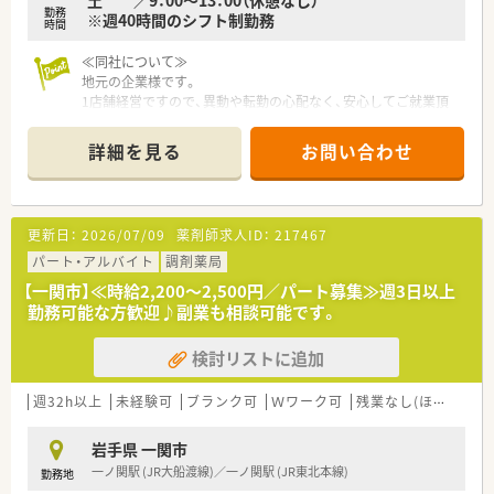
勤務
※週40時間のシフト制勤務
時間
≪同社について≫
地元の企業様です。
1店舗経営ですので、異動や転勤の心配なく、安心してご就業頂
けます。従業員数も多くはありませんが、家族のような関係性
で、協力体制がしっかりしています。
詳細を見る
お問い合わせ
最新の機材も導入しており、安心して働ける環境が整っていま
す。
≪18時までのシフトでプライベートと両立◎≫
更新日：
2026/07/09
薬剤師求人ID：
217467
残業はほぼありません。プライベートとの両立を大事にしてい
る代表の下でご勤務いただけますので、メリハリをつけて皆さん
パート・アルバイト
調剤薬局
働かれています。
【一関市】≪時給2,200～2,500円／パート募集≫週3日以上
勤務可能な方歓迎♪副業も相談可能です。
≪業務について≫
外来対応がメインとなります。在宅は数件個人宅を担当されて
検討リストに追加
います。門前の処方箋だけでなく、面でも応需していますので、
患者様のかかりつけとしてご活躍されたい方にお勧めの職場で
す。
週32h以上
未経験可
ブランク可
Ｗワーク可
残業なし(ほぼなし含む)
≪企業ポイント≫
岩手県 一関市
大手企業にはない、柔軟な体制が魅力の企業です。型にはまった
一ノ関駅 (JR大船渡線)／一ノ関駅 (JR東北本線)
勤務地
考えではなく、患者様のためになることなどを考え・発信できる