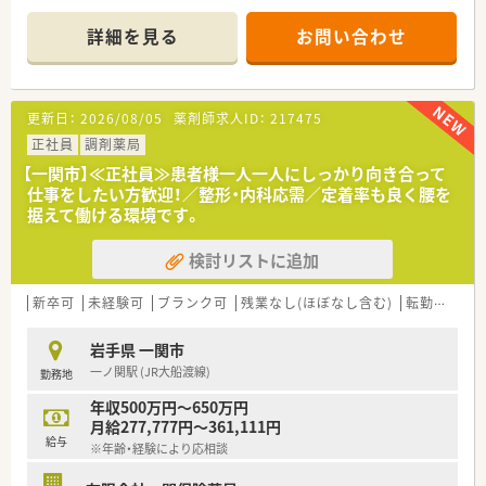
す！定着率も良く、ベテランの薬剤師も在籍。安心して働けます。
薬剤師会とのつながりも強く、経験やスキルを磨きたい方にもお
詳細を見る
お問い合わせ
ススメの会社です。
更新日：
2026/08/05
薬剤師求人ID：
217475
正社員
調剤薬局
【一関市】≪正社員≫患者様一人一人にしっかり向き合って
仕事をしたい方歓迎！／整形・内科応需／定着率も良く腰を
据えて働ける環境です。
検討リストに追加
新卒可
未経験可
ブランク可
残業なし(ほぼなし含む)
転勤なし
岩手県 一関市
一ノ関駅 (JR大船渡線)
勤務地
年収500万円～650万円
月給277,777円～361,111円
給与
※年齢・経験により応相談