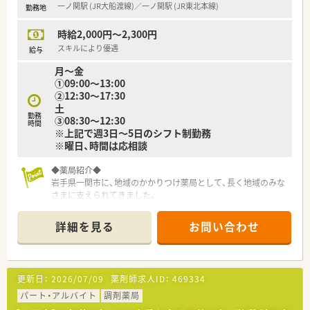
一ノ関駅 (JR大船渡線)／一ノ関駅 (JR東北本線)
勤務地
時給2,000円～2,300円
スキルにより優遇
給与
月～金
①09:00～13:00
②12:30～17:30
土
勤務
③08:30～12:30
時間
※上記で週3日～5日のシフト制勤務
※曜日、時間は応相談
◆薬局紹介◆
岩手県一関市に、地域のかかりつけ薬局として、長く地域のみな
さまに支えられてきました。
現在は1店舗のみのため、店舗異動や転勤はないため、安定して
長く働くことが可能です。
詳細を見る
お問い合わせ
眼科クリニック門前で、ご利用いただく方々に『ホッ』としても
らえるよう、周りに草花を植えるなどの空間作りを行っていま
す。
更新日：
2026/07/09
薬剤師求人ID：
469334
◆就業ポイント◆
第1・3土曜日が定休日のため、隔週で連休を取ることが可能で
パート・アルバイト
調剤薬局
す。