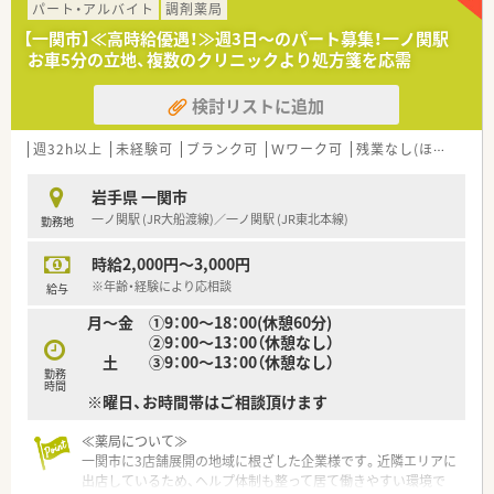
に温度感を高く採用中です。
パート・アルバイト
調剤薬局
■即戦力となる経験者はもちろん、意欲的に業務に取り組める方
【一関市】≪高時給優遇！≫週3日～のパート募集！一ノ関駅
を幅広く歓迎しております。
お車5分の立地、複数のクリニックより処方箋を応需
■チームワークを大切にし、周囲とコミュニケーションを取りな
がら業務を進められる方です。
検討リストに追加
【法人特徴について】
■東北地方を中心にドラッグストアや調剤薬局を350店舗以上
週32h以上
未経験可
ブランク可
Ｗワーク可
残業なし(ほぼなし含む)
チェーン展開している企業です。
■東証プライム市場に上場しており、安定した経営基盤のもとで
岩手県 一関市
安心して就業いただけます。
一ノ関駅 (JR大船渡線)／一ノ関駅 (JR東北本線)
勤務地
■社員の定着率は91.8％と非常に高く、長く働き続けられる環境
が整っているのが特徴です。
時給2,000円～3,000円
※年齢・経験により応相談
給与
月〜金 ①9：00～18：00(休憩60分)
②9：00～13：00（休憩なし）
土 ③9：00～13：00（休憩なし）
勤務
時間
※曜日、お時間帯はご相談頂けます
≪薬局について≫
一関市に3店舗展開の地域に根ざした企業様です。近隣エリアに
出店しているため、ヘルプ体制も整って居て働きやすい環境で