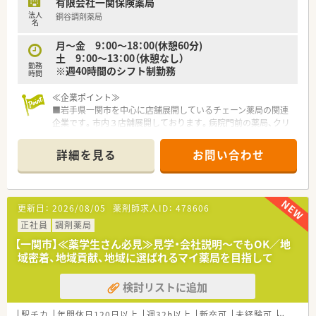
有限会社一関保険薬局
法人
銅谷調剤薬局
名
月～金 9：00～18：00(休憩60分)
土 9：00～13：00（休憩なし）
勤務
※週40時間のシフト制勤務
時間
≪企業ポイント≫
■岩手県一関市を中心に店舗展開しているチェーン薬局の関連
企業です。市内３店舗展開しております。病院門前の薬局、クリ
ニック門前がございます。
■同社の年齢層は30代～40代の方が中心で活気のある雰囲気で
詳細を見る
お問い合わせ
す。後発医薬品の推奨、在宅対応など新しいことへ積極的に対応
しております。
■薬剤師会、医師会との連携がしっかりできている会社です。調
剤薬局としての地域の役割を社員一人一人に理解してもらいな
更新日：
2026/08/05
薬剤師求人ID：
478606
がら、やりがいを感じられる現場づくりをされています。
■社員は男女比が半々。各店舗近いエリアに出店しております
正社員
調剤薬局
ので、横のつながり、連携もできています。お休みの取りやすさ
【一関市】≪薬学生さん必見≫見学・会社説明～でもOK／地
にもつながっており、定着率がよく、腰を据えて働ける環境で
域密着、地域貢献、地域に選ばれるマイ薬局を目指して
す。
検討リストに追加
≪薬局の特徴≫
複数科目応需しており1日80枚ほどの外来処方箋の対応を行っ
ています。そのほか在宅医療も実施している店舗です。定時でき
駅チカ
年間休日120日以上
週32h以上
新卒可
未経験可
ブラン