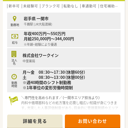
新卒可
未経験可
ブランク可
転勤なし
車通勤可
住宅補助(手当)あり
岩手県 一関市
千厩駅 (JR大船渡線)
勤務地
年収400万円～550万円
月給250,000円～344,000円
給与
※年齢・経験により優遇
株式会社ワークイン
法人
中里薬局
名
月～金 08：30～17：30（休憩60分）
土 08：30～13：00（休憩00分）
※週40時間のシフト制勤務
勤務
時間
※1年単位の変形労働時間制
＼専門性を高められます／（一関市エリア担当より）
内科や循環器科などの処方箋を応需し幅広い知識が身につきま
す。充実した人事評価制度があり、将来的に管理薬剤師やエリア
マネージャーへのキャリアアップも可能です。
＊------------------------------------------＊
詳細を見る
お問い合わせ