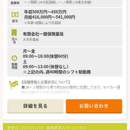
一ノ関駅 (JR大船渡線)／一ノ関駅 (JR東北本線)
勤務地
年収500万円～650万円
月給416,000円～541,000円
給与
※年齢・経験により応相談
有限会社一関保険薬局
法人
大手町薬局
名
月〜金
09:00〜18:00(休憩60分)
土
勤務
09:00〜13:00（休憩なし）
時間
※上記の内、週40時間のシフト制勤務
【店舗情報と応需状況について】
■JR一ノ関駅から車で約5分の場所に位置しており、マイカー通
勤も可能でアクセスは良好です。
■総合病院の門前に位置し、内科や整形外科など多科目の処方箋
を1日約80枚応需しています。
詳細を見る
お問い合わせ
■薬剤師は常勤が3名、事務スタッフが3名の計6名体制で、協力
し合いながら業務を行います。
【募集背景と求める人物像について】
更新日：
2026/07/09
薬剤師求人ID：
217473
■業務拡大に伴う増員募集を行っており、即戦力として活躍でき