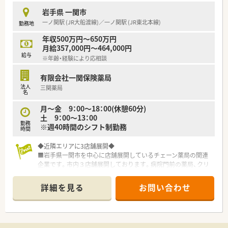
岩手県 一関市
一ノ関駅 (JR大船渡線)／一ノ関駅 (JR東北本線)
勤務地
年収500万円～650万円
月給357,000円～464,000円
給与
※年齢・経験により応相談
有限会社一関保険薬局
法人
三関薬局
名
月〜金 9：00～18：00(休憩60分)
土 9：00～13：00
勤務
※週40時間のシフト制勤務
時間
◆近隣エリアに3店舗展開◆
■岩手県一関市を中心に店舗展開しているチェーン薬局の関連
企業です。市内３店舗展開しております。病院門前の薬局、クリ
ニック門前がございます。
■同社の年齢層は30代～40代の方が中心で活気のある雰囲気で
詳細を見る
お問い合わせ
す。後発医薬品の推奨、在宅対応など新しいことへ積極的に対応
しております。
■薬剤師会、医師会との連携がしっかりできている会社です。調
剤薬局としての地域の役割を社員一人一人に理解してもらいな