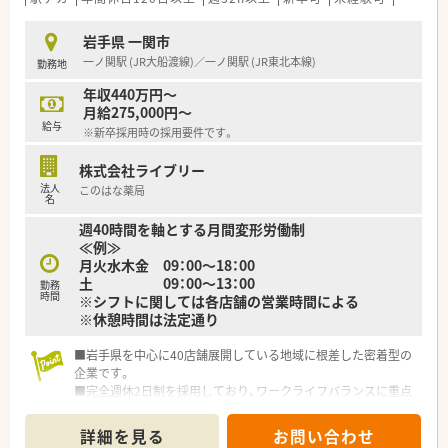
っちり帰れるように協力し合っているので、オンオフの切り替え
がしっかりできている職場環境でもあります。
岩手県 一関市
一ノ関駅 (JR大船渡線)／一ノ関駅 (JR東北本線)
勤務地
≪こんな方におススメ≫
★転居を伴う異動がなく、地域に根差した薬局で働きたい方
年収440万円～
★若手でスキルに不安があり、しっかり教えてくれる会社で働き
月給275,000円～
たい方
給与
※新卒採用時の採用要件です。
★ヘルプ対応に抵抗がない方
★頑張った分だけ給与を受け取りたい方
株式会社ライブリー
法人
このはな薬局
名
週40時間を軸とする月間変形労働制
≪例≫
月火水木金 09：00～18：00
土 09：00～13：00
勤務
時間
※シフトに関しては各店舗の営業時間による
※休憩時間は法定通り
■岩手県を中心に40店舗展開している地域に根差した密着型の
企業です。
■完全週休2日制を採用しており、ワークライフバランスに重点
を置いている企業です。
■新卒採用も積極的に行っており、若手も活躍できる環境は整っ
詳細を見る
お問い合わせ
ております。