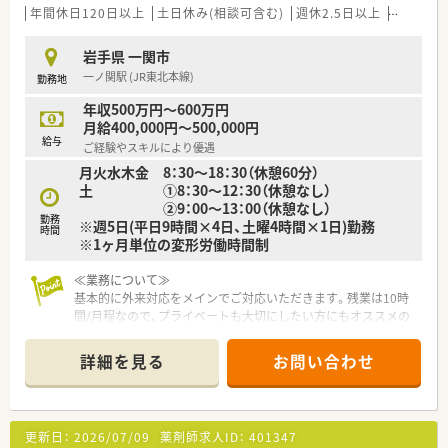
調剤室や休憩室が広く、休憩の際もしっかり休めるような環境作
年間休日120日以上
土日休み(相談可含む)
週休2.5日以上
未経験可
りをしています。
また、フォローし合う体制にあるため、休暇も相談しやすい環境
岩手県 一関市
です。
一ノ関駅 (JR東北本線)
勤務地
≪こんな方におススメ≫
年収500万円～600万円
★しっかり稼ぎたい方
月給400,000円～500,000円
★テキパキと仕事したい方
給与
ご経験やスキルにより優遇
★職場の人間関係で悩みたくない方
月火水木金 8：30～18：30（休憩60分）
★店舗異動やヘルプ対応なく働きたい方
土 ①8：30～12：30（休憩なし）
②9：00～13：00（休憩なし）
勤務
※週5日(平日9時間×4日、土曜4時間×1日)勤務
時間
※1ヶ月単位の変形労働時間制
≪業務について≫
基本的に外来対応をメインでご対応いただきます。残業は10時
間/月程なので、プライベートも大切にしたい方にもオススメの
職場環境。患者様とお薬のこと以外のお話もできる環境で、コミ
ュニケーションを大事にしています。
詳細を見る
お問い合わせ
≪同社について≫
ご家族で経営されており、長年にわたり地域医療を支えてきまし
た。ご利用くださる患者様とのコミュニケーションを大事に、薬
更新日：
2026/07/09
薬剤師求人ID：
401347
剤師としてのやりがいも感じられる職場環境です。穏やかな女