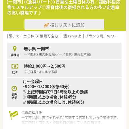
【一関市】≪急募/パート≫貴重な土曜日休み有／複数科目応
また、シフトも柔軟に対応しており、薬剤師の人員体制も整って
需でスキルアップ◎産育休後の復帰される方の多い定着率
いるため、ご家庭やプライベートとの両立を図りやすい環境にな
の高い職場です♪
っています。
検討リストに追加
◆こんな方にオススメ◆
・店舗異動などなく、安定して就業したい方
・プライベートと両立していきたい方
駅チカ
土日休み(相談可含む)
週32h以上
ブランク可
Ｗワーク可
岩手県 一関市
一ノ関駅 (JR大船渡線)／一ノ関駅 (JR東北本線)
勤務地
時給2,000円～2,500円
※ご経験・スキルを考慮
給与
月～金曜日
・9：00～18：00（休憩60分）
※上記時間内で1日4時間以上の勤務
勤務
※6時間以上の場合、休憩45分
時間
※8時間以上の場合には、休憩60分
≪薬局紹介≫
一関市と北上市にそれぞれ1店舗ずつ営業している企業様です。
病院門前と面対応と複数科目応需している店舗です。
応需科目が多いため、勉強になる環境です。ご経験を積みたい