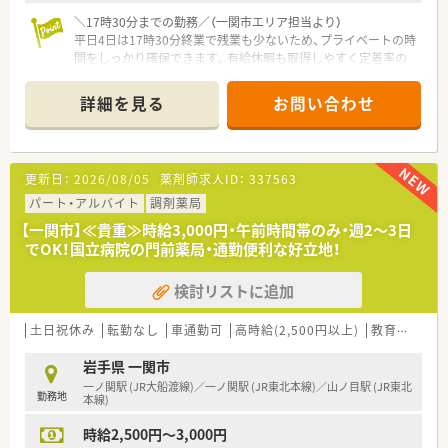
＼17時30分までの勤務／（一関市エリア担当より）
平日4日は17時30分終業で残業も少ないため、プライベートの時
間をしっかり確保できます。有給休暇も取得しやすく定着率の
高い働きやすい職場です。
＊------------------------------------------＊
詳細を見る
お問い合わせ
【店舗情報と応需状況について】
■JR大船渡線およびJR東北本線の一ノ関駅から車で8分ほどの
場所に位置しお車での通勤に大変便利な調剤薬局です。
更新日：
2026/08/05
薬剤師求人ID：
337563
■近隣医療機関から内科や消化器科や小児科などの処方箋を1日
あたり50枚から60枚程度応需して地域医療に貢献しています。
パート・アルバイト
調剤薬局
■現在は常勤薬剤師が2名と医療事務スタッフが2名在籍してお
【一関市】≪貴重≫時給3,000円・午前時間帯のみ・週2～3日
り協力しながら日々の調剤業務や患者様対応を行っておりま
でOK！国立病院の門前薬局・通勤便利な好立地！
す。
検討リストに追加
【法人特徴について】
■岩手県内に本社を置き地域に根差した店舗展開を続けている
チェーン薬局であり今後の成長も見込まれる優良な企業です。
土日祝休み
転勤なし
車通勤可
高時給(2,500円以上)
教育制度あり
■社員一人ひとりの生活を尊重する温かい社風があり一方的な
異動や無理な働き方を強いることはなく安心して勤務可能で
岩手県 一関市
す。
一ノ関駅 (JR大船渡線)／一ノ関駅 (JR東北本線)／山ノ目駅 (JR東北
勤務地
■経営陣と社員の距離が近くコミュニケーションが活発であり
本線)
風通しの良い環境の中でモチベーション高く働くことができま
時給2,500円～3,000円
す。