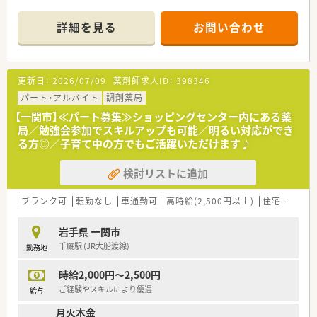
コミュニケーションを図っています。
●独自の研修システムを活用し効率的かつ効果的なスキルアッ
詳細を見る
お問い合わせ
プを支援しています。
その他、カフェテリア研修や社内学術大会などその方が目指す社
会人像に合わせた学ぶ環境が充実しています。
●週20時間以上の勤務で社会保険に加入が可能です。
更新日：
2026/07/09
薬剤師求人ID：
398346
●サポート体制が整っており育児との両立にも理解がある職場
です。
パート・アルバイト
調剤薬局
●全国に店舗がありますので旦那様の転勤がある場合も店舗異
【一関市】≪パート募集≫ショッピングセンター内にある薬
動にて対応することが可能です。
局／勉強会参加でスキルアップも可能／明るい対応ができ
る方◎／子育て中の方でもご活躍いただけます♪
検討リストに追加
ブランク可
転勤なし
車通勤可
高時給(2,500円以上)
住宅補助(手当)あり
岩手県 一関市
千厩駅 (JR大船渡線)
勤務地
時給2,000円～2,500円
ご経験やスキルにより優遇
給与
月火木金