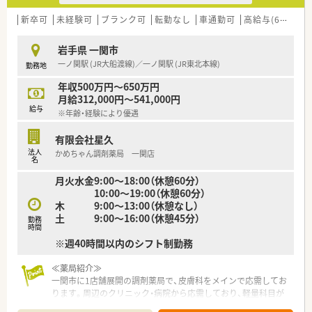
新卒可
未経験可
ブランク可
転勤なし
車通勤可
高給与(600万円以上)
岩手県 一関市
一ノ関駅 (JR大船渡線)／一ノ関駅 (JR東北本線)
勤務地
年収500万円～650万円
月給312,000円～541,000円
給与
※年齢・経験により優遇
有限会社星久
法人
かめちゃん調剤薬局 一関店
名
月火水金9:00～18:00（休憩60分）
10:00～19:00（休憩60分）
木 9:00～13:00（休憩なし）
土 9:00～16:00（休憩45分）
勤務
時間
※週40時間以内のシフト制勤務
≪薬局紹介≫
一関市に1店舗展開の調剤薬局で、皮膚科をメインで応需してお
ります。周辺のクリニック・病院から応需しており、軽量科目が
多く、外来をメインに取り扱っています。