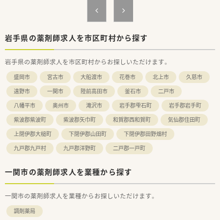
■人柄を重視した温かい職場環境で、ストレスなく周囲と協調し
ながら働きたいと考えている方にピッタリです。
岩手県の薬剤師求人を市区町村から探す
岩手県の薬剤師求人を市区町村からお探しいただけます。
盛岡市
宮古市
大船渡市
花巻市
北上市
久慈市
遠野市
一関市
陸前高田市
釜石市
二戸市
八幡平市
奥州市
滝沢市
岩手郡雫石町
岩手郡岩手町
紫波郡紫波町
紫波郡矢巾町
和賀郡西和賀町
気仙郡住田町
上閉伊郡大槌町
下閉伊郡山田町
下閉伊郡田野畑村
九戸郡九戸村
九戸郡洋野町
二戸郡一戸町
一関市の薬剤師求人を業種から探す
一関市の薬剤師求人を業種からお探しいただけます。
調剤薬局