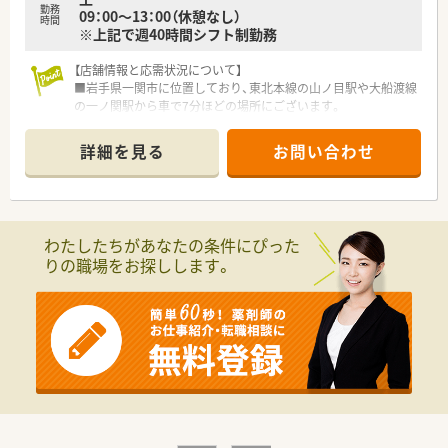
勤務
09：00～13：00（休憩なし）
時間
※上記で週40時間シフト制勤務
【店舗情報と応需状況について】
■岩手県一関市に位置しており、東北本線の山ノ目駅や大船渡線
の一ノ関駅から車で7分ほどの場所にございます。
■病院の門前に店舗を構えており、内科や心療内科を中心とした
多様な処方箋を安定して応需しているのが特徴です。
詳細を見る
お問い合わせ
■近隣の医療機関からも広く処方箋を受け付けており、多種多様
なお薬を約1200品目ほど幅広く取り揃えています。
【法人特徴について】
■2018年に創立された法人で、地域に根差した温かい調剤薬局
わたしたちがあなたの条件にぴった
を岩手県一関市にて1店舗運営している会社です。
りの職場をお探しします。
■今後も組織としてさらなる成長を目指して前進している企業
です。
■働くスタッフ一人ひとりを非常に大切にする代表が運営して
おり、会社全体のチームワークが抜群な点も魅力です。
【こんな方にオススメ】
■平日は18時までの勤務で残業もほぼない環境のため、ワーク
ライフバランスを最優先にしたい方に最適です。
■将来的に薬局長や管理薬剤師といった、経営や店舗運営に近い
ポストでキャリアを積みたい方におすすめです。