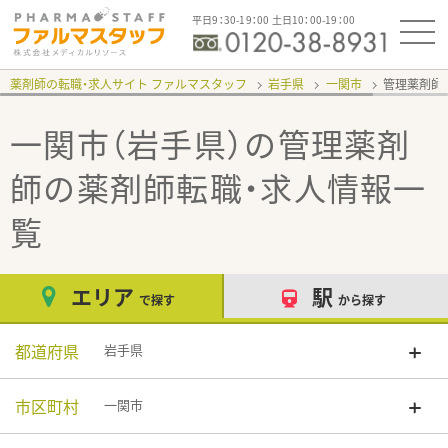
平日9：30-19：00 土日10：00-19：00
薬剤師の転職・求人サイト ファルマスタッフ
岩手県
一関市
管理薬剤師
一関市（岩手県）の管理薬剤
師
の薬剤師転職・求人情報一
覧
エリア
駅
で探す
から探す
都道府県
岩手県
市区町村
一関市