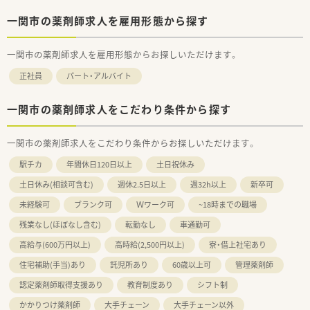
一関市の薬剤師求人を雇用形態から探す
一関市の薬剤師求人を雇用形態からお探しいただけます。
正社員
パート・アルバイト
一関市の薬剤師求人をこだわり条件から探す
一関市の薬剤師求人をこだわり条件からお探しいただけます。
駅チカ
年間休日120日以上
土日祝休み
土日休み(相談可含む)
週休2.5日以上
週32h以上
新卒可
未経験可
ブランク可
Ｗワーク可
~18時までの職場
残業なし(ほぼなし含む)
転勤なし
車通勤可
高給与(600万円以上)
高時給(2,500円以上)
寮・借上社宅あり
住宅補助(手当)あり
託児所あり
60歳以上可
管理薬剤師
認定薬剤師取得支援あり
教育制度あり
シフト制
かかりつけ薬剤師
大手チェーン
大手チェーン以外