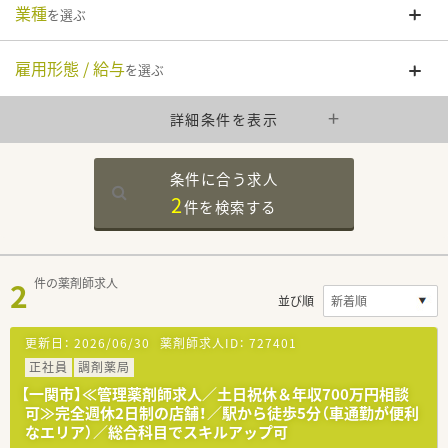
業種
を選ぶ
雇用形態 / 給与
を選ぶ
詳細条件を表示
条件に合う求人
2
件を
検索する
2
件の薬剤師求人
並び順
更新日：
2026/06/30
薬剤師求人ID：
727401
正社員
調剤薬局
【一関市】≪管理薬剤師求人／土日祝休＆年収700万円相談
可≫完全週休2日制の店舗！／駅から徒歩5分（車通勤が便利
なエリア）／総合科目でスキルアップ可