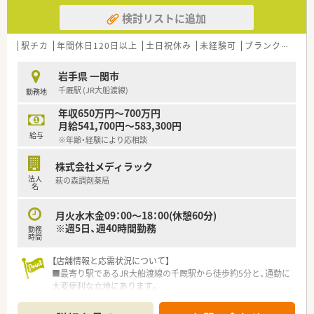
検討リストに追加
駅チカ
年間休日120日以上
土日祝休み
未経験可
ブランク可
残
岩手県 一関市
千厩駅 (JR大船渡線)
勤務地
年収650万円～700万円
月給541,700円～583,300円
給与
※年齢・経験により応相談
株式会社メディラック
法人
萩の森調剤薬局
名
月火水木金09：00～18：00(休憩60分)
※週5日、週40時間勤務
勤務
時間
【店舗情報と応需状況について】
■最寄り駅であるJR大船渡線の千厩駅から徒歩約5分と、通勤に
大変便利な立地にあります。
■近隣の病院から総合科目の処方箋を応需しており、1日に平均
して40～50枚に対応します。