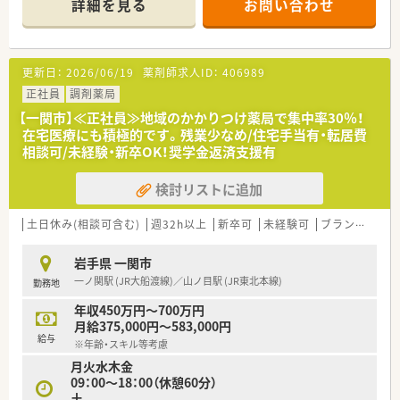
詳細を見る
お問い合わせ
■薬剤師は常勤2名、事務員4名が在籍しており、互いに協力しな
がら業務を進める体制です。
【募集背景と求める人物像について】
更新日：
2026/06/19
薬剤師求人ID：
406989
■管理薬剤師の退職に伴い後任候補の募集になります。スキル・
経験を考慮し高年収でのオファーとなります。
正社員
調剤薬局
■地域に根差し、患者様のために腰を据えて長く勤務していただ
【一関市】≪正社員≫地域のかかりつけ薬局で集中率30％！
ける方を歓迎いたします。
在宅医療にも積極的です。残業少なめ/住宅手当有・転居費
■会社の方向性や変化に対して柔軟に対応し、チームワークを大
相談可/未経験・新卒OK！奨学金返済支援有
切にできる方を求めています。
検討リストに追加
【職場環境と雰囲気】
■ノルマなどはなく、落ち着いた雰囲気の職場でご自身のペース
で業務に取り組むことが可能です。
土日休み(相談可含む)
週32h以上
新卒可
未経験可
ブランク可
残
■社長が定期的に店舗を巡回するため、経営層との距離が近く、
現場の声を届けやすいです。
岩手県 一関市
■店舗によって雰囲気は異なりますが、風通しが良く、スタッフ
一ノ関駅 (JR大船渡線)／山ノ目駅 (JR東北本線)
勤務地
間のコミュニケーションも良好です。
年収450万円～700万円
月給375,000円～583,000円
給与
※年齢・スキル等考慮
月火水木金
09：00～18：00（休憩60分）
土