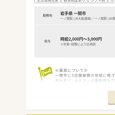
「この薬局がいいから来た」と
■住居手当あり！
遠方からお越しの方は着任費用
岩手県 一関市
勤務地
■店舗異動・転勤なし！
一ノ関駅 (JR大船渡線)／一ノ関駅 (JR
長く安定してご活躍いただけま
■風通しの良い雰囲気づくり！
社長との距離感が近く、地域の
となども言いやすい雰囲気づく
時給2,000円～3,000円
給与
※年齢・経験により応相談
≪薬局について≫
一関市に3店舗展開の地域に根
率も良く、ベテランの薬剤師も
です。