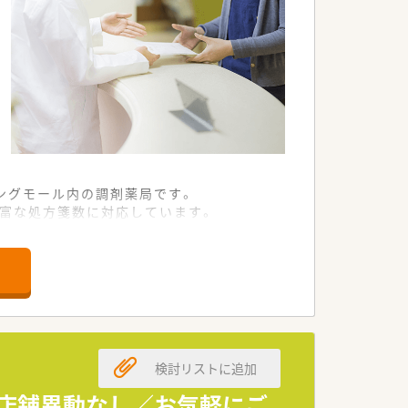
ングモール内の調剤薬局です。
豊富な処方箋数に対応しています。
らスキルアップを目指せます。
盤と福利厚生が大きな魅力です。
事業を展開しております。
くりに寄与できる組織です。
検討リストに追加
康維持に貢献している実感が得られま
／店舗異動なし／お気軽にご