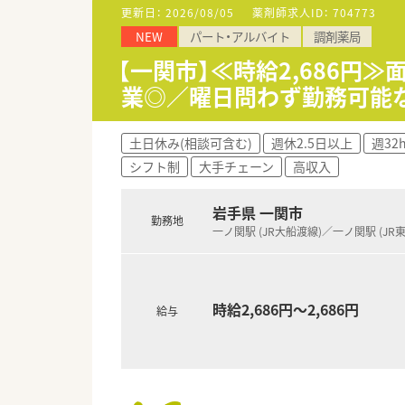
更新日：
2026/08/05
薬剤師求人ID：
704773
NEW
パート・アルバイト
調剤薬局
【一関市】≪時給2,686円
業◎／曜日問わず勤務可能
土日休み(相談可含む)
週休2.5日以上
週32
シフト制
大手チェーン
高収入
岩手県 一関市
勤務地
一ノ関駅 (JR大船渡線)／一ノ関駅 (JR
時給2,686円～2,686円
給与