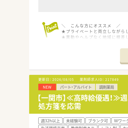
＼ こんな方にオススメ ／
★プライベートと両立しながら
★異動やヘルプなく地域に根差
≪ 薬局について ≫
■2018年に創立し、一関市に
店内は明るく綺麗で、患者様に
■現在、社長が管理薬剤師をして
用されています。
薬剤師は現状、社長1名で、他に
更新日：
2026/08/05
薬剤師求人ID：
217849
サポートし合いながら仕事を進
NEW
パート・アルバイト
調剤薬局
■病院の門前にある調剤薬局です
1200品目と豊富で勉強にもな
【一関市】≪高時給優遇！≫
在宅への取り組みもあり、現在施
処方箋を応需
の募集です。
≪ ここが魅力ポイント ≫
週32h以上
未経験可
ブランク可
Ｗワー
■かかりつけ薬剤師として働きた
生活環境充実
教育制度あり
シフト制
か