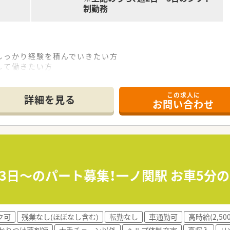
制勤務
しっかり経験を積んでいきたい方
して働きたい方
この求人に
1店舗出店されている地域密着型の薬局です！
詳細を見る
お問い合わせ
も気持ちよくご利用いただけるような環境を作っています。
おり、40代男性で気さくな雰囲気♪相談などもしやすく、店舗
事務が3名在籍しております。
めるような環境です。
が、集中率は30％！薬局を気に入って門前以外の処方箋の応
ります。
週3日～のパート募集！一ノ関駅 お車5分
設、個人と対応しておりますが、口コミで需要が広がっており
ク可
残業なし(ほぼなし含む)
転勤なし
車通勤可
高時給(2,50
い！
かりつけ薬剤師
大手チェーン以外
ヘルプ体制充実
高収入
リ