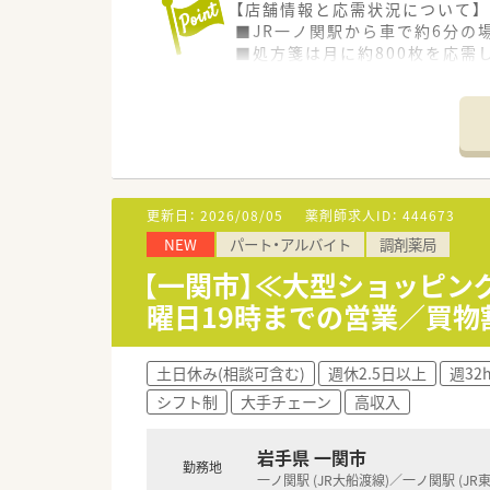
【店舗情報と応需状況について】
■JR一ノ関駅から車で約6分の
■処方箋は月に約800枚を応
■薬剤師は常勤2名と派遣1名
【やりがい/おすすめポイント】
■ショッピングセンター内とい
■面応需により多くの医療機関
■残業時間が適正に管理されて
更新日：
2026/08/05
薬剤師求人ID：
444673
【法人特徴について】
NEW
パート・アルバイト
調剤薬局
■国内の小売業でトップクラス
■ショッピングセンターを地域
【一関市】≪大型ショッピン
■ヘルス＆ビューティーケア事
曜日19時までの営業／買物
土日休み(相談可含む)
週休2.5日以上
週32
シフト制
大手チェーン
高収入
岩手県 一関市
勤務地
一ノ関駅 (JR大船渡線)／一ノ関駅 (JR