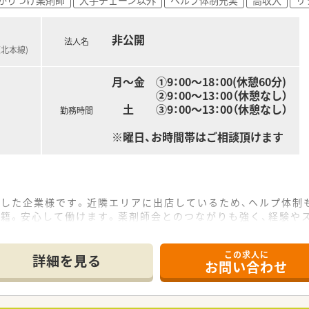
薬局のファンが多いのが魅力。患者様との関わりにやりがいを感
の相談も可能です。
非公開
法人名
東北本線)
す。
月〜金 ①9：00～18：00(休憩60分)
薬局としての役割はもちろん、薬局経営についても学びたい方も
②9：00～13：00（休憩なし）
りを心掛けている社長です。
土 ③9：00～13：00（休憩なし）
勤務時間
※曜日、お時間帯はご相談頂けます
ざした企業様です。近隣エリアに出店しているため、ヘルプ体制
在籍。安心して働けます。薬剤師会とのつながりも強く、経験や
この求人に
詳細を見る
お問い合わせ