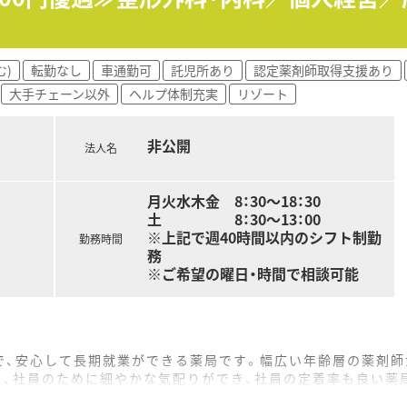
がパートスタッフにも開放されており、常に向上心を持ってスキ
定しているため、自分の時間や家族との時間を犠牲にすることな
む)
転勤なし
車通勤可
託児所あり
認定薬剤師取得支援あり
大手チェーン以外
ヘルプ体制充実
リゾート
非公開
法人名
月火水木金 8：30～18：30
土 8：30～13：00
※上記で週40時間以内のシフト制勤
勤務時間
務
※ご希望の曜日・時間で相談可能
で、安心して長期就業ができる薬局です。幅広い年齢層の薬剤師
り、社員のために細やかな気配りができ、社員の定着率も良い薬