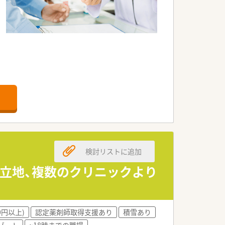
の雰囲気も良いため、患者様も多くご利
検討リストに追加
需を増やしてきました。薬の品目数は約
の立地、複数のクリニックより
、今後も拡大していく方針のため、増員で
0円以上)
認定薬剤師取得支援あり
積雪あり
ゾート
~18時までの職場