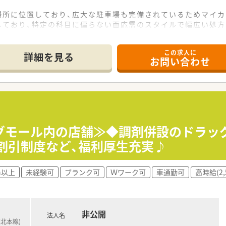
場所に位置しており、広大な駐車場も完備されているためマイ
需しており、特定の科目に偏らない面応需のスタイルで幅広い処
の体制で運営されており、一人ひとりが連携を取りながら日々の
この求人に
詳細を見る
お問い合わせ
う特性を活かし、赤ちゃんから高齢者まで多様な方と触れ合う
の処方に触れる機会があるため、取り扱う品目数も多く、薬剤師
いるほか、育児や介護などライフステージの変化に応じた支援体
のシェアを誇る大手グループの一員であり、安定した経営基盤の
医療の拠点と捉えており、調剤だけでなく健康をトータルサポー
グモール内の店舗≫◆調剤併設のドラッグ
業を中核に位置付け、地域のニーズを先取りするヘルスケアステ
割引制度など、福利厚生充実♪
h以上
未経験可
ブランク可
Ｗワーク可
車通勤可
高時給(2,
非公開
法人名
東北本線)