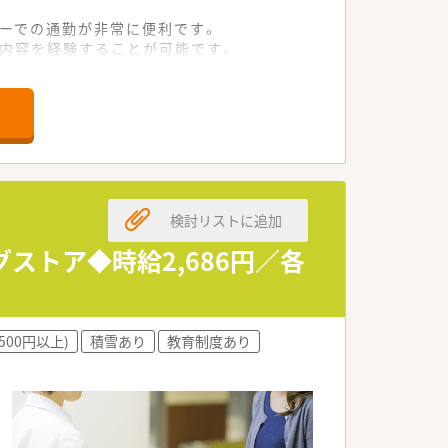
カーでの通勤が非常に便利です。
方内容を経験することが可能です。
業務を円滑に進めています。
ことで地域貢献の実感が得られます。
としてのスキルアップに繋がります。
制が整っていることが大きな魅力です。
検討リストに追加
もとで安心して長く働けます。
トする店舗展開を行っています。
ストア◆時給2,686円／各
ーションの構築を目指しています。
500円以上)
積雪あり
教育制度あり