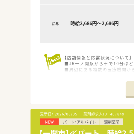
時給2,686円～2,686円
給与
【店舗情報と応需状況について】
■JR一ノ関駅から車で10分ほ
■周辺にある複数の医療機関か
■面分業がメインのため、取り
【法人特徴について】
■国内の小売業界で圧倒的なシ
■ショッピングモールを地域医
■地域社会のニーズを先取りす
更新日：
2026/08/05
薬剤師求人ID：
407849
【やりがい/おすすめポイント】
NEW
パート・アルバイト
調剤薬局
■ショッピングモール内という
す。
【一関市】≪パート 時給2