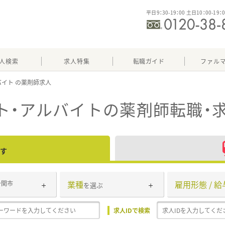
平日9：30-19：00 土日10：00-19：
人検索
求人特集
転職ガイド
ファル
バイト
ト・アルバイト
の薬剤師転職・
す
業種
雇用形態 / 給
一関市
を選ぶ
求人IDで検索