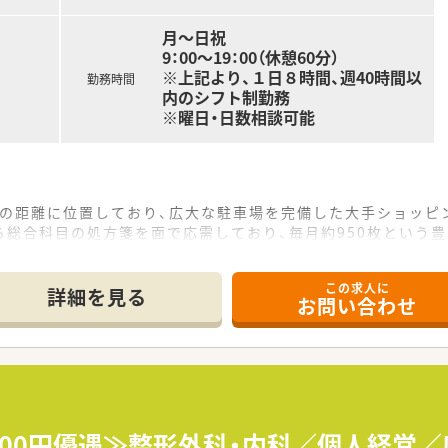
月～日祝
9：00～19：00（休憩60分）
※上記より、１日８時間、週40時間以
勤務時間
内のシフト制勤務
※曜日・日数相談可能
どの距離に位置しており、広大な駐車場を完備した大手ショッピ
ら総合科目の処方箋を面で応需しており、毎月約950枚という
扱う医薬品の品目数が非常に多く、幅広い処方知識を吸収しなが
この求人に
詳細を見る
お問い合わせ
ェアを誇る大手グループが運営しており、非常に安定した経営基
療の拠点と捉え、衣食住の全てから健康をトータルサポートする
るヘルスケアステーションとして、薬剤師が中心となって健康づ
立地上、日常的な健康相談を受ける機会が多く、地域の方々の健
,500円優遇≫整形外科・内科／個人経営