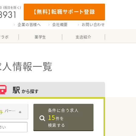
00
（祝日を除く）
【無料】転職サポート登録
企業の皆様へ
会社概要
お問い合わせ
マラボ
薬学生
支店紹介
求人情報一覧
駅
から探す
条件に合う求人
与
パート・アルバイト
15
件を
検索する