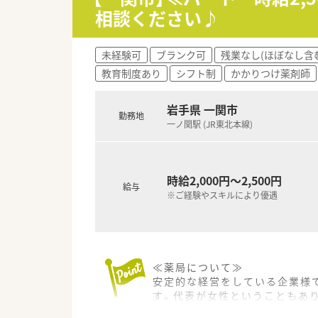
■大手ならではの教育研修制度
相談ください♪
■残業が極めて少なく休みも安
未経験可
ブランク可
残業なし(ほぼなし含
教育制度あり
シフト制
かかりつけ薬剤師
岩手県 一関市
勤務地
一ノ関駅 (JR東北本線)
時給2,000円～2,500円
給与
※ご経験やスキルにより優遇
≪薬局について≫
安定的な経営をしている企業様
す。代表が女性ということもあ