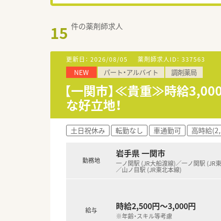
件の薬剤師求人
15
更新日：
2026/08/05
薬剤師求人ID：
337563
NEW
パート・アルバイト
調剤薬局
【一関市】≪貴重≫時給3,0
な好立地！
土日祝休み
転勤なし
車通勤可
高時給(2,
岩手県 一関市
勤務地
一ノ関駅 (JR大船渡線)／一ノ関駅 (JR
／山ノ目駅 (JR東北本線)
時給2,500円～3,000円
給与
※年齢・スキル等考慮