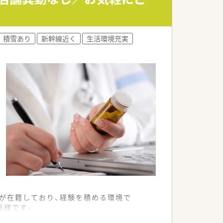
ルアップし続けられる点が魅力です。
く、長く健康的に働き続けられます。
積雪あり
新幹線近く
生活環境充実
が在籍しており、経験を積める環境で
局様です。