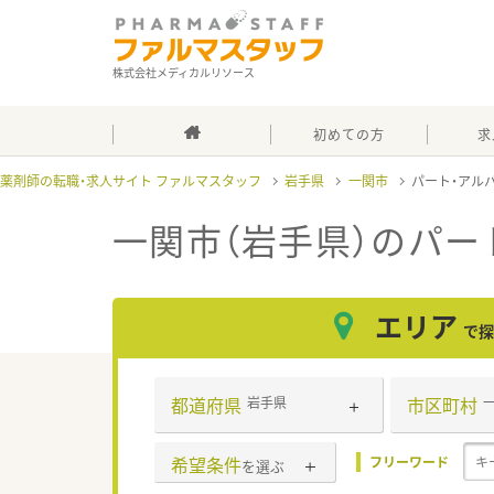
株式会社メディカルリソース
初めての方
求
薬剤師の転職・求人サイト ファルマスタッフ
岩手県
一関市
パート・アル
一関市（岩手県）のパー
エリア
で探
都道府県
市区町村
岩手県
希望条件
フリーワード
を選ぶ