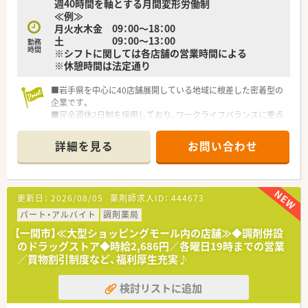
週40時間を軸とする月間変形労働制
≪例≫
月火水木金 09：00～18：00
土 09：00～13：00
勤務
時間
※シフトに関しては各店舗の営業時間による
※休憩時間は法定通り
■岩手県を中心に40店舗展開している地域に根差した密着型の
企業です。
■完全週休2日制を採用しており、ワークライフバランスに重点
を置いている企業です。
■新卒採用も積極的に行っており、若手も活躍できる環境は整っ
詳細を見る
お問い合わせ
ております。
■教育制度は集合研修やEラーニングを活用しております。
更新日：
2026/08/05
薬剤師求人ID：
444673
パート・アルバイト
調剤薬局
【一関市】≪大型ショッピングモール内の店舗≫◆調剤併設
のドラッグストア◆時給2,686円／各曜日19時までの営業
／買物割引制度など、福利厚生充実♪
検討リストに追加