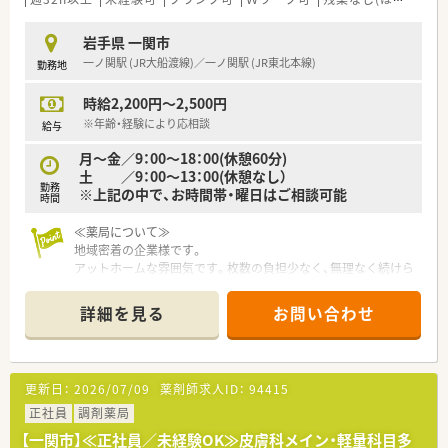
岩手県 一関市
一ノ関駅 (JR大船渡線)／一ノ関駅 (JR東北本線)
勤務地
時給2,200円～2,500円
※年齢・経験により応相談
給与
月～金／9：00～18：00(休憩60分)
土 ／9：00～13：00(休憩なし）
勤務
※上記の中で、お時間帯・曜日はご相談可能
時間
≪薬局について≫
地域密着の企業様です。
アットホームな雰囲気です。枚数の負担少なく、無理なく続けら
れる環境です。
詳細を見る
お問い合わせ
更新日：
2026/07/09
薬剤師求人ID：
94415
正社員
調剤薬局
【一関市】≪正社員／未経験OK≫皮膚科メイン・軽量科目多