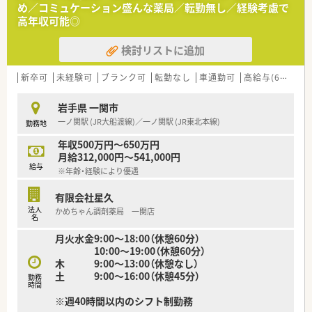
め／コミュケーション盛んな薬局／転勤無し／経験考慮で
高年収可能◎
検討リストに追加
新卒可
未経験可
ブランク可
転勤なし
車通勤可
高給与(600万円以上)
岩手県 一関市
一ノ関駅 (JR大船渡線)／一ノ関駅 (JR東北本線)
勤務地
年収500万円～650万円
月給312,000円～541,000円
給与
※年齢・経験により優遇
有限会社星久
法人
かめちゃん調剤薬局 一関店
名
月火水金9:00～18:00（休憩60分）
10:00～19:00（休憩60分）
木 9:00～13:00（休憩なし）
土 9:00～16:00（休憩45分）
勤務
時間
※週40時間以内のシフト制勤務