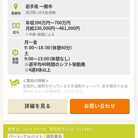
【法人特徴について】
岩手県 一関市
■岩手県を中心に40店舗以上を展開しており地域に根ざしたか
摺沢駅 (JR大船渡線)
勤務地
かりつけ機能として事業を展開している地元密着型の企業で
す。
年収396万円～700万円
■患者様の求めるものに合わせて地域生活に溶け込み親しみを
月給230,000円～461,000円
持っていただける明るく和やかな空間づくりをモットーとして
給与
※年齢・経験による
います。
月～金
■東北地方の調剤業界でいち早く国際的な品質保証規格を取得
9：00～18：00（休憩60分）
するなど常にサービスの向上に努めている信頼性の高い企業で
土
す。
9:00～13:00（休憩なし）
勤務
時間
※週平均40時間のシフト制勤務
【求人情報について】
※4週8休以上
■正社員としての募集であり調剤や監査および服薬指導といっ
た基本的な薬剤師業務全般を幅広く担当していただく予定で
す。
≪薬局の特徴≫
■年収はこれまでのご経験や年齢などを考慮して448万円から
全国的に展開を行っている大手調剤チェーンで、岩手県内では当
最高700万円の間で決定されるため収入アップも目指せます。
薬局を含め、8店舗展開しております。
■昇給は年に1回設けられており賞与も年に2回支給されるほか
綺麗で清潔感のある店内で、コミュニケーションをよく取り合っ
役職手当や通勤手当など各種手当も充実している環境です。
ている薬局です。また、在宅医療にも積極的に取り組んでいるた
詳細を見る
お問い合わせ
め、在宅医療のご経験がなくてもご興味がある方は、ぜひご応募
ください！
≪業務内容≫
更新日：
2026/07/09
薬剤師求人ID：
217846
調剤・監査・服薬指導をメインに行ってもらい、ご経験やご希望次
第で在宅医療にも携わっていただきます。
パート・アルバイト
調剤薬局