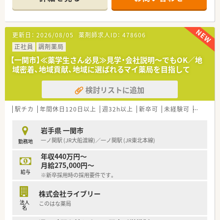
調剤薬局の運営にとどまらず、福祉・介護事業にも参入してお
り、会社としての安定感もございます。
【次世代の人員を育てる環境】
更新日：
2026/08/05
薬剤師求人ID：
478606
新しい技術や共有すべき情報について、本社研修、セミナー、勉
強会などの参加促進をしており、しっかりとした教育環境をご用
正社員
調剤薬局
意しています！
【一関市】≪薬学生さん必見≫見学・会社説明～でもOK／地
優秀な人材を育成することは、同社の要であると考え、今後の同
域密着、地域貢献、地域に選ばれるマイ薬局を目指して
社の将来を担う方々が、仕事を通じてステップアップ出来るよう
な環境作りを行っています。
検討リストに追加
【薬局紹介】
JR一ノ関駅がすぐ裏にあり、駅から徒歩2分の好立地です♪
駅チカ
年間休日120日以上
週32h以上
新卒可
未経験可
ブラン
お車での通勤も可能ですので、お好きな通勤手段で通うことが可
能です。
岩手県 一関市
内科、消化器科をメインに応需しています。
一ノ関駅 (JR大船渡線)／一ノ関駅 (JR東北本線)
勤務地
内科は生活習慣病に用いる薬剤が多く、多角的な面で服薬指導が
できるため、とても勉強になる環境です。
年収440万円～
月給275,000円～
給与
※新卒採用時の採用要件です。
＼新幹線駅から近く、住居の相談(社宅用意）が可能なため、遠方
からお越しの方も歓迎しております！／
株式会社ライブリー
法人
このはな薬局
名