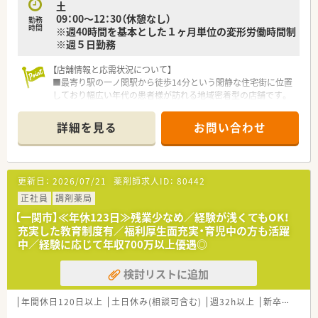
土
09：00～12：30（休憩なし）
勤務
時間
※週40時間を基本とした１ヶ月単位の変形労働時間制
※週５日勤務
【店舗情報と応需状況について】
■最寄り駅の一ノ関駅から徒歩14分という閑静な住宅街に位置
しており幅広い年代の患者様が訪れる地域密着型の店舗です。
■内科や整形外科を中心に小児科の処方箋も応需しており1日あ
たり約100枚の処方箋を薬剤師5名と事務4名で対応します。
詳細を見る
お問い合わせ
■近隣のクリニックからの処方箋がメインであり地域の医療ニ
ーズに応える質の高いサービスを提供している魅力的な環境で
す。
更新日：
2026/07/21
薬剤師求人ID：
80442
【募集背景と求める人物像について】
■現在は欠員補充のための募集を行っており地域医療に貢献し
正社員
調剤薬局
ながら長く勤務していただける協調性のある方を求めておりま
【一関市】≪年休123日≫残業少なめ／経験が浅くてもOK！
す。
充実した教育制度有／福利厚生面充実・育児中の方も活躍
■人物重視の採用を行っており年齢や経験に不安がある方でも
中／経験に応じて年収700万以上優遇◎
積極的に検討していただける受け入れ幅の広い風通しの良い職
場です。
検討リストに追加
■周囲のスタッフと連携しながら患者様に寄り添った丁寧な対
応ができるコミュニケーション能力の高い方を歓迎しておりま
す。
年間休日120日以上
土日休み(相談可含む)
週32h以上
新卒可
未経