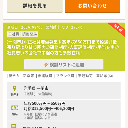
＊------------------------------------------＊
詳細を見る
お問い合わせ
【店舗情報と応需状況について】
■JR大船渡線の千厩駅から車で2分ほどの県道14号線沿いに位
置しておりお車での通勤が大変便利な調剤薬局です。
更新日：
2026/08/06
薬剤師求人ID：
27240
■近隣医療機関から内科や循環器科および小児科などの処方箋
を1日あたり30枚から50枚程度応需しております。
正社員
調剤薬局
■現在は常勤薬剤師が2名と医療事務スタッフが2名在籍してお
【一関市】≪正社員増員募集≫高年収650万円まで優遇◎最
り協力しながら日々の業務に取り組んでおります。
寄り駅より徒歩圏内◎研修制度・人事評価制度・手当充実◎
社員想いの会社で中途の方も多数在籍！
【求人情報について】
■今回は正社員としての勤務薬剤師の募集でありご経験やスキ
検討リストに追加
ルに応じて年収400万円から550万円の提示となります。
■原則として転居を伴うような全国転勤はなく住み慣れた地域
で腰を据えて長期的なキャリアを築きたい方に最適です。
駅チカ
新卒可
未経験可
ブランク可
車通勤可
高給与(600万円以上)
■日曜日と祝日がお休みとなるほか店舗シフトによる休日設定
があり年末年始や慶弔休暇などもしっかり取得可能です。
岩手県 一関市
千厩駅 (JR大船渡線)
勤務地
【想定されるキャリアイメージ】
■定期的なフィードバック面談を通じてご自身の目標達成状況
年収500万円～650万円
を確認し着実にステップアップを図ることができる制度です。
月給312,500円～406,200円
■現場での経験を積んだ後はご希望や適性に応じて管理薬剤師
給与
※年齢・経験により優遇
やエリアマネージャーなど責任ある役職への挑戦も可能です。
※年齢・経験による
■社内学術大会の開催や日本薬剤師学術大会への参加支援など
継続的な学習をサポートする体制があり専門性を高められま