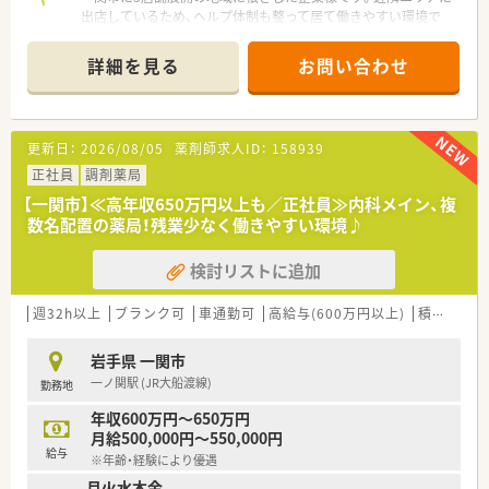
出店しているため、ヘルプ体制も整って居て働きやすい環境で
す！定着率も良く、ベテランの薬剤師も在籍。安心して働けます。
薬剤師会とのつながりも強く、経験やスキルを磨きたい方にもお
詳細を見る
お問い合わせ
ススメの会社です。
更新日：
2026/08/05
薬剤師求人ID：
158939
正社員
調剤薬局
【一関市】≪高年収650万円以上も／正社員≫内科メイン、複
数名配置の薬局！残業少なく働きやすい環境♪
検討リストに追加
週32h以上
ブランク可
車通勤可
高給与(600万円以上)
積雪あり
岩手県 一関市
一ノ関駅 (JR大船渡線)
勤務地
年収600万円～650万円
月給500,000円～550,000円
給与
※年齢・経験により優遇
月火水木金