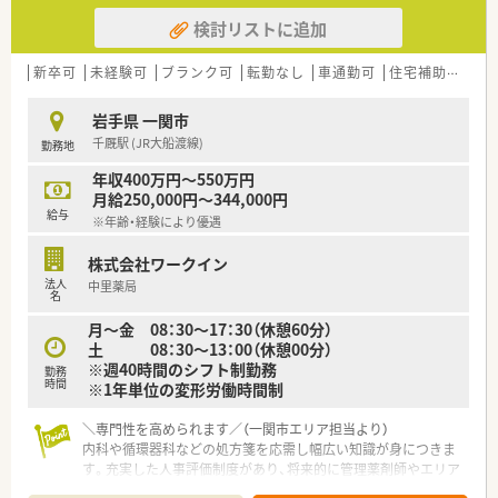
検討リストに追加
新卒可
未経験可
ブランク可
転勤なし
車通勤可
住宅補助(手当)あり
岩手県 一関市
千厩駅 (JR大船渡線)
勤務地
年収400万円～550万円
月給250,000円～344,000円
給与
※年齢・経験により優遇
株式会社ワークイン
法人
中里薬局
名
月～金 08：30～17：30（休憩60分）
土 08：30～13：00（休憩00分）
※週40時間のシフト制勤務
勤務
時間
※1年単位の変形労働時間制
＼専門性を高められます／（一関市エリア担当より）
内科や循環器科などの処方箋を応需し幅広い知識が身につきま
す。充実した人事評価制度があり、将来的に管理薬剤師やエリア
マネージャーへのキャリアアップも可能です。