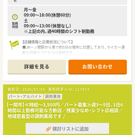
名
月〜金
09:00〜18:00(休憩60分)
土
勤務
09:00〜13:00（休憩なし）
時間
※上記の内、週40時間のシフト制勤務
【店舗情報と応需状況について】
■JR一ノ関駅から車で約5分の場所に位置しており、マイカー通
勤も可能でアクセスは良好です。
■総合病院の門前に位置し、内科や整形外科など多科目の処方箋
を1日約80枚応需しています。
詳細を見る
お問い合わせ
■薬剤師は常勤が3名、事務スタッフが3名の計6名体制で、協力
し合いながら業務を行います。
【募集背景と求める人物像について】
更新日：
2026/07/09
薬剤師求人ID：
217473
■業務拡大に伴う増員募集を行っており、即戦力として活躍でき
る経験者の方を積極的に求めています。
パート・アルバイト
調剤薬局
■50代前後までの幅広い年齢層の方が対象で、これまでの調剤
【一関市】≪時給～3,500円／パート募集≫週3～5日、1日6
経験やスキルを活かしたい方を歓迎します。
時間以上勤務可能な方歓迎／残業少なめ・シフト応相談／
■地域の医療に貢献したいという意欲を持ち、周囲と連携してチ
地域密着型の調剤薬局です♪
ームワークを大切にできる方を歓迎します。
検討リストに追加
【法人特徴について】
■岩手県一関市を中心に3店舗を展開しており、地域に根差した