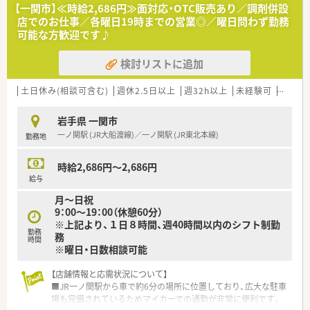
しており、非常に安定した経営基盤と福利厚生が大きな魅力で
【一関市】≪時給2,686円≫面対応・OTC販売あり／調剤併設
す。
店でのお仕事／各曜日19時までの営業◎／曜日問わず勤務
■ショッピングモールを地域医療の拠点と捉え、衣食住の全てか
可能な方歓迎です♪
ら健康をトータルサポートする事業を展開しております。
■地域社会のニーズを先取りするヘルスケアステーションとし
検討リストに追加
て、薬剤師が中心となって健康づくりに寄与できる組織です。
【こんな方にオススメ】
土日休み(相談可含む)
週休2.5日以上
週32h以上
未経験可
ブラン
■今の職場よりも休日数を増やしたい方や、決まった時期に長い
連休を取って趣味の時間を充実させたい方に強く推奨します。
岩手県 一関市
■将来的に薬局運営以外のキャリアも視野に入れており、大手企
一ノ関駅 (JR大船渡線)／一ノ関駅 (JR東北本線)
勤務地
業の基盤を活かして多様な職種に挑戦したい意欲的な方です。
■充実した住宅助成や子女教育手当などの福利厚生を重視し、生
活の基盤を安定させながら長く働き続けたい方に最適です。
時給2,686円～2,686円
給与
月～日祝
9：00～19：00（休憩60分）
※上記より、１日８時間、週40時間以内のシフト制勤
勤務
務
時間
※曜日・日数相談可能
【店舗情報と応需状況について】
■JR一ノ関駅から車で約6分の場所に位置しており、広大な駐車
場も完備されているためマイカーでの通勤が非常に便利です。