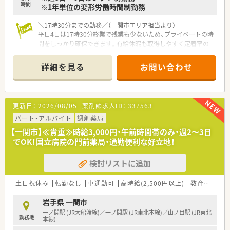
時間
※1年単位の変形労働時間制勤務
＼17時30分までの勤務／（一関市エリア担当より）
平日4日は17時30分終業で残業も少ないため、プライベートの時
間をしっかり確保できます。有給休暇も取得しやすく定着率の
高い働きやすい職場です。
＊------------------------------------------＊
詳細を見る
お問い合わせ
【店舗情報と応需状況について】
■JR大船渡線およびJR東北本線の一ノ関駅から車で8分ほどの
場所に位置しお車での通勤に大変便利な調剤薬局です。
更新日：
2026/08/05
薬剤師求人ID：
337563
■近隣医療機関から内科や消化器科や小児科などの処方箋を1日
あたり50枚から60枚程度応需して地域医療に貢献しています。
パート・アルバイト
調剤薬局
■現在は常勤薬剤師が2名と医療事務スタッフが2名在籍してお
【一関市】≪貴重≫時給3,000円・午前時間帯のみ・週2～3日
り協力しながら日々の調剤業務や患者様対応を行っておりま
でOK！国立病院の門前薬局・通勤便利な好立地！
す。
検討リストに追加
【法人特徴について】
■岩手県内に本社を置き地域に根差した店舗展開を続けている
チェーン薬局であり今後の成長も見込まれる優良な企業です。
土日祝休み
転勤なし
車通勤可
高時給(2,500円以上)
教育制度あり
■社員一人ひとりの生活を尊重する温かい社風があり一方的な
異動や無理な働き方を強いることはなく安心して勤務可能で
岩手県 一関市
す。
一ノ関駅 (JR大船渡線)／一ノ関駅 (JR東北本線)／山ノ目駅 (JR東北
勤務地
■経営陣と社員の距離が近くコミュニケーションが活発であり
本線)
風通しの良い環境の中でモチベーション高く働くことができま