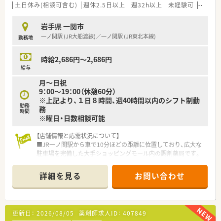
土日休み(相談可含む)
週休2.5日以上
週32h以上
未経験可
ブラン
岩手県 一関市
一ノ関駅 (JR大船渡線)／一ノ関駅 (JR東北本線)
勤務地
時給2,686円～2,686円
給与
月～日祝
9：00～19：00（休憩60分）
※上記より、１日８時間、週40時間以内のシフト制勤
勤務
務
時間
※曜日・日数相談可能
【店舗情報と応需状況について】
■JR一ノ関駅から車で10分ほどの距離に位置しており、広大な
駐車場を完備した大手ショッピングモール内の調剤薬局です。
■周辺にある複数の医療機関から総合科目の処方箋を面で応需
しており、毎月約950枚という豊富な処方箋数に対応していま
詳細を見る
お問い合わせ
す。
■面分業がメインのため、取り扱う医薬品の品目数が非常に多
く、幅広い処方知識を吸収しながらスキルアップを目指せます。
更新日：
2026/08/05
薬剤師求人ID：
407849
【法人特徴について】