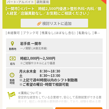
■国内の小売業界で圧倒的なシェアを誇る大手グループが運営
パート・アルバイト
調剤薬局
しており、非常に安定した経営基盤と福利厚生が大きな魅力で
【一関市】≪パート 時給2,500円優遇≫整形外科・内科／個
す。
人経営／店舗異動なし／お気軽にご相談ください♪
■ショッピングモールを地域医療の拠点と捉え、衣食住の全てか
ら健康をトータルサポートする事業を展開しております。
検討リストに追加
■地域社会のニーズを先取りするヘルスケアステーションとし
て、薬剤師が中心となって健康づくりに寄与できる組織です。
未経験可
ブランク可
残業なし(ほぼなし含む)
転勤なし
車通勤可
【やりがい/おすすめポイント】
■ショッピングモール内という立地上、日常的な健康相談を受け
岩手県 一関市
る機会が多く、地域の方々の健康維持に貢献している実感が得ら
一ノ関駅 (JR東北本線)
勤務地
れます。
■大手ならではの教育研修制度がパートスタッフにも開放され
時給2,000円～2,500円
ており、常に向上心を持ってスキルアップし続けられる点が魅力
です。
※ご経験やスキルにより優遇
給与
■残業が極めて少なく休みも安定しているため、自分の時間や家
月火水木金 8：30～18：30
族との時間を犠牲にすることなく、長く健康的に働き続けられま
土 8：30～13：00
す。
※上記で週40時間以内のシフト制勤務
勤務
時間
※ご希望の曜日・時間で相談可能
≪薬局について≫
安定的な経営をしている企業様で、安心して長期就業ができる薬
局です。幅広い年齢層の薬剤師が在籍しており、経験を積める環
境です。代表が女性ということもあり、社員のために細やかな気