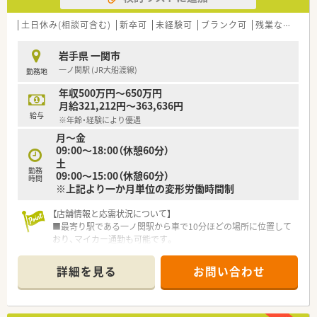
数は約1200品目と豊富で勉強にもなります。
在宅への取り組みもあり、現在施設、個人と対応しております
土日休み(相談可含む)
新卒可
未経験可
ブランク可
残業なし(ほぼなし含む)
が、口コミで需要が広がっており、今後も拡大していく方針のた
め、増員での募集です。
岩手県 一関市
一ノ関駅 (JR大船渡線)
勤務地
≪ ここが魅力ポイント ≫
■かかりつけ薬剤師として働きたい！
年収500万円～650万円
「この薬局がいいから来た」と薬局のファンが多いのが魅力。患
月給321,212円～363,636円
者様との関わりにやりがいを感じる方におススメです。
給与
※年齢・経験により優遇
■住居手当あり！
月〜金
遠方からお越しの方は着任費用の相談も可能です。
09:00〜18:00（休憩60分）
■店舗異動・転勤なし！
土
長く安定してご活躍いただけます。
勤務
09:00〜15:00（休憩60分）
■風通しの良い雰囲気づくり！
時間
※上記より一か月単位の変形労働時間制
社長との距離感が近く、地域の薬局としての役割はもちろん、薬
局経営についても学びたい方も歓迎。取り組みたいことや改善
したいことなども言いやすい雰囲気づくりを心掛けている社長
【店舗情報と応需状況について】
です。
■最寄り駅である一ノ関駅から車で10分ほどの場所に位置して
おり、マイカー通勤も可能です。
■1日あたり150枚から170枚ほどの処方箋を、近隣の医療機関
から幅広く応需しています。
詳細を見る
お問い合わせ
■薬剤師は常勤と非常勤を合わせて5名体制で、事務スタッフも
4名在籍し協力しています。
【募集背景と求める人物像について】