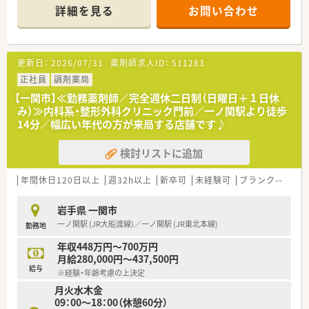
配りができ、社員の定着率も良い薬局様です。
詳細を見る
お問い合わせ
更新日：
2026/07/31
薬剤師求人ID：
511283
正社員
調剤薬局
【一関市】≪勤務薬剤師／完全週休二日制（日曜日＋１日休
み）≫内科系・整形外科クリニック門前／一ノ関駅より徒歩
14分／幅広い年代の方が来局する店舗です♪
検討リストに追加
年間休日120日以上
週32h以上
新卒可
未経験可
ブランク可
残業
岩手県 一関市
一ノ関駅 (JR大船渡線)／一ノ関駅 (JR東北本線)
勤務地
年収448万円～700万円
月給280,000円～437,500円
給与
※経験・年齢考慮の上決定
月火水木金
09：00～18：00（休憩60分）