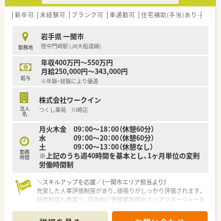
■社員一人ひとりの生活を尊重する温かい社風があり一方的な
異動や無理な働き方を強いることはありません。
新卒可
未経験可
ブランク可
車通勤可
住宅補助(手当)あり
積雪
■経営陣と社員の距離が近くコミュニケーションが活発であり
風通しの良い環境の中でモチベーション高く働けます。
岩手県 一関市
陸中門崎駅 (JR大船渡線)
勤務地
【想定されるキャリアイメージ】
■定期的なフィードバック面談を通じてご自身の目標達成状況
年収400万円～550万円
を確認し着実にステップアップを図ることができます。
月給250,000円～343,000円
■現場での経験を積んだ後はご希望や適性に応じて管理薬剤師
給与
※年齢・経験により優遇
やエリアマネージャーなどへの挑戦も可能です。
■社内学術大会の開催や日本薬剤師学術大会への参加支援など
株式会社ワークイン
継続的な学習をサポートする体制があり専門性を高められま
法人
つくし薬局 川崎店
す。
名
月火木金 09：00～18：00（休憩60分）
水 09：00～20：00（休憩60分）
土 09：00～13：00（休憩なし）
勤務
※上記のうち週40時間を基本とし、1ヶ月単位の変則
時間
労働時間制
＼スキルアップを応援／（一関市エリア担当より）
充実した人事評価制度があり、頑張りがしっかり評価されます。
研修制度も豊富で、将来的に管理薬剤師やエリアマネージャーを
目指すことも可能な環境です。
＊------------------------------------------＊