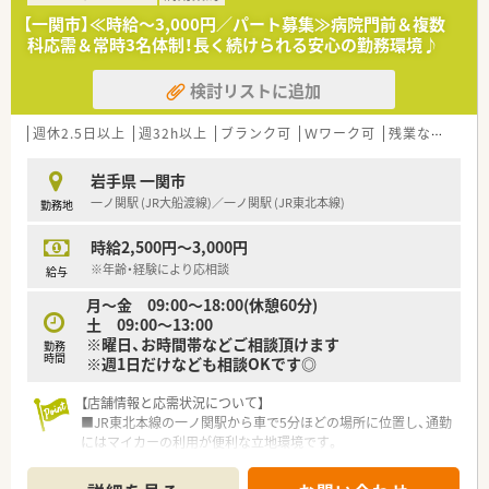
【一関市】≪時給～3,000円／パート募集≫病院門前＆複数
≪充実の制度①≫
科応需＆常時3名体制！長く続けられる安心の勤務環境♪
『プラチナくるみんマーク』や『えるぼしマーク』を取得してお
り、1日2回以内、1回30分の育児時間（有給）や、看護休暇、時短勤
検討リストに追加
務、育児助成金など育児にも理解のある薬局です。そのため、子
育て中の薬剤師さんもご活躍いただけるため、おすすめです。
また、独自の休暇制度をとっており、連続5日休暇を取得できる
週休2.5日以上
週32h以上
ブランク可
Ｗワーク可
残業なし(ほぼなし含む)
連続休暇制度、傷病時などに失効した有休を活用できるサポート
休暇などがあるため、年間休日123日としっかり休めます。
岩手県 一関市
一ノ関駅 (JR大船渡線)／一ノ関駅 (JR東北本線)
勤務地
≪充実の制度②≫
安心してスキルアップができる教育制度があります。階層別研
時給2,500円～3,000円
修、カフェテリア研修、学術大会、新入社員研修（5か月）など経験
が浅くても充実している研修制度で、今後のキャリアプランをバ
※年齢・経験により応相談
給与
ックアップいたします！
月〜金 09:00～18:00(休憩60分)
土 09:00〜13:00
※曜日、お時間帯などご相談頂けます
勤務
時間
※週1日だけなども相談OKです◎
【店舗情報と応需状況について】
■JR東北本線の一ノ関駅から車で5分ほどの場所に位置し、通勤
にはマイカーの利用が便利な立地環境です。
■近隣の基幹病院から内科や整形外科など多岐にわたる処方箋
を1日平均80枚ほど応需している店舗です。