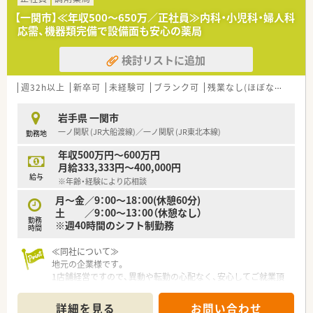
■30代から40代の社員が中心となり、活気ある雰囲気の中で新
【一関市】≪年収500～650万／正社員≫内科・小児科・婦人科
しい取り組みにも積極的です。
応需、機器類完備で設備面も安心の薬局
■医師会や薬剤師会との連携が強く、在宅医療への対応など地域
での役割を重視しています。
検討リストに追加
【求人情報について】
■曜日・時間も柔軟に相談可！週1日からでも勤務OKのパート求
週32h以上
新卒可
未経験可
ブランク可
残業なし(ほぼなし含む)
人です。
■パートながら時給は2,500円以上と高水準の薬局です◎ライフ
岩手県 一関市
ワークバランス重視の方にもおすすめです。
一ノ関駅 (JR大船渡線)／一ノ関駅 (JR東北本線)
勤務地
■近隣店舗との連携が取れているため、有給休暇やお休みが取り
やすく働きやすい環境が魅力です♪
年収500万円～600万円
月給333,333円～400,000円
給与
※年齢・経験により応相談
月～金／9：00～18：00(休憩60分)
土 ／9：00～13：00（休憩なし）
勤務
※週40時間のシフト制勤務
時間
≪同社について≫
地元の企業様です。
1店舗経営ですので、異動や転勤の心配なく、安心してご就業頂
けます。従業員数も多くはありませんが、家族のような関係性
で、協力体制がしっかりしています。
詳細を見る
お問い合わせ