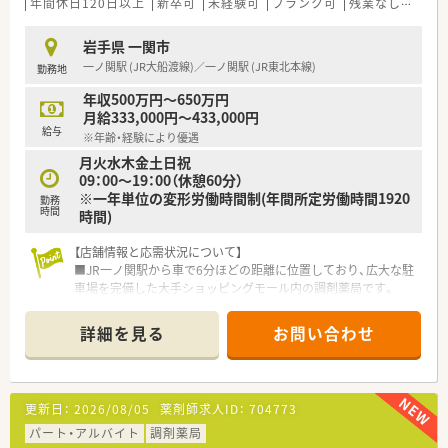
く根差した経営を行っています
年間休日120日以上
新卒可
未経験可
ブランク可
残業なし(ほぼなし含む)
■店舗間での連携体制がしっかりと整っているため、急な休みで
も助け合える風土があります
岩手県 一関市
■転居を伴う転勤は発生しないため、地元で安定した生活基盤を
一ノ関駅 (JR大船渡線)／一ノ関駅 (JR東北本線)
勤務地
築きたい方に最適です
年収500万円～650万円
月給333,000円～433,000円
給与
※年齢・経験により優遇
月火水木金土日祝
09：00～19：00（休憩60分）
※一年単位の変形労働時間制(年間所定労働時間1920
勤務
時間
時間)
【店舗情報と応需状況について】
■JR一ノ関駅から車で6分ほどの距離に位置しており、広大な駐
車場を完備した大手ショッピングモール内の調剤薬局です。
■周辺にある複数の医療機関から総合科目の処方箋を面で応需
しており、毎月約800枚という豊富な処方箋数に対応していま
詳細を見る
お問い合わせ
す。
■面分業がメインのため、取り扱う医薬品の品目数が非常に多
く、幅広い処方知識を吸収しながらスキルアップを目指せます。
更新日：
2026/08/05
薬剤師求人ID：
704773
【法人特徴について】
■国内の小売業界で圧倒的なシェアを誇る大手グループが運営
パート・アルバイト
調剤薬局