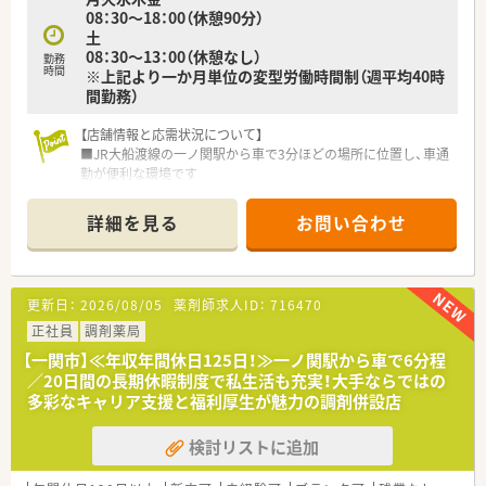
08：30～18：00（休憩90分）
土
08：30～13：00（休憩なし）
勤務
時間
※上記より一か月単位の変型労働時間制（週平均40時
間勤務）
【店舗情報と応需状況について】
■JR大船渡線の一ノ関駅から車で3分ほどの場所に位置し、車通
勤が便利な環境です
■近隣の内科や消化器科クリニックから、1日あたり約80枚の処
方箋を応需しています
詳細を見る
お問い合わせ
■薬剤師は常勤2名とパート1名の体制で、事務員3名と共に協力
して業務を行っています
【募集背景と求める人物像について】
更新日：
2026/08/05
薬剤師求人ID：
716470
■患者様サービスの向上と体制強化のため、新たに常勤として働
ける方を増員募集します
正社員
調剤薬局
■地域医療への貢献に意欲的で、患者様一人ひとりに寄り添った
【一関市】≪年収年間休日125日！≫一ノ関駅から車で6分程
対応ができる方を求めます
／20日間の長期休暇制度で私生活も充実！大手ならではの
■将来的な管理薬剤師候補としても期待しており、長く腰を据え
多彩なキャリア支援と福利厚生が魅力の調剤併設店
て働きたい方を歓迎します
検討リストに追加
【法人特徴について】
■岩手県内の一関市を中心に調剤薬局を展開しており、地域に深