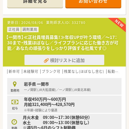
詳細を見る
お問い合わせ
【店舗情報と応需状況について】
■JR大船渡線の陸中門崎駅から車で10分ほどの国道284号線沿
いに位置し日差しが入りやすい明るい薬局です。
更新日：
2026/08/06
薬剤師求人ID：
332780
■近隣医療機関から内科や小児科や消化器科などの処方箋を1日
あたり約80枚応需し地域医療に貢献しております。
正社員
調剤薬局
■現在は常勤薬剤師2名と派遣薬剤師1名に加えて医療事務スタ
【一関市】≪正社員増員募集！≫年収UPが叶う環境／～17：
ッフ2名が在籍しており手厚い人員配置体制です。
30まで・残業ほぼなし／ライフプランに応じた働き方が可
能／あなたの頑張りをしっかり評価する社風です◎
【法人特徴について】
■岩手県に本社を置き県内に20店舗以上を展開する地域に密着
検討リストに追加
した地場チェーンの優良薬局企業でございます。
■平均年齢は37歳と若い世代が活躍しており一人ひとりのライ
フプランに寄り添う社員思いの社風が根付いています。
新卒可
未経験可
ブランク可
残業なし(ほぼなし含む)
転勤なし
■社員の目標達成に向けたサポート体制が整っており定期的な
面談を通じて個々の成長を正当に評価しています。
岩手県 一関市
一ノ関駅 (JR大船渡線)／一ノ関駅 (JR東北本線)
勤務地
【こんな方が活躍中】
■患者様一人ひとりと誠実に向き合い明るいコミュニケーショ
年収450万円～600万円
ンを心がけて業務に取り組む方が活躍しています。
月給321,400円～428,570円
■自分のキャリアビジョンを明確に持ちステップアップを目指
給与
※年齢・経験により優遇
して目標へ努力を重ねる薬剤師が在籍しています。
月火木金 09：00～17：30（休憩60分）
■幅広い疾患の処方箋に触れながら高度な専門知識を吸収して
水土 09：00～13：00（休憩なし）
地域医療に貢献したい人がイキイキ働いています。
※週5日～6日のシフト制勤務
勤務