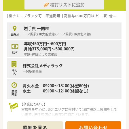
す。
検討リストに追加
駅チカ
ブランク可
車通勤可
高給与(600万円以上)
寮・借上社宅あり
岩手県 一関市
一ノ関駅 (JR大船渡線)／一ノ関駅 (JR東北本線)
勤務地
年収450万円～600万円
月給375,000円～500,000円
給与
年齢・経験により応相談
株式会社メディラック
法人
一関駅前薬局
名
月火木金 09：00～18：00(休憩60分)
水土 09：00～12：00(休憩なし)
勤務
時間
【企業について】
宮城県を中心に、東北エリアに根付いて10店舗以上展開をして
います。岩手県内には現在2店舗ございます。
社長をはじめ、経営陣はいつも現場目線でいてくれる社風の企業
です。
詳細を見る
お問い合わせ