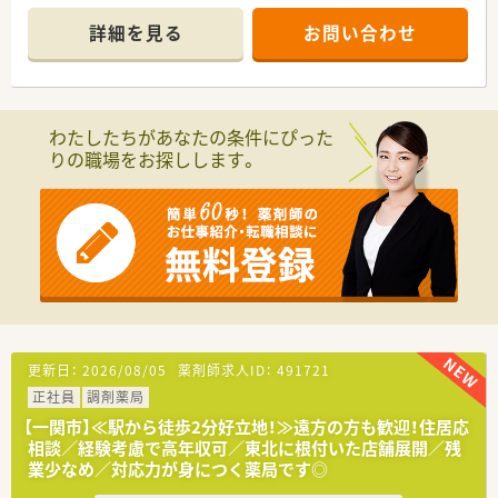
■処方箋は月に約800枚を応需しており、特定の科目に偏らない
面応需のスタイルで幅広い処方内容を経験することが可能で
詳細を見る
お問い合わせ
す。
■薬剤師は常勤2名と派遣1名の体制で運営されており、一人ひ
とりが連携を取りながら日々の業務を円滑に進めています。
【やりがい/おすすめポイント】
わたしたちがあなたの条件にぴった
■ショッピングセンター内という特性を活かし、赤ちゃんから高
りの職場をお探しします。
齢者まで多様な方と触れ合うことで地域貢献の実感が得られま
す。
■面応需により多くの医療機関の処方に触れる機会があるため、
取り扱う品目数も多く、薬剤師としてのスキルアップに繋がりま
す。
■残業時間が適正に管理されているほか、育児や介護などライフ
ステージの変化に応じた支援体制が整っていることが大きな魅
力です。
【法人特徴について】
■国内の小売業でトップクラスのシェアを誇る大手グループの
更新日：
2026/08/05
薬剤師求人ID：
491721
一員であり、安定した経営基盤のもとで安心して長く働けます。
正社員
調剤薬局
■ショッピングセンターを地域医療の拠点と捉えており、調剤だ
けでなく健康をトータルサポートする店舗展開を行っていま
【一関市】≪駅から徒歩2分好立地！≫遠方の方も歓迎！住居応
す。
相談／経験考慮で高年収可／東北に根付いた店舗展開／残
■ヘルス＆ビューティーケア事業を中核に位置付け、地域のニー
業少なめ／対応力が身につく薬局です◎
ズを先取りするヘルスケアステーションの構築を目指していま