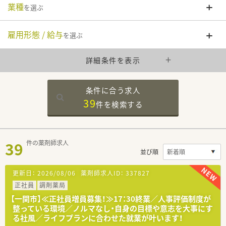
業種
を選ぶ
雇用形態 / 給与
を選ぶ
詳細条件を表示
条件に合う求人
39
件を
検索する
39
件の薬剤師求人
並び順
更新日：
2026/08/06
薬剤師求人ID：
337827
正社員
調剤薬局
【一関市】≪正社員増員募集！≫17：30終業／人事評価制度が
整っている環境／ノルマなし・自身の目標や意志を大事にす
る社風／ライフプランに合わせた就業が叶います！