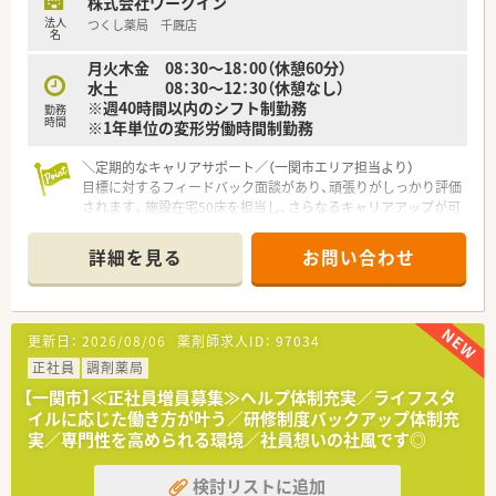
株式会社ワークイン
す。
法人
つくし薬局 千厩店
名
月火木金 08：30～18：00（休憩60分）
水土 08：30～12：30（休憩なし）
※週40時間以内のシフト制勤務
勤務
時間
※1年単位の変形労働時間制勤務
＼定期的なキャリアサポート／（一関市エリア担当より）
目標に対するフィードバック面談があり、頑張りがしっかり評価
されます。施設在宅50床を担当し、さらなるキャリアアップが可
能です。
＊------------------------------------------＊
詳細を見る
お問い合わせ
【店舗情報と応需状況について】
■JR大船渡線の千厩駅から徒歩10分ほどの場所に位置しお車で
の通勤も大変便利な調剤薬局でございます。
更新日：
2026/08/06
薬剤師求人ID：
97034
■近隣医療機関から内科や脳神経内科の処方箋を1日あたり約
60枚応需しているほか施設在宅も担当します。
正社員
調剤薬局
■現在は常勤薬剤師が2名と医療事務スタッフ2名が在籍してお
【一関市】≪正社員増員募集≫ヘルプ体制充実／ライフスタ
り協力しながら日々の業務に取り組んでおります。
イルに応じた働き方が叶う／研修制度バックアップ体制充
実／専門性を高められる環境／社員想いの社風です◎
【法人特徴について】
■岩手県内に本社を置き地域に根差した店舗展開を続けている
検討リストに追加
調剤薬局チェーンであり成長を続ける優良企業です。