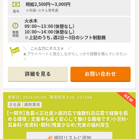
時給2,500円～3,000円
す。
※年齢・スキル等考慮
給与
【こんな方にオススメ】
火水木
■ワークライフバランスを保ちながら、地域に根差して長く働き
09：00～13：00（休憩なし）
たい方に最適です。
10：00～14：00（休憩なし）
勤務
■自身の努力や貢献が正当に評価され、しっかりと給与に反映さ
時間
※上記のうち、週2日～3日のシフト制勤務
れる職場を求めている方におすすめです。
■幅広い業務経験を通じて、薬剤師としてさらなるスキルアップ
＼ こんな方にオススメ ／
を目指したい方におすすめです。
★プライベートと両立しながらしっかり経験を積んでいきたい
方
★異動やヘルプなく地域に根差して働きたい方
詳細を見る
お問い合わせ
≪ 薬局について ≫
■2018年に創立し、一関市に1店舗出店されている地域密着型の
薬局です！
店内は明るく綺麗で、患者様にも気持ちよくご利用いただけるよ
更新日：
2026/08/05
薬剤師求人ID：
227284
うな環境を作っています。
■現在、社長が管理薬剤師をしており、40代男性で気さくな雰囲
正社員
調剤薬局
気♪相談などもしやすく、店舗の雰囲気も良いため、患者様も多
【一関市】急募≪正社員≫面対応で複数科目応需で経験を積
くご利用されています。
める環境♪定着率も高く安心して働ける職場です/小児科・
薬剤師は現状、社長1名で、他に事務が3名在籍しております。
耳鼻科・皮膚科・眼科/残業少なめ/充実の福利厚生
サポートし合いながら仕事を進めるような環境です。
■病院の門前にある調剤薬局ですが、集中率は30％！薬局を気に
検討リストに追加
入って門前以外の処方箋の応需を増やしてきました。薬の品目