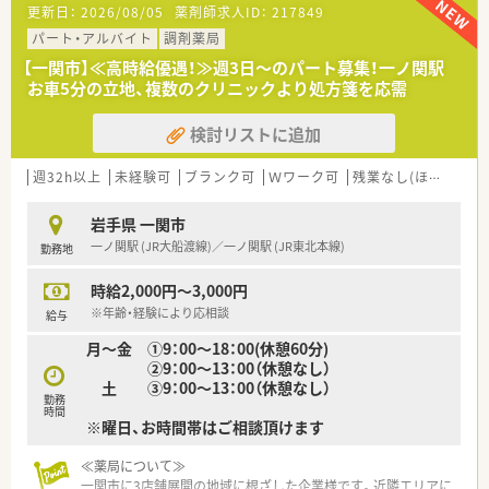
更新日：
2026/08/05
薬剤師求人ID：
217849
■地域医療への貢献度を高めるための増員募集であり、現在非常
に温度感を高く採用中です。
パート・アルバイト
調剤薬局
■即戦力となる経験者はもちろん、意欲的に業務に取り組める方
【一関市】≪高時給優遇！≫週3日～のパート募集！一ノ関駅
を幅広く歓迎しております。
お車5分の立地、複数のクリニックより処方箋を応需
■チームワークを大切にし、周囲とコミュニケーションを取りな
がら業務を進められる方です。
検討リストに追加
【法人特徴について】
■東北地方を中心にドラッグストアや調剤薬局を350店舗以上
週32h以上
未経験可
ブランク可
Ｗワーク可
残業なし(ほぼなし含む)
チェーン展開している企業です。
■東証プライム市場に上場しており、安定した経営基盤のもとで
岩手県 一関市
安心して就業いただけます。
一ノ関駅 (JR大船渡線)／一ノ関駅 (JR東北本線)
勤務地
■社員の定着率は91.8％と非常に高く、長く働き続けられる環境
が整っているのが特徴です。
時給2,000円～3,000円
※年齢・経験により応相談
給与
月〜金 ①9：00～18：00(休憩60分)
②9：00～13：00（休憩なし）
土 ③9：00～13：00（休憩なし）
勤務
時間
※曜日、お時間帯はご相談頂けます
≪薬局について≫
一関市に3店舗展開の地域に根ざした企業様です。近隣エリアに