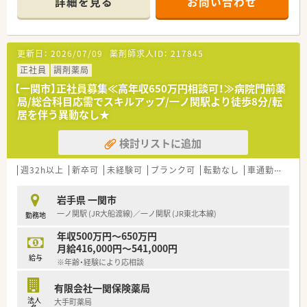
詳細を見る
お問い合わせ
■常勤の薬剤師が3名在籍しており、事務スタッフとも連携しな
がら円滑に業務を進めている安心の体制です。
【法人特徴について】
更新日：
2026/07/09
薬剤師求人ID：
217845
■市内に3店舗を展開し、地域医療に深く根差した薬局運営を行
っている安定性の高い企業です。
正社員
調剤薬局
■30代から40代の社員が中心となり、活気ある雰囲気の中で新
【一関市】正社員募集≪高年収650万円相談可！≫病院門前薬
しい取り組みにも積極的です。
局/総合科目応需でスキルアップ/一ノ関駅より徒歩8分/転
■医師会や薬剤師会との連携が強く、在宅医療への対応など地域
居を伴う異動なし★
での役割を重視しています。
検討リストに追加
【求人情報について】
■曜日・時間も柔軟に相談可！週1日からでも勤務OKのパート求
人です。
週32h以上
新卒可
未経験可
ブランク可
転勤なし
車通勤可
高給
■パートながら時給は2,500円以上と高水準の薬局です◎ライフ
ワークバランス重視の方にもおすすめです。
岩手県 一関市
■近隣店舗との連携が取れているため、有給休暇やお休みが取り
一ノ関駅 (JR大船渡線)／一ノ関駅 (JR東北本線)
勤務地
やすく働きやすい環境が魅力です♪
年収500万円～650万円
月給416,000円～541,000円
給与
※年齢・経験により応相談
有限会社一関保険薬局
法人
大手町薬局