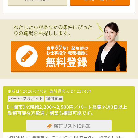
最新の機材も導入しており、安心して働ける環境が整っていま
す。
≪18時までのシフトでプライベートと両立◎≫
残業はほぼありません。プライベートとの両立を大事にしてい
わたしたちがあなたの条件にぴった
る代表の下でご勤務いただけますので、メリハリをつけて皆さん
りの職場をお探しします。
働かれています。
≪業務について≫
外来対応がメインとなります。在宅は数件個人宅を担当されて
います。門前の処方箋だけでなく、面でも応需していますので、
患者様のかかりつけとしてご活躍されたい方にお勧めの職場で
す。
≪企業ポイント≫
大手企業にはない、柔軟な体制が魅力の企業です。型にはまった
考えではなく、患者様のためになることなどを考え・発信できる
更新日：
2026/07/09
薬剤師求人ID：
217467
環境を求める方にお勧めです。代表も柔軟に物事を考えてくれ
パート・アルバイト
調剤薬局
る方で、相談しやすい雰囲気です。
【一関市】≪時給2,200～2,500円／パート募集≫週3日以上
勤務可能な方歓迎♪副業も相談可能です。
検討リストに追加
週32h以上
未経験可
ブランク可
Ｗワーク可
残業なし(ほぼなし含む)