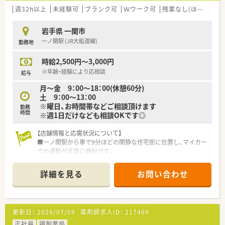
医療提供を行っている安定企業です。
週32h以上
未経験可
ブランク可
Ｗワーク可
残業なし(ほぼなし含む)
■30代から40代のスタッフが中心となって活躍しており、活気
のある明るい職場の雰囲気があります。
岩手県 一関市
■薬剤師会や医師会との連携も強く、地域医療における薬剤師の
一ノ関駅 (JR大船渡線)
勤務地
役割を実感しながら働ける環境です。
時給2,500円～3,000円
※年齢・経験により応相談
給与
月～金 9：00～18：00(休憩60分)
土 9：00～13：00
※曜日、お時間帯などご相談頂けます
勤務
時間
※週1日だけなども相談OKです◎
【店舗情報と応需状況について】
■一ノ関駅から車で9分ほどの閑静な住宅街に位置し、マイカー
での通勤が非常に便利です。
■内科と整形外科を主に応需しており、1日平均80枚の処方箋を
3名体制で対応しています。
詳細を見る
お問い合わせ
■薬剤師は常勤3名とパート1名が在籍しており、事務員も含め
チームワーク良く業務を行っています。
【法人特徴について】
更新日：
2026/07/09
薬剤師求人ID：
217469
■市内に3店舗を展開し、地域医療に深く根差した薬局運営を行
っている安定性の高い企業です。
正社員
調剤薬局