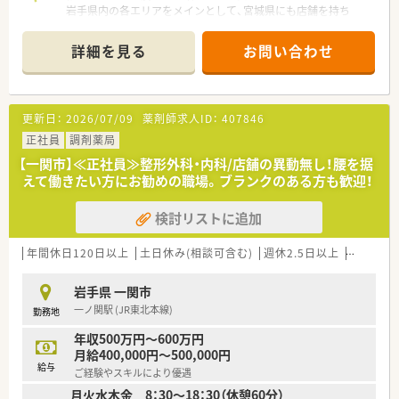
岩手県内の各エリアをメインとして、宮城県にも店舗を持ち
合計20店舗以上で地域に貢献している薬局です。
薬に関してだけではなく、医療制度や健康相談の窓口として、
詳細を見る
お問い合わせ
地域の方が何でも相談できる薬局づくりに尽力しています。
更新日：
2026/07/09
薬剤師求人ID：
407846
正社員
調剤薬局
【一関市】≪正社員≫整形外科・内科/店舗の異動無し！腰を据
えて働きたい方にお勧めの職場。ブランクのある方も歓迎！
検討リストに追加
年間休日120日以上
土日休み(相談可含む)
週休2.5日以上
未経験可
岩手県 一関市
一ノ関駅 (JR東北本線)
勤務地
年収500万円～600万円
月給400,000円～500,000円
給与
ご経験やスキルにより優遇
月火水木金 8：30～18：30（休憩60分）