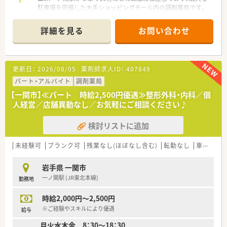
駐車場を完備した大手ショッピングモール内の調剤薬局です。
■周辺にある複数の医療機関から総合科目の処方箋を面で応需
しており、毎月約950枚という豊富な処方箋数に対応していま
詳細を見る
お問い合わせ
す。
■面分業がメインのため、取り扱う医薬品の品目数が非常に多
く、幅広い処方知識を吸収しながらスキルアップを目指せます。
更新日：
2026/08/05
薬剤師求人ID：
407849
【法人特徴について】
■国内の小売業界で圧倒的なシェアを誇る大手グループが運営
パート・アルバイト
調剤薬局
しており、非常に安定した経営基盤と福利厚生が大きな魅力で
【一関市】≪パート 時給2,500円優遇≫整形外科・内科／個
す。
人経営／店舗異動なし／お気軽にご相談ください♪
■ショッピングモールを地域医療の拠点と捉え、衣食住の全てか
ら健康をトータルサポートする事業を展開しております。
検討リストに追加
■地域社会のニーズを先取りするヘルスケアステーションとし
て、薬剤師が中心となって健康づくりに寄与できる組織です。
未経験可
ブランク可
残業なし(ほぼなし含む)
転勤なし
車通勤可
【やりがい/おすすめポイント】
■ショッピングモール内という立地上、日常的な健康相談を受け
岩手県 一関市
る機会が多く、地域の方々の健康維持に貢献している実感が得ら
一ノ関駅 (JR東北本線)
勤務地
れます。
■大手ならではの教育研修制度がパートスタッフにも開放され
時給2,000円～2,500円
ており、常に向上心を持ってスキルアップし続けられる点が魅力
です。
※ご経験やスキルにより優遇
給与
■残業が極めて少なく休みも安定しているため、自分の時間や家
月火水木金 8：30～18：30
族との時間を犠牲にすることなく、長く健康的に働き続けられま