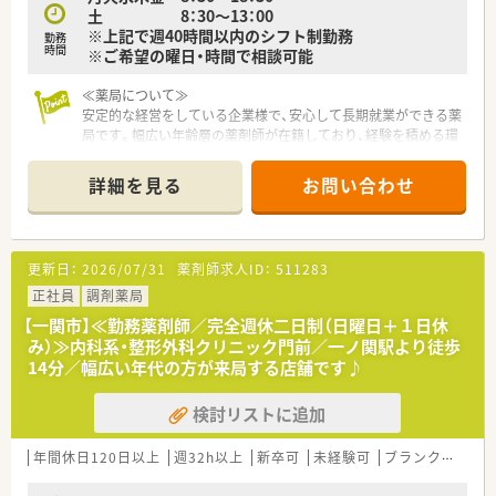
土 8：30～13：00
す。
※上記で週40時間以内のシフト制勤務
勤務
時間
※ご希望の曜日・時間で相談可能
≪薬局について≫
安定的な経営をしている企業様で、安心して長期就業ができる薬
局です。幅広い年齢層の薬剤師が在籍しており、経験を積める環
境です。代表が女性ということもあり、社員のために細やかな気
配りができ、社員の定着率も良い薬局様です。
詳細を見る
お問い合わせ
更新日：
2026/07/31
薬剤師求人ID：
511283
正社員
調剤薬局
【一関市】≪勤務薬剤師／完全週休二日制（日曜日＋１日休
み）≫内科系・整形外科クリニック門前／一ノ関駅より徒歩
14分／幅広い年代の方が来局する店舗です♪
検討リストに追加
年間休日120日以上
週32h以上
新卒可
未経験可
ブランク可
残業