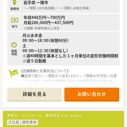
岩手県 一関市
一ノ関駅 (JR大船渡線)／一ノ関駅 (JR東北本線)
勤務地
年収448万円～700万円
月給280,000円～437,500円
給与
※経験・年齢考慮の上決定
月火水木金
09：00～18：00（休憩60分）
土
09：00～12：30（休憩なし）
勤務
時間
※週40時間を基本とした１ヶ月単位の変形労働時間制
※週５日勤務
【店舗情報と応需状況について】
■最寄り駅の一ノ関駅から徒歩14分という閑静な住宅街に位置
しており幅広い年代の患者様が訪れる地域密着型の店舗です。
■内科や整形外科を中心に小児科の処方箋も応需しており1日あ
たり約100枚の処方箋を薬剤師5名と事務4名で対応します。
詳細を見る
お問い合わせ
■近隣のクリニックからの処方箋がメインであり地域の医療ニ
ーズに応える質の高いサービスを提供している魅力的な環境で
す。
更新日：
2026/07/21
薬剤師求人ID：
80442
【募集背景と求める人物像について】
■現在は欠員補充のための募集を行っており地域医療に貢献し
正社員
調剤薬局
ながら長く勤務していただける協調性のある方を求めておりま