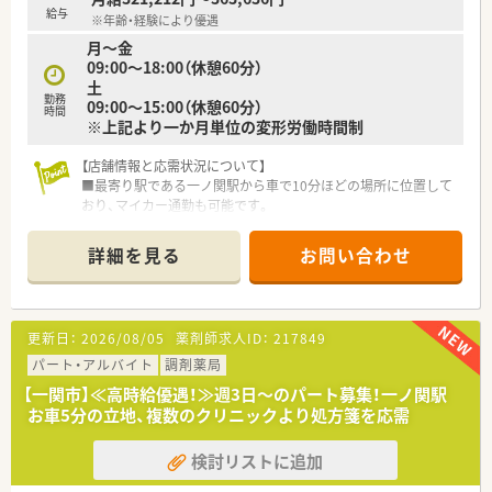
【こんな方にオススメ】
給与
※年齢・経験により優遇
■ワークライフバランスを保ちながら、地域に根差して長く働き
月〜金
たい方に最適です。
09:00〜18:00（休憩60分）
■自身の努力や貢献が正当に評価され、しっかりと給与に反映さ
土
れる職場を求めている方におすすめです。
勤務
09:00〜15:00（休憩60分）
■幅広い業務経験を通じて、薬剤師としてさらなるスキルアップ
時間
※上記より一か月単位の変形労働時間制
を目指したい方におすすめです。
【店舗情報と応需状況について】
■最寄り駅である一ノ関駅から車で10分ほどの場所に位置して
おり、マイカー通勤も可能です。
■1日あたり150枚から170枚ほどの処方箋を、近隣の医療機関
から幅広く応需しています。
詳細を見る
お問い合わせ
■薬剤師は常勤と非常勤を合わせて5名体制で、事務スタッフも
4名在籍し協力しています。
【募集背景と求める人物像について】
更新日：
2026/08/05
薬剤師求人ID：
217849
■地域医療への貢献度を高めるための増員募集であり、現在非常
に温度感を高く採用中です。
パート・アルバイト
調剤薬局
■即戦力となる経験者はもちろん、意欲的に業務に取り組める方
【一関市】≪高時給優遇！≫週3日～のパート募集！一ノ関駅
を幅広く歓迎しております。
お車5分の立地、複数のクリニックより処方箋を応需
■チームワークを大切にし、周囲とコミュニケーションを取りな
がら業務を進められる方です。
検討リストに追加
【法人特徴について】