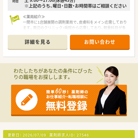
時間
※上記のうち、曜日・日数・お時間帯はご相談ください
≪薬局紹介≫
一関市に1店舗展開の調剤薬局で、皮膚科をメイン応需しており
ます。周辺のクリニック・病院から応需しており、軽量科目が多
く、外来をメインに取り扱っています。
また、社長はもともと病院にお勤めでしたので、臨床での経験も
詳細を見る
お問い合わせ
あり、勉強させていただける環境です。
≪コミュケーション盛んな薬局♪≫
ベテランの薬剤師さんが多く、頼れる環境です。
就業中はしっかり仕事をこなし、オフタイムでは、和気あいあい
わたしたちがあなたの条件にぴった
としている雰囲気です。不安なことや分からないことがあれば、
りの職場をお探しします。
聞きやすく、教えてもらえる環境のため、未経験の方・経験が浅く
これからスキルを磨いていきたい方・ブランクある方など、幅広
い年代の方を歓迎いたします！
≪転勤なし・長く働きやすい薬局≫
転勤や異動がないため、腰を据えて長く働ける環境です。
調剤室や休憩室が広く、休憩の際もしっかり休めるような環境作
りをしています。
また、フォローし合う体制にあるため、休暇も相談しやすい環境
です。
更新日：
2026/07/09
薬剤師求人ID：
27546