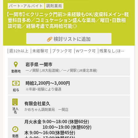
としている雰囲気です。不安なことや分からないことがあれば、
パート・アルバイト
調剤薬局
聞きやすく、教えてもらえる環境のため、未経験の方・経験が浅く
【一関市】≪クリニック門前≫未経験もOK/皮膚科メイン・軽
これからスキルを磨いていきたい方・ブランクある方など、幅広
量科目多め／コミュケーション盛んな薬局／曜日・日数相
い年代の方を歓迎いたします！
談可能／経験考慮で高時給可能◎
≪転勤なし・長く働きやすい薬局≫
検討リストに追加
転勤や異動がないため、腰を据えて長く働ける環境です。
調剤室や休憩室が広く、休憩の際もしっかり休めるような環境作
りをしています。
週32h以上
未経験可
ブランク可
Ｗワーク可
残業なし(ほぼなし含む)
また、フォローし合う体制にあるため、休暇も相談しやすい環境
です。
岩手県 一関市
一ノ関駅 (JR大船渡線)／一ノ関駅 (JR東北本線)
勤務地
≪こんな方におススメ≫
★しっかり稼ぎたい方
時給2,200円～3,000円
★テキパキと仕事したい方
★職場の人間関係で悩みたくない方
※年齢・経験により優遇
給与
★店舗異動やヘルプ対応なく働きたい方
有限会社星久
法人
かめちゃん調剤薬局 一関店
名
月火水金 9:00～18:00 (休憩60分)
10:00～19:00 (休憩60分)
木 9:00～16:00(休憩45分)
勤務
土 9:00～17:00(休憩45分)