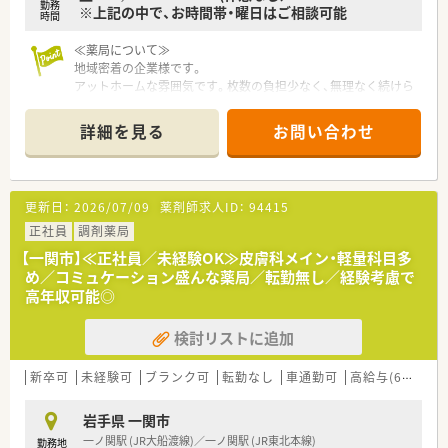
勤務
※上記の中で、お時間帯・曜日はご相談可能
時間
≪薬局について≫
地域密着の企業様です。
アットホームな雰囲気です。枚数の負担少なく、無理なく続けら
れる環境です。
詳細を見る
お問い合わせ
更新日：
2026/07/09
薬剤師求人ID：
94415
正社員
調剤薬局
【一関市】≪正社員／未経験OK≫皮膚科メイン・軽量科目多
め／コミュケーション盛んな薬局／転勤無し／経験考慮で
高年収可能◎
検討リストに追加
新卒可
未経験可
ブランク可
転勤なし
車通勤可
高給与(600万円以上)
岩手県 一関市
一ノ関駅 (JR大船渡線)／一ノ関駅 (JR東北本線)
勤務地