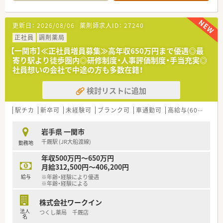
【店舗情報と応需状況について】
■JR大船渡線の千厩駅から車で2分ほどの県道14号線沿いに位
置しておりお車での通勤が大変便利な調剤薬局です。
更新日：
2026/08/06
薬剤師求人ID：
27240
■近隣医療機関から内科や循環器科および小児科などの処方箋
を1日あたり30枚から50枚程度応需しております。
正社員
調剤薬局
■現在は常勤薬剤師が2名と医療事務スタッフが2名在籍してお
【一関市】≪正社員増員募集≫高年収650万円まで優遇◎最
り協力しながら日々の業務に取り組んでおります。
寄り駅より徒歩圏内◎研修制度・人事評価制度・手当充実◎
社員想いの会社で中途の方も多数在籍！
【求人情報について】
■今回は正社員としての勤務薬剤師の募集でありご経験やスキ
検討リストに追加
ルに応じて年収400万円から550万円の提示となります。
■原則として転居を伴うような全国転勤はなく住み慣れた地域
で腰を据えて長期的なキャリアを築きたい方に最適です。
駅チカ
新卒可
未経験可
ブランク可
車通勤可
高給与(600万円以上)
■日曜日と祝日がお休みとなるほか店舗シフトによる休日設定
があり年末年始や慶弔休暇などもしっかり取得可能です。
岩手県 一関市
千厩駅 (JR大船渡線)
勤務地
【想定されるキャリアイメージ】
■定期的なフィードバック面談を通じてご自身の目標達成状況
年収500万円～650万円
を確認し着実にステップアップを図ることができる制度です。
月給312,500円～406,200円
■現場での経験を積んだ後はご希望や適性に応じて管理薬剤師
給与
※年齢・経験により優遇
やエリアマネージャーなど責任ある役職への挑戦も可能です。
※年齢・経験による
■社内学術大会の開催や日本薬剤師学術大会への参加支援など
継続的な学習をサポートする体制があり専門性を高められま
株式会社ワークイン
す。
法人
つくし薬局 千厩店
名