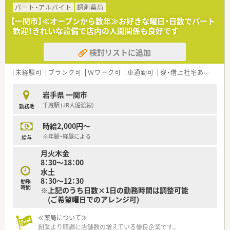
≪こんな方におススメ≫
パート・アルバイト
調剤薬局
★しっかり稼ぎたい方
★テキパキと仕事したい方
【一関市】≪オープンから数年≫お好きな曜日・日数でパート
★職場の人間関係で悩みたくない方
歓迎！きれいな設備で店内の人間関係も良好です
★店舗異動やヘルプ対応なく働きたい方
検討リストに追加
未経験可
ブランク可
Ｗワーク可
車通勤可
寮・借上社宅あり
教育
岩手県 一関市
千厩駅 (JR大船渡線)
勤務地
時給2,000円～
※年齢・経験による
給与
月火木金
8：30～18：00
水土
8：30～12：30
勤務
時間
※上記のうち日数×1日の勤務時間は調整可能
(ご希望曜日でのアレンジ可)
≪薬局について≫
創業より順調に店舗数の増えている優良企業です。