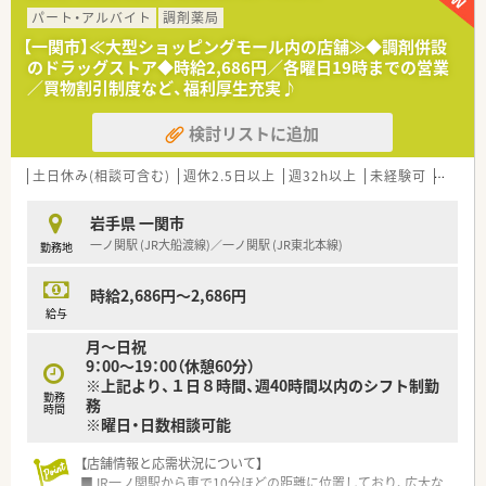
パート・アルバイト
調剤薬局
【一関市】≪大型ショッピングモール内の店舗≫◆調剤併設
のドラッグストア◆時給2,686円／各曜日19時までの営業
／買物割引制度など、福利厚生充実♪
検討リストに追加
土日休み(相談可含む)
週休2.5日以上
週32h以上
未経験可
ブラン
岩手県 一関市
一ノ関駅 (JR大船渡線)／一ノ関駅 (JR東北本線)
勤務地
時給2,686円～2,686円
給与
月～日祝
9：00～19：00（休憩60分）
※上記より、１日８時間、週40時間以内のシフト制勤
勤務
務
時間
※曜日・日数相談可能
【店舗情報と応需状況について】
■JR一ノ関駅から車で10分ほどの距離に位置しており、広大な