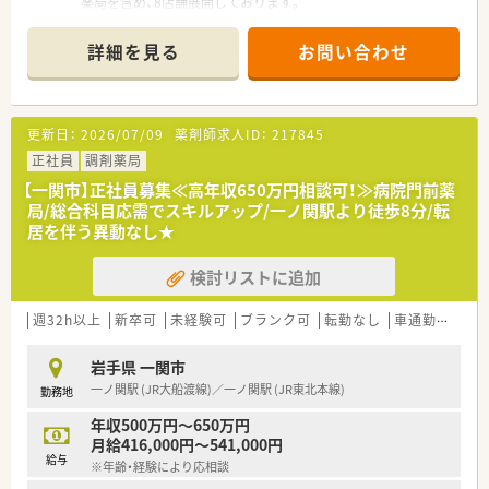
最高700万円の間で決定されるため収入アップも目指せます。
薬局を含め、8店舗展開しております。
■昇給は年に1回設けられており賞与も年に2回支給されるほか
綺麗で清潔感のある店内で、コミュニケーションをよく取り合っ
役職手当や通勤手当など各種手当も充実している環境です。
ている薬局です。また、在宅医療にも積極的に取り組んでいるた
詳細を見る
お問い合わせ
め、在宅医療のご経験がなくてもご興味がある方は、ぜひご応募
ください！
≪業務内容≫
更新日：
2026/07/09
薬剤師求人ID：
217845
調剤・監査・服薬指導をメインに行ってもらい、ご経験やご希望次
第で在宅医療にも携わっていただきます。
正社員
調剤薬局
【一関市】正社員募集≪高年収650万円相談可！≫病院門前薬
≪充実の制度①≫
局/総合科目応需でスキルアップ/一ノ関駅より徒歩8分/転
『プラチナくるみんマーク』や『えるぼしマーク』を取得してお
居を伴う異動なし★
り、1日2回以内、1回30分の育児時間（有給）や、看護休暇、時短勤
務、育児助成金など育児にも理解のある薬局です。そのため、子
検討リストに追加
育て中の薬剤師さんもご活躍いただけるため、おすすめです。
また、独自の休暇制度をとっており、連続5日休暇を取得できる
連続休暇制度、傷病時などに失効した有休を活用できるサポート
週32h以上
新卒可
未経験可
ブランク可
転勤なし
車通勤可
高給
休暇などがあるため、年間休日123日としっかり休めます。
岩手県 一関市
≪充実の制度②≫
一ノ関駅 (JR大船渡線)／一ノ関駅 (JR東北本線)
勤務地
安心してスキルアップができる教育制度があります。階層別研
修、カフェテリア研修、学術大会、新入社員研修（5か月）など経験
年収500万円～650万円
が浅くても充実している研修制度で、今後のキャリアプランをバ
月給416,000円～541,000円
ックアップいたします！
給与
※年齢・経験により応相談