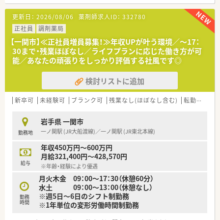
■JR大船渡線の陸中門崎駅から車で10分ほどの国道284号線沿
いに位置し日差しが入りやすい明るい薬局です。
更新日：
2026/08/06
薬剤師求人ID：
332780
■近隣医療機関から内科や小児科や消化器科などの処方箋を1日
あたり約80枚応需し地域医療に貢献しております。
正社員
調剤薬局
■現在は常勤薬剤師2名と派遣薬剤師1名に加えて医療事務スタ
【一関市】≪正社員増員募集！≫年収UPが叶う環境／～17：
ッフ2名が在籍しており手厚い人員配置体制です。
30まで・残業ほぼなし／ライフプランに応じた働き方が可
能／あなたの頑張りをしっかり評価する社風です◎
【法人特徴について】
■岩手県に本社を置き県内に20店舗以上を展開する地域に密着
検討リストに追加
した地場チェーンの優良薬局企業でございます。
■平均年齢は37歳と若い世代が活躍しており一人ひとりのライ
フプランに寄り添う社員思いの社風が根付いています。
新卒可
未経験可
ブランク可
残業なし(ほぼなし含む)
転勤なし
■社員の目標達成に向けたサポート体制が整っており定期的な
面談を通じて個々の成長を正当に評価しています。
岩手県 一関市
一ノ関駅 (JR大船渡線)／一ノ関駅 (JR東北本線)
勤務地
【こんな方が活躍中】
■患者様一人ひとりと誠実に向き合い明るいコミュニケーショ
年収450万円～600万円
ンを心がけて業務に取り組む方が活躍しています。
月給321,400円～428,570円
■自分のキャリアビジョンを明確に持ちステップアップを目指
給与
※年齢・経験により優遇
して目標へ努力を重ねる薬剤師が在籍しています。
月火木金 09：00～17：30（休憩60分）
■幅広い疾患の処方箋に触れながら高度な専門知識を吸収して
水土 09：00～13：00（休憩なし）
地域医療に貢献したい人がイキイキ働いています。
※週5日～6日のシフト制勤務
勤務
時間
※1年単位の変形労働時間制勤務