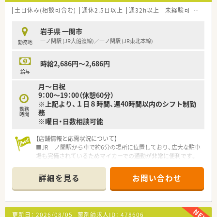
【こんな方にオススメ】
土日休み(相談可含む)
週休2.5日以上
週32h以上
未経験可
ブラン
■今の職場よりも休日数を増やしたい方や、決まった時期に長い
連休を取って趣味の時間を充実させたい方に強く推奨します。
岩手県 一関市
■将来的に薬局運営以外のキャリアも視野に入れており、大手企
一ノ関駅 (JR大船渡線)／一ノ関駅 (JR東北本線)
勤務地
業の基盤を活かして多様な職種に挑戦したい意欲的な方です。
■充実した住宅助成や子女教育手当などの福利厚生を重視し、生
活の基盤を安定させながら長く働き続けたい方に最適です。
時給2,686円～2,686円
給与
月～日祝
9：00～19：00（休憩60分）
※上記より、１日８時間、週40時間以内のシフト制勤
勤務
務
時間
※曜日・日数相談可能
【店舗情報と応需状況について】
■JR一ノ関駅から車で約6分の場所に位置しており、広大な駐車
場も完備されているためマイカーでの通勤が非常に便利です。
■処方箋は月に約800枚を応需しており、特定の科目に偏らない
面応需のスタイルで幅広い処方内容を経験することが可能で
詳細を見る
お問い合わせ
す。
■薬剤師は常勤2名と派遣1名の体制で運営されており、一人ひ
とりが連携を取りながら日々の業務を円滑に進めています。
更新日：
2026/08/05
薬剤師求人ID：
478606