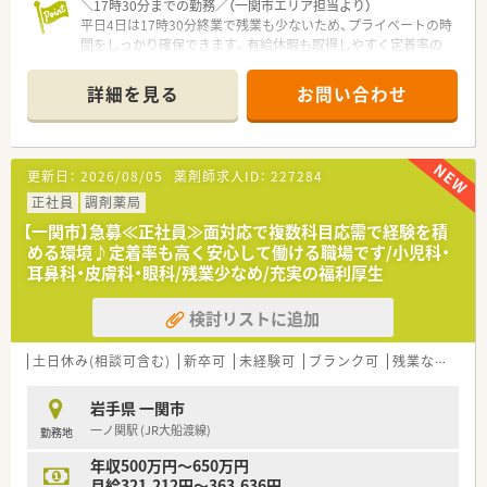
＼17時30分までの勤務／（一関市エリア担当より）
平日4日は17時30分終業で残業も少ないため、プライベートの時
間をしっかり確保できます。有給休暇も取得しやすく定着率の
高い働きやすい職場です。
＊------------------------------------------＊
詳細を見る
お問い合わせ
【店舗情報と応需状況について】
■JR大船渡線およびJR東北本線の一ノ関駅から車で8分ほどの
場所に位置しお車での通勤に大変便利な調剤薬局です。
更新日：
2026/08/05
薬剤師求人ID：
227284
■近隣医療機関から内科や消化器科や小児科などの処方箋を1日
あたり50枚から60枚程度応需して地域医療に貢献しています。
正社員
調剤薬局
■現在は常勤薬剤師が2名と医療事務スタッフが2名在籍してお
【一関市】急募≪正社員≫面対応で複数科目応需で経験を積
り協力しながら日々の調剤業務や患者様対応を行っておりま
める環境♪定着率も高く安心して働ける職場です/小児科・
す。
耳鼻科・皮膚科・眼科/残業少なめ/充実の福利厚生
【法人特徴について】
検討リストに追加
■岩手県内に本社を置き地域に根差した店舗展開を続けている
チェーン薬局であり今後の成長も見込まれる優良な企業です。
■社員一人ひとりの生活を尊重する温かい社風があり一方的な
土日休み(相談可含む)
新卒可
未経験可
ブランク可
残業なし(ほぼなし含む)
異動や無理な働き方を強いることはなく安心して勤務可能で
す。
岩手県 一関市
■経営陣と社員の距離が近くコミュニケーションが活発であり
一ノ関駅 (JR大船渡線)
勤務地
風通しの良い環境の中でモチベーション高く働くことができま
す。
年収500万円～650万円
月給321,212円～363,636円