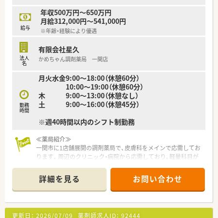
年収500万円～650万円
月給312,000円～541,000円
給与
※年齢・経験により優遇
有限会社星久
法人
かめちゃん調剤薬局 一関店
名
月火水金9:00～18:00（休憩60分）
10:00～19:00（休憩60分）
木 9:00～13:00（休憩なし）
土 9:00～16:00（休憩45分）
勤務
時間
※週40時間以内のシフト制勤務
≪薬局紹介≫
一関市に1店舗展開の調剤薬局で、皮膚科をメインで応需してお
ります。周辺のクリニック・病院から応需しており、軽量科目が
多く、外来をメインに取り扱っています。
また、社長はもともと病院にお勤めでしたので、臨床での経験も
詳細を見る
お問い合わせ
あり、勉強させていただける環境です。
≪コミュケーション盛んな薬局♪≫
ベテランの薬剤師さんが多く、頼れる環境です。
更新日：
2026/07/09
薬剤師求人ID：
92444
就業中はしっかり仕事をこなし、オフタイムでは、和気あいあい