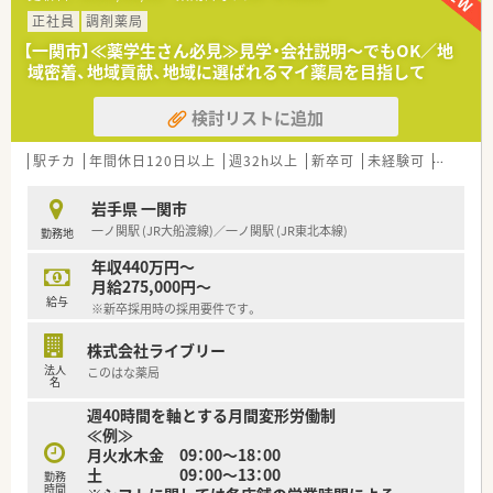
【やりがい/おすすめポイント】
■ショッピングセンター内という特性を活かし、赤ちゃんから高
正社員
調剤薬局
齢者まで多様な方と触れ合うことで地域貢献の実感が得られま
【一関市】≪薬学生さん必見≫見学・会社説明～でもOK／地
す。
域密着、地域貢献、地域に選ばれるマイ薬局を目指して
■面応需により多くの医療機関の処方に触れる機会があるため、
取り扱う品目数も多く、薬剤師としてのスキルアップに繋がりま
検討リストに追加
す。
■残業時間が適正に管理されているほか、育児や介護などライフ
ステージの変化に応じた支援体制が整っていることが大きな魅
駅チカ
年間休日120日以上
週32h以上
新卒可
未経験可
ブラン
力です。
岩手県 一関市
【法人特徴について】
一ノ関駅 (JR大船渡線)／一ノ関駅 (JR東北本線)
勤務地
■国内の小売業でトップクラスのシェアを誇る大手グループの
一員であり、安定した経営基盤のもとで安心して長く働けます。
年収440万円～
■ショッピングセンターを地域医療の拠点と捉えており、調剤だ
月給275,000円～
けでなく健康をトータルサポートする店舗展開を行っていま
給与
※新卒採用時の採用要件です。
す。
■ヘルス＆ビューティーケア事業を中核に位置付け、地域のニー
株式会社ライブリー
ズを先取りするヘルスケアステーションの構築を目指していま
法人
このはな薬局
す。
名
週40時間を軸とする月間変形労働制
≪例≫
月火水木金 09：00～18：00
土 09：00～13：00
勤務
時間