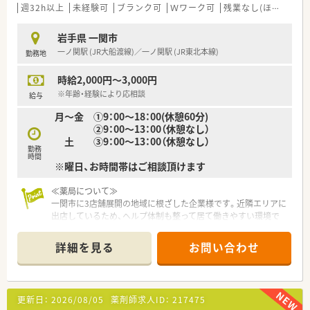
■東北地方を中心にドラッグストアや調剤薬局を350店舗以上
週32h以上
未経験可
ブランク可
Ｗワーク可
残業なし(ほぼなし含む)
チェーン展開している企業です。
■東証プライム市場に上場しており、安定した経営基盤のもとで
岩手県 一関市
安心して就業いただけます。
一ノ関駅 (JR大船渡線)／一ノ関駅 (JR東北本線)
勤務地
■社員の定着率は91.8％と非常に高く、長く働き続けられる環境
が整っているのが特徴です。
時給2,000円～3,000円
※年齢・経験により応相談
給与
月〜金 ①9：00～18：00(休憩60分)
②9：00～13：00（休憩なし）
土 ③9：00～13：00（休憩なし）
勤務
時間
※曜日、お時間帯はご相談頂けます
≪薬局について≫
一関市に3店舗展開の地域に根ざした企業様です。近隣エリアに
出店しているため、ヘルプ体制も整って居て働きやすい環境で
す！定着率も良く、ベテランの薬剤師も在籍。安心して働けます。
薬剤師会とのつながりも強く、経験やスキルを磨きたい方にもお
詳細を見る
お問い合わせ
ススメの会社です。
更新日：
2026/08/05
薬剤師求人ID：
217475