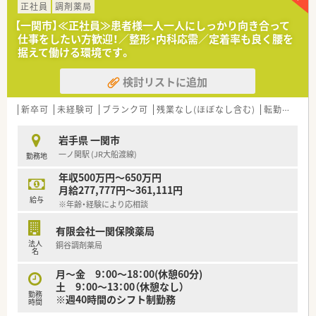
正社員
調剤薬局
【一関市】≪正社員≫患者様一人一人にしっかり向き合って
仕事をしたい方歓迎！／整形・内科応需／定着率も良く腰を
据えて働ける環境です。
検討リストに追加
新卒可
未経験可
ブランク可
残業なし(ほぼなし含む)
転勤なし
岩手県 一関市
一ノ関駅 (JR大船渡線)
勤務地
年収500万円～650万円
月給277,777円～361,111円
給与
※年齢・経験により応相談
有限会社一関保険薬局
法人
銅谷調剤薬局
名
月～金 9：00～18：00(休憩60分)
土 9：00～13：00（休憩なし）
勤務
※週40時間のシフト制勤務
時間