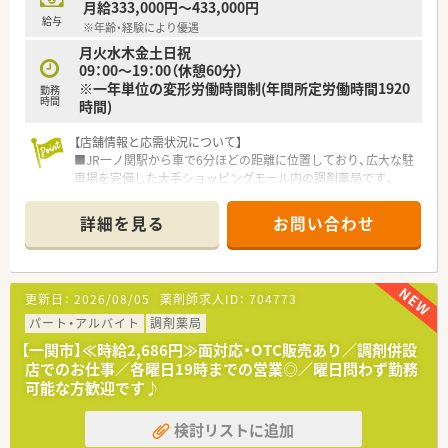
月給333,000円～433,000円
★ヘルプ対応に抵抗がない方
給与
※年齢・経験により優遇
★頑張った分だけ給与を受け取りたい方
月火水木金土日祝
09：00～19：00（休憩60分）
※一年単位の変形労働時間制(年間所定労働時間1920
勤務
時間
時間)
【店舗情報と応需状況について】
■JR一ノ関駅から車で6分ほどの距離に位置しており、広大な駐
車場を完備した大手ショッピングモール内の調剤薬局です。
■周辺にある複数の医療機関から総合科目の処方箋を面で応需
しており、毎月約800枚という豊富な処方箋数に対応していま
詳細を見る
お問い合わせ
す。
■面分業がメインのため、取り扱う医薬品の品目数が非常に多
く、幅広い処方知識を吸収しながらスキルアップを目指せます。
更新日：
2026/08/05
薬剤師求人ID：
704773
【法人特徴について】
■国内の小売業界で圧倒的なシェアを誇る大手グループが運営
パート・アルバイト
調剤薬局
しており、非常に安定した経営基盤と福利厚生が大きな魅力で
【一関市】≪時給2,686円≫面対応・OTC販売あり／調剤併設
す。
店でのお仕事／各曜日19時までの営業◎／曜日問わず勤務
■ショッピングモールを地域医療の拠点と捉え、衣食住の全てか
可能な方歓迎です♪
ら健康をトータルサポートする事業を展開しております。
■地域社会のニーズを先取りするヘルスケアステーションとし
検討リストに追加
て、薬剤師が中心となって健康づくりに寄与できる組織です。