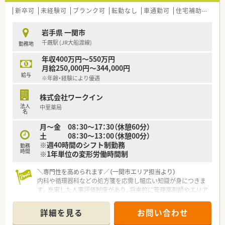
新卒可
未経験可
ブランク可
転勤なし
車通勤可
住宅補助(手当)あり
岩手県 一関市
千厩駅 (JR大船渡線)
勤務地
年収400万円～550万円
月給250,000円～344,000円
給与
※年齢・経験により優遇
株式会社ワークイン
法人
中里薬局
名
月～金 08：30～17：30（休憩60分）
土 08：30～13：00（休憩00分）
※週40時間のシフト制勤務
勤務
時間
※1年単位の変形労働時間制
＼専門性を高められます／（一関市エリア担当より）
内科や循環器科などの処方箋を応需し幅広い知識が身につきま
す。充実した人事評価制度があり、将来的に管理薬剤師やエリア
マネージャーへのキャリアアップも可能です。
＊------------------------------------------＊
詳細を見る
お問い合わせ