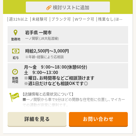
検討リストに追加
【法人特徴について】
■岩手県一関市を中心に3店舗を展開しており、地域に根差した
医療提供を行っている安定企業です。
週32h以上
未経験可
ブランク可
Ｗワーク可
残業なし(ほぼなし含む)
■30代から40代のスタッフが中心となって活躍しており、活気
のある明るい職場の雰囲気があります。
岩手県 一関市
■薬剤師会や医師会との連携も強く、地域医療における薬剤師の
一ノ関駅 (JR大船渡線)
勤務地
役割を実感しながら働ける環境です。
時給2,500円～3,000円
※年齢・経験により応相談
給与
月～金 9：00～18：00(休憩60分)
土 9：00～13：00
※曜日、お時間帯などご相談頂けます
勤務
時間
※週1日だけなども相談OKです◎
【店舗情報と応需状況について】
■一ノ関駅から車で9分ほどの閑静な住宅街に位置し、マイカー
での通勤が非常に便利です。
■内科と整形外科を主に応需しており、1日平均80枚の処方箋を
3名体制で対応しています。
詳細を見る
お問い合わせ
■薬剤師は常勤3名とパート1名が在籍しており、事務員も含め
チームワーク良く業務を行っています。