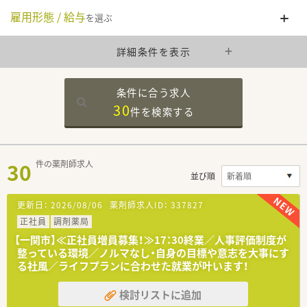
雇用形態 / 給与
を選ぶ
詳細条件を表示
条件に合う求人
30
件を
検索する
30
件の薬剤師求人
並び順
更新日：
2026/08/06
薬剤師求人ID：
337827
正社員
調剤薬局
【一関市】≪正社員増員募集！≫17：30終業／人事評価制度が
整っている環境／ノルマなし・自身の目標や意志を大事にす
る社風／ライフプランに合わせた就業が叶います！
検討リストに追加