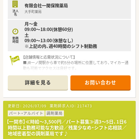
有限会社一関保険薬局
法人
大手町薬局
名
月〜金
09:00〜18:00(休憩60分)
土
勤務
09:00〜13:00（休憩なし）
時間
※上記の内、週40時間のシフト制勤務
【店舗情報と応需状況について】
■JR一ノ関駅から車で約5分の場所に位置しており、マイカー通
勤も可能でアクセスは良好です。
■総合病院の門前に位置し、内科や整形外科など多科目の処方箋
を1日約80枚応需しています。
詳細を見る
お問い合わせ
■薬剤師は常勤が3名、事務スタッフが3名の計6名体制で、協力
し合いながら業務を行います。
【募集背景と求める人物像について】
更新日：
2026/07/09
薬剤師求人ID：
217473
■業務拡大に伴う増員募集を行っており、即戦力として活躍でき
る経験者の方を積極的に求めています。
パート・アルバイト
調剤薬局
■50代前後までの幅広い年齢層の方が対象で、これまでの調剤
【一関市】≪時給～3,500円／パート募集≫週3～5日、1日6
経験やスキルを活かしたい方を歓迎します。
時間以上勤務可能な方歓迎／残業少なめ・シフト応相談／
■地域の医療に貢献したいという意欲を持ち、周囲と連携してチ
地域密着型の調剤薬局です♪
ームワークを大切にできる方を歓迎します。