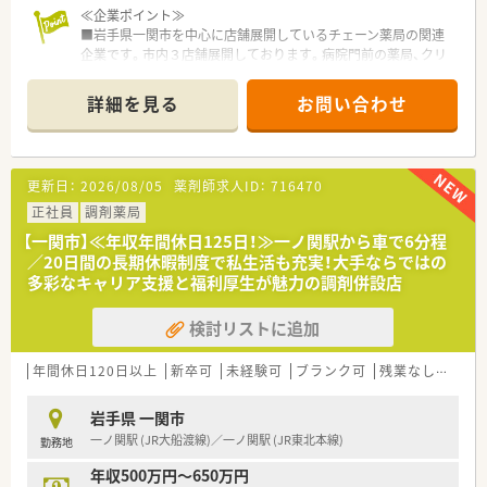
≪企業ポイント≫
■岩手県一関市を中心に店舗展開しているチェーン薬局の関連
企業です。市内３店舗展開しております。病院門前の薬局、クリ
ニック門前がございます。
■同社の年齢層は30代～40代の方が中心で活気のある雰囲気で
詳細を見る
お問い合わせ
す。後発医薬品の推奨、在宅対応など新しいことへ積極的に対応
しております。
■薬剤師会、医師会との連携がしっかりできている会社です。調
剤薬局としての地域の役割を社員一人一人に理解してもらいな
更新日：
2026/08/05
薬剤師求人ID：
716470
がら、やりがいを感じられる現場づくりをされています。
■社員は男女比が半々。各店舗近いエリアに出店しております
正社員
調剤薬局
ので、横のつながり、連携もできています。お休みの取りやすさ
【一関市】≪年収年間休日125日！≫一ノ関駅から車で6分程
にもつながっており、定着率がよく、腰を据えて働ける環境で
／20日間の長期休暇制度で私生活も充実！大手ならではの
す。
多彩なキャリア支援と福利厚生が魅力の調剤併設店
≪薬局の特徴≫
検討リストに追加
複数科目応需しており1日80枚ほどの外来処方箋の対応を行っ
ています。そのほか在宅医療も実施している店舗です。定時でき
っちり帰れるように協力し合っているので、オンオフの切り替え
年間休日120日以上
新卒可
未経験可
ブランク可
残業なし(ほぼなし含む)
がしっかりできている職場環境でもあります。
岩手県 一関市
≪こんな方におススメ≫
一ノ関駅 (JR大船渡線)／一ノ関駅 (JR東北本線)
勤務地
★転居を伴う異動がなく、地域に根差した薬局で働きたい方
★若手でスキルに不安があり、しっかり教えてくれる会社で働き
年収500万円～650万円
たい方