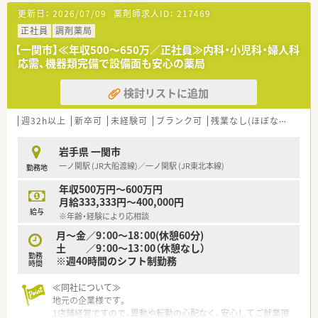
【法人特徴について】
更新日：
2026/07/09
薬剤師求人ID：
217469
■市内に3店舗を展開し、地域医療に深く根差した薬局運営を行
っている安定性の高い企業です。
正社員
調剤薬局
■30代から40代の社員が中心となり、活気ある雰囲気の中で新
【一関市】≪年収500～650万／正社員≫内科・小児科・婦人科
しい取り組みにも積極的です。
応需、機器類完備で設備面も安心の薬局
■医師会や薬剤師会との連携が強く、在宅医療への対応など地域
での役割を重視しています。
検討リストに追加
【求人情報について】
■曜日・時間も柔軟に相談可！週1日からでも勤務OKのパート求
週32h以上
新卒可
未経験可
ブランク可
残業なし(ほぼなし含む)
人です。
■パートながら時給は2,500円以上と高水準の薬局です◎ライフ
岩手県 一関市
ワークバランス重視の方にもおすすめです。
一ノ関駅 (JR大船渡線)／一ノ関駅 (JR東北本線)
勤務地
■近隣店舗との連携が取れているため、有給休暇やお休みが取り
やすく働きやすい環境が魅力です♪
年収500万円～600万円
月給333,333円～400,000円
給与
※年齢・経験により応相談
月～金／9：00～18：00(休憩60分)
土 ／9：00～13：00（休憩なし）
勤務
※週40時間のシフト制勤務
時間
≪同社について≫
地元の企業様です。
1店舗経営ですので、異動や転勤の心配なく、安心してご就業頂