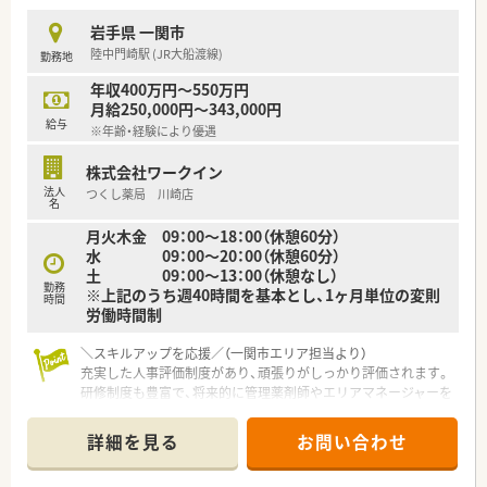
■経営陣と社員の距離が近くコミュニケーションが活発であり
風通しの良い環境の中でモチベーション高く働けます。
岩手県 一関市
陸中門崎駅 (JR大船渡線)
勤務地
【想定されるキャリアイメージ】
■定期的なフィードバック面談を通じてご自身の目標達成状況
年収400万円～550万円
を確認し着実にステップアップを図ることができます。
月給250,000円～343,000円
■現場での経験を積んだ後はご希望や適性に応じて管理薬剤師
給与
※年齢・経験により優遇
やエリアマネージャーなどへの挑戦も可能です。
■社内学術大会の開催や日本薬剤師学術大会への参加支援など
株式会社ワークイン
継続的な学習をサポートする体制があり専門性を高められま
法人
つくし薬局 川崎店
す。
名
月火木金 09：00～18：00（休憩60分）
水 09：00～20：00（休憩60分）
土 09：00～13：00（休憩なし）
勤務
※上記のうち週40時間を基本とし、1ヶ月単位の変則
時間
労働時間制
＼スキルアップを応援／（一関市エリア担当より）
充実した人事評価制度があり、頑張りがしっかり評価されます。
研修制度も豊富で、将来的に管理薬剤師やエリアマネージャーを
目指すことも可能な環境です。
＊------------------------------------------＊
詳細を見る
お問い合わせ
【店舗情報と応需状況について】