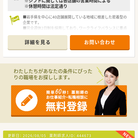
※シフトに関しては各店舗の営業時間による
※休憩時間は法定通り
■岩手県を中心に40店舗展開している地域に根差した密着型の
企業です。
■完全週休2日制を採用しており、ワークライフバランスに重点
を置いている企業です。
■新卒採用も積極的に行っており、若手も活躍できる環境は整っ
詳細を見る
お問い合わせ
ております。
■教育制度は集合研修やEラーニングを活用しております。
わたしたちがあなたの条件にぴった
りの職場をお探しします。
更新日：
2026/08/05
薬剤師求人ID：
444673