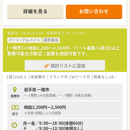
けます。従業員数も多くはありませんが、家族のような関係性
で、協力体制がしっかりしています。
詳細を見る
お問い合わせ
最新の機材も導入しており、安心して働ける環境が整っていま
す。
≪18時までのシフトでプライベートと両立◎≫
更新日：
2026/07/09
薬剤師求人ID：
217467
残業はほぼありません。プライベートとの両立を大事にしてい
る代表の下でご勤務いただけますので、メリハリをつけて皆さん
パート・アルバイト
調剤薬局
働かれています。
【一関市】≪時給2,200～2,500円／パート募集≫週3日以上
勤務可能な方歓迎♪副業も相談可能です。
≪業務について≫
外来対応がメインとなります。在宅は数件個人宅を担当されて
検討リストに追加
います。門前の処方箋だけでなく、面でも応需していますので、
患者様のかかりつけとしてご活躍されたい方にお勧めの職場で
す。
週32h以上
未経験可
ブランク可
Ｗワーク可
残業なし(ほぼなし含む)
≪企業ポイント≫
岩手県 一関市
大手企業にはない、柔軟な体制が魅力の企業です。型にはまった
一ノ関駅 (JR大船渡線)／一ノ関駅 (JR東北本線)
勤務地
考えではなく、患者様のためになることなどを考え・発信できる
環境を求める方にお勧めです。代表も柔軟に物事を考えてくれ
時給2,200円～2,500円
る方で、相談しやすい雰囲気です。
※年齢・経験により応相談
給与
月～金／9：00～18：00(休憩60分)
土 ／9：00～13：00(休憩なし）