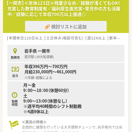
【一関市】≪年休123日≫残業少なめ／経験が浅くてもOK！
す。
充実した教育制度有／福利厚生面充実・育児中の方も活躍
■人物重視の採用を行っており年齢や経験に不安がある方でも
中／経験に応じて年収700万以上優遇◎
積極的に検討していただける受け入れ幅の広い風通しの良い職
場です。
検討リストに追加
■周囲のスタッフと連携しながら患者様に寄り添った丁寧な対
応ができるコミュニケーション能力の高い方を歓迎しておりま
す。
年間休日120日以上
土日休み(相談可含む)
週32h以上
新卒可
未経
【法人特徴について】
岩手県 一関市
■岩手県を中心に40店舗以上を展開しており地域に根ざしたか
摺沢駅 (JR大船渡線)
勤務地
かりつけ機能として事業を展開している地元密着型の企業で
す。
年収396万円～700万円
■患者様の求めるものに合わせて地域生活に溶け込み親しみを
月給230,000円～461,000円
持っていただける明るく和やかな空間づくりをモットーとして
給与
※年齢・経験による
います。
月～金
■東北地方の調剤業界でいち早く国際的な品質保証規格を取得
9：00～18：00（休憩60分）
するなど常にサービスの向上に努めている信頼性の高い企業で
土
す。
9:00～13:00（休憩なし）
勤務
時間
※週平均40時間のシフト制勤務
【求人情報について】
※4週8休以上
■正社員としての募集であり調剤や監査および服薬指導といっ
た基本的な薬剤師業務全般を幅広く担当していただく予定で
す。
≪薬局の特徴≫
■年収はこれまでのご経験や年齢などを考慮して448万円から
全国的に展開を行っている大手調剤チェーンで、岩手県内では当