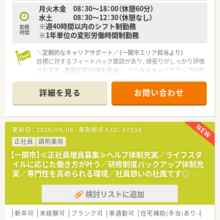
月火木金 08：30～18：00（休憩60分）
水土 08：30～12：30（休憩なし）
※週40時間以内のシフト制勤務
勤務
時間
※1年単位の変形労働時間制勤務
＼定期的なキャリアサポート／（一関市エリア担当より）
目標に対するフィードバック面談があり、頑張りがしっかり評価
されます。施設在宅50床を担当し、さらなるキャリアアップが可
能です。
＊------------------------------------------＊
詳細を見る
お問い合わせ
【店舗情報と応需状況について】
■JR大船渡線の千厩駅から徒歩10分ほどの場所に位置しお車で
の通勤も大変便利な調剤薬局でございます。
更新日：
2026/08/06
薬剤師求人ID：
97034
■近隣医療機関から内科や脳神経内科の処方箋を1日あたり約
60枚応需しているほか施設在宅も担当します。
正社員
調剤薬局
■現在は常勤薬剤師が2名と医療事務スタッフ2名が在籍してお
【一関市】≪正社員増員募集≫ヘルプ体制充実／ライフスタ
り協力しながら日々の業務に取り組んでおります。
イルに応じた働き方が叶う／研修制度バックアップ体制充
実／専門性を高められる環境／社員想いの社風です◎
【法人特徴について】
■岩手県内に本社を置き地域に根差した店舗展開を続けている
検討リストに追加
調剤薬局チェーンであり成長を続ける優良企業です。
■社員一人ひとりの生活を尊重する温かい社風があり一方的な
異動や無理な働き方を強いることはありません。
新卒可
未経験可
ブランク可
車通勤可
住宅補助(手当)あり
積雪