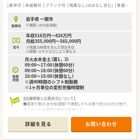
応実績と独自のノウハウをしっかりと築き上げてきました。
新卒可
未経験可
ブランク可
残業なし(ほぼなし含む)
車通勤可
■5年先を歩く薬局を目指し、ドライブスルー薬局の導入など、
時代に合わせた先進的な取り組みを次々と進めています。
岩手県 一関市
千厩駅 (JR大船渡線)
勤務地
【こんな方にオススメ】
■総合病院門前の薬局で多様な処方箋を応需し、薬剤師としての
年収516万円～826万円
対応力をさらに磨き上げたい方にとてもオススメです。
月給355,000円～565,000円
■豊富なノウハウがある環境で在宅医療に深く携わり、地域医療
給与
※残業30時間を含んだ想定年収
の第一線で貢献したい方に最適な求人案件です。
※経験・スキルなどにより異なる
■福利厚生が充実した大手の環境のもとで、ワークライフバラン
月火水木金土（第1，3）
スを重視しながら長く腰を据えて働きたい方に最適です。
09:00～17:00（休憩60分）
09:00～18:00（休憩60分）
10:00～15:00（休憩なし）
勤務
時間
※週40時間のシフト制勤務
※1ヶ月単位の変形労働時間制
【店舗情報と応需状況について】
■最寄り駅のJR大船渡線「千厩駅」からは車で約16分の立地で、
マイカーでの通勤が便利な店舗です。
■近隣の総合病院より、内科や整形外科、小児科などを中心に1
日約70枚の処方箋を応需しています。
詳細を見る
お問い合わせ
■薬剤師は常勤3名、医療事務は4名が在籍しており、一人ひとり
の業務負担が少なく、協力し合える環境です。