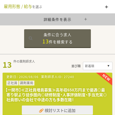
雇用形態 / 給与
を選ぶ
詳細条件を表示
条件に合う求人
13
件を
検索する
13
件の薬剤師求人
並び順
更新日：
2026/08/06
薬剤師求人ID：
27240
正社員
調剤薬局
【一関市】≪正社員増員募集≫高年収650万円まで優遇◎最
寄り駅より徒歩圏内◎研修制度・人事評価制度・手当充実◎
社員想いの会社で中途の方も多数在籍！
検討リストに追加