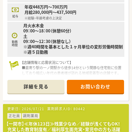
年収448万円～700万円
月給280,000円～437,500円
給与
※経験・年齢考慮の上決定
月火水木金
09：00～18：00（休憩60分）
土
09：00～12：30（休憩なし）
勤務
時間
※週40時間を基本とした１ヶ月単位の変形労働時間制
※週５日勤務
【店舗情報と応需状況について】
■最寄り駅の一ノ関駅から徒歩14分という閑静な住宅街に位置
しており幅広い年代の患者様が訪れる地域密着型の店舗です。
■内科や整形外科を中心に小児科の処方箋も応需しており1日あ
たり約100枚の処方箋を薬剤師5名と事務4名で対応します。
詳細を見る
お問い合わせ
■近隣のクリニックからの処方箋がメインであり地域の医療ニ
ーズに応える質の高いサービスを提供している魅力的な環境で
す。
更新日：
2026/07/21
薬剤師求人ID：
80442
【募集背景と求める人物像について】
■現在は欠員補充のための募集を行っており地域医療に貢献し
正社員
調剤薬局
ながら長く勤務していただける協調性のある方を求めておりま
【一関市】≪年休123日≫残業少なめ／経験が浅くてもOK！
す。
充実した教育制度有／福利厚生面充実・育児中の方も活躍
■人物重視の採用を行っており年齢や経験に不安がある方でも