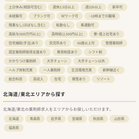
土日休み(相談可含む)
週休2.5日以上
週32h以上
新卒可
未経験可
ブランク可
Ｗワーク可
~18時までの職場
残業なし(ほぼなし含む)
転勤なし
車通勤可
高給与(600万円以上)
高時給(2,500円以上)
寮・借上社宅あり
住宅補助(手当)あり
託児所あり
60歳以上可
管理薬剤師
認定薬剤師取得支援あり
教育制度あり
シフト制
かかりつけ薬剤師
大手チェーン
大手チェーン以外
ヘルプ体制充実
一人薬剤師
生活環境充実
新幹線近く
総合科目
高収入
在宅
積雪あり
リゾート
北海道/東北エリアから探す
北海道/東北の薬剤師求人をエリアからお探しいただけます。
北海道
青森県
岩手県
宮城県
秋田県
山形県
福島県