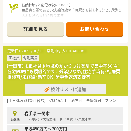
【店舗情報と応需状況について】
■最寄り駅であるJR大船渡線の千厩駅から徒歩約5分と、通勤に
大変便利な立地にあります。
■近隣の病院から総合科目の処方箋を応需しており、1日に平均
して40～50枚に対応します。
詳細を見る
お問い合わせ
■薬剤師は常勤2名、事務員4名が在籍しており、互いに協力しな
がら業務を進める体制です。
【募集背景と求める人物像について】
更新日：
2026/06/19
薬剤師求人ID：
406989
■管理薬剤師の退職に伴い後任候補の募集になります。スキル・
経験を考慮し高年収でのオファーとなります。
正社員
調剤薬局
■地域に根差し、患者様のために腰を据えて長く勤務していただ
【一関市】≪正社員≫地域のかかりつけ薬局で集中率30％！
ける方を歓迎いたします。
在宅医療にも積極的です。残業少なめ/住宅手当有・転居費
■会社の方向性や変化に対して柔軟に対応し、チームワークを大
相談可/未経験・新卒OK！奨学金返済支援有
切にできる方を求めています。
検討リストに追加
【職場環境と雰囲気】
■ノルマなどはなく、落ち着いた雰囲気の職場でご自身のペース
で業務に取り組むことが可能です。
土日休み(相談可含む)
週32h以上
新卒可
未経験可
ブランク可
残
■社長が定期的に店舗を巡回するため、経営層との距離が近く、
現場の声を届けやすいです。
岩手県 一関市
■店舗によって雰囲気は異なりますが、風通しが良く、スタッフ
一ノ関駅 (JR大船渡線)／山ノ目駅 (JR東北本線)
勤務地
間のコミュニケーションも良好です。
年収450万円～700万円