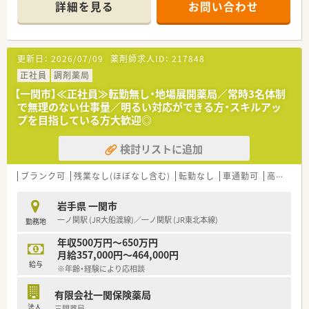
役職手当や通勤手当など各種手当も充実している環境です。
ている薬局です。また、在宅医療にも積極的に取り組んでいるた
詳細を見る
お問い合わせ
め、在宅医療のご経験がなくてもご興味がある方は、ぜひご応募
ください！
≪業務内容≫
更新日：
2026/07/09
薬剤師求人ID：
217848
調剤・監査・服薬指導をメインに行ってもらい、ご経験やご希望次
第で在宅医療にも携わっていただきます。
正社員
調剤薬局
【一関市】≪正社員≫転勤無し・地場展開薬局／常時3名体制
≪充実の制度①≫
で無理のない仕事量／明るい対応ができる方・スキルアッ
『プラチナくるみんマーク』や『えるぼしマーク』を取得してお
プを目指している方大歓迎◎
り、1日2回以内、1回30分の育児時間（有給）や、看護休暇、時短勤
務、育児助成金など育児にも理解のある薬局です。そのため、子
検討リストに追加
育て中の薬剤師さんもご活躍いただけるため、おすすめです。
また、独自の休暇制度をとっており、連続5日休暇を取得できる
連続休暇制度、傷病時などに失効した有休を活用できるサポート
ブランク可
残業なし(ほぼなし含む)
転勤なし
車通勤可
高給与(600万円以上)
休暇などがあるため、年間休日123日としっかり休めます。
岩手県 一関市
≪充実の制度②≫
一ノ関駅 (JR大船渡線)／一ノ関駅 (JR東北本線)
勤務地
安心してスキルアップができる教育制度があります。階層別研
修、カフェテリア研修、学術大会、新入社員研修（5か月）など経験
年収500万円～650万円
が浅くても充実している研修制度で、今後のキャリアプランをバ
月給357,000円～464,000円
ックアップいたします！
給与
※年齢・経験により応相談
有限会社一関保険薬局
法人
三関薬局