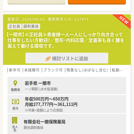
【店舗情報と応需状況について】
■JR大船渡線の千厩駅から徒歩10分ほどの場所に位置しお車で
の通勤も大変便利な調剤薬局でございます。
更新日：
2026/08/05
薬剤師求人ID：
217475
■近隣医療機関から内科や脳神経内科の処方箋を1日あたり約
60枚応需しているほか施設在宅も担当します。
正社員
調剤薬局
■現在は常勤薬剤師が2名と医療事務スタッフ2名が在籍してお
【一関市】≪正社員≫患者様一人一人にしっかり向き合って
り協力しながら日々の業務に取り組んでおります。
仕事をしたい方歓迎！／整形・内科応需／定着率も良く腰を
据えて働ける環境です。
【法人特徴について】
■岩手県内に本社を置き地域に根差した店舗展開を続けている
検討リストに追加
調剤薬局チェーンであり成長を続ける優良企業です。
■社員一人ひとりの生活を尊重する温かい社風があり一方的な
異動や無理な働き方を強いることはありません。
新卒可
未経験可
ブランク可
残業なし(ほぼなし含む)
転勤なし
■経営陣と社員の距離が近くコミュニケーションが活発であり
風通しの良い環境の中でモチベーション高く働けます。
岩手県 一関市
一ノ関駅 (JR大船渡線)
勤務地
【想定されるキャリアイメージ】
■定期的なフィードバック面談を通じてご自身の目標達成状況
年収500万円～650万円
を確認し着実にステップアップを図ることができます。
月給277,777円～361,111円
■現場での経験を積んだ後はご希望や適性に応じて管理薬剤師
給与
※年齢・経験により応相談
やエリアマネージャーなどへの挑戦も可能です。
■社内学術大会の開催や日本薬剤師学術大会への参加支援など
有限会社一関保険薬局
継続的な学習をサポートする体制があり専門性を高められま
法人
銅谷調剤薬局
す。
名