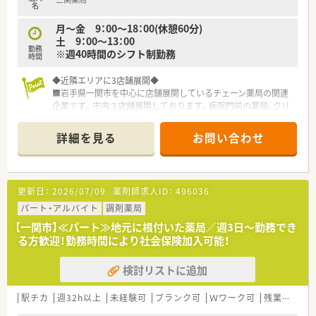
名
月〜金 9：00～18：00(休憩60分)
土 9：00～13：00
勤務
※週40時間のシフト制勤務
時間
◆近隣エリアに3店舗展開◆
■岩手県一関市を中心に店舗展開しているチェーン薬局の関連
企業です。市内３店舗展開しております。病院門前の薬局、クリ
ニック門前がございます。
■同社の年齢層は30代～40代の方が中心で活気のある雰囲気で
詳細を見る
お問い合わせ
す。後発医薬品の推奨、在宅対応など新しいことへ積極的に対応
しております。
■薬剤師会、医師会との連携がしっかりできている会社です。調
剤薬局としての地域の役割を社員一人一人に理解してもらいな
更新日：
2026/07/09
薬剤師求人ID：
496036
がら、やりがいを感じられる現場づくりをされています。
■社員は男女比が半々。各店舗近いエリアに出店しております
パート・アルバイト
調剤薬局
ので、横のつながり、連携もできています。お休みの取りやすさ
【一関市】≪パート≫地元に根付いた薬局／週3日～勤務でき
にもつながっており、定着率がよく、腰を据えて働ける環境で
る方歓迎！勤務時間により社会保険加入可能！
す。
検討リストに追加
◆薬局紹介◆
内科・耳鼻科・小児科など門前以外の医療機関からも応需してい
駅チカ
週32h以上
未経験可
ブランク可
Ｗワーク可
残業なし(ほぼなし含む)
るため、幅広く徐々に知識を身に着けることが出来ます。