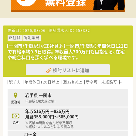
【こんな方にオススメ】
■平日は18時までの勤務で残業もほぼない環境のため、ワーク
ライフバランスを最優先にしたい方に最適です。
■将来的に薬局長や管理薬剤師といった、経営や店舗運営に近い
ポストでキャリアを積みたい方におすすめです。
■人柄を重視した温かい職場環境で、ストレスなく周囲と協調し
更新日：
2026/08/06
薬剤師求人ID：
658382
ながら働きたいと考えている方にピッタリです。
正社員
調剤薬局
【一関市/千厩駅】≪正社員≫【一関市/千厩駅】年間休日122日
で有給平均9.9日取得。年収最大700万円も目指せる、在宅
や総合科目を深く学べる環境です。
検討リストに追加
駅チカ
年間休日120日以上
週32h以上
新卒可
未経験可
ブラン
岩手県 一関市
千厩駅 (JR大船渡線)
勤務地
年収516万円～826万円
月給355,000円～565,000円
給与
※残業30時間を含んだ想定年収
※経験・スキルなどにより異なる
月～金