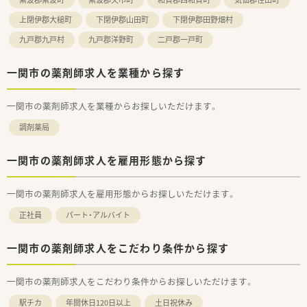
も対応しやすく、お互いに助け合える職場です。
上閉伊郡大槌町
下閉伊郡山田町
下閉伊郡田野畑村
【法人特徴について】
九戸郡九戸村
九戸郡洋野町
二戸郡一戸町
■「健康の総合商社」として医療・介護・福祉など5つの領域で事
業を展開し、地域社会の健康を多角的に支えています。
■「5年先を歩く薬局」をビジョンに掲げ、ドライブスルーや無菌
一関市の薬剤師求人を業種から探す
調剤室の設置など、常に新しい薬局のあり方を追求しています。
■日本薬剤師会学術大会への参加を積極的に奨励しており、最新
一関市の薬剤師求人を業種からお探しいただけます。
の知識習得やスキルアップの機会が豊富にあります。
調剤薬局
一関市の薬剤師求人を雇用形態から探す
一関市の薬剤師求人を雇用形態からお探しいただけます。
正社員
パート・アルバイト
一関市の薬剤師求人をこだわり条件から探す
一関市の薬剤師求人をこだわり条件からお探しいただけます。
駅チカ
年間休日120日以上
土日祝休み