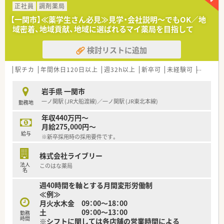
強会などの参加促進をしており、しっかりとした教育環境をご用
正社員
調剤薬局
意しています！
【一関市】≪薬学生さん必見≫見学・会社説明～でもOK／地
優秀な人材を育成することは、同社の要であると考え、今後の同
域密着、地域貢献、地域に選ばれるマイ薬局を目指して
社の将来を担う方々が、仕事を通じてステップアップ出来るよう
な環境作りを行っています。
検討リストに追加
【薬局紹介】
JR一ノ関駅がすぐ裏にあり、駅から徒歩2分の好立地です♪
駅チカ
年間休日120日以上
週32h以上
新卒可
未経験可
ブラン
お車での通勤も可能ですので、お好きな通勤手段で通うことが可
能です。
岩手県 一関市
内科、消化器科をメインに応需しています。
一ノ関駅 (JR大船渡線)／一ノ関駅 (JR東北本線)
勤務地
内科は生活習慣病に用いる薬剤が多く、多角的な面で服薬指導が
できるため、とても勉強になる環境です。
年収440万円～
月給275,000円～
給与
※新卒採用時の採用要件です。
＼新幹線駅から近く、住居の相談(社宅用意）が可能なため、遠方
からお越しの方も歓迎しております！／
株式会社ライブリー
法人
このはな薬局
名
週40時間を軸とする月間変形労働制
≪例≫
月火水木金 09：00～18：00
土 09：00～13：00
勤務
時間
※シフトに関しては各店舗の営業時間による