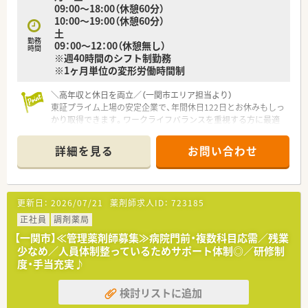
09:00～18:00（休憩60分）
10:00～19:00（休憩60分）
土
勤務
09：00～12：00（休憩無し）
時間
※週40時間のシフト制勤務
※1ヶ月単位の変形労働時間制
＼高年収と休日を両立／（一関市エリア担当より）
東証プライム上場の安定企業で、年間休日122日とお休みもしっ
かり取得できます。ワークライフバランスを重視する方に最適
です。
＊------------------------------------------＊
詳細を見る
お問い合わせ
【店舗情報と応需状況について】
■最寄り駅から徒歩約10分という好立地にあり、公共交通機関
でも自家用車でも非常に通勤がしやすい薬局です。
更新日：
2026/07/21
薬剤師求人ID：
723185
■近隣にある地域基幹の総合病院から複数科目を応需しており、
1日の平均処方箋枚数は約80枚と深く学べる環境です。
正社員
調剤薬局
■薬剤師5名と医療事務4名の手厚い人員体制を整備しているた
【一関市】≪管理薬剤師募集≫病院門前・複数科目応需／残業
め、一人ひとりが落ち着いて日々の業務に取り組めます。
少なめ／人員体制整っているためサポート体制◎／研修制
度・手当充実♪
【法人特徴について】
■医療や介護など5つの事業を柱とした健康の総合商社として、
検討リストに追加
地域に住む人々の健康を包括的に支援している大手法人です。
■20年以上前から在宅医療の先駆けとして取り組み、豊富な対