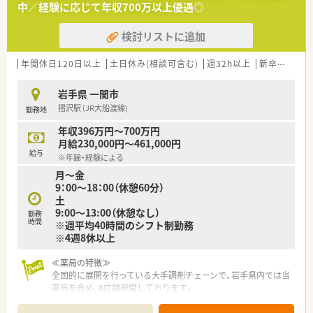
中／経験に応じて年収700万以上優遇◎
積極的に検討していただける受け入れ幅の広い風通しの良い職
場です。
検討リストに追加
■周囲のスタッフと連携しながら患者様に寄り添った丁寧な対
応ができるコミュニケーション能力の高い方を歓迎しておりま
す。
年間休日120日以上
土日休み(相談可含む)
週32h以上
新卒可
未経
【法人特徴について】
岩手県 一関市
■岩手県を中心に40店舗以上を展開しており地域に根ざしたか
摺沢駅 (JR大船渡線)
勤務地
かりつけ機能として事業を展開している地元密着型の企業で
す。
年収396万円～700万円
■患者様の求めるものに合わせて地域生活に溶け込み親しみを
月給230,000円～461,000円
持っていただける明るく和やかな空間づくりをモットーとして
給与
※年齢・経験による
います。
月～金
■東北地方の調剤業界でいち早く国際的な品質保証規格を取得
9：00～18：00（休憩60分）
するなど常にサービスの向上に努めている信頼性の高い企業で
土
す。
9:00～13:00（休憩なし）
勤務
時間
※週平均40時間のシフト制勤務
【求人情報について】
※4週8休以上
■正社員としての募集であり調剤や監査および服薬指導といっ
た基本的な薬剤師業務全般を幅広く担当していただく予定で
す。
≪薬局の特徴≫
■年収はこれまでのご経験や年齢などを考慮して448万円から
全国的に展開を行っている大手調剤チェーンで、岩手県内では当
最高700万円の間で決定されるため収入アップも目指せます。
薬局を含め、8店舗展開しております。
■昇給は年に1回設けられており賞与も年に2回支給されるほか
綺麗で清潔感のある店内で、コミュニケーションをよく取り合っ