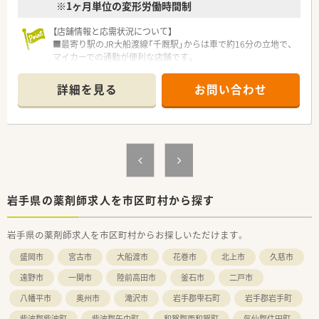
※1ヶ月単位の変形労働時間制
【店舗情報と応需状況について】
■最寄り駅のJR大船渡線「千厩駅」からは車で約16分の立地で、
マイカーでの通勤が便利な店舗です。
■近隣の総合病院より、内科や整形外科、小児科などを中心に1
日約70枚の処方箋を応需しています。
詳細を見る
お問い合わせ
■薬剤師は常勤3名、医療事務は4名が在籍しており、一人ひとり
の業務負担が少なく、協力し合える環境です。
【募集背景と求める人物像について】
■地域医療への貢献をさらに強化するための増員募集となり、共
に成長していける新しい仲間を心待ちにしています。
■未経験の方やブランクがある方も歓迎しており、充実した研修
制度のもとで学びたいという意欲のある方を求めています。
■患者様やスタッフとのコミュニケーションを大切にし、チーム
岩手県の薬剤師求人を市区町村から探す
ワークを尊重しながら前向きに業務に取り組める方を募集しま
す。
岩手県の薬剤師求人を市区町村からお探しいただけます。
【勤務実態について】
盛岡市
宮古市
大船渡市
花巻市
北上市
久慈市
■月間の平均残業時間は5時間程度と非常に少なく、定時退社が
基本のため、終業後の予定も立てやすいです。
遠野市
一関市
陸前高田市
釜石市
二戸市
■土曜日の営業は第1・第3週のみとなっているため、月に2回は
八幡平市
奥州市
滝沢市
岩手郡雫石町
岩手郡岩手町
土日連休の取得が可能で、リフレッシュできます。
■薬剤師3名、事務4名という手厚い人員配置により、急な休みに
紫波郡紫波町
紫波郡矢巾町
和賀郡西和賀町
気仙郡住田町