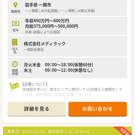
岩手県 一関市
≪こんな方におススメ≫
一ノ関駅 (JR大船渡線)／一ノ関駅 (JR東北本線)
勤務地
★転居を伴う異動がなく、地域に根差した薬局で働きたい方
★若手でスキルに不安があり、しっかり教えてくれる会社で働き
年収450万円～600万円
たい方
月給375,000円～500,000円
★ヘルプ対応に抵抗がない方
給与
年齢・経験により応相談
★頑張った分だけ給与を受け取りたい方
株式会社メディラック
法人
一関駅前薬局
名
月火木金 09：00～18：00(休憩60分)
水土 09：00～12：00(休憩なし)
勤務
時間
【企業について】
宮城県を中心に、東北エリアに根付いて10店舗以上展開をして
います。岩手県内には現在2店舗ございます。
社長をはじめ、経営陣はいつも現場目線でいてくれる社風の企業
です。
詳細を見る
お問い合わせ
調剤薬局の運営にとどまらず、福祉・介護事業にも参入してお
り、会社としての安定感もございます。
【次世代の人員を育てる環境】
更新日：
2026/08/05
薬剤師求人ID：
478606
新しい技術や共有すべき情報について、本社研修、セミナー、勉