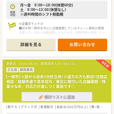
月～金 9：00～18：00(休憩60分)
土 9：00～13：00（休憩なし）
勤務
※週40時間のシフト制勤務
時間
≪企業ポイント≫
■岩手県一関市を中心に店舗展開しているチェーン薬局の関連
企業です。市内３店舗展開しております。病院門前の薬局、クリ
ニック門前がございます。
■同社の年齢層は30代～40代の方が中心で活気のある雰囲気で
詳細を見る
お問い合わせ
す。後発医薬品の推奨、在宅対応など新しいことへ積極的に対応
しております。
■薬剤師会、医師会との連携がしっかりできている会社です。調
剤薬局としての地域の役割を社員一人一人に理解してもらいな
更新日：
2026/08/05
薬剤師求人ID：
491721
がら、やりがいを感じられる現場づくりをされています。
■社員は男女比が半々。各店舗近いエリアに出店しております
正社員
調剤薬局
ので、横のつながり、連携もできています。お休みの取りやすさ
【一関市】≪駅から徒歩2分好立地！≫遠方の方も歓迎！住居応
にもつながっており、定着率がよく、腰を据えて働ける環境で
相談／経験考慮で高年収可／東北に根付いた店舗展開／残
す。
業少なめ／対応力が身につく薬局です◎
≪薬局の特徴≫
検討リストに追加
複数科目応需しており1日80枚ほどの外来処方箋の対応を行っ
ています。そのほか在宅医療も実施している店舗です。定時でき
っちり帰れるように協力し合っているので、オンオフの切り替え
駅チカ
ブランク可
車通勤可
高給与(600万円以上)
寮・借上社宅あり
がしっかりできている職場環境でもあります。