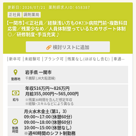
【募集背景と求める人物像について】
更新日：
2026/07/21
薬剤師求人ID：
658387
■地域医療への貢献をさらに強化するための増員募集となり、共
に成長していける新しい仲間を心待ちにしています。
正社員
調剤薬局
■未経験の方やブランクがある方も歓迎しており、充実した研修
【一関市】≪正社員／経験浅い方もOK！≫病院門前・複数科目
制度のもとで学びたいという意欲のある方を求めています。
応需／残業少なめ／人員体制整っているためサポート体制
■患者様やスタッフとのコミュニケーションを大切にし、チーム
◎／研修制度・手当充実♪
ワークを尊重しながら前向きに業務に取り組める方を募集しま
す。
検討リストに追加
【勤務実態について】
■月間の平均残業時間は5時間程度と非常に少なく、定時退社が
新卒可
未経験可
ブランク可
残業なし(ほぼなし含む)
車通勤可
基本のため、終業後の予定も立てやすいです。
■土曜日の営業は第1・第3週のみとなっているため、月に2回は
岩手県 一関市
土日連休の取得が可能で、リフレッシュできます。
千厩駅 (JR大船渡線)
勤務地
■薬剤師3名、事務4名という手厚い人員配置により、急な休みに
も対応しやすく、お互いに助け合える職場です。
年収516万円～826万円
月給355,000円～565,000円
【法人特徴について】
給与
※残業30時間を含んだ想定年収
■「健康の総合商社」として医療・介護・福祉など5つの領域で事
※経験・スキルなどにより異なる
業を展開し、地域社会の健康を多角的に支えています。
月火水木金土（第1，3）
■「5年先を歩く薬局」をビジョンに掲げ、ドライブスルーや無菌
09:00～17:00（休憩60分）
調剤室の設置など、常に新しい薬局のあり方を追求しています。
09:00～18:00（休憩60分）
■日本薬剤師会学術大会への参加を積極的に奨励しており、最新
10:00～15:00（休憩なし）
勤務
の知識習得やスキルアップの機会が豊富にあります。
時間
※週40時間のシフト制勤務