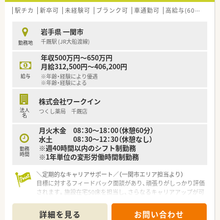
駅チカ
新卒可
未経験可
ブランク可
車通勤可
高給与(600万円以上)
岩手県 一関市
千厩駅 (JR大船渡線)
勤務地
年収500万円～650万円
月給312,500円～406,200円
給与
※年齢・経験により優遇
※年齢・経験による
株式会社ワークイン
法人
つくし薬局 千厩店
名
月火木金 08：30～18：00（休憩60分）
水土 08：30～12：30（休憩なし）
※週40時間以内のシフト制勤務
勤務
時間
※1年単位の変形労働時間制勤務
＼定期的なキャリアサポート／（一関市エリア担当より）
目標に対するフィードバック面談があり、頑張りがしっかり評価
されます。施設在宅50床を担当し、さらなるキャリアアップが可
能です。
＊------------------------------------------＊
詳細を見る
お問い合わせ