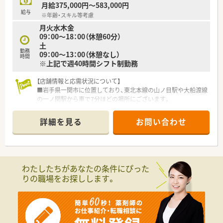
月給375,000円～583,000円
給与
※年齢・スキル等考慮
月火水木金
09：00～18：00（休憩60分）
土
勤務
09：00～13：00（休憩なし）
時間
※上記で週40時間シフト制勤務
【店舗情報と応需状況について】
■岩手県一関市に位置しており、東北本線の山ノ目駅や大船渡線
の一ノ関駅から車で7分ほどの場所にございます。
■病院の門前に店舗を構えており、内科や心療内科を中心とした
多様な処方箋を安定して応需しているのが特徴です。
詳細を見る
お問い合わせ
■近隣の医療機関からも広く処方箋を受け付けており、多種多様
なお薬を約1200品目ほど幅広く取り揃えています。
【法人特徴について】
■2018年に創立された法人で、地域に根差した温かい調剤薬局
わたしたちがあなたの条件にぴった
を岩手県一関市にて1店舗運営している会社です。
りの職場をお探しします。
■今後も組織としてさらなる成長を目指して前進している企業
です。
■働くスタッフ一人ひとりを非常に大切にする代表が運営して
おり、会社全体のチームワークが抜群な点も魅力です。