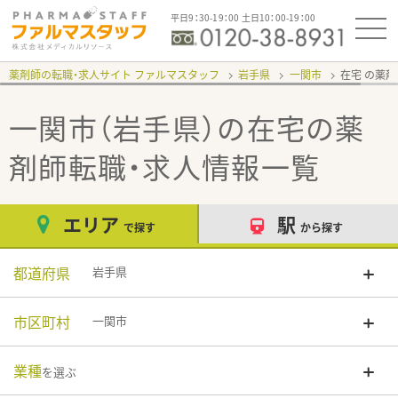
平日9：30-19：00 土日10：00-19：00
薬剤師の転職・求人サイト ファルマスタッフ
岩手県
一関市
在宅
一関市（岩手県）の在宅
の薬
剤師転職・求人情報一覧
エリア
駅
で探す
から探す
都道府県
岩手県
市区町村
一関市
業種
を選ぶ