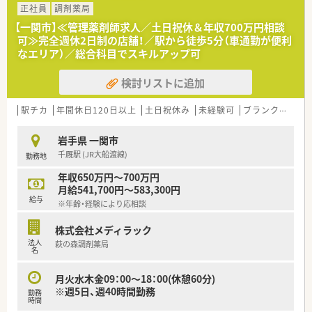
正社員
調剤薬局
≪企業ポイント≫
【一関市】≪管理薬剤師求人／土日祝休＆年収700万円相談
人事考課制度もしっかりしています。
可≫完全週休2日制の店舗！／駅から徒歩5分（車通勤が便利
ご自身で決めた目標に対してのフィードバックを定期面談で実
なエリア）／総合科目でスキルアップ可
施。管理薬剤師、エリアマネージャーだけでなく、部長もこまめ
に現場を回って現場の声をヒアリングされていますので、頑張っ
検討リストに追加
た分だけ評価されたい方にピッタリの職場です。
だからこそ納得感があり、定着率の良さにも繋がっています。
駅チカ
年間休日120日以上
土日祝休み
未経験可
ブランク可
残
≪安心の社内体制≫
3年先の人事を見越して正社員の配属先を検討しており、社員一
岩手県 一関市
人一人のライフステージに合わせて配属店舗の提案、職場環境の
千厩駅 (JR大船渡線)
勤務地
改善などに力を入れています。
こうした背景から育休復帰率100％という水準を保っています。
年収650万円～700万円
パート薬剤師の方々にも働き方によって契約社員など雇用形態
月給541,700円～583,300円
についても相談してくださる柔軟な環境です。
給与
※年齢・経験により応相談
≪薬局について≫
株式会社メディラック
消化器科, 小児科, 循環器科を応需しており、幅広い年齢層の患者
法人
萩の森調剤薬局
様がご利用されます。
名
枚数は30～50枚/日ほどあり、薬剤師2名体制で運営していま
す。
月火水木金09：00～18：00(休憩60分)
在宅医療にも取り組みを促進していきたいと考えており、増員の
※週5日、週40時間勤務
勤務
募集です。
時間