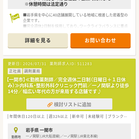
※休憩時間は法定通り
■岩手県を中心に40店舗展開している地域に根差した密着型の
企業です。
■完全週休2日制を採用しており、ワークライフバランスに重点
を置いている企業です。
■新卒採用も積極的に行っており、若手も活躍できる環境は整っ
詳細を見る
お問い合わせ
ております。
■教育制度は集合研修やEラーニングを活用しております。
更新日：
2026/07/31
薬剤師求人ID：
511283
正社員
調剤薬局
【一関市】≪勤務薬剤師／完全週休二日制（日曜日＋１日休
み）≫内科系・整形外科クリニック門前／一ノ関駅より徒歩
14分／幅広い年代の方が来局する店舗です♪
検討リストに追加
年間休日120日以上
週32h以上
新卒可
未経験可
ブランク可
残業
岩手県 一関市
一ノ関駅 (JR大船渡線)／一ノ関駅 (JR東北本線)
勤務地