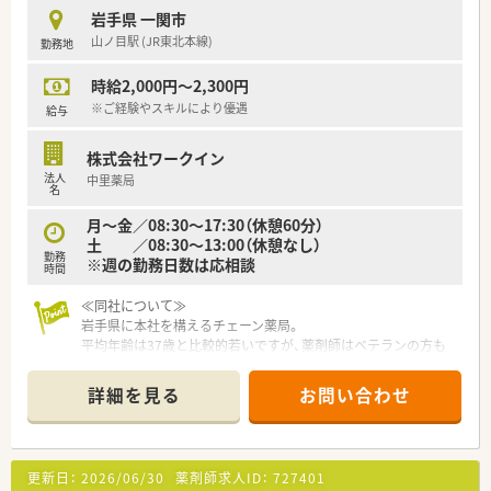
処方箋枚数は1日約100枚前後で、常時3名程で対応し、無理の無
岩手県 一関市
い業務負担の環境です！
山ノ目駅 (JR東北本線)
勤務地
◆こんな方にオススメ◆
時給2,000円～2,300円
★転居を伴う異動がなく、地域に根差した薬局で働きたい方
★若手でスキルに不安があり、しっかり教えてくれる会社で働き
※ご経験やスキルにより優遇
給与
たい方
★ヘルプ対応に抵抗がない方
株式会社ワークイン
★頑張った分だけ給与を受け取りたい方
法人
中里薬局
名
月～金／08:30～17:30（休憩60分）
土 ／08:30～13:00（休憩なし）
勤務
※週の勤務日数は応相談
時間
≪同社について≫
岩手県に本社を構えるチェーン薬局。
平均年齢は37歳と比較的若いですが、薬剤師はベテランの方も
多くバランスがとれております。
地域で腰を据えて働きたい方、全国転勤を避けたいがクリニック
詳細を見る
お問い合わせ
門前、病院門前など幅広く経験されたい方にもおすすめです。
新規出店も継続しており、今後の成長性もある優良企業です。
店舗数が増えている今でも、社長が毎年手書きのバースデーカー
ドと一緒にプレゼントがあったり、社員を大事にしている姿勢は
更新日：
2026/06/30
薬剤師求人ID：
727401
成長を続けている今でも変わりません。