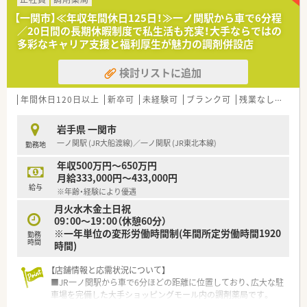
■地域医療への貢献に意欲的で、患者様一人ひとりに寄り添った
【一関市】≪年収年間休日125日！≫一ノ関駅から車で6分程
対応ができる方を求めます
／20日間の長期休暇制度で私生活も充実！大手ならではの
■将来的な管理薬剤師候補としても期待しており、長く腰を据え
多彩なキャリア支援と福利厚生が魅力の調剤併設店
て働きたい方を歓迎します
検討リストに追加
【法人特徴について】
■岩手県内の一関市を中心に調剤薬局を展開しており、地域に深
く根差した経営を行っています
年間休日120日以上
新卒可
未経験可
ブランク可
残業なし(ほぼなし含む)
■店舗間での連携体制がしっかりと整っているため、急な休みで
も助け合える風土があります
岩手県 一関市
■転居を伴う転勤は発生しないため、地元で安定した生活基盤を
一ノ関駅 (JR大船渡線)／一ノ関駅 (JR東北本線)
勤務地
築きたい方に最適です
年収500万円～650万円
月給333,000円～433,000円
給与
※年齢・経験により優遇
月火水木金土日祝
09：00～19：00（休憩60分）
※一年単位の変形労働時間制(年間所定労働時間1920
勤務
時間
時間)
【店舗情報と応需状況について】
■JR一ノ関駅から車で6分ほどの距離に位置しており、広大な駐
車場を完備した大手ショッピングモール内の調剤薬局です。