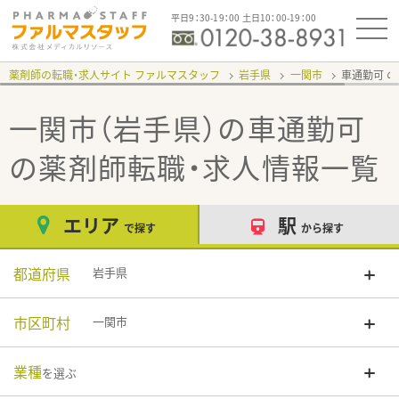
平日9：30-19：00 土日10：00-19：00
薬剤師の転職・求人サイト ファルマスタッフ
岩手県
一関市
車通勤可
一関市（岩手県）の車通勤可
の薬剤師転職・求人情報一覧
エリア
駅
で探す
から探す
都道府県
岩手県
市区町村
一関市
業種
を選ぶ