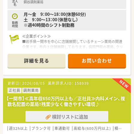
法人
銅谷調剤薬局
名
月～金 9：00～18：00(休憩60分)
土 9：00～13：00（休憩なし）
勤務
※週40時間のシフト制勤務
時間
≪企業ポイント≫
■岩手県一関市を中心に店舗展開しているチェーン薬局の関連
企業です。市内３店舗展開しております。病院門前の薬局、クリ
ニック門前がございます。
■同社の年齢層は30代～40代の方が中心で活気のある雰囲気で
詳細を見る
お問い合わせ
す。後発医薬品の推奨、在宅対応など新しいことへ積極的に対応
しております。
■薬剤師会、医師会との連携がしっかりできている会社です。調
剤薬局としての地域の役割を社員一人一人に理解してもらいな
更新日：
2026/08/05
薬剤師求人ID：
158939
がら、やりがいを感じられる現場づくりをされています。
■社員は男女比が半々。各店舗近いエリアに出店しております
正社員
調剤薬局
ので、横のつながり、連携もできています。お休みの取りやすさ
【一関市】≪高年収650万円以上も／正社員≫内科メイン、複
にもつながっており、定着率がよく、腰を据えて働ける環境で
数名配置の薬局！残業少なく働きやすい環境♪
す。
検討リストに追加
≪薬局の特徴≫
複数科目応需しており1日80枚ほどの外来処方箋の対応を行っ
ています。そのほか在宅医療も実施している店舗です。定時でき
週32h以上
ブランク可
車通勤可
高給与(600万円以上)
積雪あり
っちり帰れるように協力し合っているので、オンオフの切り替え