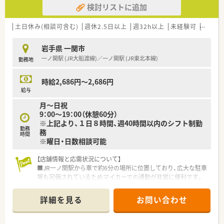
検討リストに追加
土日休み(相談可含む)
週休2.5日以上
週32h以上
未経験可
ブラン
岩手県 一関市
一ノ関駅 (JR大船渡線)／一ノ関駅 (JR東北本線)
勤務地
時給2,686円～2,686円
給与
月～日祝
9：00～19：00（休憩60分）
※上記より、１日８時間、週40時間以内のシフト制勤
勤務
務
時間
※曜日・日数相談可能
【店舗情報と応需状況について】
■JR一ノ関駅から車で約6分の場所に位置しており、広大な駐車
場も完備されているためマイカーでの通勤が非常に便利です。
■処方箋は月に約800枚を応需しており、特定の科目に偏らない
面応需のスタイルで幅広い処方内容を経験することが可能で
詳細を見る
お問い合わせ
す。
■薬剤師は常勤2名と派遣1名の体制で運営されており、一人ひ
とりが連携を取りながら日々の業務を円滑に進めています。