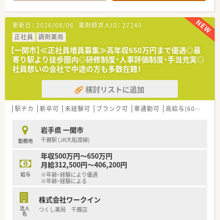
【店舗情報と応需状況について】
■JR大船渡線の千厩駅から車で2分ほどの県道14号線沿いに位
置しておりお車での通勤が大変便利な調剤薬局です。
更新日：
2026/08/06
薬剤師求人ID：
27240
■近隣医療機関から内科や循環器科および小児科などの処方箋
を1日あたり30枚から50枚程度応需しております。
正社員
調剤薬局
■現在は常勤薬剤師が2名と医療事務スタッフが2名在籍してお
【一関市】≪正社員増員募集≫高年収650万円まで優遇◎最
り協力しながら日々の業務に取り組んでおります。
寄り駅より徒歩圏内◎研修制度・人事評価制度・手当充実◎
社員想いの会社で中途の方も多数在籍！
【求人情報について】
■今回は正社員としての勤務薬剤師の募集でありご経験やスキ
検討リストに追加
ルに応じて年収400万円から550万円の提示となります。
■原則として転居を伴うような全国転勤はなく住み慣れた地域
で腰を据えて長期的なキャリアを築きたい方に最適です。
駅チカ
新卒可
未経験可
ブランク可
車通勤可
高給与(600万円以上)
■日曜日と祝日がお休みとなるほか店舗シフトによる休日設定
があり年末年始や慶弔休暇などもしっかり取得可能です。
岩手県 一関市
千厩駅 (JR大船渡線)
勤務地
【想定されるキャリアイメージ】
■定期的なフィードバック面談を通じてご自身の目標達成状況
年収500万円～650万円
を確認し着実にステップアップを図ることができる制度です。
月給312,500円～406,200円
■現場での経験を積んだ後はご希望や適性に応じて管理薬剤師
給与
※年齢・経験により優遇
やエリアマネージャーなど責任ある役職への挑戦も可能です。
※年齢・経験による
■社内学術大会の開催や日本薬剤師学術大会への参加支援など
継続的な学習をサポートする体制があり専門性を高められま
株式会社ワークイン
す。
法人
つくし薬局 千厩店
名