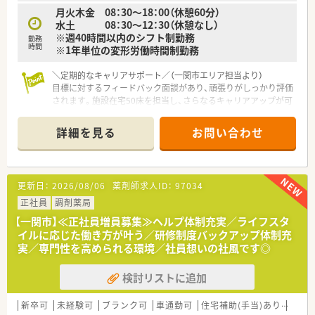
月火木金 08：30～18：00（休憩60分）
水土 08：30～12：30（休憩なし）
※週40時間以内のシフト制勤務
勤務
時間
※1年単位の変形労働時間制勤務
＼定期的なキャリアサポート／（一関市エリア担当より）
目標に対するフィードバック面談があり、頑張りがしっかり評価
されます。施設在宅50床を担当し、さらなるキャリアアップが可
能です。
＊------------------------------------------＊
詳細を見る
お問い合わせ
【店舗情報と応需状況について】
■JR大船渡線の千厩駅から徒歩10分ほどの場所に位置しお車で
の通勤も大変便利な調剤薬局でございます。
更新日：
2026/08/06
薬剤師求人ID：
97034
■近隣医療機関から内科や脳神経内科の処方箋を1日あたり約
60枚応需しているほか施設在宅も担当します。
正社員
調剤薬局
■現在は常勤薬剤師が2名と医療事務スタッフ2名が在籍してお
【一関市】≪正社員増員募集≫ヘルプ体制充実／ライフスタ
り協力しながら日々の業務に取り組んでおります。
イルに応じた働き方が叶う／研修制度バックアップ体制充
実／専門性を高められる環境／社員想いの社風です◎
【法人特徴について】
■岩手県内に本社を置き地域に根差した店舗展開を続けている
検討リストに追加
調剤薬局チェーンであり成長を続ける優良企業です。
■社員一人ひとりの生活を尊重する温かい社風があり一方的な
異動や無理な働き方を強いることはありません。
新卒可
未経験可
ブランク可
車通勤可
住宅補助(手当)あり
積雪