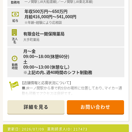
一ノ関駅 (JR大船渡線)／一ノ関駅 (JR東北本線)
勤務地
やすく働きやすい環境が魅力です♪
年収500万円～650万円
月給416,000円～541,000円
給与
※年齢・経験により応相談
有限会社一関保険薬局
法人
大手町薬局
名
月〜金
09:00〜18:00(休憩60分)
土
勤務
09:00〜13:00（休憩なし）
時間
※上記の内、週40時間のシフト制勤務
【店舗情報と応需状況について】
■JR一ノ関駅から車で約5分の場所に位置しており、マイカー通
勤も可能でアクセスは良好です。
■総合病院の門前に位置し、内科や整形外科など多科目の処方箋
を1日約80枚応需しています。
詳細を見る
お問い合わせ
■薬剤師は常勤が3名、事務スタッフが3名の計6名体制で、協力
し合いながら業務を行います。
【募集背景と求める人物像について】
更新日：
2026/07/09
薬剤師求人ID：
217473
■業務拡大に伴う増員募集を行っており、即戦力として活躍でき