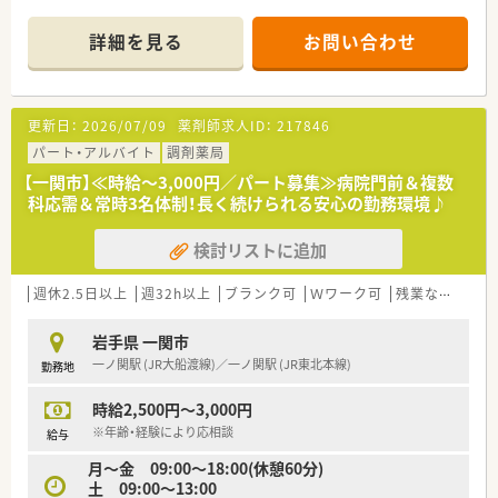
■昇給は年に1回設けられており賞与も年に2回支給されるほか
綺麗で清潔感のある店内で、コミュニケーションをよく取り合っ
役職手当や通勤手当など各種手当も充実している環境です。
ている薬局です。また、在宅医療にも積極的に取り組んでいるた
詳細を見る
お問い合わせ
め、在宅医療のご経験がなくてもご興味がある方は、ぜひご応募
ください！
≪業務内容≫
更新日：
2026/07/09
薬剤師求人ID：
217846
調剤・監査・服薬指導をメインに行ってもらい、ご経験やご希望次
第で在宅医療にも携わっていただきます。
パート・アルバイト
調剤薬局
【一関市】≪時給～3,000円／パート募集≫病院門前＆複数
≪充実の制度①≫
科応需＆常時3名体制！長く続けられる安心の勤務環境♪
『プラチナくるみんマーク』や『えるぼしマーク』を取得してお
り、1日2回以内、1回30分の育児時間（有給）や、看護休暇、時短勤
検討リストに追加
務、育児助成金など育児にも理解のある薬局です。そのため、子
育て中の薬剤師さんもご活躍いただけるため、おすすめです。
また、独自の休暇制度をとっており、連続5日休暇を取得できる
週休2.5日以上
週32h以上
ブランク可
Ｗワーク可
残業なし(ほぼなし含む)
連続休暇制度、傷病時などに失効した有休を活用できるサポート
休暇などがあるため、年間休日123日としっかり休めます。
岩手県 一関市
一ノ関駅 (JR大船渡線)／一ノ関駅 (JR東北本線)
勤務地
≪充実の制度②≫
安心してスキルアップができる教育制度があります。階層別研
時給2,500円～3,000円
修、カフェテリア研修、学術大会、新入社員研修（5か月）など経験
が浅くても充実している研修制度で、今後のキャリアプランをバ
※年齢・経験により応相談
給与
ックアップいたします！
月〜金 09:00～18:00(休憩60分)
土 09:00〜13:00