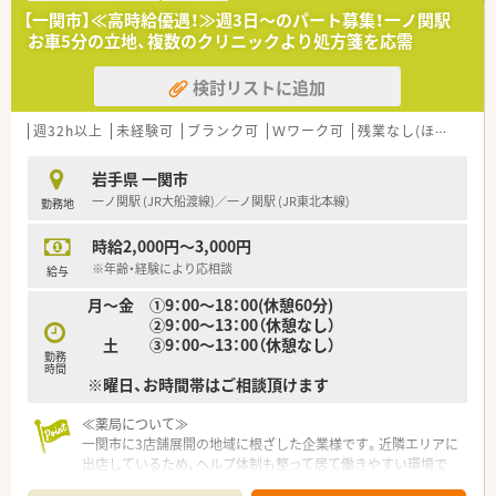
■即戦力となる経験者はもちろん、意欲的に業務に取り組める方
【一関市】≪高時給優遇！≫週3日～のパート募集！一ノ関駅
を幅広く歓迎しております。
お車5分の立地、複数のクリニックより処方箋を応需
■チームワークを大切にし、周囲とコミュニケーションを取りな
がら業務を進められる方です。
検討リストに追加
【法人特徴について】
■東北地方を中心にドラッグストアや調剤薬局を350店舗以上
週32h以上
未経験可
ブランク可
Ｗワーク可
残業なし(ほぼなし含む)
チェーン展開している企業です。
■東証プライム市場に上場しており、安定した経営基盤のもとで
岩手県 一関市
安心して就業いただけます。
一ノ関駅 (JR大船渡線)／一ノ関駅 (JR東北本線)
勤務地
■社員の定着率は91.8％と非常に高く、長く働き続けられる環境
が整っているのが特徴です。
時給2,000円～3,000円
※年齢・経験により応相談
給与
月〜金 ①9：00～18：00(休憩60分)
②9：00～13：00（休憩なし）
土 ③9：00～13：00（休憩なし）
勤務
時間
※曜日、お時間帯はご相談頂けます
≪薬局について≫
一関市に3店舗展開の地域に根ざした企業様です。近隣エリアに
出店しているため、ヘルプ体制も整って居て働きやすい環境で
す！定着率も良く、ベテランの薬剤師も在籍。安心して働けます。