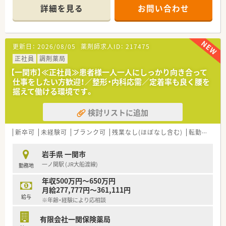
薬剤師会とのつながりも強く、経験やスキルを磨きたい方にもお
詳細を見る
お問い合わせ
ススメの会社です。
更新日：
2026/08/05
薬剤師求人ID：
217475
正社員
調剤薬局
【一関市】≪正社員≫患者様一人一人にしっかり向き合って
仕事をしたい方歓迎！／整形・内科応需／定着率も良く腰を
据えて働ける環境です。
検討リストに追加
新卒可
未経験可
ブランク可
残業なし(ほぼなし含む)
転勤なし
岩手県 一関市
一ノ関駅 (JR大船渡線)
勤務地
年収500万円～650万円
月給277,777円～361,111円
給与
※年齢・経験により応相談
有限会社一関保険薬局