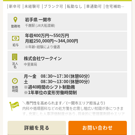
新卒可
未経験可
ブランク可
転勤なし
車通勤可
住宅補助(手当)あり
岩手県 一関市
千厩駅 (JR大船渡線)
勤務地
年収400万円～550万円
月給250,000円～344,000円
給与
※年齢・経験により優遇
株式会社ワークイン
法人
中里薬局
名
月～金 08：30～17：30（休憩60分）
土 08：30～13：00（休憩00分）
※週40時間のシフト制勤務
勤務
時間
※1年単位の変形労働時間制
＼専門性を高められます／（一関市エリア担当より）
内科や循環器科などの処方箋を応需し幅広い知識が身につきま
す。充実した人事評価制度があり、将来的に管理薬剤師やエリア
マネージャーへのキャリアアップも可能です。
＊------------------------------------------＊
詳細を見る
お問い合わせ