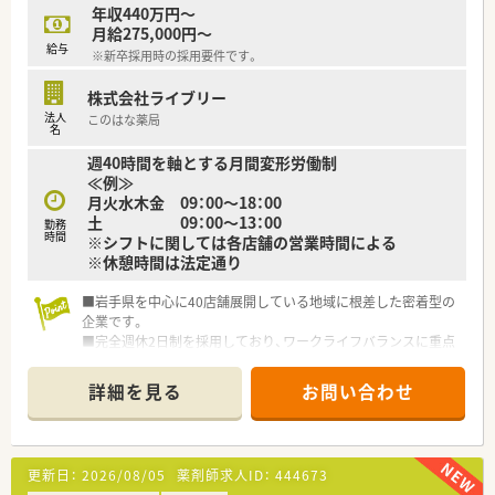
できるため、とても勉強になる環境です。
年収440万円～
月給275,000円～
給与
※新卒採用時の採用要件です。
＼新幹線駅から近く、住居の相談(社宅用意）が可能なため、遠方
からお越しの方も歓迎しております！／
株式会社ライブリー
法人
このはな薬局
名
週40時間を軸とする月間変形労働制
≪例≫
月火水木金 09：00～18：00
土 09：00～13：00
勤務
時間
※シフトに関しては各店舗の営業時間による
※休憩時間は法定通り
■岩手県を中心に40店舗展開している地域に根差した密着型の
企業です。
■完全週休2日制を採用しており、ワークライフバランスに重点
を置いている企業です。
■新卒採用も積極的に行っており、若手も活躍できる環境は整っ
詳細を見る
お問い合わせ
ております。
■教育制度は集合研修やEラーニングを活用しております。
更新日：
2026/08/05
薬剤師求人ID：
444673