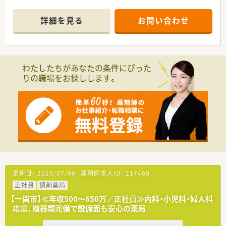
■内科と整形外科を主に応需しており、1日平均80枚の処方箋を
3名体制で対応しています。
詳細を見る
お問い合わせ
■薬剤師は常勤3名とパート1名が在籍しており、事務員も含め
チームワーク良く業務を行っています。
【法人特徴について】
■市内に3店舗を展開し、地域医療に深く根差した薬局運営を行
わたしたちがあなたの条件にぴった
っている安定性の高い企業です。
りの職場をお探しします。
■30代から40代の社員が中心となり、活気ある雰囲気の中で新
しい取り組みにも積極的です。
■医師会や薬剤師会との連携が強く、在宅医療への対応など地域
での役割を重視しています。
【求人情報について】
■曜日・時間も柔軟に相談可！週1日からでも勤務OKのパート求
人です。
■パートながら時給は2,500円以上と高水準の薬局です◎ライフ
ワークバランス重視の方にもおすすめです。
■近隣店舗との連携が取れているため、有給休暇やお休みが取り
更新日：
2026/07/09
薬剤師求人ID：
217469
やすく働きやすい環境が魅力です♪
正社員
調剤薬局
【一関市】≪年収500～650万／正社員≫内科・小児科・婦人科
応需、機器類完備で設備面も安心の薬局