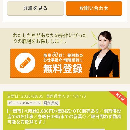
■周辺にある複数の医療機関から総合科目の処方箋を面で応需
しており、毎月約800枚という豊富な処方箋数に対応していま
詳細を見る
お問い合わせ
す。
■面分業がメインのため、取り扱う医薬品の品目数が非常に多
く、幅広い処方知識を吸収しながらスキルアップを目指せます。
【法人特徴について】
わたしたちがあなたの条件にぴった
■国内の小売業界で圧倒的なシェアを誇る大手グループが運営
りの職場をお探しします。
しており、非常に安定した経営基盤と福利厚生が大きな魅力で
す。
■ショッピングモールを地域医療の拠点と捉え、衣食住の全てか
ら健康をトータルサポートする事業を展開しております。
■地域社会のニーズを先取りするヘルスケアステーションとし
て、薬剤師が中心となって健康づくりに寄与できる組織です。
【こんな方にオススメ】
■今の職場よりも休日数を増やしたい方や、決まった時期に長い
連休を取って趣味の時間を充実させたい方に強く推奨します。
■将来的に薬局運営以外のキャリアも視野に入れており、大手企
更新日：
2026/08/05
薬剤師求人ID：
704773
業の基盤を活かして多様な職種に挑戦したい意欲的な方です。
パート・アルバイト
調剤薬局
■充実した住宅助成や子女教育手当などの福利厚生を重視し、生
活の基盤を安定させながら長く働き続けたい方に最適です。
【一関市】≪時給2,686円≫面対応・OTC販売あり／調剤併設
店でのお仕事／各曜日19時までの営業◎／曜日問わず勤務
可能な方歓迎です♪