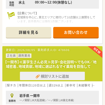
水土 09：00～12：00(休憩なし)
勤務
時間
【企業について】
宮城県を中心に、東北エリアに根付いて10店舗以上展開をして
います。岩手県内には現在2店舗ございます。
社長をはじめ、経営陣はいつも現場目線でいてくれる社風の企業
です。
詳細を見る
お問い合わせ
調剤薬局の運営にとどまらず、福祉・介護事業にも参入してお
り、会社としての安定感もございます。
【次世代の人員を育てる環境】
更新日：
2026/08/05
薬剤師求人ID：
478606
新しい技術や共有すべき情報について、本社研修、セミナー、勉
強会などの参加促進をしており、しっかりとした教育環境をご用
正社員
調剤薬局
意しています！
【一関市】≪薬学生さん必見≫見学・会社説明～でもOK／地
優秀な人材を育成することは、同社の要であると考え、今後の同
域密着、地域貢献、地域に選ばれるマイ薬局を目指して
社の将来を担う方々が、仕事を通じてステップアップ出来るよう
な環境作りを行っています。
検討リストに追加
【薬局紹介】
JR一ノ関駅がすぐ裏にあり、駅から徒歩2分の好立地です♪
駅チカ
年間休日120日以上
週32h以上
新卒可
未経験可
ブラン
お車での通勤も可能ですので、お好きな通勤手段で通うことが可
能です。
岩手県 一関市
内科、消化器科をメインに応需しています。
一ノ関駅 (JR大船渡線)／一ノ関駅 (JR東北本線)
勤務地
内科は生活習慣病に用いる薬剤が多く、多角的な面で服薬指導が