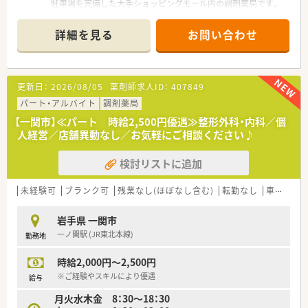
駐車場を完備した大手ショッピングモール内の調剤薬局です。
■周辺にある複数の医療機関から総合科目の処方箋を面で応需
しており、毎月約950枚という豊富な処方箋数に対応していま
詳細を見る
お問い合わせ
す。
■面分業がメインのため、取り扱う医薬品の品目数が非常に多
く、幅広い処方知識を吸収しながらスキルアップを目指せます。
更新日：
2026/08/05
薬剤師求人ID：
407849
【法人特徴について】
■国内の小売業界で圧倒的なシェアを誇る大手グループが運営
パート・アルバイト
調剤薬局
しており、非常に安定した経営基盤と福利厚生が大きな魅力で
【一関市】≪パート 時給2,500円優遇≫整形外科・内科／個
す。
人経営／店舗異動なし／お気軽にご相談ください♪
■ショッピングモールを地域医療の拠点と捉え、衣食住の全てか
ら健康をトータルサポートする事業を展開しております。
検討リストに追加
■地域社会のニーズを先取りするヘルスケアステーションとし
て、薬剤師が中心となって健康づくりに寄与できる組織です。
未経験可
ブランク可
残業なし(ほぼなし含む)
転勤なし
車通勤可
【やりがい/おすすめポイント】
■ショッピングモール内という立地上、日常的な健康相談を受け
岩手県 一関市
る機会が多く、地域の方々の健康維持に貢献している実感が得ら
一ノ関駅 (JR東北本線)
勤務地
れます。
■大手ならではの教育研修制度がパートスタッフにも開放され
時給2,000円～2,500円
ており、常に向上心を持ってスキルアップし続けられる点が魅力
です。
※ご経験やスキルにより優遇
給与
■残業が極めて少なく休みも安定しているため、自分の時間や家
月火水木金 8：30～18：30
族との時間を犠牲にすることなく、長く健康的に働き続けられま