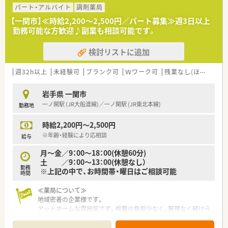
る代表の下でご勤務いただけますので、メリハリをつけて皆さん
パート・アルバイト
調剤薬局
働かれています。
【一関市】≪時給2,200～2,500円／パート募集≫週3日以上
勤務可能な方歓迎♪副業も相談可能です。
≪業務について≫
外来対応がメインとなります。在宅は数件個人宅を担当されて
検討リストに追加
います。門前の処方箋だけでなく、面でも応需していますので、
患者様のかかりつけとしてご活躍されたい方にお勧めの職場で
す。
週32h以上
未経験可
ブランク可
Ｗワーク可
残業なし(ほぼなし含む)
≪企業ポイント≫
岩手県 一関市
大手企業にはない、柔軟な体制が魅力の企業です。型にはまった
一ノ関駅 (JR大船渡線)／一ノ関駅 (JR東北本線)
勤務地
考えではなく、患者様のためになることなどを考え・発信できる
環境を求める方にお勧めです。代表も柔軟に物事を考えてくれ
時給2,200円～2,500円
る方で、相談しやすい雰囲気です。
※年齢・経験により応相談
給与
月～金／9：00～18：00(休憩60分)
土 ／9：00～13：00(休憩なし）
勤務
※上記の中で、お時間帯・曜日はご相談可能
時間
≪薬局について≫
地域密着の企業様です。
アットホームな雰囲気です。枚数の負担少なく、無理なく続けら
れる環境です。