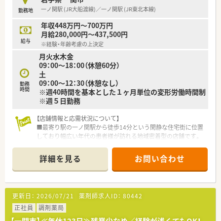
一ノ関駅 (JR大船渡線)／一ノ関駅 (JR東北本線)
勤務地
年収448万円～700万円
月給280,000円～437,500円
給与
※経験・年齢考慮の上決定
月火水木金
09：00～18：00（休憩60分）
土
09：00～12：30（休憩なし）
勤務
時間
※週40時間を基本とした１ヶ月単位の変形労働時間制
※週５日勤務
【店舗情報と応需状況について】
■最寄り駅の一ノ関駅から徒歩14分という閑静な住宅街に位置
しており幅広い年代の患者様が訪れる地域密着型の店舗です。
■内科や整形外科を中心に小児科の処方箋も応需しており1日あ
たり約100枚の処方箋を薬剤師5名と事務4名で対応します。
詳細を見る
お問い合わせ
■近隣のクリニックからの処方箋がメインであり地域の医療ニ
ーズに応える質の高いサービスを提供している魅力的な環境で
す。
更新日：
2026/07/21
薬剤師求人ID：
80442
【募集背景と求める人物像について】
■現在は欠員補充のための募集を行っており地域医療に貢献し
正社員
調剤薬局
ながら長く勤務していただける協調性のある方を求めておりま
【一関市】≪年休123日≫残業少なめ／経験が浅くてもOK！