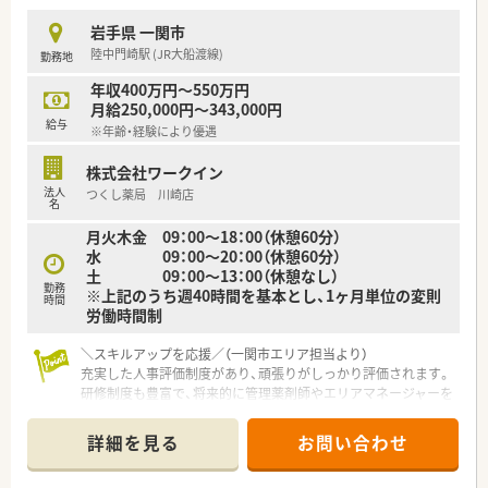
■経営陣と社員の距離が近くコミュニケーションが活発であり
風通しの良い環境の中でモチベーション高く働けます。
岩手県 一関市
陸中門崎駅 (JR大船渡線)
勤務地
【想定されるキャリアイメージ】
■定期的なフィードバック面談を通じてご自身の目標達成状況
年収400万円～550万円
を確認し着実にステップアップを図ることができます。
月給250,000円～343,000円
■現場での経験を積んだ後はご希望や適性に応じて管理薬剤師
給与
※年齢・経験により優遇
やエリアマネージャーなどへの挑戦も可能です。
■社内学術大会の開催や日本薬剤師学術大会への参加支援など
株式会社ワークイン
継続的な学習をサポートする体制があり専門性を高められま
法人
つくし薬局 川崎店
す。
名
月火木金 09：00～18：00（休憩60分）
水 09：00～20：00（休憩60分）
土 09：00～13：00（休憩なし）
勤務
※上記のうち週40時間を基本とし、1ヶ月単位の変則
時間
労働時間制
＼スキルアップを応援／（一関市エリア担当より）
充実した人事評価制度があり、頑張りがしっかり評価されます。
研修制度も豊富で、将来的に管理薬剤師やエリアマネージャーを
目指すことも可能な環境です。
＊------------------------------------------＊
詳細を見る
お問い合わせ
【店舗情報と応需状況について】