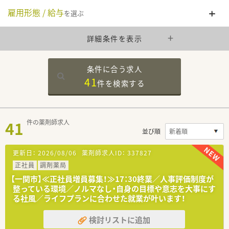
雇用形態 / 給与
を選ぶ
詳細条件を表示
条件に合う求人
41
件を
検索する
41
件の薬剤師求人
並び順
更新日：
2026/08/06
薬剤師求人ID：
337827
正社員
調剤薬局
【一関市】≪正社員増員募集！≫17：30終業／人事評価制度が
整っている環境／ノルマなし・自身の目標や意志を大事にす
る社風／ライフプランに合わせた就業が叶います！
検討リストに追加