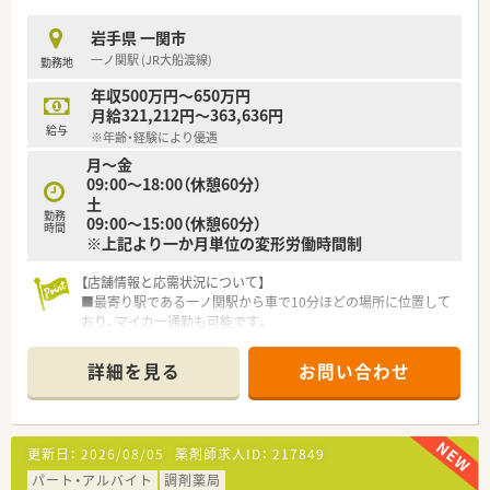
が、口コミで需要が広がっており、今後も拡大していく方針のた
め、増員での募集です。
岩手県 一関市
一ノ関駅 (JR大船渡線)
勤務地
≪ ここが魅力ポイント ≫
■かかりつけ薬剤師として働きたい！
年収500万円～650万円
「この薬局がいいから来た」と薬局のファンが多いのが魅力。患
月給321,212円～363,636円
者様との関わりにやりがいを感じる方におススメです。
給与
※年齢・経験により優遇
■住居手当あり！
月〜金
遠方からお越しの方は着任費用の相談も可能です。
09:00〜18:00（休憩60分）
■店舗異動・転勤なし！
土
長く安定してご活躍いただけます。
勤務
09:00〜15:00（休憩60分）
■風通しの良い雰囲気づくり！
時間
※上記より一か月単位の変形労働時間制
社長との距離感が近く、地域の薬局としての役割はもちろん、薬
局経営についても学びたい方も歓迎。取り組みたいことや改善
したいことなども言いやすい雰囲気づくりを心掛けている社長
【店舗情報と応需状況について】
です。
■最寄り駅である一ノ関駅から車で10分ほどの場所に位置して
おり、マイカー通勤も可能です。
■1日あたり150枚から170枚ほどの処方箋を、近隣の医療機関
から幅広く応需しています。
詳細を見る
お問い合わせ
■薬剤師は常勤と非常勤を合わせて5名体制で、事務スタッフも
4名在籍し協力しています。
【募集背景と求める人物像について】
更新日：
2026/08/05
薬剤師求人ID：
217849
■地域医療への貢献度を高めるための増員募集であり、現在非常
に温度感を高く採用中です。
パート・アルバイト
調剤薬局