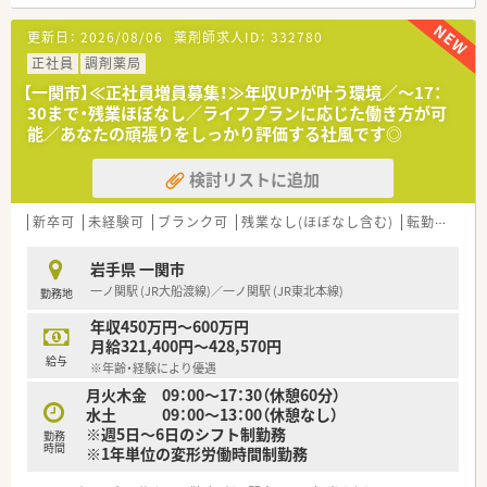
■JR大船渡線の陸中門崎駅から車で10分ほどの国道284号線沿
いに位置し日差しが入りやすい明るい薬局です。
更新日：
2026/08/06
薬剤師求人ID：
332780
■近隣医療機関から内科や小児科や消化器科などの処方箋を1日
あたり約80枚応需し地域医療に貢献しております。
正社員
調剤薬局
■現在は常勤薬剤師2名と派遣薬剤師1名に加えて医療事務スタ
【一関市】≪正社員増員募集！≫年収UPが叶う環境／～17：
ッフ2名が在籍しており手厚い人員配置体制です。
30まで・残業ほぼなし／ライフプランに応じた働き方が可
能／あなたの頑張りをしっかり評価する社風です◎
【法人特徴について】
■岩手県に本社を置き県内に20店舗以上を展開する地域に密着
検討リストに追加
した地場チェーンの優良薬局企業でございます。
■平均年齢は37歳と若い世代が活躍しており一人ひとりのライ
フプランに寄り添う社員思いの社風が根付いています。
新卒可
未経験可
ブランク可
残業なし(ほぼなし含む)
転勤なし
■社員の目標達成に向けたサポート体制が整っており定期的な
面談を通じて個々の成長を正当に評価しています。
岩手県 一関市
一ノ関駅 (JR大船渡線)／一ノ関駅 (JR東北本線)
勤務地
【こんな方が活躍中】
■患者様一人ひとりと誠実に向き合い明るいコミュニケーショ
年収450万円～600万円
ンを心がけて業務に取り組む方が活躍しています。
月給321,400円～428,570円
■自分のキャリアビジョンを明確に持ちステップアップを目指
給与
※年齢・経験により優遇
して目標へ努力を重ねる薬剤師が在籍しています。
月火木金 09：00～17：30（休憩60分）
■幅広い疾患の処方箋に触れながら高度な専門知識を吸収して
水土 09：00～13：00（休憩なし）
地域医療に貢献したい人がイキイキ働いています。
※週5日～6日のシフト制勤務
勤務
時間
※1年単位の変形労働時間制勤務