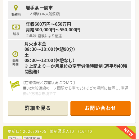
がしっかりできている職場環境でもあります。
岩手県 一関市
一ノ関駅 (JR大船渡線)
勤務地
≪こんな方におススメ≫
★転居を伴う異動がなく、地域に根差した薬局で働きたい方
年収600万円～650万円
★若手でスキルに不安があり、しっかり教えてくれる会社で働き
月給500,000円～550,000円
たい方
給与
※年齢・経験により優遇
★ヘルプ対応に抵抗がない方
月火水木金
★頑張った分だけ給与を受け取りたい方
08：30～18：00（休憩90分）
土
08：30～13：00（休憩なし）
勤務
時間
※上記より一か月単位の変型労働時間制（週平均40時
間勤務）
【店舗情報と応需状況について】
■JR大船渡線の一ノ関駅から車で3分ほどの場所に位置し、車通
勤が便利な環境です
■近隣の内科や消化器科クリニックから、1日あたり約80枚の処
方箋を応需しています
詳細を見る
お問い合わせ
■薬剤師は常勤2名とパート1名の体制で、事務員3名と共に協力
して業務を行っています
【募集背景と求める人物像について】
更新日：
2026/08/05
薬剤師求人ID：
716470
■患者様サービスの向上と体制強化のため、新たに常勤として働
ける方を増員募集します
正社員
調剤薬局