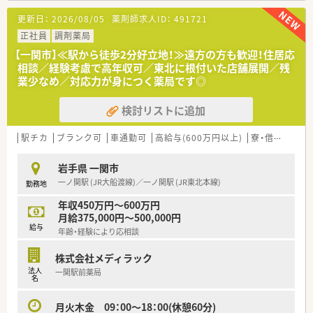
更新日：
2026/08/05
薬剤師求人ID：
491721
【やりがい/おすすめポイント】
■ショッピングセンター内という特性を活かし、赤ちゃんから高
正社員
調剤薬局
齢者まで多様な方と触れ合うことで地域貢献の実感が得られま
【一関市】≪駅から徒歩2分好立地！≫遠方の方も歓迎！住居応
す。
相談／経験考慮で高年収可／東北に根付いた店舗展開／残
■面応需により多くの医療機関の処方に触れる機会があるため、
業少なめ／対応力が身につく薬局です◎
取り扱う品目数も多く、薬剤師としてのスキルアップに繋がりま
す。
検討リストに追加
■残業時間が適正に管理されているほか、育児や介護などライフ
ステージの変化に応じた支援体制が整っていることが大きな魅
力です。
駅チカ
ブランク可
車通勤可
高給与(600万円以上)
寮・借上社宅あり
【法人特徴について】
岩手県 一関市
■国内の小売業でトップクラスのシェアを誇る大手グループの
一ノ関駅 (JR大船渡線)／一ノ関駅 (JR東北本線)
勤務地
一員であり、安定した経営基盤のもとで安心して長く働けます。
■ショッピングセンターを地域医療の拠点と捉えており、調剤だ
年収450万円～600万円
けでなく健康をトータルサポートする店舗展開を行っていま
月給375,000円～500,000円
す。
給与
年齢・経験により応相談
■ヘルス＆ビューティーケア事業を中核に位置付け、地域のニー
ズを先取りするヘルスケアステーションの構築を目指していま
株式会社メディラック
す。
法人
一関駅前薬局
名
月火木金 09：00～18：00(休憩60分)