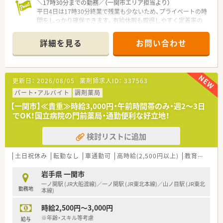
＼17時30分までの勤務／（一関市エリア担当より）
平日4日は17時30分終業で残業も少ないため、プライベートの時
間をしっかり確保できます。有給休暇も取得しやすく定着率の
高い働きやすい職場です。
＊------------------------------------------＊
詳細を見る
お問い合わせ
【店舗情報と応需状況について】
■JR大船渡線およびJR東北本線の一ノ関駅から車で8分ほどの
場所に位置しお車での通勤に大変便利な調剤薬局です。
更新日：
2026/08/05
薬剤師求人ID：
337563
■近隣医療機関から内科や消化器科や小児科などの処方箋を1日
あたり50枚から60枚程度応需して地域医療に貢献しています。
パート・アルバイト
調剤薬局
■現在は常勤薬剤師が2名と医療事務スタッフが2名在籍してお
【一関市】≪貴重≫時給3,000円・午前時間帯のみ・週2～3日
り協力しながら日々の調剤業務や患者様対応を行っておりま
でOK！国立病院の門前薬局・通勤便利な好立地！
す。
検討リストに追加
【法人特徴について】
■岩手県内に本社を置き地域に根差した店舗展開を続けている
チェーン薬局であり今後の成長も見込まれる優良な企業です。
土日祝休み
転勤なし
車通勤可
高時給(2,500円以上)
教育制度あり
■社員一人ひとりの生活を尊重する温かい社風があり一方的な
異動や無理な働き方を強いることはなく安心して勤務可能で
岩手県 一関市
す。
一ノ関駅 (JR大船渡線)／一ノ関駅 (JR東北本線)／山ノ目駅 (JR東北
勤務地
■経営陣と社員の距離が近くコミュニケーションが活発であり
本線)
風通しの良い環境の中でモチベーション高く働くことができま
時給2,500円～3,000円
す。
※年齢・スキル等考慮
給与