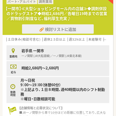
パート・アルバイト
調剤薬局
【一関市】≪大型ショッピングモール内の店舗≫◆調剤併設
のドラッグストア◆時給2,686円／各曜日19時までの営業
／買物割引制度など、福利厚生充実♪
検討リストに追加
土日休み(相談可含む)
週休2.5日以上
週32h以上
未経験可
ブラン
岩手県 一関市
一ノ関駅 (JR大船渡線)／一ノ関駅 (JR東北本線)
勤務地
時給2,686円～2,686円
給与
月～日祝
9：00～19：00（休憩60分）
※上記より、１日８時間、週40時間以内のシフト制勤
勤務
務
時間
※曜日・日数相談可能
【店舗情報と応需状況について】
■JR一ノ関駅から車で10分ほどの距離に位置しており、広大な