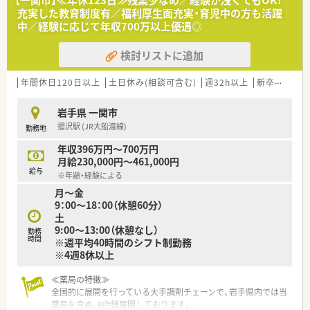
す。
充実した教育制度有／福利厚生面充実・育児中の方も活躍
■人物重視の採用を行っており年齢や経験に不安がある方でも
中／経験に応じて年収700万以上優遇◎
積極的に検討していただける受け入れ幅の広い風通しの良い職
場です。
検討リストに追加
■周囲のスタッフと連携しながら患者様に寄り添った丁寧な対
応ができるコミュニケーション能力の高い方を歓迎しておりま
す。
年間休日120日以上
土日休み(相談可含む)
週32h以上
新卒可
未経
【法人特徴について】
岩手県 一関市
■岩手県を中心に40店舗以上を展開しており地域に根ざしたか
摺沢駅 (JR大船渡線)
勤務地
かりつけ機能として事業を展開している地元密着型の企業で
す。
年収396万円～700万円
■患者様の求めるものに合わせて地域生活に溶け込み親しみを
月給230,000円～461,000円
持っていただける明るく和やかな空間づくりをモットーとして
給与
※年齢・経験による
います。
月～金
■東北地方の調剤業界でいち早く国際的な品質保証規格を取得
9：00～18：00（休憩60分）
するなど常にサービスの向上に努めている信頼性の高い企業で
土
す。
9:00～13:00（休憩なし）
勤務
時間
※週平均40時間のシフト制勤務
【求人情報について】
※4週8休以上
■正社員としての募集であり調剤や監査および服薬指導といっ
た基本的な薬剤師業務全般を幅広く担当していただく予定で
す。
≪薬局の特徴≫
■年収はこれまでのご経験や年齢などを考慮して448万円から
全国的に展開を行っている大手調剤チェーンで、岩手県内では当
最高700万円の間で決定されるため収入アップも目指せます。
薬局を含め、8店舗展開しております。