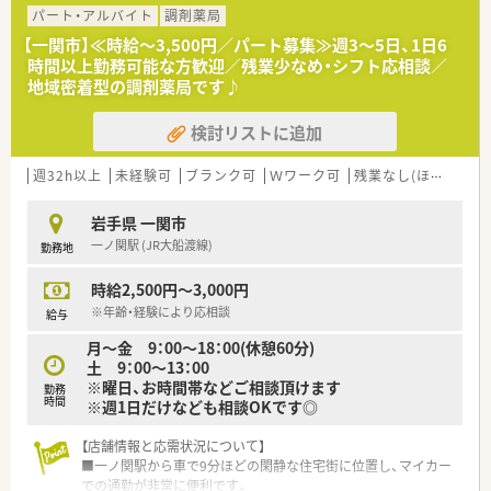
る経験者の方を積極的に求めています。
パート・アルバイト
調剤薬局
■50代前後までの幅広い年齢層の方が対象で、これまでの調剤
【一関市】≪時給～3,500円／パート募集≫週3～5日、1日6
経験やスキルを活かしたい方を歓迎します。
時間以上勤務可能な方歓迎／残業少なめ・シフト応相談／
■地域の医療に貢献したいという意欲を持ち、周囲と連携してチ
地域密着型の調剤薬局です♪
ームワークを大切にできる方を歓迎します。
検討リストに追加
【法人特徴について】
■岩手県一関市を中心に3店舗を展開しており、地域に根差した
医療提供を行っている安定企業です。
週32h以上
未経験可
ブランク可
Ｗワーク可
残業なし(ほぼなし含む)
■30代から40代のスタッフが中心となって活躍しており、活気
のある明るい職場の雰囲気があります。
岩手県 一関市
■薬剤師会や医師会との連携も強く、地域医療における薬剤師の
一ノ関駅 (JR大船渡線)
勤務地
役割を実感しながら働ける環境です。
時給2,500円～3,000円
※年齢・経験により応相談
給与
月～金 9：00～18：00(休憩60分)
土 9：00～13：00
※曜日、お時間帯などご相談頂けます
勤務
時間
※週1日だけなども相談OKです◎
【店舗情報と応需状況について】
■一ノ関駅から車で9分ほどの閑静な住宅街に位置し、マイカー
での通勤が非常に便利です。