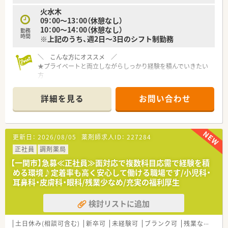
【こんな方にオススメ】
火水木
■ワークライフバランスを保ちながら、地域に根差して長く働き
09：00～13：00（休憩なし）
たい方に最適です。
10：00～14：00（休憩なし）
勤務
■自身の努力や貢献が正当に評価され、しっかりと給与に反映さ
時間
※上記のうち、週2日～3日のシフト制勤務
れる職場を求めている方におすすめです。
■幅広い業務経験を通じて、薬剤師としてさらなるスキルアップ
＼ こんな方にオススメ ／
を目指したい方におすすめです。
★プライベートと両立しながらしっかり経験を積んでいきたい
方
★異動やヘルプなく地域に根差して働きたい方
詳細を見る
お問い合わせ
≪ 薬局について ≫
■2018年に創立し、一関市に1店舗出店されている地域密着型の
薬局です！
店内は明るく綺麗で、患者様にも気持ちよくご利用いただけるよ
更新日：
2026/08/05
薬剤師求人ID：
227284
うな環境を作っています。
■現在、社長が管理薬剤師をしており、40代男性で気さくな雰囲
正社員
調剤薬局
気♪相談などもしやすく、店舗の雰囲気も良いため、患者様も多
【一関市】急募≪正社員≫面対応で複数科目応需で経験を積
くご利用されています。
める環境♪定着率も高く安心して働ける職場です/小児科・
薬剤師は現状、社長1名で、他に事務が3名在籍しております。
耳鼻科・皮膚科・眼科/残業少なめ/充実の福利厚生
サポートし合いながら仕事を進めるような環境です。
■病院の門前にある調剤薬局ですが、集中率は30％！薬局を気に
検討リストに追加
入って門前以外の処方箋の応需を増やしてきました。薬の品目
数は約1200品目と豊富で勉強にもなります。
在宅への取り組みもあり、現在施設、個人と対応しております
土日休み(相談可含む)
新卒可
未経験可
ブランク可
残業なし(ほぼなし含む)