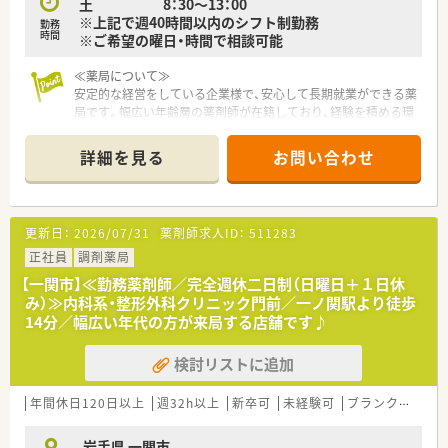
土 8：30～13：00
す。
※上記で週40時間以内のシフト制勤務
勤務
時間
※ご希望の曜日・時間で相談可能
≪薬局について≫
安定的な経営をしている企業様で、安心して長期就業ができる薬
局です。幅広い年齢層の薬剤師が在籍しており、経験を積める環
境です。代表が女性ということもあり、社員のために細やかな気
配りができ、社員の定着率も良い薬局様です。
詳細を見る
お問い合わせ
更新日：
2026/07/31
薬剤師求人ID：
511283
正社員
調剤薬局
【一関市】≪勤務薬剤師／完全週休二日制（日曜日＋１日休
み）≫内科系・整形外科クリニック門前／一ノ関駅より徒歩
14分／幅広い年代の方が来局する店舗です♪
検討リストに追加
年間休日120日以上
週32h以上
新卒可
未経験可
ブランク可
残業
岩手県 一関市