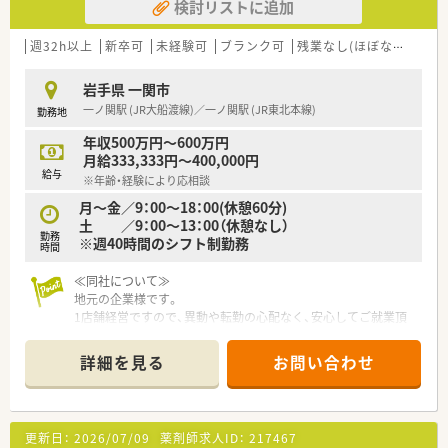
検討リストに追加
週32h以上
新卒可
未経験可
ブランク可
残業なし(ほぼなし含む)
岩手県 一関市
一ノ関駅 (JR大船渡線)／一ノ関駅 (JR東北本線)
勤務地
年収500万円～600万円
月給333,333円～400,000円
給与
※年齢・経験により応相談
月～金／9：00～18：00(休憩60分)
土 ／9：00～13：00（休憩なし）
勤務
※週40時間のシフト制勤務
時間
≪同社について≫
地元の企業様です。
1店舗経営ですので、異動や転勤の心配なく、安心してご就業頂
けます。従業員数も多くはありませんが、家族のような関係性
で、協力体制がしっかりしています。
詳細を見る
お問い合わせ
最新の機材も導入しており、安心して働ける環境が整っていま
す。
≪18時までのシフトでプライベートと両立◎≫
更新日：
2026/07/09
薬剤師求人ID：
217467
残業はほぼありません。プライベートとの両立を大事にしてい