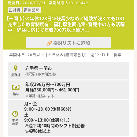
更新日：
2026/07/21
薬剤師求人ID：
80442
【法人特徴について】
■国内の小売業界で圧倒的なシェアを誇る大手グループが運営
正社員
調剤薬局
しており、非常に安定した経営基盤と福利厚生が大きな魅力で
【一関市】≪年休123日≫残業少なめ／経験が浅くてもOK！
す。
充実した教育制度有／福利厚生面充実・育児中の方も活躍
■ショッピングモールを地域医療の拠点と捉え、衣食住の全てか
中／経験に応じて年収700万以上優遇◎
ら健康をトータルサポートする事業を展開しております。
■地域社会のニーズを先取りするヘルスケアステーションとし
検討リストに追加
て、薬剤師が中心となって健康づくりに寄与できる組織です。
【やりがい/おすすめポイント】
年間休日120日以上
土日休み(相談可含む)
週32h以上
新卒可
未経
■ショッピングモール内という立地上、日常的な健康相談を受け
る機会が多く、地域の方々の健康維持に貢献している実感が得ら
岩手県 一関市
れます。
摺沢駅 (JR大船渡線)
勤務地
■大手ならではの教育研修制度がパートスタッフにも開放され
ており、常に向上心を持ってスキルアップし続けられる点が魅力
年収396万円～700万円
です。
月給230,000円～461,000円
■残業が極めて少なく休みも安定しているため、自分の時間や家
給与
※年齢・経験による
族との時間を犠牲にすることなく、長く健康的に働き続けられま
月～金
す。
9：00～18：00（休憩60分）
土
9:00～13:00（休憩なし）
勤務
時間
※週平均40時間のシフト制勤務
※4週8休以上