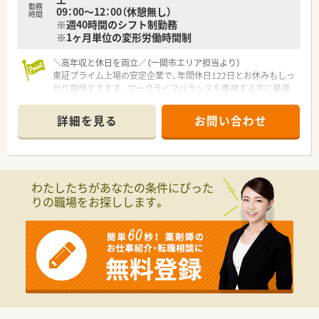
勤務
09：00～12：00（休憩無し）
時間
※週40時間のシフト制勤務
※1ヶ月単位の変形労働時間制
＼高年収と休日を両立／（一関市エリア担当より）
東証プライム上場の安定企業で、年間休日122日とお休みもしっ
かり取得できます。ワークライフバランスを重視する方に最適
です。
＊------------------------------------------＊
詳細を見る
お問い合わせ
【店舗情報と応需状況について】
■最寄り駅から徒歩約10分という好立地にあり、公共交通機関
でも自家用車でも非常に通勤がしやすい薬局です。
■近隣にある地域基幹の総合病院から複数科目を応需しており、
わたしたちがあなたの条件にぴった
1日の平均処方箋枚数は約80枚と深く学べる環境です。
りの職場をお探しします。
■薬剤師5名と医療事務4名の手厚い人員体制を整備しているた
め、一人ひとりが落ち着いて日々の業務に取り組めます。
【法人特徴について】
■医療や介護など5つの事業を柱とした健康の総合商社として、
地域に住む人々の健康を包括的に支援している大手法人です。
■20年以上前から在宅医療の先駆けとして取り組み、豊富な対
応実績と独自のノウハウをしっかりと築き上げてきました。
■5年先を歩く薬局を目指し、ドライブスルー薬局の導入など、