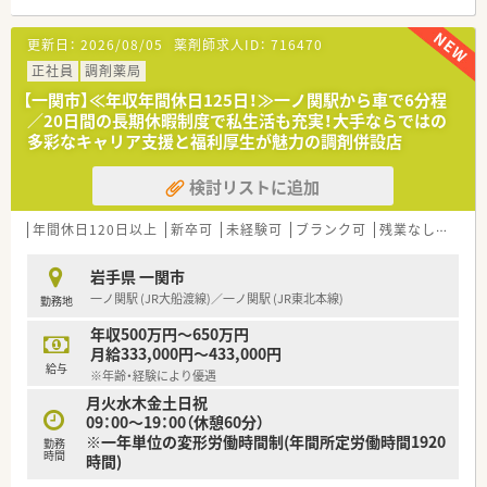
【募集背景と求める人物像について】
更新日：
2026/08/05
薬剤師求人ID：
716470
■地域医療への貢献度を高めるための増員募集であり、現在非常
に温度感を高く採用中です。
正社員
調剤薬局
■即戦力となる経験者はもちろん、意欲的に業務に取り組める方
【一関市】≪年収年間休日125日！≫一ノ関駅から車で6分程
を幅広く歓迎しております。
／20日間の長期休暇制度で私生活も充実！大手ならではの
■チームワークを大切にし、周囲とコミュニケーションを取りな
多彩なキャリア支援と福利厚生が魅力の調剤併設店
がら業務を進められる方です。
検討リストに追加
【法人特徴について】
■東北地方を中心にドラッグストアや調剤薬局を350店舗以上
チェーン展開している企業です。
年間休日120日以上
新卒可
未経験可
ブランク可
残業なし(ほぼなし含む)
■東証プライム市場に上場しており、安定した経営基盤のもとで
安心して就業いただけます。
岩手県 一関市
■社員の定着率は91.8％と非常に高く、長く働き続けられる環境
一ノ関駅 (JR大船渡線)／一ノ関駅 (JR東北本線)
勤務地
が整っているのが特徴です。
年収500万円～650万円
月給333,000円～433,000円
給与
※年齢・経験により優遇
月火水木金土日祝
09：00～19：00（休憩60分）
※一年単位の変形労働時間制(年間所定労働時間1920
勤務
時間
時間)