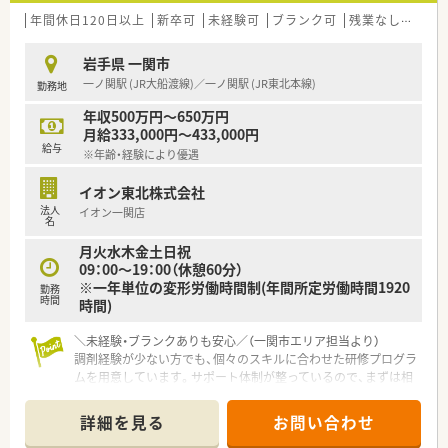
年間休日120日以上
新卒可
未経験可
ブランク可
残業なし(ほぼなし含む)
岩手県 一関市
一ノ関駅 (JR大船渡線)／一ノ関駅 (JR東北本線)
勤務地
年収500万円～650万円
月給333,000円～433,000円
給与
※年齢・経験により優遇
イオン東北株式会社
法人
イオン一関店
名
月火水木金土日祝
09：00～19：00（休憩60分）
※一年単位の変形労働時間制(年間所定労働時間1920
勤務
時間
時間)
＼未経験・ブランクありも安心／（一関市エリア担当より）
調剤経験が少ない方でも、個々のスキルに合わせた研修プログラ
ムを用意しています。サポート体制が整っているので、まずは相
談から一歩踏み出してみませんか。
＊------------------------------------------＊
詳細を見る
お問い合わせ
【店舗情報と応需状況について】