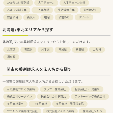
かかりつけ薬剤師
大手チェーン
大手チェーン以外
ヘルプ体制充実
一人薬剤師
生活環境充実
新幹線近く
総合科目
高収入
在宅
積雪あり
リゾート
北海道/東北エリアから探す
北海道/東北の薬剤師求人をエリアからお探しいただけます。
北海道
青森県
岩手県
宮城県
秋田県
山形県
福島県
一関市の薬剤師求人を法人名から探す
一関市の薬剤師求人を法人名からお探しいただけます。
有限会社かたくり薬局
クラフト株式会社
有限会社小田島薬局
株式会社ワークイン
株式会社カワチ薬品
ラッキーバッグ株式会社
有限会社星久
H2有限会社
有限会社一関保険薬局
ウエルシア薬局株式会社
株式会社アイセイ薬局
株式会社ツルハ