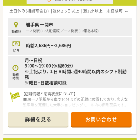
ステージの変化に応じた支援体制が整っていることが大きな魅
力です。
土日休み(相談可含む)
週休2.5日以上
週32h以上
未経験可
ブラン
【法人特徴について】
岩手県 一関市
■国内の小売業でトップクラスのシェアを誇る大手グループの
一ノ関駅 (JR大船渡線)／一ノ関駅 (JR東北本線)
勤務地
一員であり、安定した経営基盤のもとで安心して長く働けます。
■ショッピングセンターを地域医療の拠点と捉えており、調剤だ
けでなく健康をトータルサポートする店舗展開を行っていま
時給2,686円～2,686円
す。
給与
■ヘルス＆ビューティーケア事業を中核に位置付け、地域のニー
月～日祝
ズを先取りするヘルスケアステーションの構築を目指していま
9：00～19：00（休憩60分）
す。
※上記より、１日８時間、週40時間以内のシフト制勤
勤務
務
時間
※曜日・日数相談可能
【店舗情報と応需状況について】
■JR一ノ関駅から車で10分ほどの距離に位置しており、広大な
駐車場を完備した大手ショッピングモール内の調剤薬局です。
■周辺にある複数の医療機関から総合科目の処方箋を面で応需
しており、毎月約950枚という豊富な処方箋数に対応していま
詳細を見る
お問い合わせ
す。
■面分業がメインのため、取り扱う医薬品の品目数が非常に多
く、幅広い処方知識を吸収しながらスキルアップを目指せます。