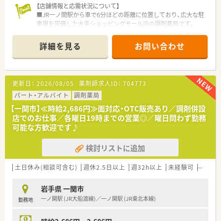
【店舗情報と応需状況について】
■JR一ノ関駅から車で6分ほどの距離に位置しており、広大な駐
車場を完備した大手ショッピングモール内の調剤薬局です。
■周辺にある複数の医療機関から総合科目の処方箋を面で応需
しており、毎月約800枚という豊富な処方箋数に対応していま
詳細を見る
お問い合わせ
す。
■面分業がメインのため、取り扱う医薬品の品目数が非常に多
く、幅広い処方知識を吸収しながらスキルアップを目指せます。
更新日：
2026/08/05
薬剤師求人ID：
704773
【法人特徴について】
■国内の小売業界で圧倒的なシェアを誇る大手グループが運営
パート・アルバイト
調剤薬局
しており、非常に安定した経営基盤と福利厚生が大きな魅力で
【一関市】≪時給2,686円≫面対応・OTC販売あり／調剤併設
す。
店でのお仕事／各曜日19時までの営業◎／曜日問わず勤務
■ショッピングモールを地域医療の拠点と捉え、衣食住の全てか
可能な方歓迎です♪
ら健康をトータルサポートする事業を展開しております。
■地域社会のニーズを先取りするヘルスケアステーションとし
検討リストに追加
て、薬剤師が中心となって健康づくりに寄与できる組織です。
【こんな方にオススメ】
土日休み(相談可含む)
週休2.5日以上
週32h以上
未経験可
ブラン
■今の職場よりも休日数を増やしたい方や、決まった時期に長い
連休を取って趣味の時間を充実させたい方に強く推奨します。
岩手県 一関市
■将来的に薬局運営以外のキャリアも視野に入れており、大手企
一ノ関駅 (JR大船渡線)／一ノ関駅 (JR東北本線)
勤務地
業の基盤を活かして多様な職種に挑戦したい意欲的な方です。
■充実した住宅助成や子女教育手当などの福利厚生を重視し、生
活の基盤を安定させながら長く働き続けたい方に最適です。