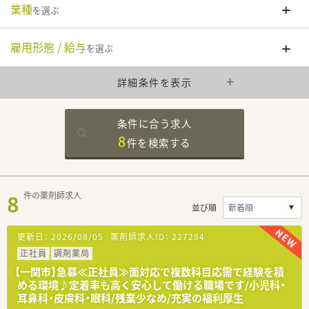
業種
を選ぶ
雇用形態 / 給与
を選ぶ
詳細条件を表示
条件に合う求人
8
件を
検索する
8
件の薬剤師求人
並び順
更新日：
2026/08/05
薬剤師求人ID：
227284
正社員
調剤薬局
【一関市】急募≪正社員≫面対応で複数科目応需で経験を積
める環境♪定着率も高く安心して働ける職場です/小児科・
耳鼻科・皮膚科・眼科/残業少なめ/充実の福利厚生