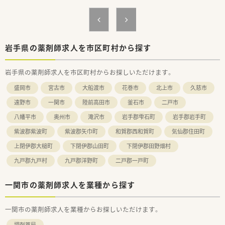
時代に合わせた先進的な取り組みを次々と進めています。
【こんな方にオススメ】
■総合病院門前の薬局で多様な処方箋を応需し、薬剤師としての
対応力をさらに磨き上げたい方にとてもオススメです。
■豊富なノウハウがある環境で在宅医療に深く携わり、地域医療
岩手県の薬剤師求人を市区町村から探す
の第一線で貢献したい方に最適な求人案件です。
■福利厚生が充実した大手の環境のもとで、ワークライフバラン
岩手県の薬剤師求人を市区町村からお探しいただけます。
スを重視しながら長く腰を据えて働きたい方に最適です。
盛岡市
宮古市
大船渡市
花巻市
北上市
久慈市
遠野市
一関市
陸前高田市
釜石市
二戸市
八幡平市
奥州市
滝沢市
岩手郡雫石町
岩手郡岩手町
紫波郡紫波町
紫波郡矢巾町
和賀郡西和賀町
気仙郡住田町
上閉伊郡大槌町
下閉伊郡山田町
下閉伊郡田野畑村
九戸郡九戸村
九戸郡洋野町
二戸郡一戸町
一関市の薬剤師求人を業種から探す
一関市の薬剤師求人を業種からお探しいただけます。
調剤薬局