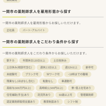
一関市の薬剤師求人を雇用形態から探す
一関市の薬剤師求人を雇用形態からお探しいただけます。
正社員
パート・アルバイト
一関市の薬剤師求人をこだわり条件から探す
一関市の薬剤師求人をこだわり条件からお探しいただけます。
駅チカ
年間休日120日以上
土日祝休み
土日休み(相談可含む)
週休2.5日以上
週32h以上
新卒可
未経験可
ブランク可
Ｗワーク可
~18時までの職場
残業なし(ほぼなし含む)
転勤なし
車通勤可
高給与(600万円以上)
高時給(2,500円以上)
寮・借上社宅あり
住宅補助(手当)あり
託児所あり
60歳以上可
管理薬剤師
認定薬剤師取得支援あり
教育制度あり
シフト制