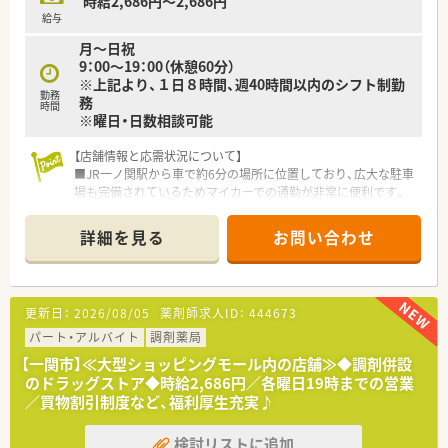
時給2,686円～2,686円
給与
月～日祝
9：00～19：00（休憩60分）
※上記より、１日８時間、週40時間以内のシフト制勤
勤務
務
時間
※曜日・日数相談可能
【店舗情報と応需状況について】
■JR一ノ関駅から車で約6分の場所に位置しており、広大な駐車
場も完備されているためマイカーでの通勤が非常に便利です。
■処方箋は月に約800枚を応需しており、特定の科目に偏らない
面応需のスタイルで幅広い処方内容を経験することが可能で
詳細を見る
お問い合わせ
す。
■薬剤師は常勤2名と派遣1名の体制で運営されており、一人ひ
とりが連携を取りながら日々の業務を円滑に進めています。
更新日：
2026/08/05
薬剤師求人ID：
444673
【やりがい/おすすめポイント】
■ショッピングセンター内という特性を活かし、赤ちゃんから高
パート・アルバイト
調剤薬局
齢者まで多様な方と触れ合うことで地域貢献の実感が得られま
【一関市】≪大型ショッピングモール内の店舗≫◆調剤併設
す。
のドラッグストア◆時給2,686円／各曜日19時までの営業
■面応需により多くの医療機関の処方に触れる機会があるため、
／買物割引制度など、福利厚生充実♪
取り扱う品目数も多く、薬剤師としてのスキルアップに繋がりま
す。
検討リストに追加
■残業時間が適正に管理されているほか、育児や介護などライフ