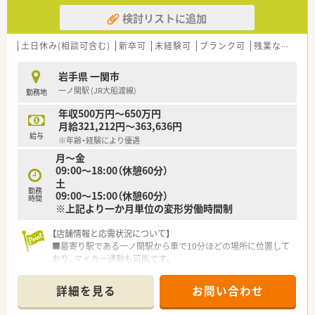
検討リストに追加
土日休み(相談可含む)
新卒可
未経験可
ブランク可
残業なし(ほぼなし含む)
岩手県 一関市
一ノ関駅 (JR大船渡線)
勤務地
年収500万円～650万円
月給321,212円～363,636円
給与
※年齢・経験により優遇
月〜金
09:00〜18:00（休憩60分）
土
勤務
09:00〜15:00（休憩60分）
時間
※上記より一か月単位の変形労働時間制
【店舗情報と応需状況について】
■最寄り駅である一ノ関駅から車で10分ほどの場所に位置して
おり、マイカー通勤も可能です。
■1日あたり150枚から170枚ほどの処方箋を、近隣の医療機関
から幅広く応需しています。
詳細を見る
お問い合わせ
■薬剤師は常勤と非常勤を合わせて5名体制で、事務スタッフも
4名在籍し協力しています。