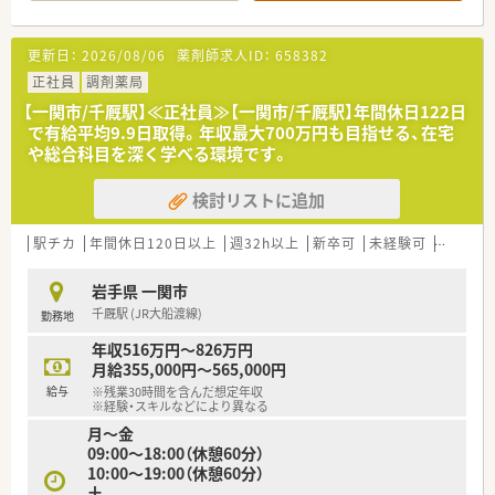
■最寄り駅から車で10分ほどの場所に位置している、利便性の
高い大型ショッピングセンター内にある調剤薬局です。
■処方箋は面応需で総合科目を取り扱っており、月間でおよそ
更新日：
2026/08/06
薬剤師求人ID：
658382
900枚から950枚程度の枚数を安定して応需しています。
■現在は常勤2名に加えてパートと派遣各1名の計4名体制で、協
正社員
調剤薬局
力しながら日々の業務を円滑に進めている職場です。
【一関市/千厩駅】≪正社員≫【一関市/千厩駅】年間休日122日
で有給平均9.9日取得。年収最大700万円も目指せる、在宅
【法人特徴について】
や総合科目を深く学べる環境です。
■国内最大級の小売業グループとして強固な経営基盤を誇り、全
国のショッピングモール内に薬局を展開しています。
検討リストに追加
■ショッピングモールを地域医療の拠点と捉えて、調剤を核とし
た健康のトータルサポートを積極的に推進しています。
■ヘルス＆ビューティーケア事業を最重要事業の一つと位置づ
駅チカ
年間休日120日以上
週32h以上
新卒可
未経験可
ブラン
け、地域社会のニーズを先取りした店舗運営が特徴です。
岩手県 一関市
【こんな方が活躍中】
千厩駅 (JR大船渡線)
勤務地
■幅広い年代の薬剤師が在籍しており、それぞれのライフスタイ
ルに合わせて働き方を選択しながら活躍しています。
年収516万円～826万円
■調剤だけでなくOTC販売を通じてカウンセリング力を磨き、地
月給355,000円～565,000円
域の方々から頼られる存在を目指す方が多い環境です。
給与
※残業30時間を含んだ想定年収
■結婚や出産といったライフイベントを経ても、会社の充実した
※経験・スキルなどにより異なる
支援制度を活用しながら正社員として継続しています。
月～金
09:00～18:00（休憩60分）
10:00～19:00（休憩60分）
土