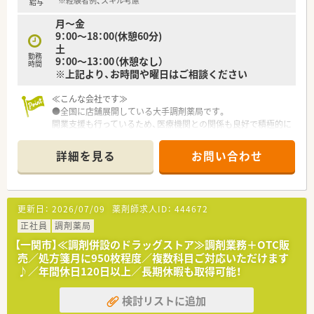
が浅くても充実している研修制度で、今後のキャリアプランをバ
※経験者例、スキル考慮
給与
ックアップいたします！
月～金
9：00～18：00(休憩60分)
土
勤務
9：00～13：00（休憩なし）
時間
※上記より、お時間や曜日はご相談ください
≪こんな会社です≫
●全国に店舗展開している大手調剤薬局です。
開業支援も行っているため、医療機関との関係も良好で積極的に
コミュニケーションを図っています。
●独自の研修システムを活用し効率的かつ効果的なスキルアッ
詳細を見る
お問い合わせ
プを支援しています。
その他、カフェテリア研修や社内学術大会などその方が目指す社
会人像に合わせた学ぶ環境が充実しています。
●週20時間以上の勤務で社会保険に加入が可能です。
更新日：
2026/07/09
薬剤師求人ID：
444672
●サポート体制が整っており育児との両立にも理解がある職場
です。
正社員
調剤薬局
●全国に店舗がありますので旦那様の転勤がある場合も店舗異
【一関市】≪調剤併設のドラッグストア≫調剤業務＋OTC販
動にて対応することが可能です。
売／処方箋月に950枚程度／複数科目ご対応いただけます
♪／年間休日120日以上／長期休暇も取得可能！
検討リストに追加