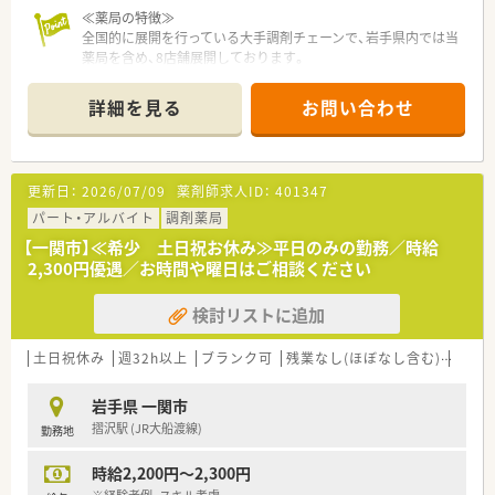
≪薬局の特徴≫
全国的に展開を行っている大手調剤チェーンで、岩手県内では当
薬局を含め、8店舗展開しております。
綺麗で清潔感のある店内で、コミュニケーションをよく取り合っ
ている薬局です。また、在宅医療にも積極的に取り組んでいるた
詳細を見る
お問い合わせ
め、在宅医療のご経験がなくてもご興味がある方は、ぜひご応募
ください！
≪業務内容≫
更新日：
2026/07/09
薬剤師求人ID：
401347
調剤・監査・服薬指導をメインに行ってもらい、ご経験やご希望次
第で在宅医療にも携わっていただきます。
パート・アルバイト
調剤薬局
【一関市】≪希少 土日祝お休み≫平日のみの勤務／時給
≪充実の制度①≫
2,300円優遇／お時間や曜日はご相談ください
『プラチナくるみんマーク』や『えるぼしマーク』を取得してお
り、1日2回以内、1回30分の育児時間（有給）や、看護休暇、時短勤
検討リストに追加
務、育児助成金など育児にも理解のある薬局です。そのため、子
育て中の薬剤師さんもご活躍いただけるため、おすすめです。
また、独自の休暇制度をとっており、連続5日休暇を取得できる
土日祝休み
週32h以上
ブランク可
残業なし(ほぼなし含む)
転勤
連続休暇制度、傷病時などに失効した有休を活用できるサポート
休暇などがあるため、年間休日123日としっかり休めます。
岩手県 一関市
摺沢駅 (JR大船渡線)
勤務地
≪充実の制度②≫
安心してスキルアップができる教育制度があります。階層別研
時給2,200円～2,300円
修、カフェテリア研修、学術大会、新入社員研修（5か月）など経験